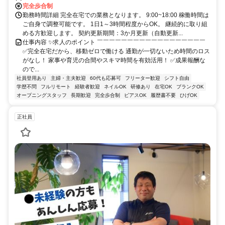
完全歩合制
勤務時間詳細 完全在宅での業務となります。 9:00~18:00 稼働時間は
ご自身で調整可能です。 1日1～3時間程度からOK。 継続的に取り組
める方歓迎します。 契約更新期間：3か月更新（自動更新...
仕事内容 ✨求人のポイント ￣￣￣￣￣￣￣￣￣￣￣￣￣￣￣￣￣￣
✅完全在宅だから、移動ゼロで働ける 通勤が一切ないため時間のロス
がなし！ 家事や育児の合間やスキマ時間を有効活用！ ✅成果報酬な
ので...
社員登用あり
主婦・主夫歓迎
60代も応募可
フリーター歓迎
シフト自由
学歴不問
フルリモート
経験者歓迎
ネイルOK
研修あり
在宅OK
ブランクOK
オープニングスタッフ
長期歓迎
完全歩合制
ピアスOK
履歴書不要
ひげOK
正社員