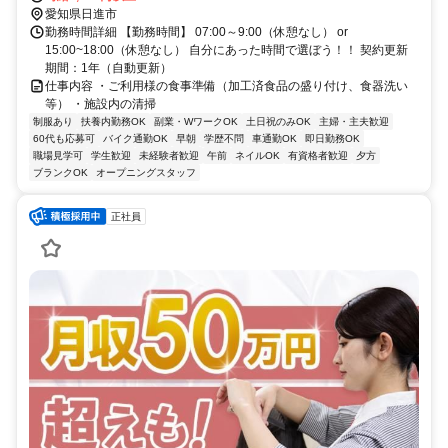
愛知県日進市
勤務時間詳細 【勤務時間】 07:00～9:00（休憩なし） or
15:00~18:00（休憩なし） 自分にあった時間で選ぼう！！ 契約更新
期間：1年（自動更新）
仕事内容 ・ご利用様の食事準備（加工済食品の盛り付け、食器洗い
等） ・施設内の清掃
制服あり
扶養内勤務OK
副業・WワークOK
土日祝のみOK
主婦・主夫歓迎
60代も応募可
バイク通勤OK
早朝
学歴不問
車通勤OK
即日勤務OK
職場見学可
学生歓迎
未経験者歓迎
午前
ネイルOK
有資格者歓迎
夕方
ブランクOK
オープニングスタッフ
正社員