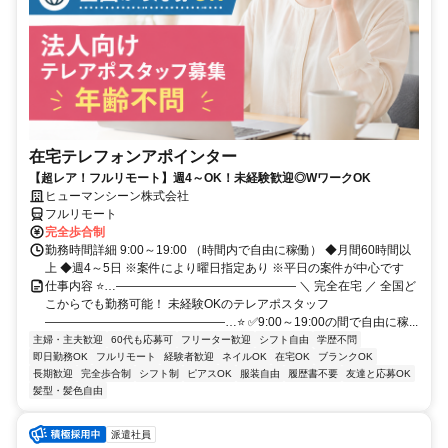
在宅テレフォンアポインター
【超レア！フルリモート】週4～OK！未経験歓迎◎WワークOK
ヒューマンシーン株式会社
フルリモート
完全歩合制
勤務時間詳細 9:00～19:00 （時間内で自由に稼働） ◆月間60時間以
上 ◆週4～5日 ※案件により曜日指定あり ※平日の案件が中心です
仕事内容 ⭐…――――――――――――――― ＼ 完全在宅 ／ 全国ど
こからでも勤務可能！ 未経験OKのテレアポスタッフ
―――――――――――――――…⭐ ✅9:00～19:00の間で自由に稼...
主婦・主夫歓迎
60代も応募可
フリーター歓迎
シフト自由
学歴不問
即日勤務OK
フルリモート
経験者歓迎
ネイルOK
在宅OK
ブランクOK
長期歓迎
完全歩合制
シフト制
ピアスOK
服装自由
履歴書不要
友達と応募OK
髪型・髪色自由
派遣社員