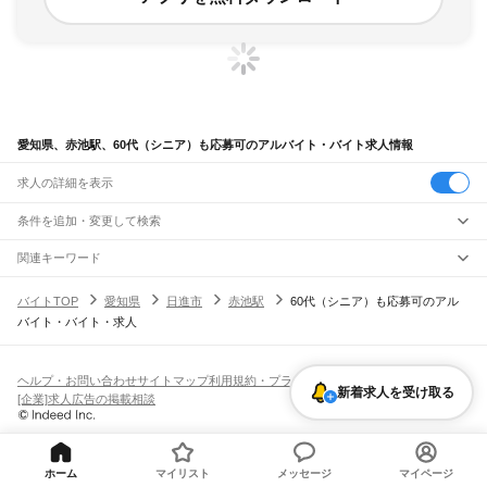
愛知県、赤池駅、60代（シニア）も応募可のアルバイト・バイト求人情報
求人の詳細を表示
条件を追加・変更して検索
市区町村を追加・変更
関連キーワード
完全在宅ワーク 全国
シール貼り 在宅
現在地周辺
ガチャガチャ
犬カフェ
愛知県
駅を追加・変更
バイトTOP
愛知県
日進市
赤池駅
60代（シニア）も応募可のアル
愛知県
すべて
バイト・バイト・求人
名古屋市
すべて
職種を追加・変更
JR中央本線(名古屋～塩尻)
千種区
東区
北区
西区
中村区
中区
昭和区
瑞穂区
熱田区
中川区
港区
南区
守山区
名古屋駅
金山駅
鶴舞駅
千種駅
千種駅
千種駅
大曽根駅
新守山駅
勝川駅
春日井駅
飲食・フードサービス
緑区
名東区
天白区
特徴を追加・変更
神領駅
高蔵寺駅
定光寺駅
飲食・フードサービス
すべて
ヘルプ・お問い合わせ
サイトマップ
利用規約・プライバシーポリシー
豊橋市
岡崎市
一宮市
瀬戸市
半田市
春日井市
豊川市
津島市
碧南市
刈谷市
豊田市
新着求人を受け取る
ホールスタッフ
キッチンスタッフ
皿洗い・洗い場
精肉・鮮魚加工
給食調理
人気
[企業]求人広告の掲載相談
JR飯田線(豊橋～天竜峡)
安城市
西尾市
蒲郡市
犬山市
常滑市
江南市
小牧市
稲沢市
新城市
東海市
大府市
雇用形態を追加・変更
パン屋（ベーカリー）
フードカウンター販売員
バー（BAR）・バーテンダー
日払いOK
高校生歓迎
学生歓迎
深夜の仕事
髪型・髪色自由
ひげOK
ネイルOK
豊橋駅
船町駅
下地駅
小坂井駅
牛久保駅
豊川駅
三河一宮駅
長山駅
江島駅
東上駅
知多市
知立市
尾張旭市
高浜市
岩倉市
豊明市
日進市
田原市
愛西市
清須市
飲食店補助（開店・閉店準備）
飲食店（店長・マネージャー）
ピアスOK
アルバイト・パート
履歴書不要
オープニングスタッフ
留学生・外国人活躍中
野田城駅
新城駅
東新町駅
茶臼山駅
三河東郷駅
大海駅
鳥居駅
長篠城駅
本長篠駅
北名古屋市
弥富市
みよし市
長久手市
あま市
愛知郡
西春日井郡
丹羽郡
海部郡
都道府県を変更
営業・販売
勤務期間
正社員
三河大野駅
湯谷温泉駅
三河槙原駅
柿平駅
三河川合駅
池場駅
東栄駅
知多郡
幡豆郡
額田郡
北設楽郡
営業・販売
すべて
短期
契約社員
単発・1日OK
長期
期間限定（春夏冬休み等）
ホーム
マイリスト
メッセージ
マイページ
JR東海道本線(浜松～岐阜)
営業
テレフォンアポインター（テレアポ）
ルートセールス
コンビニ