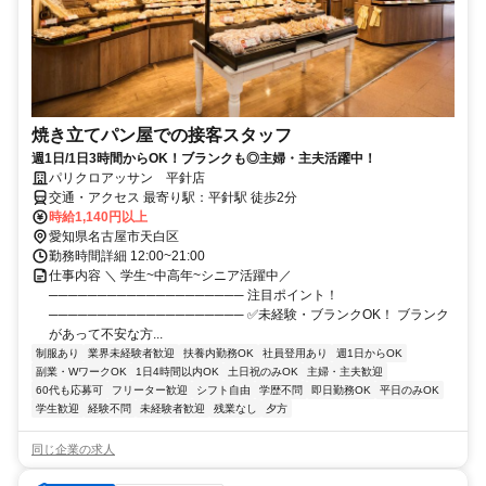
焼き立てパン屋での接客スタッフ
週1日/1日3時間からOK！ブランクも◎主婦・主夫活躍中！
パリクロアッサン 平針店
交通・アクセス 最寄り駅：平針駅 徒歩2分
時給1,140円以上
愛知県名古屋市天白区
勤務時間詳細 12:00~21:00
仕事内容 ＼ 学生~中高年~シニア活躍中／
──────────────────── 注目ポイント！
──────────────────── ✅未経験・ブランクOK！ ブランク
があって不安な方...
制服あり
業界未経験者歓迎
扶養内勤務OK
社員登用あり
週1日からOK
副業・WワークOK
1日4時間以内OK
土日祝のみOK
主婦・主夫歓迎
60代も応募可
フリーター歓迎
シフト自由
学歴不問
即日勤務OK
平日のみOK
学生歓迎
経験不問
未経験者歓迎
残業なし
夕方
同じ企業の求人