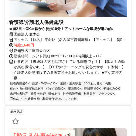
看護師/介護老人保健施設
≪週2日～OK≫駅から徒歩10分！アットホームな環境が魅力的♪
医療法人 並木会
アクセス 【駅名】 平針駅（名古屋市営鶴舞線）【アクセス】 【駅近
で通勤しやすい環境です】 【無料の駐車場があります】 平針駅（名
時給1,640円
古屋市営鶴舞線）より徒歩10分
愛知県名古屋市天白区
勤務時間・シフト詳細 08:50~17:00※4時間以上～OK
仕事内容 【未経験の方も活躍されている職場です！】 【駅近！通勤
が楽な職場です。】 【OJTやeラーニングで安心のサポート体制！】
介護老人保健施設での看護業務をお願いいたします。 ■主な業務内
容...
扶養内勤務OK
副業・WワークOK
主婦・主夫歓迎
60代も応募可
長期
産休・育休取得実績あり
バイク通勤OK
車通勤OK
即日勤務OK
平日のみOK
未経験者歓迎
経験者歓迎
研修あり
社会保険完備
制服貸与
ブランクOK
育休あり
交通費支給
家庭都合休OK
シフト制
業務委託