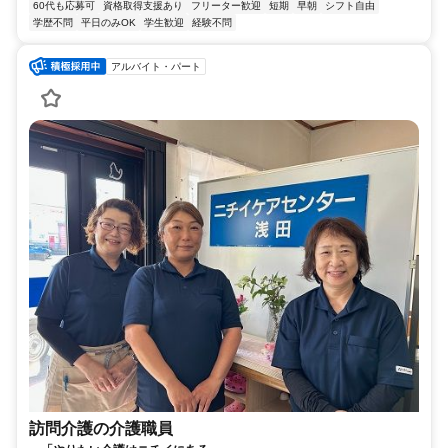
60代も応募可
資格取得支援あり
フリーター歓迎
短期
早朝
シフト自由
学歴不問
平日のみOK
学生歓迎
経験不問
アルバイト・パート
訪問介護の介護職員