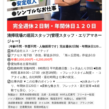
清掃現場の巡回スタッフ(管理スタッフ・エリアマネー
ジャー)
［年齢不問・学歴不問・人物採用です］完全週休2日制・年間休日120
日・フレックスタイム制導入の働きやすさに自信あり！
株式会社エス・ユナイテッド
アクセス 地下鉄「赤池」駅徒歩20分、「旭ヶ丘団地」停徒歩1分
年俸3,000,000円～4,200,000円
愛知県名古屋市緑区
勤務時間 実働時間：8時間/日 平均勤務日数：1ヶ月あたり20日 ■勤務
時間 基本8:00～17:00（休憩1時間） ＜フレックスタイム制度＞ ・コ
アタイム無し 出社時間・退社時間は 仕事の状況...
仕事内容 ▼この仕事のポイント▼ ................................ ●お休みバッチ
リ、年間休日120日！ ●柔軟な働き方、フレックス・直行直帰 ●未経
験でも安心、シン...
制服あり
業界未経験者歓迎
主婦・主夫歓迎
60代も応募可
フリーター歓迎
バイク通勤OK
学歴不問
車通勤OK
職場見学可
転勤なし
経験不問
未経験者歓迎
経験者歓迎
ネイルOK
有資格者歓迎
賞与あり
ブランクOK
育休あり
交通費支給
長期休暇あり