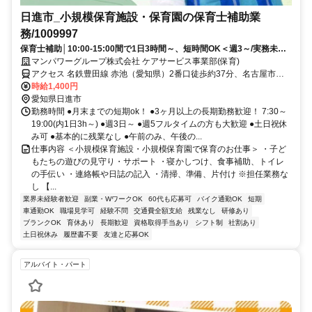
日進市_小規模保育施設・保育園の保育士補助業
務/1009997
保育士補助│10:00-15:00間で1日3時間～、短時間OK＜週3～/実務未経
験OK＞日払いOK
マンパワーグループ株式会社 ケアサービス事業部(保育)
アクセス 名鉄豊田線 赤池（愛知県）2番口徒歩約37分、名古屋市営
鶴舞線 赤池（愛知県）2番口徒歩約37分、名古屋市営鶴舞線 平針1番
時給1,400円
口徒歩約38分 車・バイク通勤OK(派遣先による)
愛知県日進市
勤務時間 ●月末までの短期ok！ ●3ヶ月以上の長期勤務歓迎！ 7:30～
19:00(内1日3h～) ●週3日～ ●週5フルタイムの方も大歓迎 ●土日祝休
み可 ●基本的に残業なし ●午前のみ、午後の...
仕事内容 ＜小規模保育施設・小規模保育園で保育のお仕事＞ ・子ど
もたちの遊びの見守り・サポート ・寝かしつけ、食事補助、トイレ
の手伝い ・連絡帳や日誌の記入 ・清掃、準備、片付け ※担任業務な
し 【...
業界未経験者歓迎
副業・WワークOK
60代も応募可
バイク通勤OK
短期
車通勤OK
職場見学可
経験不問
交通費全額支給
残業なし
研修あり
ブランクOK
育休あり
長期歓迎
資格取得手当あり
シフト制
社割あり
土日祝休み
履歴書不要
友達と応募OK
アルバイト・パート