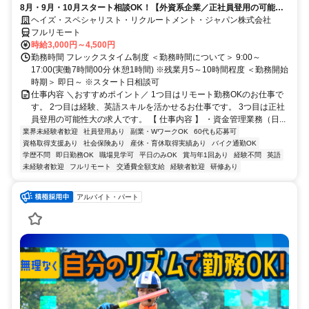
8月・9月・10月スタート相談OK！【外資系企業／正社員登用の可能性
大／700万～800万／リモート勤務OK】経理財務
ヘイズ・スペシャリスト・リクルートメント・ジャパン株式会社
フルリモート
時給3,000円～4,500円
勤務時間 フレックスタイム制度 ＜勤務時間について＞ 9:00～
17:00(実働7時間00分 休憩1時間) ※残業月5～10時間程度 ＜勤務開始
時期＞ 即日～ ※スタート日相談可
仕事内容 ＼おすすめポイント／ 1つ目はリモート勤務OKのお仕事で
す。 2つ目は経験、英語スキルを活かせるお仕事です。 3つ目は正社
員登用の可能性大の求人です。 【 仕事内容 】 ・資金管理業務（日...
業界未経験者歓迎
社員登用あり
副業・WワークOK
60代も応募可
資格取得支援あり
社会保険あり
産休・育休取得実績あり
バイク通勤OK
学歴不問
即日勤務OK
職場見学可
平日のみOK
賞与年1回あり
経験不問
英語
未経験者歓迎
フルリモート
交通費全額支給
経験者歓迎
研修あり
アルバイト・パート