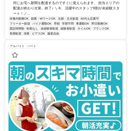
同じお宅へ新聞を配達するのですぐに覚えられます。 担当エリアの
配達が終わり次第、終了♪ ＼今、活躍中のスタッフ9割が未経験スタ
ート！／...
扶養内勤務OK
副業・WワークOK
主婦・主夫歓迎
60代も応募可
フリーター歓迎
バイク通勤OK
早朝
学歴不問
車通勤OK
即日勤務OK
固定時間制
転勤なし
未経験者歓迎
経験者歓迎
ネイルOK
ブランクOK
長期歓迎
深夜
ピアスOK
服装自由
アルバイト・パート