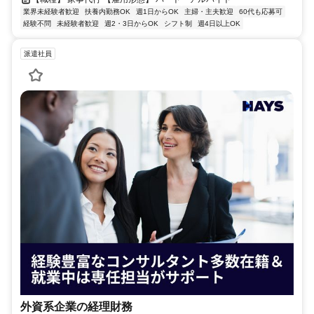
業界未経験者歓迎
扶養内勤務OK
週1日からOK
主婦・主夫歓迎
60代も応募可
経験不問
未経験者歓迎
週2・3日からOK
シフト制
週4日以上OK
派遣社員
外資系企業の経理財務