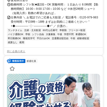
愛知県日進市
勤務時間 シフト制 ■週2回～OK 実働時間： １日あたり 8.0時間 【勤
務時間例】 16:00～9:00 17:00～10:00 など ※休憩2時間 ショート
（短期入所）勤務の希望があれば...
仕事内容 ＼ お電話でのご応募も大歓迎 ／ 電話番号：0120-979-983
受付時間：平日9時～18時 まずはお気軽にご連絡ください✨ °
+◆──────･◇･──────◆+° ／ 介護の...
ランチタイム
主婦・主夫歓迎
60代も応募可
準夜勤
フリーター歓迎
バイク通勤OK
早朝
シフト自由
大量募集
午後
学歴不問
車通勤OK
即日勤務OK
職場見学可
平日のみOK
交通費全額支給
午前
経験者歓迎
残業なし
夜間
同じ企業の求人
派遣社員