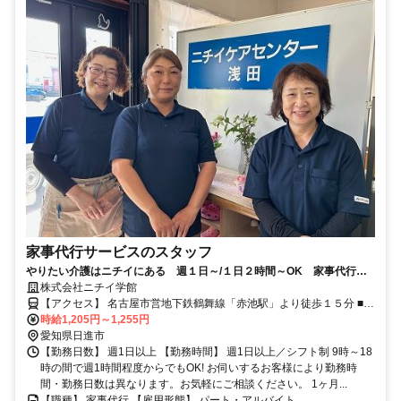
家事代行サービスのスタッフ
やりたい介護はニチイにある 週１日～/１日２時間～OK 家事代行ス
タッフ大募集！
株式会社ニチイ学館
【アクセス】 名古屋市営地下鉄鶴舞線「赤池駅」より徒歩１５分 ■住
所 愛知県 日進市 浅田平子一丁目110番地 ■アクセス 名古屋市営地下
時給1,205円～1,255円
鉄鶴舞線「赤池駅」より徒歩１５分
愛知県日進市
【勤務日数】 週1日以上 【勤務時間】 週1日以上／シフト制 9時～18
時の間で週1時間程度からでもOK! お伺いするお客様により勤務時
間・勤務日数は異なります。お気軽にご相談ください。 1ヶ月...
【職種】 家事代行 【雇用形態】 パート・アルバイト