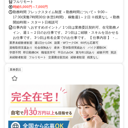
フルリモート
時給5,000円～7,000円
勤務時間 フレックスタイム制度 ＜勤務時間について＞ 9:00～
17:30(実働7時間30分 休憩1時間) 、稼働週1～２日 ※残業なし ＜勤務
開始時期＞ スタート日相談可
仕事内容 ＼おすすめポイント／ 1つ目は業務委託契約可、在宅勤務メ
イン、週１～２日のお仕事です。 2つ目はご経験・スキルを活かせる
お仕事です。 3つ目は有名企業でのお仕事です。 【 仕事内容 】 ・...
業界未経験者歓迎
週1日からOK
副業・WワークOK
60代も応募可
資格取得支援あり
社会保険あり
産休・育休取得実績あり
バイク通勤OK
学歴不問
即日勤務OK
職場見学可
平日のみOK
賞与年1回あり
経験不問
英語
未経験者歓迎
フルリモート
交通費全額支給
経験者歓迎
残業なし
業務委託