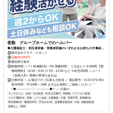
夜勤 グループホームでのヘルパー
◆介護福祉士・初任者研修・実務者研修のいずれかをお持ちの方◆経験
者＆有資格者優遇✨週2からシフト相談OK！
株式会社プラス・ピボット
日給30,000円
愛知県日進市
勤務時間 シフト制 ■週2回～OK 実働時間： １日あたり 8.0時間 【勤
務時間例】 16:00～9:00 17:00～10:00 など ※休憩2時間 ショート
（短期入所）勤務の希望があれば...
仕事内容 ＼ お電話でのご応募も大歓迎 ／ 電話番号：0120-979-983
受付時間：平日9時～18時 まずはお気軽にご連絡ください✨ °
+◆──────･◇･──────◆+° ／ 介護の...
ランチタイム
主婦・主夫歓迎
60代も応募可
準夜勤
フリーター歓迎
バイク通勤OK
早朝
シフト自由
大量募集
午後
学歴不問
車通勤OK
即日勤務OK
職場見学可
平日のみOK
交通費全額支給
午前
経験者歓迎
残業なし
夜間