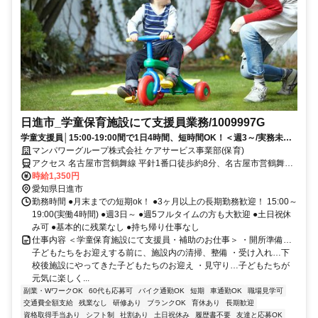
日進市_学童保育施設にて支援員業務/1009997G
学童支援員│15:00-19:00間で1日4時間、短時間OK！＜週3～/実務未経
験OK＞日払いOK
マンパワーグループ株式会社 ケアサービス事業部(保育)
アクセス 名古屋市営鶴舞線 平針1番口徒歩約8分、名古屋市営鶴舞線
赤池（愛知県）1番口徒歩約8分、名鉄豊田線 赤池（愛知県）1番口徒
時給1,350円
歩約8分 車・バイク通勤OK(派遣先による)
愛知県日進市
勤務時間 ●月末までの短期ok！ ●3ヶ月以上の長期勤務歓迎！ 15:00～
19:00(実働4時間) ●週3日～ ●週5フルタイムの方も大歓迎 ●土日祝休
み可 ●基本的に残業なし ●持ち帰り仕事なし
仕事内容 ＜学童保育施設にて支援員・補助のお仕事＞ ・開所準備…
子どもたちをお迎えする前に、施設内の清掃、整備 ・受け入れ…下
校後施設にやってきた子どもたちのお迎え ・見守り…子どもたちが
元気に楽しく...
副業・WワークOK
60代も応募可
バイク通勤OK
短期
車通勤OK
職場見学可
交通費全額支給
残業なし
研修あり
ブランクOK
育休あり
長期歓迎
資格取得手当あり
シフト制
社割あり
土日祝休み
履歴書不要
友達と応募OK