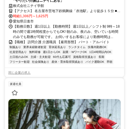
「やりたい介護はニチイにある」
株式会社ニチイ学館
【アクセス】 名古屋市営地下鉄鶴舞線「赤池駅」より徒歩１５分 ■住
所 愛知県 日進市 浅田平子一丁目110番地 ■アクセス 名古屋市営地下
時給1,306円～1,625円
鉄鶴舞線「赤池駅」より徒歩１５分
愛知県日進市
【勤務日数】 週1日以上 【勤務時間】 週1日以上／シフト制 9時～18
時の間で週1時間程度からでもOK! 朝のみ、夜のみ、空いている時間
のみでも勤務が可能です。 お伺いするお客様により勤務時間は...
【職種】 訪問介護 介護職員 【雇用形態】 パート・アルバイト
制服あり
業界未経験者歓迎
育休延長あり
ランチタイム
扶養内勤務OK
社員登用あり
無料研修
週1日からOK
副業・WワークOK
1日4時間以内OK
土日祝のみOK
主婦・主夫歓迎
60代も応募可
資格取得支援あり
長期
フリーター歓迎
社会保険あり
産休・育休取得実績あり
バイク通勤OK
早朝
同じ企業の求人
派遣社員