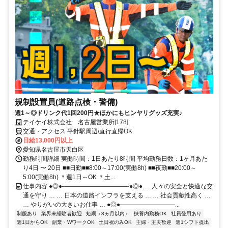
規制設置員(道路点検・警備)
週1～◎ドリンク代1回200円★ほかにもヒンヤリグッズ充実♪
テイケイ株式会社 名古屋営業所[178]
交通・アクセス 平針駅周辺/直行直帰OK
日給13,000円以上
愛知県名古屋市天白区
勤務時間詳細 実働時間：1日あたり8時間 平均勤務日数：1ヶ月あた
り4日 〜 20日 ■■日勤■■8:00～17:00(実働8h) ■■夜勤■■20:00～
5:00(実働8h) ＊週1日～OK ＊土...
仕事内容 ●◎●―――――――――――●◎● … 人々の安全と快適な交
通を守り … … 日本の道路インフラを支える … … 社会貢献性高く …
… やりがいの大きいお仕事 … ●◎●―――――――――...
制服あり
業界未経験者歓迎
短期（3ヵ月以内）
扶養内勤務OK
社員登用あり
週1日からOK
副業・WワークOK
土日祝のみOK
主婦・主夫歓迎
週1シフト提出