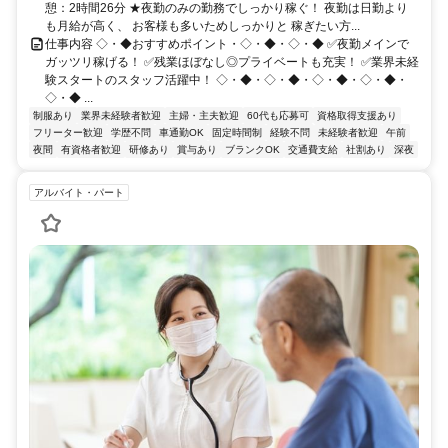
憩：2時間26分 ★夜勤のみの勤務でしっかり稼ぐ！ 夜勤は日勤より
も月給が高く、 お客様も多いためしっかりと 稼ぎたい方...
仕事内容 ◇・◆おすすめポイント・◇・◆・◇・◆ ✅夜勤メインで
ガッツリ稼げる！ ✅残業ほぼなし◎プライベートも充実！ ✅業界未経
験スタートのスタッフ活躍中！ ◇・◆・◇・◆・◇・◆・◇・◆・
◇・◆ ...
制服あり
業界未経験者歓迎
主婦・主夫歓迎
60代も応募可
資格取得支援あり
フリーター歓迎
学歴不問
車通勤OK
固定時間制
経験不問
未経験者歓迎
午前
夜間
有資格者歓迎
研修あり
賞与あり
ブランクOK
交通費支給
社割あり
深夜
アルバイト・パート