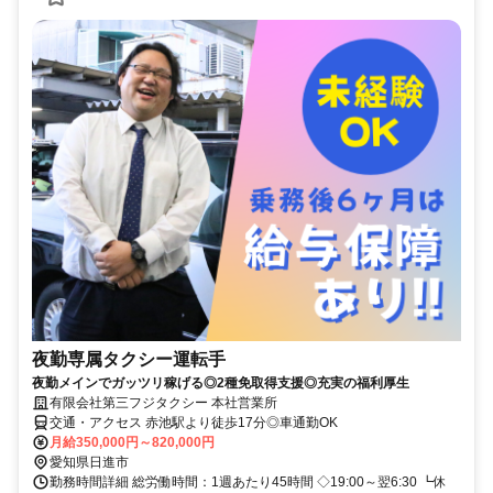
夜勤専属タクシー運転手
夜勤メインでガッツリ稼げる◎2種免取得支援◎充実の福利厚生
有限会社第三フジタクシー 本社営業所
交通・アクセス 赤池駅より徒歩17分◎車通勤OK
月給350,000円～820,000円
愛知県日進市
勤務時間詳細 総労働時間：1週あたり45時間 ◇19:00～翌6:30 ┗休