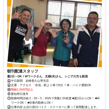
朝刊配達スタッフ
週2日～OK！Wワークさん、主婦(夫)さん、シニアの方も歓迎
中日新聞 岩崎香久山専売店
交通・アクセス 「赤池」駅より車で8分 ＊車・バイク通勤OK
時給1,500円以上
愛知県日進市
勤務時間詳細 3：00～5：00内で実働1.5h程度 ■週2日からOK！ ■W
ワークOK！ ■扶養内勤務もOK！
仕事内容 お店の原付バイク・スクーターに乗って新聞配達します。