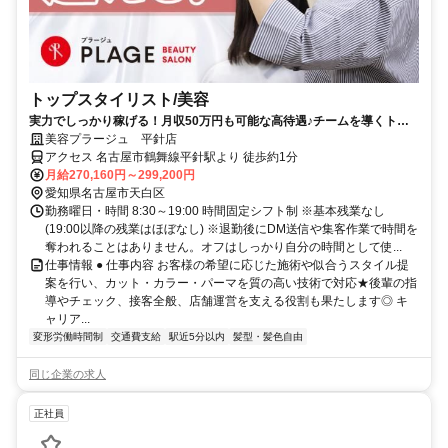
トップスタイリスト/美容
実力でしっかり稼げる！月収50万円も可能な高待遇♪チームを導くトッ
プスタイリスト！
美容プラージュ 平針店
アクセス 名古屋市鶴舞線平針駅より 徒歩約1分
月給270,160円～299,200円
愛知県名古屋市天白区
勤務曜日・時間 8:30～19:00 時間固定シフト制 ※基本残業なし
(19:00以降の残業はほぼなし) ※退勤後にDM送信や集客作業で時間を
奪われることはありません。オフはしっかり自分の時間として使...
仕事情報 ● 仕事内容 お客様の希望に応じた施術や似合うスタイル提
案を行い、カット・カラー・パーマを質の高い技術で対応★後輩の指
導やチェック、接客全般、店舗運営を支える役割も果たします◎ キ
ャリア...
変形労働時間制
交通費支給
駅近5分以内
髪型・髪色自由
同じ企業の求人
正社員