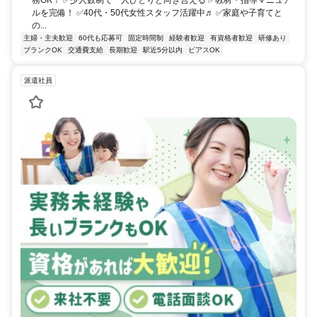
ルを完備！ ✅40代・50代女性スタッフ活躍中♬ ✅家庭や子育てと
の...
主婦・主夫歓迎
60代も応募可
固定時間制
経験者歓迎
有資格者歓迎
研修あり
ブランクOK
交通費支給
長期歓迎
駅近5分以内
ピアスOK
派遣社員