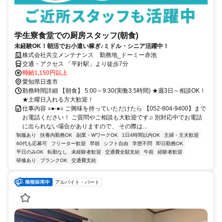
学生寮食堂での厨房スタッフ(朝食)
未経験OK！朝活でお小遣い稼ぎ♪ミドル・シニア活躍中！
株式会社共立メンテナンス 勤務地_ドーミー赤池
交通・アクセス 「平針駅」より徒歩7分
時給1,150円以上
愛知県日進市
勤務時間詳細 【朝食】 5:00～9:30(実働3.5時間) ★週3日～相談OK！
★土曜日入れる方大歓迎！
仕事内容 ○●-●○ ご興味を持っていただけたら 【052-804-9400】まで
お電話ください！ ご質問やご相談も大歓迎です♫ 別対応中でお電話
に出られない場合がありますので、 その際は...
制服あり
扶養内勤務OK
副業・WワークOK
1日4時間以内OK
主婦・主夫歓迎
60代も応募可
フリーター歓迎
早朝
シフト自由
学歴不問
即日勤務OK
平日のみOK
転勤なし
未経験者歓迎
交通費全額支給
午前
経験者歓迎
研修あり
ブランクOK
交通費支給
アルバイト・パート