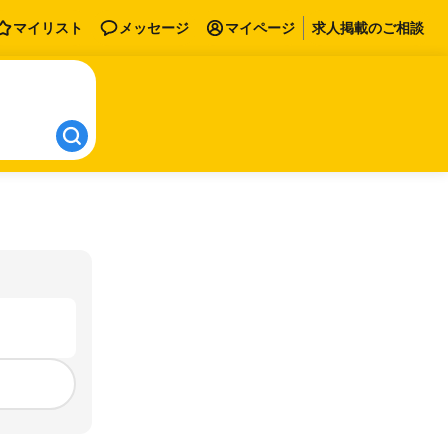
マイリスト
メッセージ
マイページ
求人掲載のご相談