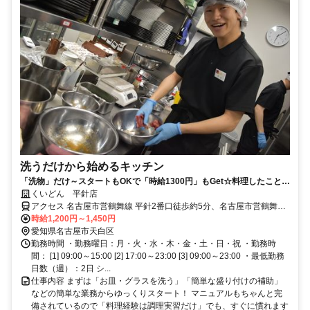
洗うだけから始めるキッチン
「洗物」だけ～スタートもOKで「時給1300円」もGet☆料理したことな
くても安心◎未経験者大歓迎！
くいどん 平針店
アクセス 名古屋市営鶴舞線 平針2番口徒歩約5分、名古屋市営鶴舞線
原（愛知県）1番口徒歩約10分、名古屋市営鶴舞線 赤池（愛知県）1
時給1,200円～1,450円
番口徒歩約20分
愛知県名古屋市天白区
勤務時間 ・勤務曜日：月・火・水・木・金・土・日・祝 ・勤務時
間： [1] 09:00～15:00 [2] 17:00～23:00 [3] 09:00～23:00 ・最低勤務
日数（週）：2日 シ...
仕事内容 まずは「お皿・グラスを洗う」「簡単な盛り付けの補助」
などの簡単な業務からゆっくりスタート！ マニュアルもちゃんと完
備されているので「料理経験は調理実習だけ」でも、すぐに慣れます