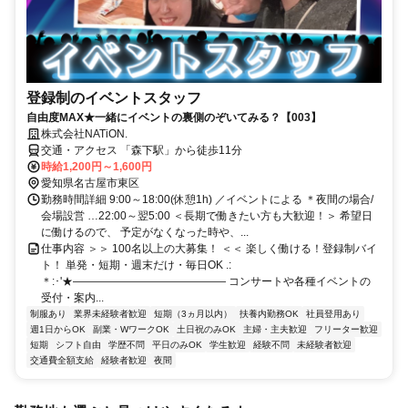
登録制のイベントスタッフ
自由度MAX★一緒にイベントの裏側のぞいてみる？【003】
株式会社NATiON.
交通・アクセス 「森下駅」から徒歩11分
時給1,200円～1,600円
愛知県名古屋市東区
勤務時間詳細 9:00～18:00(休憩1h) ／イベントによる ＊夜間の場合/
会場設営 …22:00～翌5:00 ＜長期で働きたい方も大歓迎！＞ 希望日
に働けるので、 予定がなくなった時や、...
仕事内容 ＞＞ 100名以上の大募集！ ＜＜ 楽しく働ける！登録制バイ
ト！ 単発・短期・週末だけ・毎日OK .:
＊:･'★―――――――――――――― コンサートや各種イベントの
受付・案内...
制服あり
業界未経験者歓迎
短期（3ヵ月以内）
扶養内勤務OK
社員登用あり
週1日からOK
副業・WワークOK
土日祝のみOK
主婦・主夫歓迎
フリーター歓迎
短期
シフト自由
学歴不問
平日のみOK
学生歓迎
経験不問
未経験者歓迎
交通費全額支給
経験者歓迎
夜間