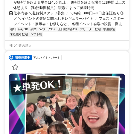
が6時間を超える場合は45分以上、 8時間を超える場合は1時間以上の
休憩あり 【勤務時間補足】 現場によって就業時間...
仕事内容 ＼登録制スタッフ募集 ／ ＼時給1300円～×日当保証あり◎
／ ＼イベントの裏側に関われるレギュラーバイト ／ フェス・スポー
ツイベント・展示会・お祭りなど、 各種イベント会場の設営・撤去...
週1日からOK
副業・WワークOK
土日祝のみOK
フリーター歓迎
学生歓迎
未経験者歓迎
シフト制
同じ企業の求人
アルバイト・パート