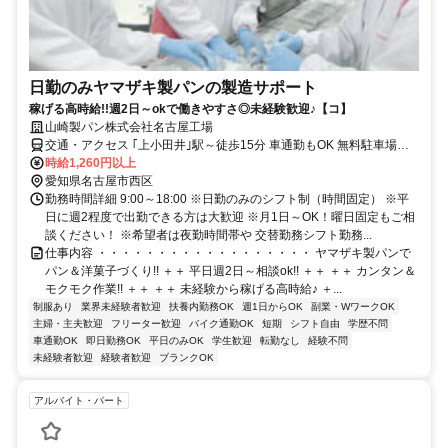
日勤のみヤマザキ製パンの製造サポート
稼げる高時給!!週2日～okで働きやすさ◎未経験歓迎♪【コ】
山崎製パン株式会社名古屋工場
交通・アクセス ｢上小田井｣駅～徒歩15分 車通勤もOK 無料駐車場完
備で通いやすい。名古屋市北区・中村区・中川区・千種区・ 守山
時給1,260円以上
区・名東区・緑区、北名古屋市、 清須市、一宮市、春日井市、稲沢
愛知県名古屋市西区
市、あま市 などから通っているスタッフも活躍中
勤務時間詳細 9:00～18:00 ※日勤のみのシフト制（時間固定） ※平
日に週2程度で出勤できる方は大歓迎 ※月1日～OK！曜日固定もご相
談ください！ ※希望者は夜勤時間帯や 交替勤務シフト勤務...
仕事内容 ・・・・・・・・・・・・・・・・・・ ヤマザキ製パンで
パン＆洋菓子づくり!! ＋＋ 平日週2日～相談ok!! ＋＋ ＋＋ カンタン＆
モクモク作業!! ＋＋ ＋＋ 未経験から稼げる高時給♪ ＋...
制服あり
業界未経験者歓迎
扶養内勤務OK
週1日からOK
副業・WワークOK
主婦・主夫歓迎
フリーター歓迎
バイク通勤OK
短期
シフト自由
学歴不問
車通勤OK
即日勤務OK
平日のみOK
学生歓迎
転勤なし
経験不問
未経験者歓迎
経験者歓迎
ブランクOK
アルバイト・パート