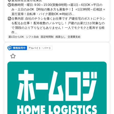
愛知県名古屋市名東区
勤務時間・曜日: 9:00～15:00(実働6時間) ⭐週1日～6日OK ⭐平日の
み・土日のみOK 【時短の働き方も募集中！】 ⭐1日3時間～応相談 ⭐
直行直帰！自転車・バイク通勤OK ⏩時給15...
仕事内容: 自社のチラシを撒くお仕事です 戸建住宅のポストにチラシ
を配るお仕事！ 配布枚数のノルマなし！ 戸建のお家だけが対象なの
で 階段の上り下りなどもありません！ 一人でモクモクと配布する軽
作...
週1日からOK
シフト自由
固定時間制
残業なし
交通費支給
アルバイト・パート