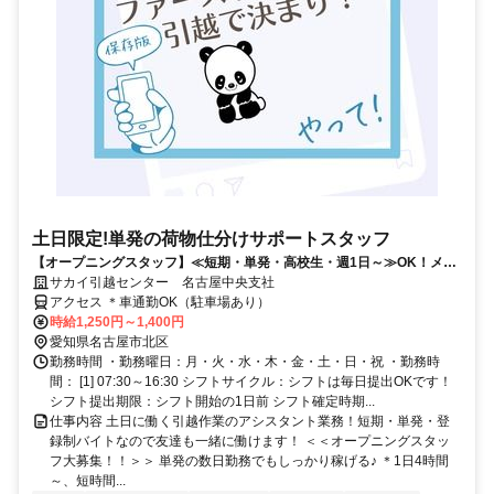
土日限定!単発の荷物仕分けサポートスタッフ
【オープニングスタッフ】≪短期・単発・高校生・週1日～≫OK！メリ
ット多数♪
サカイ引越センター 名古屋中央支社
アクセス ＊車通勤OK（駐車場あり）
時給1,250円～1,400円
愛知県名古屋市北区
勤務時間 ・勤務曜日：月・火・水・木・金・土・日・祝 ・勤務時
間： [1] 07:30～16:30 シフトサイクル：シフトは毎日提出OKです！
シフト提出期限：シフト開始の1日前 シフト確定時期...
仕事内容 土日に働く引越作業のアシスタント業務！短期・単発・登
録制バイトなので友達も一緒に働けます！ ＜＜オープニングスタッ
フ大募集！！＞＞ 単発の数日勤務でもしっかり稼げる♪ ＊1日4時間
～、短時間...