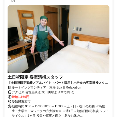
土日祝限定 客室清掃スタッフ
【土日祝限定勤務／アルバイト・パート採用】ホテルの客室清掃スタッ
フ／未経験歓迎！学生・主婦活躍中
ルートイングランティア 東海 Spa & Relaxation
アクセス 名古屋鉄道 太田川駅より車で約8分
時給1,160円
愛知県東海市
勤務時間 9:30～15:00 10:00～15:00 ▽土・日・祝日の勤務 ≪高校
生・大学生・Wワークの方大歓迎≫ ◇週1日～勤務日数応相談 シフト
サイクル：1ヶ月 授業や家事と両立・急なお休み...