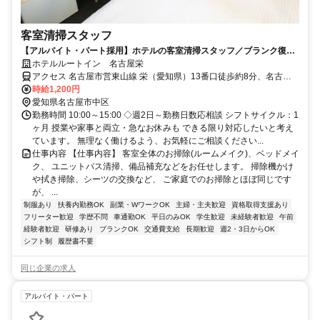
客室清掃スタッフ
【アルバイト・パート採用】ホテルの客室清掃スタッフ／ブランク復
帰・未経験歓迎！主婦(夫)さん活躍中
ホテルルートイン 名古屋栄
アクセス 名古屋市営東山線 栄（愛知県）13番口徒歩約8分、名古屋
市営名城線 栄（愛知県）13番口徒歩約8分
時給1,200円
愛知県名古屋市中区
勤務時間 10:00～15:00 ◇週2日～勤務日数応相談 シフトサイクル：1
ヶ月 授業や家事と両立・急なお休みも できる限り対応したいと考え
ています。 無理なく働けるよう、お気軽にご相談ください...
仕事内容 【仕事内容】 客室全体のお掃除(ルームメイク)、ベッドメイ
ク、 ユニットバス清掃、備品補充などをお任せします。 掃除機かけ
や拭き掃除、シーツの交換など、 ご家庭でのお掃除とほぼ同じです
が、 ...
制服あり
扶養内勤務OK
副業・WワークOK
主婦・主夫歓迎
資格取得支援あり
フリーター歓迎
学歴不問
車通勤OK
平日のみOK
学生歓迎
未経験者歓迎
午前
経験者歓迎
研修あり
ブランクOK
交通費支給
長期歓迎
週2・3日からOK
シフト制
履歴書不要
同じ企業の求人
アルバイト・パート