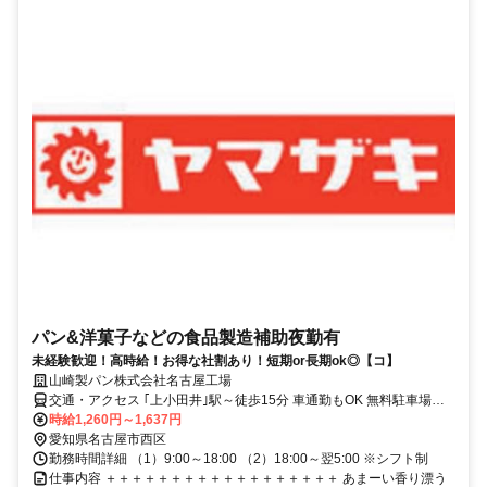
パン&洋菓子などの食品製造補助夜勤有
未経験歓迎！高時給！お得な社割あり！短期or長期ok◎【コ】
山崎製パン株式会社名古屋工場
交通・アクセス ｢上小田井｣駅～徒歩15分 車通勤もOK 無料駐車場完
備で通いやすい。名古屋市北区・中村区・中川区・千種区・ 守山
時給1,260円～1,637円
区・名東区・緑区、北名古屋市、 清須市、一宮市、春日井市、稲沢
愛知県名古屋市西区
市、あま市 などから通っているスタッフも活躍中
勤務時間詳細 （1）9:00～18:00 （2）18:00～翌5:00 ※シフト制
仕事内容 ＋＋＋＋＋＋＋＋＋＋＋＋＋＋＋＋＋＋ あまーい香り漂う