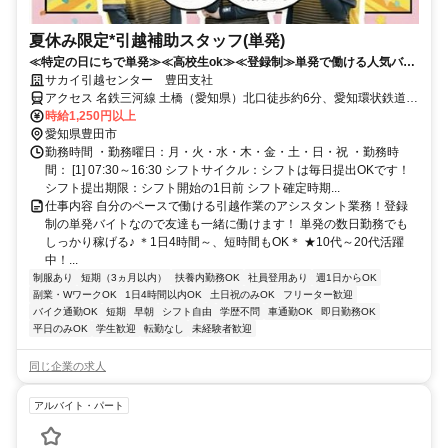
夏休み限定*引越補助スタッフ(単発)
≪特定の日にちで単発≫≪高校生ok≫≪登録制≫単発で働ける人気バイ
ト♪
サカイ引越センター 豊田支社
アクセス 名鉄三河線 土橋（愛知県）北口徒歩約6分、愛知環状鉄道
三河豊田徒歩約32分、愛知環状鉄道 新上挙母徒歩約31分
時給1,250円以上
愛知県豊田市
勤務時間 ・勤務曜日：月・火・水・木・金・土・日・祝 ・勤務時
間： [1] 07:30～16:30 シフトサイクル：シフトは毎日提出OKです！
シフト提出期限：シフト開始の1日前 シフト確定時期...
仕事内容 自分のペースで働ける引越作業のアシスタント業務！登録
制の単発バイトなので友達も一緒に働けます！ 単発の数日勤務でも
しっかり稼げる♪ ＊1日4時間～、短時間もOK＊ ★10代～20代活躍
中！...
制服あり
短期（3ヵ月以内）
扶養内勤務OK
社員登用あり
週1日からOK
副業・WワークOK
1日4時間以内OK
土日祝のみOK
フリーター歓迎
バイク通勤OK
短期
早朝
シフト自由
学歴不問
車通勤OK
即日勤務OK
平日のみOK
学生歓迎
転勤なし
未経験者歓迎
同じ企業の求人
アルバイト・パート