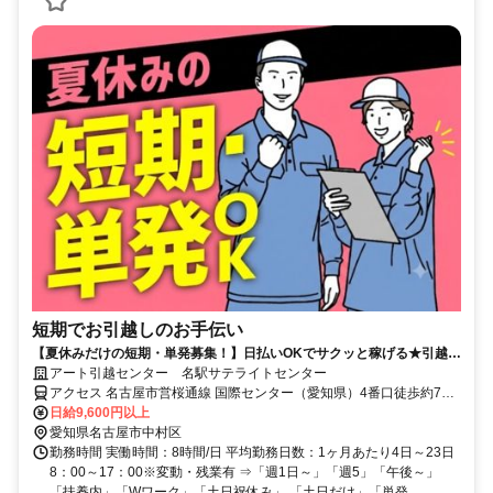
短期でお引越しのお手伝い
【夏休みだけの短期・単発募集！】日払いOKでサクッと稼げる★引越バ
イトが初めてでも大歓迎！
アート引越センター 名駅サテライトセンター
アクセス 名古屋市営桜通線 国際センター（愛知県）4番口徒歩約7
分、近鉄名古屋線 近鉄名古屋中央出口徒歩約7分、名古屋市営東山線
日給9,600円以上
名古屋6番口徒歩約7分 名古屋駅より徒歩7分
愛知県名古屋市中村区
勤務時間 実働時間：8時間/日 平均勤務日数：1ヶ月あたり4日～23日
8：00～17：00※変動・残業有 ⇒「週1日～」「週5」「午後～」
「扶養内」「Wワーク」「土日祝休み」 「土日だけ」「単発...