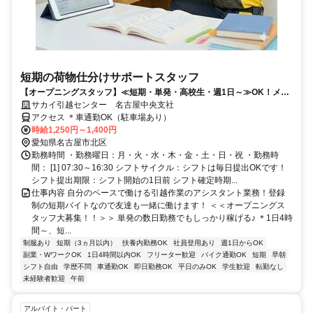
短期の荷物仕分けサポートスタッフ
【オープニングスタッフ】≪短期・単発・高校生・週1日～≫OK！メリ
ット多数♪
サカイ引越センター 名古屋中央支社
アクセス ＊車通勤OK（駐車場あり）
時給1,250円～1,400円
愛知県名古屋市北区
勤務時間 ・勤務曜日：月・火・水・木・金・土・日・祝 ・勤務時
間： [1] 07:30～16:30 シフトサイクル：シフトは毎日提出OKです！
シフト提出期限：シフト開始の1日前 シフト確定時期...
仕事内容 自分のペースで働ける引越作業のアシスタント業務！登録
制の短期バイトなので友達も一緒に働けます！ ＜＜オープニングス
タッフ大募集！！＞＞ 単発の数日勤務でもしっかり稼げる♪ ＊1日4時
間～、短...
制服あり
短期（3ヵ月以内）
扶養内勤務OK
社員登用あり
週1日からOK
副業・WワークOK
1日4時間以内OK
フリーター歓迎
バイク通勤OK
短期
早朝
シフト自由
学歴不問
車通勤OK
即日勤務OK
平日のみOK
学生歓迎
転勤なし
未経験者歓迎
午前
アルバイト・パート