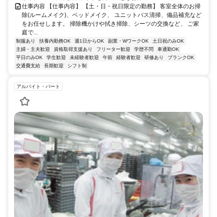
仕事内容 【仕事内容】 【土・日・祝日限定の勤務】 客室全体のお掃
除(ルームメイク)、ベッドメイク、 ユニットバス清掃、備品補充など
をお任せします。 掃除機かけや拭き掃除、シーツの交換など、 ご家
庭で...
制服あり
扶養内勤務OK
週1日からOK
副業・WワークOK
土日祝のみOK
主婦・主夫歓迎
資格取得支援あり
フリーター歓迎
学歴不問
車通勤OK
平日のみOK
学生歓迎
未経験者歓迎
午前
経験者歓迎
研修あり
ブランクOK
交通費支給
長期歓迎
シフト制
アルバイト・パート