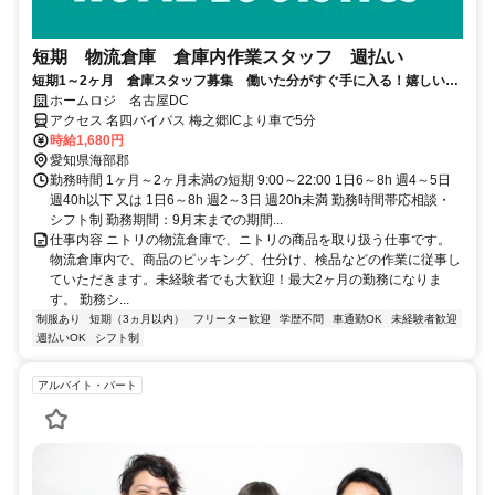
短期 物流倉庫 倉庫内作業スタッフ 週払い
短期1～2ヶ月 倉庫スタッフ募集 働いた分がすぐ手に入る！嬉しい週
払い＆高時給
ホームロジ 名古屋DC
アクセス 名四バイパス 梅之郷ICより車で5分
時給1,680円
愛知県海部郡
勤務時間 1ヶ月～2ヶ月未満の短期 9:00～22:00 1日6～8h 週4～5日
週40h以下 又は 1日6～8h 週2～3日 週20h未満 勤務時間帯応相談・
シフト制 勤務期間：9月末までの期間...
仕事内容 ニトリの物流倉庫で、ニトリの商品を取り扱う仕事です。
物流倉庫内で、商品のピッキング、仕分け、検品などの作業に従事し
ていただきます。未経験者でも大歓迎！最大2ヶ月の勤務になりま
す。 勤務シ...
制服あり
短期（3ヵ月以内）
フリーター歓迎
学歴不問
車通勤OK
未経験者歓迎
週払いOK
シフト制
アルバイト・パート