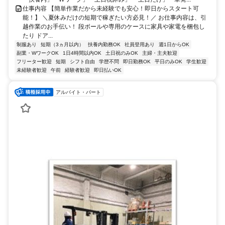
仕事内容 【簡単作業だから未経験でも安心！即日からスタート可
能！】 ＼夏休みだけの短期で稼ぎたい方必見！／ お仕事内容は、引
越作業のお手伝い！ 段ボールや専用のケースに家具や家電を梱包し
たり ドア...
制服あり
短期（3ヵ月以内）
扶養内勤務OK
社員登用あり
週1日からOK
副業・WワークOK
1日4時間以内OK
土日祝のみOK
主婦・主夫歓迎
フリーター歓迎
短期
シフト自由
学歴不問
即日勤務OK
平日のみOK
学生歓迎
未経験者歓迎
午前
経験者歓迎
即日払いOK
アルバイト・パート