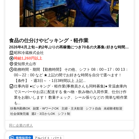
食品の仕分けやピッキング・軽作業
2026年4月上旬～約2年ぶりの再稼働につき70名の大募集♪好きな時間で
働ける♪Wワークにもオススメ♪
昭和冷蔵株式会社
時給1,260円以上
愛知県犬山市
勤務時間・期間 【勤務時間】 その他、シフト 08：00～17：00 13：
00～22：00 など ★上記の間でお好きな時間を自分で選べます！
【条件】 ・週3日～ ・1日3時間以上 上記...
仕事内容 ●ピッキング・軽作業(事務員さんも同時募集)● 常温倉庫内
でスーパーやお店に配送する 食べ物・飲み物の入荷作業、仕分け作
業をお願いします！ 数量チェック、シール張りなどの 簡単な軽作業
も...
扶養内勤務OK
副業・WワークOK
主婦・主夫歓迎
シフト自由
未経験者歓迎
社会保険完備
週2・3日からOK
シフト制
同じ企業の求人
アルバイト・パート