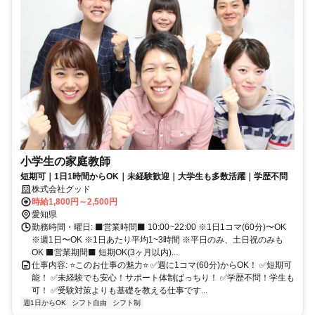
小学生の家庭教師
短期可｜1日1時間からOK｜未経験歓迎｜大学生も多数活躍｜学歴不問
株式会社グッド
時給1,800円～2,500円
愛知県
勤務時間・曜日: ⬛営業時間⬛ 10:00~22:00 ※1日1コマ(60分)〜OK
※週1日〜OK ※1日あたり平均1~3時間 ※平日のみ、土日祝のみも
OK ⬛営業期間⬛ 短期OK(3ヶ月以内)...
仕事内容: ⭐️このお仕事の魅力⭐️ ✅️週に1コマ(60分)からOK！ ✅️短期可
能！ ✅️未経験でも安心！サポート体制ばっちり！ ✅️学歴不問！学生も
可！ ✅️受験対策よりも基礎を教える仕事です...
週1日からOK
シフト自由
シフト制