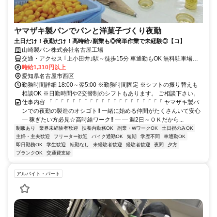
ヤマザキ製パンでパンと洋菓子づくり夜勤
土日だけ！夜勤だけ！高時給♪副業も◎簡単作業で未経験◎【コ】
山崎製パン株式会社名古屋工場
交通・アクセス ｢上小田井｣駅～徒歩15分 車通勤もOK 無料駐車場完
備で通いやすい。名古屋市北区・中村区・中川区・千種区・ 守山
時給1,310円以上
区・名東区・緑区、北名古屋市、 清須市、一宮市、春日井市、稲沢
愛知県名古屋市西区
市、あま市 などから通っているスタッフも活躍中
勤務時間詳細 18:00～翌5:00 ※勤務時間固定 ※シフトの振り替えも
相談OK ※日勤時間や2交替制のシフトもあります。 ご相談下さい。
仕事内容 「「「「「「「「「「「「「「「「「「「「 ヤマザキ製パ
ンでの夜勤の製造のオシゴト!! 一緒に始める仲間がたくさんいて安心
― 稼ぎたい方必見☆高時給ワーク!! ― ― 週2日～ＯＫだから...
制服あり
業界未経験者歓迎
扶養内勤務OK
副業・WワークOK
土日祝のみOK
主婦・主夫歓迎
フリーター歓迎
バイク通勤OK
短期
学歴不問
車通勤OK
即日勤務OK
学生歓迎
転勤なし
未経験者歓迎
経験者歓迎
夜間
夕方
ブランクOK
交通費支給
アルバイト・パート