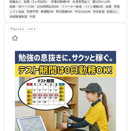
制服あり
短期（3ヵ月以内）
扶養内勤務OK
社員登用あり
週1日からOK
副業・WワークOK
1日4時間以内OK
フリーター歓迎
バイク通勤OK
短期
早朝
シフト自由
学歴不問
車通勤OK
即日勤務OK
平日のみOK
学生歓迎
転勤なし
未経験者歓迎
午前
アルバイト・パート