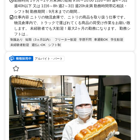
勤務時間 1ヶ月～2ヶ月未満の短期 9:00～20:00 1日6～8h 週4～5日
週40h以下 又は 1日6～8h 週2～3日 週20h未満 勤務時間帯応相談・
シフト制 勤務期間：9月末までの期間...
仕事内容 ニトリの物流倉庫で、ニトリの商品を取り扱う仕事です。
物流倉庫内で、トラックで運ばれてくる商品の荷受け作業をお願い致
します。 未経験者でも大歓迎！最大2ヶ月の勤務になります。 勤務シ
フトは...
制服あり
短期（3ヵ月以内）
フリーター歓迎
学歴不問
車通勤OK
学生歓迎
未経験者歓迎
週払いOK
シフト制
アルバイト・パート