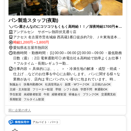
パン製造スタッフ(夜勤)
＼パン屋さんなのにコツコツもくもく高時給！！／深夜時給1700円★土
日加給あり／週2日～！パンの製造スタッフ／高時給で効率よく稼げま
アンデルセン サポーレ熱田伏見通り店
す＜経験者積極採用中＞
アクセス 名古屋市営名城線 西高蔵1番口徒歩約7分、ＪＲ東海道本線
金山（愛知県）南口徒歩約12分、ＪＲ中央本線 金山（愛知県）南口
時給1,200円～1,800円
徒歩約12分
愛知県名古屋市熱田区
勤務時間 ・勤務時間： [1] 00:00～06:00 [2] 00:00～09:00 ・最低勤務
日数（週）：2日 電車通勤可◎ 終電出社＆高時給で効率よくお仕事！
＊フルタイム・長期レギュラー勤...
仕事内容 ＜ 具体的には、、、 ＞ ・冷凍生地の解凍 ・成型 ・焼成 ・
仕上げ …などのお仕事を中心にお願いします。 パンに関する様々な
業務があり、店内は 常にパンのいい香りに包まれています。 時...
制服あり
扶養内勤務OK
社員登用あり
副業・WワークOK
土日祝のみOK
主婦・主夫歓迎
フリーター歓迎
早朝
シフト自由
学歴不問
車通勤OK
学生歓迎
未経験者歓迎
午前
経験者歓迎
研修あり
ブランクOK
交通費支給
長期歓迎
フルタイム歓迎
同じ企業の求人
アルバイト・パート