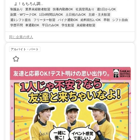
よ！もちろん調...
制服あり
業界未経験者歓迎
扶養内勤務OK
社員登用あり
週1日からOK
副業・WワークOK
1日4時間以内OK
土日祝のみOK
主婦・主夫歓迎
週1シフト提出
フリーター歓迎
バイク通勤OK
給料前払いOK
早朝
シフト自由
学歴不問
車通勤OK
平日のみOK
学生歓迎
未経験者歓迎
同じ企業の求人
アルバイト・パート