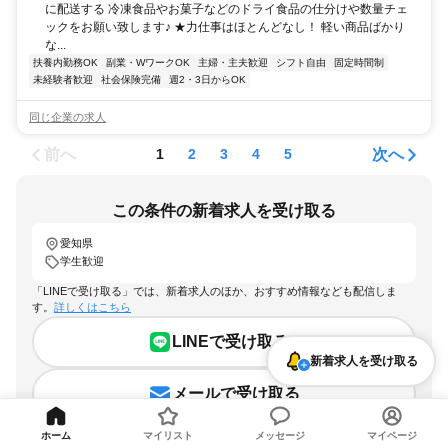
に配送する 冷凍食品やお菓子などのドライ食品の仕分けや数量チェ
ックをお願い致します♪ ★力仕事はほとんどなし！ 軽い商品ばかり
な...
扶養内勤務OK
副業・WワークOK
主婦・主夫歓迎
シフト自由
固定時間制
未経験者歓迎
社会保険完備
週2・3日からOK
同じ企業の求人
前へ
次へ
1
2
3
4
5
この条件の新着求人を受け取る
愛知県
学生歓迎
「LINEで受け取る」では、新着求人のほか、おすすめ情報なども配信しま
す。
詳しくはこちら
LINEで受け取る
新着求人を受け取る
メールで受け取る
ホーム
マイリスト
メッセージ
マイページ