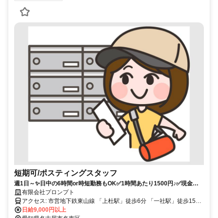
短期可/ポスティングスタッフ
週1日～✨日中の6時間or時短勤務もOK✅1時間あたり1500円♪✅現金手
渡し・日払いOK✅友達と一緒に応募もOK
有限会社プロンプト
アクセス: 市営地下鉄東山線 「上杜駅」徒歩6分 「一社駅」徒歩15分
「本郷駅」徒歩15分 ※名古屋営業所へ集合 ※直行直帰も相談OK
日給9,000円以上