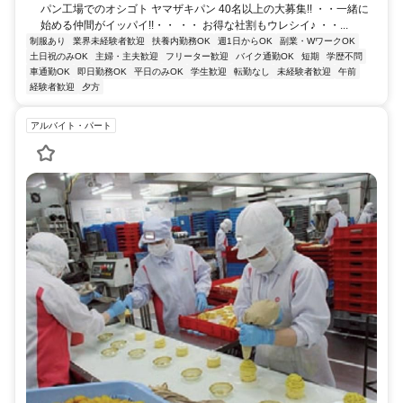
パン工場でのオシゴト ヤマザキパン 40名以上の大募集!! ・・一緒に
始める仲間がイッパイ!!・・ ・・ お得な社割もウレシイ♪ ・・...
制服あり
業界未経験者歓迎
扶養内勤務OK
週1日からOK
副業・WワークOK
土日祝のみOK
主婦・主夫歓迎
フリーター歓迎
バイク通勤OK
短期
学歴不問
車通勤OK
即日勤務OK
平日のみOK
学生歓迎
転勤なし
未経験者歓迎
午前
経験者歓迎
夕方
アルバイト・パート