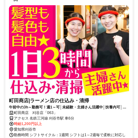
町田商店|ラーメン店の仕込み・清掃
午前中の3h～勤務可！週1～可│未経験・主婦さん活躍中│扶養内可│残
業無
町田商店 刈谷店「063」
アクセス 名鉄三河線 刈谷市駅 車6分
時給1,200円以上
愛知県刈谷市
勤務時間 シフトサイクル：1週間 シフトは1～2週毎で柔軟に対応し