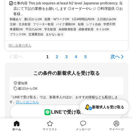
仕事内容 This job requires at least N2 level Japanese proficiency. 当
店にて下記の業務をお願いします ◎オーダーやレジ ◎料理提供 ◎お
客様...
制服あり
週1日からOK
副業・WワークOK
1日4時間以内OK
土日祝のみOK
主婦・主夫歓迎
フリーター歓迎
バイク通勤OK
短期
シフト自由
学歴不問
車通勤OK
平日のみOK
学生歓迎
未経験者歓迎
経験者歓迎
ネイルOK
ブランクOK
交通費支給
まかないあり
同じ企業の求人
前へ
次へ
1
2
3
4
5
この条件の新着求人を受け取る
愛知県
週1日からOK
「LINEで受け取る」では、新着求人のほか、おすすめ情報なども配信しま
す。
詳しくはこちら
新着求人を受け取る
LINEで受け取る
メールで受け取る
ホーム
マイリスト
メッセージ
マイページ