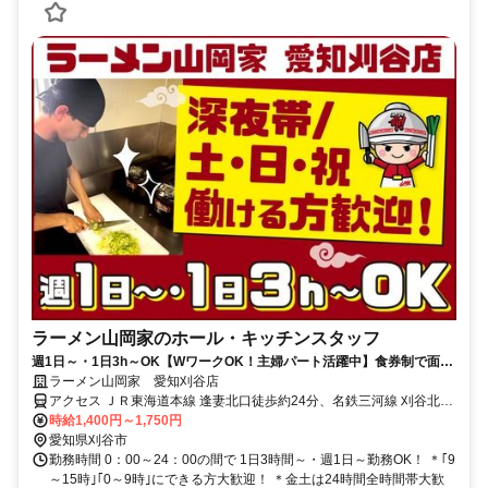
ラーメン山岡家のホール・キッチンスタッフ
週1日～・1日3h～OK【WワークOK！主婦パート活躍中】食券制で面倒
なレジ作業なし！まかないあり！
ラーメン山岡家 愛知刈谷店
アクセス ＪＲ東海道本線 逢妻北口徒歩約24分、名鉄三河線 刈谷北口
徒歩約25分、名鉄名古屋本線 一ツ木名古屋方面口徒歩約31分 ※「刈
時給1,400円～1,750円
谷駅」より車で5分
愛知県刈谷市
勤務時間 0：00～24：00の間で 1日3時間～・週1日～勤務OK！ ＊｢9
～15時｣｢0～9時｣にできる方大歓迎！ ＊金土は24時間全時間帯大歓