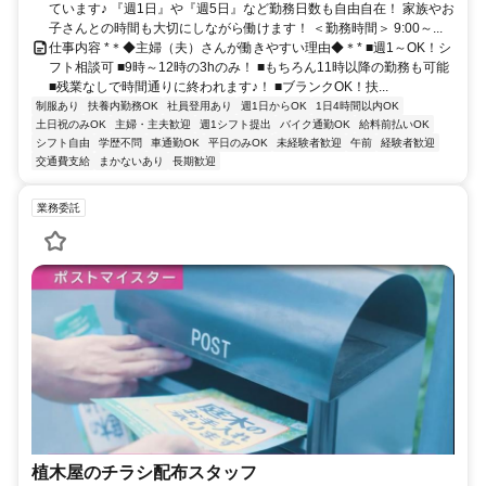
ています♪ 『週1日』や『週5日』など勤務日数も自由自在！ 家族やお
子さんとの時間も大切にしながら働けます！ ＜勤務時間＞ 9:00～...
仕事内容 *＊◆主婦（夫）さんが働きやすい理由◆＊* ■週1～OK！シ
フト相談可 ■9時～12時の3hのみ！ ■もちろん11時以降の勤務も可能
■残業なしで時間通りに終われます♪！ ■ブランクOK！扶...
制服あり
扶養内勤務OK
社員登用あり
週1日からOK
1日4時間以内OK
土日祝のみOK
主婦・主夫歓迎
週1シフト提出
バイク通勤OK
給料前払いOK
シフト自由
学歴不問
車通勤OK
平日のみOK
未経験者歓迎
午前
経験者歓迎
交通費支給
まかないあり
長期歓迎
業務委託
植木屋のチラシ配布スタッフ