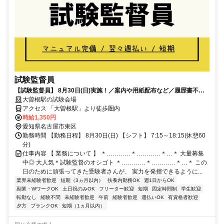
試験監督員
【試験監督員】 8月30日(日)実施！／案内や用紙配布など／履歴書不要
＆未経験OK／扶養内可
大曽根駅の試験会場
アクセス 「大曽根駅」より徒歩圏内
時給1,350円
愛知県名古屋市東区
勤務時間 【勤務日程】 8月30日(日) 【シフト】 7:15～18:15(休憩60
分)
仕事内容 【 業務について 】 ＊…………＊…………＊…＊ 大量募集
中◎ 大人気＊試験監督のオシゴト ＊…………＊…………＊…＊ この
日のために頑張ってきた受験者さんが、 実力を発揮できるように...
業界未経験者歓迎
短期（3ヵ月以内）
扶養内勤務OK
週1日からOK
副業・WワークOK
土日祝のみOK
フリーター歓迎
短期
固定時間制
学生歓迎
転勤なし
経験不問
未経験者歓迎
午前
経験者歓迎
週払いOK
有資格者歓迎
夕方
ブランクOK
短期（1ヵ月以内）