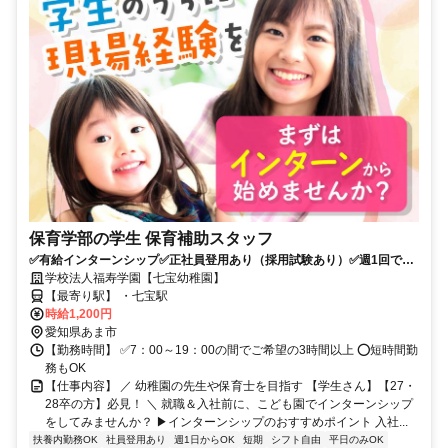
保育学部の学生 保育補助スタッフ
✅有給インターンシップ✅正社員登用あり（採用試験あり）✅週1回で
OK
学校法人福寿学園【七宝幼稚園】
【最寄り駅】 ・七宝駅
時給1,200円
愛知県あま市
【勤務時間】 ✅7：00～19：00の間でご希望の3時間以上 ⭕短時間勤
務もOK
【仕事内容】 ／ 幼稚園の先生や保育士を目指す 【学生さん】【27・
28卒の方】必見！ ＼ 就職＆入社前に、こども園でインターンシップ
をしてみませんか？ ▶インターンシップのおすすめポイント 入社...
扶養内勤務OK
社員登用あり
週1日からOK
短期
シフト自由
平日のみOK