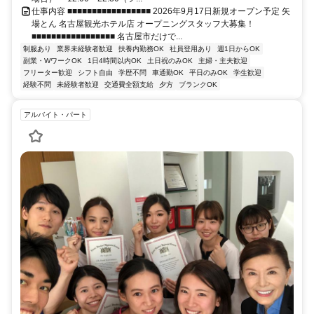
仕事内容 ■■■■■■■■■■■■■■■■■ 2026年9月17日新規オープン予定 矢
場とん 名古屋観光ホテル店 オープニングスタッフ大募集！
■■■■■■■■■■■■■■■■■ 名古屋市だけで...
制服あり
業界未経験者歓迎
扶養内勤務OK
社員登用あり
週1日からOK
副業・WワークOK
1日4時間以内OK
土日祝のみOK
主婦・主夫歓迎
フリーター歓迎
シフト自由
学歴不問
車通勤OK
平日のみOK
学生歓迎
経験不問
未経験者歓迎
交通費全額支給
夕方
ブランクOK
アルバイト・パート