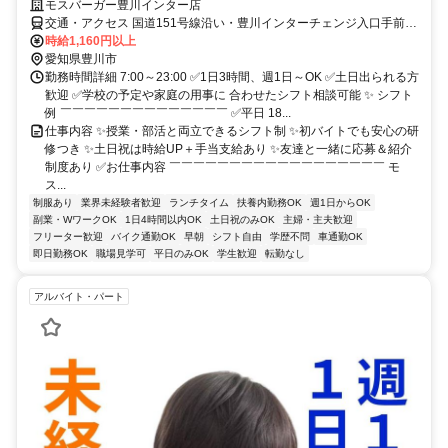
モスバーガー豊川インター店
交通・アクセス 国道151号線沿い・豊川インターチェンジ入口手前80
ｍ●車・バイク・自転車通勤OK
時給1,160円以上
愛知県豊川市
勤務時間詳細 7:00～23:00 ✅1日3時間、週1日～OK ✅土日出られる方
歓迎 ✅学校の予定や家庭の用事に 合わせたシフト相談可能 ✨ シフト
例 ￣￣￣￣￣￣￣￣￣￣￣￣￣￣ ✅平日 18...
仕事内容 ✨授業・部活と両立できるシフト制 ✨初バイトでも安心の研
修つき ✨土日祝は時給UP＋手当支給あり ✨友達と一緒に応募＆紹介
制度あり ✅お仕事内容 ￣￣￣￣￣￣￣￣￣￣￣￣￣￣￣￣￣￣ モ
ス...
制服あり
業界未経験者歓迎
ランチタイム
扶養内勤務OK
週1日からOK
副業・WワークOK
1日4時間以内OK
土日祝のみOK
主婦・主夫歓迎
フリーター歓迎
バイク通勤OK
早朝
シフト自由
学歴不問
車通勤OK
即日勤務OK
職場見学可
平日のみOK
学生歓迎
転勤なし
アルバイト・パート