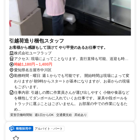
引越荷造り梱包スタッフ
お客様から感謝もして頂けて やり甲斐のあるお仕事です。
株式会社ユーフラップ
アクセス: 現場によってことなります。直行直帰も可能、送迎も時と
場合によってあります。
時給1,180円～1,400円
愛知県名古屋市中川区
勤務時間・曜日: 週１からでも可能です。 開始時間は現場によって変
わりますが 朝9時からスタートが基本になりますが、お昼からの現場
もございます。
仕事内容: 引越しの際に作業員さんが運び出しやすく 小物や食器など
を梱包してダンボールに入れていくお仕事です。 家具や段ボールを
トラックに運ぶことはございません。 お部屋の中での作業になるた
め...
変形労働時間制
週1日からOK
交通費支給
昇給あり
アルバイト・パート