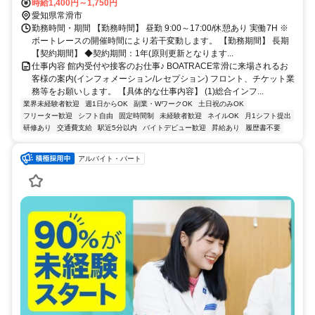
時給1,400円～1,750円
愛知県常滑市
勤務時間・期間 【勤務時間】 昼勤 9:00～17:00/休憩あり 実働7H ※
ボートレースの開催時間により若干変動します。 【勤務期間】 長期
【契約期間】 ◆契約期間：1年(原則更新となります...
仕事内容 館内受付や接客のお仕事♪ BOATRACE常滑に来場されるお
客様の案内(インフォメーション/レセプション) フロント、チケット業
務等をお願いします。 【具体的な仕事内容】 (1)総合インフ...
業界未経験者歓迎
週1日からOK
副業・WワークOK
土日祝のみOK
フリーター歓迎
シフト自由
固定時間制
未経験者歓迎
ネイルOK
月1シフト提出
研修あり
交通費支給
駅近5分以内
バイトデビュー歓迎
昇給あり
履歴書不要
アルバイト・パート