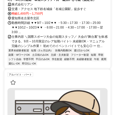
株式会社リアン
交通・アクセス 地下鉄名城線「名城公園駅」徒歩すぐ
時給1,400円～1,750円
愛知県名古屋市北区
勤務時間詳細 ▼▼9/7～10/2▼▼ ・5:30～17:30 ・17:30～25:00
▼▼10/12～10/23▼▼ ・6:00～21:00 ・4:30～17:00 ・17:00～翌
3:00 ...
仕事内容 ＼国際スポーツ大会の短期スタッフ／ 大会の“舞台裏”を体感
できる、9月～10月限定のレア短期バイト✨ 未経験OK・マニュアル
完備のシンプル作業！ 初めてのイベントバイトでも安心◎ ー 仕...
業界未経験者歓迎
短期（3ヵ月以内）
扶養内勤務OK
週1日からOK
副業・WワークOK
土日祝のみOK
主婦・主夫歓迎
フリーター歓迎
短期
早朝
シフト自由
学歴不問
平日のみOK
学生歓迎
経験不問
未経験者歓迎
午前
夜間
週払いOK
即日払いOK
アルバイト・パート