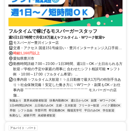
フルタイムで稼げるモスバーガースタッフ
週5日1日7時間で月収18万超え✨フルタイム・Wワーク歓迎✨
モスバーガー豊川インター店
交通・アクセス 国道151号線沿い・豊川インターチェンジ入口手前80
ｍ●車・バイク・自転車通勤OK
時給1,160円以上
愛知県豊川市
勤務時間詳細 7:00～23:00 ✅1日3時間、週1日～OK ✅土日出られる方
歓迎 ✅学校の予定や家庭の用事に 合わせたシフト相談可能 ▼シフト
例 ・10:00～17:00（フルタイム希望） ...
仕事内容 ✨フルタイム大歓迎！ ✨土日勤務で最大1万円の特別手当あ
り ✨社会保険完備！安定した働き方に ✨Wワーク・副業もOK ✅お仕
事内容 ￣￣￣￣￣￣￣￣￣￣￣￣￣￣￣￣￣￣ モスバーガーの店
舗...
制服あり
業界未経験者歓迎
扶養内勤務OK
週1日からOK
副業・WワークOK
1日4時間以内OK
土日祝のみOK
主婦・主夫歓迎
フリーター歓迎
バイク通勤OK
早朝
シフト自由
学歴不問
即日勤務OK
職場見学可
平日のみOK
学生歓迎
転勤なし
経験不問
未経験者歓迎
アルバイト・パート