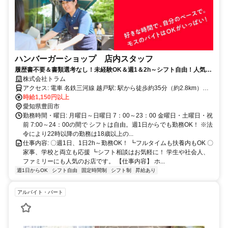
ハンバーガーショップ 店内スタッフ
履歴書不要＆書類選考なし！未経験OK＆週1＆2h～シフト自由！人気店
で未経験アルバイト→店長昇格可能！髪型・髪色自由＆副業・Wワーク
株式会社トラム
OK＆月払いOK
アクセス: 電車 名鉄三河線 越戸駅: 駅から徒歩約35分（約2.8km）で
す。 名鉄三河線 平戸橋駅: 駅から徒歩約42分（約3.6km）です。 バス
時給1,150円以上
渋谷町三丁目バス停: 徒歩約1分の距離にあります。
愛知県豊田市
勤務時間・曜日: 月曜日～日曜日 7：00～23：00 金曜日・土曜日・祝
前 7:00～24：00の間で シフトは自由。週1日からでも勤務OK！ ※法
令により22時以降の勤務は18歳以上の...
仕事内容: 〇週1日、1日2h～勤務OK！ ┗フルタイムも扶養内もOK 〇
家事、学校と両立も応援 ┗シフト相談はお気軽に！ 学生や社会人、
ファミリーにも人気のお店です。 【仕事内容】 ホ...
週1日からOK
シフト自由
固定時間制
シフト制
昇給あり
アルバイト・パート