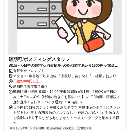
短期可/ポスティングスタッフ
週1日～✨日中の6時間or時短勤務もOK✅1時間あたり1500円♪✅現金手
渡し・日払いOK✅友達と一緒に応募もOK
有限会社プロンプト
アクセス: 市営地下鉄東山線 「上杜駅」徒歩6分 「一社駅」徒歩15分
「本郷駅」徒歩15分 ※名古屋営業所へ集合 ※直行直帰も相談OK
日給9,000円以上
愛知県名古屋市名東区
勤務時間・曜日: 9:00～15:00(実働6時間) ⭐週1日～6日OK ⭐平日の
み・土日のみOK 【時短の働き方も募集中！】 ⭐1日3時間～応相談 ⭐
直行直帰！自転車・バイク通勤OK ⏩時給15...
仕事内容: 自社のチラシを撒くお仕事です 戸建住宅のポストにチラシ
を配るお仕事！ 配布枚数のノルマなし！ 戸建のお家だけが対象なの
で 階段の上り下りなどもありません！ 一人でモクモクと配布する軽
作...
週1日からOK
シフト自由
固定時間制
残業なし
交通費支給