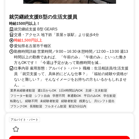
就労継続支援B型の生活支援員
時給1500円以上！
就労継続支援 B型 GEARS
交通・アクセス 地下鉄「茶屋ヶ坂駅」より徒歩4分
時給1,500円以上
愛知県名古屋市千種区
勤務時間詳細 営業時間／9:00～16:30 休憩時間／12:00～13:00 週13
時間以上の勤務であれば、 「午前のみ」「午後のみ」といった働き
方もOKです！ 「今週は予定があって勤務時間を減...
仕事内容 雇用形態：アルバイト・パート 職種：生活相談員/生活支援
員 「就労支援って、具体的にどんな仕事？」 「福祉の経験や資格が
ないと難しい？」 そんなイメージをお持ちの方もいるかもしれませ
ん。 ...
業界未経験者歓迎
週1日からOK
1日4時間以内OK
主婦・主夫歓迎
フリーター歓迎
シフト自由
学歴不問
車通勤OK
平日のみOK
学生歓迎
転勤なし
経験不問
未経験者歓迎
経験者歓迎
残業なし
月1シフト提出
ブランクOK
長期歓迎
フルタイム歓迎
駅近5分以内
アルバイト・パート