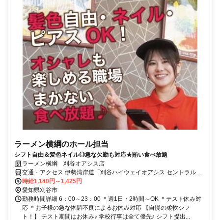
ラーメン横綱のホール担当
シフト自由＆髪色ネイル◎急な欠勤も対応★賄い食べ放題
ラーメン横綱 刈谷オアシス店
交通・アクセス 伊勢湾岸道「刈谷ハイウェイオアシス セントラルプ
ラザ」内
時給1,140円～1,425円
愛知県刈谷市
勤務時間詳細 6：00～23：00 ＊週1日・2時間～OK ＊テスト休み対
応 ＊お子様の急な体調不良によるお休み対応 【自慢の柔軟シフ
ト！】 テスト期間はお休み♪ 学校行事は全て優先♪ シフト提出...