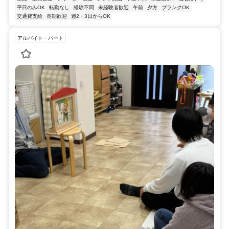
平日のみOK
転勤なし
経験不問
未経験者歓迎
午前
夕方
ブランクOK
交通費支給
長期歓迎
週2・3日からOK
アルバイト・パート