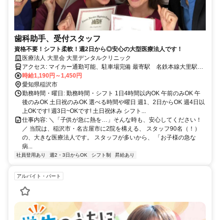
歯科助手、受付スタッフ
資格不要！シフト柔軟！週2日から◎安心の大型医療法人です！
医療法人 大里会 大里デンタルクリニック
アクセス: マイカー通勤可能、駐車場完備 最寄駅 名鉄本線大里駅
徒歩約９分
時給1,190円～1,450円
愛知県稲沢市
勤務時間・曜日: 勤務時間・シフト 1日4時間以内OK 午前のみOK 午
後のみOK 土日祝のみOK 選べる時間や曜日 週1、2日からOK 週4日以
上OKです! 週3日~OKです! 土日祝休み シフト...
仕事内容: ＼「子供が急に熱を…」そんな時も、安心してください！
／ 当院は、稲沢市・名古屋市に2院を構える、 スタッフ90名（！）
の、大きな医療法人です。 スタッフが多いから、 「お子様の急な
病...
社員登用あり
週2・3日からOK
シフト制
昇給あり
アルバイト・パート