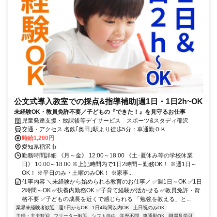
公文式導入教室での採点&指導補助|週1日・1日2h~OK
未経験OK・教員免許不要／子どもの『できた！』を見守るお仕事
児童発達支援・放課後等デイサービス スポーツ&スタディ稲沢
交通・アクセス 名鉄｢奥田｣駅より徒歩5分：車通勤ＯＫ
時給1,200円
愛知県稲沢市
勤務時間詳細 《月～金》 12:00～18:00 《土･夏休み等の学校休業
日》 10:00～18:00 ※上記時間内で1日2時間～勤務OK！ ※週1日～
OK！ ※平日のみ・土曜のみOK！ ※家事...
仕事内容 ＼未経験から始められる教育のお仕事／ ✅週1日～OK ✅1日
2時間～OK ✅扶養内勤務OK ✅子育て経験が活かせる ✅教員免許・資
格不要 ✅子どもの成長を近くで感じられる 「勉強を教える」と...
業界未経験者歓迎
週1日からOK
1日4時間以内OK
土日祝のみOK
主婦・主夫歓迎
フリーター歓迎
シフト自由
学歴不問
車通勤OK
職場見学可