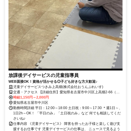
放課後デイサービスの児童指導員
WEB面接OK！資格が活かせる◎子ども好きな方大歓迎♪
児童デイサービスつきみ上高畑(株式会社おうんぷれいす)
交通・アクセス 【詳細住所】愛知県名古屋市中川区上高畑2-66（八
田駅から徒歩3分※車通勤OK）
時給1,150円～2,000円
愛知県名古屋市中川区
勤務時間詳細 平日：12:00～18:00 土日祝：9:00～17:30 ＊週1日～、
1日2h～OK！ 「平日のみ」「土日祝のみ」など 何でも相談してくだ
さいね♪
仕事内容 《児童デイサービス》 障害を持ったお子様と楽しく遊び支
援するお仕事です 児童デイサービスの仕事は、 ニュースで見るよう