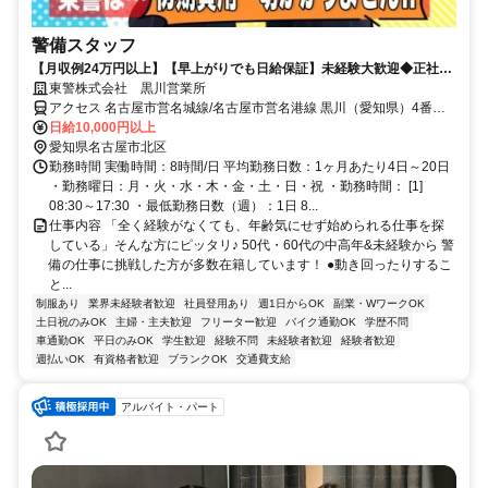
警備スタッフ
【月収例24万円以上】【早上がりでも日給保証】未経験大歓迎◆正社員
登用あり◆50代・60代活躍中！
東警株式会社 黒川営業所
アクセス 名古屋市営名城線/名古屋市営名港線 黒川（愛知県）4番口
徒歩約8分
日給10,000円以上
愛知県名古屋市北区
勤務時間 実働時間：8時間/日 平均勤務日数：1ヶ月あたり4日～20日
・勤務曜日：月・火・水・木・金・土・日・祝 ・勤務時間： [1]
08:30～17:30 ・最低勤務日数（週）：1日 8...
仕事内容 「全く経験がなくても、年齢気にせず始められる仕事を探
している」そんな方にピッタリ♪ 50代・60代の中高年&未経験から 警
備の仕事に挑戦した方が多数在籍しています！ ●動き回ったりするこ
と...
制服あり
業界未経験者歓迎
社員登用あり
週1日からOK
副業・WワークOK
土日祝のみOK
主婦・主夫歓迎
フリーター歓迎
バイク通勤OK
学歴不問
車通勤OK
平日のみOK
学生歓迎
経験不問
未経験者歓迎
経験者歓迎
週払いOK
有資格者歓迎
ブランクOK
交通費支給
アルバイト・パート