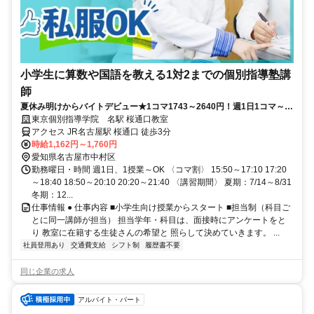
小学生に算数や国語を教える1対2までの個別指導塾講
師
夏休み明けからバイトデビュー★1コマ1743～2640円！週1日1コマ～私
服でok◎
東京個別指導学院 名駅 桜通口教室
アクセス JR名古屋駅 桜通口 徒歩3分
時給1,162円～1,760円
愛知県名古屋市中村区
勤務曜日・時間 週1日、1授業～OK 〈コマ割〉 15:50～17:10 17:20
～18:40 18:50～20:10 20:20～21:40 〈講習期間〉 夏期：7/14～8/31
冬期：12...
仕事情報 ● 仕事内容 ■小学生向け授業からスタート ■担当制（科目ご
とに同一講師が担当） 担当学年・科目は、面接時にアンケートをと
り 教室に在籍する生徒さんの希望と 照らして決めていきます。 ...
社員登用あり
交通費支給
シフト制
履歴書不要
同じ企業の求人
アルバイト・パート