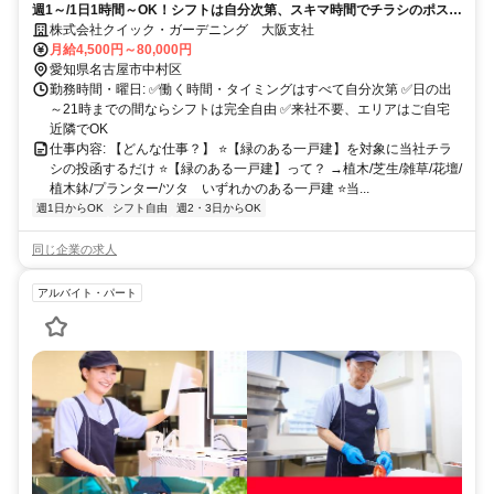
週1～/1日1時間～OK！シフトは自分次第、スキマ時間でチラシのポステ
ィング
株式会社クイック・ガーデニング 大阪支社
月給4,500円～80,000円
愛知県名古屋市中村区
勤務時間・曜日: ✅働く時間・タイミングはすべて自分次第 ✅日の出
～21時までの間ならシフトは完全自由 ✅来社不要、エリアはご自宅
近隣でOK
仕事内容: 【どんな仕事？】 ⭐【緑のある一戸建】を対象に当社チラ
シの投函するだけ ⭐【緑のある一戸建】って？ →植木/芝生/雑草/花壇/
植木鉢/プランター/ツタ いずれかのある一戸建 ⭐当...
週1日からOK
シフト自由
週2・3日からOK
同じ企業の求人
アルバイト・パート