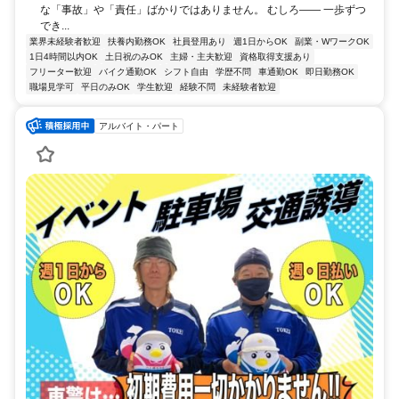
な「事故」や「責任」ばかりではありません。 むしろ―― 一歩ずつ
でき...
業界未経験者歓迎
扶養内勤務OK
社員登用あり
週1日からOK
副業・WワークOK
1日4時間以内OK
土日祝のみOK
主婦・主夫歓迎
資格取得支援あり
フリーター歓迎
バイク通勤OK
シフト自由
学歴不問
車通勤OK
即日勤務OK
職場見学可
平日のみOK
学生歓迎
経験不問
未経験者歓迎
アルバイト・パート