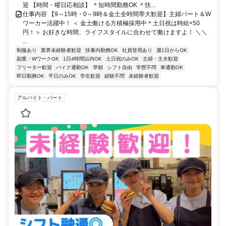
迎 【時間・曜日応相談】 ＊短時間勤務OK ＊扶...
仕事内容 【9～15時・0～9時＆金土全時間帯大歓迎】主婦パート＆W
ワーカー活躍中！ ＜ 金土働ける方積極採用中＊土日祝は時給+50
円！＞ お好きな時間、ライフスタイルに合わせて働けますよ！ ＼＼
...
制服あり
業界未経験者歓迎
扶養内勤務OK
社員登用あり
週1日からOK
副業・WワークOK
1日4時間以内OK
土日祝のみOK
主婦・主夫歓迎
フリーター歓迎
バイク通勤OK
早朝
シフト自由
学歴不問
車通勤OK
即日勤務OK
平日のみOK
学生歓迎
経験不問
未経験者歓迎
アルバイト・パート