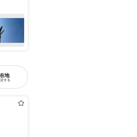
在地
設定する