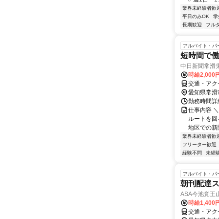
業界未経験者歓
平日のみOK
学
長期歓迎
フル
アルバイト・パ
短時間で
中日新聞常滑
時給2,00
交通・アク
愛知県常滑
勤務時間詳細 
仕事内容 ＼
ルートを回る
地区での新聞
業界未経験者歓
フリーター歓迎
経験不問
未経
アルバイト・パ
朝刊配達
ASA今池覚王
時給1,400
交通・アク