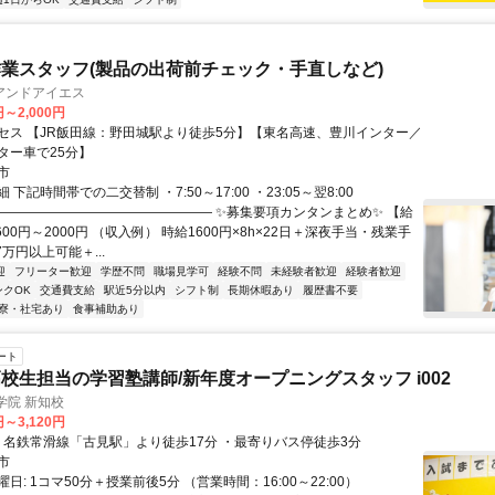
業スタッフ(製品の出荷前チェック・手直しなど)
アンドアイエス
円～2,000円
セス 【JR飯田線：野田城駅より徒歩5分】【東名高速、豊川インター／
ター車で25分】
市
下記時間帯での二交替制 ・7:50～17:00 ・23:05～翌8:00
――――――――――――――――― ✨募集要項カンタンまとめ✨ 【給
600円～2000円 （収入例） 時給1600円×8h×22日＋深夜手当・残業手
7万円以上可能＋...
迎
フリーター歓迎
学歴不問
職場見学可
経験不問
未経験者歓迎
経験者歓迎
ンクOK
交通費支給
駅近5分以内
シフト制
長期休暇あり
履歴書不要
寮・社宅あり
食事補助あり
ート
校生担当の学習塾講師/新年度オープニングスタッフ i002
学院 新知校
円～3,120円
アクセス: ・名鉄常滑線「古見駅」より徒歩17分 ・最寄りバス停徒歩3分
市
日: 1コマ50分＋授業前後5分 （営業時間：16:00～22:00）