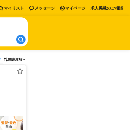
マイリスト
メッセージ
マイページ
求人掲載のご相談
存
関連度順