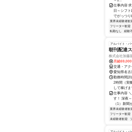
～1...
仕事内容 
日～シフト
でがっつり稼
業界未経験者歓
フリーター歓迎
転勤なし
経験
アルバイト・パ
朝刊配達
株式会社加藤
月給69,00
交通・アク
愛知県名古
勤務時間詳細
2時間（実
して稼げます
仕事内容 
す！ 深夜
（1）新聞
業界未経験者歓
フリーター歓迎
未経験者歓迎
アルバイト・パ