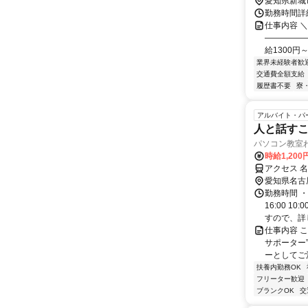
愛知県新城
勤務時間詳細 
仕事内容 ＼
―――――
給1300円～1
業界未経験者歓
交通費全額支給
履歴書不要
寮
アルバイト・パ
人と話すこ
パソコン教室
時給1,200
アクセス 
愛知県名古
勤務時間 ・
16:00 
すので、詳し
仕事内容 
サポーター
ーとしてご
扶養内勤務OK
フリーター歓迎
ブランクOK
交