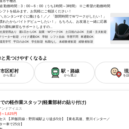
屋市千種区
細 勤務時間：3：00～6：00（うち1時間～3時間） ※ご希望の勤務時間
シフトを組みます。お気軽にご相談ください！
＼＼カンタン×すぐに働ける！／／ 「隙間時間でＷワークがしたい！」
慣れたからバイトデビューしたい！」 もちろん、お友達と一緒に応募
付の運転練習もサポートしますの...
社員登用あり
週1日からOK
副業・WワークOK
土日祝のみOK
主婦・主夫歓迎
フリーター歓迎
バイク通勤OK
早朝
シフト自由
学歴不問
車通勤OK
場見学可
平日のみOK
学生歓迎
転勤なし
未経験者歓迎
経験者歓迎
ぶと見つけやすくなるよ
市区町村
駅・路線
現
から選ぶ
から選ぶ
を
での軽作業スタッフ(軽量部材の貼り付け)
アンドアイエス
円～1,625円
セス 【JR飯田線：野田城駅より徒歩5分】【東名高速、豊川インター／
ター車で25分】