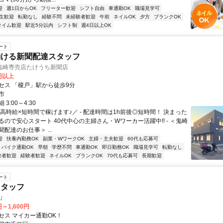
迎
週1日からOK
フリーター歓迎
シフト自由
車通勤OK
職場見学可
生歓迎
転勤なし
経験不問
未経験者歓迎
午前
ネイルOK
夕方
ブランクOK
タイム歓迎
駅近5分以内
シフト制
週4日以上OK
ート
働ける新聞配達スタッフ
鬼崎専売店たけうち新聞店
0円以上
セス 「榎戸」駅から徒歩9分
市
3:00～4:30
高時給×短時間で稼げます♪／ - 配達時間は1h前後◎短時間！ 決まった
ので安心スタート 40代中心の主婦さん・Wワーカー活躍中!! - ＜鬼崎
配達のお仕事＞ ...
迎
扶養内勤務OK
副業・WワークOK
主婦・主夫歓迎
60代も応募可
バイク通勤OK
早朝
学歴不問
車通勤OK
即日勤務OK
職場見学可
転勤なし
験者歓迎
経験者歓迎
ネイルOK
ブランクOK
70代も応募可
長期歓迎
ート
スタッフ
山
円～1,600円
セス マイカー通勤OK！