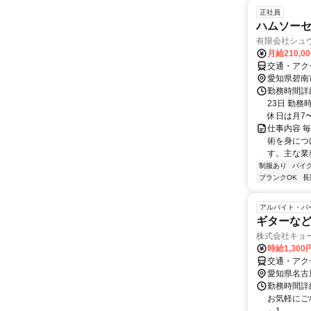
正社員
ハムソー
有限会社シュ
月給210,0
交通・アク
愛知県碧南
勤務時間詳
23日 勤務
休日は月7〜
仕事内容 
術を身につ
す。主な業
制服あり
バイ
ブランクOK
長
アルバイト・パ
ギターな
株式会社キョ
時給1,300
交通・アク
愛知県名古
勤務時間詳細
お気軽にご相談