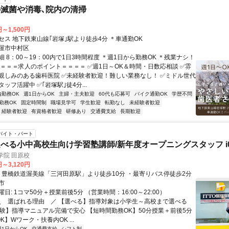
滅菌や消毒､院内の清掃
円～1,500円
セス 地下鉄東山線｢岩塚｣駅より徒歩4分 ＊車通勤OK
屋市中村区
 8：00～19：00内で1日3時間程度 ＊週1日から勤務OK ＊残業ナシ！
＝＝＝＝求人のポイント＝＝＝＝ ✅週1日～OK＆時間・日数応相談 ✅雰
親しみのある歯科医院 ✅未経験者歓迎！難しい業務なし！ ✅ミドル世代
ッフ活躍中 ✅｢岩塚駅｣徒4分...
内勤務OK
週1日からOK
主婦・主夫歓迎
60代も応募可
バイク通勤OK
学歴不問
勤務OK
固定時間制
職場見学可
学生歓迎
転勤なし
未経験者歓迎
経験者歓迎
有資格者歓迎
研修あり
交通費支給
長期歓迎
バイト・パート
べる小中高校生向け学習塾講師/新年度オープニングスタッフ i0
学院 田原校
円～3,120円
アクセス: ・豊橋鉄道渥美線「三河田原駅」より徒歩10分 ・最寄りバス停徒歩2分
市
日: 1コマ50分＋授業前後5分 （営業時間：16:00～22:00）
 ＼ 選ばれる理由 ／ 【選べる】指導対象は小学生～高校まで選べる
経験】指導マニュアル完備で安心 【短時間勤務OK】50分授業＋前後5分
K】Wワーク・扶養内OK ...
週1日からOK
交通費支給
シフト制