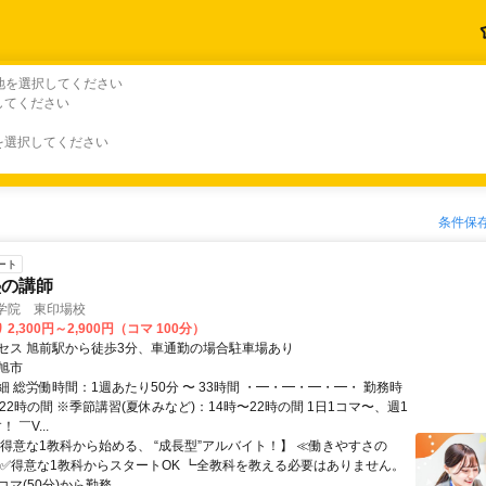
地を選択してください
してください
を選択してください
条件保
ート
塾の講師
導学院 東印場校
2,300円～2,900円（コマ 100分）
セス 旭前駅から徒歩3分、車通勤の場合駐車場あり
旭市
 総労働時間：1週あたり50分 〜 33時間 ・━・━・━・━・ 勤務時
22時の間 ※季節講習(夏休みなど)：14時〜22時の間 1日1コマ〜、週1
 ￣V...
【得意な1教科から始める、 “成長型”アルバイト！】 ≪働きやすさの
！≫ ✅得意な1教科からスタートOK ┗全教科を教える必要はありません。
マ(50分)から勤務...