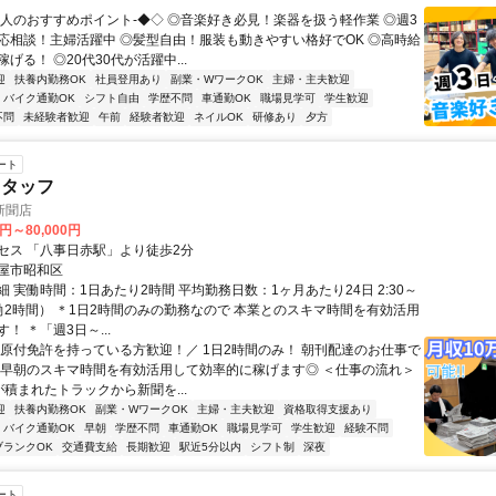
求人のおすすめポイント-◆◇ ◎音楽好き必見！楽器を扱う軽作業 ◎週3
応相談！主婦活躍中 ◎髪型自由！服装も動きやすい格好でOK ◎高時給
げる！ ◎20代30代が活躍中...
迎
扶養内勤務OK
社員登用あり
副業・WワークOK
主婦・主夫歓迎
バイク通勤OK
シフト自由
学歴不問
車通勤OK
職場見学可
学生歓迎
不問
未経験者歓迎
午前
経験者歓迎
ネイルOK
研修あり
夕方
ート
スタッフ
新聞店
0円～80,000円
セス 「八事日赤駅」より徒歩2分
屋市昭和区
 実働時間：1日あたり2時間 平均勤務日数：1ヶ月あたり24日 2:30～
働2時間） ＊1日2時間のみの勤務なので 本業とのスキマ時間を有効活用
！ ＊「週3日～...
＼原付免許を持っている方歓迎！／ 1日2時間のみ！ 朝刊配達のお仕事で
～早朝のスキマ時間を有効活用して効率的に稼げます◎ ＜仕事の流れ＞
が積まれたトラックから新聞を...
迎
扶養内勤務OK
副業・WワークOK
主婦・主夫歓迎
資格取得支援あり
バイク通勤OK
早朝
学歴不問
車通勤OK
職場見学可
学生歓迎
経験不問
ブランクOK
交通費支給
長期歓迎
駅近5分以内
シフト制
深夜
ート