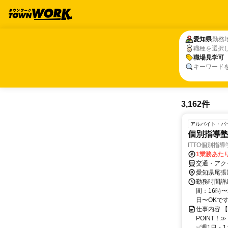
愛知県
愛知県
勤務
職種を選択
職場見学可
職場見学可
キーワード
3,162件
アルバイト・パ
個別指導
ITTO個別指
1業務あたり 
交通・アク
愛知県尾張
勤務時間詳細
間：16時〜
日〜OKです！
仕事内容 
POINT
✅週1日・1コ