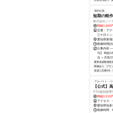
契約社員
短期の軽作
株式会社シー
時給1,600
交通・アク
三ケ日イン
愛知県新城
勤務時間詳細 
仕事内容 
与】 時給1
当 ＝月収3
業界未経験者歓
研修あり
ブラ
友達と応募OK
アルバイト・パ
【公式】高
ITTO個別指導
時給1,510
愛知県知多
勤務時間・曜