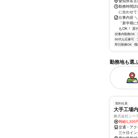
愛知県名古
勤務時間詳
に合わせて
仕事内容 
「新学期に
もOK！ 原
扶養内勤務OK
60代も応募可
即日勤務OK
職
勤務地も選
契約社員
大手工場内
株式会社シー
時給1,300
交通・アク
三ケ日イン