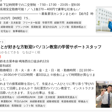
市
下記時間帯での二交替制 ・7:50～17:00 ・23:05～翌8:00
長期安定勤務可能！／ ＼1食270～400円で豪華な社食も♪／
――――――――――――― ✨募集要項カンタンまとめ✨ 【給与】 時
625円 【時間】 7:5...
迎
主婦・主夫歓迎
フリーター歓迎
学歴不問
経験不問
未経験者歓迎
経験者歓迎
ブランクOK
長期歓迎
駅近5分以内
シフト制
長期休暇あり
・社宅あり
食事補助あり
ート
とが好きな方歓迎!パソコン教室の学習サポートスタッフ
わかるとできる なるぱーく校
円
名鉄名古屋本線 鳴海西出口徒歩約12分
屋市緑区
勤務曜日：月・火・水・木・金・土・日・祝 ・勤務時間： [1] 10:00～
10:00～16:00の中で1日2時間・週3日以上 ※校舎によって時間割が異なりま
く...
これまでの接客経験を活かして、生徒さん一人ひとりに寄り添う“学びの
”として活躍しませんか？ 当社運営のパソコン教室で、インストラクタ
活躍いただきます。 主なお仕事は、生徒...
社員登用あり
1日4時間以内OK
主婦・主夫歓迎
資格取得支援あり
車通勤OK
平日のみOK
未経験者歓迎
経験者歓迎
有資格者歓迎
研修あり
通費支給
長期歓迎
シフト制
社割あり