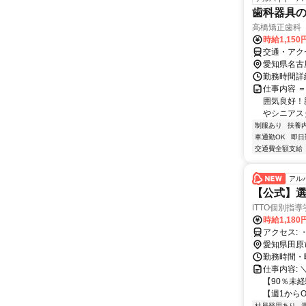
歯科器具の
高橋矯正歯科
時給1,150
交通・アク
愛知県名古
勤務時間詳細
仕事内容 
囲気良好！
やシニアスタ
制服あり
扶養
車通勤OK
即日
交通費全額支給
アル
【公式】選
ITTO個別指導
時給1,180
愛知県田原
勤務時間・曜
仕事内容:
【90％未
【週1からO
社員登用あり