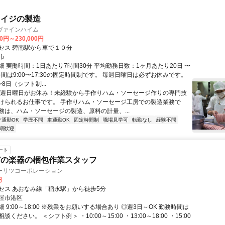
セイジの製造
ヴァインハイム
00円～230,000円
セス 碧南駅から車で１０分
市
細 実働時間：1日あたり7時間30分 平均勤務日数：1ヶ月あたり20日 〜
時間は9:00〜17:30の固定時間制です。 毎週日曜日は必ずお休みです。
8日（シフト制...
毎週日曜日がお休み！未経験から手作りハム・ソーセージ作りの専門技
けられるお仕事です。 手作りハム・ソーセージ工房での製造業務で
務は、ハム・ソーセージの製造、原料の計量、...
ク通勤OK
学歴不問
車通勤OK
固定時間制
職場見学可
転勤なし
経験不問
期歓迎
ート
どの楽器の梱包作業スタッフ
ーリツコーポレーション
円
セス あおなみ線「稲永駅」から徒歩5分
屋市港区
 9:00～18:00 ※残業をお願いする場合あり ◎週3日～OK 勤務時間は
ください。 ＜シフト例＞ ・10:00～15:00 ・13:00～18:00 ・15:00