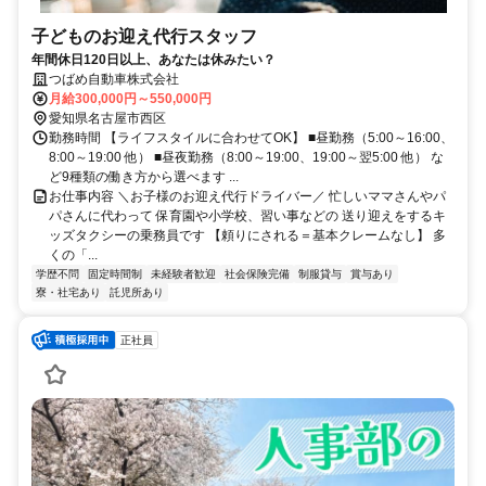
子どものお迎え代行スタッフ
年間休日120日以上、あなたは休みたい？
つばめ自動車株式会社
月給300,000円～550,000円
愛知県名古屋市西区
勤務時間 【ライフスタイルに合わせてOK】 ■昼勤務（5:00～16:00、
8:00～19:00 他） ■昼夜勤務（8:00～19:00、19:00～翌5:00 他） な
ど9種類の働き方から選べます ...
お仕事内容 ＼お子様のお迎え代行ドライバー／ 忙しいママさんやパ
パさんに代わって 保育園や小学校、習い事などの 送り迎えをするキ
ッズタクシーの乗務員です 【頼りにされる＝基本クレームなし】 多
くの「...
学歴不問
固定時間制
未経験者歓迎
社会保険完備
制服貸与
賞与あり
寮・社宅あり
託児所あり
正社員