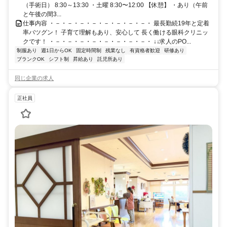
（手術日） 8:30～13:30 ・土曜 8:30〜12:00 【休憩】 ・あり（午前
と午後の間3...
仕事内容 ・－・－・－・－・－・－・－・－・ 最長勤続19年と定着
率バツグン！ 子育て理解もあり、安心して 長く働ける眼科クリニッ
クです！ ・－・－・－・－・－・－・－・－・ ↓↓求人のPO...
制服あり
週1日からOK
固定時間制
残業なし
有資格者歓迎
研修あり
ブランクOK
シフト制
昇給あり
託児所あり
同じ企業の求人
正社員