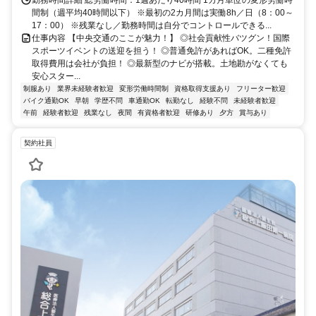
勤務時間詳細 総労働時間：1週あたり40時間 1カ月単位の変形労働時
間制（週平均40時間以下） ※最初の2カ月間は実働8h／日（8：00～
17：00） ※残業なし／勤務時間は自分でコントロールできる...
仕事内容 【中央交通のここが魅力！】 ◎社会貢献性バツグン！国際
スポーツイベントの送迎を担う！ ◎普通免許があればOK。二種免許
取得費用は会社が負担！ ◎最新型のナビが搭載。土地勘がなくても
安心スター...
制服あり
業界未経験者歓迎
変形労働時間制
資格取得支援あり
フリーター歓迎
バイク通勤OK
早朝
学歴不問
車通勤OK
転勤なし
経験不問
未経験者歓迎
午前
経験者歓迎
残業なし
夜間
有資格者歓迎
研修あり
夕方
賞与あり
契約社員