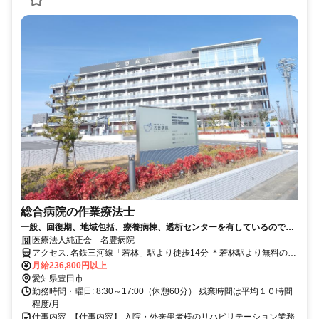
総合病院の作業療法士
一般、回復期、地域包括、療養病棟、透析センターを有しているので幅
広い経験を積むことができます！
医療法人純正会 名豊病院
アクセス: 名鉄三河線「若林」駅より徒歩14分 ＊若林駅より無料の送
迎サービスあり 車通勤可 敷地内駐車場有り（駐車料金3000円/月）
月給236,800円以上
交通費50000円/月まで支給しています（2キロ以上に限る）
愛知県豊田市
勤務時間・曜日: 8:30～17:00（休憩60分） 残業時間は平均１０時間
程度/月
仕事内容: 【仕事内容】 入院・外来患者様のリハビリテーション業務