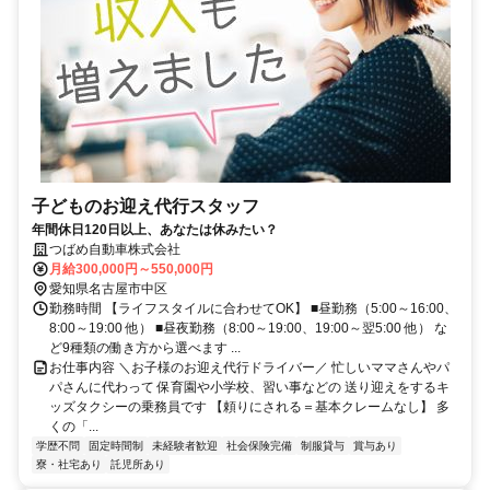
子どものお迎え代行スタッフ
年間休日120日以上、あなたは休みたい？
つばめ自動車株式会社
月給300,000円～550,000円
愛知県名古屋市中区
勤務時間 【ライフスタイルに合わせてOK】 ■昼勤務（5:00～16:00、
8:00～19:00 他） ■昼夜勤務（8:00～19:00、19:00～翌5:00 他） な
ど9種類の働き方から選べます ...
お仕事内容 ＼お子様のお迎え代行ドライバー／ 忙しいママさんやパ
パさんに代わって 保育園や小学校、習い事などの 送り迎えをするキ
ッズタクシーの乗務員です 【頼りにされる＝基本クレームなし】 多
くの「...
学歴不問
固定時間制
未経験者歓迎
社会保険完備
制服貸与
賞与あり
寮・社宅あり
託児所あり