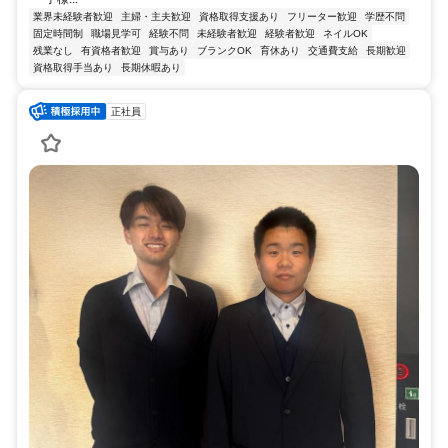
業界未経験者歓迎
主婦・主夫歓迎
資格取得支援あり
フリーター歓迎
学歴不問
固定時間制
職場見学可
経験不問
未経験者歓迎
経験者歓迎
ネイルOK
残業なし
有資格者歓迎
賞与あり
ブランクOK
育休あり
交通費支給
長期歓迎
資格取得手当あり
長期休暇あり
正社員