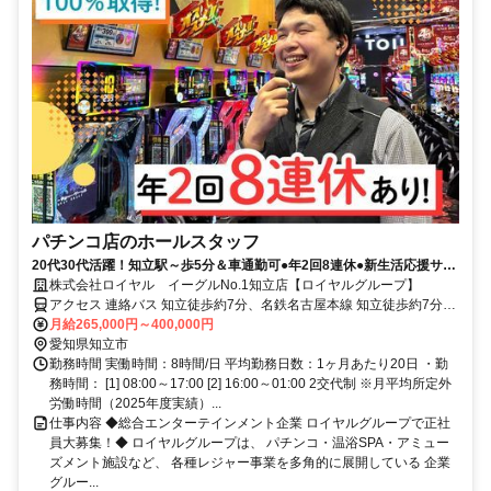
パチンコ店のホールスタッフ
20代30代活躍！知立駅～歩5分＆車通勤可●年2回8連休●新生活応援サポ
ート付●髪色・ネイル自由
株式会社ロイヤル イーグルNo.1知立店【ロイヤルグループ】
アクセス 連絡バス 知立徒歩約7分、名鉄名古屋本線 知立徒歩約7分、
名鉄三河線 知立徒歩約7分
月給265,000円～400,000円
愛知県知立市
勤務時間 実働時間：8時間/日 平均勤務日数：1ヶ月あたり20日 ・勤
務時間： [1] 08:00～17:00 [2] 16:00～01:00 2交代制 ※月平均所定外
労働時間（2025年度実績）...
仕事内容 ◆総合エンターテインメント企業 ロイヤルグループで正社
員大募集！◆ ロイヤルグループは、 パチンコ・温浴SPA・アミュー
ズメント施設など、 各種レジャー事業を多角的に展開している 企業
グルー...