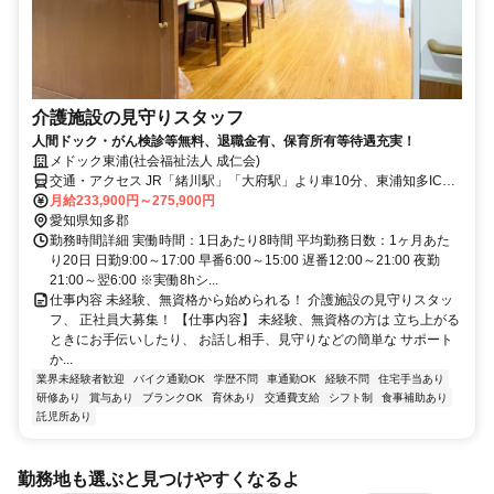
介護施設の見守りスタッフ
人間ドック・がん検診等無料、退職金有、保育所有等待遇充実！
メドック東浦(社会福祉法人 成仁会)
交通・アクセス JR「緒川駅」「大府駅」より車10分、東浦知多ICよ
り東 ＊車通勤OK
月給233,900円～275,900円
愛知県知多郡
勤務時間詳細 実働時間：1日あたり8時間 平均勤務日数：1ヶ月あた
り20日 日勤9:00～17:00 早番6:00～15:00 遅番12:00～21:00 夜勤
21:00～翌6:00 ※実働8hシ...
仕事内容 未経験、無資格から始められる！ 介護施設の見守りスタッ
フ、 正社員大募集！ 【仕事内容】 未経験、無資格の方は 立ち上がる
ときにお手伝いしたり、 お話し相手、見守りなどの簡単な サポート
か...
業界未経験者歓迎
バイク通勤OK
学歴不問
車通勤OK
経験不問
住宅手当あり
研修あり
賞与あり
ブランクOK
育休あり
交通費支給
シフト制
食事補助あり
託児所あり
勤務地も選ぶと見つけやすくなるよ