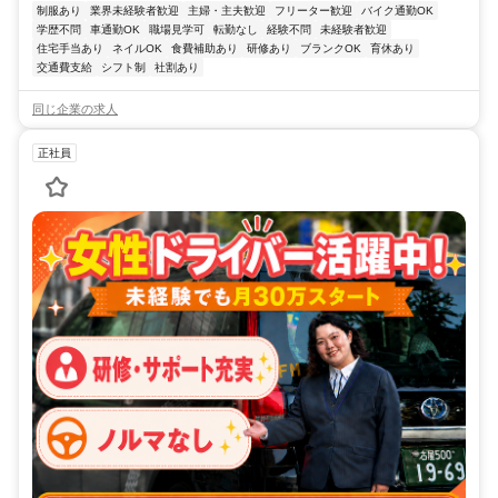
制服あり
業界未経験者歓迎
主婦・主夫歓迎
フリーター歓迎
バイク通勤OK
学歴不問
車通勤OK
職場見学可
転勤なし
経験不問
未経験者歓迎
住宅手当あり
ネイルOK
食費補助あり
研修あり
ブランクOK
育休あり
交通費支給
シフト制
社割あり
同じ企業の求人
正社員