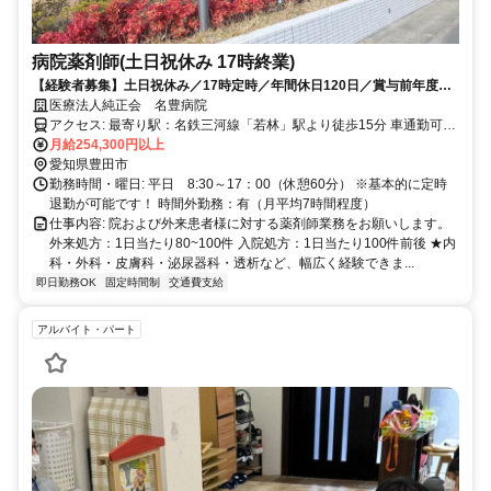
病院薬剤師(土日祝休み 17時終業)
【経験者募集】土日祝休み／17時定時／年間休日120日／賞与前年度実
績4.3ヵ月／福利厚生充実
医療法人純正会 名豊病院
アクセス: 最寄り駅：名鉄三河線「若林」駅より徒歩15分 車通勤可
（敷地内駐車場有）：駐車場代3,000円/月
月給254,300円以上
愛知県豊田市
勤務時間・曜日: 平日 8:30～17：00（休憩60分） ※基本的に定時
退勤が可能です！ 時間外勤務：有（月平均7時間程度）
仕事内容: 院および外来患者様に対する薬剤師業務をお願いします。
外来処方：1日当たり80~100件 入院処方：1日当たり100件前後 ★内
科・外科・皮膚科・泌尿器科・透析など、幅広く経験できま...
即日勤務OK
固定時間制
交通費支給
アルバイト・パート