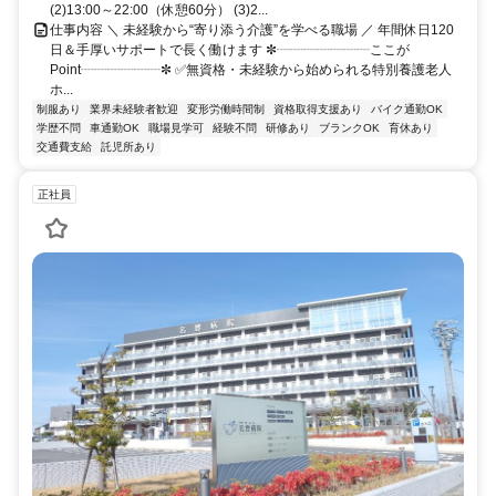
(2)13:00～22:00（休憩60分） (3)2...
仕事内容 ＼ 未経験から“寄り添う介護”を学べる職場 ／ 年間休日120
日＆手厚いサポートで長く働けます ✼┈┈┈┈┈┈┈ここが
Point┈┈┈┈┈┈✼ ✅無資格・未経験から始められる特別養護老人
ホ...
制服あり
業界未経験者歓迎
変形労働時間制
資格取得支援あり
バイク通勤OK
学歴不問
車通勤OK
職場見学可
経験不問
研修あり
ブランクOK
育休あり
交通費支給
託児所あり
正社員