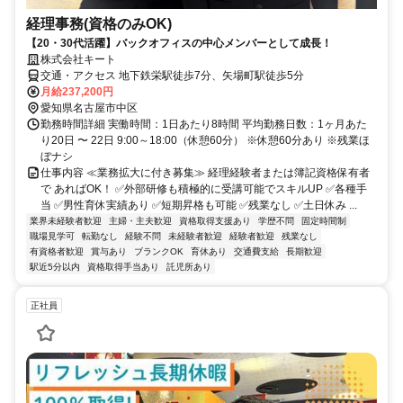
経理事務(資格のみOK)
【20・30代活躍】バックオフィスの中心メンバーとして成長！
株式会社キート
交通・アクセス 地下鉄栄駅徒歩7分、矢場町駅徒歩5分
月給237,200円
愛知県名古屋市中区
勤務時間詳細 実働時間：1日あたり8時間 平均勤務日数：1ヶ月あた
り20日 〜 22日 9:00～18:00（休憩60分） ※休憩60分あり ※残業ほ
ぼナシ
仕事内容 ≪業務拡大に付き募集≫ 経理経験者または簿記資格保有者
で あればOK！ ✅外部研修も積極的に受講可能でスキルUP ✅各種手
当 ✅男性育休実績あり ✅短期昇格も可能 ✅残業なし ✅土日休み ...
業界未経験者歓迎
主婦・主夫歓迎
資格取得支援あり
学歴不問
固定時間制
職場見学可
転勤なし
経験不問
未経験者歓迎
経験者歓迎
残業なし
有資格者歓迎
賞与あり
ブランクOK
育休あり
交通費支給
長期歓迎
駅近5分以内
資格取得手当あり
託児所あり
正社員