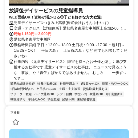
放課後デイサービスの児童指導員
WEB面接OK！資格が活かせる◎子ども好きな方大歓迎♪
児童デイサービスつきみ上高畑(株式会社おうんぷれいす)
交通・アクセス 【詳細住所】愛知県名古屋市中川区上高畑2-66（八
田駅から徒歩3分※車通勤OK）
時給1,150円～2,000円
愛知県名古屋市中川区
勤務時間詳細 平日：12:00～18:00 土日祝：9:00～17:30 ＊週1日～、
1日2h～OK！ 「平日のみ」「土日祝のみ」など 何でも相談してくだ
さいね♪
仕事内容 《児童デイサービス》 障害を持ったお子様と楽しく遊び支
援するお仕事です 児童デイサービスの仕事は、 ニュースで見るよう
な「事故」や「責任」ばかりではありません。 むしろ―― 一歩ずつ
でき...
業界未経験者歓迎
扶養内勤務OK
社員登用あり
週1日からOK
副業・WワークOK
1日4時間以内OK
土日祝のみOK
主婦・主夫歓迎
資格取得支援あり
フリーター歓迎
バイク通勤OK
シフト自由
学歴不問
車通勤OK
即日勤務OK
職場見学可
平日のみOK
学生歓迎
経験不問
未経験者歓迎
正社員