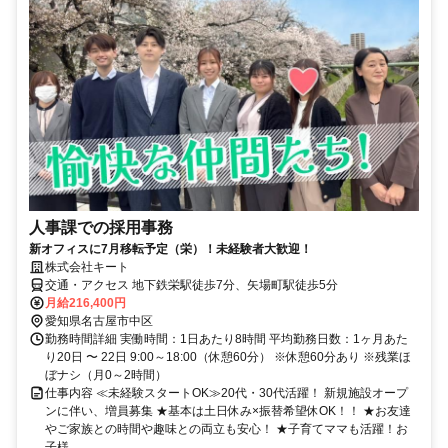
人事課での採用事務
新オフィスに7月移転予定（栄）！未経験者大歓迎！
株式会社キート
交通・アクセス 地下鉄栄駅徒歩7分、矢場町駅徒歩5分
月給216,400円
愛知県名古屋市中区
勤務時間詳細 実働時間：1日あたり8時間 平均勤務日数：1ヶ月あた
り20日 〜 22日 9:00～18:00（休憩60分） ※休憩60分あり ※残業ほ
ぼナシ（月0～2時間）
仕事内容 ≪未経験スタートOK≫20代・30代活躍！ 新規施設オープ
ンに伴い、増員募集 ★基本は土日休み×振替希望休OK！！ ★お友達
やご家族との時間や趣味との両立も安心！ ★子育てママも活躍！お
子様...