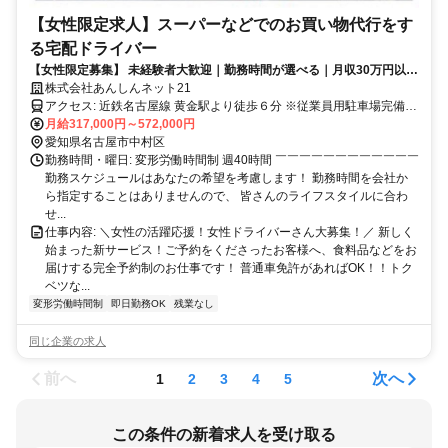
【女性限定求人】スーパーなどでのお買い物代行をす
る宅配ドライバー
【女性限定募集】 未経験者大歓迎｜勤務時間が選べる｜月収30万円以上
可能｜介護資格など資格取得支援あり｜土日休みOK｜40代未経験スタ
株式会社あんしんネット21
ート活躍中｜女性ドライバー多数｜
アクセス: 近鉄名古屋線 黄金駅より徒歩６分 ※従業員用駐車場完備
※マイカー通勤もOK！
月給317,000円～572,000円
愛知県名古屋市中村区
勤務時間・曜日: 変形労働時間制 週40時間 ￣￣￣￣￣￣￣￣￣￣￣￣
勤務スケジュールはあなたの希望を考慮します！ 勤務時間を会社か
ら指定することはありませんので、 皆さんのライフスタイルに合わ
せ...
仕事内容: ＼女性の活躍応援！女性ドライバーさん大募集！／ 新しく
始まった新サービス！ご予約をくださったお客様へ、食料品などをお
届けする完全予約制のお仕事です！ 普通車免許があればOK！！トク
ベツな...
変形労働時間制
即日勤務OK
残業なし
同じ企業の求人
前へ
次へ
1
2
3
4
5
この条件の新着求人を受け取る