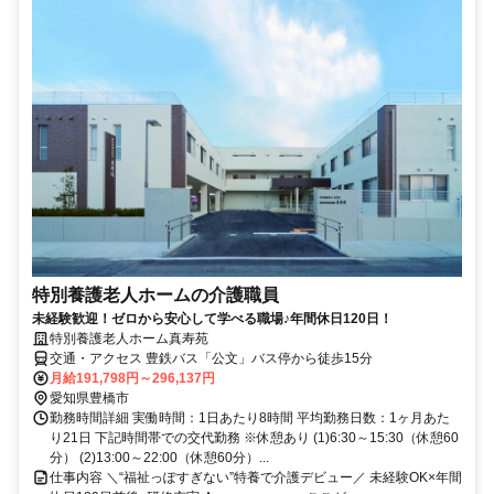
特別養護老人ホームの介護職員
未経験歓迎！ゼロから安心して学べる職場♪年間休日120日！
特別養護老人ホーム真寿苑
交通・アクセス 豊鉄バス「公文」バス停から徒歩15分
月給191,798円～296,137円
愛知県豊橋市
勤務時間詳細 実働時間：1日あたり8時間 平均勤務日数：1ヶ月あた
り21日 下記時間帯での交代勤務 ※休憩あり (1)6:30～15:30（休憩60
分） (2)13:00～22:00（休憩60分）...
仕事内容 ＼“福祉っぽすぎない”特養で介護デビュー／ 未経験OK×年間