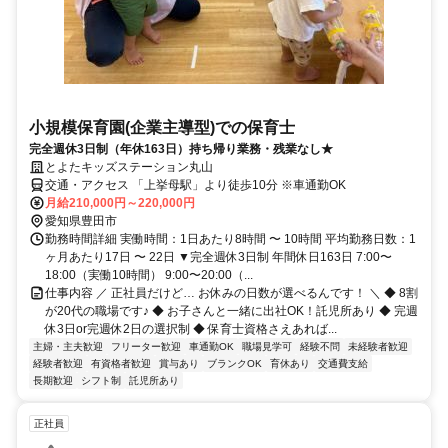
小規模保育園(企業主導型)での保育士
完全週休3日制（年休163日）持ち帰り業務・残業なし★
とよたキッズステーション丸山
交通・アクセス 「上挙母駅」より徒歩10分 ※車通勤OK
月給210,000円～220,000円
愛知県豊田市
勤務時間詳細 実働時間：1日あたり8時間 〜 10時間 平均勤務日数：1
ヶ月あたり17日 〜 22日 ▼完全週休3日制 年間休日163日 7:00〜
18:00（実働10時間） 9:00〜20:00（...
仕事内容 ／ 正社員だけど… お休みの日数が選べるんです！ ＼ ◆ 8割
が20代の職場です♪ ◆ お子さんと一緒に出社OK！託児所あり ◆ 完週
休3日or完週休2日の選択制 ◆ 保育士資格さえあれば...
主婦・主夫歓迎
フリーター歓迎
車通勤OK
職場見学可
経験不問
未経験者歓迎
経験者歓迎
有資格者歓迎
賞与あり
ブランクOK
育休あり
交通費支給
長期歓迎
シフト制
託児所あり
正社員