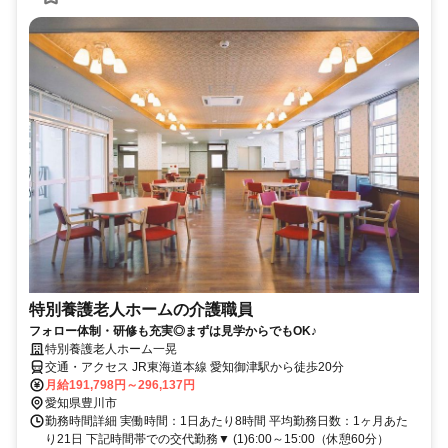
特別養護老人ホームの介護職員
フォロー体制・研修も充実◎まずは見学からでもOK♪
特別養護老人ホーム一晃
交通・アクセス JR東海道本線 愛知御津駅から徒歩20分
月給191,798円～296,137円
愛知県豊川市
勤務時間詳細 実働時間：1日あたり8時間 平均勤務日数：1ヶ月あた
り21日 下記時間帯での交代勤務▼ (1)6:00～15:00（休憩60分）