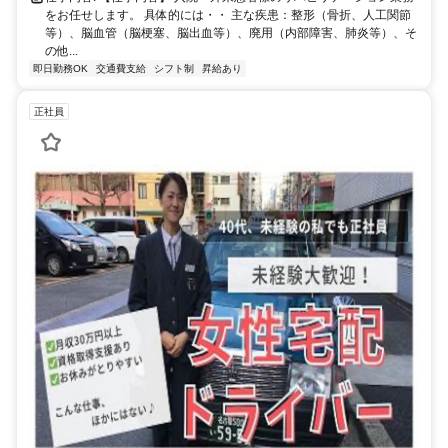
をお任せします。 具体的には・・ 主な疾患：整形（骨折、人工関節
等）、脳血管（脳梗塞、脳出血等）、廃用（内部障害、肺炎等）、そ
の他...
即日勤務OK
交通費支給
シフト制
昇給あり
正社員