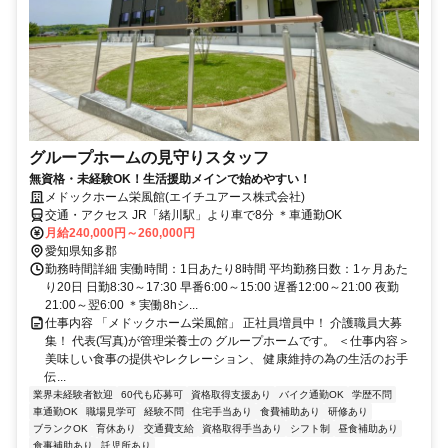
グループホームの見守りスタッフ
無資格・未経験OK！生活援助メインで始めやすい！
メドックホーム栄風館(エイチユアース株式会社)
交通・アクセス JR「緒川駅」より車で8分 ＊車通勤OK
月給240,000円～260,000円
愛知県知多郡
勤務時間詳細 実働時間：1日あたり8時間 平均勤務日数：1ヶ月あた
り20日 日勤8:30～17:30 早番6:00～15:00 遅番12:00～21:00 夜勤
21:00～翌6:00 ＊実働8hシ...
仕事内容 「メドックホーム栄風館」 正社員増員中！ 介護職員大募
集！ 代表(写真)が管理栄養士の グループホームです。 ＜仕事内容＞
美味しい食事の提供やレクレーション、 健康維持の為の生活のお手
伝...
業界未経験者歓迎
60代も応募可
資格取得支援あり
バイク通勤OK
学歴不問
車通勤OK
職場見学可
経験不問
住宅手当あり
食費補助あり
研修あり
ブランクOK
育休あり
交通費支給
資格取得手当あり
シフト制
昼食補助あり
食事補助あり
託児所あり