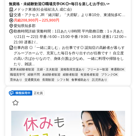
無資格・未経験歓迎◎職場見学OK◎<毎日を楽しむお手伝い>
メドック東浦(社会福祉法人 成仁会)
交通・アクセス JR「緒川駅」「大府駅」より車10分、東浦知多ICよ
り東 ＊車通勤OK
月給208,900円～225,900円
愛知県知多郡
勤務時間詳細 実働時間：1日あたり8時間 平均勤務日数：1ヶ月あた
り21日 〜 22日 早番 / 6:00～15:00 中番 / 9:00～18:00 遅番1 / 12:00～
21:00 遅番2 /...
仕事内容 ◎「一緒に楽しむ」お仕事です◎ 認知症の高齢者が暮らす
グループホームで、充実した毎日を作り出すのが任務です！ 自立度
の高い方ばかりなので、身体介護は少なめ。 一緒に料理や掃除をし
たり、雑談...
業界未経験者歓迎
主婦・主夫歓迎
資格取得支援あり
フリーター歓迎
車通勤OK
職場見学可
経験不問
未経験者歓迎
経験者歓迎
有資格者歓迎
ブランクOK
育休あり
交通費支給
長期歓迎
シフト制
食事補助あり
託児所あり
正社員