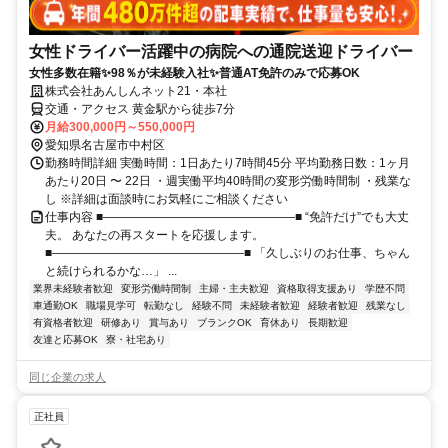
女性ドライバー活躍中の病院への通院送迎ドライバー
女性多数在籍✨98％が未経験入社✨普通AT免許のみで応募OK
株式会社あんしんネット21・本社
交通・アクセス 黄金駅から徒歩7分
月給300,000円～550,000円
愛知県名古屋市中村区
勤務時間詳細 実働時間：1日あたり7時間45分 平均勤務日数：1ヶ月
あたり20日 〜 22日 ・週実働平均40時間の変形労働時間制 ・残業な
し ※詳細は面談時にお気軽にご相談ください
仕事内容 ■――――――――――――――――■ “免許だけ”でも大丈
夫。 あなたの再スタートを応援します。
■――――――――――――――――■ 「久しぶりのお仕事、ちゃん
と続けられるかな…」 ...
業界未経験者歓迎
変形労働時間制
主婦・主夫歓迎
資格取得支援あり
学歴不問
車通勤OK
職場見学可
転勤なし
経験不問
未経験者歓迎
経験者歓迎
残業なし
有資格者歓迎
研修あり
賞与あり
ブランクOK
育休あり
長期歓迎
友達と応募OK
寮・社宅あり
同じ企業の求人
正社員