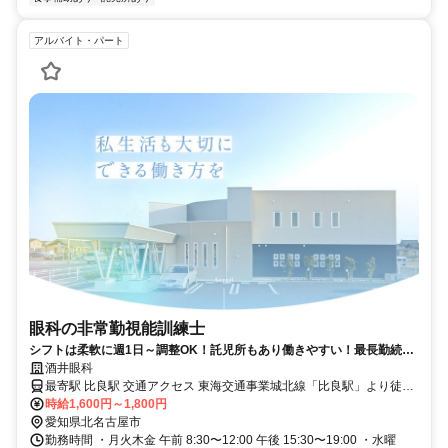
アルバイト・パート
眼科の非常勤視能訓練士
シフトは柔軟に週1日～調整OK！託児所もあり働きやすい！最長勤続19
年と定着率抜群！
酒井眼科
最寄駅 比良駅 交通アクセス 東海交通事業城北線「比良駅」より徒歩
16分
時給1,600円～1,800円
愛知県北名古屋市
勤務時間 ・月火木金 午前 8:30〜12:00 午後 15:30〜19:00 ・水曜