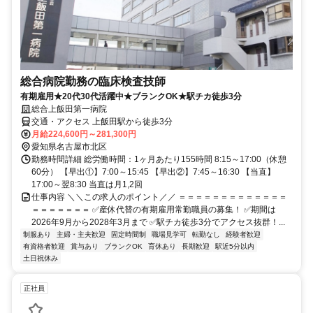
総合病院勤務の臨床検査技師
有期雇用★20代30代活躍中★ブランクOK★駅チカ徒歩3分
総合上飯田第一病院
交通・アクセス 上飯田駅から徒歩3分
月給224,600円～281,300円
愛知県名古屋市北区
勤務時間詳細 総労働時間：1ヶ月あたり155時間 8:15～17:00（休憩
60分） 【早出①】7:00～15:45 【早出②】7:45～16:30 【当直】
17:00～翌8:30 当直は月1,2回
仕事内容 ＼＼この求人のポイント／／ ＝＝＝＝＝＝＝＝＝＝＝＝＝
＝＝＝＝＝＝＝ ✅産休代替の有期雇用常勤職員の募集！ ✅期間は
2026年9月から2028年3月まで ✅駅チカ徒歩3分でアクセス抜群！...
制服あり
主婦・主夫歓迎
固定時間制
職場見学可
転勤なし
経験者歓迎
有資格者歓迎
賞与あり
ブランクOK
育休あり
長期歓迎
駅近5分以内
土日祝休み
正社員