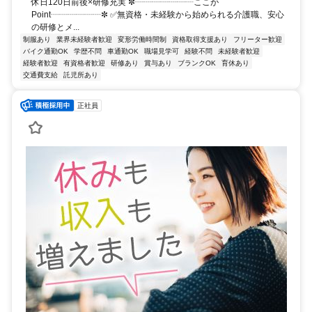
休日120日前後×研修充実 ✼┈┈┈┈┈┈┈ここが
Point┈┈┈┈┈┈✼ ✅無資格・未経験から始められる介護職、安心
の研修とメ...
制服あり
業界未経験者歓迎
変形労働時間制
資格取得支援あり
フリーター歓迎
バイク通勤OK
学歴不問
車通勤OK
職場見学可
経験不問
未経験者歓迎
経験者歓迎
有資格者歓迎
研修あり
賞与あり
ブランクOK
育休あり
交通費支給
託児所あり
正社員