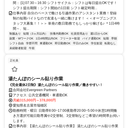
間： [1] 07:30～16:30 シフトサイクル：シフトは毎日提出OKです！
シフト提出期限：シフト開始の1日前 シフト確定時期...
仕事内容 自分のペースで働ける引越作業のアシスタント業務！登録
制の短期バイトなので友達も一緒に働けます！ ＜＜オープニングス
タッフ大募集！！＞＞ 単発の数日勤務でもしっかり稼げる♪ ＊1日4時
間～、短...
制服あり
短期（3ヵ月以内）
扶養内勤務OK
社員登用あり
週1日からOK
副業・WワークOK
1日4時間以内OK
フリーター歓迎
バイク通勤OK
短期
早朝
シフト自由
学歴不問
車通勤OK
即日勤務OK
平日のみOK
学生歓迎
転勤なし
未経験者歓迎
午前
正社員
湯たんぽのシール貼り作業
《完全週休2日制》湯たんぽのシール貼り作業／働きやすい！
合同会社Evergreen Partners
アクセス: 公共交通機関・車通勤OK
月給315,000円～378,000円
愛知県名古屋市瑞穂区
勤務時間・曜日: 日勤帯8:00~17:00夜勤帯20:00~5:00※休憩1時間働
き方選択可能日勤専属や2交替制、3交替制などご希望の時間帯お伺い
します。
仕事内容: 【湯たんぽのシール貼り作業】 湯たんぽのシール貼り作業