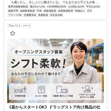
ち着いたし、久しぶりに働きたいな。 でもまだまだ子どもが体...
業界未経験者歓迎
週1日からOK
1日4時間以内OK
土日祝のみOK
平日のみOK
経験不問
未経験者歓迎
午前
経験者歓迎
有資格者歓迎
研修あり
夕方
ブランクOK
交通費支給
長期歓迎
完全歩合制
アルバイト・パート
《昼からスタートOK》ドラッグストア向け商品の仕