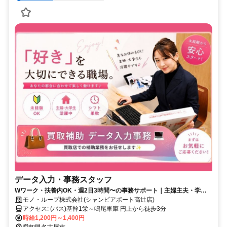
データ入力・事務スタッフ
Wワーク・扶養内OK・週2日3時間〜の事務サポート｜主婦主夫・学
生・長期希望歓迎◎
モノ・ループ株式会社(シャンピアポート高辻店)
アクセス: (バス)基幹1栄～鳴尾車庫 円上から徒歩3分
時給1,200円～1,400円