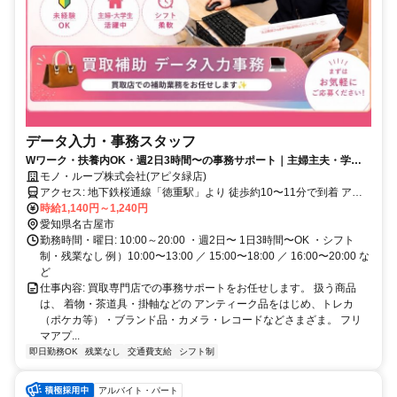
データ入力・事務スタッフ
Wワーク・扶養内OK・週2日3時間〜の事務サポート｜主婦主夫・学
生・長期希望歓迎◎
モノ・ループ株式会社(アピタ緑店)
アクセス: 地下鉄桜通線「徳重駅」より 徒歩約10〜11分で到着 アピ
タ緑店 2階
時給1,140円～1,240円
愛知県名古屋市
勤務時間・曜日: 10:00～20:00 ・週2日〜 1日3時間〜OK ・シフト
制・残業なし 例）10:00〜13:00 ／ 15:00〜18:00 ／ 16:00〜20:00 な
ど
仕事内容: 買取専門店での事務サポートをお任せします。 扱う商品
は、 着物・茶道具・掛軸などの アンティーク品をはじめ、トレカ
（ポケカ等）・ブランド品・カメラ・レコードなどさまざま。 フリ
マアプ...
即日勤務OK
残業なし
交通費支給
シフト制
アルバイト・パート