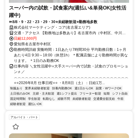
スーパー内の試飲・試食案内(週払い&単発OK|女性活
躍中)
⏩8/8・9・22・23・29・30⭐未経験歓迎⭐勤務地多数
株式会社マーケティング・コア(名古屋エリア)
交通・アクセス 【勤務地は多数あり】名古屋市内（中村区、中川
区、西区、守山区、南区、東区、千種区、緑区、熱田区、港区、北
日給12,000円
区、昭和区）、長久手市、春日井市、とこなめ市、半田市、東海市、
愛知県名古屋市中村区
大府市、刈谷市など
勤務時間詳細 実働時間：1日あたり7時間30分 平均勤務日数：1ヶ月
あたり4日 9:30～18:00（休憩1h） ＊配属店舗により勤務時間が異な
ります。 ＊1日のみ勤務OK
仕事内容 ＼女性活躍中⭐大手スーパー内で試飲・試食のプロモーショ
ン♬／
︵︵︵︵︵︵︵︵︵︵︵︵︵︵︵︵︵︵︵︵︵︵︵︵︵︵︵︵︵︵︵
⭐⭐2026年8月 仕事日程⭐⭐ ・8月8日（土）：日給1万...
制服あり
業界未経験者歓迎
扶養内勤務OK
週1日からOK
副業・WワークOK
土日祝のみOK
主婦・主夫歓迎
週1シフト提出
フリーター歓迎
短期
シフト自由
固定時間制
学生歓迎
転勤なし
経験不問
未経験者歓迎
交通費全額支給
午前
経験者歓迎
週払いOK
アルバイト・パート