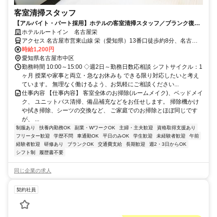
客室清掃スタッフ
【アルバイト・パート採用】ホテルの客室清掃スタッフ／ブランク復
帰・未経験歓迎！主婦(夫)さん活躍中
ホテルルートイン 名古屋栄
アクセス 名古屋市営東山線 栄（愛知県）13番口徒歩約8分、名古屋
市営名城線 栄（愛知県）13番口徒歩約8分
時給1,200円
愛知県名古屋市中区
勤務時間 10:00～15:00 ◇週2日～勤務日数応相談 シフトサイクル：1
ヶ月 授業や家事と両立・急なお休みも できる限り対応したいと考え
ています。 無理なく働けるよう、お気軽にご相談ください...
仕事内容 【仕事内容】 客室全体のお掃除(ルームメイク)、ベッドメイ
ク、 ユニットバス清掃、備品補充などをお任せします。 掃除機かけ
や拭き掃除、シーツの交換など、 ご家庭でのお掃除とほぼ同じです
が、 ...
制服あり
扶養内勤務OK
副業・WワークOK
主婦・主夫歓迎
資格取得支援あり
フリーター歓迎
学歴不問
車通勤OK
平日のみOK
学生歓迎
未経験者歓迎
午前
経験者歓迎
研修あり
ブランクOK
交通費支給
長期歓迎
週2・3日からOK
シフト制
履歴書不要
同じ企業の求人
契約社員