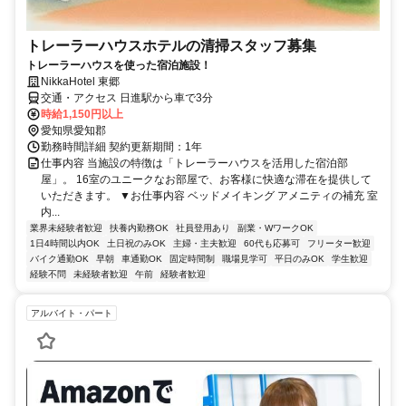
トレーラーハウスホテルの清掃スタッフ募集
トレーラーハウスを使った宿泊施設！
NikkaHotel 東郷
交通・アクセス 日進駅から車で3分
時給1,150円以上
愛知県愛知郡
勤務時間詳細 契約更新期間：1年
仕事内容 当施設の特徴は「トレーラーハウスを活用した宿泊部
屋」。 16室のユニークなお部屋で、お客様に快適な滞在を提供して
いただきます。 ▼お仕事内容 ベッドメイキング アメニティの補充 室
内...
業界未経験者歓迎
扶養内勤務OK
社員登用あり
副業・WワークOK
1日4時間以内OK
土日祝のみOK
主婦・主夫歓迎
60代も応募可
フリーター歓迎
バイク通勤OK
早朝
車通勤OK
固定時間制
職場見学可
平日のみOK
学生歓迎
経験不問
未経験者歓迎
午前
経験者歓迎
アルバイト・パート