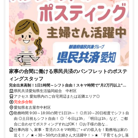
家事の合間に働ける県民共済のパンフレットのポステ
ィングスタッフ
完全出来高制！1日1時間～シフト自由！スキマ時間で”月2万円以上”の
収入★お子さんの習い事代などに◎
県民共済愛知県生活協同組合 中村区
アクセス 愛知県内のご自宅周辺または近隣エリア◎
完全歩合制
愛知県名古屋市中村区
勤務時間 9:00～18:00の間で1日1h～！ ◎月10～20日程度でシフト自
由 ◎土日祝もシフト自由！ ◎「今日は3h」「明日は1h」など、ご都
合に合わせてポスティングすればOK！ ◎お子様の急な...
仕事内容 ＼ 家事・育児のスキマ時間に”＋α”の収入を！勤務地は家の
近く！ ／ ★＜30～50代の主婦さん大活躍中！＞★ 「子育ても少し落