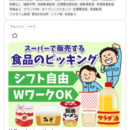
転勤なし
経験不問
未経験者歓迎
交通費全額支給
経験者歓迎
有資格者歓迎
研修あり
ブランクOK
オープニングスタッフ
交通費支給
長期歓迎
フルタイム歓迎
駅近5分以内
シフト制
社割あり
アルバイト・パート