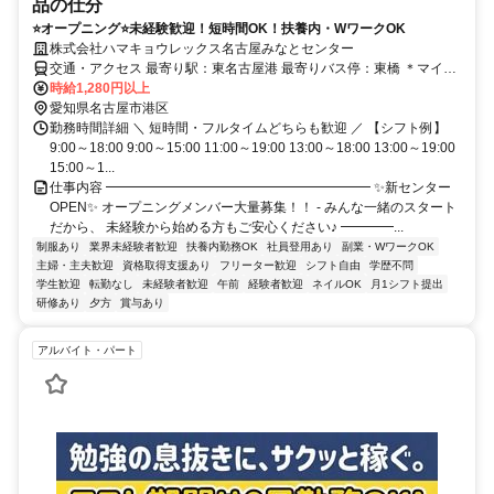
品の仕分
⭐オープニング⭐未経験歓迎！短時間OK！扶養内・WワークOK
株式会社ハマキョウレックス名古屋みなとセンター
交通・アクセス 最寄り駅：東名古屋港 最寄りバス停：東橋 ＊マイカ
ー・バイク・自転車通勤OK
時給1,280円以上
愛知県名古屋市港区
勤務時間詳細 ＼ 短時間・フルタイムどちらも歓迎 ／ 【シフト例】
9:00～18:00 9:00～15:00 11:00～19:00 13:00～18:00 13:00～19:00
15:00～1...
仕事内容 ━━━━━━━━━━━━━━━━━━━━ ✨新センター
OPEN✨ オープニングメンバー大量募集！！ - みんな一緒のスタート
だから、 未経験から始める方もご安心ください♪ ━━━━...
制服あり
業界未経験者歓迎
扶養内勤務OK
社員登用あり
副業・WワークOK
主婦・主夫歓迎
資格取得支援あり
フリーター歓迎
シフト自由
学歴不問
学生歓迎
転勤なし
未経験者歓迎
午前
経験者歓迎
ネイルOK
月1シフト提出
研修あり
夕方
賞与あり
アルバイト・パート