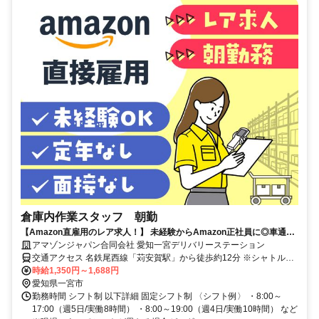
倉庫内作業スタッフ 朝勤
【Amazon直雇用のレア求人！】 未経験からAmazon正社員に◎車通勤
OK！ 髪色自由◎福利厚生充実！月10日休み★長期で安定雇用可能！時
アマゾンジャパン合同会社 愛知一宮デリバリーステーション
給UP！
交通アクセス 名鉄尾西線「苅安賀駅」から徒歩約12分 ※シャトルバ
ス運行なし ※自転車通勤可 ※車通勤可 (2024年8月までは夜勤帯就業
時給1,350円～1,688円
者のみ）、バイク通勤不可
愛知県一宮市
勤務時間 シフト制 以下詳細 固定シフト制 〈シフト例〉 ・8:00～
17:00（週5日/実働8時間） ・8:00～19:00（週4日/実働10時間） など