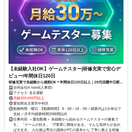
【未経験入社OK】ゲームテスター|研修充実で安心デ
ビュー/年間休日120日
研修充実で未経験から挑戦OK＊年間休日120日以上｜20代活躍中◎家賃
補助最大50％など安心の福利厚生あり
合同会社in hand(人事部)
アクセス: 名古屋駅
月給300,000円以上
愛知県名古屋市中村区
勤務時間・曜日: 【勤務時間】 9：00～18：00 ✅残業代は1分単位で
支給 ✅月平均残業時間20時間以内
仕事内容: ＜愛知勤務＞ 未経験から始めるゲームテスターの募集で
す。 「ゲームが好き」「IT業界に興味がある」 そんな気持ちがあれ
ば大丈夫。 入社後は専任の講師がPCの基本から 丁寧に教える研修