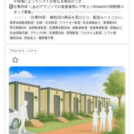
※現場によってシフトが異なる場合がござ...
仕事内容 ＼あのアマゾンでの直接雇用レア求人✧Amazonの朝勤務ス
タッフ募集／ ∴‥∵‥∴‥∵‥∴‥∴∴‥∴‥∵‥∴‥∵‥∴‥∴∵‥
∴‥∵‥ 〈仕事内容〉 梱包済の商品を受けとり、配送ルートごとに...
業界未経験者歓迎
主婦・主夫歓迎
フリーター歓迎
社会保険あり
車通勤OK
即日勤務OK
未経験者歓迎
交通費全額支給
経験者歓迎
有資格者歓迎
研修あり
社会保険完備
ブランクOK
交通費支給
長期歓迎
フルタイム歓迎
シフト制
服装自由
昇給あり
履歴書不要
アルバイト・パート