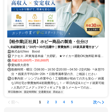
【軽作業|正社員】ホビー商品の製造・仕分け
＼未経験歓迎｜*20代〜30代活躍中｜寮費無料｜1R家具家電付き*／
株式会社Neo Boost
アクセス: JR東海道本線「大府駅」 ★マイカー通勤OK(無料駐車場あ
り) ★寮から無料送迎あり
月給320,000円～350,000円
愛知県大府市
勤務時間・曜日: ①08:00～16:50 ②20:00～04:50 -2交代制- ＊休憩70
分 ＊残業月平均10h~20h ＊日勤専属希望の方、ご相談ください
仕事内容: ✅ ​シンプル作業中心！工場勤務が初めての方も安心 ✅ 綺麗
な1R社宅が寮費無料&初期費用なし！ ✅ 即日内定&スピード就業可能
♪ 人気のアニメグッズやフィギュアを 扱うメーカーでのお...
即日勤務OK
固定時間制
交通費支給
昇給あり
前へ
次へ
1
2
3
4
5