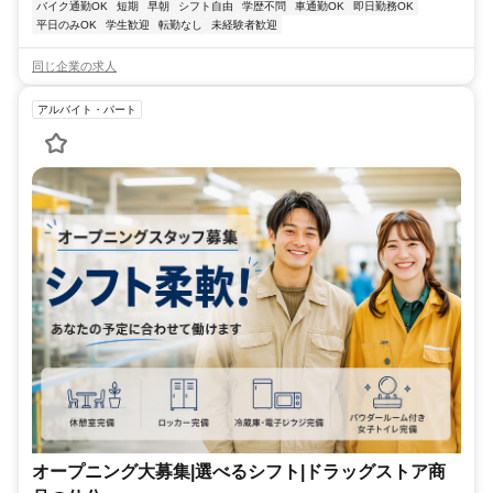
バイク通勤OK
短期
早朝
シフト自由
学歴不問
車通勤OK
即日勤務OK
平日のみOK
学生歓迎
転勤なし
未経験者歓迎
同じ企業の求人
アルバイト・パート
オープニング大募集|選べるシフト|ドラッグストア商