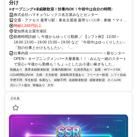
分け
⭐オープニング⭐未経験歓迎！扶養内OK！午前中は自分の時間♪
株式会社ハマキョウレックス名古屋みなとセンター
交通・アクセス 最寄り駅：東名古屋港 最寄りバス停：東橋 ＊マイカ
ー・バイク・自転車通勤OK
時給1,280円以上
愛知県名古屋市港区
勤務時間詳細 ＼ 午後からゆっくり勤務 ／ 【シフト例】 13:00～
18:00 13:00～19:00 15:00～19:00 など 「午前中はゆっくりしたい」
「別の仕事とかけもちしたい」 「...
仕事内容 ━━━━━━━━━━━━━━━━━━━━ ✨新センター
OPEN✨ オープニングメンバー大量募集！！ - みんな一緒のスタート
で安心♪ 午後から勤務も！ちょっとしたお小遣い稼ぎをした...
制服あり
業界未経験者歓迎
扶養内勤務OK
社員登用あり
副業・WワークOK
1日4時間以内OK
主婦・主夫歓迎
資格取得支援あり
フリーター歓迎
シフト自由
学歴不問
学生歓迎
転勤なし
経験不問
未経験者歓迎
経験者歓迎
ネイルOK
月1シフト提出
研修あり
夕方
正社員