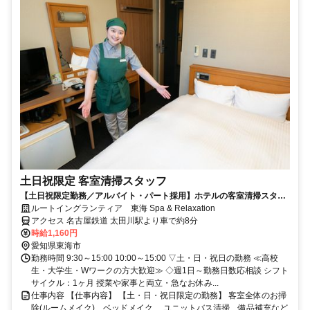
土日祝限定 客室清掃スタッフ
【土日祝限定勤務／アルバイト・パート採用】ホテルの客室清掃スタッ
フ／未経験歓迎！学生・主婦活躍中
ルートイングランティア 東海 Spa & Relaxation
アクセス 名古屋鉄道 太田川駅より車で約8分
時給1,160円
愛知県東海市
勤務時間 9:30～15:00 10:00～15:00 ▽土・日・祝日の勤務 ≪高校
生・大学生・Wワークの方大歓迎≫ ◇週1日～勤務日数応相談 シフト
サイクル：1ヶ月 授業や家事と両立・急なお休み...
仕事内容 【仕事内容】 【土・日・祝日限定の勤務】 客室全体のお掃
除(ルームメイク)、ベッドメイク、 ユニットバス清掃、備品補充など