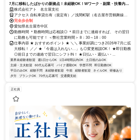
7月に移転したばかりの新拠点！未経験OK！Wワーク・副業・扶養内も
OK！自由シフト！＜公式アンバサダー：伊原六花さん＞◎日・週払い有
株式会社アト 名古屋支社
アクセス 自転車貸出有（規定有）／浅間町駅（名古屋市営鶴舞線）
徒歩11分、栄生駅（名鉄名古屋本線/名鉄空港線）徒歩13分、亀島駅
完全歩合制
（名古屋市営東山線）徒歩15分、名古屋駅（JR各線・新幹線・地下
愛知県名古屋市中区
鉄・近鉄・名鉄）徒歩18分(登録先)
勤務時間 ＊勤務時間は応相談◎ ＊前日までに連絡すれば、 その翌日
に勤務も可能です！ ＜弊社営業時間＞ 8：30～18：00
仕事内容 ★ おすすめポイント ★ ＼＼ 事業好調につき2026年7月に拡
大移転！ ／／ ★「今週は入れない…」も◎変更相談OK！ ★即日勤務
◎前日までの連絡で翌日にシフトIN！ ★日払い・週払い・...
業界未経験者歓迎
週1日からOK
1日4時間以内OK
土日祝のみOK
主婦・主夫歓迎
60代も応募可
バイク通勤OK
学歴不問
即日勤務OK
平日のみOK
経験不問
未経験者歓迎
午前
経験者歓迎
ネイルOK
研修あり
夕方
ブランクOK
70代も応募可
交通費支給
正社員