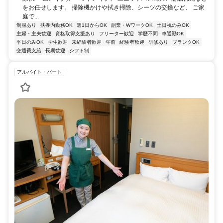
をお任せします。 掃除機かけや拭き掃除、シーツの交換など、 ご家
庭で...
制服あり
扶養内勤務OK
週1日からOK
副業・WワークOK
土日祝のみOK
主婦・主夫歓迎
資格取得支援あり
フリーター歓迎
学歴不問
車通勤OK
平日のみOK
学生歓迎
未経験者歓迎
午前
経験者歓迎
研修あり
ブランクOK
交通費支給
長期歓迎
シフト制
アルバイト・パート