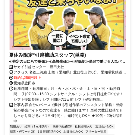
夏休み限定*引越補助スタッフ(単発)
≪特定の日にちで単発≫≪高校生ok≫≪登録制≫単発で働ける人気バイ
ト♪
サカイ引越センター 豊田支社
アクセス 名鉄三河線 土橋（愛知県）北口徒歩約6分、愛知環状鉄道
三河豊田徒歩約32分、愛知環状鉄道 新上挙母徒歩約31分
時給1,250円以上
愛知県豊田市
勤務時間 ・勤務曜日：月・火・水・木・金・土・日・祝 ・勤務時
間： [1] 07:30～16:30 シフトサイクル：シフトは毎日提出OKです！
シフト提出期限：シフト開始の1日前 シフト確定時期...
仕事内容 自分のペースで働ける引越作業のアシスタント業務！登録
制の単発バイトなので友達も一緒に働けます！ 単発の数日勤務でも
しっかり稼げる♪ ＊1日4時間～、短時間もOK＊ ★10代～20代活躍
中！...
制服あり
短期（3ヵ月以内）
扶養内勤務OK
社員登用あり
週1日からOK
副業・WワークOK
1日4時間以内OK
土日祝のみOK
フリーター歓迎