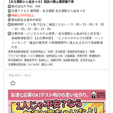
【名古屋駅から徒歩４分】面談の際は履歴書不要
株式会社A-Trus link
交通アクセス 最寄駅：名古屋駅 名古屋駅から徒歩４分
時給1,250円以上
愛知県名古屋市中村区
勤務時間 シフト制 下記をご確認ください！ 9：00～15：00／9：30
～15：00／10：00～15：00
仕事内容 ＼ビジネスホテル清掃／ 名古屋駅から徒歩4分と好立地！
未経験者歓迎◎ 【お仕事内容】 ・ビジネスホテルでの清掃・ベット
メイキング・備品の補充等 ※研修期間中に覚えれますので未経験者
の方...
業界未経験者歓迎
社員登用あり
主婦・主夫歓迎
資格取得支援あり
長期
フリーター歓迎
バイク通勤OK
給料前払いOK
大量募集
学歴不問
車通勤OK
即日勤務OK
職場見学可
転勤なし
経験不問
未経験者歓迎
住宅手当あり
交通費全額支給
ネイルOK
週払いOK
アルバイト・パート