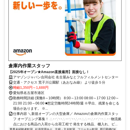
倉庫内作業スタッフ
【2025年オープン★Amazon直接雇用】面接なし！
アマゾンジャパン合同会社 名古屋みなとフルフィルメントセンター
交通・アクセス 荒子川公園駅（あおなみ線） より徒歩５分
時給1,350円～1,688円
愛知県名古屋市港区
勤務時間詳細 (実働8～10時間） 8:00～13:00 08:00～17:00 12:00～
21:00 21:00～06:00 ■想定労働時間24時間/週 ※早出、残業を命じる
場合があります。 ※...
仕事内容 ＼新規オープンの大型倉庫／ Amazonの倉庫内作業スタッ
フ オープニング募集！ ∴‥∵‥∴‥∵‥∴‥∴∴‥∴‥∵‥∴‥ 物流拠
点における商品の入荷から出荷工程で 発生する検品、棚入れ、ピ...
業界未経験者歓迎
社員登用あり
主婦・主夫歓迎
フリーター歓迎
即日勤務OK