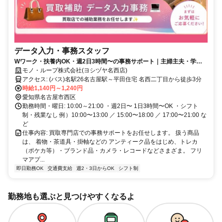
データ入力・事務スタッフ
Wワーク・扶養内OK・週2日3時間〜の事務サポート｜主婦主夫・学
生・長期希望歓迎◎
モノ・ループ株式会社(ヨシヅヤ名西店)
アクセス: (バス)名駅26名古屋駅～平田住宅 名西二丁目から徒歩3分
時給1,140円～1,240円
愛知県名古屋市西区
勤務時間・曜日: 10:00～21:00 ・週2日〜 1日3時間〜OK ・シフト
制・残業なし 例）10:00〜13:00 ／ 15:00〜18:00 ／ 17:00〜21:00 な
ど
仕事内容: 買取専門店での事務サポートをお任せします。 扱う商品
は、 着物・茶道具・掛軸などの アンティーク品をはじめ、トレカ
（ポケカ等）・ブランド品・カメラ・レコードなどさまざま。 フリ
マアプ...
即日勤務OK
交通費支給
週2・3日からOK
シフト制
勤務地も選ぶと見つけやすくなるよ