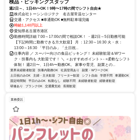
検品・ピッキングスタッフ
週2日～、1日4h〜OK！9時〜17時の間でシフト自由★
株式会社トーシンロジテク 名古屋常温センター
交通・アクセス ■車通勤OK ■無料駐車場完備
時給1,140円以上
愛知県名古屋市港区
勤務時間詳細 7:00～17:00の間で相談OK！ ・週2日～5日勤務可能
【下記時間に勤務できる方大歓迎】 月 ：12:30～16:30 火・水：
13:00～16:30 「平日のみ」「土日祝...
仕事内容 ／ スーパー向けの食品ピッキング！ 未経験歓迎＆Wワー
ク・扶養内も 大歓迎です！ ＼ ＜おすすめポイント＞- ⭐柔軟なシフト
体制！ 週2日〜、1日4h〜勤務OK。 家事や育児、副業との...
業界未経験者歓迎
扶養内勤務OK
社員登用あり
副業・WワークOK
土日祝のみOK
主婦・主夫歓迎
フリーター歓迎
シフト自由
学歴不問
車通勤OK
固定時間制
平日のみOK
転勤なし
経験不問
未経験者歓迎
経験者歓迎
研修あり
ブランクOK
交通費支給
長期歓迎
業務委託