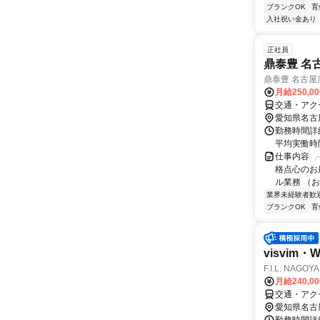
ブランクOK
育
入社祝い金あり
正社員
鼎泰豊 名
鼎泰豊 名古屋
月給250,0
交通・アク
愛知県名古
勤務時間詳細
平均実働時間
仕事内容 ╭
格点心のお店
ル業務 （お席
業界未経験者歓
ブランクOK
育
visvi
F.I.L. NAGOYA
月給240,0
交通・アク
愛知県名古