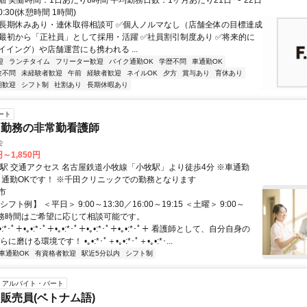
 実働時間：1日あたり8時間 平均勤務日数：1ヶ月あたり21日 〜 22日
20:30(休憩時間 1時間)
✅長期休みあり・連休取得相談可 ✅個人ノルマなし（店舗全体の目標達成
✅最初から「正社員」として採用・活躍 ✅社員割引制度あり ✅将来的に
イイング）や店舗運営にも携われる ...
迎
ランチタイム
フリーター歓迎
バイク通勤OK
学歴不問
車通勤OK
験不問
未経験者歓迎
午前
経験者歓迎
ネイルOK
夕方
賞与あり
育休あり
期歓迎
シフト制
社割あり
長期休暇あり
ート
ク勤務の非常勤看護師
会
円～1,850円
歩4分 ※車通勤
OK、バイク通勤OKです！ ※千田クリニックでの勤務となります
市
フト例】 ＜平日＞ 9:00～13:30／16:00～19:15 ＜土曜＞ 9:00～
 ※勤務時間はご希望に応じて相談可能です。
:*･ﾟ＋•｡•:*･ﾟ＋•｡•:*･ﾟ＋•｡•:*･ﾟ＋•｡•:*･ﾟ＋ 看護師として、自分自身の
磨ける環境です！ •｡•:*･ﾟ＋•｡•:*･ﾟ＋•｡•:*･...
車通勤OK
有資格者歓迎
駅近5分以内
シフト制
アルバイト・パート
販売員(ベトナム語)