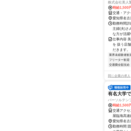
株式会社美人製
時給1,500
交通・アク
愛知県名古
勤務時間詳
主婦(夫)
な方が活躍
仕事内容 美
を 扱う店
だきます。 
業界未経験者歓
フリーター歓迎
交通費全額支給
同じ企業の求人
有名大学
パーソルテン
時給1,50
交通アクセス 最寄駅：名古屋
屋臨海高速
からのアク
愛知県名古
勤務時間 固