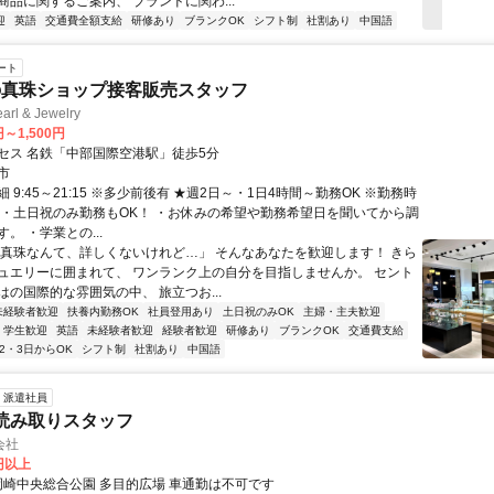
商品に関するご案内、 ブランドに関わ...
迎
英語
交通費全額支給
研修あり
ブランクOK
シフト制
社割あり
中国語
ート
の真珠ショップ接客販売スタッフ
arl & Jewelry
円～1,500円
セス 名鉄「中部国際空港駅」徒歩5分
市
 9:45～21:15 ※多少前後有 ★週2日～・1日4時間～勤務OK ※勤務時
 ・土日祝のみ勤務もOK！ ・お休みの希望や勤務希望日を聞いてから調
。 ・学業との...
「真珠なんて、詳しくないけれど…」 そんなあなたを歓迎します！ きら
ュエリーに囲まれて、 ワンランク上の自分を目指しませんか。 セント
はの国際的な雰囲気の中、 旅立つお...
未経験者歓迎
扶養内勤務OK
社員登用あり
土日祝のみOK
主婦・主夫歓迎
学生歓迎
英語
未経験者歓迎
経験者歓迎
研修あり
ブランクOK
交通費支給
2・3日からOK
シフト制
社割あり
中国語
派遣社員
読み取りスタッフ
会社
0円以上
アクセス: 岡崎中央総合公園 多目的広場 車通勤は不可です