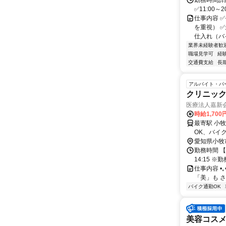
勤務時間詳細
✅11:00～
仕事内容 
を重視） 
仕入れ（バ
業界未経験者歓
職場見学可
経
交通費支給
長
アルバイト・パ
クリニッ
医療法人嘉新
時給1,700
最寄駅 小牧駅 交通アクセス 名古屋鉄道小牧線「小牧駅」より徒
愛知県小牧
勤務時間 【シ
14:15
仕事内容 •｡•
「美」も さらに
バイク通勤OK
美容コスメ