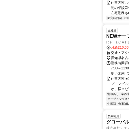
仕事内容: 
間の相談OK
在宅勤務もOK
固定時間制
在
正社員
NEWオー
R e F a C
月給210,0
交通・アクセ
愛知県名古
勤務時間詳細
7:00～2
制／休憩（1
仕事内容 
プニングス
か、様々な手
制服あり
業界
オープニングス
中国語
食事補
契約社員
グローバル
株式会社テク