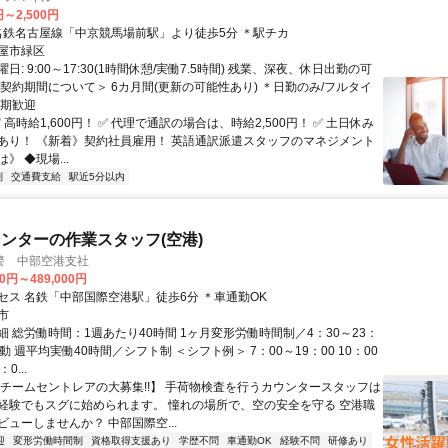
円～2,500円
アクセス: 名鉄名古屋線「中京競馬場前駅」より徒歩5分 ＊駅チカ
屋市緑区
日: 9:00～17:30(1時間休憩/実働7.5時間) 残業、深夜、休日出勤の可
＜契約期間について＞ 6カ月間(更新の可能性あり) ＊日勤のみ/フルタイ
長期歓迎
✅ 高時給1,600円！ ✅ 代理で通訳の場合は、時給2,500円！ ✅ 土日休み
あり！ 《新着》契約社員雇用！ 英語通訳派遣スタッフのマネジメント
》 ◆現場...
制
交通費支給
駅近5分以内
ンターの作業スタッフ(空港)
警 中部空港支社
50円～489,000円
セス 名鉄「中部国際空港駅」徒歩6分 ＊車通勤OK
市
 総労働時間：1週あたり40時間 1ヶ月変形労働時間制／4：30～23：
動 週平均実働40時間／シフト制 ＜シフト例＞ 7：00～19：00 10：00
0...
【チームセントレアの大募集!!】 手荷物検査を行うカウンタースタッフは
経験でもスグに始められます。 憧れの場所で、空の安全を守る 空港職
ューしませんか？ 中部国際空...
迎
変形労働時間制
資格取得支援あり
学歴不問
車通勤OK
経験不問
研修あり