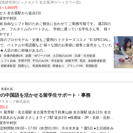
造研究所(ビックカメラ 名古屋JRゲートタワー店)
円～1,900円
セス 名古屋駅から徒歩2分
屋市中村区
細 自由なシフト制のためご都合に合わせて ご勤務可能です。 週2回の
さんや、 フルタイムのパートさん、 学校に通っている学生さん等、 様々
中です！
容のプロやモデル・女優もご愛用の ドクターズコスメ『E-SPECIAL』
舗で、ベトナムや英語圏など 様々な国のお客様に接客と販売を していた
★入店の前に研修があるの...
迎
扶養内勤務OK
副業・WワークOK
土日祝のみOK
主婦・主夫歓迎
シフト自由
学歴不問
平日のみOK
学生歓迎
経験不問
英語
未経験者歓迎
経験者歓迎
残業なし
有資格者歓迎
研修あり
ブランクOK
長期歓迎
派遣社員
での中国語を活かせる留学生サポート・事務
プスタッフ株式会社
0円以上
駅 名古屋市営地下鉄東山線 名古屋駅 徒歩12分 名古
鉄道あおなみ線 ささしまライブ駅 徒歩2分 ●桜通線・JR・名鉄・近鉄線
セスも♪
屋市中村区
定時間制 09:00～17:00（休憩01:00） 月火水木金 ＊週5日 ●土日祝休み