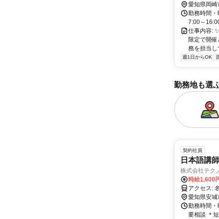
愛知県岡崎
勤務時間・曜日
7:00～16:0
仕事内容:
限定で開催
務を担当して
週1日からOK
勤務地も選
契約社員
日本語講
株式会社テク
時給1,60
ア
愛知県安城
勤務時間・曜
要相談 ＊短時間勤