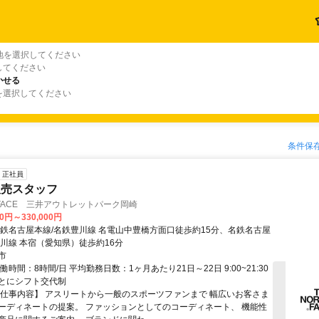
地を選択してください
してください
かせる
を選択してください
条件保
正社員
販売スタッフ
H FACE 三井アウトレットパーク岡崎
00円～330,000円
名鉄名古屋本線/名鉄豊川線 名電山中豊橋方面口徒歩約15分、名鉄名古屋
豊川線 本宿（愛知県）徒歩約16分
市
働時間：8時間/日 平均勤務日数：1ヶ月あたり21日～22日 9:00~21:30
とにシフト交代制
【仕事内容】 アスリートから一般のスポーツファンまで 幅広いお客さま
ーディネートの提案。 ファッションとしてのコーディネート、 機能性