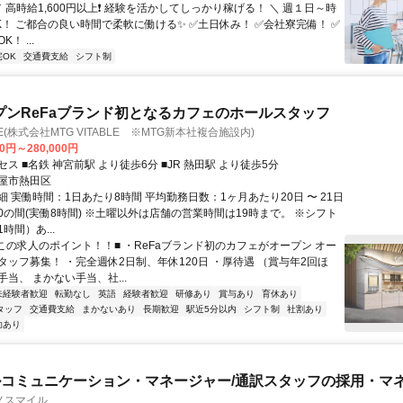
／ 高時給1,600円以上❗ 経験を活かしてしっかり稼げる！ ＼ 週１日～時
！ ご都合の良い時間で柔軟に働ける✨ ✅️土日休み！ ✅️会社寮完備！ ✅️
！ ...
宅OK
交通費支給
シフト制
プンReFaブランド初となるカフェのホールスタッフ
 A F E(株式会社MTG VITABLE ※MTG新本社複合施設内)
00円～280,000円
ス ■名鉄 神宮前駅 より徒歩6分 ■JR 熱田駅 より徒歩5分
屋市熱田区
 実働時間：1日あたり8時間 平均勤務日数：1ヶ月あたり20日 〜 21日
2:00の間(実働8時間) ※土曜以外は店舗の営業時間は19時まで。 ※シフト
時間）あ...
■この求人のポイント！！■ ・ReFaブランド初のカフェがオープン オー
タッフ募集！ ・完全週休2日制、年休120日 ・厚待遇 （賞与年2回ほ
当、 まかない手当、社...
未経験者歓迎
転勤なし
英語
経験者歓迎
研修あり
賞与あり
育休あり
タッフ
交通費支給
まかないあり
長期歓迎
駅近5分以内
シフト制
社割あり
助あり
コミュニケーション・マネージャー/通訳スタッフの採用・マ
ノスマイル