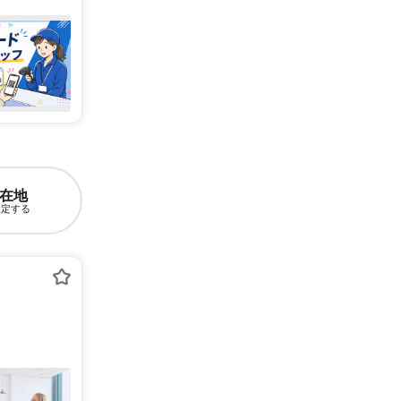
在地
設定する