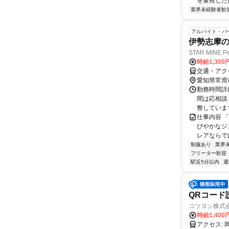
を重視した
業界未経験者歓
アルバイト・パ
伊勢志摩
STAR MINE Pe
時給1,300
交通・アク
愛知県常滑
勤務時間詳細
間は応相談
整しています
仕事内容 
びやかなジ
レアならで
制服あり
業界
フリーター歓迎
駅近5分以内
週
QRコード
コツヨシ株式
時給1,40