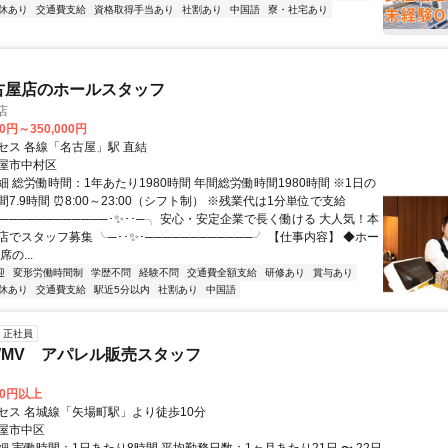
休あり
交通費支給
資格取得手当あり
社割あり
中国語
寮・社宅あり
古屋店のホールスタッフ
店
00円～350,000円
セス 各線「名古屋」駅 直結
屋市中村区
 総労働時間：1年あたり1980時間 年間総労働時間1980時間 ※1日の
7.9時間 ⏰8:00～23:00（シフト制） ※残業代は1分単位で支給
────────────･✨･･─╮ 安心・安定企業で長く働ける 大人気！本
でスタッフ募集 ╰─･･✨･────────────╯ 【仕事内容】 ◆ホー
の...
迎
変形労働時間制
学歴不問
経験不問
交通費全額支給
研修あり
賞与あり
休あり
交通費支給
駅近5分以内
社割あり
中国語
正社員
m・WMV アパレル販売スタッフ
00円以上
セス 名城線「矢場町駅」より徒歩10分
屋市中区