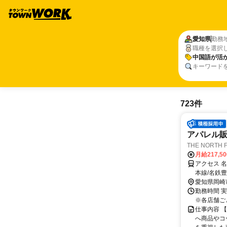
愛知県
勤務
職種を選択
中国語が活
キーワード
723件
アパレル
THE NORT
月給217,5
アクセス 
本線/名鉄
愛知県岡崎
勤務時間 実
※各店舗ご
仕事内容 
へ商品やコ