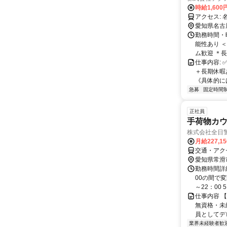
時給1,600
愛知県名古
勤務時間・曜
能性あり 
ム歓迎 ＊
仕事内容: 
＋長期休暇
《具体的には
急募
固定時間
正社員
手荷物カウ
株式会社全日
月給227,1
交通・アク
愛知県常滑
勤務時間詳細
00の間で変
～22：00 5：
仕事内容 
無資格・未
員としてデビ
業界未経験者歓