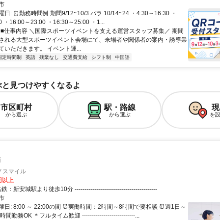
市
: ⏰勤務時間例 期間9/12~10/3 パラ 10/14~24 ・4:30～16:30 ・
0 ・16:00～23:00 ・16:30～25:00 ・1...
 ✨■仕事内容 ＼国際スポーツイベントを支える運営スタッフ募集／ 期間
される大型スポーツイベント会場にて、来場者や関係者の案内・誘導業
いただきます。 イベント運...
固定時間制
英語
残業なし
交通費支給
シフト制
中国語
ぶと見つけやすくなるよ
市区町村
駅・路線
現
から選ぶ
から選ぶ
を
師
ノスマイル
0円以上
クセス: 名鉄：新安城駅より徒歩10分 ------------------------------------------
市
日: 8:00 ～ 22:00の間 ⏰️実働時間：2時間～8時間で要相談 ⏰️週1日～
務OK ＊フルタイム歓迎 ---------------------------...