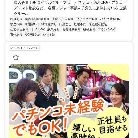
員大募集！◆ ロイヤルグループは、 パチンコ・温浴SPA・アミュー
ズメント施設など、 各種レジャー事業を多角的に展開している 企業
グルー...
制服あり
業界未経験者歓迎
主婦・主夫歓迎
フリーター歓迎
バイク通勤OK
学歴不問
車通勤OK
職場見学可
転勤なし
経験不問
未経験者歓迎
住宅手当あり
ネイルOK
残業なし
食費補助あり
研修あり
ブランクOK
育休あり
交通費支給
シフト制
アルバイト・パート