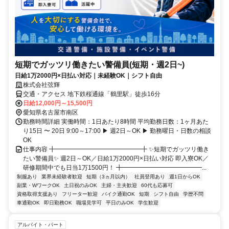
短期でガッツリ働きたい警備員(短期・週2日~)
日給1万2000円×日払い対応｜未経験OK｜シフト自由
株式会社弦輝
交通・アクセス 地下鉄桜通線「鶴里駅」徒歩16分
日給12,000円～15,500円
愛知県名古屋市南区
勤務時間詳細 実働時間：1日あたり8時間 平均勤務日数：1ヶ月あた
り15日 〜 20日 9:00～17:00 ▶ 週2日～OK ▶ 勤務曜日・日数の相談
OK
仕事内容 ╋━━━━━━━━━━━━━━╋ ✨短期でガッツリ働き
たい警備員✨ 週2日～OK／日給1万2000円×日払い対応 即入寮OK／
研修期間中でも日当1万1500円！ ╋━━━━━━━━━━━━━...
制服あり
業界未経験者歓迎
短期（3ヵ月以内）
社員登用あり
週1日からOK
副業・WワークOK
土日祝のみOK
主婦・主夫歓迎
60代も応募可
資格取得支援あり
フリーター歓迎
バイク通勤OK
短期
シフト自由
学歴不問
車通勤OK
即日勤務OK
職場見学可
平日のみOK
学生歓迎
アルバイト・パート