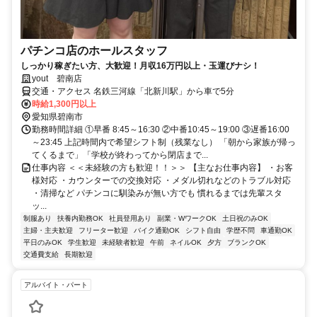
パチンコ店のホールスタッフ
しっかり稼ぎたい方、大歓迎！月収16万円以上・玉運びナシ！
yout 碧南店
交通・アクセス 名鉄三河線「北新川駅」から車で5分
時給1,300円以上
愛知県碧南市
勤務時間詳細 ①早番 8:45～16:30 ②中番10:45～19:00 ③遅番16:00
～23:45 上記時間内で希望シフト制（残業なし） 「朝から家族が帰っ
てくるまで」「学校が終わってから閉店まで...
仕事内容 ＜＜未経験の方も歓迎！！＞＞ 【主なお仕事内容】 ・お客
様対応 ・カウンターでの交換対応 ・メダル切れなどのトラブル対応
・清掃など パチンコに馴染みが無い方でも 慣れるまでは先輩スタ
ッ...
制服あり
扶養内勤務OK
社員登用あり
副業・WワークOK
土日祝のみOK
主婦・主夫歓迎
フリーター歓迎
バイク通勤OK
シフト自由
学歴不問
車通勤OK
平日のみOK
学生歓迎
未経験者歓迎
午前
ネイルOK
夕方
ブランクOK
交通費支給
長期歓迎
アルバイト・パート