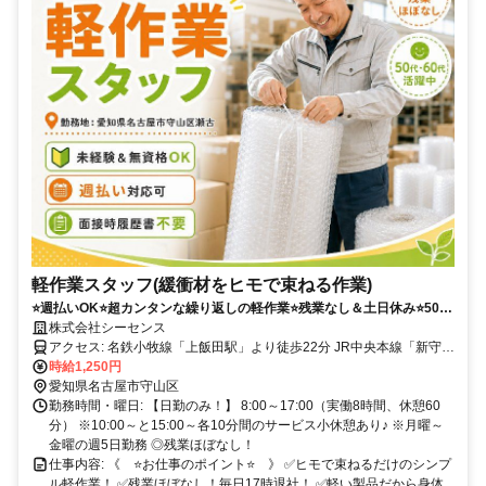
軽作業スタッフ(緩衝材をヒモで束ねる作業)
⭐️週払いOK⭐️超カンタンな繰り返しの軽作業⭐️残業なし＆土日休み⭐️50
代・60代活躍中！
株式会社シーセンス
アクセス: 名鉄小牧線「上飯田駅」より徒歩22分 JR中央本線「新守山
駅」より車で8分 ※車通勤OK（無料駐車場完備） ※バイク通勤、自
時給1,250円
転車通勤OK
愛知県名古屋市守山区
勤務時間・曜日: 【日勤のみ！】 8:00～17:00（実働8時間、休憩60
分） ※10:00～と15:00～各10分間のサービス小休憩あり♪ ※月曜～
金曜の週5日勤務 ◎残業ほぼなし！
仕事内容: 《 ⭐️お仕事のポイント⭐️ 》 ✅ヒモで束ねるだけのシンプ
ル軽作業！ ✅残業ほぼなし！毎日17時退社！ ✅軽い製品だから身体