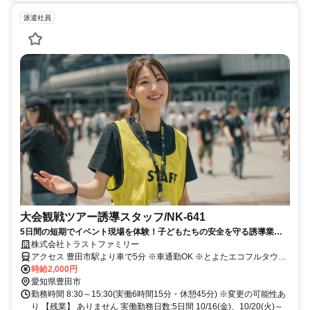
派遣社員
大会観戦ツアー誘導スタッフ/NK-641
5日間の短期でイベント現場を体験！子どもたちの安全を守る誘導業務
で達成感を味わえます。
株式会社トラストファミリー
アクセス 豊田市駅より車で5分 ※車通勤OK ※とよたエコフルタウン
跡地に駐車場あり
時給2,000円
愛知県豊田市
勤務時間 8:30～15:30(実働6時間15分・休憩45分) ※変更の可能性あ
り 【残業】 ありません 実働勤務日数:5日間 10/16(金)、10/20(火)～