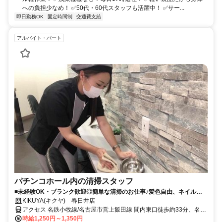
への負担少なめ！ ✅50代・60代スタッフも活躍中！ ✅サー...
即日勤務OK
固定時間制
交通費支給
アルバイト・パート
パチンコホール内の清掃スタッフ
■未経験OK・ブランク歓迎◎簡単な清掃のお仕事♪髪色自由、ネイル・
ピアスOK★
KIKUYA(キクヤ) 春日井店
アクセス 名鉄小牧線/名古屋市営上飯田線 間内東口徒歩約33分、名鉄
小牧線/名古屋市営上飯田線 春日井（名鉄線）徒歩約39分 名鉄小牧線
時給1,250円～1,350円