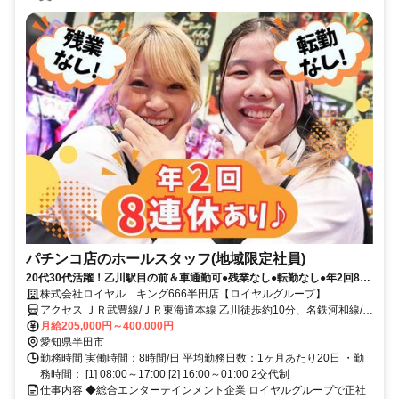
パチンコ店のホールスタッフ(地域限定社員)
20代30代活躍！乙川駅目の前＆車通勤可●残業なし●転勤なし●年2回8連
休●髪色・ネイル自由
株式会社ロイヤル キング666半田店【ロイヤルグループ】
アクセス ＪＲ武豊線/ＪＲ東海道本線 乙川徒歩約10分、名鉄河和線/名
鉄名古屋本線 住吉町出入口2徒歩約19分、ＪＲ武豊線 半田徒歩約20
月給205,000円～400,000円
分
愛知県半田市
勤務時間 実働時間：8時間/日 平均勤務日数：1ヶ月あたり20日 ・勤
務時間： [1] 08:00～17:00 [2] 16:00～01:00 2交代制
仕事内容 ◆総合エンターテインメント企業 ロイヤルグループで正社