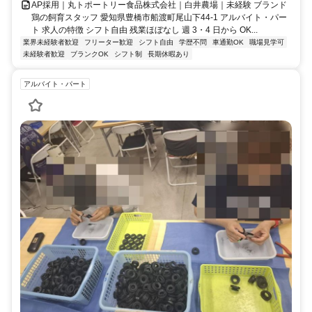
AP採用｜丸トポートリー食品株式会社｜白井農場｜未経験 ブランド
鶏の飼育スタッフ 愛知県豊橋市船渡町尾山下44-1 アルバイト・パー
ト 求人の特徴 シフト自由 残業ほぼなし 週 3・4 日から OK...
業界未経験者歓迎
フリーター歓迎
シフト自由
学歴不問
車通勤OK
職場見学可
未経験者歓迎
ブランクOK
シフト制
長期休暇あり
アルバイト・パート