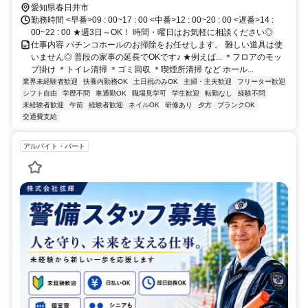
「間内」駅より車で9分 中央本線「春日井」駅より車で14分
愛知県春日井市
勤務時間 <早番>09 : 00~17 : 00 <中番>12 : 00~20 : 00 <遅番>14 :
00~22 : 00 ★週3日～OK！ 時間・曜日はお気軽に相談ください◎
仕事内容 パチンコホールのお掃除をお任せします。 難しい道具は使
いません◎ 普段の家事の延長でOKです♪ ★例えば... ＊フロアのモッ
プ掛け ＊トイレ清掃 ＊ゴミ回収 ＊喫煙所清掃 など ホール...
業界未経験者歓迎
扶養内勤務OK
土日祝のみOK
主婦・主夫歓迎
フリーター歓迎
シフト自由
学歴不問
車通勤OK
職場見学可
学生歓迎
転勤なし
経験不問
未経験者歓迎
午前
経験者歓迎
ネイルOK
研修あり
夕方
ブランクOK
交通費支給
アルバイト・パート