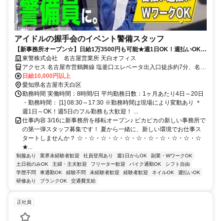
アイドルの握手会のイベント警備スタッフ
【新事務所オープン☆】日給1万3500円も可能★週1日OK！週払いOK！
履歴書不要
東警株式会社 名古屋営業所 天白オフィス
アクセス 名古屋市営鶴舞線 塩釜口エレベータ出入口徒歩約7分、名古
屋市営鶴舞線 植田（名古屋市営）エレベータ出入口徒歩約20分、名
日給10,000円以上
古屋市営名城線 八事2番口徒歩約23分
愛知県名古屋市天白区
勤務時間 実働時間：8時間/日 平均勤務日数：1ヶ月あたり4日～20日
・勤務時間： [1] 08:30～17:30 ※勤務時間は現場により変動あり ＊
週1日～OK！週5日のフル勤務も大歓迎！ ...
仕事内容 3/16に新事務所を移転オープン♪ ピカピカの新しい事務所で
の第一弾スタッフ募集です！ 夏から一緒に、新しい環境でお仕事ス
タートしませんか？ ☆・☆・☆・☆・☆・☆・☆・☆・☆・☆・☆
★...
制服あり
業界未経験者歓迎
社員登用あり
週1日からOK
副業・WワークOK
土日祝のみOK
主婦・主夫歓迎
フリーター歓迎
バイク通勤OK
シフト自由
学歴不問
車通勤OK
経験不問
未経験者歓迎
経験者歓迎
ネイルOK
週払いOK
研修あり
ブランクOK
交通費支給
正社員