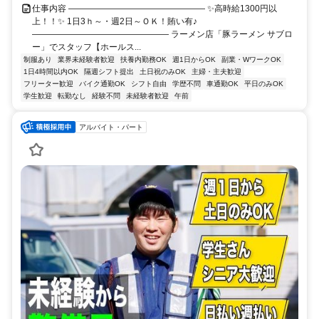
仕事内容 ―――――――――――――――― ✨高時給1300円以
上！！✨ 1日3ｈ～・週2日～ＯＫ！賄い有♪
―――――――――――――――― ラーメン店「豚ラーメン サブロ
ー」でスタッフ【ホールス...
制服あり
業界未経験者歓迎
扶養内勤務OK
週1日からOK
副業・WワークOK
1日4時間以内OK
隔週シフト提出
土日祝のみOK
主婦・主夫歓迎
フリーター歓迎
バイク通勤OK
シフト自由
学歴不問
車通勤OK
平日のみOK
学生歓迎
転勤なし
経験不問
未経験者歓迎
午前
アルバイト・パート