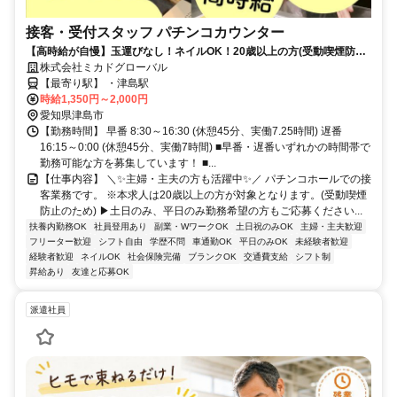
接客・受付スタッフ パチンコカウンター
【高時給が自慢】玉運びなし！ネイルOK！20歳以上の方(受動喫煙防止
法のため)
株式会社ミカドグローバル
【最寄り駅】 ・津島駅
時給1,350円～2,000円
愛知県津島市
【勤務時間】 早番 8:30～16:30 (休憩45分、実働7.25時間) 遅番
16:15～0:00 (休憩45分、実働7時間) ■早番・遅番いずれかの時間帯で
勤務可能な方を募集しています！ ■...
【仕事内容】 ＼✨️主婦・主夫の方も活躍中✨️／ パチンコホールでの接
客業務です。 ※本求人は20歳以上の方が対象となります。(受動喫煙
防止のため) ▶土日のみ、平日のみ勤務希望の方もご応募ください...
扶養内勤務OK
社員登用あり
副業・WワークOK
土日祝のみOK
主婦・主夫歓迎
フリーター歓迎
シフト自由
学歴不問
車通勤OK
平日のみOK
未経験者歓迎
経験者歓迎
ネイルOK
社会保険完備
ブランクOK
交通費支給
シフト制
昇給あり
友達と応募OK
派遣社員