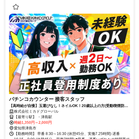
パチンコカウンター 接客スタッフ
【高時給が自慢】玉運びなし！ネイルOK！20歳以上の方(受動喫煙防止
法のため)
株式会社ミカドグローバル
【最寄り駅】 ・津島駅
時給1,350円～2,000円
愛知県津島市
【勤務時間】 早番 8:30～16:30 (休憩45分、実働7.25時間) 遅番