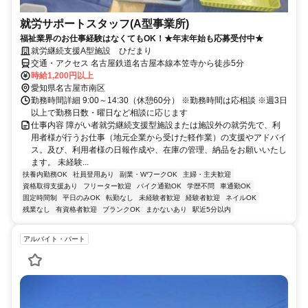
就労サポートスタッフ(A型事業所)
福祉業界のお仕事経験はなくてもOK！★年末年始も応募受付中★
就労継続支援A型施設 ひだまり
交通・アクセス 名古屋鉄道名古屋本線本笠寺から徒歩5分
時給1,200円以上
愛知県名古屋市南区
勤務時間詳細 9:00～14:30（休憩60分） ※勤務時間は応相談 ※週3日
以上で勤務日数・曜日など相談に応じます
仕事内容 障がい者就労継続支援型施設または施設外の就労先で、利
用者様が行うお仕事（地元企業から受けた軽作業）の支援やアドバイ
ス。及び、利用者様の日報作成や、在庫の管理、納品をお願いいたし
ます。 未経験...
扶養内勤務OK
社員登用あり
副業・WワークOK
主婦・主夫歓迎
資格取得支援あり
フリーター歓迎
バイク通勤OK
学歴不問
車通勤OK
固定時間制
平日のみOK
転勤なし
未経験者歓迎
経験者歓迎
ネイルOK
残業なし
有資格者歓迎
ブランクOK
まかないあり
駅近5分以内
アルバイト・パート