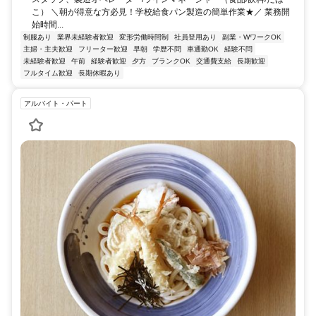
こ） ＼朝が得意な方必見！学校給食パン製造の簡単作業★／ 業務開
始時間...
制服あり
業界未経験者歓迎
変形労働時間制
社員登用あり
副業・WワークOK
主婦・主夫歓迎
フリーター歓迎
早朝
学歴不問
車通勤OK
経験不問
未経験者歓迎
午前
経験者歓迎
夕方
ブランクOK
交通費支給
長期歓迎
フルタイム歓迎
長期休暇あり
アルバイト・パート