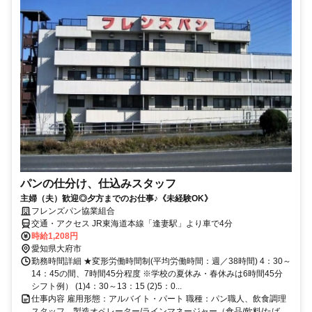
パンの仕分け、仕込みスタッフ
主婦（夫）歓迎◎夕方までのお仕事♪《未経験OK》
フレンズパン協業組合
交通・アクセス JR東海道本線「逢妻駅」より車で4分
時給1,208円
愛知県大府市
勤務時間詳細 ★変形労働時間制(平均労働時間：週／38時間) 4：30～
14：45の間、7時間45分程度 ※学校の夏休み・春休みは6時間45分
シフト例） (1)4：30～13：15 (2)5：0...
仕事内容 雇用形態：アルバイト・パート 職種：パン職人、飲食調理
スタッフ、製造オペレーター/ラインマネージャー（食品/飲料/たば