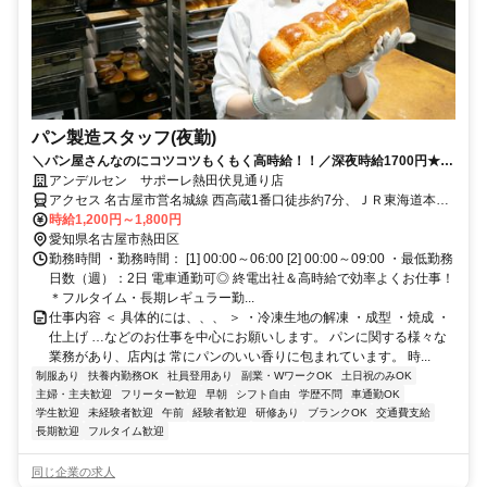
パン製造スタッフ(夜勤)
＼パン屋さんなのにコツコツもくもく高時給！！／深夜時給1700円★土
日加給あり／週2日～！パンの製造スタッフ／高時給で効率よく稼げま
アンデルセン サポーレ熱田伏見通り店
す＜経験者積極採用中＞
アクセス 名古屋市営名城線 西高蔵1番口徒歩約7分、ＪＲ東海道本線
金山（愛知県）南口徒歩約12分、ＪＲ中央本線 金山（愛知県）南口
時給1,200円～1,800円
徒歩約12分
愛知県名古屋市熱田区
勤務時間 ・勤務時間： [1] 00:00～06:00 [2] 00:00～09:00 ・最低勤務
日数（週）：2日 電車通勤可◎ 終電出社＆高時給で効率よくお仕事！
＊フルタイム・長期レギュラー勤...
仕事内容 ＜ 具体的には、、、 ＞ ・冷凍生地の解凍 ・成型 ・焼成 ・
仕上げ …などのお仕事を中心にお願いします。 パンに関する様々な
業務があり、店内は 常にパンのいい香りに包まれています。 時...
制服あり
扶養内勤務OK
社員登用あり
副業・WワークOK
土日祝のみOK
主婦・主夫歓迎
フリーター歓迎
早朝
シフト自由
学歴不問
車通勤OK
学生歓迎
未経験者歓迎
午前
経験者歓迎
研修あり
ブランクOK
交通費支給
長期歓迎
フルタイム歓迎
同じ企業の求人