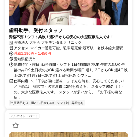
歯科助手、受付スタッフ
資格不要！シフト柔軟！週2日から◎安心の大型医療法人です！
医療法人 大里会 大里デンタルクリニック
アクセス: マイカー通勤可能、駐車場完備 最寄駅 名鉄本線大里駅
徒歩約９分
時給1,190円～1,450円
愛知県稲沢市
勤務時間・曜日: 勤務時間・シフト 1日4時間以内OK 午前のみOK 午
後のみOK 土日祝のみOK 選べる時間や曜日 週1、2日からOK 週4日以
上OKです! 週3日~OKです! 土日祝休み シフト...
仕事内容: ＼「子供が急に熱を…」そんな時も、安心してください！
／ 当院は、稲沢市・名古屋市に2院を構える、 スタッフ90名（！）
の、大きな医療法人です。 スタッフが多いから、 「お子様の急な
病...
社員登用あり
週2・3日からOK
シフト制
昇給あり
アルバイト・パート