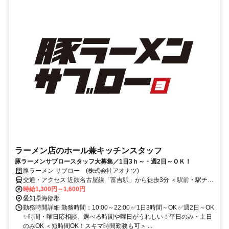
ラーメン店のホール兼キッチンスタッフ
豚ラーメンサブロースタッフ大募集／1日3ｈ～・週2日～ＯＫ！
豚ラーメン サブロー (株式会社アオナツ)
交通・アクセス 近鉄名古屋線「富吉駅」から徒歩3分 ＜駅前・駅チカ
＞ ※車通勤OK
時給1,300円～1,600円
愛知県海部郡
勤務時間詳細 勤務時間：10:00～22:00 ✅1日3時間～OK ✅週2日～OK
✨時間・曜日応相談。選べる時間や曜日がうれしい！平日のみ・土日
のみOK ＜短時間OK！スキマ時間勤務も可＞ ...