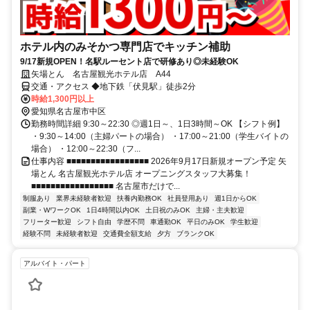
ホテル内のみそかつ専門店でキッチン補助
9/17新規OPEN！名駅ルーセント店で研修あり◎未経験OK
矢場とん 名古屋観光ホテル店 A44
交通・アクセス ◆地下鉄「伏見駅」徒歩2分
時給1,300円以上
愛知県名古屋市中区
勤務時間詳細 9:30～22:30 ◎週1日～、1日3時間～OK 【シフト例】
・9:30～14:00（主婦パートの場合） ・17:00～21:00（学生バイトの
場合） ・12:00～22:30（フ...
仕事内容 ■■■■■■■■■■■■■■■■■ 2026年9月17日新規オープン予定 矢
場とん 名古屋観光ホテル店 オープニングスタッフ大募集！
■■■■■■■■■■■■■■■■■ 名古屋市だけで...
制服あり
業界未経験者歓迎
扶養内勤務OK
社員登用あり
週1日からOK
副業・WワークOK
1日4時間以内OK
土日祝のみOK
主婦・主夫歓迎
フリーター歓迎
シフト自由
学歴不問
車通勤OK
平日のみOK
学生歓迎
経験不問
未経験者歓迎
交通費全額支給
夕方
ブランクOK
アルバイト・パート