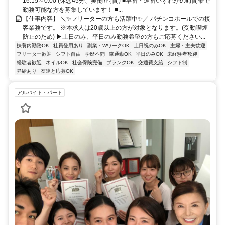
16:15～0:00 (休憩45分、実働7時間) ■早番・遅番いずれかの時間帯で
勤務可能な方を募集しています！ ■...
【仕事内容】 ＼✨️フリーターの方も活躍中✨️／ パチンコホールでの接
客業務です。 ※本求人は20歳以上の方が対象となります。(受動喫煙
防止のため) ▶土日のみ、平日のみ勤務希望の方もご応募ください...
扶養内勤務OK
社員登用あり
副業・WワークOK
土日祝のみOK
主婦・主夫歓迎
フリーター歓迎
シフト自由
学歴不問
車通勤OK
平日のみOK
未経験者歓迎
経験者歓迎
ネイルOK
社会保険完備
ブランクOK
交通費支給
シフト制
昇給あり
友達と応募OK
アルバイト・パート