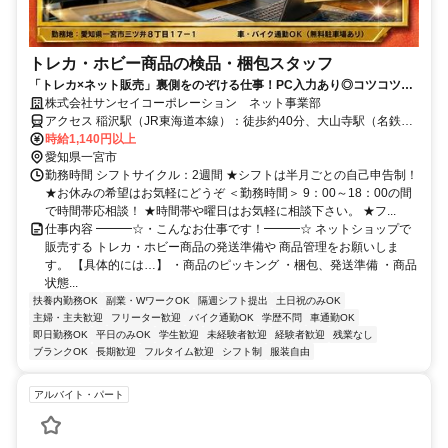
トレカ・ホビー商品の検品・梱包スタッフ
「トレカ×ネット販売」裏側をのぞける仕事！PC入力あり◎コツコツ作
業が得意な20～30代活躍中
株式会社サンセイコーポレーション ネット事業部
アクセス 稲沢駅（JR東海道本線）：徒歩約40分、大山寺駅（名鉄犬
山線）：徒歩約44分、岩倉駅（名鉄犬山線） ：徒歩約32分
時給1,140円以上
愛知県一宮市
勤務時間 シフトサイクル：2週間 ★シフトは半月ごとの自己申告制！
★お休みの希望はお気軽にどうぞ ＜勤務時間＞ 9：00～18：00の間
で時間帯応相談！ ★時間帯や曜日はお気軽に相談下さい。 ★フ...
仕事内容 ━━━☆・こんなお仕事です！━━━☆ ネットショップで
販売する トレカ・ホビー商品の発送準備や 商品管理をお願いしま
す。 【具体的には…】 ・商品のピッキング ・梱包、発送準備 ・商品
状態...
扶養内勤務OK
副業・WワークOK
隔週シフト提出
土日祝のみOK
主婦・主夫歓迎
フリーター歓迎
バイク通勤OK
学歴不問
車通勤OK
即日勤務OK
平日のみOK
学生歓迎
未経験者歓迎
経験者歓迎
残業なし
ブランクOK
長期歓迎
フルタイム歓迎
シフト制
服装自由
アルバイト・パート