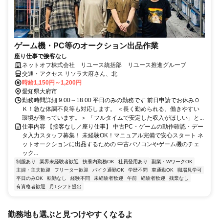
ゲーム機・PC等のオークション出品作業
座り仕事で接客なし
ネットオフ株式会社 リユース統括部 リユース推進グループ
交通・アクセス リソラ大府さん、北
時給1,150円～1,200円
愛知県大府市
勤務時間詳細 9:00～18:00 平日のみの勤務です 前日申請でお休みＯ
Ｋ！急な体調不良等も対応します。 ＜長く勤められる、働きやすい
環境が整っています。＞ 「フルタイムで安定した収入がほしい」と...
仕事内容 【接客なし／座り仕事】 中古PC・ゲームの動作確認・デー
タ入力スタッフ募集！ 未経験OK！マニュアル完備で安心スタート ネ
ットオークションに出品するための 中古パソコンやゲーム機のチェ
ック...
制服あり
業界未経験者歓迎
扶養内勤務OK
社員登用あり
副業・WワークOK
主婦・主夫歓迎
フリーター歓迎
バイク通勤OK
学歴不問
車通勤OK
職場見学可
平日のみOK
転勤なし
経験不問
未経験者歓迎
午前
経験者歓迎
残業なし
有資格者歓迎
月1シフト提出
勤務地も選ぶと見つけやすくなるよ