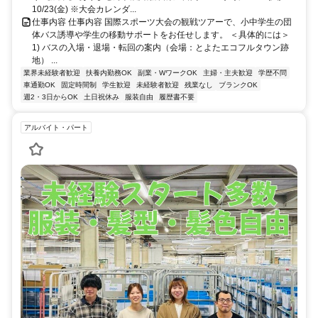
10/23(金) ※大会カレンダ...
仕事内容 仕事内容 国際スポーツ大会の観戦ツアーで、小中学生の団
体バス誘導や学生の移動サポートをお任せします。 ＜具体的には＞
1) バスの入場・退場・転回の案内（会場：とよたエコフルタウン跡
地） ...
業界未経験者歓迎
扶養内勤務OK
副業・WワークOK
主婦・主夫歓迎
学歴不問
車通勤OK
固定時間制
学生歓迎
未経験者歓迎
残業なし
ブランクOK
週2・3日からOK
土日祝休み
服装自由
履歴書不要
アルバイト・パート