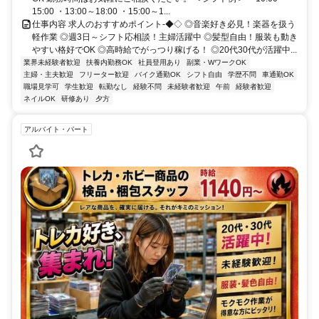
15:00 ・13:00～18:00 ・15:00～1...
仕事内容 求人のおすすめポイント-◆◇ ◎音楽好き必見！楽器を扱う
軽作業 ◎週3日～シフト応相談！主婦活躍中 ◎髪型自由！服装も動き
やすい格好でOK ◎高時給でがっつり稼げる！ ◎20代30代が活躍中...
業界未経験者歓迎
扶養内勤務OK
社員登用あり
副業・WワークOK
主婦・主夫歓迎
フリーター歓迎
バイク通勤OK
シフト自由
学歴不問
車通勤OK
職場見学可
学生歓迎
転勤なし
経験不問
未経験者歓迎
午前
経験者歓迎
ネイルOK
研修あり
夕方
アルバイト・パート