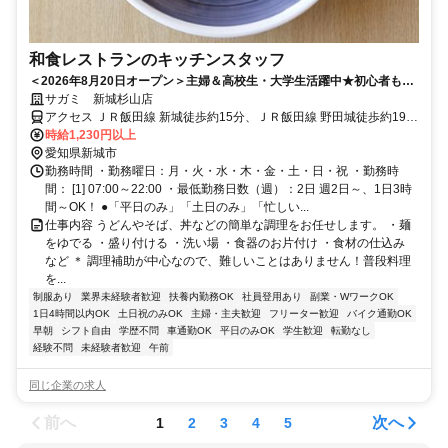
和食レストランのキッチンスタッフ
＜2026年8月20日オープン＞主婦＆高校生・大学生活躍中★初心者も積
極応援キッチンスタッフ
サガミ 新城杉山店
アクセス ＪＲ飯田線 新城徒歩約15分、ＪＲ飯田線 野田城徒歩約19
分、ＪＲ飯田線 東新町徒歩約27分 杉山北交差点スグ
時給1,230円以上
愛知県新城市
勤務時間 ・勤務曜日：月・火・水・木・金・土・日・祝 ・勤務時
間： [1] 07:00～22:00 ・最低勤務日数（週）：2日 週2日～、1日3時
間～OK！ ●「平日のみ」「土日のみ」「忙しい...
仕事内容 うどんやそば、丼などの簡単な調理をお任せします。 ・麺
をゆでる ・盛り付ける ・洗い場 ・食器のお片付け ・食材の仕込み
など ＊ 調理補助が中心なので、難しいことはありません！普段料理
を...
制服あり
業界未経験者歓迎
扶養内勤務OK
社員登用あり
副業・WワークOK
1日4時間以内OK
土日祝のみOK
主婦・主夫歓迎
フリーター歓迎
バイク通勤OK
早朝
シフト自由
学歴不問
車通勤OK
平日のみOK
学生歓迎
転勤なし
経験不問
未経験者歓迎
午前
同じ企業の求人
前へ
次へ
1
2
3
4
5