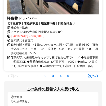
軽貨物ドライバー
北名古屋市｜未経験歓迎｜履歴書不要｜日給保障あり
株式会社風来
アクセス: 名鉄犬山線 西春駅より車で8分
日給18,744円～396,000円
愛知県北名古屋市
勤務時間・曜日: ＜1日のスケジュール例＞ 07:45 出勤 08:00 荷物
積込み 08:15 出発 13:45 昼休憩 14:45 センター帰着 15:00 再
度荷物積込み 15:15...
仕事内容: ＼未経験からガッツリ稼げるお仕事です！／ ◆履歴書不要
で即応募OK ◆普通自動車免許（AT限定可）でOK！ ◆前払い／日払
いあり◎で金欠脱出！ ◆未経験の方でも安心の「日給保障」あり ...
前へ
次へ
1
2
3
4
5
この条件の新着求人を受け取る
愛知県
社会保険あり