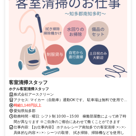
客室清掃スタッフ
ホテル客室清掃スタッフ
株式会社アースクリーン
アクセス: マイカー（自動車）通勤OKです。 駐車場は無料で使用でき
ます。 【名鉄知多新線】 「野間駅」車で3分 徒歩15分 「知多奥田
時給1,140円以上
駅」車で5分
愛知県知多郡
勤務時間・曜日: シフト制 10:00～15:00 稼働部屋数によって終了時
間が異なります ※ご自身のご都合にあわせて働くことができます
仕事内容: 【お仕事内容】 ホテルレシーア南知多での客室清掃 :+:-:+:-
具体的な内容:+:-:+:- シーツの取替、 拭き掃除、掃除機などを使用し