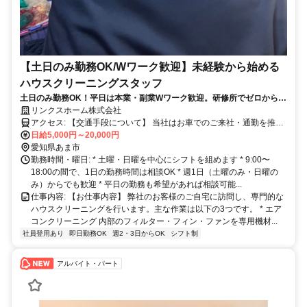
【土日のみ勤務OK/Wワーク歓迎】未経験から始める
ハウスクリーニングスタッフ
土日のみ勤務OK！平日は本業・副業Wワーク歓迎。研修所でゼロから学
べるハウスクリーニング。
リンクスホーム株式会社
アクセス: 【交通手段について】 当社はお車でのご来社・通勤を推奨
しています。駐車場は無料でご利用いただけます。
日給5,000円～20,000円
愛知県あま市
勤務時間・曜日: * 土曜・日曜を中心にシフトを組めます * 9:00〜
18:00の間で、1日の勤務時間は相談OK * 週1日（土曜のみ・日曜の
み）からでも歓迎 * 平日の勤務も希望があれば相談可能...
仕事内容: 【お仕事内容】 弊社のお客様のご自宅に訪問し、専門的な
ハウスクリーニングを行います。主な作業は以下の3つです。 * エア
コンクリーニング 内部のフィルター・フィン・ファンを専用機材...
社員登用あり
即日勤務OK
週2・3日からOK
シフト制
アルバイト・パート