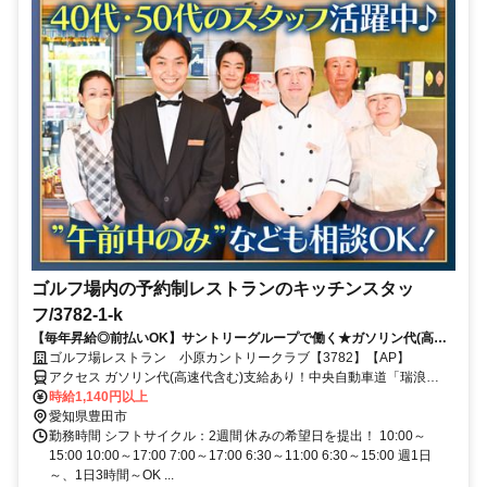
ゴルフ場内の予約制レストランのキッチンスタッ
フ/3782-1-k
【毎年昇給◎前払いOK】サントリーグループで働く★ガソリン代(高速
代含む)支給あり！シフト融通◎簡単調理メインで続けやすい！未経験か
ゴルフ場レストラン 小原カントリークラブ【3782】【AP】
らでも始めやすい♪
アクセス ガソリン代(高速代含む)支給あり！中央自動車道「瑞浪
IC」・「土岐IC」 ～25分、猿投グリーンロード「加納IC」～25分
時給1,140円以上
愛知県豊田市
勤務時間 シフトサイクル：2週間 休みの希望日を提出！ 10:00～
15:00 10:00～17:00 7:00～17:00 6:30～11:00 6:30～15:00 週1日
～、1日3時間～OK ...