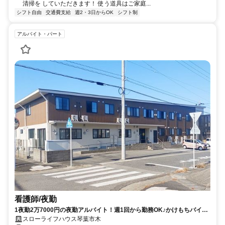
清掃を していただきます！ 使う道具はご家庭...
シフト自由
交通費支給
週2・3日からOK
シフト制
アルバイト・パート
看護師/夜勤
1夜勤2万7000円の夜勤アルバイト！週1回から勤務OK♪かけもちバイト
もOK◎2023年12月にオープンしたキレイな施設☆【豊田市、豊田市
スローライフハウス琴葉市木