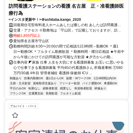
訪問看護ステーションの看護 名古屋 正・准看護師医
療行為
<インスタ更新中！>＠ashitaba.kango_2020
回復期住宅型有料老人ホームあしたば癒しの杜 あしたば訪問看護ス
テーション
交通・アクセス ※勤務地は「守山区」で記載しておりますが、訪問
エリアは「名古屋市」・「守山区」・「千種区」・「名東区」・「春
時給1,800円以上
日井市」・「小牧市」・などで勤務可能です。
愛知県名古屋市守山区
勤務時間詳細 8:00〜20:00の間で応相談/1日3時間～勤務OK ＊週1
日〜勤務OK ＊フルタイム勤務歓迎 ＊勤務時間・曜日応相談 ★午前中
から午後にかけての訪問看護が可能な方歓迎 ★夕方からの勤...
仕事内容 ◤家族 仕事 人生を大切にする看護師募集 お互いに思いやる
心で仕事できる看護師募集 平均40の代看護師さん 求職者事例 ①580
万円/30歳 4年目 管理者補佐 看護師 保健師 ICU ...
制服あり
扶養内勤務OK
週1日からOK
副業・WワークOK
1日4時間以内OK
主婦・主夫歓迎
資格取得支援あり
フリーター歓迎
バイク通勤OK
車通勤OK
平日のみOK
転勤なし
経験者歓迎
残業なし
有資格者歓迎
研修あり
ブランクOK
交通費支給
長期歓迎
フルタイム歓迎
アルバイト・パート