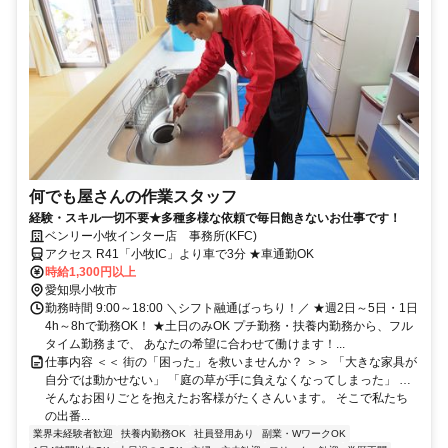
何でも屋さんの作業スタッフ
経験・スキル一切不要★多種多様な依頼で毎日飽きないお仕事です！
ベンリー小牧インター店 事務所(KFC)
アクセス R41「小牧IC」より車で3分 ★車通勤OK
時給1,300円以上
愛知県小牧市
勤務時間 9:00～18:00 ＼シフト融通ばっちり！／ ★週2日～5日・1日
4h～8hで勤務OK！ ★土日のみOK プチ勤務・扶養内勤務から、フル
タイム勤務まで、 あなたの希望に合わせて働けます！...
仕事内容 ＜＜ 街の「困った」を救いませんか？ ＞＞ 「大きな家具が
自分では動かせない」 「庭の草が手に負えなくなってしまった」 …
そんなお困りごとを抱えたお客様がたくさんいます。 そこで私たち
の出番...
業界未経験者歓迎
扶養内勤務OK
社員登用あり
副業・WワークOK