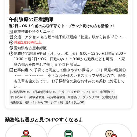
午前診療の正看護師
週2日～OK！午前のみ◎子育て中・ブランク明けの方も活躍中！
徳重整形外科クリニック
交通・アクセス 名古屋市地下鉄桜通線「徳重」駅から徒歩13分 ＊車
通勤OK
時給1,630円以上
愛知県名古屋市緑区
勤務時間詳細 ■平日（月、火、水、金） 8:00～12:30 ■土曜日 8:00～
13:30 ＊週2⽇〜OK！日勤のみ！ ＊9:00から勤務なども可能！ ＊家
庭の都合を優先して働けます◎ 休診日...
仕事内容 ＼ 子育てと両立して働きやすい職場 ／ ［1］職場の理解◎
・―・―・―・―・ 小さなお子様のいるスタッフが多いので、 院長
も先輩も協力的です。 お子様都合の急なお休みにも柔軟に対応して
い...
扶養内勤務OK
1日4時間以内OK
主婦・主夫歓迎
シフト自由
車通勤OK
平日のみOK
経験者歓迎
有資格者歓迎
研修あり
ブランクOK
交通費支給
長期歓迎
週2・3日からOK
シフト制
週4日以上OK
勤務地も選ぶと見つけやすくなるよ