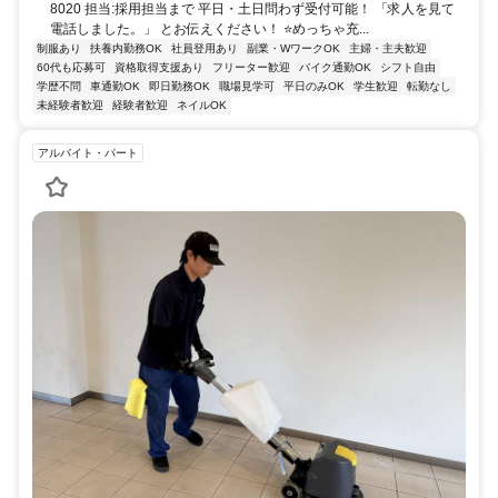
8020 担当:採用担当まで 平日・土日問わず受付可能！ 「求人を見て
電話しました。」 とお伝えください！ ⭐めっちゃ充...
制服あり
扶養内勤務OK
社員登用あり
副業・WワークOK
主婦・主夫歓迎
60代も応募可
資格取得支援あり
フリーター歓迎
バイク通勤OK
シフト自由
学歴不問
車通勤OK
即日勤務OK
職場見学可
平日のみOK
学生歓迎
転勤なし
未経験者歓迎
経験者歓迎
ネイルOK
アルバイト・パート