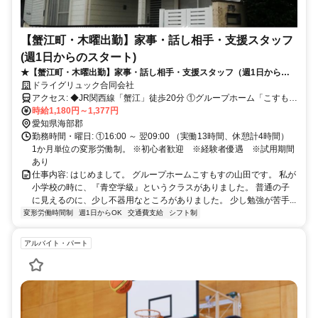
【蟹江町・木曜出勤】家事・話し相手・支援スタッフ
(週1日からのスタート)
★【蟹江町・木曜出勤】家事・話し相手・支援スタッフ（週1日からの
スタート）★
ドライグリュック合同会社
アクセス: ◆JR関西線「蟹江」徒歩20分 ①グループホーム「こすもす
時給1,180円～1,377円
２」 〒497-0037 海部郡蟹江町今西3丁目38ｰ1 ※車通勤可能です。
愛知県海部郡
勤務時間・曜日: ①16:00 ～ 翌09:00 （実働13時間、休憩計4時間）
1か月単位の変形労働制。 ※初心者歓迎 ※経験者優遇 ※試用期間
あり
仕事内容: はじめまして。 グループホームこすもすの山田です。 私が
小学校の時に、『青空学級』というクラスがありました。 普通の子
に見えるのに、少し不器用なところがありました。 少し勉強が苦手...
変形労働時間制
週1日からOK
交通費支給
シフト制
アルバイト・パート