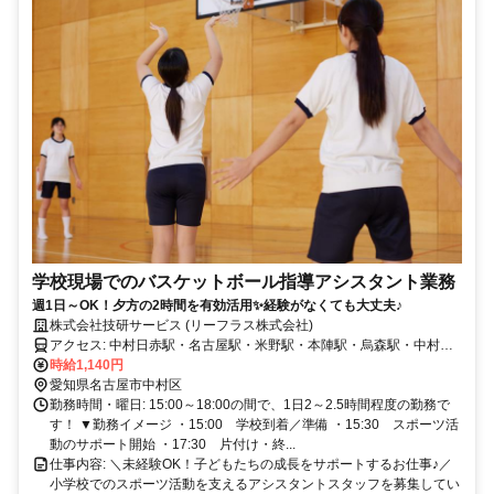
学校現場でのバスケットボール指導アシスタント業務
週1日～OK！夕方の2時間を有効活用✨経験がなくても大丈夫♪
株式会社技研サービス (リーフラス株式会社)
アクセス: 中村日赤駅・名古屋駅・米野駅・本陣駅・烏森駅・中村公
園駅・ 太閤通駅・岩塚駅・亀島駅・黄金駅・栄生駅・八田駅・伏屋
時給1,140円
駅・ 名古屋駅・ささしまライブ駅からの通勤にも便利
愛知県名古屋市中村区
勤務時間・曜日: 15:00～18:00の間で、1日2～2.5時間程度の勤務で
す！ ▼勤務イメージ ・15:00 学校到着／準備 ・15:30 スポーツ活
動のサポート開始 ・17:30 片付け・終...
仕事内容: ＼未経験OK！子どもたちの成長をサポートするお仕事♪／
小学校でのスポーツ活動を支えるアシスタントスタッフを募集してい