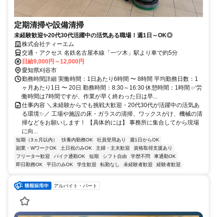
定期清掃や設備清掃
未経験歓迎✨20代30代活躍中の活気ある職場！週1日～OK◎
株式会社ティーエム
交通・アクセス 名鉄名古屋本線「一ツ木」駅より車で約5分
日給9,000円～12,000円
愛知県刈谷市
勤務時間詳細 実働時間：1日あたり6時間 〜 8時間 平均勤務日数：1
ヶ月あたり1日 〜 20日 勤務時間：8:30～16:30 休憩時間：1時間 ✅労
働時間は7時間ですが、作業が早く終わった日は早...
仕事内容 ＼未経験からでも挑戦大歓迎・20代30代が活躍中の活気あ
る環境✨／ 工場や施設の床・ガラスの清掃、ワックスがけ、機械の清
掃などをお願いします！ 【具体的には】 事務所に集合してから現場
に向...
短期（3ヵ月以内）
扶養内勤務OK
社員登用あり
週1日からOK
副業・WワークOK
土日祝のみOK
主婦・主夫歓迎
資格取得支援あり
フリーター歓迎
バイク通勤OK
短期
シフト自由
学歴不問
車通勤OK
即日勤務OK
平日のみOK
学生歓迎
転勤なし
未経験者歓迎
経験者歓迎
アルバイト・パート