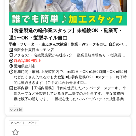
【食品製造の軽作業スタッフ】未経験OK・副業可・
週1〜OK・髪型ネイル自由
学生・フリーター・主ふさん大歓迎！副業・WワークもOK。自分のペー
スで週1〜OK！
有限会社夏目ホルモン店
アクセス: ・名鉄諏訪駅から徒歩7分 ・従業員駐車場あり ・従業員駐
輪場あり
時給1,150円以上
愛知県豊川市
勤務時間・曜日: 上記時間内で、 ■週1日～OK ■1日6時間～OK ■週5日
などたくさん入れる方も大歓迎 ■扶養内勤務OK！ ■スタート・終了時
間は融通ききます （ご予定に合わせます◎...
仕事内容: 【工場内業務】 牛肉を使用したハンバーグ・ステーキ、 牛
骨スープなどを製造している食肉工場でのお仕事です。 主な業務内
容は以下の通りです。 ・機械を使ったハンバーグパティの成形作業
...
シフト制
アルバイト・パート