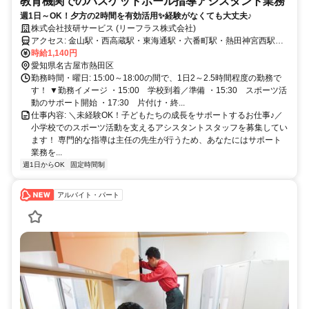
教育機関でのバスケットボール指導アシスタント業務
週1日～OK！夕方の2時間を有効活用✨経験がなくても大丈夫♪
株式会社技研サービス (リーフラス株式会社)
アクセス: 金山駅・西高蔵駅・東海通駅・六番町駅・熱田神宮西駅・
日比野駅・熱田駅からの通勤にも便利
時給1,140円
愛知県名古屋市熱田区
勤務時間・曜日: 15:00～18:00の間で、1日2～2.5時間程度の勤務で
す！ ▼勤務イメージ ・15:00 学校到着／準備 ・15:30 スポーツ活
動のサポート開始 ・17:30 片付け・終...
仕事内容: ＼未経験OK！子どもたちの成長をサポートするお仕事♪／
小学校でのスポーツ活動を支えるアシスタントスタッフを募集してい
ます！ 専門的な指導は主任の先生が行うため、あなたにはサポート
業務を...
週1日からOK
固定時間制
アルバイト・パート