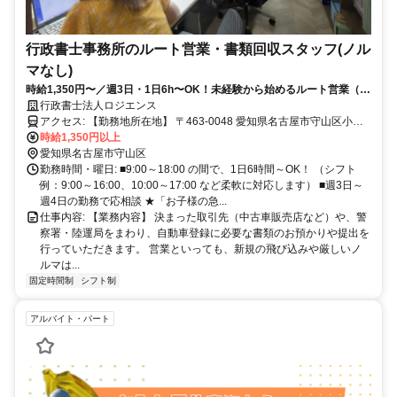
行政書士事務所のルート営業・書類回収スタッフ(ノル
マなし)
時給1,350円〜／週3日・1日6h〜OK！未経験から始めるルート営業（外
回り・書類回収）★冷食・ドリンク無料♪
行政書士法人ロジエンス
アクセス: 【勤務地所在地】 〒463-0048 愛知県名古屋市守山区小幡
南2丁目14番17号 グランコンフォール5階 （名鉄瀬戸線「小幡駅」よ
時給1,350円以上
り徒歩3分）
愛知県名古屋市守山区
勤務時間・曜日: ■9:00～18:00 の間で、1日6時間～OK！ （シフト
例：9:00～16:00、10:00～17:00 など柔軟に対応します） ■週3日～
週4日の勤務で応相談 ★「お子様の急...
仕事内容: 【業務内容】 決まった取引先（中古車販売店など）や、警
察署・陸運局をまわり、自動車登録に必要な書類のお預かりや提出を
行っていただきます。 営業といっても、新規の飛び込みや厳しいノ
ルマは...
固定時間制
シフト制
アルバイト・パート