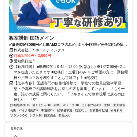
教室講師 国語メイン
✅最高時給3000円✅土曜AM2コマのみ✅小2～小4担当✅完全1対1の個別
指導
株式会社ETSホールディングス
時給1,700円～3,000円
愛知県日進市
【勤務時間】 ■勤務時間：9:45～12:00 (休憩なし) ※1授業60分×2コ
マを担当いただきます ■勤務日：土曜日のみ ※ご希望の方は、勤務曜
日や担当コマ数を増やすことも可能です！ ■開校時...
【仕事内容】 国語専門の個別指導塾で、学校での教員経験や学習
塾・予備校での講師経験をお持ちの方を募集しています。 「もう一
度、誰かの成長に関わりたい」 「フルタイムで教育現場に戻るのは
難しい」 「空...
扶養内勤務OK
週1日からOK
副業・WワークOK
土日祝のみOK
主婦・主夫歓迎
長期
バイク通勤OK
車通勤OK
経験者歓迎
残業なし
有資格者歓迎
研修あり
ブランクOK
シフト制
服装自由
昇給あり
業務委託