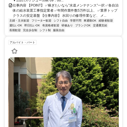
▼1日のスケジュール例 09：00...
仕事内容 【POINT】 ✅稼ぎたいなら”水道メンテナンス”一択 ✅各自治
体の給水装置工事指定業者 ✅年間作業件数5万件以上、 ✅業界トップ
クラスの安定基盤 【仕事内容】 水回りの修理作業など、 メ...
主婦・主夫歓迎
フリーター歓迎
シフト自由
学歴不問
車通勤OK
経験者歓迎
週払いOK
即日払いOK
有資格者歓迎
研修あり
ブランクOK
交通費支給
長期歓迎
完全歩合制
シフト制
服装自由
アルバイト・パート