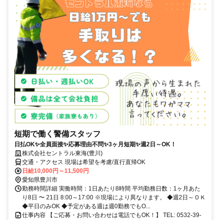
短期で働く警備スタッフ
日払OK✨全員面接✨応募理由不問✨3ヶ月短期✨週2日～OK！
株式会社セントラル東海(豊川)
交通・アクセス 現場は希望を考慮/直行直帰OK
日給10,000円～11,500円
愛知県豊川市
勤務時間詳細 実働時間：1日あたり8時間 平均勤務日数：1ヶ月あた
り8日 〜 21日 8:00～17:00 ※現場により異なります。 ◆週2日～ＯＫ
◆平日のみOK ◆予定がある週は週0勤務でもO...
仕事内容 【ご応募・お問い合わせは電話でもOK！】 TEL: 0532-39-