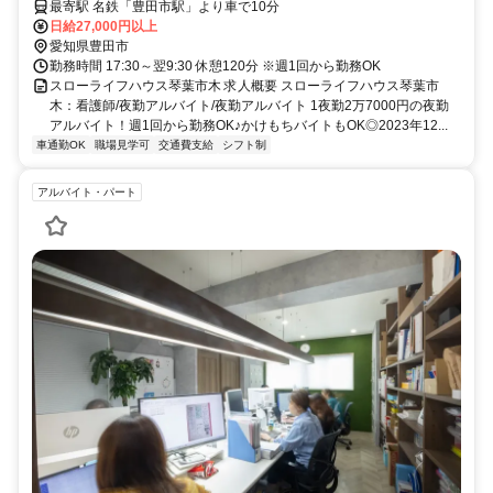
駅、サ高住、看護師、夜勤バイト】※採用強化中
最寄駅 名鉄「豊田市駅」より車で10分
日給27,000円以上
愛知県豊田市
勤務時間 17:30～翌9:30 休憩120分 ※週1回から勤務OK
スローライフハウス琴葉市木 求人概要 スローライフハウス琴葉市
木：看護師/夜勤アルバイト/夜勤アルバイト 1夜勤2万7000円の夜勤
アルバイト！週1回から勤務OK♪かけもちバイトもOK◎2023年12...
車通勤OK
職場見学可
交通費支給
シフト制
アルバイト・パート