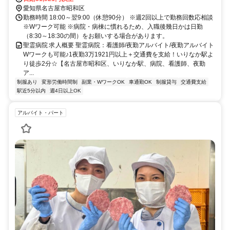
愛知県名古屋市昭和区
勤務時間 18:00～翌9:00（休憩90分） ※週2回以上で勤務回数応相談
※Wワーク可能 ※病院・病棟に慣れるため、入職後幾日かは日勤
（8:30～18:30の間）をお願いする場合があります。
聖霊病院 求人概要 聖霊病院：看護師/夜勤アルバイト/夜勤アルバイト
Wワークも可能♪1夜勤3万1921円以上＋交通費を支給！いりなか駅よ
り徒歩2分☆【名古屋市昭和区、いりなか駅、病院、看護師、夜勤
ア...
制服あり
変形労働時間制
副業・WワークOK
車通勤OK
制服貸与
交通費支給
駅近5分以内
週4日以上OK
アルバイト・パート