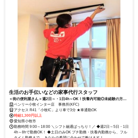
生活のお手伝いなどの家事代行スタッフ
＜街の便利屋さん＞週2日～・1日4h～OK！扶養内可能◎未経験の方大
歓迎！
ベンリー小牧インター店 事務所(KFC)
アクセス R41「小牧IC」より車で3分 ★車通勤OK
時給1,300円以上
愛知県小牧市
勤務時間 9:00～18:00 ＼シフト融通ばっちり！／ ◆週2日～5日・1日
4h～8hで勤務OK！ ◆土日のみOK プチ勤務・扶養内勤務から、フル
タイム勤務まで、 あなたの希望に合わせて働けます！...