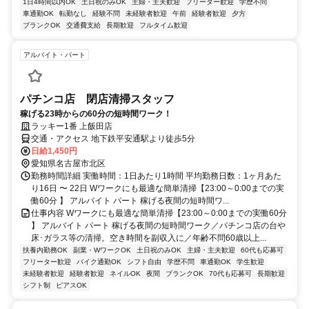
1日4時間以内OK
土日祝のみOK
主婦・主夫歓迎
フリーター歓迎
学歴不問
車通勤OK
転勤なし
経験不問
未経験者歓迎
午前
経験者歓迎
夕方
ブランクOK
交通費支給
長期歓迎
フルタイム歓迎
アルバイト・パート
パチンコ店 閉店清掃スタッフ
稼げる23時からの60分の短時間ワーク！
ラッキー1番 上飯田店
交通・アクセス 地下鉄平安通駅より徒歩5分
日給1,450円
愛知県名古屋市北区
勤務時間詳細 実働時間：1日あたり1時間 平均勤務日数：1ヶ月あた
り16日 〜 22日 Wワークにも最適な簡単清掃【23:00～0:00までの実
働60分 】 アルバイト パート 稼げる夜間の短時間ワ...
仕事内容 Wワークにも最適な簡単清掃【23:00～0:00までの実働60分
】 アルバイト パート 稼げる夜間の短時間ワーク／パチンコ店の台や
床･ガラス等の清掃。空き時間を副収入に／年齢不問60歳以上...
扶養内勤務OK
副業・WワークOK
土日祝のみOK
主婦・主夫歓迎
60代も応募可
フリーター歓迎
バイク通勤OK
シフト自由
学歴不問
車通勤OK
学生歓迎
未経験者歓迎
経験者歓迎
ネイルOK
夜間
ブランクOK
70代も応募可
長期歓迎
シフト制
ピアスOK