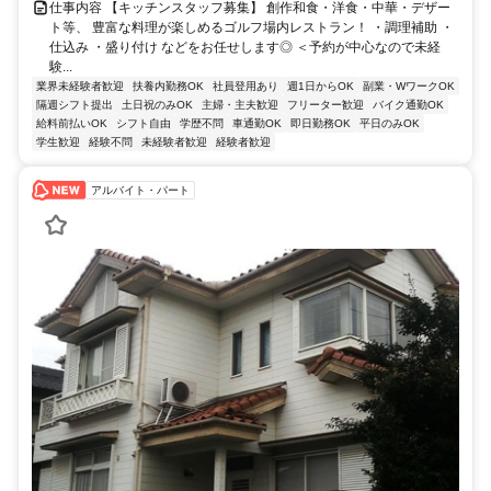
仕事内容 【キッチンスタッフ募集】 創作和食・洋食・中華・デザー
ト等、 豊富な料理が楽しめるゴルフ場内レストラン！ ・調理補助 ・
仕込み ・盛り付け などをお任せします◎ ＜予約が中心なので未経
験...
業界未経験者歓迎
扶養内勤務OK
社員登用あり
週1日からOK
副業・WワークOK
隔週シフト提出
土日祝のみOK
主婦・主夫歓迎
フリーター歓迎
バイク通勤OK
給料前払いOK
シフト自由
学歴不問
車通勤OK
即日勤務OK
平日のみOK
学生歓迎
経験不問
未経験者歓迎
経験者歓迎
アルバイト・パート