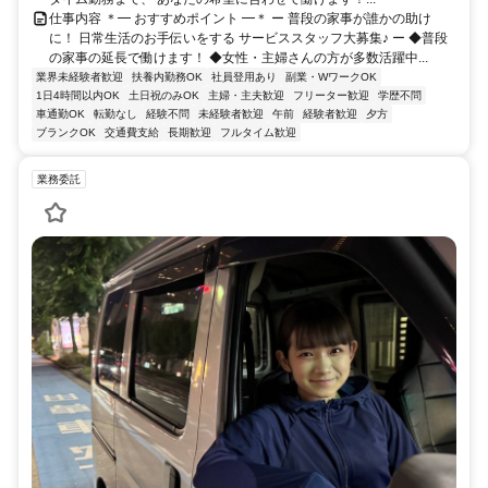
仕事内容 ＊━ おすすめポイント ━＊ ー 普段の家事が誰かの助け
に！ 日常生活のお手伝いをする サービススタッフ大募集♪ ー ◆普段
の家事の延長で働けます！ ◆女性・主婦さんの方が多数活躍中...
業界未経験者歓迎
扶養内勤務OK
社員登用あり
副業・WワークOK
1日4時間以内OK
土日祝のみOK
主婦・主夫歓迎
フリーター歓迎
学歴不問
車通勤OK
転勤なし
経験不問
未経験者歓迎
午前
経験者歓迎
夕方
ブランクOK
交通費支給
長期歓迎
フルタイム歓迎
業務委託