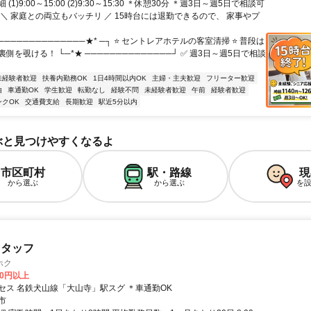
(1)9:00～15:00 (2)9:30～15:30 ＊休憩30分 ＊週3日～週5日で相談可
 ＼ 家庭との両立もバッチリ ／ 15時台には退勤できるので、 家事やプ
──────────────★* ─┐ ⭐ セントレアホテルの客室清掃 ⭐ 普段は
側を覗ける！ └─*★ ──────────────┘ ✅ 週3日～週5日で相談
未経験者歓迎
扶養内勤務OK
1日4時間以内OK
主婦・主夫歓迎
フリーター歓迎
由
車通勤OK
学生歓迎
転勤なし
経験不問
未経験者歓迎
午前
経験者歓迎
ンクOK
交通費支給
長期歓迎
駅近5分以内
ぶと見つけやすくなるよ
市区町村
駅・路線
現
から選ぶ
から選ぶ
を
スタッフ
ホク
00円以上
セス 名鉄犬山線「大山寺」駅スグ ＊車通勤OK
市