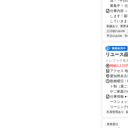
境！ ｢平日
募集中！ 仕.
仕事内容 
します！最
していきまし
制服あり
業界
土日祝のみOK
平日のみOK
学
リユース
トレファク名
時給1,170
アクセス 
愛知県名古
勤務曜日・時
ト制（週ご
やご家庭の都
仕事情報 
ースショッ
リーニング
社員登用あり
業務委託