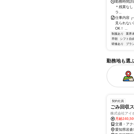
勤務時間詳細 
＊残業なし
ラ...
仕事内容 ┌
見られない裏
OK！ ...
制服あり
業界
早朝
シフト自
研修あり
ブラ
勤務地も選
契約社員
ごみ回収
株式会社アイ
月給240,5
交通・アク
愛知県岩倉