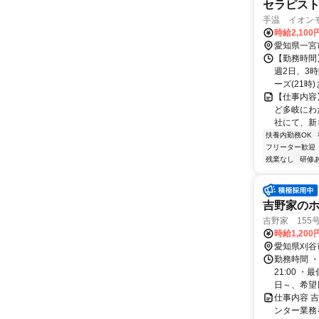
セラピス
手温 イオン
時給2,100
愛知県一宮
【勤務時間】
週2日、3
ーズ(21時)
【仕事内容
ど多岐にわ
社にて、新
扶養内勤務OK
フリーター歓迎
残業なし
研修
吉野家のホ
吉野家 155
時給1,200
愛知県刈谷
勤務時間 ・
21:00 
日～、希望日
仕事内容 
ンター業務