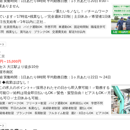
 実働時間：1日あたり8時間 平均勤務日数：1ヶ月あたり20日 8:00～
※残業ありません
―――――――――――――――― ✅重たいモノなし！ ✅チームワーク
ています ✅17時迄×残業なし ✅完全週休2日制｜土日休み ✅希望者1日体
当支給有 ✅1年以内に正社...
迎
社員登用あり
バイク通勤OK
学歴不問
車通勤OK
固定時間制
職場見学可
不問
残業なし
賞与あり
ブランクOK
交通費支給
駅近5分以内
ート
員
工業
0円～15,000円
セス 大江駅より徒歩10分
屋市南区
 実働時間：1日あたり8時間 平均勤務日数：1ヶ月あたり22日 〜 24日
:00 ◆残業ほぼなし！
⭐この求人のポイント⭐ ✅採用されたその日から即入寮可能！ ✅勤務する
可能◎ ✅給料は現金即日払いもOK ✅髪色・髪型自由！ピアスもOK ✅月
も可◎ ✅土日休みも可能...
副業・WワークOK
フリーター歓迎
バイク通勤OK
給料前払いOK
学歴不問
時間制
平日のみOK
転勤なし
未経験者歓迎
経験者歓迎
週払いOK
資格者歓迎
ブランクOK
長期歓迎
フルタイム歓迎
週2・3日からOK
ピアスOK
ート