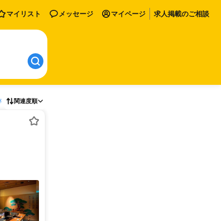
マイリスト
メッセージ
マイページ
求人掲載のご相談
存
関連度順