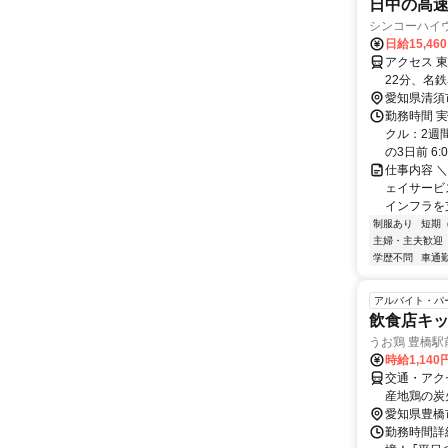
日中の高
シンコーハイ
日給15,46
アクセス 
22分、名鉄
愛知県清須
勤務時間 実
クル：2週
の3日前 6:0
仕事内容 
ェイサービ
インフラを
制服あり
短期
主婦・主夫歓迎
学歴不問
車通勤
アルバイト・パ
飲食店キッ
うお鶏 豊橋駅
時給1,140
交通・アク
産地鶏の炭
愛知県豊橋
勤務時間詳細