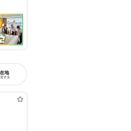
在地
設定する