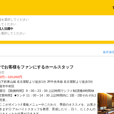
地を選択してください
してください
国人活躍中
を選択してください
条件保
話でお客様をファンにするホールスタッフ
青空
00円～320,000円
アクセス: 地下鉄東山線 名古屋駅より徒歩1分 JR中央本線 名古屋駅より徒歩3分
屋市中村区
日: 【勤務時間】 9：00～23：00 上記時間でシフト制(実働8時間/休
【営業時間】 ■ランチ 11：00～14：30 上記時間内に 1部・2部それぞれ1
業...
\\ここがポイント// 看板メニューやこだわり、季節のオススメを、お客さ
きます◎ アルバイトスタッフを教育、育成したり… 日々、たくさんの
りをもったお仕事ができます...