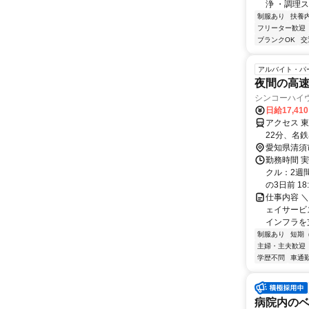
浄 ・調理ス
制服あり
扶養
フリーター歓迎
ブランクOK
交
アルバイト・パ
夜間の高
シンコーハイ
日給17,41
アクセス 
22分、名鉄
愛知県清須
勤務時間 実
クル：2週
の3日前 18:
仕事内容 
ェイサービ
インフラを
制服あり
短期
主婦・主夫歓迎
学歴不問
車通勤
病院内の