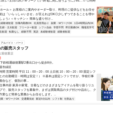
のみ｣､｢土日のみ｣｢Ｗワークで｣ ｢終電に間に合うように｣ etc…☆ ◎同時
..
＜ホール＞ お客様のご案内やオーダー取り、料理のご提供などをお任せ
初は「いらっしゃいませ」が言えればOK◎少しずつできることを増や
ょう♪ ＜キッチン＞ 簡単な盛り付け...
未経験者歓迎
扶養内勤務OK
社員登用あり
副業・WワークOK
1日4時間以内OK
主婦・主夫歓迎
フリーター歓迎
シフト自由
学歴不問
即日勤務OK
職場見学可
生歓迎
転勤なし
経験不問
英語
未経験者歓迎
経験者歓迎
アルバイト・パート
品の販売スタッフ
古屋徳重店
円
地下鉄桜通線徳重駅2番出口から徒歩8分。
屋市緑区
間 営業時間 平日 11：00～20：00 土日祝 10：00～20：00 固定シフ
との出勤曜日・時間は安定！） ※基本は固定シフトですが、学校行事
合など、個別の事...
● 仕事内容 家具や家電、古着などのさまざまなアイテムを取り扱うリユ
プで、販売スタッフを募集中。まずは買取商品のタグ付けや品出し、ク
作業など簡単な業務からお任せします。...
副業・WワークOK
交通費支給
駅近5分以内
シフト制
社割あり