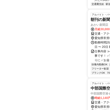
交通費支給
駅
アルバイト・パ
朝刊の新
あかい新聞店
月給30,00
交通・アク
愛知県常滑
勤務時間詳細
日 〜 20
仕事内容 
事です！ ✅
りに ✅お金
扶養内勤務OK
フリーター歓迎
ブランクOK
7
アルバイト・パ
中部国際
中部国際空港
時給1,140
交通・アク
愛知県常滑