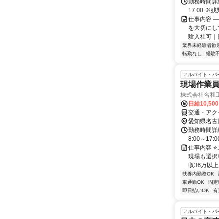
勤務時間詳細
17:00 
仕事内容 
を大切にし
験入社可｜日
業界未経験者歓
転勤なし
経験
アルバイト・パ
現場作業
株式会社名和
日給10,50
交通・アク
愛知県名古
勤務時間詳細
8:00～17
仕事内容 
現場も選択
収36万以上
扶養内勤務OK
車通勤OK
固定
即日払いOK
有
アルバイト・パ