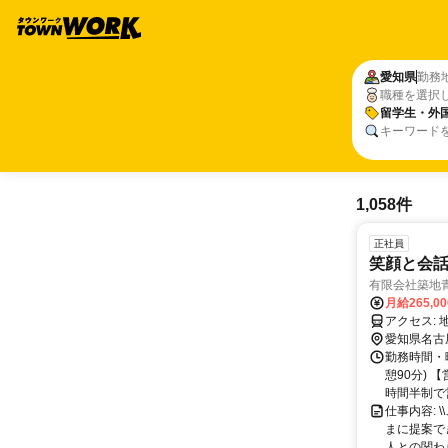
愛知県
勤務
職種を選択
留学生・外
キーワード
1,058件
正社員
笑顔と会
有限会社築地
月給265,0
愛知県名古
勤務時間・曜
憩90分) 
時間半制で営
仕事内容: 
まに提案で
人との関わ