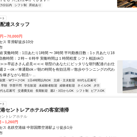
近5分以内
シフト制
昇給あり
ート
聞配達スタッフ
0円～70,000円
セス 常滑駅徒歩10分
市
 実働時間：1日あたり1時間 〜 3時間 平均勤務日数：1ヶ月あたり18
日 勤務時間：２時～６時半 実働時間は１時間程度 シフト相談ok◎
≫≫≫早起きさん必見≪≪≪ 朝型のあなたにピッタリな朝刊配達のお仕
週２～ok ✅車通勤ok ✅朝の時間を有効活用 ✅散歩やランニングの代わ
を稼ぎながら朝活✨ ...
副業・WワークOK
1日4時間以内OK
主婦・主夫歓迎
60代も応募可
早朝
学歴不問
学生歓迎
未経験者歓迎
経験者歓迎
ネイルOK
夕方
0代も応募可
交通費支給
長期歓迎
週2・3日からOK
シフト制
ピアスOK
ート
空港セントレアホテルの客室清掃
セントレアホテル
円～1,260円
セス 名鉄空港線 中部国際空港駅より徒歩1分
市