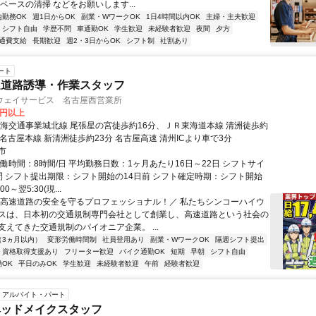
ペースの清掃 などをお願いします...
内勤務OK
週1日からOK
副業・WワークOK
1日4時間以内OK
主婦・主夫歓迎
シフト自由
学歴不問
車通勤OK
学生歓迎
未経験者歓迎
夜間
夕方
通費支給
長期歓迎
週2・3日からOK
シフト制
社割あり
ート
速道路誘導・作業スタッフ
ウェイサービス 名古屋西営業所
0円以上
東海交通事業城北線 尾張星の宮徒歩約16分、ＪＲ東海道本線 清洲徒歩約
名古屋本線 新清洲徒歩約23分 名古屋高速 清州ICより車で3分
市
働時間：8時間/日 平均勤務日数：1ヶ月あたり16日～22日 シフトサイ
間 シフト提出期限：シフト開始の14日前 シフト確定時期：シフト開始
00～翌5:30(現...
＼高速道路の安全を守るプロフェッショナル！／ 私たちシンコーハイウ
スは、日本初の交通規制専門会社として創業し、高速道路という社会の
支えてきた交通規制のパイオニア企業。 ...
（3ヵ月以内）
変形労働時間制
社員登用あり
副業・WワークOK
隔週シフト提出
資格取得支援あり
フリーター歓迎
バイク通勤OK
短期
早朝
シフト自由
OK
平日のみOK
学生歓迎
未経験者歓迎
午前
経験者歓迎
アルバイト・パート
ベッドメイクスタッフ