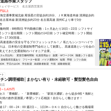
速道路作業スタッフ
ウェイサービス 名古屋西営業所
0円以上
東海交通事業城北線 尾張星の宮徒歩約16分、ＪＲ東海道本線 清洲徒歩約
名古屋本線 新清洲徒歩約23分 名古屋高速 清州ICより車で3分
市
働時間：8時間/日 平均勤務日数：1ヶ月あたり16日～22日 シフトサイ
間 シフト提出期限：シフト開始の14日前 シフト確定時期：シフト開始
0～17:30(現場...
＼高速道路の安全を守るプロフェッショナル！／ 私たちシンコーハイウ
スは、日本初の交通規制専門会社として創業し、高速道路という社会の
支えてきた交通規制のパイオニア企業。 ...
（3ヵ月以内）
変形労働時間制
社員登用あり
副業・WワークOK
隔週シフト提出
資格取得支援あり
フリーター歓迎
バイク通勤OK
短期
早朝
シフト自由
OK
平日のみOK
学生歓迎
未経験者歓迎
午前
経験者歓迎
ート
チン調理補助│まかない有り・未経験可・髪型髪色自由
前店
円～1,425円
セス 「豊橋駅」・「新豊橋駅」・「駅前大通駅」から徒歩4程＊海鮮と
火焼の創作居酒屋／希望シフト応相談！自分らしく働けます！
市
 17：00～24：00 週2日～、1日3h～ＯＫ☆ 自分らしく働ける職場環