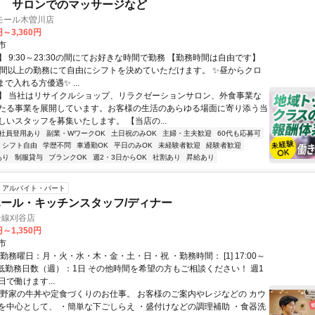
ト サロンでのマッサージなど
モール木曽川店
円～3,360円
市
 9:30～23:30の間にてお好きな時間で勤務 【勤務時間は自由です】
時間以上の勤務にて自由にシフトを決めていただけます。 ✨昼からクロ
まで入れる方優遇✨ ...
】 当社はリサイクルショップ、リラクゼーションサロン、外食事業な
たる事業を展開しています。お客様の生活のあらゆる場面に寄り添う当
しいスタッフを募集いたします。 【当店の...
社員登用あり
副業・WワークOK
土日祝のみOK
主婦・主夫歓迎
60代も応募可
シフト自由
学歴不問
車通勤OK
平日のみOK
未経験者歓迎
経験者歓迎
あり
制服貸与
ブランクOK
週2・3日からOK
社割あり
昇給あり
アルバイト・パート
ール・キッチンスタッフ/ディナー
号線刈谷店
円～1,350円
市
勤務曜日：月・火・水・木・金・土・日・祝 ・勤務時間： [1] 17:00～
・最低勤務日数（週）：1日 その他時間を希望の方もご相談ください！ 週1
で働けます...
吉野家の牛丼や定食づくりのお仕事。 お客様のご案内やレジなどの カウ
を中心として、 ・簡単な下ごしらえ ・盛付けなどの調理補助 ・食器洗