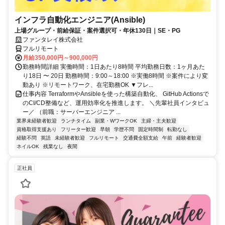
インフラ自動化エンジニア(Ansible)
上場グループ・前給保証・案件選択可・年休130日｜SE・PG
ファンタレイ株式会社
フルリモート
月給350,000円～900,000円
勤務時間詳細 実働時間：1日あたり8時間 平均勤務日数：1ヶ月あた
り18日 〜 20日 勤務時間：9:00～18:00 ※実働8時間 ※案件により変
動あり ※リモートワーク、在宅勤務OK ▼フレ...
仕事内容 TerraformやAnsibleを使った構築自動化、 GitHub Actionsで
のCI/CD整備など、運用効率化を推進します。 ＼先輩社員インタビュ
ー／ （前職：サーバーエンジニア ...
業界未経験者歓迎
ランチタイム
副業・WワークOK
主婦・主夫歓迎
資格取得支援あり
フリーター歓迎
早朝
学歴不問
固定時間制
転勤なし
経験不問
英語
未経験者歓迎
フルリモート
交通費全額支給
午前
経験者歓迎
ネイルOK
残業なし
夜間
正社員