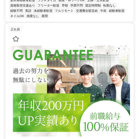
業界未経験者歓迎
ランチタイム
副業・WワークOK
主婦・主夫歓迎
資格取得支援あり
フリーター歓迎
早朝
学歴不問
固定時間制
転勤なし
経験不問
英語
未経験者歓迎
フルリモート
交通費全額支給
午前
経験者歓迎
ネイルOK
残業なし
夜間
正社員