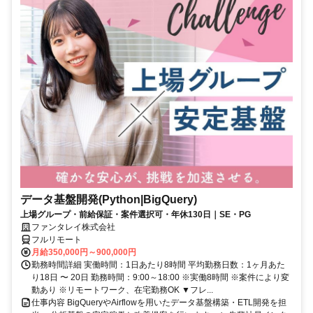
データ基盤開発(Python|BigQuery)
上場グループ・前給保証・案件選択可・年休130日｜SE・PG
ファンタレイ株式会社
フルリモート
月給350,000円～900,000円
勤務時間詳細 実働時間：1日あたり8時間 平均勤務日数：1ヶ月あた
り18日 〜 20日 勤務時間：9:00～18:00 ※実働8時間 ※案件により変
動あり ※リモートワーク、在宅勤務OK ▼フレ...
仕事内容 BigQueryやAirflowを用いたデータ基盤構築・ETL開発を担