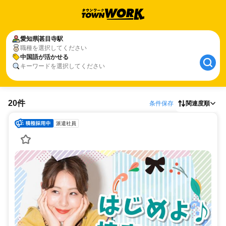
愛知県
甚目寺駅
職種を選択してください
中国語が活かせる
キーワードを選択してください
20件
条件保存
関連度順
派遣社員