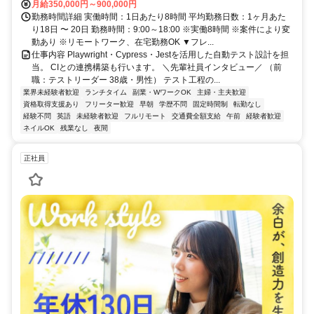
月給350,000円～900,000円
勤務時間詳細 実働時間：1日あたり8時間 平均勤務日数：1ヶ月あた
り18日 〜 20日 勤務時間：9:00～18:00 ※実働8時間 ※案件により変
動あり ※リモートワーク、在宅勤務OK ▼フレ...
仕事内容 Playwright・Cypress・Jestを活用した自動テスト設計を担
当。 CIとの連携構築も行います。 ＼先輩社員インタビュー／ （前
職：テストリーダー 38歳・男性） テスト工程の...
業界未経験者歓迎
ランチタイム
副業・WワークOK
主婦・主夫歓迎
資格取得支援あり
フリーター歓迎
早朝
学歴不問
固定時間制
転勤なし
経験不問
英語
未経験者歓迎
フルリモート
交通費全額支給
午前
経験者歓迎
ネイルOK
残業なし
夜間
正社員