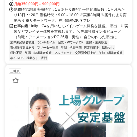
月給350,000円～900,000円
勤務時間詳細 実働時間：1日あたり8時間 平均勤務日数：1ヶ月あた
り18日 〜 20日 勤務時間：9:00～18:00 ※実働8時間 ※案件により変
動あり ※リモートワーク、在宅勤務OK ▼フレ...
仕事内容 Unity・C#を用いたモバイルゲーム開発を担当。 演出・UI実
装などプレイヤー体験を重視します。 ＼先輩社員インタビュー／
（前職：アニメーションPG 26歳・男性） 自分の作った演出に...
業界未経験者歓迎
ランチタイム
副業・WワークOK
主婦・主夫歓迎
資格取得支援あり
フリーター歓迎
早朝
学歴不問
固定時間制
転勤なし
経験不問
英語
未経験者歓迎
フルリモート
交通費全額支給
午前
経験者歓迎
ネイルOK
残業なし
夜間
正社員