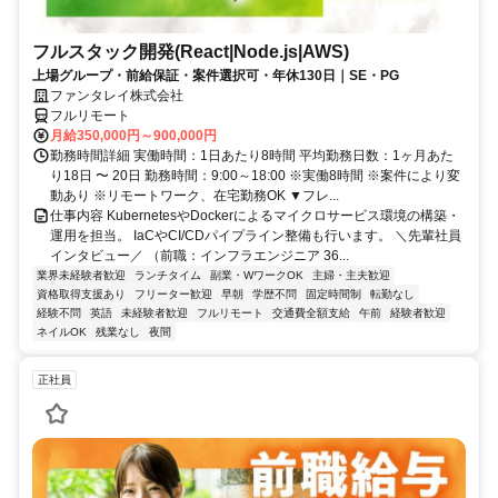
フルスタック開発(React|Node.js|AWS)
上場グループ・前給保証・案件選択可・年休130日｜SE・PG
ファンタレイ株式会社
フルリモート
月給350,000円～900,000円
勤務時間詳細 実働時間：1日あたり8時間 平均勤務日数：1ヶ月あた
り18日 〜 20日 勤務時間：9:00～18:00 ※実働8時間 ※案件により変
動あり ※リモートワーク、在宅勤務OK ▼フレ...
仕事内容 KubernetesやDockerによるマイクロサービス環境の構築・
運用を担当。 IaCやCI/CDパイプライン整備も行います。 ＼先輩社員
インタビュー／ （前職：インフラエンジニア 36...
業界未経験者歓迎
ランチタイム
副業・WワークOK
主婦・主夫歓迎
資格取得支援あり
フリーター歓迎
早朝
学歴不問
固定時間制
転勤なし
経験不問
英語
未経験者歓迎
フルリモート
交通費全額支給
午前
経験者歓迎
ネイルOK
残業なし
夜間
正社員