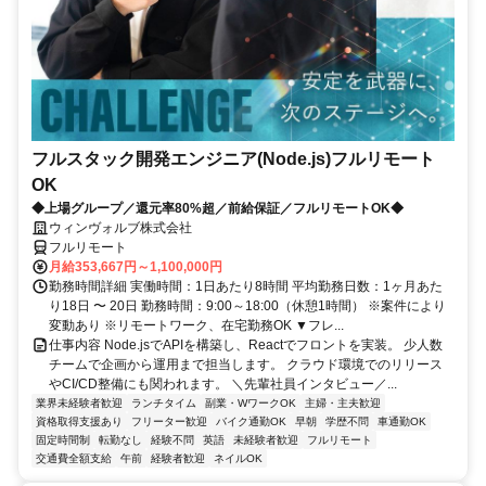
フルスタック開発エンジニア(Node.js)フルリモート
OK
◆上場グループ／還元率80%超／前給保証／フルリモートOK◆
ウィンヴォルブ株式会社
フルリモート
月給353,667円～1,100,000円
勤務時間詳細 実働時間：1日あたり8時間 平均勤務日数：1ヶ月あた
り18日 〜 20日 勤務時間：9:00～18:00（休憩1時間） ※案件により
変動あり ※リモートワーク、在宅勤務OK ▼フレ...
仕事内容 Node.jsでAPIを構築し、Reactでフロントを実装。 少人数
チームで企画から運用まで担当します。 クラウド環境でのリリース
やCI/CD整備にも関われます。 ＼先輩社員インタビュー／...
業界未経験者歓迎
ランチタイム
副業・WワークOK
主婦・主夫歓迎
資格取得支援あり
フリーター歓迎
バイク通勤OK
早朝
学歴不問
車通勤OK
固定時間制
転勤なし
経験不問
英語
未経験者歓迎
フルリモート
交通費全額支給
午前
経験者歓迎
ネイルOK