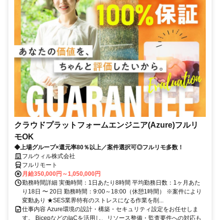
クラウドプラットフォームエンジニア(Azure)フルリ
モOK
◆上場グループ×還元率80％以上／案件選択可◎フルリモ多数！
フルウィル株式会社
フルリモート
月給350,000円～1,050,000円
勤務時間詳細 実働時間：1日あたり8時間 平均勤務日数：1ヶ月あた
り18日 〜 20日 勤務時間：9:00～18:00（休憩1時間） ※案件により
変動あり ★SES業界特有のストレスになる作業を削...
仕事内容 Azure環境の設計・構築・セキュリティ設定をお任せしま
す。 BicepなどのIaCを活用し、リソース整備・監査要件への対応も