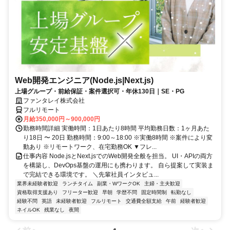
Web開発エンジニア(Node.js|Next.js)
上場グループ・前給保証・案件選択可・年休130日｜SE・PG
ファンタレイ株式会社
フルリモート
月給350,000円～900,000円
勤務時間詳細 実働時間：1日あたり8時間 平均勤務日数：1ヶ月あた
り18日 〜 20日 勤務時間：9:00～18:00 ※実働8時間 ※案件により変
動あり ※リモートワーク、在宅勤務OK ▼フレ...
仕事内容 Node.jsとNext.jsでのWeb開発全般を担当。 UI・APIの両方
を構築し、DevOps基盤の運用にも携わります。 自ら提案して実装ま
で完結できる環境です。 ＼先輩社員インタビュ...
業界未経験者歓迎
ランチタイム
副業・WワークOK
主婦・主夫歓迎
資格取得支援あり
フリーター歓迎
早朝
学歴不問
固定時間制
転勤なし
経験不問
英語
未経験者歓迎
フルリモート
交通費全額支給
午前
経験者歓迎
ネイルOK
残業なし
夜間