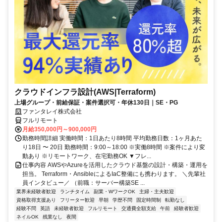
クラウドインフラ設計(AWS|Terraform)
上場グループ・前給保証・案件選択可・年休130日｜SE・PG
ファンタレイ株式会社
フルリモート
月給350,000円～900,000円
勤務時間詳細 実働時間：1日あたり8時間 平均勤務日数：1ヶ月あた
り18日 〜 20日 勤務時間：9:00～18:00 ※実働8時間 ※案件により変
動あり ※リモートワーク、在宅勤務OK ▼フレ...
仕事内容 AWSやAzureを活用したクラウド基盤の設計・構築・運用を
担当。 Terraform・AnsibleによるIaC整備にも携わります。 ＼先輩社
員インタビュー／ （前職：サーバー構築SE ...
業界未経験者歓迎
ランチタイム
副業・WワークOK
主婦・主夫歓迎
資格取得支援あり
フリーター歓迎
早朝
学歴不問
固定時間制
転勤なし
経験不問
英語
未経験者歓迎
フルリモート
交通費全額支給
午前
経験者歓迎
ネイルOK
残業なし
夜間