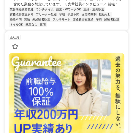
含めた業務を想定しています。 ＼先輩社員インタビュー／ 前職：...
業界未経験者歓迎
ランチタイム
副業・WワークOK
主婦・主夫歓迎
資格取得支援あり
フリーター歓迎
早朝
学歴不問
固定時間制
転勤なし
経験不問
英語
未経験者歓迎
フルリモート
交通費全額支給
午前
経験者歓迎
ネイルOK
残業なし
夜間
正社員