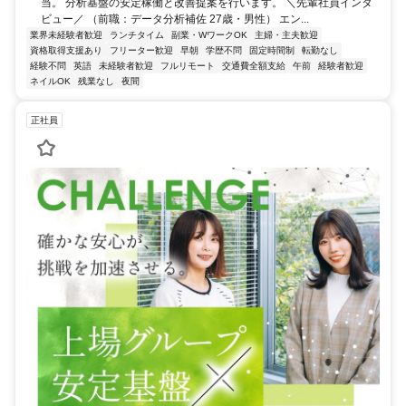
当。 分析基盤の安定稼働と改善提案を行います。 ＼先輩社員インタ
ビュー／ （前職：データ分析補佐 27歳・男性） エン...
業界未経験者歓迎
ランチタイム
副業・WワークOK
主婦・主夫歓迎
資格取得支援あり
フリーター歓迎
早朝
学歴不問
固定時間制
転勤なし
経験不問
英語
未経験者歓迎
フルリモート
交通費全額支給
午前
経験者歓迎
ネイルOK
残業なし
夜間
正社員