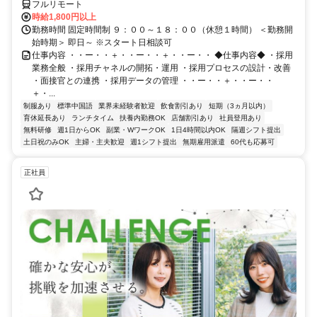
フルリモート
時給1,800円以上
勤務時間 固定時間制 ９：００～１８：００（休憩１時間） ＜勤務開
始時期＞ 即日～ ※スタート日相談可
仕事内容 ・・ー・・＋・・ー・・＋・・ー・・ ◆仕事内容◆ ・採用
業務全般 ・採用チャネルの開拓・運用 ・採用プロセスの設計・改善
・面接官との連携 ・採用データの管理 ・・ー・・＋・・ー・・
＋・...
制服あり
標準中国語
業界未経験者歓迎
飲食割引あり
短期（3ヵ月以内）
育休延長あり
ランチタイム
扶養内勤務OK
店舗割引あり
社員登用あり
無料研修
週1日からOK
副業・WワークOK
1日4時間以内OK
隔週シフト提出
土日祝のみOK
主婦・主夫歓迎
週1シフト提出
無期雇用派遣
60代も応募可
正社員