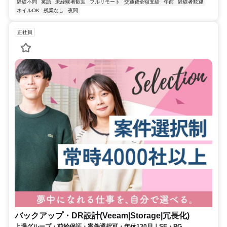
経験不問
英語
未経験者歓迎
フルリモート
交通費全額支給
午前
経験者歓迎
ネイルOK
残業なし
夜間
正社員
バックアップ・DR設計(Veeam|Storage|冗長化)
上場グループ・前給保証・案件選択可・年休130日｜SE・PG