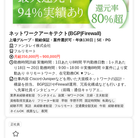
ネットワークアーキテクト(BGP|Firewall)
上場グループ・前給保証・案件選択可・年休130日｜SE・PG
ファンタレイ株式会社
フルリモート
月給350,000円～900,000円
勤務時間詳細 実働時間：1日あたり8時間 平均勤務日数：1ヶ月あた
り18日 〜 20日 勤務時間：9:00～18:00 ※実働8時間 ※案件により変
動あり ※リモートワーク、在宅勤務OK ▼フレ...
仕事内容 CiscoやJuniperなどを用いた大規模ネットワークの設計・
構築を担当。 BGP設計やFirewall運用、冗長化構成なども行います。
＼先輩社員インタビュー／ （前職：通信キャリアエ...
業界未経験者歓迎
ランチタイム
副業・WワークOK
主婦・主夫歓迎
資格取得支援あり
フリーター歓迎
早朝
学歴不問
固定時間制
転勤なし
経験不問
英語
未経験者歓迎
フルリモート
交通費全額支給
午前
経験者歓迎
ネイルOK
残業なし
夜間
正社員