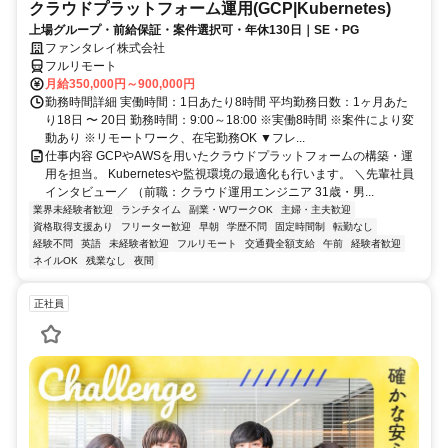
クラウドプラットフォーム運用(GCP|Kubernetes)
上場グループ・前給保証・案件選択可・年休130日｜SE・PG
ファンタレイ株式会社
フルリモート
月給350,000円～900,000円
勤務時間詳細 実働時間：1日あたり8時間 平均勤務日数：1ヶ月あた
り18日 〜 20日 勤務時間：9:00～18:00 ※実働8時間 ※案件により変
動あり ※リモートワーク、在宅勤務OK ▼フレ...
仕事内容 GCPやAWSを用いたクラウドプラットフォームの構築・運
用を担当。 Kubernetesや監視環境の最適化も行います。 ＼先輩社員
インタビュー／ （前職：クラウド運用エンジニア 31歳・男...
業界未経験者歓迎
ランチタイム
副業・WワークOK
主婦・主夫歓迎
資格取得支援あり
フリーター歓迎
早朝
学歴不問
固定時間制
転勤なし
経験不問
英語
未経験者歓迎
フルリモート
交通費全額支給
午前
経験者歓迎
ネイルOK
残業なし
夜間
正社員