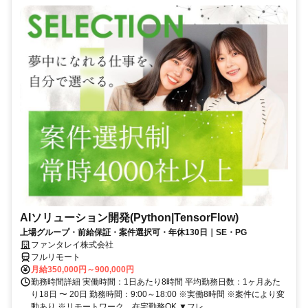
AIソリューション開発(Python|TensorFlow)
上場グループ・前給保証・案件選択可・年休130日｜SE・PG
ファンタレイ株式会社
フルリモート
月給350,000円～900,000円
勤務時間詳細 実働時間：1日あたり8時間 平均勤務日数：1ヶ月あた
り18日 〜 20日 勤務時間：9:00～18:00 ※実働8時間 ※案件により変
動あり ※リモートワーク、在宅勤務OK ▼フレ...