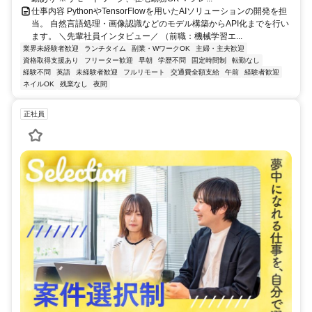
仕事内容 PythonやTensorFlowを用いたAIソリューションの開発を担
当。 自然言語処理・画像認識などのモデル構築からAPI化までを行い
ます。 ＼先輩社員インタビュー／ （前職：機械学習エ...
業界未経験者歓迎
ランチタイム
副業・WワークOK
主婦・主夫歓迎
資格取得支援あり
フリーター歓迎
早朝
学歴不問
固定時間制
転勤なし
経験不問
英語
未経験者歓迎
フルリモート
交通費全額支給
午前
経験者歓迎
ネイルOK
残業なし
夜間
正社員