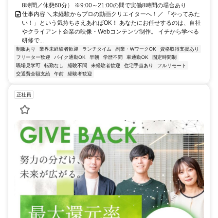
8時間／休憩60分） ※9:00～21:00の間で実働8時間の場合あり
仕事内容 ＼未経験からプロの動画クリエイターへ！／ 「やってみた
い！」という気持ちさえあればOK！ あなたにお任せするのは、自社
やクライアント企業の映像・Webコンテンツ制作。 イチから学べる
研修で...
制服あり
業界未経験者歓迎
ランチタイム
副業・WワークOK
資格取得支援あり
フリーター歓迎
バイク通勤OK
早朝
学歴不問
車通勤OK
固定時間制
職場見学可
転勤なし
経験不問
未経験者歓迎
住宅手当あり
フルリモート
交通費全額支給
午前
経験者歓迎
正社員