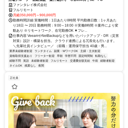
ファンタレイ株式会社
フルリモート
月給350,000円～900,000円
勤務時間詳細 実働時間：1日あたり8時間 平均勤務日数：1ヶ月あた
り18日 〜 20日 勤務時間：9:00～18:00 ※実働8時間 ※案件により変
動あり ※リモートワーク、在宅勤務OK ▼フレ...
仕事内容 VeeamやNetBackupなどを用いたバックアップ・DR（災害
対策）設計・構築を担当。 クラウド連携による冗長化も行います。
＼先輩社員インタビュー／ （前職：運用保守担当 40歳・男...
業界未経験者歓迎
ランチタイム
副業・WワークOK
主婦・主夫歓迎
資格取得支援あり
フリーター歓迎
早朝
学歴不問
固定時間制
転勤なし
経験不問
英語
未経験者歓迎
フルリモート
交通費全額支給
午前
経験者歓迎
ネイルOK
残業なし
夜間
正社員