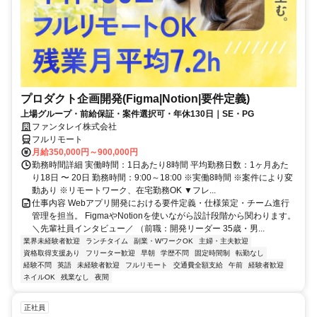
プロダクト企画開発(Figma|Notion|要件定義)
上場グループ・前給保証・案件選択可・年休130日｜SE・PG
ファンタレイ株式会社
フルリモート
月給350,000円～900,000円
勤務時間詳細 実働時間：1日あたり8時間 平均勤務日数：1ヶ月あた
り18日 〜 20日 勤務時間：9:00～18:00 ※実働8時間 ※案件により変
動あり ※リモートワーク、在宅勤務OK ▼フレ...
仕事内容 Webアプリ開発における要件定義・仕様策定・チーム進行
管理を担当。 FigmaやNotionを使いながら設計段階から関わります。
＼先輩社員インタビュー／ （前職：開発リーダー 35歳・男...
業界未経験者歓迎
ランチタイム
副業・WワークOK
主婦・主夫歓迎
資格取得支援あり
フリーター歓迎
早朝
学歴不問
固定時間制
転勤なし
経験不問
英語
未経験者歓迎
フルリモート
交通費全額支給
午前
経験者歓迎
ネイルOK
残業なし
夜間
正社員