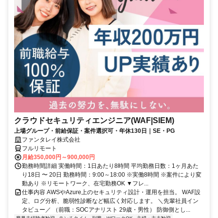
クラウドセキュリティエンジニア(WAF|SIEM)
上場グループ・前給保証・案件選択可・年休130日｜SE・PG
ファンタレイ株式会社
フルリモート
月給350,000円～900,000円
勤務時間詳細 実働時間：1日あたり8時間 平均勤務日数：1ヶ月あた
り18日 〜 20日 勤務時間：9:00～18:00 ※実働8時間 ※案件により変
動あり ※リモートワーク、在宅勤務OK ▼フレ...
仕事内容 AWSやAzure上のセキュリティ設計・運用を担当。 WAF設
定、ログ分析、脆弱性診断など幅広く対応します。 ＼先輩社員イン
タビュー／ （前職：SOCアナリスト 29歳・男性） 防御側とし...