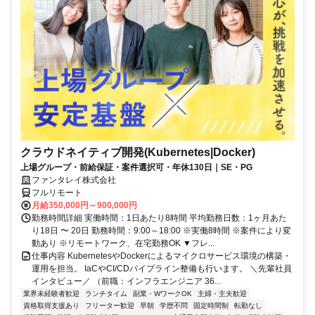
クラウドネイティブ開発(Kubernetes|Docker)
上場グループ・前給保証・案件選択可・年休130日｜SE・PG
ファンタレイ株式会社
フルリモート
月給350,000円～900,000円
勤務時間詳細 実働時間：1日あたり8時間 平均勤務日数：1ヶ月あた
り18日 〜 20日 勤務時間：9:00～18:00 ※実働8時間 ※案件により変
動あり ※リモートワーク、在宅勤務OK ▼フレ...
仕事内容 KubernetesやDockerによるマイクロサービス環境の構築・
運用を担当。 IaCやCI/CDパイプライン整備も行います。 ＼先輩社員
インタビュー／ （前職：インフラエンジニア 36...
業界未経験者歓迎
ランチタイム
副業・WワークOK
主婦・主夫歓迎
資格取得支援あり
フリーター歓迎
早朝
学歴不問
固定時間制
転勤なし