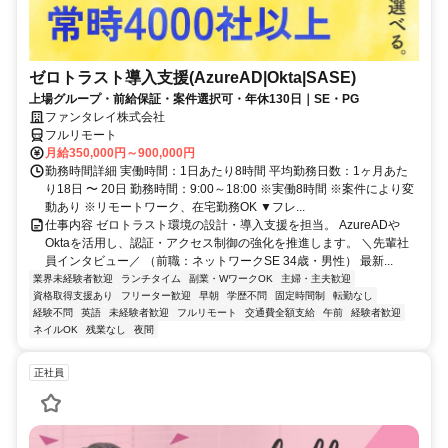
ゼロトラスト導入支援(AzureAD|Okta|SASE)
上場グループ・前給保証・案件選択可・年休130日｜SE・PG
ファンタレイ株式会社
フルリモート
月給350,000円～900,000円
勤務時間詳細 実働時間：1日あたり8時間 平均勤務日数：1ヶ月あた
り18日 〜 20日 勤務時間：9:00～18:00 ※実働8時間 ※案件により変
動あり ※リモートワーク、在宅勤務OK ▼フレ...
仕事内容 ゼロトラスト環境の設計・導入支援を担当。 AzureADや
Oktaを活用し、認証・アクセス制御の強化を推進します。 ＼先輩社
員インタビュー／ （前職：ネットワークSE 34歳・男性） 最新...
業界未経験者歓迎
ランチタイム
副業・WワークOK
主婦・主夫歓迎
資格取得支援あり
フリーター歓迎
早朝
学歴不問
固定時間制
転勤なし
経験不問
英語
未経験者歓迎
フルリモート
交通費全額支給
午前
経験者歓迎
ネイルOK
残業なし
夜間
正社員