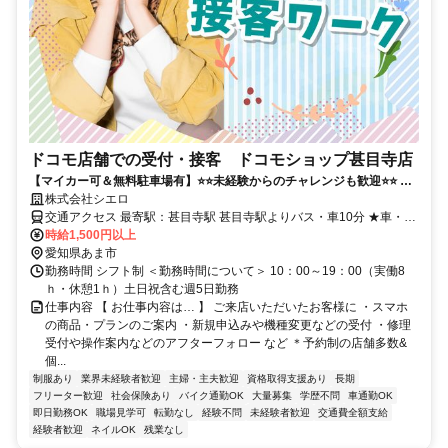
ドコモ店舗での受付・接客 ドコモショップ甚目寺店
【マイカー可＆無料駐車場有】⭐️⭐️未経験からのチャレンジも歓迎⭐️⭐️ 入
社祝金最大10万円！ 高時給&手厚いサポートで長く続けられます！
株式会社シエロ
交通アクセス 最寄駅：甚目寺駅 甚目寺駅よりバス・車10分 ★車・バ
イク通勤OK
時給1,500円以上
愛知県あま市
勤務時間 シフト制 ＜勤務時間について＞ 10：00～19：00（実働8
ｈ・休憩1ｈ）土日祝含む週5日勤務
仕事内容 【 お仕事内容は… 】 ご来店いただいたお客様に ・スマホ
の商品・プランのご案内 ・新規申込みや機種変更などの受付 ・修理
受付や操作案内などのアフターフォロー など ＊予約制の店舗多数&
個...
制服あり
業界未経験者歓迎
主婦・主夫歓迎
資格取得支援あり
長期
フリーター歓迎
社会保険あり
バイク通勤OK
大量募集
学歴不問
車通勤OK
即日勤務OK
職場見学可
転勤なし
経験不問
未経験者歓迎
交通費全額支給
経験者歓迎
ネイルOK
残業なし