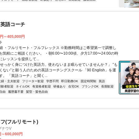
な英語コーチ
0円～405,000円
ト
細 ・フルリモート・フルフレックス ※勤務時間はご希望第一で調整し
気軽にご相談ください。 ・朝6:00〜10:00頃、夕方17:00〜24:00の時
レッスンを提供して...
「せっかく身につけた英語力、使わないまま眠らせていませんか？」 “も
ない”と願う人のための英語コーチングスクール 「90 English」を運
。 「英語コーチ」と聞く...
主婦・主夫歓迎
フリーター歓迎
学歴不問
即日勤務OK
固定時間制
英語
経験者歓迎
ネイルOK
有資格者歓迎
研修あり
在宅OK
ブランクOK
長期歓迎
自由
履歴書不要
髪型・髪色自由
フ(フルリモート)
ブナウV
円～600,000円