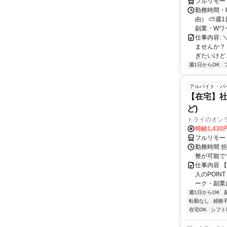
フルリモー
勤務時間・
由） ⛅週1
副業・Wワ
仕事内容: 
ませんか？
ぎたいけど…
週1日からOK
アルバイト・パ
【在宅】社
ど)
トライのオン
時給1,430
フルリモー
勤務時間 
整が可能で
仕事内容 
人のPOIN
ーク・副業に
週1日からOK
転勤なし
経験
在宅OK
シフト