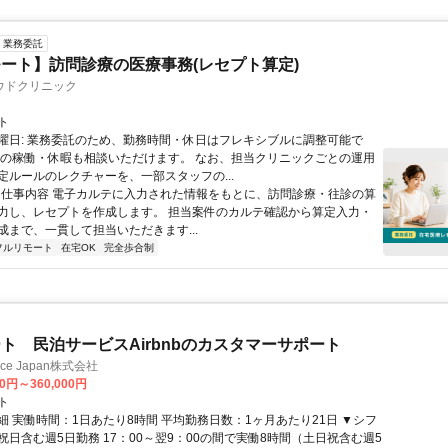
業務委託
ート】訪問診療の医療事務(レセプト算定)
ウドクリニック
ト
曜日: 業務委託のため、勤務時間・休日はフレキシブルに調整可能で
祝の稼働・休暇も相談いただけます。 なお、担当クリニックごとの運用
定ルールのレクチャーを、一部スタッフの...
 ■ 仕事内容 電子カルテに入力された情報をもとに、訪問診療・往診の算
力し、レセプトを作成します。 担当案件のカルテ確認から算定入力・
成まで、一貫して担当いただきます...
フルリモート
在宅OK
完全歩合制
ト 民泊サービスAirbnbのカスタマーサポート
ance Japan株式会社
00円～360,000円
ト
細 実働時間：1日あたり8時間 平均勤務日数：1ヶ月あたり21日 ▼シフ
祝日含む週5日勤務 17：00～翌9：00の間で実働8時間（土日祝含む週5