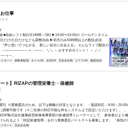
たお仕事
リクス
ト
 ■自由シフト制(1日1時間～OK) ▶19:00〜24:00の ゴールデンタイム
平日だけ/土日だけなども調整自由 ▶初月のみ50時間以上の配信必須
／ 『声と想いでつながる、 新しい自分に出会える』 そんなライブ配信の
 ╭─────────･⭐･･───╮ ＼＼ ～ おすすめポイント！ ～ ／／
──ｖ─...
ルリモート
経験者歓迎
ネイルOK
在宅OK
完全歩合制
ピアスOK
服装自由
ート】RIZAPの管理栄養士・保健師
社
ト
曜日: ※業務委託のため、以下は稼働の目安となります。 ・面談対応：9:00～20:0
に調整可能です（※ご自身の対応可能な枠をシステム上で設定いただけます）。 ...
 RIZAP株式会社健康経営保険者事業部の保健指導トレーナーとして、 参加者がより
けられるよう「特定保健指導」を行う業務委託パートナーを募集します。 「病気の手前
ルリモート
完全歩合制