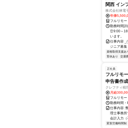
関西 イン
株式会社林電
年俸5,500,
フルリモー
勤務時間詳細
⏰9:00～
います。
仕事内容 _/_
ジニア募集
資格取得支援あ
育休あり
交通
正社員
フルリモー
申告書作
クレフティ税
月給300,0
フルリモー
勤務時間・曜日
仕事内容:
理士事務所
会計入力（
変形労働時間制