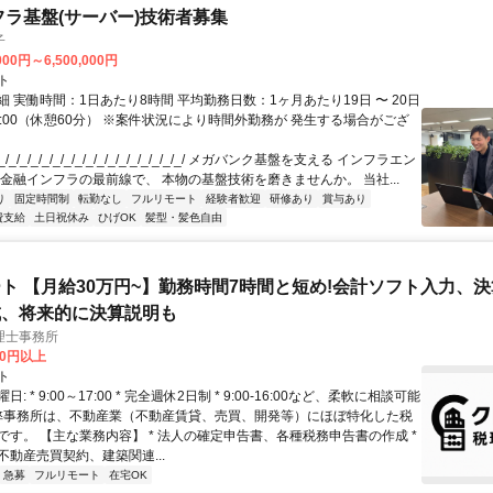
フラ基盤(サーバー)技術者募集
子
000円～6,500,000円
ト
 実働時間：1日あたり8時間 平均勤務日数：1ヶ月あたり19日 〜 20日
18:00（休憩60分） ※案件状況により時間外勤務が 発生する場合がござ
/_/_/_/_/_/_/_/_/_/_/_/_/_/_/_/_/ メガバンク基盤を支える インフラエン
 金融インフラの最前線で、 本物の基盤技術を磨きませんか。 当社...
り
固定時間制
転勤なし
フルリモート
経験者歓迎
研修あり
賞与あり
費支給
土日祝休み
ひげOK
髪型・髪色自由
ト 【月給30万円~】勤務時間7時間と短め!会計ソフト入力、
成、将来的に決算説明も
理士事務所
00円以上
ト
: * 9:00～17:00 * 完全週休2日制 * 9:00-16:00など、柔軟に相談可能
 弊事務所は、不動産業（不動産賃貸、売買、開発等）にほぼ特化した税
です。 【主な業務内容】 * 法人の確定申告書、各種税務申告書の作成 *
不動産売買契約、建築関連...
急募
フルリモート
在宅OK