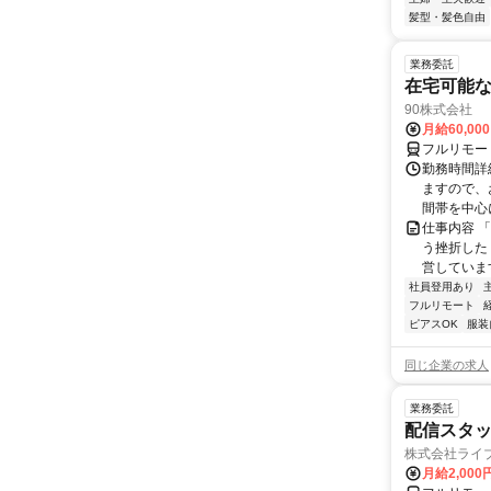
髪型・髪色自由
業務委託
在宅可能
90株式会社
月給60,00
フルリモー
勤務時間詳
ますので、お
間帯を中心に
仕事内容 
う挫折したく
営しています
社員登用あり
フルリモート
ピアスOK
服装
同じ企業の求人
業務委託
配信スタッ
株式会社ライ
月給2,000