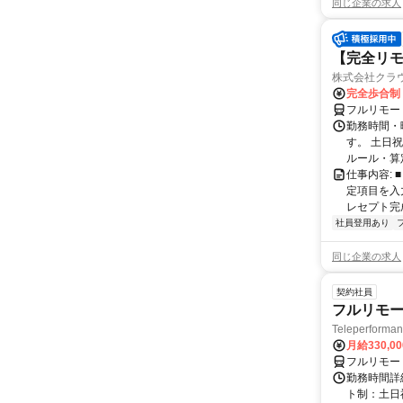
同じ企業の求人
【完全リモ
株式会社クラ
完全歩合制
フルリモー
勤務時間・
す。 土日
ルール・算
仕事内容:
定項目を入
レセプト完
社員登用あり
同じ企業の求人
契約社員
フルリモー
Teleperform
月給330,0
フルリモー
勤務時間詳
ト制：土日