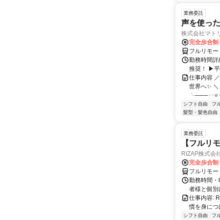
業務委託
声を使っ
株式会社マト
完全歩合制
フルリモー
勤務時間詳細
推奨！ ▶
仕事内容 
世界へ✨ ＼
╰───･･⭐･
シフト自由
フ
髪型・髪色自由
業務委託
【フルリモ
RIZAP株式会
完全歩合制
フルリモー
勤務時間・
者様と個別
仕事内容:
慣を身につ
シフト自由
フ