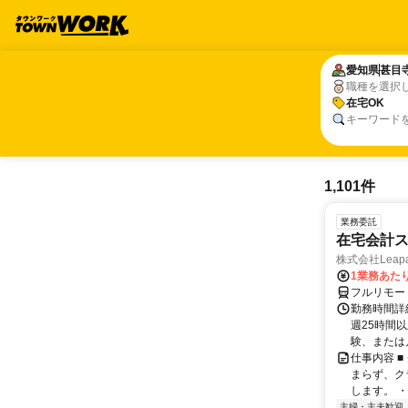
愛知県
愛知県
甚目
甚目
職種を選択
在宅OK
在宅OK
キーワード
1,101件
業務委託
在宅会計
株式会社Leapal
1業務あたり
フルリモー
勤務時間詳
週25時間
験、または
仕事内容 
まらず、ク
します。 ・
主婦・主夫歓迎