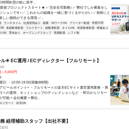
1時間休憩の他に前半...
★新規プロジェクトスタート★ ✅ 完全在宅勤務♪ ✅ 弊社でしか募集をし
ジションです♪ ✅ これからの組織を一緒に形づくるやりがい ✅ 前例にと
しい挑戦ができる環境 ✅...
迎
ランチタイム
社員登用あり
副業・WワークOK
フリーター歓迎
学歴不問
不問
未経験者歓迎
フルリモート
経験者歓迎
ネイルOK
有資格者歓迎
研修あり
クOK
育休あり
オープニングスタッフ
長期歓迎
シフト制
ール✴️ EC運用 / ECディレクター【フルリモート】
et
円～5,000円
ト
: ・10:00-19:00(実働8時間)
 <アピールポイント> ・フルリモートの楽天ECサイト運営運用業務 ・商
日々の運用、ネットショップのディレクションなど ・即日からリモー
能 < 会社概要 > 弊社...
ルリモート
在宅OK
務 経理補助スタッフ【出社不要】
式会社