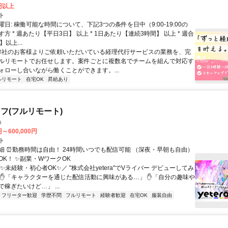
2円以上
ト
日: 稼働可能な時間について、下記3つの条件を日中（9:00-19:00の
方 * 週あたり【平日3日】 以上 * 1日あたり【連続3時間】 以上 * 週合
以上...
 弊社のお客様よりご依頼いただいている経理代行サービスの業務を、完
ルリモートでお任せします。案件ごとに複数名でチームを組んで対応す
ォローし合いながら働くことができます。...
ルリモート
在宅OK
昇給あり
フ(フルリモート)
a
円～600,000円
ト
細 ⏰勤務時間は自由！ 24時間いつでも配信可能 （深夜・早朝も自由）
OK！ ✨副業・WワークOK
✨未経験・初心者OK✨／ "株式会社yetera"でVライバー デビューしてみ
 ✋「キャラクターを通じた配信活動に興味がある…」 ✋「自分の趣味や
稼ぎたいけど…」 ...
フリーター歓迎
学歴不問
フルリモート
経験者歓迎
在宅OK
服装自由