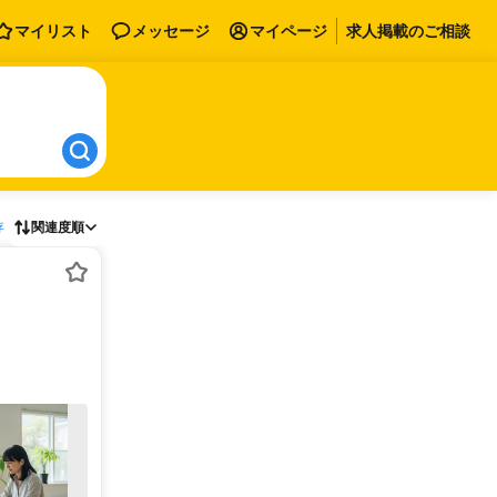
マイリスト
メッセージ
マイページ
求人掲載のご相談
存
関連度順