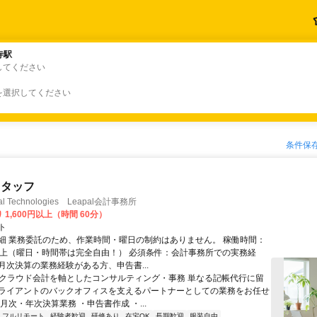
寺駅
寺駅
してください
を選択してください
条件保
スタッフ
 Technologies Leapal会計事務所
 1,600円以上（時間 60分）
ト
細 業務委託のため、作業時間・曜日の制約はありません。 稼働時間：
以上（曜日・時間帯は完全自由！） 必須条件：会計事務所での実務経
月次決算の業務経験がある方、申告書...
■ クラウド会計を軸としたコンサルティング・事務 単なる記帳代行に留
ライアントのバックオフィスを支えるパートナーとしての業務をお任せ
月次・年次決算業務 ・申告書作成 ・...
フルリモート
経験者歓迎
研修あり
在宅OK
長期歓迎
服装自由