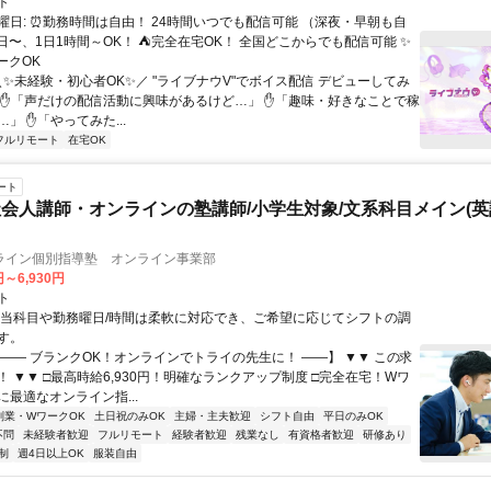
ト
曜日: ⏰勤務時間は自由！ 24時間いつでも配信可能 （深夜・早朝も自
日〜、1日1時間～OK！ ⛺完全在宅OK！ 全国どこからでも配信可能 ✨
ークOK
＼✨未経験・初心者OK✨／ "ライブナウV"でボイス配信 デビューしてみ
 ✋「声だけの配信活動に興味があるけど…」 ✋「趣味・好きなことで稼
」 ✋「やってみた...
フルリモート
在宅OK
ート
会人講師・オンラインの塾講師/小学生対象/文系科目メイン(
ライン個別指導塾 オンライン事業部
円～6,930円
ト
担当科目や勤務曜日/時間は柔軟に対応でき、ご希望に応じてシフトの調
す。
【―― ブランクOK！オンラインでトライの先生に！ ――】 ▼▼ この求
T！ ▼▼ □最高時給6,930円！明確なランクアップ制度 □完全在宅！Wワ
最適なオンライン指...
副業・WワークOK
土日祝のみOK
主婦・主夫歓迎
シフト自由
平日のみOK
不問
未経験者歓迎
フルリモート
経験者歓迎
残業なし
有資格者歓迎
研修あり
制
週4日以上OK
服装自由