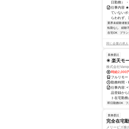
日勤務） ・
仕事内容 
ていないポ
らわれず、新
業界未経験者歓
転勤なし
経験
在宅OK
ブラン
同じ企業の求人
業務委託
✴️ 楽天モ
株式会社Vanqu
時給2,000
フルリモー
勤務時間・曜日
仕事内容:
品登録から
ト在宅勤務が可
即日勤務OK
フ
業務委託
完全在宅勤
メリービズ株