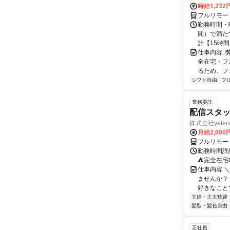
時給1,23
フルリモー
勤務時間・曜
間）で満たす
計【15時間】
仕事内容:
全在宅・フ
るため、フ
シフト自由
フ
業務委託
配信スタッ
株式会社yeter
月給2,000
フルリモー
勤務時間詳
⛺完全在宅
仕事内容 ＼
ませんか？
好きなことで
主婦・主夫歓迎
髪型・髪色自由
正社員