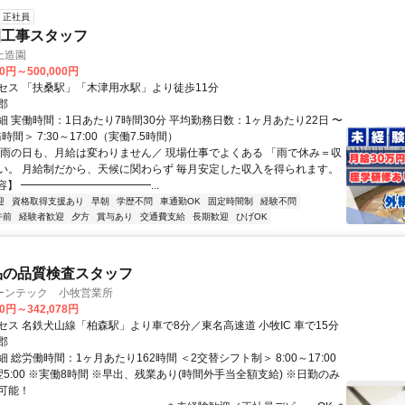
正社員
園工事スタッフ
上造園
00円～500,000円
セス 「扶桑駅」「木津用水駅」より徒歩11分
郡
細 実働時間：1日あたり7時間30分 平均勤務日数：1ヶ月あたり22日 〜
時間＞ 7:30～17:00（実働7.5時間）
＼雨の日も、月給は変わりません／ 現場仕事でよくある 「雨で休み＝収
い。 月給制だから、天候に関わらず 毎月安定した収入を得られます。
】 ━━━━━━━━━━━━...
迎
資格取得支援あり
早朝
学歴不問
車通勤OK
固定時間制
経験不問
午前
経験者歓迎
夕方
賞与あり
交通費支給
長期歓迎
ひげOK
品の品質検査スタッフ
ーンテック 小牧営業所
00円～342,078円
セス 名鉄犬山線「柏森駅」より車で8分／東名高速道 小牧IC 車で15分
郡
 総労働時間：1ヶ月あたり162時間 ＜2交替シフト制＞ 8:00～17:00
～翌5:00 ※実働8時間 ※早出、残業あり(時間外手当全額支給) ※日勤のみ
可能！