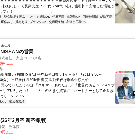
＝＝＝＝＝＝＝＝＝＝＝＝＝＝＝＝ ＊未経験歓迎／正社員デビューOK ＊
（転勤なし）で長期安定 ＊30代～50代中心に活躍中 ＊安定した環境で
プも！ ＝＝＝＝＝＝＝＝＝＝...
迎
資格取得支援あり
バイク通勤OK
学歴不問
車通勤OK
固定時間制
経験不問
研修あり
賞与あり
ブランクOK
交通費支給
友達と応募OK
正社員
NISSANの営業
株式会社 犬山バイパス店
00円以上
郡
働時間：7時間45分/日 平均勤務日数：1ヶ月あたり21日 9:30～
休憩60分） ※残業は月20時間程度 ※残業代は別途全額支給
 買っていただくのは 「クルマ ＜ あなた」 ／ 「世界に誇る NISSAN ブ
ャリアUPしたい！」 「人生の大きな買物に、パートナーとして寄り添
り、NISSAN ...
与あり
交通費支給
26年3月卒 新卒採用)
骨院・整体院
00円以上