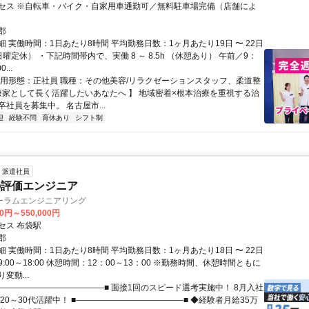
セス ※自転車・バイク・自家用車通勤可／無料駐車場完備（店舗によ
郡
 実働時間：1日あたり8時間 平均勤務日数：1ヶ月あたり19日 〜 22日
曜定休） ・下記時間帯内で、実働 8 ～ 8.5h （休憩あり） 午前／9：
...
雇用形態：正社員 職種：その他美容/リラクゼーションスタッフ、柔道整
治療家として長く活躍したいあなたへ 】 地域密着×根本治療を重視する治
社員を募集中。 名古屋市...
迎
経験不問
育休あり
シフト制
派遣社員
の評価エンジニア
ーラムエンジニアリング
00円～550,000円
セス 布袋駅
郡
 実働時間：1日あたり8時間 平均勤務日数：1ヶ月あたり18日 〜 22日
:00～18:00 休憩時間：12：00～13：00 ※勤務時間、休憩時間ともに
変動...
■―――――――――――――■ 面接1回のスピード選考実施中！ 8月入社
20～30代活躍中！ ■―――――――――――――■ ◆経験者月給35万