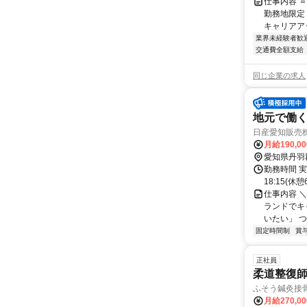
仕事内容 
勤務地限定
キャリアアッ
業界未経験者歓
交通費全額支給
同じ企業の求人
地元で働く
日産愛知販売
月給190,0
愛知県丹羽
勤務時間 実
18:15(
仕事内容 ＼
ランドでキ
いたい」 つま
固定時間制
賞
正社員
柔道整復師(
ふそう鍼灸接
月給270,0