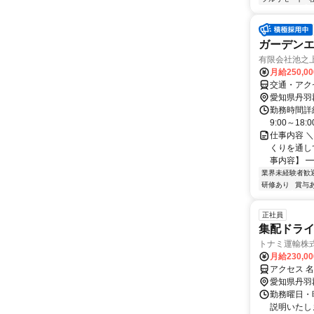
ガーデン
有限会社池之
月給250,0
交通・アク
愛知県丹羽
勤務時間詳
9:00～18
仕事内容 
くりを通し
事内容】 ━
業界未経験者歓
研修あり
賞与
正社員
集配ドラ
トナミ運輸株
月給230,0
アクセス 
愛知県丹羽
勤務曜日・時
説明いたし