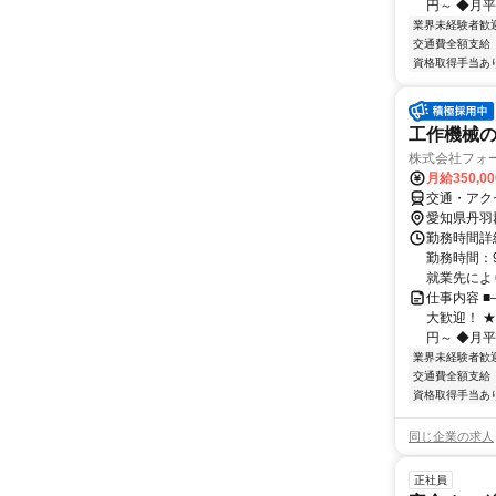
円～ ◆月平均
業界未経験者歓
交通費全額支給
資格取得手当あ
工作機械
株式会社フォ
月給350,0
交通・アクセ
愛知県丹羽
勤務時間詳細
勤務時間：9
就業先により
仕事内容 
大歓迎！ ★
円～ ◆月平均
業界未経験者歓
交通費全額支給
資格取得手当あ
同じ企業の求人
正社員