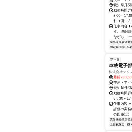
愛知県丹羽
勤務時間詳細
8:00～1
れ（例） 8:..
仕事内容 
す。 未経
ながら、 一
業界未経験者歓
固定時間制
経
正社員
車載電子部
株式会社テク
月給283,5
交通・アク
愛知県丹羽
勤務時間詳細
8：30～1
仕事内容 
評価の実務
の回路設計・
業界未経験者歓
土日祝休み
寮