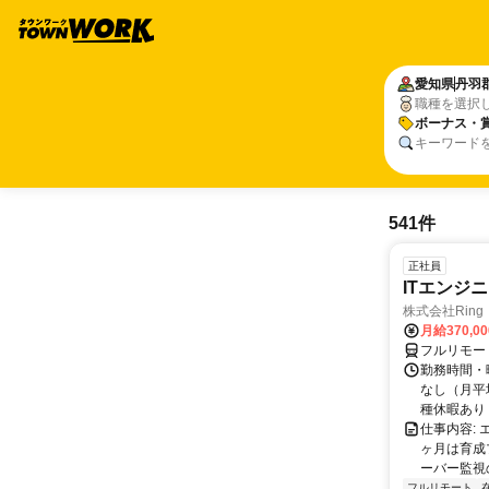
愛知県
丹羽
職種を選択
ボーナス・
キーワード
541件
正社員
ITエンジ
株式会社Ring
月給370,0
フルリモー
勤務時間・曜
なし（月平
種休暇あり
仕事内容:
ヶ月は育成
ーバー監視の
フルリモート