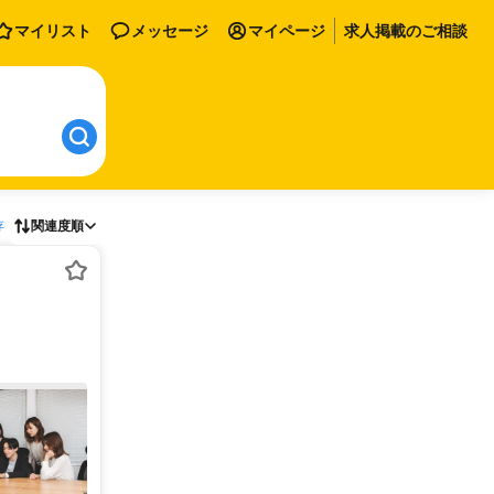
マイリスト
メッセージ
マイページ
求人掲載のご相談
存
関連度順