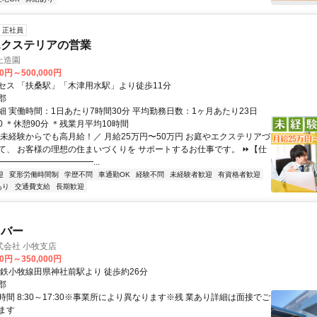
正社員
エクステリアの営業
上造園
00円～500,000円
セス 「扶桑駅」「木津用水駅」より徒歩11分
郡
細 実働時間：1日あたり7時間30分 平均勤務日数：1ヶ月あたり23日
:00 ＊休憩90分 ＊残業月平均10時間
＼未経験からでも高月給！／ 月給25万円〜50万円 お庭やエクステリアづ
て、 お客様の理想の住まいづくりを サポートするお仕事です。 ⏩【仕
━━━━━━━━━━━...
迎
変形労働時間制
学歴不問
車通勤OK
経験不問
未経験者歓迎
有資格者歓迎
あり
交通費支給
長期歓迎
イバー
式会社 小牧支店
00円～350,000円
名鉄小牧線田県神社前駅より 徒歩約26分
郡
間 8:30～17:30※事業所により異なります※残 業あり詳細は面接でご
ます