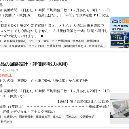
郡
 実働時間：1日あたり8時間 平均勤務日数：1ヶ月あたり18日 〜 22日
7:00（実働8h・休憩1h） ・残業ほぼなし｜「年間」で20h程度 ▼1日の流
.
17時退社OK！ 安定企業で家庭と収入、 どちらも大切に出来る環境で
験スタートでも心配はいりません。 入社後は先輩と一緒に現場へ同行し
つずつ覚えていけます。 - ■...
迎
資格取得支援あり
フリーター歓迎
バイク通勤OK
学歴不問
車通勤OK
験不問
未経験者歓迎
ブランクOK
交通費支給
資格取得手当あり
昼食補助あり
品の回路設計・評価(即戦力採用)
ノインパルス
00円以上
セス 名鉄「布袋駅」から車で8分/「石仏駅」から車で7分
郡
 実働時間：1日あたり8時間 平均勤務日数：1ヶ月あたり20日 〜 21日
7：30（休憩60分）
＝＝＝＝＝＝＝＝＝＝＝＝＝＝＝＝＝ 【必須】電子回路設計または 回路
経験（3年以上） ＝＝＝＝＝＝＝＝＝＝＝＝＝＝＝＝＝ ✨車載電子部品
評価 ✨デジタル・アナログ回路の...
迎
車通勤OK
固定時間制
経験者歓迎
賞与あり
育休あり
交通費支給
・社宅あり