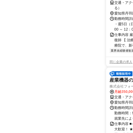
交通・アク
る）
愛知県丹羽
勤務時間詳細
・週5日（日
00 ～ 12：00
仕事内容 
復師 【 
療院で、新卒
業界未経験者歓
同じ企業の求人
産業機器
株式会社フォ
月給350,0
交通・アク
愛知県丹羽
勤務時間詳細
勤務時間：9
就業先により
仕事内容 
大歓迎！ ★