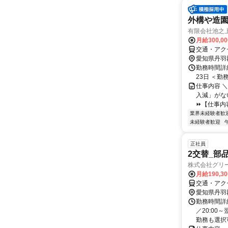
外構や造
有限会社池之
月給300,0
交通・アク
愛知県丹羽
勤務時間詳
23日 ＜勤務
仕事内容 
入減」がな
⏩【仕事内容
業界未経験者歓
未経験者歓迎
正社員
2交替_部
株式会社グリ
月給190,3
交通・アク
愛知県丹羽
勤務時間詳細
／20:00
勤務も選択