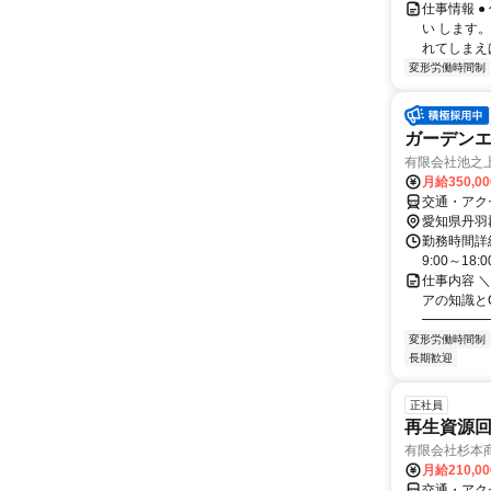
仕事情報 
い します
れてしまえ
変形労働時間制
ガーデン
有限会社池之
月給350,0
交通・アク
愛知県丹羽
勤務時間詳
9:00～18
仕事内容 
アの知識と
━━━━━━
変形労働時間制
長期歓迎
正社員
再生資源
有限会社杉本
月給210,0
交通・アク