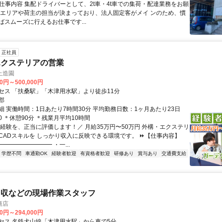
● 仕事内容 集配ドライバーとして、2t車・4t車での集荷・配達業務をお願
。エリアや荷主の担当が決まっており、法人固定客がメイ ンのため、慣
ばスムーズに行えるお仕事です...
正社員
エクステリアの営業
上造園
00円～500,000円
セス 「扶桑駅」「木津用水駅」より徒歩11分
郡
細 実働時間：1日あたり7時間30分 平均勤務日数：1ヶ月あたり23日
:00 ＊休憩90分 ＊残業月平均10時間
＼経験を、正当に評価します！／ 月給35万円〜50万円 外構・エクステリ
CADスキルを しっかり収入に反映できる環境です。 ⏩【仕事内容】
━━━━━━━━ ・一...
学歴不問
車通勤OK
経験者歓迎
有資格者歓迎
研修あり
賞与あり
交通費支給
回収などの現場作業スタッフ
商店
00円～294,000円
セス 名鉄犬山線「木津用水駅」から車で5分