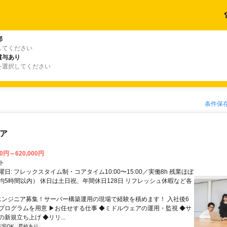
郡
してください
賞与あり
を選択してください
条件保
ニア
00円～620,000円
ト
日: フレックスタイム制・コアタイム10:00〜15:00／実働8h 残業ほぼ
均5時間以内） 休日は土日祝、年間休日128日 リフレッシュ休暇など各
 エンジニア募集！サーバー構築運用の現場で経験を積めます！ 入社後6
プログラムを用意 ▶お任せする仕事 ◆ミドルウェアの運用・監視 ◆サ
新規立ち上げ ◆リリ...
在宅OK
昇給あり