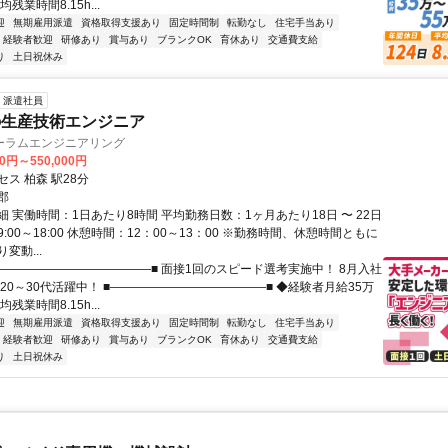
残業時間8.15h...
迎
無期雇用派遣
資格取得支援あり
固定時間制
転勤なし
住宅手当あり
経験者歓迎
研修あり
賞与あり
ブランクOK
育休あり
交通費支給
り
土日祝休み
派遣社員
の生産技術エンジニア
ーラムエンジニアリング
00円～550,000円
ス 柏森 駅28分
郡
 実働時間：1日あたり8時間 平均勤務日数：1ヶ月あたり18日 〜 22日
:00～18:00 休憩時間：12：00～13：00 ※勤務時間、休憩時間ともに
変動...
■―――――――――――――■ 面接1回のスピード選考実施中！ 8月入社
20～30代活躍中！ ■―――――――――――――■ ◆経験者月給35万
残業時間8.15h...
迎
無期雇用派遣
資格取得支援あり
固定時間制
転勤なし
住宅手当あり
経験者歓迎
研修あり
賞与あり
ブランクOK
育休あり
交通費支給
り
土日祝休み