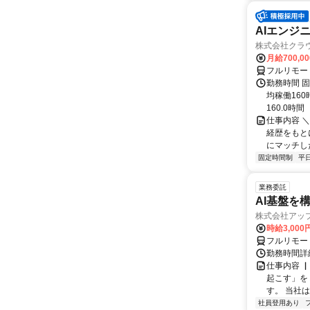
AIエンジ
株式会社クラ
月給700,0
フルリモー
勤務時間 固
均稼働16
160.0時間
仕事内容 
経歴をもと
にマッチし
固定時間制
平
業務委託
AI基盤を
株式会社アッ
時給3,000
フルリモー
勤務時間詳
仕事内容 
起こす」を
す。 当社
社員登用あり