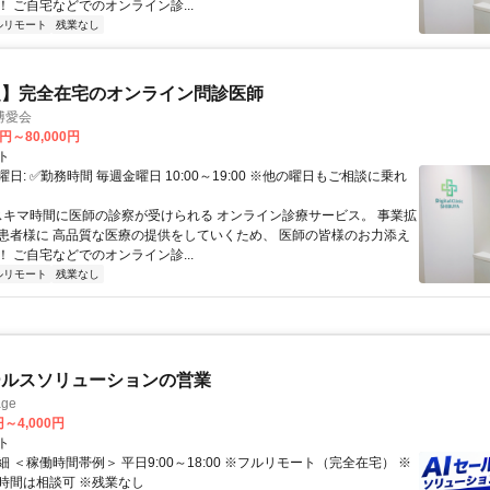
 ご自宅などでのオンライン診...
ルリモート
残業なし
定】完全在宅のオンライン問診医師
博愛会
0円～80,000円
ト
日: ✅勤務時間 毎週金曜日 10:00～19:00 ※他の曜日もご相談に乗れ
 スキマ時間に医師の診察が受けられる オンライン診療サービス。 事業拡
患者様に 高品質な医療の提供をしていくため、 医師の皆様のお力添え
 ご自宅などでのオンライン診...
ルリモート
残業なし
ールスソリューションの営業
ge
円～4,000円
ト
 ＜稼働時間帯例＞ 平日9:00～18:00 ※フルリモート（完全在宅） ※
時間は相談可 ※残業なし