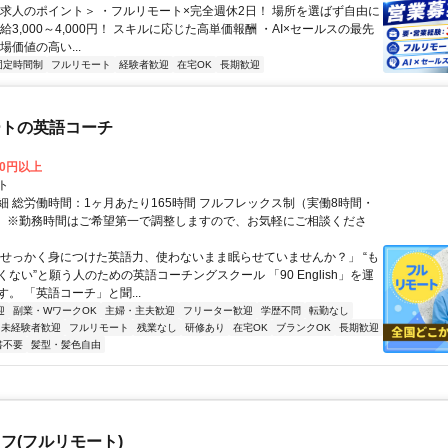
＜求人のポイント＞ ・フルリモート×完全週休2日！ 場所を選ばず自由に
給3,000～4,000円！ スキルに応じた高単価報酬 ・AI×セールスの最先
場価値の高い...
固定時間制
フルリモート
経験者歓迎
在宅OK
長期歓迎
ートの英語コーチ
00円以上
ト
細 総労働時間：1ヶ月あたり165時間 フルフレックス制（実働8時間・
） ※勤務時間はご希望第一で調整しますので、お気軽にご相談くださ
「せっかく身につけた英語力、使わないまま眠らせていませんか？」 “も
ない”と願う人のための英語コーチングスクール 「90 English」を運
。 「英語コーチ」と聞...
迎
副業・WワークOK
主婦・主夫歓迎
フリーター歓迎
学歴不問
転勤なし
未経験者歓迎
フルリモート
残業なし
研修あり
在宅OK
ブランクOK
長期歓迎
書不要
髪型・髪色自由
フ(フルリモート)