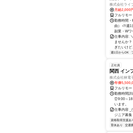
株式会社ライ
月給2,000
フルリモー
勤務時間・
由） ⛅週1
副業・Wワ
仕事内容: 
ませんか？
ぎたいけど…
週1日からOK
正社員
関西 イン
株式会社林電
年俸5,500,
フルリモー
勤務時間詳細
⏰9:00～
います。
仕事内容 _/_
ジニア募集
資格取得支援あ
育休あり
交通