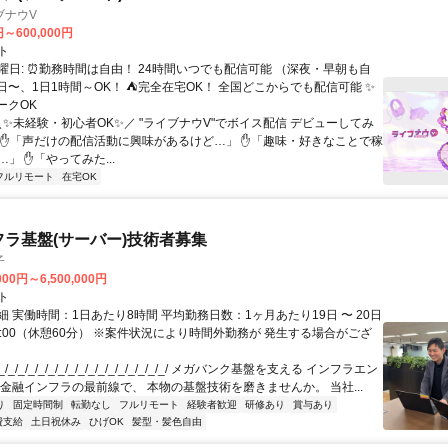
ブナウV
円～600,000円
ト
曜日: ⏰勤務時間は自由！ 24時間いつでも配信可能 （深夜・早朝も自
日〜、1日1時間～OK！ ⛺完全在宅OK！ 全国どこからでも配信可能 ✨
ークOK
＼✨未経験・初心者OK✨／ "ライブナウV"でボイス配信 デビューしてみ
 ✋「声だけの配信活動に興味があるけど…」 ✋「趣味・好きなことで稼
」 ✋「やってみた...
フルリモート
在宅OK
フラ基盤(サーバー)技術者募集
子
000円～6,500,000円
ト
 実働時間：1日あたり8時間 平均勤務日数：1ヶ月あたり19日 〜 20日
18:00（休憩60分） ※案件状況により時間外勤務が 発生する場合がござ
/_/_/_/_/_/_/_/_/_/_/_/_/_/_/_/_/ メガバンク基盤を支える インフラエン
 金融インフラの最前線で、 本物の基盤技術を磨きませんか。 当社...
り
固定時間制
転勤なし
フルリモート
経験者歓迎
研修あり
賞与あり
費支給
土日祝休み
ひげOK
髪型・髪色自由