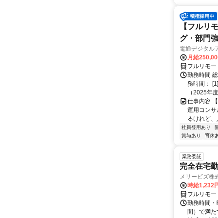
【フルリモ
グ・部門
電通デジタル
月給250,0
フルリモー
勤務時間 
務時間： [
（2025年
仕事内容 
運用コンサ
るけれど、
社員登用あり
賞与あり
育休
業務委託
完全在宅勤
メリービズ株
時給1,23
フルリモー
勤務時間・曜
間）で満たす