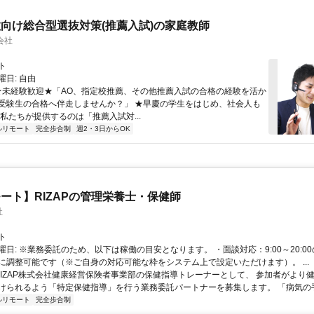
向け総合型選抜対策(推薦入試)の家庭教師
会社
ト
日: 自由
 ★未経験歓迎★「AO、指定校推薦、その他推薦入試の合格の経験を活か
受験生の合格へ伴走しませんか？」 ★早慶の学生をはじめ、社会人も
 私たちが提供するのは「推薦入試対...
ルリモート
完全歩合制
週2・3日からOK
ート】RIZAPの管理栄養士・保健師
社
ト
曜日: ※業務委託のため、以下は稼働の目安となります。 ・面談対応：9:00～20:0
に調整可能です（※ご自身の対応可能な枠をシステム上で設定いただけます）。 ...
 RIZAP株式会社健康経営保険者事業部の保健指導トレーナーとして、 参加者がより
けられるよう「特定保健指導」を行う業務委託パートナーを募集します。 「病気の手前
ルリモート
完全歩合制