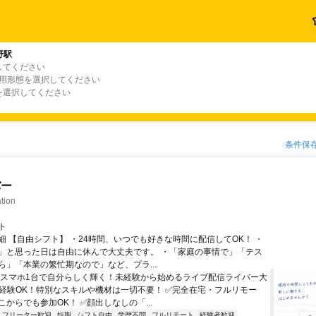
野駅
してください
雇用形態を選択してください
を選択してください
条件保
バー
tion
ト
細 【自由シフト】 ・24時間、いつでも好きな時間に配信してOK！ ・
」と思った日は自由に休んで大丈夫です。 ・「家庭の事情で」「テス
ら」「本業の繁忙期なので」など、プラ...
＼スマホ1台で自分らしく輝く！未経験から始めるライブ配信ライバー大
未経験OK！特別なスキルや機材は一切不要！ ✅完全在宅・フルリモー
からでも参加OK！ ✅顔出しなしの「...
フリーター歓迎
短期
シフト自由
学歴不問
フルリモート
経験者歓迎