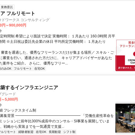
業務委託
ニア フルリモート
ウドワークス コンサルティング
00円～900,000円
ト
定時間制 希望により面談で決定 実働時間： １月あたり 160.0時間 月平
0時間 ※土日祝は委託先企業の休日 平均所定労働時間： １月あたり
＼ 審査を通過した、優秀なフリーランスだけが集まる場所／ スキル・ご
に審査を行い、通過された方だけに、 キャリアアドバイザーがあなた
た案件をご紹介。 さらに、優秀なフリー...
日のみOK
フルリモート
在宅OK
構築するインフラエンジニア
プグレード
円～5,000円
ト
細 フレックスタイム制
▏募集背景 ━━━━━━━━━━━━━━━━━━ 「労働生産性革命を
ミッションに前年比300%成長中のコンサル・SI事業を展開していま
は、戦略から実装までを一気通貫で支援...
フルリモート
経験者歓迎
在宅OK
長期歓迎
シフト制