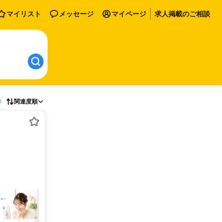
マイリスト
メッセージ
マイページ
求人掲載のご相談
存
関連度順