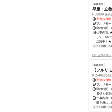
業務委託
早慶・立教
HUSTAR株式
完全歩合制
フルリモー
勤務時間・曜
仕事内容:
して一緒に
活躍中！★
シフト自由
フ
同じ企業の求人
業務委託
【フルリモ
RIZAP株式会
完全歩合制
フルリモー
勤務時間・
者様と個別
仕事内容:
慣を身につ
シフト自由
フ