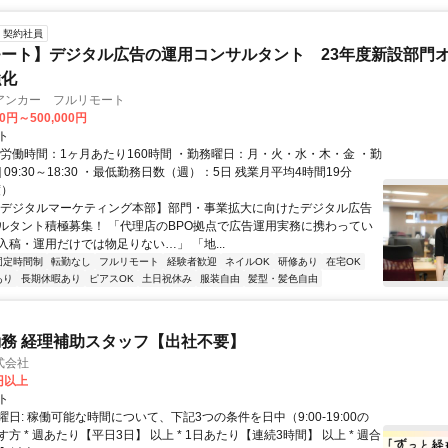
契約社員
ート】デジタル広告の運用コンサルタント 23年度新設部門
強化
アンカー フルリモート
00円～500,000円
ト
総労働時間：1ヶ月あたり160時間 ・勤務曜日：月・火・水・木・金 ・勤
1] 09:30～18:30 ・最低勤務日数（週）：5日 残業月平均4時間19分
度）
【デジタルマーケティング本部】部門・事業拡大に向けたデジタル広告
ルタント積極募集！ 「代理店のBPO拠点で広告運用実務に携わってい
入稿・運用だけでは物足りない…」 「地...
固定時間制
転勤なし
フルリモート
経験者歓迎
ネイルOK
研修あり
在宅OK
あり
長期休暇あり
ピアスOK
土日祝休み
服装自由
髪型・髪色自由
務 経理補助スタッフ【出社不要】
式会社
2円以上
ト
日: 稼働可能な時間について、下記3つの条件を日中（9:00-19:00の
方 * 週あたり【平日3日】 以上 * 1日あたり【連続3時間】 以上 * 週合