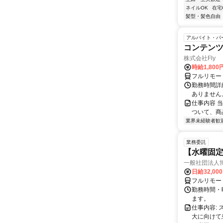
ネイルOK
在宅
髪型・髪色自由
アルバイト・パ
コンテン
株式会社Fly
時給1,800
フルリモー
勤務時間詳細
ありません
仕事内容 
ついて、商
業界未経験者歓
業務委託
【水曜固
一般社団法人
日給32,00
フルリモー
勤務時間・曜
ます。
仕事内容:
大に向けて