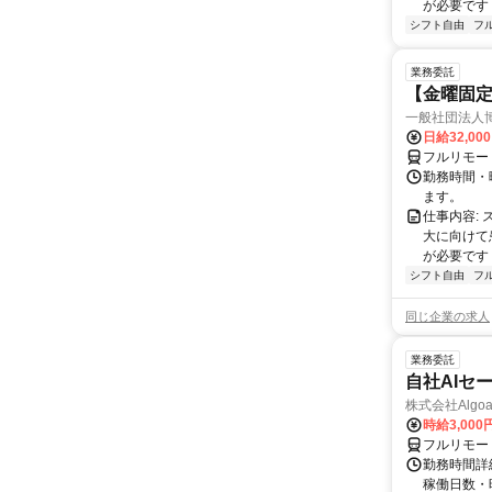
が必要です！
シフト自由
フ
業務委託
【金曜固
一般社団法人
日給32,00
フルリモー
勤務時間・曜
ます。
仕事内容:
大に向けて
が必要です！
シフト自由
フ
同じ企業の求人
業務委託
自社AIセ
株式会社Algoa
時給3,000
フルリモー
勤務時間詳細
稼働日数・