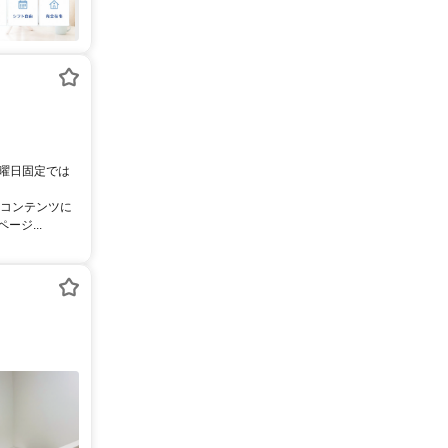
。曜日固定では
像コンテンツに
ジ...