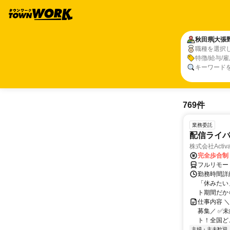
秋田県
大張
職種を選択
特徴/給与/
キーワード
769件
業務委託
配信ライ
株式会社Activa
完全歩合制
フルリモー
勤務時間詳
「休みたい
ト期間だか
仕事内容 
募集／ ✅
ト！全国どこ
主婦・主夫歓迎