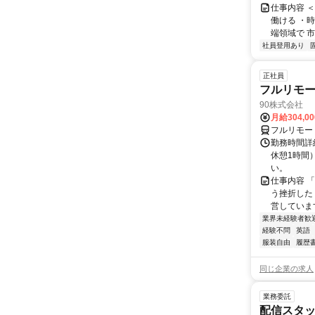
仕事内容 
働ける ・時
端領域で 市
社員登用あり
正社員
フルリモ
90株式会社
月給304,0
フルリモー
勤務時間詳
休憩1時間
い。
仕事内容 
う挫折したく
営しています
業界未経験者歓
経験不問
英語
服装自由
履歴
同じ企業の求人
業務委託
配信スタッ