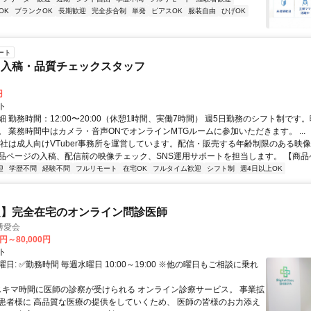
OK
ブランクOK
長期歓迎
完全歩合制
単発
ピアスOK
服装自由
ひげOK
ート
ツ入稿・品質チェックスタッフ
円
ト
 勤務時間：12:00〜20:00（休憩1時間、実働7時間） 週5日勤務のシフト制です
。 業務時間中はカメラ・音声ONでオンラインMTGルームに参加いただきます。 ...
当社は成人向けVTuber事務所を運営しています。配信・販売する年齢制限のある映
品ページの入稿、配信前の映像チェック、SNS運用サポートを担当します。 【商品ペー
迎
学歴不問
経験不問
フルリモート
在宅OK
フルタイム歓迎
シフト制
週4日以上OK
定】完全在宅のオンライン問診医師
博愛会
0円～80,000円
ト
日: ✅勤務時間 毎週水曜日 10:00～19:00 ※他の曜日もご相談に乗れ
 スキマ時間に医師の診察が受けられる オンライン診療サービス。 事業拡
患者様に 高品質な医療の提供をしていくため、 医師の皆様のお力添え