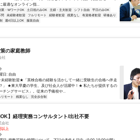
最適なオンライン指...
副業・WワークOK
土日祝のみOK
主婦・主夫歓迎
シフト自由
平日のみOK
不問
未経験者歓迎
フルリモート
経験者歓迎
残業なし
有資格者歓迎
研修あり
制
週4日以上OK
服装自由
対策の家庭教師
会社
ト
日: 自由
 ★未経験歓迎★「英検合格の経験を活かして一緒に受験生の合格へ伴走
？」 ★東大早慶の学生、及び社会人が活躍中！★ 私たちが提供するの
ーチングサービス」。従来の予備校や...
ルリモート
残業なし
完全歩合制
OK】経理実務コンサルタント/出社不要
式会社
0円以上
ト