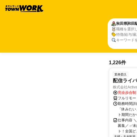
秋田県
和田
職種を選択
特徴/給与/
キーワード
1,226件
業務委託
配信ライ
株式会社Activa
完全歩合制
フルリモー
勤務時間詳
「休みたい
ト期間だか
仕事内容 
募集／ ✅
ト！全国どこ
主婦・主夫歓迎