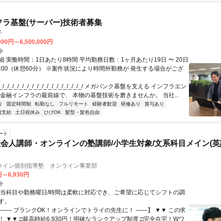
フラ基盤(サーバー)技術者募集
子
000円～6,500,000円
ト
 実働時間：1日あたり8時間 平均勤務日数：1ヶ月あたり19日 〜 20日
18:00（休憩60分） ※案件状況により時間外勤務が 発生する場合がござ
/_/_/_/_/_/_/_/_/_/_/_/_/_/_/_/_/ メガバンク基盤を支える インフラエン
 金融インフラの最前線で、 本物の基盤技術を磨きませんか。 当社...
り
固定時間制
転勤なし
フルリモート
経験者歓迎
研修あり
賞与あり
費支給
土日祝休み
ひげOK
髪型・髪色自由
ート
会人講師・オンラインの塾講師/小学生対象/文系科目メイン(
ライン個別指導塾 オンライン事業部
円～6,930円
ト
担当科目や勤務曜日/時間は柔軟に対応でき、ご希望に応じてシフトの調
す。
【―― ブランクOK！オンラインでトライの先生に！ ――】 ▼▼ この求
T！ ▼▼ □最高時給6,930円！明確なランクアップ制度 □完全在宅！Wワ