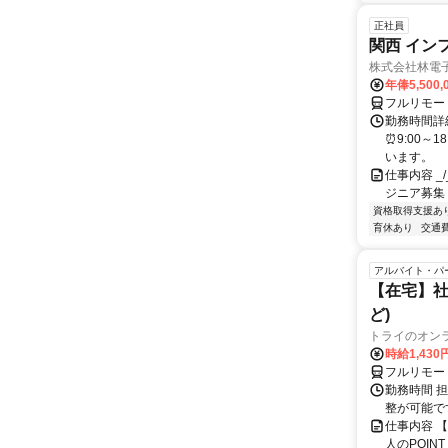
正社員
関西 イン
株式会社林電
年俸5,500,
フルリモー
勤務時間詳細
⏰9:00～
います。
仕事内容 _/_
ジニア募集
資格取得支援あ
育休あり
交通
アルバイト・パ
【在宅】社
ど)
トライのオン
時給1,430
フルリモー
勤務時間 
整が可能で
仕事内容 
人のPOIN