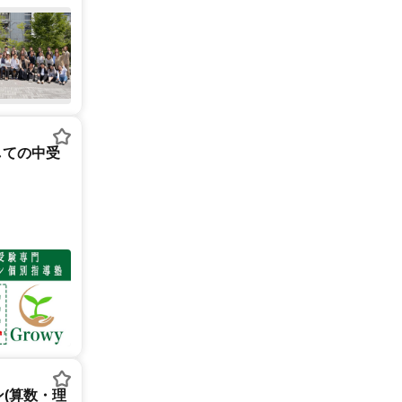
しての中受
(算数・理