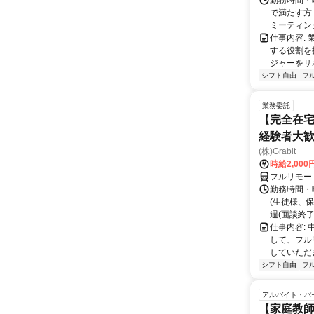
勤務時間・曜
で満たす方
ミーティングや
仕事内容:
する役割を
ジャーをサポ
シフト自由
フ
業務委託
【完全在宅
経験者大
(株)Grabit
時給2,000
フルリモー
勤務時間・
(生徒様、
週(面談終了
仕事内容:
して、フル
していただ
シフト自由
フ
アルバイト・パ
【家庭教師