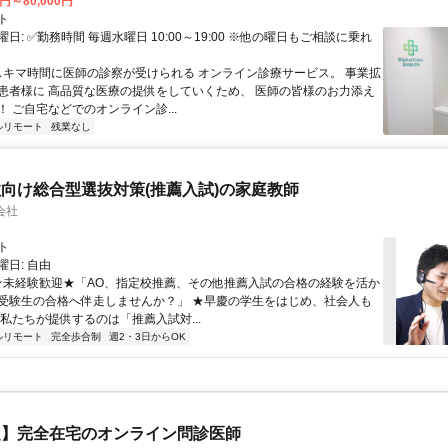
0円～80,000円
ト
日: ✅勤務時間 毎週水曜日 10:00～19:00 ※他の曜日もご相談に乗れ
 スキマ時間に医師の診察が受けられる オンライン診療サービス。 事業拡
患者様に 高品質な医療の提供をしていくため、 医師の皆様のお力添え
 ご自宅などでのオンライン診...
ルリモート
残業なし
向け総合型選抜対策(推薦入試)の家庭教師
会社
ト
日: 自由
 ★未経験歓迎★「AO、指定校推薦、その他推薦入試の合格の経験を活か
受験生の合格へ伴走しませんか？」 ★早慶の学生をはじめ、社会人も
 私たちが提供するのは「推薦入試対...
ルリモート
完全歩合制
週2・3日からOK
定】完全在宅のオンライン問診医師