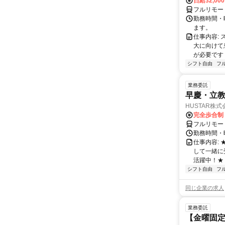
日給32,00
フルリモー
勤務時間・曜
ます。
仕事内容:
大に向けて
が必要です！
シフト自由
フ
業務委託
早慶・立教
HUSTAR株式
完全歩合制
フルリモー
勤務時間・曜
仕事内容:
して一緒に
活躍中！★
シフト自由
フ
同じ企業の求人
業務委託
【金曜固