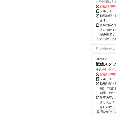
一般社団法人
日給32,00
フルリモー
勤務時間・曜
ます。
仕事内容:
大に向けて
が必要です！
シフト自由
フ
同じ企業の求人
業務委託
配信スタッ
株式会社ライ
月給2,000
フルリモー
勤務時間・
由） ⛅週1
副業・Wワ
仕事内容: 
ませんか？
ぎたいけど…
週1日からOK