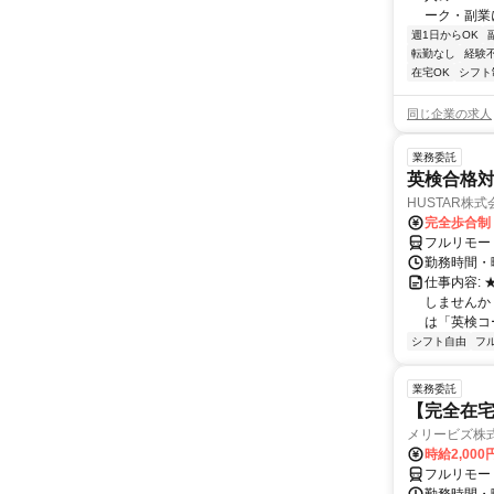
ーク・副業に
週1日からOK
転勤なし
経験
在宅OK
シフト
同じ企業の求人
業務委託
英検合格
HUSTAR株式
完全歩合制
フルリモー
勤務時間・曜
仕事内容:
しませんか
は「英検コ
シフト自由
フ
業務委託
【完全在宅
メリービズ株
時給2,00
フルリモー