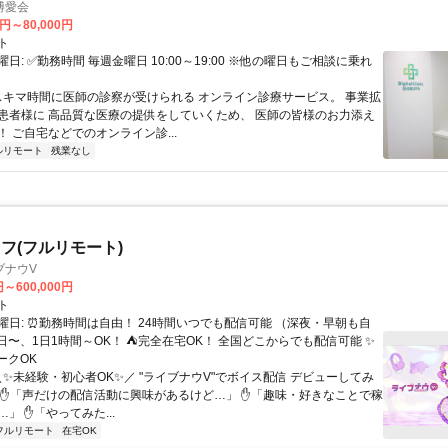
博愛会
0円～80,000円
ト
日: ✅勤務時間 毎週金曜日 10:00～19:00 ※他の曜日もご相談に乗れ
 スキマ時間に医師の診察が受けられる オンライン診療サービス。 事業拡
患者様に 高品質な医療の提供をしていくため、 医師の皆様のお力添え
 ご自宅などでのオンライン診...
ルリモート
残業なし
フ(フルリモート)
ブナウV
円～600,000円
ト
曜日: ⏰勤務時間は自由！ 24時間いつでも配信可能 （深夜・早朝も自
日〜、1日1時間～OK！ ⛺完全在宅OK！ 全国どこからでも配信可能 ✨
ークOK
＼✨未経験・初心者OK✨／ "ライブナウV"でボイス配信 デビューしてみ
 ✋「声だけの配信活動に興味があるけど…」 ✋「趣味・好きなことで稼
」 ✋「やってみた...
フルリモート
在宅OK