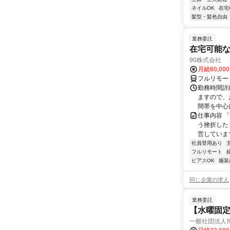
ネイルOK
在宅
髪型・髪色自由
業務委託
在宅可能
90株式会社
月給60,00
フルリモー
勤務時間詳
ますので、お
間帯を中心に
仕事内容 
う挫折したく
営しています
社員登用あり
フルリモート
ピアスOK
服装
同じ企業の求人
業務委託
【水曜固
一般社団法人