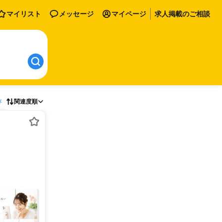
マイリスト
メッセージ
マイページ
求人掲載のご相談
存
関連度順