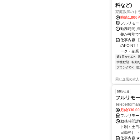
科など)
家庭教師のト
時給1,800
フルリモー
勤務時間 
整が可能で
仕事内容 
のPOINT
ーク・副業も
週1日からOK
学生歓迎
転勤
ブランクOK
交
同じ企業の求人
契約社員
フルリモー
Teleperform
月給330,0
フルリモー
勤務時間詳
ト制：土日
日勤務） ・
仕事内容 