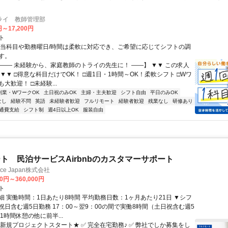
ライ 教師管理部
円～17,200円
ト
担当科目や勤務曜日/時間は柔軟に対応でき、ご希望に応じてシフトの調
す。
【―― 未経験から、家庭教師のトライの先生に！ ――】 ▼▼ この求人
！ ▼▼ □得意な科目だけでOK！ □週1日・1時間～OK！柔軟シフト □Wワ
大歓迎！ □未経験...
副業・WワークOK
土日祝のみOK
主婦・主夫歓迎
シフト自由
平日のみOK
なし
経験不問
英語
未経験者歓迎
フルリモート
経験者歓迎
残業なし
研修あり
通費支給
シフト制
週4日以上OK
服装自由
ト 民泊サービスAirbnbのカスタマーサポート
ance Japan株式会社
00円～360,000円
ト
細 実働時間：1日あたり8時間 平均勤務日数：1ヶ月あたり21日 ▼シフ
祝日含む週5日勤務 17：00～翌9：00の間で実働8時間（土日祝含む週5
1時間休憩の他に前半...
★新規プロジェクトスタート★ ✅ 完全在宅勤務♪ ✅ 弊社でしか募集をし