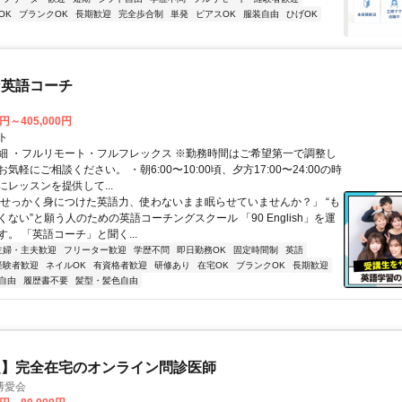
OK
ブランクOK
長期歓迎
完全歩合制
単発
ピアスOK
服装自由
ひげOK
な英語コーチ
0円～405,000円
ト
細 ・フルリモート・フルフレックス ※勤務時間はご希望第一で調整し
気軽にご相談ください。 ・朝6:00〜10:00頃、夕方17:00〜24:00の時
レッスンを提供して...
「せっかく身につけた英語力、使わないまま眠らせていませんか？」 “も
ない”と願う人のための英語コーチングスクール 「90 English」を運
。 「英語コーチ」と聞く...
主婦・主夫歓迎
フリーター歓迎
学歴不問
即日勤務OK
固定時間制
英語
経験者歓迎
ネイルOK
有資格者歓迎
研修あり
在宅OK
ブランクOK
長期歓迎
自由
履歴書不要
髪型・髪色自由
定】完全在宅のオンライン問診医師
博愛会