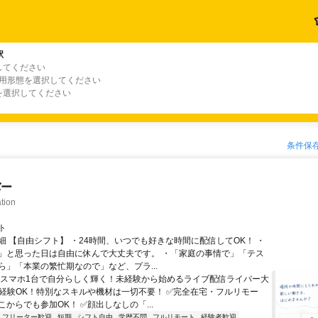
駅
してください
雇用形態を選択してください
を選択してください
条件保
バー
tion
ト
細 【自由シフト】 ・24時間、いつでも好きな時間に配信してOK！ ・
」と思った日は自由に休んで大丈夫です。 ・「家庭の事情で」「テス
ら」「本業の繁忙期なので」など、プラ...
＼スマホ1台で自分らしく輝く！未経験から始めるライブ配信ライバー大
未経験OK！特別なスキルや機材は一切不要！ ✅完全在宅・フルリモー
からでも参加OK！ ✅顔出しなしの「...
フリーター歓迎
短期
シフト自由
学歴不問
フルリモート
経験者歓迎