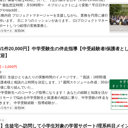
日: 稼働可能な時間について、下記の条件を日中（9:00-19:00の間）
 * 最低想定時間：月50時間〜 ※プロジェクトにより変動 * 平日日中の
slack対...
 業務内容 プロジェクトマネージャーを支援しながら、業務を円滑に遂行
担います。 主に３つのミッションがあります。 (1)プロジェクトマネー
ートしつつ経理の実務業務 (...
ルリモート
在宅OK
/1件20,000円】中学受験生の伴走指導【中受経験者/保護者と
歓迎】
円～3,000円
ト
曜日: 生徒ひとりあたりの実働時間のイメージです。 * 面談：1時間/週
保護者様と相談の上時間を決定します。) * 週間スケジュール作成：30分/
後に取り組んでいた...
 中学受験生へのコーチング指導になります！ あなたの経験と知識を活か
リモートで悩める中学受験生と保護者の相談に乗り、中学受験の伴走を
きます。 中学受験経験・指導経験が...
ルリモート
在宅OK
ート
】生徒宅へ訪問して小学生対象の学習サポート/理系科目メイン