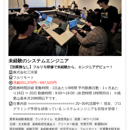
未経験のシステムエンジニア
【別業務なし】フルリモ研修で未経験から、エンジニアデビュー！
株式会社三河屋
フルリモート
月給251,370円～687,525円
勤務時間詳細 実働時間：1日あたり8時間 平均勤務日数：1ヶ月あた
り18日 〜 20日 勤務時間：9:00〜18:00（休憩時間 1時間00分） ※残
業は基本月20時間以下です。
仕事内容 ======================= 20−30代活躍中！ 現在、プロ
グラミング学習を頑張っている システムエンジニアを目指す皆様！
=======================...
業界未経験者歓迎
ランチタイム
社員登用あり
副業・WワークOK
主婦・主夫歓迎
資格取得支援あり
フリーター歓迎
学歴不問
車通勤OK
固定時間制
経験不問
未経験者歓迎
住宅手当あり
フルリモート
交通費全額支給