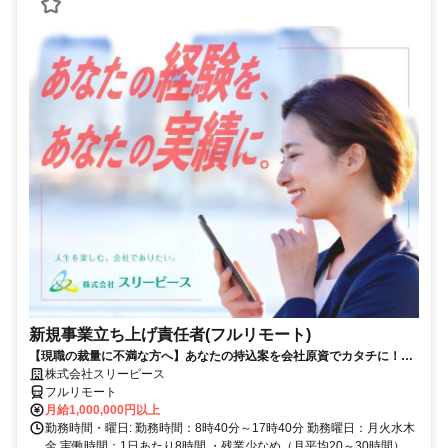
新規事業立ち上げ責任者(フルリモート)
【現職の裁量に不満な方へ】あなたの持込案を会社原資でカタチに！最
短6ヶ月で共同経営者の道へ
株式会社スリーピース
フルリモート
月給1,000,000円以上
勤務時間・曜日: 勤務時間：8時40分～17時40分 勤務曜日：月火水木
金 実働時間：1日あたり8時間 ・残業少なめ（月平均20～30時間）