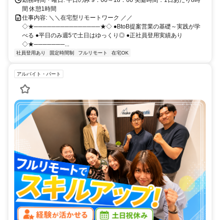
間 休憩1時間
仕事内容: ＼＼在宅型リモートワーク ／／
◇★───────────────★◇ ●BtoB提案営業の基礎～実践が学
べる ●平日のみ週5で土日はゆっくり◎ ●正社員登用実績あり
◇★───────...
社員登用あり
固定時間制
フルリモート
在宅OK
アルバイト・パート