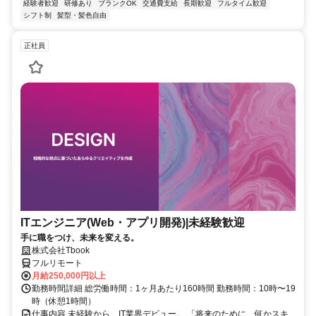
経験者歓迎
研修あり
ブランクOK
交通費支給
長期歓迎
フルタイム歓迎
シフト制
髪型・髪色自由
正社員
ITエンジニア(Web・アプリ開発)|未経験歓迎
手に職をつけ、未来を変える。
株式会社Tbook
フルリモート
月給250,000円以上
勤務時間詳細 総労働時間：1ヶ月あたり160時間 勤務時間：10時〜19
時（休憩1時間）
仕事内容 未経験から、IT業界デビュー。 「将来のために、何かスキ