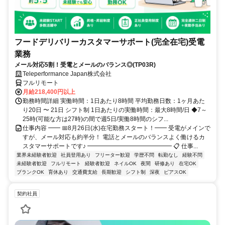
フードデリバリーカスタマーサポート(完全在宅)受電
業務
メール対応5割！受電とメールのバランス◎(TP03R)
Teleperformance Japan株式会社
フルリモート
月給218,400円以上
勤務時間詳細 実働時間：1日あたり8時間 平均勤務日数：1ヶ月あた
り20日 〜 21日 シフト制 1日あたりの実働時間：最大8時間/日 ◆7～
25時(可能な方は27時)の間で週5日/実働8時間のシフ...
仕事内容 ━━ 📅8月26日(水)在宅勤務スタート！━━ 受電がメインで
すが、メール対応も約半分！ 電話とメールのバランスよく働けるカ
スタマーサポートです♪ ━━━━━━━━━━━━━━ 📋 仕事...
業界未経験者歓迎
社員登用あり
フリーター歓迎
学歴不問
転勤なし
経験不問
未経験者歓迎
フルリモート
経験者歓迎
ネイルOK
夜間
研修あり
在宅OK
ブランクOK
育休あり
交通費支給
長期歓迎
シフト制
深夜
ピアスOK
契約社員