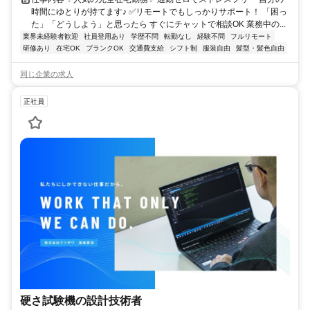
時間にゆとりが持てます♪ ✅リモートでもしっかりサポート！ 「困っ
た」「どうしよう」と思ったら すぐにチャットで相談OK 業務中の...
業界未経験者歓迎
社員登用あり
学歴不問
転勤なし
経験不問
フルリモート
研修あり
在宅OK
ブランクOK
交通費支給
シフト制
服装自由
髪型・髪色自由
同じ企業の求人
正社員
硬さ試験機の設計技術者