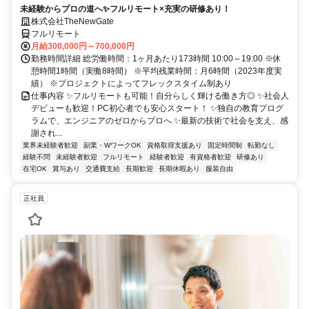
未経験からプロの道へ✨フルリモート×充実の研修あり！
株式会社TheNewGate
フルリモート
月給300,000円～700,000円
勤務時間詳細 総労働時間：1ヶ月あたり173時間 10:00～19:00 ※休
憩時間1時間（実働8時間） ※平均残業時間：月6時間（2023年度実
績） ※プロジェクトによってフレックスタイム制あり
仕事内容 ✨フルリモートも可能！自分らしく輝ける働き方◎ ✨社会人
デビューも歓迎！PC初心者でも安心スタート！ ✨独自の教育プログ
ラムで、エンジニアのゼロからプロへ ✨最新の技術で社会を支え、感
謝され...
業界未経験者歓迎
副業・WワークOK
資格取得支援あり
固定時間制
転勤なし
経験不問
未経験者歓迎
フルリモート
経験者歓迎
有資格者歓迎
研修あり
在宅OK
賞与あり
交通費支給
長期歓迎
長期休暇あり
服装自由
正社員