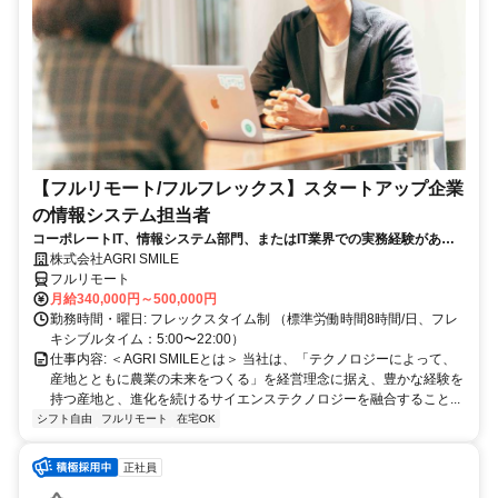
【フルリモート/フルフレックス】スタートアップ企業
の情報システム担当者
コーポレートIT、情報システム部門、またはIT業界での実務経験がある
方、大歓迎！
株式会社AGRI SMILE
フルリモート
月給340,000円～500,000円
勤務時間・曜日: フレックスタイム制 （標準労働時間8時間/日、フレ
キシブルタイム：5:00〜22:00）
仕事内容: ＜AGRI SMILEとは＞ 当社は、「テクノロジーによって、
産地とともに農業の未来をつくる」を経営理念に据え、豊かな経験を
持つ産地と、進化を続けるサイエンステクノロジーを融合すること...
シフト自由
フルリモート
在宅OK
正社員