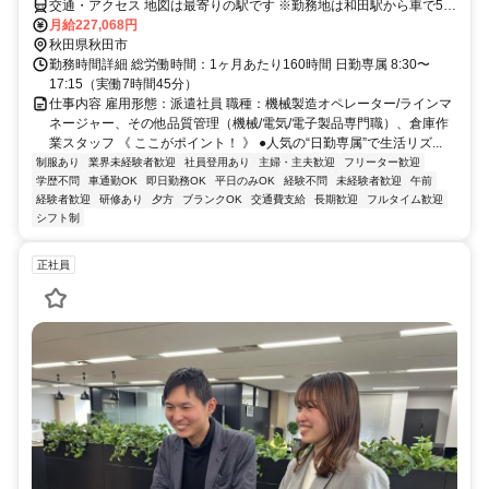
交通・アクセス 地図は最寄りの駅です ※勤務地は和田駅から車で5分
圏内 ※車通勤OK
月給227,068円
秋田県秋田市
勤務時間詳細 総労働時間：1ヶ月あたり160時間 日勤専属 8:30〜
17:15（実働7時間45分）
仕事内容 雇用形態：派遣社員 職種：機械製造オペレーター/ラインマ
ネージャー、その他品質管理（機械/電気/電子製品専門職）、倉庫作
業スタッフ 《 ここがポイント！ 》 ●人気の“日勤専属”で生活リズ...
制服あり
業界未経験者歓迎
社員登用あり
主婦・主夫歓迎
フリーター歓迎
学歴不問
車通勤OK
即日勤務OK
平日のみOK
経験不問
未経験者歓迎
午前
経験者歓迎
研修あり
夕方
ブランクOK
交通費支給
長期歓迎
フルタイム歓迎
シフト制
正社員