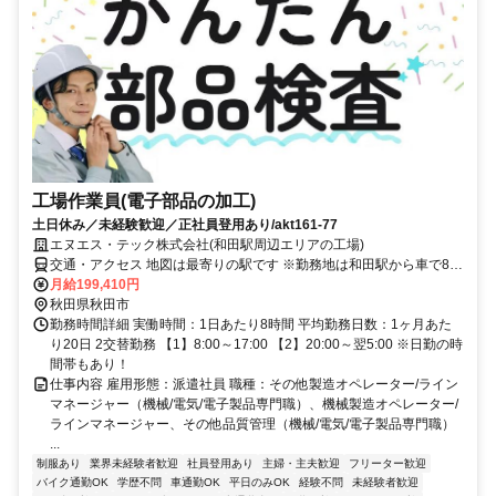
工場作業員(電子部品の加工)
土日休み／未経験歓迎／正社員登用あり/akt161-77
エヌエス・テック株式会社(和田駅周辺エリアの工場)
交通・アクセス 地図は最寄りの駅です ※勤務地は和田駅から車で8分
圏内 ※車通勤OK
月給199,410円
秋田県秋田市
勤務時間詳細 実働時間：1日あたり8時間 平均勤務日数：1ヶ月あた
り20日 2交替勤務 【1】8:00～17:00 【2】20:00～翌5:00 ※日勤の時
間帯もあり！
仕事内容 雇用形態：派遣社員 職種：その他製造オペレーター/ライン
マネージャー（機械/電気/電子製品専門職）、機械製造オペレーター/
ラインマネージャー、その他品質管理（機械/電気/電子製品専門職）
...
制服あり
業界未経験者歓迎
社員登用あり
主婦・主夫歓迎
フリーター歓迎
バイク通勤OK
学歴不問
車通勤OK
平日のみOK
経験不問
未経験者歓迎