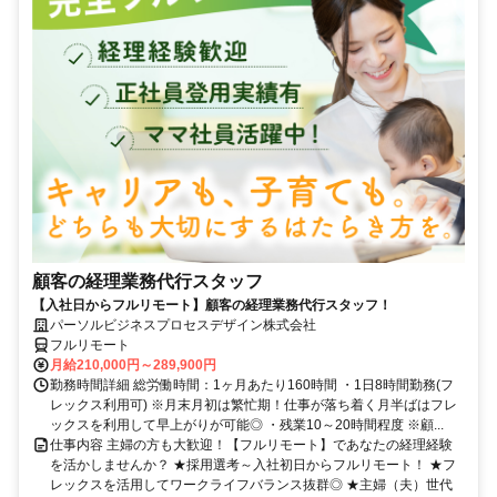
顧客の経理業務代行スタッフ
【入社日からフルリモート】顧客の経理業務代行スタッフ！
パーソルビジネスプロセスデザイン株式会社
フルリモート
月給210,000円～289,900円
勤務時間詳細 総労働時間：1ヶ月あたり160時間 ・1日8時間勤務(フ
レックス利用可) ※月末月初は繁忙期！仕事が落ち着く月半ばはフレ
ックスを利用して早上がりが可能◎ ・残業10～20時間程度 ※顧...
仕事内容 主婦の方も大歓迎！【フルリモート】であなたの経理経験
を活かしませんか？ ★採用選考～入社初日からフルリモート！ ★フ
レックスを活用してワークライフバランス抜群◎ ★主婦（夫）世代