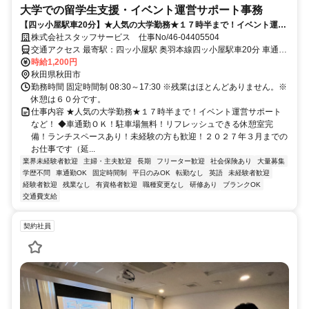
大学での留学生支援・イベント運営サポート事務
【四ッ小屋駅車20分】★人気の大学勤務★１７時半まで！イベント運営
サポートなど！
株式会社スタッフサービス 仕事No/46-04405504
交通アクセス 最寄駅：四ッ小屋駅 奥羽本線四ッ小屋駅車20分 車通勤
可能
時給1,200円
秋田県秋田市
勤務時間 固定時間制 08:30～17:30 ※残業はほとんどありません。※
休憩は６０分です。
仕事内容 ★人気の大学勤務★１７時半まで！イベント運営サポート
など！ ◆車通勤ＯＫ！駐車場無料！リフレッシュできる休憩室完
備！ランチスペースあり！未経験の方も歓迎！２０２７年３月までの
お仕事です（延...
業界未経験者歓迎
主婦・主夫歓迎
長期
フリーター歓迎
社会保険あり
大量募集
学歴不問
車通勤OK
固定時間制
平日のみOK
転勤なし
英語
未経験者歓迎
経験者歓迎
残業なし
有資格者歓迎
職種変更なし
研修あり
ブランクOK
交通費支給
契約社員