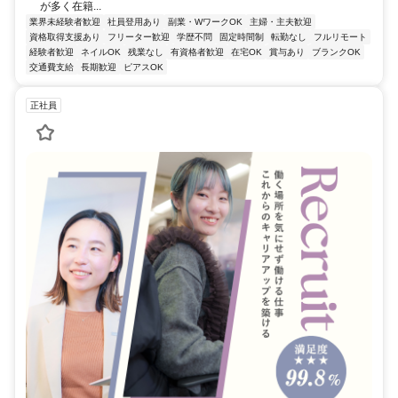
が多く在籍...
業界未経験者歓迎
社員登用あり
副業・WワークOK
主婦・主夫歓迎
資格取得支援あり
フリーター歓迎
学歴不問
固定時間制
転勤なし
フルリモート
経験者歓迎
ネイルOK
残業なし
有資格者歓迎
在宅OK
賞与あり
ブランクOK
交通費支給
長期歓迎
ピアスOK
正社員