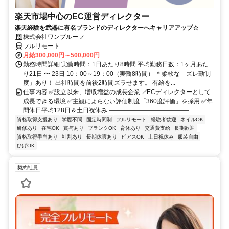
楽天市場中心のEC運営ディレクター
楽天経験を武器に有名ブランドのディレクターへキャリアアップ☆
株式会社ワンプルーフ
フルリモート
月給300,000円～500,000円
勤務時間詳細 実働時間：1日あたり8時間 平均勤務日数：1ヶ月あた
り21日 〜 23日 10：00～19：00（実働8時間） ＊柔軟な「ズレ勤制
度」あり！ 出社時間を前後2時間ズラせます。 有給を...
仕事内容 ✅設立以来、増収増益の成長企業 ✅ECディレクターとして
成長できる環境 ✅主観によらない評価制度「360度評価」を採用 ✅年
間休日平均128日＆土日祝休み ―――――――――――――...
資格取得支援あり
学歴不問
固定時間制
フルリモート
経験者歓迎
ネイルOK
研修あり
在宅OK
賞与あり
ブランクOK
育休あり
交通費支給
長期歓迎
資格取得手当あり
社割あり
長期休暇あり
ピアスOK
土日祝休み
服装自由
ひげOK
契約社員