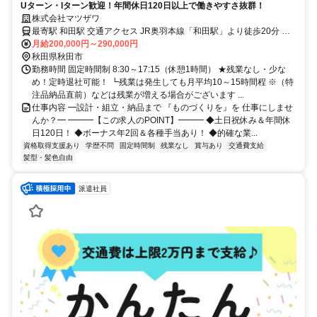
Uターン・Iターン歓迎！年間休日120日以上で働きやすさ抜群！
株式会社マツザワ
最寄駅 和田駅 交通アクセス JR奥羽本線「和田駅」より徒歩20分 ☆
マイカー通勤OK！駐車場あり！
月給200,000円～290,000円
秋田県秋田市
勤務時間 固定時間制 8:30～17:15（休憩1時間） ★残業なし・少な
め！定時退社可能！ ┗残業は発生しても月平均10～15時間程 ※（特
注品納品直前）などは残業が増える場合がございます ...
仕事内容 ━設計・組立・納品まで 『ものづくりを』を 仕事にしませ
んか？━ ━━━【この求人のPOINT】━━━ ◆土日祝休み＆年間休
日120日！ ◆ボーナス年2回＆各種手当あり！ ◆的確な業...
資格取得支援あり
学歴不問
固定時間制
残業なし
賞与あり
交通費支給
髪型・髪色自由
派遣社員