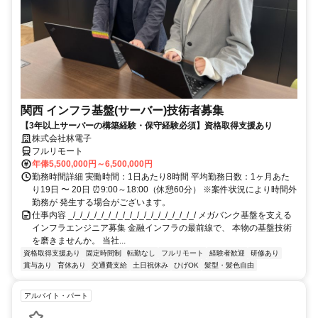
関西 インフラ基盤(サーバー)技術者募集
【3年以上サーバーの構築経験・保守経験必須】資格取得支援あり
株式会社林電子
フルリモート
年俸5,500,000円～6,500,000円
勤務時間詳細 実働時間：1日あたり8時間 平均勤務日数：1ヶ月あた
り19日 〜 20日 ⏰9:00～18:00（休憩60分） ※案件状況により時間外
勤務が 発生する場合がございます。
仕事内容 _/_/_/_/_/_/_/_/_/_/_/_/_/_/_/_/_/_/ メガバンク基盤を支える
インフラエンジニア募集 金融インフラの最前線で、 本物の基盤技術
を磨きませんか。 当社...
資格取得支援あり
固定時間制
転勤なし
フルリモート
経験者歓迎
研修あり
賞与あり
育休あり
交通費支給
土日祝休み
ひげOK
髪型・髪色自由
アルバイト・パート