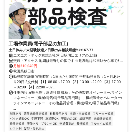
工場作業員(電子部品の加工)
土日休み／未経験歓迎／日勤のみ相談可能/akt167-77
エヌエス・テック株式会社(和田駅周辺エリアの工場)
交通・アクセス 地図は最寄りの駅です ※勤務地は和田駅から車で8分
圏内 ※車通勤OK
月給310,040円
秋田県秋田市
勤務時間詳細 実働時間：1日あたり8時間 平均勤務日数：1ヶ月あた
り20日 2交代制 【1】08:00～17:00 【2】13:00～22:00 【3】17:00
～02:00 【4】22:00～07...
仕事内容 雇用形態：派遣社員 職種：その他製造オペレーター/ライン
マネージャー（機械/電気/電子製品専門職）、機械製造オペレーター/
ラインマネージャー、その他品質管理（機械/電気/電子製品専門職）
...
制服あり
業界未経験者歓迎
社員登用あり
主婦・主夫歓迎
フリーター歓迎
バイク通勤OK
学歴不問
車通勤OK
平日のみOK
経験不問
未経験者歓迎
経験者歓迎
研修あり
ブランクOK
交通費支給
長期歓迎
フルタイム歓迎
シフト制
髪型・髪色自由