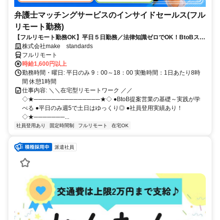
弁護士マッチングサービスのインサイドセールス(フル
リモート勤務)
【フルリモート勤務OK】平日５日勤務／法律知識ゼロでOK！BtoBスキ
ルが身につく営業職
株式会社make standards
フルリモート
時給1,600円以上
勤務時間・曜日: 平日のみ 9：00～18：00 実働時間：1日あたり8時
間 休憩1時間
仕事内容: ＼＼在宅型リモートワーク ／／
◇★───────────────★◇ ●BtoB提案営業の基礎～実践が学
べる ●平日のみ週5で土日はゆっくり◎ ●社員登用実績あり！
◇★───────...
社員登用あり
固定時間制
フルリモート
在宅OK
派遣社員