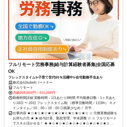
フルリモート労務事務|給与計算経験者募集|全国応募
OK
フレックスタイム✨子育て世代60％活躍中✨在宅勤務手当あり
株式会社kubellパートナー
フルリモート
月給208,000円～431,200円
勤務時間詳細 実働時間：1日あたり8時間 平均勤務日数：1ヶ月あた
り18日 〜 20日 フレックスタイム制 （標準労働時間／1日8h） ※メ
インタイム／10：00～16：00 ◎残業少なめ！ 月平...
仕事内容 ★☆★☆★☆★☆★☆★☆★☆★☆★☆ ☆ 労務実務経験を
お持ちの方 ★ ★ 給与計算、勤怠管理、年末調整 ☆ ☆ フルリモート
でスキル活かせる！ ★ ★☆★☆★☆★☆★☆★☆★☆★☆★☆ ...