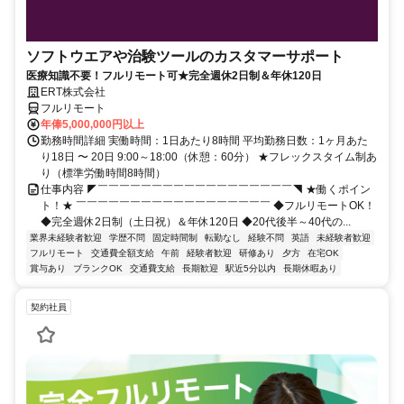
ソフトウエアや治験ツールのカスタマーサポート
医療知識不要！フルリモート可★完全週休2日制＆年休120日
ERT株式会社
フルリモート
年俸5,000,000円以上
勤務時間詳細 実働時間：1日あたり8時間 平均勤務日数：1ヶ月あた
り18日 〜 20日 9:00～18:00（休憩：60分） ★フレックスタイム制あ
り（標準労働時間8時間）
仕事内容 ◤￣￣￣￣￣￣￣￣￣￣￣￣￣￣￣￣￣￣◥ ★働くポイン
ト！★ ￣￣￣￣￣￣￣￣￣￣￣￣￣￣￣￣￣￣ ◆フルリモートOK！
◆完全週休2日制（土日祝）＆年休120日 ◆20代後半～40代の...
業界未経験者歓迎
学歴不問
固定時間制
転勤なし
経験不問
英語
未経験者歓迎
フルリモート
交通費全額支給
午前
経験者歓迎
研修あり
夕方
在宅OK
賞与あり
ブランクOK
交通費支給
長期歓迎
駅近5分以内
長期休暇あり
契約社員