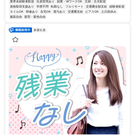
業界未経験者歓迎
社員登用あり
副業・WワークOK
主婦・主夫歓迎
資格取得支援あり
学歴不問
転勤なし
フルリモート
交通費全額支給
経験者歓迎
ネイルOK
研修あり
在宅OK
賞与あり
交通費支給
ピアスOK
土日祝休み
服装自由
髪型・髪色自由
派遣社員