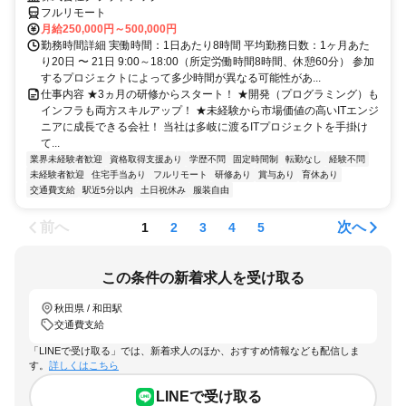
フルリモート
月給250,000円～500,000円
勤務時間詳細 実働時間：1日あたり8時間 平均勤務日数：1ヶ月あた
り20日 〜 21日 9:00～18:00（所定労働時間8時間、休憩60分） 参加
するプロジェクトによって多少時間が異なる可能性があ...
仕事内容 ★3ヵ月の研修からスタート！ ★開発（プログラミング）も
インフラも両方スキルアップ！ ★未経験から市場価値の高いITエンジ
ニアに成長できる会社！ 当社は多岐に渡るITプロジェクトを手掛け
て...
業界未経験者歓迎
資格取得支援あり
学歴不問
固定時間制
転勤なし
経験不問
未経験者歓迎
住宅手当あり
フルリモート
研修あり
賞与あり
育休あり
交通費支給
駅近5分以内
土日祝休み
服装自由
前へ
次へ
1
2
3
4
5
この条件の新着求人を受け取る
秋田県 / 和田駅
交通費支給
「LINEで受け取る」では、新着求人のほか、おすすめ情報なども配信しま
す。
詳しくはこちら
LINEで受け取る