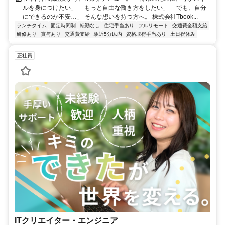
ルを身につけたい」 「もっと自由な働き方をしたい」 「でも、自分
にできるのか不安…」 そんな想いを持つ方へ。 株式会社Tbook...
ランチタイム
固定時間制
転勤なし
住宅手当あり
フルリモート
交通費全額支給
研修あり
賞与あり
交通費支給
駅近5分以内
資格取得手当あり
土日祝休み
正社員
ITクリエイター・エンジニア