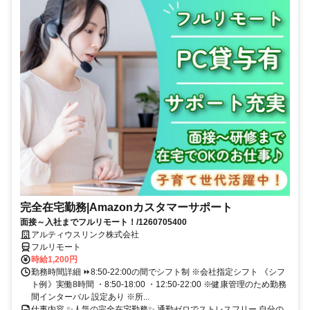
完全在宅勤務|Amazonカスタマーサポート
面接～入社までフルリモート！/1260705400
アルティウスリンク株式会社
フルリモート
時給1,200円
勤務時間詳細 ⏩8:50-22:00の間でシフト制 ※会社指定シフト 《シフ
ト例》実働8時間 ・8:50-18:00 ・12:50-22:00 ※健康管理のため勤務
間インターバル 設定あり ※所...
仕事内容 ✨人気の完全在宅勤務✨ 通勤ゼロでストレスフリー 自分の