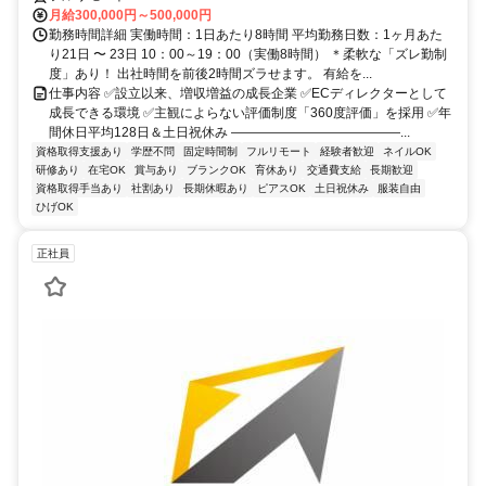
月給300,000円～500,000円
勤務時間詳細 実働時間：1日あたり8時間 平均勤務日数：1ヶ月あた
り21日 〜 23日 10：00～19：00（実働8時間） ＊柔軟な「ズレ勤制
度」あり！ 出社時間を前後2時間ズラせます。 有給を...
仕事内容 ✅設立以来、増収増益の成長企業 ✅ECディレクターとして
成長できる環境 ✅主観によらない評価制度「360度評価」を採用 ✅年
間休日平均128日＆土日祝休み ―――――――――――――...
資格取得支援あり
学歴不問
固定時間制
フルリモート
経験者歓迎
ネイルOK
研修あり
在宅OK
賞与あり
ブランクOK
育休あり
交通費支給
長期歓迎
資格取得手当あり
社割あり
長期休暇あり
ピアスOK
土日祝休み
服装自由
ひげOK
正社員