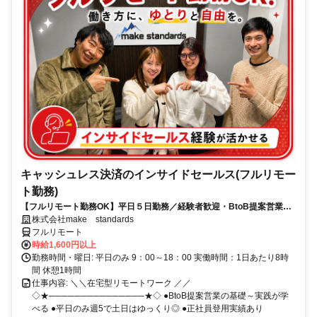
キャッシュレス決済のインサイドセールス(フルリモー
ト勤務)
【フルリモート勤務OK】平日５日勤務／経験者歓迎・BtoB提案営業で
スキルアップ
株式会社make standards
フルリモート
時給1,600円以上
勤務時間・曜日: 平日のみ 9：00～18：00 実働時間：1日あたり8時
間 休憩1時間
仕事内容: ＼＼在宅型リモートワーク ／／
◇★───────────────★◇ ●BtoB提案営業の基礎～実践が学
べる ●平日のみ週5で土日はゆっくり◎ ●正社員登用実績あり