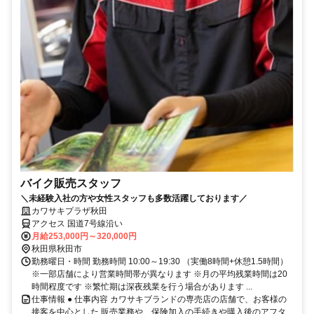
バイク販売スタッフ
＼未経験入社の方や女性スタッフも多数活躍しております／
カワサキプラザ秋田
アクセス 国道7号線沿い
月給253,000円～320,000円
秋田県秋田市
勤務曜日・時間 勤務時間 10:00～19:30 （実働8時間+休憩1.5時間）
※一部店舗により営業時間帯が異なります ※月の平均残業時間は20
時間程度です ※繁忙期は深夜残業を行う場合があります ...
仕事情報 ● 仕事内容 カワサキブランドの専売店の店舗で、お客様の
接客を中心とした 販売業務や、保険加入の手続きや購入後のアフタ