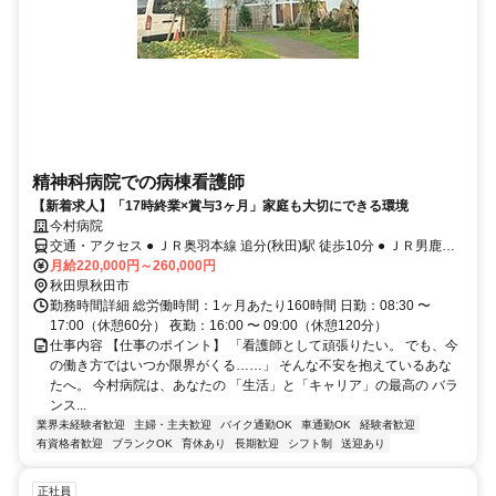
精神科病院での病棟看護師
【新着求人】「17時終業×賞与3ヶ月」家庭も大切にできる環境
今村病院
交通・アクセス ● ＪＲ奥羽本線 追分(秋田)駅 徒歩10分 ● ＪＲ男鹿線
追分(秋田)駅 徒歩10分
月給220,000円～260,000円
秋田県秋田市
勤務時間詳細 総労働時間：1ヶ月あたり160時間 日勤：08:30 〜
17:00（休憩60分） 夜勤：16:00 〜 09:00（休憩120分）
仕事内容 【仕事のポイント】 「看護師として頑張りたい。 でも、今
の働き方ではいつか限界がくる……」 そんな不安を抱えているあな
たへ。 今村病院は、あなたの 「生活」と「キャリア」の最高の バラ
ンス...
業界未経験者歓迎
主婦・主夫歓迎
バイク通勤OK
車通勤OK
経験者歓迎
有資格者歓迎
ブランクOK
育休あり
長期歓迎
シフト制
送迎あり
正社員