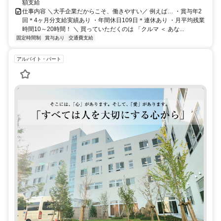
額支給
仕事内容 ＼大手企業だからこそ、働きやすい／ 例えば… ・賞与年2
回＊4ヶ月分支給実績あり ・年間休日109日＊連休あり ・月平均残業
時間10～20時間！ ＼ 買っていただくのは 「クルマ ＜ あな...
固定時間制
賞与あり
交通費支給
アルバイト・パート