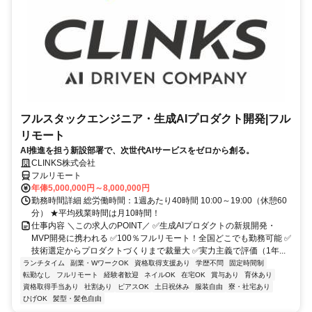
フルスタックエンジニア・生成AIプロダクト開発|フル
リモート
AI推進を担う新設部署で、次世代AIサービスをゼロから創る。
CLINKS株式会社
フルリモート
年俸5,000,000円～8,000,000円
勤務時間詳細 総労働時間：1週あたり40時間 10:00～19:00（休憩60
分） ★平均残業時間は月10時間！
仕事内容 ＼この求人のPOINT／ ✅生成AIプロダクトの新規開発・
MVP開発に携われる ✅100％フルリモート！全国どこでも勤務可能 ✅
技術選定からプロダクトづくりまで裁量大 ✅実力主義で評価（1年...
ランチタイム
副業・WワークOK
資格取得支援あり
学歴不問
固定時間制
転勤なし
フルリモート
経験者歓迎
ネイルOK
在宅OK
賞与あり
育休あり
資格取得手当あり
社割あり
ピアスOK
土日祝休み
服装自由
寮・社宅あり
ひげOK
髪型・髪色自由