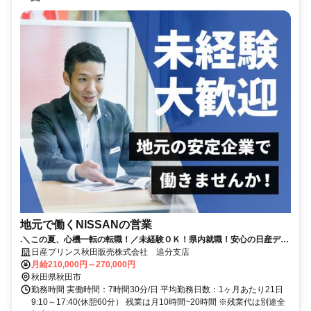
地元で働くNISSANの営業
.＼この夏、心機一転の転職！／未経験ＯＫ！県内就職！安心の日産ディ
ーラー！│賞与4か月分（昨年実績）
日産プリンス秋田販売株式会社 追分支店
月給210,000円～270,000円
秋田県秋田市
勤務時間 実働時間：7時間30分/日 平均勤務日数：1ヶ月あたり21日
9:10～17:40(休憩60分） 残業は月10時間~20時間 ※残業代は別途全