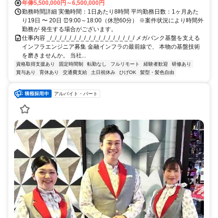
年俸5,500,000円～6,500,000円
勤務時間詳細 実働時間：1日あたり8時間 平均勤務日数：1ヶ月あた
り19日 〜 20日 ⏰9:00～18:00（休憩60分） ※案件状況により時間外
勤務が 発生する場合がございます。
仕事内容 _/_/_/_/_/_/_/_/_/_/_/_/_/_/_/_/_/_/ メガバンク基盤を支える
インフラエンジニア募集 金融インフラの最前線で、 本物の基盤技術
を磨きませんか。 当社...
資格取得支援あり
固定時間制
転勤なし
フルリモート
経験者歓迎
研修あり
賞与あり
育休あり
交通費支給
土日祝休み
ひげOK
髪型・髪色自由
アルバイト・パート