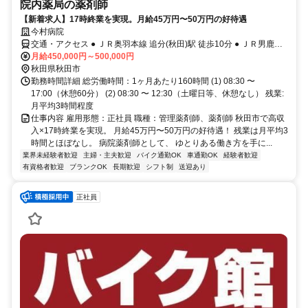
院内薬局の薬剤師
【新着求人】17時終業を実現。月給45万円〜50万円の好待遇
今村病院
交通・アクセス ● ＪＲ奥羽本線 追分(秋田)駅 徒歩10分 ● ＪＲ男鹿線
追分(秋田)駅 徒歩10分
月給450,000円～500,000円
秋田県秋田市
勤務時間詳細 総労働時間：1ヶ月あたり160時間 (1) 08:30 〜
17:00（休憩60分） (2) 08:30 〜 12:30（土曜日等、休憩なし） 残業:
月平均3時間程度
仕事内容 雇用形態：正社員 職種：管理薬剤師、薬剤師 秋田市で高収
入×17時終業を実現。 月給45万円〜50万円の好待遇！ 残業は月平均3
時間とほぼなし。 病院薬剤師として、 ゆとりある働き方を手に...
業界未経験者歓迎
主婦・主夫歓迎
バイク通勤OK
車通勤OK
経験者歓迎
有資格者歓迎
ブランクOK
長期歓迎
シフト制
送迎あり
正社員