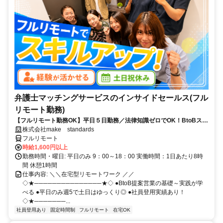
弁護士マッチングサービスのインサイドセールス(フル
リモート勤務)
【フルリモート勤務OK】平日５日勤務／法律知識ゼロでOK！BtoBスキ
ルが身につく営業職
株式会社make standards
フルリモート
時給1,600円以上
勤務時間・曜日: 平日のみ 9：00～18：00 実働時間：1日あたり8時
間 休憩1時間
仕事内容: ＼＼在宅型リモートワーク ／／
◇★───────────────★◇ ●BtoB提案営業の基礎～実践が学
べる ●平日のみ週5で土日はゆっくり◎ ●社員登用実績あり！
◇★───────...
社員登用あり
固定時間制
フルリモート
在宅OK