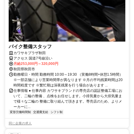
バイク整備スタッフ
カワサキプラザ秋田
アクセス 国道7号線沿い
月給253,000円～320,000円
秋田県秋田市
勤務曜日・時間 勤務時間 10:00～19:30 （実働8時間+休憩1.5時間）
※一部店舗により営業時間帯が異なります ※月の平均残業時間は20
時間程度です ※繁忙期は深夜残業を行う場合があります ...
仕事情報 ● 仕事内容 カワサキブランドの専売店の認証整備工場にお
いて、二輪の整備 、点検をお任せします。小排気量から大排気量ま
で様々な二輪の 整備に取り組んで頂きます。専売店のため、よりメ
ーカーに...
変形労働時間制
交通費支給
シフト制
同じ企業の求人