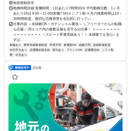
秋田県秋田市
勤務時間詳細 実働時間：1日あたり7時間30分 平均勤務日数：1ヶ月
あたり20日 9:00～21:00(実働7.5h)※シフト制 ※月の残業時間は10～
30時間程度。適切な労務管理を全社的に行ってい...
仕事内容 ＜未経験OK！ポテンシャル重視＞ ＼フリーターからの転職
も応援／ 同エリア内の複数店舗を見守るお仕事！ ＝＝＝＝＝＝＝＝
＝＝＝＝＝＝＝＝ ＜スピード昇進実績あり！＞ 未経験でも安心♪ ま
ずは...
制服あり
業界未経験者歓迎
学歴不問
車通勤OK
経験不問
未経験者歓迎
住宅手当あり
交通費全額支給
賞与あり
ブランクOK
交通費支給
シフト制
寮・社宅あり
正社員