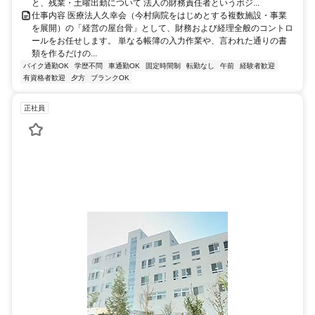
と、残業・土曜出勤について 法人の財務責任者というポジ...
仕事内容 医療法人久幸会（今村病院をはじめとする複数施設・事業
を展開）の「経営の屋台骨」として、財務および経理全般のコントロ
ールをお任せします。 単なる帳簿の入力作業や、言われた通りの書
類を作るだけの...
バイク通勤OK
学歴不問
車通勤OK
固定時間制
転勤なし
午前
経験者歓迎
有資格者歓迎
夕方
ブランクOK
正社員