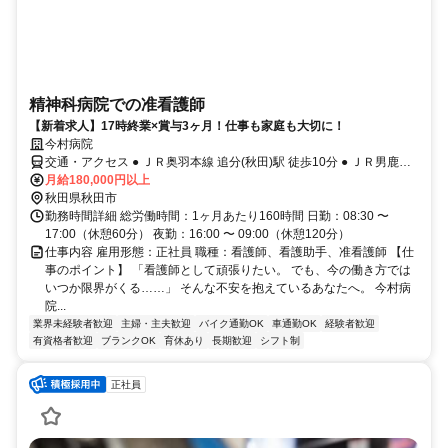
精神科病院での准看護師
【新着求人】17時終業×賞与3ヶ月！仕事も家庭も大切に！
今村病院
交通・アクセス ● ＪＲ奥羽本線 追分(秋田)駅 徒歩10分 ● ＪＲ男鹿線
追分(秋田)駅 徒歩10分
月給180,000円以上
秋田県秋田市
勤務時間詳細 総労働時間：1ヶ月あたり160時間 日勤：08:30 〜
17:00（休憩60分） 夜勤：16:00 〜 09:00（休憩120分）
仕事内容 雇用形態：正社員 職種：看護師、看護助手、准看護師 【仕
事のポイント】 「看護師として頑張りたい。 でも、今の働き方では
いつか限界がくる……」 そんな不安を抱えているあなたへ。 今村病
院...
業界未経験者歓迎
主婦・主夫歓迎
バイク通勤OK
車通勤OK
経験者歓迎
有資格者歓迎
ブランクOK
育休あり
長期歓迎
シフト制
正社員