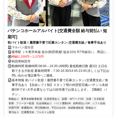
パチンコホールアルバイト[交通費全額 給与前払い 短
期可]
初バイト歓迎！履歴書不要で応募カンタン♪交通費支給／食事手当あり
マルハン追分店
最寄駅 ＪＲ奥羽本線 追分(秋田県)駅 徒歩10分 R7号線沿い。周辺に
は、病院や保育園など生活を快適にしてくれる施設が立ち並び、便利
時給1,100円～1,375円
な生活が待っています。
秋田県秋田市
勤務時間 勤務時間 08:00～24:30 (4時間) 最低勤務日数 週3日 土日出
勤できる方歓迎 募集時間帯：7:30-16:30/14:45-23:45 詳しくは下記お
問い合わせ電話番号へご連絡...
基本情報 初バイト歓迎！履歴書不要で応募カンタン♪交通費支給／食
事手当あり 【自由シフト制】スタッフ用の休憩室完備♪パチンコ未経
験OKです♪大手企業ならではの好待遇でお迎えします。 【職種】 パ
チン...
制服あり
業界未経験者歓迎
社員登用あり
副業・WワークOK
主婦・主夫歓迎
長期
フリーター歓迎
社会保険あり
バイク通勤OK
給料前払いOK
シフト自由
学歴不問
車通勤OK
即日勤務OK
平日のみOK
未経験者歓迎
研修あり
賞与あり
交通費支給
フルタイム歓迎