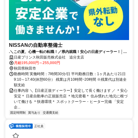
NISSANの自動車整備士
.＼この夏、心機一転の転職！／県内就職！安心の日産ディーラー！│賞
与4か月分（昨年実績）
日産プリンス秋田販売株式会社 追分支店
月給195,000円～255,000円
秋田県秋田市
勤務時間 実働時間：7時間30分/日 平均勤務日数：1ヶ月あたり21日
9:10～17:40(休憩60分） 残業は月10時間~20時間 ※残業代は別途全
額支給
仕事内容 ＼【日産正規ディーラー】安定して長く働けます ／ ＊安心
安定＊ 日産自動車の正規販売店 ＊地元密着＊ 住み慣れた地元に根づ
いて働ける ＊快適環境＊ スポットクーラー・ヒーター完備 「安定
企...
固定時間制
賞与あり
交通費支給
正社員