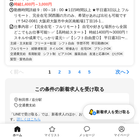
時給1,400円～3,000円
勤務時間詳細 9：00～18：00 ★1日5時間以上 ★平日週3日以上 フル
リモート、完全在宅 関西圏の方のみ、希望があれば出社も可能です
（〒542-0081 大阪府大阪市中央区南船場1丁目16-1...
仕事内容 ✅【完全在宅・フルリモート】 自宅や好きな場所から全国
どこでもお仕事可能✨ ✅【高時給スタート】 時給1400円〜3000円！
スキルや成果でしっかり還元✨ ✅【シフト自由度◎】 平日週3日〜...
主婦・主夫歓迎
フリーター歓迎
シフト自由
学歴不問
即日勤務OK
フルリモート
経験者歓迎
ネイルOK
研修あり
在宅OK
ブランクOK
交通費支給
長期歓迎
シフト制
ピアスOK
服装自由
友達と応募OK
ひげOK
髪型・髪色自由
前へ
次へ
1
2
3
4
5
この条件の新着求人を受け取る
秋田県 / 追分駅
交通費支給
新着求人を受け取る
「LINEで受け取る」では、新着求人のほか、おすすめ情報なども配信しま
す。
詳しくはこちら
LINEで受け取る
ホーム
マイリスト
メッセージ
マイページ