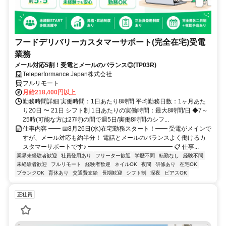
フードデリバリーカスタマーサポート(完全在宅)受電
業務
メール対応5割！受電とメールのバランス◎(TP03R)
Teleperformance Japan株式会社
フルリモート
月給218,400円以上
勤務時間詳細 実働時間：1日あたり8時間 平均勤務日数：1ヶ月あた
り20日 〜 21日 シフト制 1日あたりの実働時間：最大8時間/日 ◆7～
25時(可能な方は27時)の間で週5日/実働8時間のシフ...
仕事内容 ━━ 📅8月26日(水)在宅勤務スタート！━━ 受電がメインで
すが、メール対応も約半分！ 電話とメールのバランスよく働けるカ
スタマーサポートです♪ ━━━━━━━━━━━━━━ 📋 仕事...
業界未経験者歓迎
社員登用あり
フリーター歓迎
学歴不問
転勤なし
経験不問
未経験者歓迎
フルリモート
経験者歓迎
ネイルOK
夜間
研修あり
在宅OK
ブランクOK
育休あり
交通費支給
長期歓迎
シフト制
深夜
ピアスOK
正社員