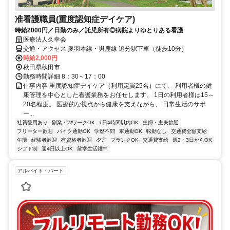
准看護職員(重度認知症デイケア)
時給2000円／日勤のみ／託児所有◎病院よりゆとりある看護
医療法人久幸会
交通・アクセス 奥羽本線・男鹿線 追分駅下車（徒歩10分）
時給2,000円
秋田県秋田市
勤務時間詳細 8：30～17：00
仕事内容 重度認知症デイケア（利用定員25名）にて、 利用者様の健
康管理を中心とした看護業務をお任せします。 1日の利用者様は15～
20名程度。 医療的な視点から健康を支えながら、 日常生活のサポ
ー...
社員登用あり
副業・WワークOK
1日4時間以内OK
主婦・主夫歓迎
フリーター歓迎
バイク通勤OK
学歴不問
車通勤OK
転勤なし
交通費全額支給
午前
経験者歓迎
有資格者歓迎
夕方
ブランクOK
交通費支給
週2・3日からOK
シフト制
週4日以上OK
留学生活躍中
アルバイト・パート