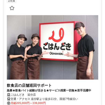
正社員
飲食店の店舗巡回サポート
急募★飲食バイト経験が活きる★サービス残業一切無★若手活躍中
ごはんどき 追分店
交通・アクセス 追分駅より徒歩11分、国道7号線沿い
月給205,000円～339,000円