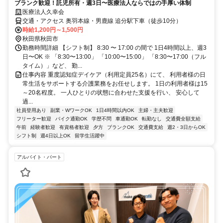
ブランク歓迎！託児所有・週3日〜医療法人ならではの手厚い体制
医療法人久幸会
交通・アクセス 奥羽本線・男鹿線 追分駅下車（徒歩10分）
時給1,200円～1,500円
秋田県秋田市
勤務時間詳細 【シフト制】 8:30 〜 17:00 の間で 1日4時間以上、週3
日〜OK ※ 「8:30〜13:00」 「10:00〜15:00」 「8:30〜17:00（フル
タイム）」など、 勤...
仕事内容 重度認知症デイケア（利用定員25名）にて、 利用者様の日
常生活をサポートする介護業務をお任せします。 1日の利用者様は15
～20名程度。 一人ひとりの状態に合わせた支援を行い、 安心して
過...
社員登用あり
副業・WワークOK
1日4時間以内OK
主婦・主夫歓迎
フリーター歓迎
バイク通勤OK
学歴不問
車通勤OK
転勤なし
交通費全額支給
午前
経験者歓迎
有資格者歓迎
夕方
ブランクOK
交通費支給
週2・3日からOK
シフト制
週4日以上OK
留学生活躍中
アルバイト・パート