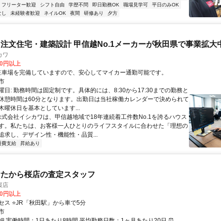
フリーター歓迎
シフト自由
学歴不問
即日勤務OK
職場見学可
平日のみOK
なし
未経験者歓迎
ネイルOK
夜間
研修あり
夕方
注文住宅・建築設計 甲信越No.1メーカーが秋田県で事業拡大中
カワ
00円以上
アクセス: 駐車場を完備していますので、安心してマイカー通勤可能です。
市
日: 勤務時間は固定制です。具体的には、8:30から17:30までの勤務と
休憩時間は60分となります。出勤日は当社稼働カレンダーで決められて
木曜休日を基本としています...
 株式会社イシカワは、甲信越地域で18年連続着工件数No.1を誇るハウス
す。私たちは、お客様一人ひとりのライフスタイルに合わせた「理想の
追求し、デザイン性・機能性・品質...
通費支給
昇給あり
おたから桜店の査定スタッフ
桜店
00円以上
セス ⭐JR「秋田駅」から車で5分
市
細 実働時間：1日あたり8時間 平均勤務日数：1ヶ月あたり20日 ⏰