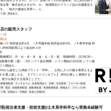
 《株式会社さすがやについて》 創業7年で120店舗展開、売上高50億円
成長企業「株式会社さすがや」が、 地域限定のブランド品の店舗査定士
す。「地方の価値を世界へ」と...
フト制
昇給あり
門店の販売スタッフ
ーパ店
0円以上
連絡バス 秋田徒歩約1分、ＪＲ羽越本線 秋田徒歩約3分、ＪＲ奥羽本線 秋
分 JR秋田駅西口より徒歩約３分
市
勤務曜日：月・火・水・木・金・土・日・祝 ・勤務時間： [1] 09:30～
・最低勤務日数（週）：5日 シフト提出期限：シフト開始の10日前 シフト確
ト開始の...
JINSから誕生した姉妹ブランド「R!M」。 お気に入りの服を着替えるよ
ネを選ぶ楽しさを。 【ブランドコンセプト】 JINSが新しく展開する
、視力を補正する道具としてだ...
未経験者歓迎
ランチタイム
社員登用あり
主婦・主夫歓迎
フリーター歓迎
不問
英語
未経験者歓迎
経験者歓迎
有資格者歓迎
研修あり
ブランクOK
フト制
社割あり
中国語
友達と応募OK
理(発注者支援・技術支援)/土木系学科卒なら実務未経験可