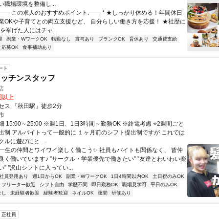
職場環境を整備し...
.―― この求人のおすすめポイント.―― * ★しっかり休める！年間休日
★副業OKや子育てとの両立支援など、 自分らしい働き方を応援！ ★社歴に
を挙げた人にはチャ...
迎
副業・WワークOK
転勤なし
賞与あり
ブランクOK
育休あり
交通費支給
と応募OK
食事補助あり
ート
キッチンスタッフ
店
0円以上
セス 「秋田駅」徒歩2分
市
 15:00～25:00 ※週1日、1日3時間～勤務OK ※終電考慮 ⭐2週間ごと
出制 アルバイトって一般的に １ヶ月前のシフト提出制ですが これでは
ルに遊びにと ...
✨一生の仲間とワイワイ楽しく働こう✨ 社員もバイトも関係なく、 皆仲
良く働いています♪ ”サークル・学業優先で働きたい” ”友達とわいわい楽
” ”沢山シフトに入ってい...
社員登用あり
週1日からOK
副業・WワークOK
1日4時間以内OK
土日祝のみOK
フリーター歓迎
シフト自由
学歴不問
即日勤務OK
職場見学可
平日のみOK
なし
未経験者歓迎
経験者歓迎
ネイルOK
夜間
研修あり
正社員