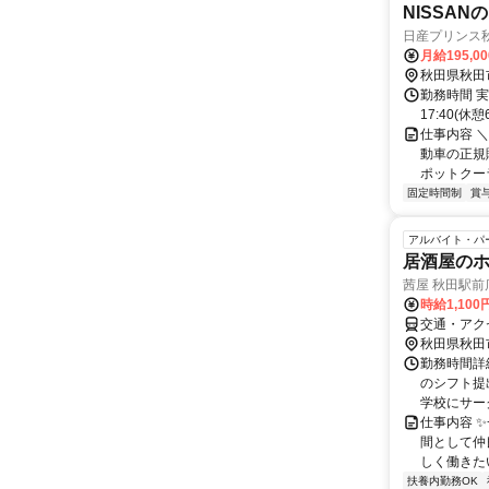
NISSA
日産プリンス
月給195,0
秋田県秋田
勤務時間 実
17:40(
仕事内容 
動車の正規
ポットクーラ
固定時間制
賞
アルバイト・パ
居酒屋の
茜屋 秋田駅前
時給1,10
交通・アク
秋田県秋田
勤務時間詳細
のシフト提
学校にサーク
仕事内容 
間として仲
しく働きたい
扶養内勤務OK