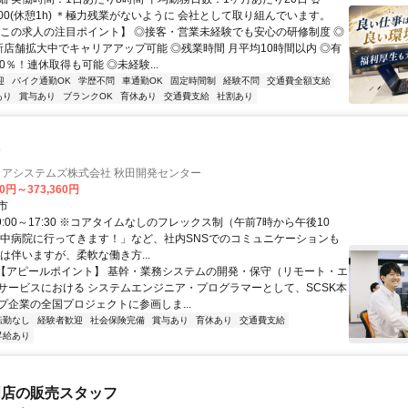
19:00(休憩1h) ＊極力残業がないように 会社として取り組んでいます。
【この求人の注目ポイント】 ◎接客・営業未経験でも安心の研修制度 ◎
新店舗拡大中でキャリアアップ可能 ◎残業時間 月平均10時間以内 ◎有
0％！連休取得も可能 ◎未経験...
迎
バイク通勤OK
学歴不問
車通勤OK
固定時間制
経験不問
交通費全額支給
あり
賞与あり
ブランクOK
育休あり
交通費支給
社割あり
マ
ョアシステムズ株式会社 秋田開発センター
00円～373,360円
市
9:00～17:30 ※コアタイムなしのフレックス制（午前7時から午後10
前中病院に行ってきます！」など、社内SNSでのコミュニケーションも
は伴いますが、柔軟な働き方...
 【アピールポイント】 基幹・業務システムの開発・保守（リモート・エ
サービスにおける システムエンジニア・プログラマーとして、SCSK本
プ企業の全国プロジェクトに参画しま...
転勤なし
経験者歓迎
社会保険完備
賞与あり
育休あり
交通費支給
昇給あり
門店の販売スタッフ