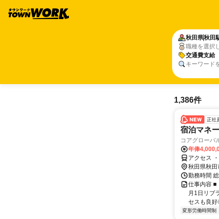
秋田県
秋田
職種を選択
交通費支給
キーワード
1,386件
正社
宿泊マネ
コアグローバ
年俸4,000,
アクセス 
秋田県秋田
勤務時間 総
仕事内容 
月1日リブ
セスも良好◎
変形労働時間制