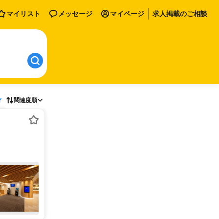
マイリスト
メッセージ
マイページ
求人掲載のご相談
存
関連度順