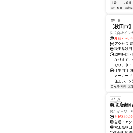
主婦・主夫歓迎
学生歓迎
転勤
正社員
【秋田市】
株式会社イシ
月給259,0
秋田県秋田
勤務時間・曜
なります。
おり、水・
仕事内容:
メーカーで
住まい」を
固定時間制
交
正社員
買取店舗
おたからや 
月給350,0
交通・アク
秋田県秋田
勤務時間詳