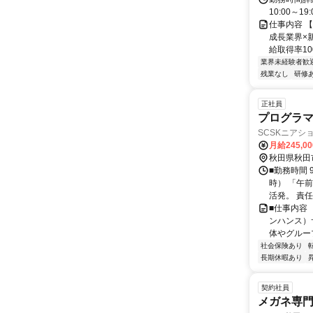
10:00～
仕事内容 
成長業界×
給取得率10
業界未経験者歓
残業なし
研修
正社員
プログラ
SCSKニアシ
月給245,0
秋田県秋田
■勤務時間 
時） 「午
活発。 責任
■仕事内容
ンハンス）
体やグルー
社会保険あり
長期休暇あり
契約社員
メガネ専