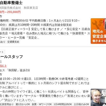
Nの自動車整備士
秋田販売株式会社 秋田東支店
00円～255,000円
市
働時間：7時間30分/日 平均勤務日数：1ヶ月あたり21日 9:10～
休憩60分） 残業は月10時間~20時間 ※残業代は別途全額支給
＼【日産正規ディーラー】安定して長く働けます ／ ＊安心安定＊ 日産自
販売店 ＊地元密着＊ 住み慣れた地元に根づいて働ける ＊快適環境＊ ス
ー・ヒーター完備 「安定企...
与あり
交通費支給
ート
ホールスタッフ
店
0円以上
セス 「秋田駅」徒歩2分
市
 15:00～25:00 ※週1日、1日3時間～勤務OK ※終電考慮 ⭐2週間ごと
出制 アルバイトって一般的に １ヶ月前のシフト提出制ですが これでは
ルに遊びにと ...
✨一生の仲間とワイワイ楽しく働こう✨ 社員もバイトも関係なく、 皆仲
良く働いています♪ ”サークル・学業優先で働きたい” ”友達とわいわい楽
” ”沢山シフトに入ってい...
社員登用あり
週1日からOK
副業・WワークOK
1日4時間以内OK
土日祝のみOK