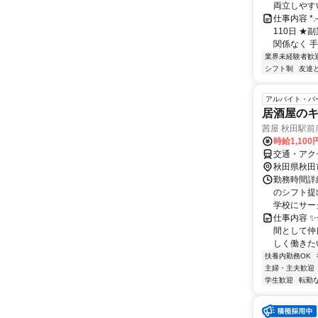
両立しやすい
仕事内容 *
110日 
関係なく 手
業界未経験者歓
シフト制
友達
アルバイト・パ
居酒屋の
茜屋 秋田駅前
時給1,10
交通・アク
秋田県秋田
勤務時間詳細
のシフト提
学校にサーク
仕事内容 
間として仲
しく働きたい
扶養内勤務OK
主婦・主夫歓迎
学生歓迎
転勤