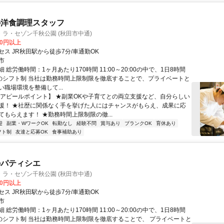
の洋食調理スタッフ
ラ・セゾン千秋公園 (秋田市中通)
00円以上
ス JR秋田駅から徒歩7分/車通勤OK
市
 総労働時間：1ヶ月あたり170時間 11:00～20:00の中で、1日8時間
)のシフト制 当社は勤務時間上限制限を徹底することで、プライベートと
職場環境を整備して...
【アピールポイント】 ★副業OKや子育てとの両立支援など、自分らしい
援！ ★社歴に関係なく手を挙げた人にはチャンスがもらえ、成果に応
てもらえます！ ★勤務時間上限制限の徹...
迎
副業・WワークOK
転勤なし
経験不問
賞与あり
ブランクOK
育休あり
フト制
友達と応募OK
食事補助あり
のパティシエ
ラ・セゾン千秋公園 (秋田市中通)
00円以上
ス JR秋田駅から徒歩7分/車通勤OK
市
 総労働時間：1ヶ月あたり170時間 11:00～20:00の中で、1日8時間
)のシフト制 当社は勤務時間上限制限を徹底することで、 プライベートと