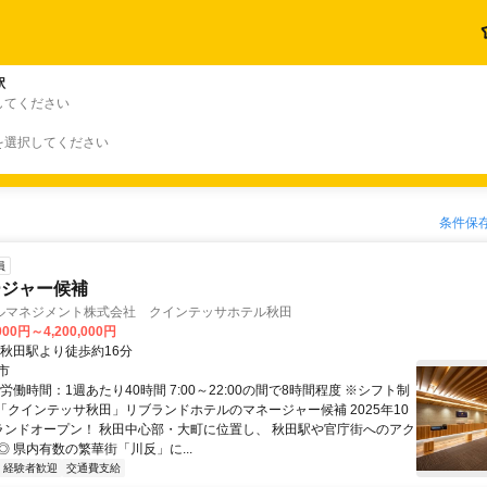
駅
してください
を選択してください
条件保
員
ージャー候補
ルマネジメント株式会社 クインテッサホテル秋田
000円～4,200,000円
・秋田駅より徒歩約16分
市
労働時間：1週あたり40時間 7:00～22:00の間で8時間程度 ※シフト制
■「クインテッサ秋田」リブランドホテルのマネージャー候補 2025年10
ランドオープン！ 秋田中心部・大町に位置し、 秋田駅や官庁街へのアク
 県内有数の繁華街「川反」に...
経験者歓迎
交通費支給