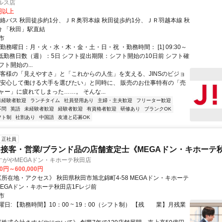
アルス店
0円以上
連絡バス 秋田徒歩約1分、ＪＲ奥羽本線 秋田徒歩約1分、ＪＲ羽越本線 秋
分 「秋田」駅直結
市
勤務曜日：月・火・水・木・金・土・日・祝 ・勤務時間： [1] 09:30～
・最低勤務日数（週）：5日 シフト提出期限：シフト開始の10日前 シフト確
ト開始の...
お客様の「見えやすさ」と「これからの人生」を支える、JINSのビジョ
く安心して働ける大手を選びたい」と同時に、 販売のお仕事特有の「売
ャー」に疲れてしまった……。 そんな...
未経験者歓迎
ランチタイム
社員登用あり
主婦・主夫歓迎
フリーター歓迎
不問
英語
未経験者歓迎
経験者歓迎
有資格者歓迎
研修あり
ブランクOK
フト制
社割あり
中国語
友達と応募OK
正社員
接客・営業/ブランド品の店舗査定士《MEGAドン・キホーテ
すがやMEGAドン・キホーテ秋田店
00円～600,000円
MEGAドン・キホーテ秋田店1Fレジ前
市
日: 【勤務時間】10：00 ~ 19：00（シフト制） 【残 業】月残業