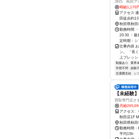
JINS 秋田
時給1,17
アクセス 
田徒歩約1
秋田県秋田
勤務時間 ・
20:30 
定時期：シフ
仕事内容 
ン。 「長
上プレッシ
制服あり
業界
学歴不問
経験
交通費支給
シ
【未経験】
買取専門店さ
月給265,0
アクセス: 《所在地・アクセス》 秋田県秋田市旭北錦町4-58 MEGAドン・キホーテ
秋田店1F 
秋田県秋田
勤務時間・曜
平均15h