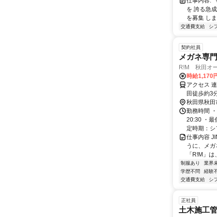
仕事内容:
を 誇る急
を募集 しま
交通費支給
シ
契約社員
メガネ専
R!M 秋田オ
時給1,17
アクセス 
田徒歩約3
秋田県秋田
勤務時間 ・
20:30 
定時期：シフ
仕事内容 
うに、メガ
「R!M」は
制服あり
業界
学歴不問
経験
交通費支給
シ
正社員
土木施工管