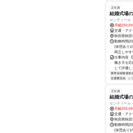
正社員
結婚式場
センティール・
月給250,0
交通・アクセ
秋田県秋田
勤務時間詳細
(休憩あり
両立しやすい
仕事内容 
働き方を応
じて評価し
業界未経験者歓
交通費支給
シ
正社員
結婚式場
センティール・
月給250,0
交通・アクセ
秋田県秋田
勤務時間詳細
(休憩あり