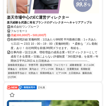
楽天市場中心のEC運営ディレクター
楽天経験を武器に有名ブランドのディレクターへキャリアアップ☆
株式会社ワンプルーフ
フルリモート
月給300,000円～500,000円
勤務時間詳細 実働時間：1日あたり8時間 平均勤務日数：1ヶ月あた
り21日 〜 23日 10：00～19：00（実働8時間） ＊柔軟な「ズレ勤制
度」あり！ 出社時間を前後2時間ズラせます。 有給を...
仕事内容 ✅設立以来、増収増益の成長企業 ✅ECディレクターとして
成長できる環境 ✅主観によらない評価制度「360度評価」を採用 ✅年
間休日平均128日＆土日祝休み ―――――――――――――...
資格取得支援あり
学歴不問
固定時間制
フルリモート
経験者歓迎
ネイルOK
研修あり
在宅OK
賞与あり
ブランクOK
育休あり
交通費支給
長期歓迎
資格取得手当あり
社割あり
長期休暇あり
ピアスOK
土日祝休み
服装自由
ひげOK
正社員