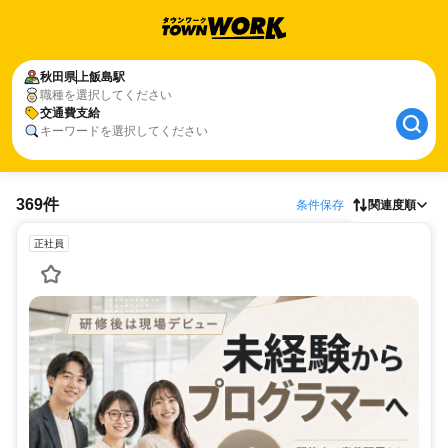
秋田県
上飯島駅
職種を選択してください
交通費支給
キーワードを選択してください
369件
条件保存
関連度順
正社員