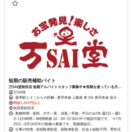
短期の販売補助バイト
万SAI堂秋田店 短期アルバイトスタッフ募集中★長期を迷っている方も
お試しに働いてみませんか？
万SAI堂
- 最寄駅とそこからの距離 - 奥羽本線 上飯島 車 3分 奥羽本線 追分 車
5分 奥羽本線 土崎 車 10分
時給1,300円以上
秋田県秋田市
- 勤務時間 - 昼間、夕方／夜、深夜／早朝、平日のみOK 週2日～週5
日 1日5時間～8時間勤務 10：00~22:00の中で相談可能です。 ※7月
25日～8月16日中の勤務の募集です。勤務開始日...
- 仕事の特徴 - 未経験者歓迎、経験者歓迎、社会人経験不問、男性活