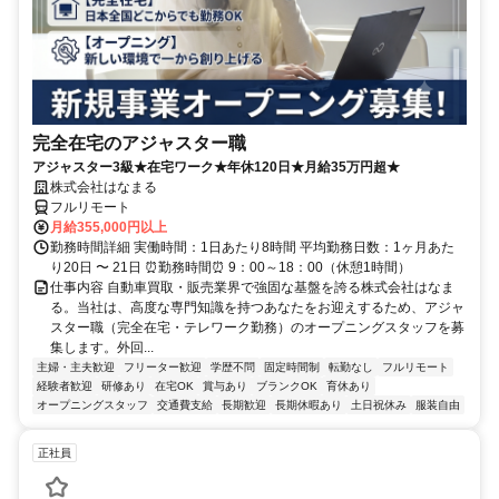
完全在宅のアジャスター職
アジャスター3級★在宅ワーク★年休120日★月給35万円超★
株式会社はなまる
フルリモート
月給355,000円以上
勤務時間詳細 実働時間：1日あたり8時間 平均勤務日数：1ヶ月あた
り20日 〜 21日 ⏰勤務時間⏰ 9：00～18：00（休憩1時間）
仕事内容 自動車買取・販売業界で強固な基盤を誇る株式会社はなま
る。当社は、高度な専門知識を持つあなたをお迎えするため、アジャ
スター職（完全在宅・テレワーク勤務）のオープニングスタッフを募
集します。外回...
主婦・主夫歓迎
フリーター歓迎
学歴不問
固定時間制
転勤なし
フルリモート
経験者歓迎
研修あり
在宅OK
賞与あり
ブランクOK
育休あり
オープニングスタッフ
交通費支給
長期歓迎
長期休暇あり
土日祝休み
服装自由
正社員