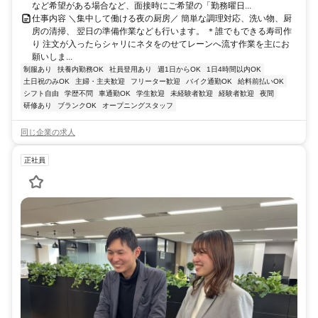
など希望がある場合など、面接時にご希望の「勤務曜日...
仕事内容 ＼集中して働ける夜の厨房／ 簡単な調理対応、洗い物、厨
房の清掃、 翌日の準備作業なども行います。 ＊誰でもできる寿司作
り 注文が入ったらシャリにネタをのせてレーンへ流す作業を主にお
願いしま...
制服あり
扶養内勤務OK
社員登用あり
週1日からOK
1日4時間以内OK
土日祝のみOK
主婦・主夫歓迎
フリーター歓迎
バイク通勤OK
給料前払いOK
シフト自由
学歴不問
車通勤OK
学生歓迎
未経験者歓迎
経験者歓迎
夜間
研修あり
ブランクOK
オープニングスタッフ
同じ企業の求人
正社員