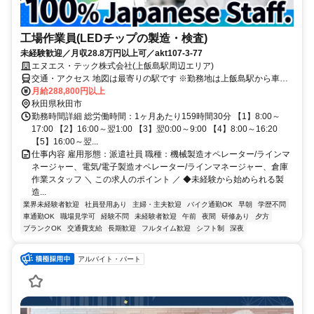
工場作業員(LEDチップの製造・検査)
未経験歓迎／月収28.8万円以上可／akt107-3-77
エヌエス・テック株式会社(上飯島駅周辺エリア)
交通・アクセス 地図は最寄りの駅です ※勤務地は上飯島駅から車で5
分 ※車通勤OK
月給288,800円以上
秋田県秋田市
勤務時間詳細 総労働時間：1ヶ月あたり159時間30分 【1】8:00～
17:00 【2】16:00～翌1:00 【3】翌0:00～9:00 【4】8:00～16:20
【5】16:00～翌...
仕事内容 雇用形態：派遣社員 職種：機械製造オペレーター/ラインマ
ネージャー、電気/電子製造オペレーター/ラインマネージャー、倉庫
作業スタッフ ＼ この求人のポイント ／ ◆未経験から始められる製
造...
業界未経験者歓迎
社員登用あり
主婦・主夫歓迎
バイク通勤OK
早朝
学歴不問
車通勤OK
職場見学可
経験不問
未経験者歓迎
午前
夜間
研修あり
夕方
ブランクOK
交通費支給
長期歓迎
フルタイム歓迎
シフト制
深夜
アルバイト・パート