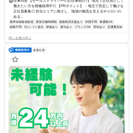
仕事内容 【セールスドライバーのお仕事紹介♪】 地元で正社員として
働きたい方を積極採用中◎ 【PRポイント】 ・地元で安定して働ける
正社員募集◎ 担当エリアに根ざし、地域の物流を支えるやりがいの
ある...
業界未経験者歓迎
変形労働時間制
資格取得支援あり
学歴不問
車通勤OK
経験不問
月1シフト提出
研修あり
賞与あり
ブランクOK
育休あり
交通費支給
同じ企業の求人
派遣社員