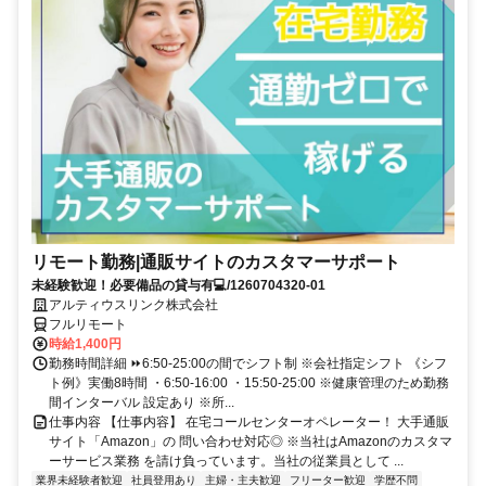
リモート勤務|通販サイトのカスタマーサポート
未経験歓迎！必要備品の貸与有💻/1260704320-01
アルティウスリンク株式会社
フルリモート
時給1,400円
勤務時間詳細 ⏩6:50-25:00の間でシフト制 ※会社指定シフト 《シフ
ト例》実働8時間 ・6:50-16:00 ・15:50-25:00 ※健康管理のため勤務
間インターバル 設定あり ※所...
仕事内容 【仕事内容】 在宅コールセンターオペレーター！ 大手通販
サイト「Amazon」の 問い合わせ対応◎ ※当社はAmazonのカスタマ
ーサービス業務 を請け負っています。当社の従業員として ...
業界未経験者歓迎
社員登用あり
主婦・主夫歓迎
フリーター歓迎
学歴不問