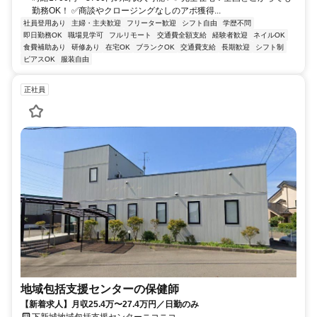
勤務OK！ ✅商談やクロージングなしのアポ獲得...
社員登用あり
主婦・主夫歓迎
フリーター歓迎
シフト自由
学歴不問
即日勤務OK
職場見学可
フルリモート
交通費全額支給
経験者歓迎
ネイルOK
食費補助あり
研修あり
在宅OK
ブランクOK
交通費支給
長期歓迎
シフト制
ピアスOK
服装自由
正社員
地域包括支援センターの保健師
【新着求人】月収25.4万〜27.4万円／日勤のみ