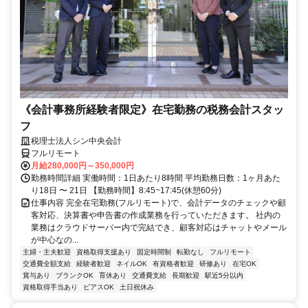
《会計事務所経験者限定》在宅勤務の税務会計スタッ
フ
税理士法人シン中央会計
フルリモート
月給280,000円～350,000円
勤務時間詳細 実働時間：1日あたり8時間 平均勤務日数：1ヶ月あた
り18日 〜 21日 【勤務時間】8:45~17:45(休憩60分)
仕事内容 完全在宅勤務(フルリモート)で、会計データのチェックや顧
客対応、決算書や申告書の作成業務を行っていただきます。 社内の
業務はクラウドサーバー内で完結でき、顧客対応はチャットやメール
が中心なの...
主婦・主夫歓迎
資格取得支援あり
固定時間制
転勤なし
フルリモート
交通費全額支給
経験者歓迎
ネイルOK
有資格者歓迎
研修あり
在宅OK
賞与あり
ブランクOK
育休あり
交通費支給
長期歓迎
駅近5分以内
資格取得手当あり
ピアスOK
土日祝休み