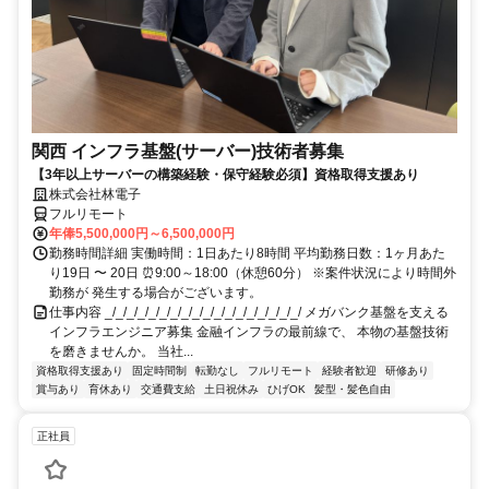
関西 インフラ基盤(サーバー)技術者募集
【3年以上サーバーの構築経験・保守経験必須】資格取得支援あり
株式会社林電子
フルリモート
年俸5,500,000円～6,500,000円
勤務時間詳細 実働時間：1日あたり8時間 平均勤務日数：1ヶ月あた
り19日 〜 20日 ⏰9:00～18:00（休憩60分） ※案件状況により時間外
勤務が 発生する場合がございます。
仕事内容 _/_/_/_/_/_/_/_/_/_/_/_/_/_/_/_/_/_/ メガバンク基盤を支える
インフラエンジニア募集 金融インフラの最前線で、 本物の基盤技術
を磨きませんか。 当社...
資格取得支援あり
固定時間制
転勤なし
フルリモート
経験者歓迎
研修あり
賞与あり
育休あり
交通費支給
土日祝休み
ひげOK
髪型・髪色自由
正社員