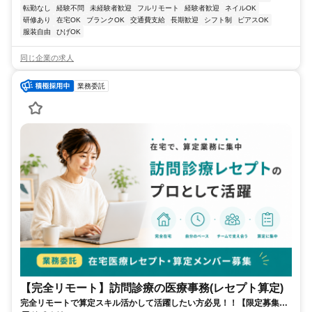
転勤なし
経験不問
未経験者歓迎
フルリモート
経験者歓迎
ネイルOK
研修あり
在宅OK
ブランクOK
交通費支給
長期歓迎
シフト制
ピアスOK
服装自由
ひげOK
同じ企業の求人
業務委託
【完全リモート】訪問診療の医療事務(レセプト算定)
完全リモートで算定スキル活かして活躍したい方必見！！【限定募集】