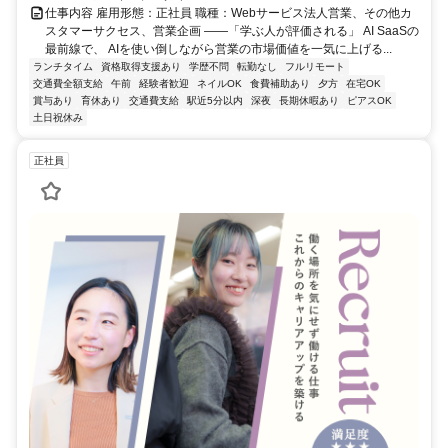
仕事内容 雇用形態：正社員 職種：Webサービス法人営業、その他カ
スタマーサクセス、営業企画 ――「学ぶ人が評価される」 AI SaaSの
最前線で、 AIを使い倒しながら営業の市場価値を一気に上げる...
ランチタイム
資格取得支援あり
学歴不問
転勤なし
フルリモート
交通費全額支給
午前
経験者歓迎
ネイルOK
食費補助あり
夕方
在宅OK
賞与あり
育休あり
交通費支給
駅近5分以内
深夜
長期休暇あり
ピアスOK
土日祝休み
正社員