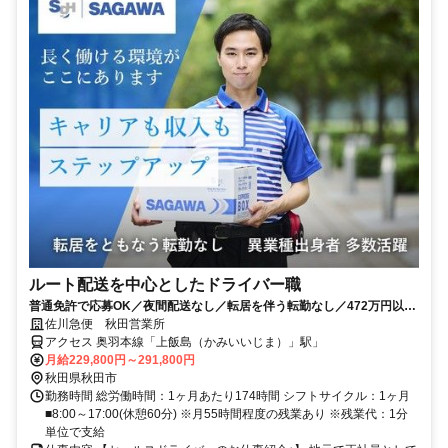
ルート配送を中心としたドライバー職
普通免許で応募OK／夜間配送なし／転居を伴う転勤なし／472万円以上
も可能！
佐川急便 秋田営業所
アクセス 奥羽本線「上飯島（かみいいじま）」駅」
月給229,800円～291,800円
秋田県秋田市
勤務時間 総労働時間：1ヶ月あたり174時間 シフトサイクル：1ヶ月
■8:00～17:00(休憩60分) ※月55時間程度の残業あり ※残業代：1分
単位で支給