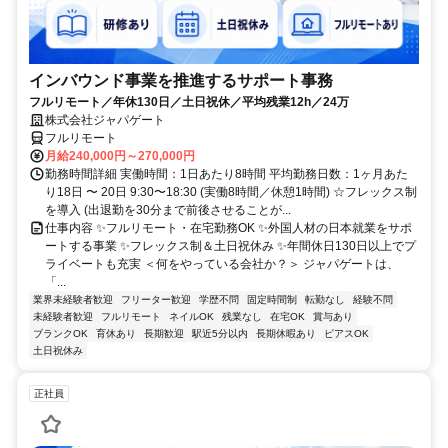
インバウンド事業を推進するサポート事務
フルリモート／年休130日／土日祝休／平均残業12h／24万
株式会社ジャパゲート
フルリモート
月給240,000円～270,000円
勤務時間詳細 実働時間：1日あたり8時間 平均勤務日数：1ヶ月あた
り18日 〜 20日 9:30〜18:30 (実働8時間／休憩1時間) ☆フレックス制
を導入 (出退勤を30分まで前後させることが...
仕事内容 ✨フルリモート・在宅勤務OK ✨外国人材の日本就業をサポ
ートする事業 ✨フレックス制＆土日祝休み ✨年間休日130日以上でプ
ライベートも充実 ＜何をやっている会社か？＞ ジャパゲートは、
「...
業界未経験者歓迎
フリーター歓迎
学歴不問
固定時間制
転勤なし
経験不問
未経験者歓迎
フルリモート
ネイルOK
残業なし
在宅OK
賞与あり
ブランクOK
育休あり
長期歓迎
駅近5分以内
長期休暇あり
ピアスOK
土日祝休み
正社員