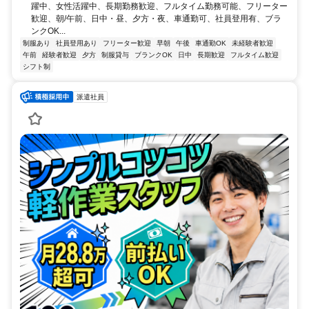
躍中、女性活躍中、長期勤務歓迎、フルタイム勤務可能、フリーター
歓迎、朝/午前、日中・昼、夕方・夜、車通勤可、社員登用有、ブラ
ンクOK...
制服あり
社員登用あり
フリーター歓迎
早朝
午後
車通勤OK
未経験者歓迎
午前
経験者歓迎
夕方
制服貸与
ブランクOK
日中
長期歓迎
フルタイム歓迎
シフト制
派遣社員