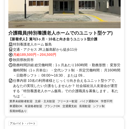
介護職員(特別養護老人ホームでのユニット型ケア)
【新着求人】賞与3ヶ月・10名と向き合うユニット型介護
特別養護老人ホーム 飯島
交通・アクセス JR上飯島駅から徒歩11分
月給189,500円～204,500円
秋田県秋田市
勤務時間詳細 総労働時間：1ヶ月あたり160時間 ・勤務形態： 変形労
働時間制（1ヶ月単位） ・交代シフト制 ・所定労働時間： 月160時間
・日勤帯シフト： 08:00〜16:30 、または 09...
仕事内容 10名の利用者様とじっくり向き合えるユニット型ケアで、
あなたの実現したい介護をしませんか？ 社会福祉法人友遊会が運営
する「特別養護老人ホーム飯島」での介護職員を募集します 。 私た
ちは「...
業界未経験者歓迎
主婦・主夫歓迎
フリーター歓迎
バイク通勤OK
学歴不問
車通勤OK
有資格者歓迎
ブランクOK
交通費支給
長期歓迎
シフト制
長期休暇あり
アルバイト・パート