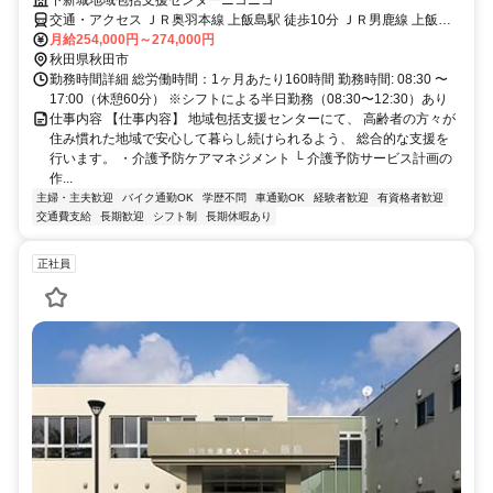
下新城地域包括支援センターニコニコ
交通・アクセス ＪＲ奥羽本線 上飯島駅 徒歩10分 ＪＲ男鹿線 上飯島
駅 徒歩10分
月給254,000円～274,000円
秋田県秋田市
勤務時間詳細 総労働時間：1ヶ月あたり160時間 勤務時間: 08:30 〜
17:00（休憩60分） ※シフトによる半日勤務（08:30〜12:30）あり
仕事内容 【仕事内容】 地域包括支援センターにて、 高齢者の方々が
住み慣れた地域で安心して暮らし続けられるよう、 総合的な支援を
行います。 ・介護予防ケアマネジメント └ 介護予防サービス計画の
作...
主婦・主夫歓迎
バイク通勤OK
学歴不問
車通勤OK
経験者歓迎
有資格者歓迎
交通費支給
長期歓迎
シフト制
長期休暇あり
正社員