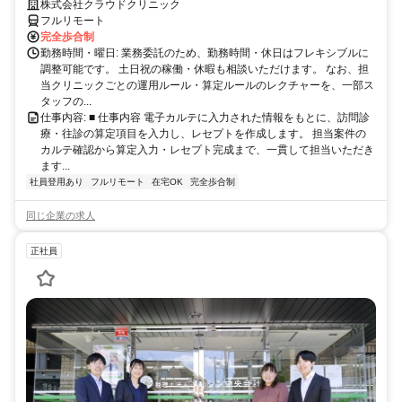
完全リモート｜在宅医療レセプト算定（成果報酬型／業務委託）
株式会社クラウドクリニック
フルリモート
完全歩合制
勤務時間・曜日: 業務委託のため、勤務時間・休日はフレキシブルに
調整可能です。 土日祝の稼働・休暇も相談いただけます。 なお、担
当クリニックごとの運用ルール・算定ルールのレクチャーを、一部ス
タッフの...
仕事内容: ■ 仕事内容 電子カルテに入力された情報をもとに、訪問診
療・往診の算定項目を入力し、レセプトを作成します。 担当案件の
カルテ確認から算定入力・レセプト完成まで、一貫して担当いただき
ます...
社員登用あり
フルリモート
在宅OK
完全歩合制
同じ企業の求人
正社員