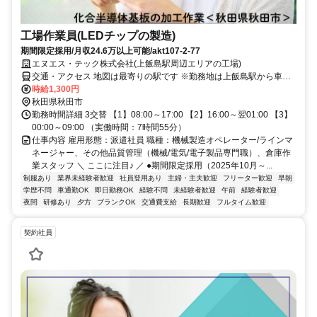
工場作業員(LEDチップの製造)
期間限定採用/月収24.6万以上可能/akt107-2-77
エヌエス・テック株式会社(上飯島駅周辺エリアの工場)
交通・アクセス 地図は最寄りの駅です ※勤務地は上飯島駅から車で
10分圏内 ※車通勤OK
時給1,300円
秋田県秋田市
勤務時間詳細 3交替 【1】08:00～17:00 【2】16:00～翌01:00 【3】
00:00～09:00 （実働時間：7時間55分）
仕事内容 雇用形態：派遣社員 職種：機械製造オペレーター/ラインマ
ネージャー、その他品質管理（機械/電気/電子製品専門職）、倉庫作
業スタッフ ＼ ここに注目♪ ／ ●期間限定採用（2025年10月～...
制服あり
業界未経験者歓迎
社員登用あり
主婦・主夫歓迎
フリーター歓迎
早朝
学歴不問
車通勤OK
即日勤務OK
経験不問
未経験者歓迎
午前
経験者歓迎
夜間
研修あり
夕方
ブランクOK
交通費支給
長期歓迎
フルタイム歓迎
契約社員