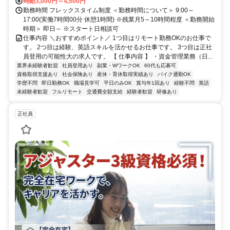
時給3,000円～4,500円
勤務時間 フレックスタイム制度 ＜勤務時間について＞ 9:00～
17:00(実働7時間00分 休憩1時間) ※残業月5～10時間程度 ＜勤務開始
時期＞ 即日～ ※スタート日相談可
仕事内容 ＼おすすめポイント／ 1つ目はリモート勤務OKのお仕事で
す。 2つ目は経験、英語スキルを活かせるお仕事です。 3つ目は正社
員登用の可能性大の求人です。 【 仕事内容 】 ・資金管理業務（日...
業界未経験者歓迎
社員登用あり
副業・WワークOK
60代も応募可
資格取得支援あり
社会保険あり
産休・育休取得実績あり
バイク通勤OK
学歴不問
即日勤務OK
職場見学可
平日のみOK
賞与年1回あり
経験不問
英語
未経験者歓迎
フルリモート
交通費全額支給
経験者歓迎
研修あり
正社員