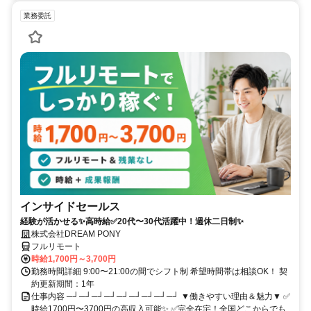
業務委託
インサイドセールス
経験が活かせる✨高時給✅20代〜30代活躍中！週休二日制✨
株式会社DREAM PONY
フルリモート
時給1,700円～3,700円
勤務時間詳細 9:00〜21:00の間でシフト制 希望時間帯は相談OK！ 契
約更新期間：1年
仕事内容 ─┘─┘─┘─┘─┘─┘─┘─┘─┘ ▼働きやすい理由＆魅力▼ ✅
時給1700円〜3700円の高収入可能✨ ✅完全在宅！全国どこからでも