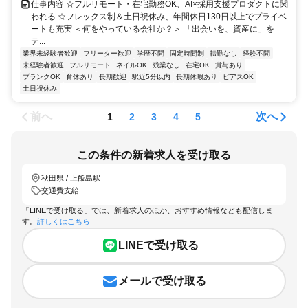
仕事内容 ☆フルリモート・在宅勤務OK、AI×採用支援プロダクトに関
われる ☆フレックス制＆土日祝休み、年間休日130日以上でプライベ
ートも充実 ＜何をやっている会社か？＞ 「出会いを、資産に」を
テ...
業界未経験者歓迎
フリーター歓迎
学歴不問
固定時間制
転勤なし
経験不問
未経験者歓迎
フルリモート
ネイルOK
残業なし
在宅OK
賞与あり
ブランクOK
育休あり
長期歓迎
駅近5分以内
長期休暇あり
ピアスOK
土日祝休み
前へ
次へ
1
2
3
4
5
この条件の新着求人を受け取る
秋田県 / 上飯島駅
交通費支給
「LINEで受け取る」では、新着求人のほか、おすすめ情報なども配信しま
す。
詳しくはこちら
LINEで受け取る
メールで受け取る