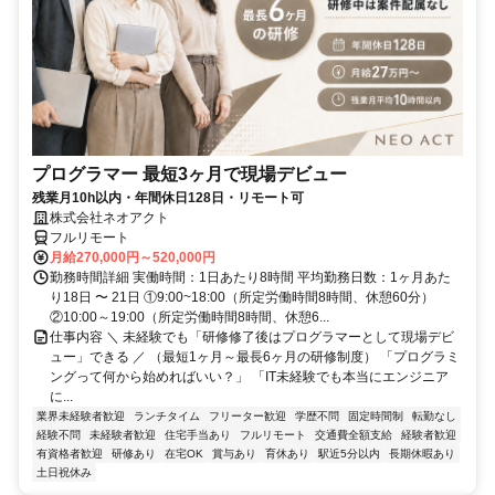
プログラマー 最短3ヶ月で現場デビュー
残業月10h以内・年間休日128日・リモート可
株式会社ネオアクト
フルリモート
月給270,000円～520,000円
勤務時間詳細 実働時間：1日あたり8時間 平均勤務日数：1ヶ月あた
り18日 〜 21日 ①9:00~18:00（所定労働時間8時間、休憩60分）
②10:00～19:00（所定労働時間8時間、休憩6...
仕事内容 ＼ 未経験でも「研修修了後はプログラマーとして現場デビ
ュー」できる ／ （最短1ヶ月～最長6ヶ月の研修制度） 「プログラミ
ングって何から始めればいい？」 「IT未経験でも本当にエンジニア
に...
業界未経験者歓迎
ランチタイム
フリーター歓迎
学歴不問
固定時間制
転勤なし
経験不問
未経験者歓迎
住宅手当あり
フルリモート
交通費全額支給
経験者歓迎
有資格者歓迎
研修あり
在宅OK
賞与あり
育休あり
駅近5分以内
長期休暇あり
土日祝休み