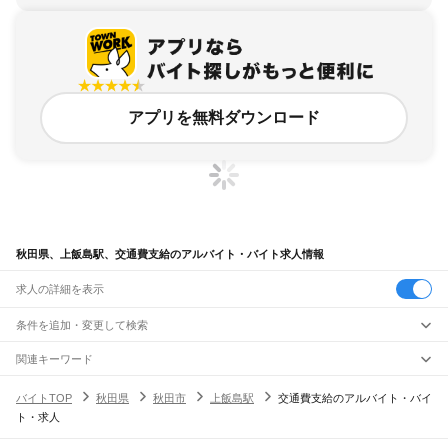
アプリを無料ダウンロード
秋田県、上飯島駅、交通費支給のアルバイト・バイト求人情報
求人の詳細を表示
条件を追加・変更して検索
市区町村を追加・変更
関連キーワード
完全在宅ワーク 全国
シール貼り 在宅
現在地周辺
ガチャガチャ
犬カフェ
秋田県
駅を追加・変更
バイトTOP
秋田県
秋田市
上飯島駅
交通費支給のアルバイト・バイ
秋田県
すべて
ト・求人
秋田市
能代市
横手市
大館市
男鹿市
湯沢市
鹿角市
由利本荘市
潟上市
大仙市
職種を追加・変更
JR奥羽本線(新庄～青森)
北秋田市
にかほ市
仙北市
鹿角郡
北秋田郡
山本郡
南秋田郡
仙北郡
雄勝郡
院内駅
横堀駅
三関駅
上湯沢駅
湯沢駅
下湯沢駅
十文字駅
醍醐駅
柳田駅
横手駅