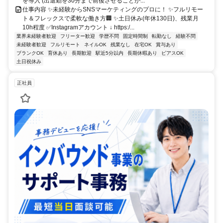
を導入 (出退勤を30分まで前後させることが...
仕事内容 ✨未経験からSNSマーケティングのプロに！ ✨フルリモー
ト＆フレックスで柔軟な働き方🏢 ✨土日休み(年休130日)、残業月
10h程度 ✅Instagramアカウント ↓ https:/...
業界未経験者歓迎
フリーター歓迎
学歴不問
固定時間制
転勤なし
経験不問
未経験者歓迎
フルリモート
ネイルOK
残業なし
在宅OK
賞与あり
ブランクOK
育休あり
長期歓迎
駅近5分以内
長期休暇あり
ピアスOK
土日祝休み
正社員