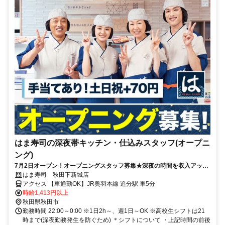
はま寿司の深夜帯キッチン・仕込みスタッフ(オープニ
ング)
7月2日オープン！オープニングスタッフ募集★深夜の時間を収入アップ
に！フリーター多数活躍中♪高収入を目指せる環境です！
はま寿司 秋田下新城店
アクセス 【車通勤OK】JR奥羽本線 追分駅 車5分
時給1,413円以上
秋田県秋田市
勤務時間 22:00～0:00 ※1日2h～、週1日～OK ※高校生シフトは21
時まで(深夜勤務発生を防ぐため) ＊シフトについて ・上記時間の前後