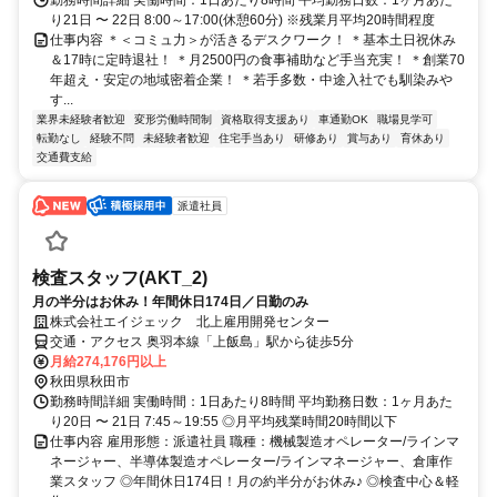
り21日 〜 22日 8:00～17:00(休憩60分) ※残業月平均20時間程度
仕事内容 ＊＜コミュ力＞が活きるデスクワーク！ ＊基本土日祝休み
＆17時に定時退社！ ＊月2500円の食事補助など手当充実！ ＊創業70
年超え・安定の地域密着企業！ ＊若手多数・中途入社でも馴染みや
す...
業界未経験者歓迎
変形労働時間制
資格取得支援あり
車通勤OK
職場見学可
転勤なし
経験不問
未経験者歓迎
住宅手当あり
研修あり
賞与あり
育休あり
交通費支給
派遣社員
検査スタッフ(AKT_2)
月の半分はお休み！年間休日174日／日勤のみ
株式会社エイジェック 北上雇用開発センター
交通・アクセス 奥羽本線「上飯島」駅から徒歩5分
月給274,176円以上
秋田県秋田市
勤務時間詳細 実働時間：1日あたり8時間 平均勤務日数：1ヶ月あた
り20日 〜 21日 7:45～19:55 ◎月平均残業時間20時間以下
仕事内容 雇用形態：派遣社員 職種：機械製造オペレーター/ラインマ
ネージャー、半導体製造オペレーター/ラインマネージャー、倉庫作
業スタッフ ◎年間休日174日！月の約半分がお休み♪ ◎検査中心＆軽