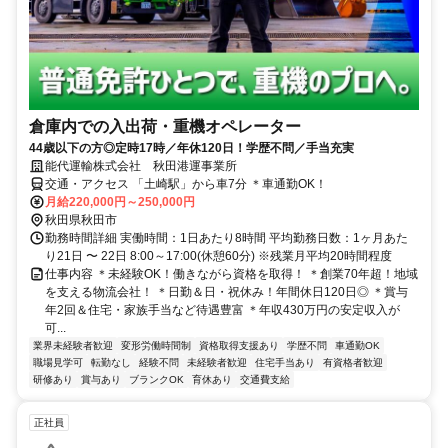
倉庫内での入出荷・重機オペレーター
44歳以下の方◎定時17時／年休120日！学歴不問／手当充実
能代運輸株式会社 秋田港運事業所
交通・アクセス 「土崎駅」から車7分 ＊車通勤OK！
月給220,000円～250,000円
秋田県秋田市
勤務時間詳細 実働時間：1日あたり8時間 平均勤務日数：1ヶ月あた
り21日 〜 22日 8:00～17:00(休憩60分) ※残業月平均20時間程度
仕事内容 ＊未経験OK！働きながら資格を取得！ ＊創業70年超！地域
を支える物流会社！ ＊日勤＆日・祝休み！年間休日120日◎ ＊賞与
年2回＆住宅・家族手当など待遇豊富 ＊年収430万円の安定収入が
可...
業界未経験者歓迎
変形労働時間制
資格取得支援あり
学歴不問
車通勤OK
職場見学可
転勤なし
経験不問
未経験者歓迎
住宅手当あり
有資格者歓迎
研修あり
賞与あり
ブランクOK
育休あり
交通費支給
正社員