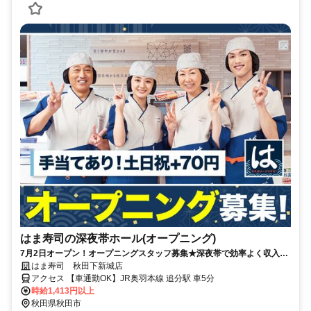
はま寿司の深夜帯ホール(オープニング)
7月2日オープン！オープニングスタッフ募集★深夜帯で効率よく収入ア
ップ！フリーターが多数活躍する環境で高時給で働きませんか？
はま寿司 秋田下新城店
アクセス 【車通勤OK】JR奥羽本線 追分駅 車5分
時給1,413円以上
秋田県秋田市