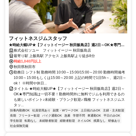
フィットネスジムスタッフ
★時給大幅UP★【フィットイージー 秋田飯島店】週2日～OK★専門知
識は一切不要！勤務時間外に無料でジムを利用できるのも嬉しいポイン
株式会社ソユー フィットイージー 秋田飯島店
ト♪未経験・ブランク歓迎♪
最寄り駅 上飯島駅 アクセス 上飯島駅より徒歩8分
時給1,040円以上
秋田県秋田市
勤務日 シフト制 勤務時間 10:00～15:00/15:00～20:00 勤務時間備考
10:00～15:00もしくは15:00～20:00 上記の時間で1日5h～、週2日～
ok！ ※時間や休日...
タイトル ★時給大幅UP★【フィットイージー 秋田飯島店】週2日～
OK★専門知識は一切不要！勤務時間外に無料でジムを利用できるの
も嬉しいポイント♪未経験・ブランク歓迎♪ 職種 フィットネスジムス
タッ...
扶養内勤務OK
社員登用あり
副業・WワークOK
土日祝のみOK
主婦・主夫歓迎
長期
フリーター歓迎
バイク通勤OK
急募
学歴不問
車通勤OK
平日のみOK
学生歓迎
転勤なし
未経験者歓迎
経験者歓迎
ネイルOK
残業なし
研修あり
社会保険完備