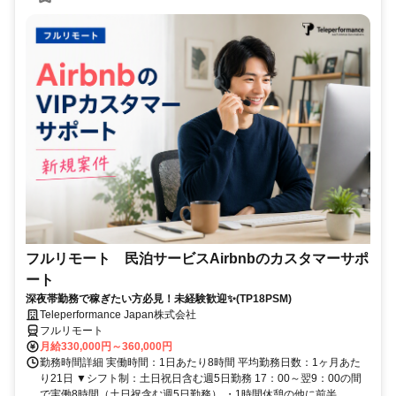
フルリモート 民泊サービスAirbnbのカスタマーサポ
ート
深夜帯勤務で稼ぎたい方必見！未経験歓迎✨(TP18PSM)
Teleperformance Japan株式会社
フルリモート
月給330,000円～360,000円
勤務時間詳細 実働時間：1日あたり8時間 平均勤務日数：1ヶ月あた
り21日 ▼シフト制：土日祝日含む週5日勤務 17：00～翌9：00の間
で実働8時間（土日祝含む週5日勤務） ・1時間休憩の他に前半...