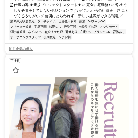
仕事内容 ★新規プロジェクトスタート★ ✅ 完全在宅勤務♪ ✅ 弊社で
しか募集をしていないポジションです♪ ✅ これからの組織を一緒に形
づくるやりがい ✅ 前例にとらわれず、新しい挑戦ができる環境 ✅...
業界未経験者歓迎
ランチタイム
社員登用あり
副業・WワークOK
フリーター歓迎
学歴不問
転勤なし
経験不問
未経験者歓迎
フルリモート
経験者歓迎
ネイルOK
有資格者歓迎
研修あり
在宅OK
ブランクOK
育休あり
オープニングスタッフ
長期歓迎
シフト制
同じ企業の求人
正社員