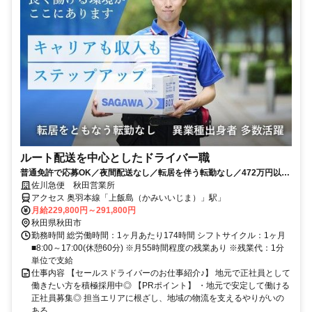
ルート配送を中心としたドライバー職
普通免許で応募OK／夜間配送なし／転居を伴う転勤なし／472万円以上
も可能！
佐川急便 秋田営業所
アクセス 奥羽本線「上飯島（かみいいじま）」駅」
月給229,800円～291,800円
秋田県秋田市
勤務時間 総労働時間：1ヶ月あたり174時間 シフトサイクル：1ヶ月
■8:00～17:00(休憩60分) ※月55時間程度の残業あり ※残業代：1分
単位で支給
仕事内容 【セールスドライバーのお仕事紹介♪】 地元で正社員として
働きたい方を積極採用中◎ 【PRポイント】 ・地元で安定して働ける
正社員募集◎ 担当エリアに根ざし、地域の物流を支えるやりがいの
ある...