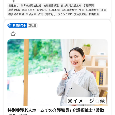
作...
制服あり
業界未経験者歓迎
無期雇用派遣
資格取得支援あり
学歴不問
車通勤OK
職場見学可
転勤なし
経験不問
未経験者歓迎
午前
経験者歓迎
夜間
有資格者歓迎
研修あり
夕方
賞与あり
ブランクOK
交通費支給
長期歓迎
正社員
特別養護老人ホームでの介護職員 / 介護福祉士 / 常勤