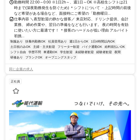
勤務時間 22:00～0:00 ※1日2h～、週1日～OK ※高校生シフトは21
時まで(深夜勤務発生を防ぐため) ＊シフトについて ・上記時間の前後
など希望がある場合など、面接時にご希望の「勤務曜日...
仕事内容 ＼夜型歓迎の静かな接客／ 来店対応、ドリンク提供、会計
業務、 締め作業や、翌日の準備をなども行います。 夜の時間を有効
に使いたい方に最適です！ ＊接客のハードルが低い理由 アルバイト
初挑...
制服あり
扶養内勤務OK
社員登用あり
週1日からOK
1日4時間以内OK
土日祝のみOK
主婦・主夫歓迎
フリーター歓迎
バイク通勤OK
給料前払いOK
シフト自由
学歴不問
車通勤OK
学生歓迎
未経験者歓迎
経験者歓迎
夜間
研修あり
ブランクOK
オープニングスタッフ
同じ企業の求人
正社員