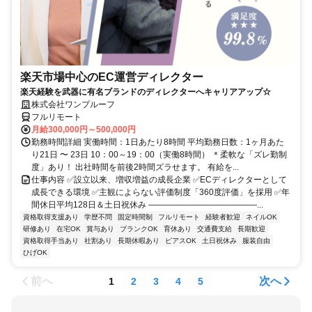
楽天市場中心のEC運営ディレクター
楽天経験を武器に有名ブランドのディレクターへキャリアアップ☆
株式会社ワンプルーフ
フルリモート
月給300,000円～500,000円
勤務時間詳細 実働時間：1日あたり8時間 平均勤務日数：1ヶ月あた
り21日 〜 23日 10：00～19：00（実働8時間） ＊柔軟な「ズレ勤制
度」あり！ 出社時間を前後2時間ズラせます。 有給を...
仕事内容 ✅設立以来、増収増益の成長企業 ✅ECディレクターとして
成長できる環境 ✅主観によらない評価制度「360度評価」を採用 ✅年
間休日平均128日＆土日祝休み ―――――――――――――...
資格取得支援あり
学歴不問
固定時間制
フルリモート
経験者歓迎
ネイルOK
研修あり
在宅OK
賞与あり
ブランクOK
育休あり
交通費支給
長期歓迎
資格取得手当あり
社割あり
長期休暇あり
ピアスOK
土日祝休み
服装自由
ひげOK
前へ
次へ
1
2
3
4
5