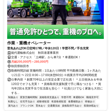
作業・重機オペレーター
普免あればOK◎定時17時／年休120日！学歴不問／手当充実
能代運輸株式会社 秋田港運事業所
交通・アクセス 「土崎駅」から車7分 ＊車通勤OK！
月給200,000円～280,000円
秋田県秋田市
勤務時間詳細 実働時間：1日あたり8時間 平均勤務日数：1ヶ月あた
り21日 〜 22日 8:00～17:00(休憩60分) ※残業月平均20時間程度
仕事内容 ＊創業70年以上の安定企業で正社員！ ＊土日祝休み＆年休
120日でオフも充実！ ＊資格取得支援制度で手に職をつける！ ＊賞
与年2回＆充実手当で生活面も安心！ ＊社員だけでなく家族も大切に
する...
制服あり
変形労働時間制
資格取得支援あり
学歴不問
車通勤OK
職場見学可
転勤なし
住宅手当あり
経験者歓迎
有資格者歓迎
食費補助あり
研修あり
賞与あり
ブランクOK
育休あり
交通費支給
資格取得手当あり
長期休暇あり