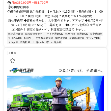
OK／転勤なし！U・Iターン歓迎！
月給380,000円～581,700円
秋田県秋田市
勤務時間詳細 総労働時間：1ヶ月あたり160時間 ＜勤務時間＞ 8：00
～17：00 ＊実働8時間、休憩1時間 ＊残業月平均17時間程度
仕事内容 ◆資格を活かし、 大手案件でキャリアアップ ◆社宅0円×年
休124日 ×月給38〜58万円＋昇給あり！ ◆UIターン歓迎◎ 大手ゼネ
コン案件！ 安定＆働きやすい制度充実の環境で キャリ...
無期雇用派遣
資格取得支援あり
バイク通勤OK
学歴不問
車通勤OK
固定時間制
平日のみOK
転勤なし
交通費全額支給
経験者歓迎
有資格者歓迎
ブランクOK
育休あり
長期歓迎
土日祝休み
寮・社宅あり
正社員