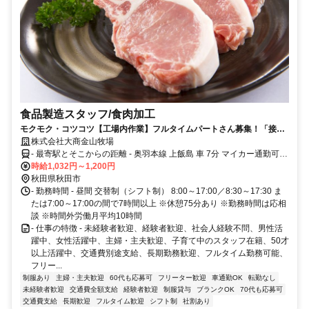
食品製造スタッフ/食肉加工
モクモク・コツコツ【工場内作業】フルタイムパートさん募集！「接客
業務よりも裏方業務がしたい」そんな方にオススメです。
株式会社大商金山牧場
- 最寄駅とそこからの距離 - 奥羽本線 上飯島 車 7分 マイカー通勤可
（駐車場あり）
時給1,032円～1,200円
秋田県秋田市
- 勤務時間 - 昼間 交替制（シフト制） 8:00～17:00／8:30～17:30 ま
たは7:00～17:00の間で7時間以上 ※休憩75分あり ※勤務時間は応相
談 ※時間外労働月平均10時間
- 仕事の特徴 - 未経験者歓迎、経験者歓迎、社会人経験不問、男性活
躍中、女性活躍中、主婦・主夫歓迎、子育て中のスタッフ在籍、50才
以上活躍中、交通費別途支給、長期勤務歓迎、フルタイム勤務可能、
フリー...
制服あり
主婦・主夫歓迎
60代も応募可
フリーター歓迎
車通勤OK
転勤なし
未経験者歓迎
交通費全額支給
経験者歓迎
制服貸与
ブランクOK
70代も応募可
交通費支給
長期歓迎
フルタイム歓迎
シフト制
社割あり