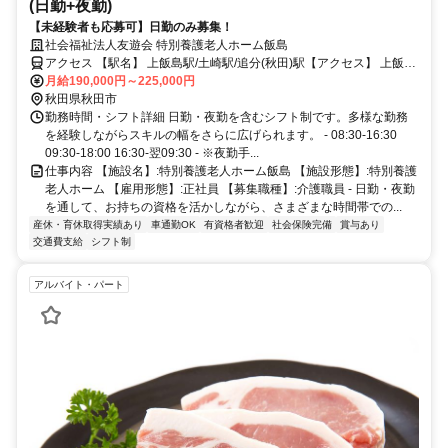
(日勤+夜勤)
【未経験者も応募可】日勤のみ募集！
社会福祉法人友遊会 特別養護老人ホーム飯島
アクセス 【駅名】 上飯島駅/土崎駅/追分(秋田)駅【アクセス】 上飯島
駅から徒歩9分
月給190,000円～225,000円
秋田県秋田市
勤務時間・シフト詳細 日勤・夜勤を含むシフト制です。多様な勤務
を経験しながらスキルの幅をさらに広げられます。 - 08:30-16:30
09:30-18:00 16:30-翌09:30 - ※夜勤手...
仕事内容 【施設名】:特別養護老人ホーム飯島 【施設形態】:特別養護
老人ホーム 【雇用形態】:正社員 【募集職種】:介護職員 - 日勤・夜勤
を通して、お持ちの資格を活かしながら、さまざまな時間帯での...
産休・育休取得実績あり
車通勤OK
有資格者歓迎
社会保険完備
賞与あり
交通費支給
シフト制
アルバイト・パート