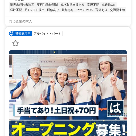
業界未経験者歓迎
変形労働時間制
資格取得支援あり
学歴不問
車通勤OK
経験不問
月1シフト提出
研修あり
賞与あり
ブランクOK
育休あり
交通費支給
同じ企業の求人
アルバイト・パート