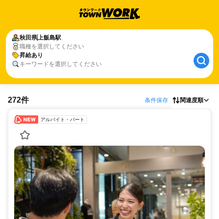
秋田県
上飯島駅
職種を選択してください
昇給あり
キーワードを選択してください
272件
条件保存
関連度順
アルバイト・パート