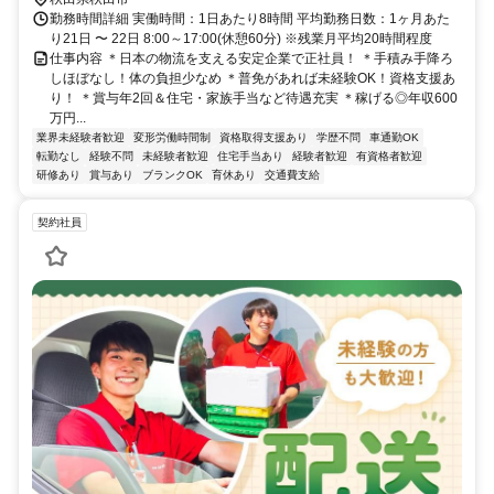
勤務時間詳細 実働時間：1日あたり8時間 平均勤務日数：1ヶ月あた
り21日 〜 22日 8:00～17:00(休憩60分) ※残業月平均20時間程度
仕事内容 ＊日本の物流を支える安定企業で正社員！ ＊手積み手降ろ
しほぼなし！体の負担少なめ ＊普免があれば未経験OK！資格支援あ
り！ ＊賞与年2回＆住宅・家族手当など待遇充実 ＊稼げる◎年収600
万円...
業界未経験者歓迎
変形労働時間制
資格取得支援あり
学歴不問
車通勤OK
転勤なし
経験不問
未経験者歓迎
住宅手当あり
経験者歓迎
有資格者歓迎
研修あり
賞与あり
ブランクOK
育休あり
交通費支給
契約社員