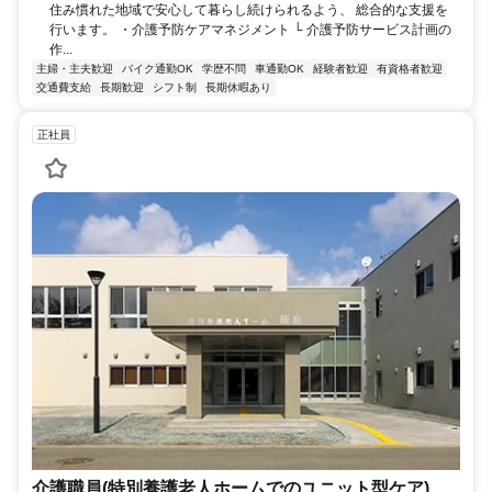
住み慣れた地域で安心して暮らし続けられるよう、 総合的な支援を
行います。 ・介護予防ケアマネジメント └ 介護予防サービス計画の
作...
主婦・主夫歓迎
バイク通勤OK
学歴不問
車通勤OK
経験者歓迎
有資格者歓迎
交通費支給
長期歓迎
シフト制
長期休暇あり
正社員
介護職員(特別養護老人ホームでのユニット型ケア)