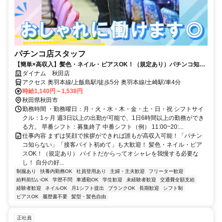
パチンコ店スタッフ
【簡単×高収入】髪色・ネイル・ピアスOK！（規定あり）パチンコ知ら
ない方も大歓迎！
ダイナム 秋田店
アクセス 奥羽本線/上飯島駅/徒歩5分 奥羽本線/土崎駅/車4分
時給1,140円～1,538円
秋田県秋田市
勤務時間 ・勤務曜日：月・火・水・木・金・土・日・祝 シフトサイ
クル：1ヶ月 週3日以上の出勤が可能で、1日6時間以上の勤務ができ
る方。 早番シフト：募集終了 中番シフト（例） 11:00~20:...
仕事内容 まずは笑顔で挨拶ができれば誰もが高収入可能！「パチン
コ知らない」「接客バイト初めて」も大歓迎！ 髪色・ネイル・ピア
スOK！（規定あり） バイトだからってオシャレを我慢する必要な
し！ 自分の好...
制服あり
扶養内勤務OK
社員登用あり
主婦・主夫歓迎
フリーター歓迎
給料前払いOK
学歴不問
車通勤OK
学生歓迎
未経験者歓迎
交通費全額支給
経験者歓迎
ネイルOK
月1シフト提出
ブランクOK
長期歓迎
シフト制
ピアスOK
履歴書不要
髪型・髪色自由
正社員