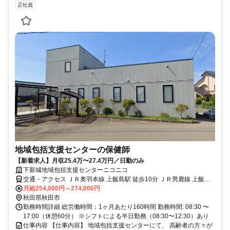
正社員
地域包括支援センターの保健師
【新着求人】月収25.4万〜27.4万円／日勤のみ
下新城地域包括支援センターニコニコ
交通・アクセス ＪＲ奥羽本線 上飯島駅 徒歩10分 ＪＲ男鹿線 上飯島
駅 徒歩10分
月給254,000円～274,000円
秋田県秋田市
勤務時間詳細 総労働時間：1ヶ月あたり160時間 勤務時間: 08:30 〜
17:00（休憩60分） ※シフトによる半日勤務（08:30〜12:30）あり
仕事内容 【仕事内容】 地域包括支援センターにて、 高齢者の方々が