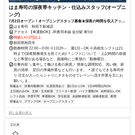
はま寿司の深夜帯キッチン・仕込みスタッフ(オープニ
ング)
7月2日オープン！オープニングスタッフ募集★深夜の時間を収入アップ
に！フリーター多数活躍中♪高収入を目指せる環境です！
はま寿司 秋田下新城店
アクセス 【車通勤OK】JR奥羽本線 追分駅 車5分
時給1,413円以上
秋田県秋田市
勤務時間 22:00～0:00 ※1日2h～、週1日～OK ※高校生シフトは21
時まで(深夜勤務発生を防ぐため) ＊シフトについて ・上記時間の前後
など希望がある場合など、面接時にご希望の「勤務曜日...
仕事内容 ＼集中して働ける夜の厨房／ 簡単な調理対応、洗い物、厨
房の清掃、 翌日の準備作業なども行います。 ＊誰でもできる寿司作
り 注文が入ったらシャリにネタをのせてレーンへ流す作業を主にお
願いしま...
制服あり
扶養内勤務OK
社員登用あり
週1日からOK
1日4時間以内OK
土日祝のみOK
主婦・主夫歓迎
フリーター歓迎
バイク通勤OK
給料前払いOK
シフト自由
学歴不問
車通勤OK
学生歓迎
未経験者歓迎
経験者歓迎
夜間
研修あり
ブランクOK
オープニングスタッフ
同じ企業の求人
正社員