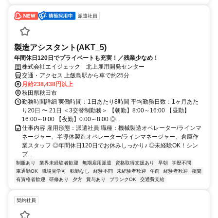
派遣社員
製造アシスタント(AKT_5)
年間休日120日でプライベートも充実！／残業少なめ！
株式会社エイジェック 北上雇用開発センター
交通・アクセス 上飯島駅から車で約25分
月給238,438円以上
秋田県秋田市
勤務時間詳細 実働時間：1日あたり8時間 平均勤務日数：1ヶ月あた
り20日 〜 21日 ＜3交替制勤務＞ 【朝勤】8:00～16:00 【昼勤】
16:00～0:00 【夜勤】0:00～8:00 ◎...
仕事内容 雇用形態：派遣社員 職種：機械製造オペレーター/ラインマ
ネージャー、半導体製造オペレーター/ラインマネージャー、倉庫作
業スタッフ ◎年間休日120日でお休みしっかり♪ ◎未経験OK！シン
プ...
制服あり
業界未経験者歓迎
無期雇用派遣
資格取得支援あり
早朝
学歴不問
車通勤OK
職場見学可
転勤なし
経験不問
未経験者歓迎
午前
経験者歓迎
夜間
有資格者歓迎
研修あり
夕方
賞与あり
ブランクOK
交通費支給
契約社員