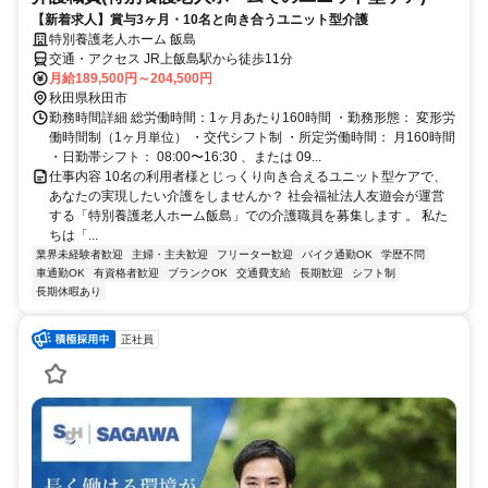
【新着求人】賞与3ヶ月・10名と向き合うユニット型介護
特別養護老人ホーム 飯島
交通・アクセス JR上飯島駅から徒歩11分
月給189,500円～204,500円
秋田県秋田市
勤務時間詳細 総労働時間：1ヶ月あたり160時間 ・勤務形態： 変形労
働時間制（1ヶ月単位） ・交代シフト制 ・所定労働時間： 月160時間
・日勤帯シフト： 08:00〜16:30 、または 09...
仕事内容 10名の利用者様とじっくり向き合えるユニット型ケアで、
あなたの実現したい介護をしませんか？ 社会福祉法人友遊会が運営
する「特別養護老人ホーム飯島」での介護職員を募集します 。 私た
ちは「...
業界未経験者歓迎
主婦・主夫歓迎
フリーター歓迎
バイク通勤OK
学歴不問
車通勤OK
有資格者歓迎
ブランクOK
交通費支給
長期歓迎
シフト制
長期休暇あり
正社員