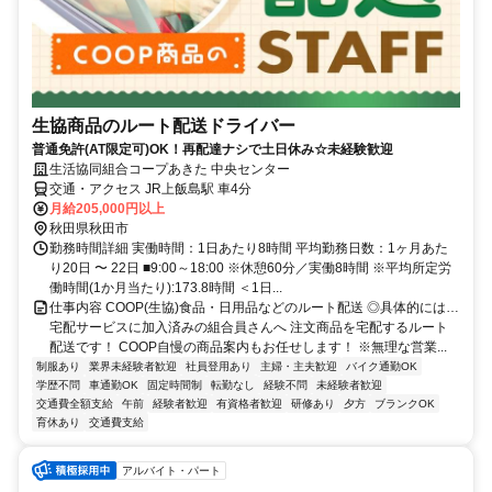
生協商品のルート配送ドライバー
普通免許(AT限定可)OK！再配達ナシで土日休み☆未経験歓迎
生活協同組合コープあきた 中央センター
交通・アクセス JR上飯島駅 車4分
月給205,000円以上
秋田県秋田市
勤務時間詳細 実働時間：1日あたり8時間 平均勤務日数：1ヶ月あた
り20日 〜 22日 ■9:00～18:00 ※休憩60分／実働8時間 ※平均所定労
働時間(1か月当たり):173.8時間 ＜1日...
仕事内容 COOP(生協)食品・日用品などのルート配送 ◎具体的には…
宅配サービスに加入済みの組合員さんへ 注文商品を宅配するルート
配送です！ COOP自慢の商品案内もお任せします！ ※無理な営業...
制服あり
業界未経験者歓迎
社員登用あり
主婦・主夫歓迎
バイク通勤OK
学歴不問
車通勤OK
固定時間制
転勤なし
経験不問
未経験者歓迎
交通費全額支給
午前
経験者歓迎
有資格者歓迎
研修あり
夕方
ブランクOK
育休あり
交通費支給
アルバイト・パート