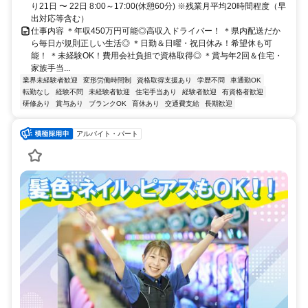
り21日 〜 22日 8:00～17:00(休憩60分) ※残業月平均20時間程度（早
出対応等含む）
仕事内容 ＊年収450万円可能◎高収入ドライバー！ ＊県内配送だか
ら毎日が規則正しい生活◎ ＊日勤＆日曜・祝日休み！希望休も可
能！ ＊未経験OK！費用会社負担で資格取得◎ ＊賞与年2回＆住宅・
家族手当...
業界未経験者歓迎
変形労働時間制
資格取得支援あり
学歴不問
車通勤OK
転勤なし
経験不問
未経験者歓迎
住宅手当あり
経験者歓迎
有資格者歓迎
研修あり
賞与あり
ブランクOK
育休あり
交通費支給
長期歓迎
アルバイト・パート