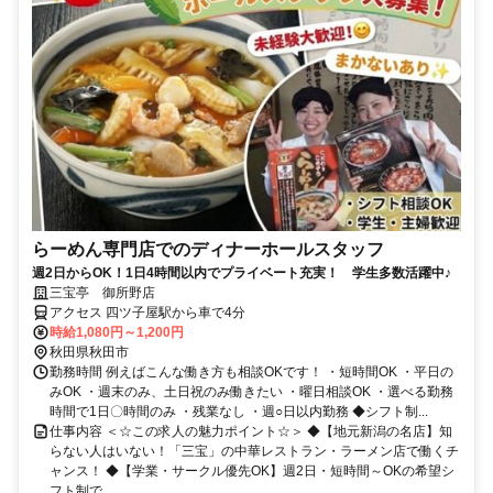
らーめん専門店でのディナーホールスタッフ
週2日からOK！1日4時間以内でプライベート充実！ 学生多数活躍中♪
三宝亭 御所野店
アクセス 四ツ子屋駅から車で4分
時給1,080円～1,200円
秋田県秋田市
勤務時間 例えばこんな働き方も相談OKです！ ・短時間OK ・平日の
みOK ・週末のみ、土日祝のみ働きたい ・曜日相談OK ・選べる勤務
時間で1日〇時間のみ ・残業なし ・週○日以内勤務 ◆シフト制...
仕事内容 ＜☆この求人の魅力ポイント☆＞ ◆【地元新潟の名店】知
らない人はいない！「三宝」の中華レストラン・ラーメン店で働くチ
ャンス！ ◆【学業・サークル優先OK】週2日・短時間～OKの希望シ
フト制で...