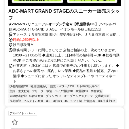
ABC-MART GRAND STAGEのスニーカー販売スタッ
フ
★2026/7/17リニューアルオープン予定★【私服勤務OK】アパレルバイ
ト★シューズ販売スタッフ★ノルマ無し♪
ABC-MART GRAND STAGE イオンモール秋田店[1151]
アクセス ＪＲ奥羽本線 四ツ小屋徒歩約27分、ＪＲ奥羽本線 和田徒歩
約74分、ＪＲ羽越本線 羽後牛島出口2徒歩約84分
時給1,050円以上
秋田県秋田市
勤務時間 シフトに関しましては 店舗と相談の上、決めていきます。
10:00～21:00の間 ◆週3日以上、1日4時間の短時間～OK ◆扶養内勤
務OK ※ご希望があればお気軽にご相談ください。 ＼い...
仕事内容 ＜具体的には＞ 店舗での販売のお仕事をお願いします。 ◆
お客さまへの接客やご案内、レジ業務 ◆商品の整理や補充、店内の
清掃 ◆シューズに合った オシャレなディスプレイや コーディネー
ト...
扶養内勤務OK
社員登用あり
副業・WワークOK
1日4時間以内OK
主婦・主夫歓迎
フリーター歓迎
バイク通勤OK
車通勤OK
学生歓迎
未経験者歓迎
経験者歓迎
ブランクOK
オープニングスタッフ
交通費支給
長期歓迎
フルタイム歓迎
週2・3日からOK
シフト制
社割あり
週4日以上OK
アルバイト・パート