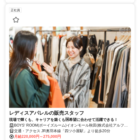
正社員
レディスアパレルの販売スタッフ
現場で輝くも、キャリアを築くも🆗希望に合わせて活躍できる！
BOYS‘ ROOM(ボーイズルーム)イオンモール秋田(株式会社アルファ
ベットパステル)
交通・アクセス JR奥羽本線「四ツ小屋駅」より徒歩20分
月給220,000円～275,000円