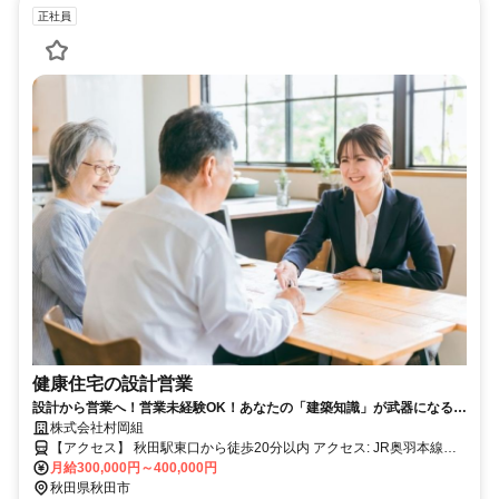
正社員
健康住宅の設計営業
設計から営業へ！営業未経験OK！あなたの「建築知識」が武器になる！
お客様の笑顔を直接見れる住宅プランナー！／反響営業・残業月10h以
株式会社村岡組
内
【アクセス】 秋田駅東口から徒歩20分以内 アクセス: JR奥羽本線
「四ツ小屋駅」より車で約5分、または「秋田駅」より車で約15分
月給300,000円～400,000円
（バスの場合：秋田駅東口バスターミナルより秋田中央交通バス「御
秋田県秋田市