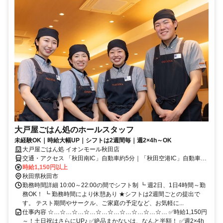
大戸屋ごはん処のホールスタッフ
未経験OK｜時給大幅UP｜シフトは2週間毎｜週2×4h～OK
大戸屋ごはん処 イオンモール秋田店
交通・アクセス 「秋田南IC」自動車約5分｜「秋田空港IC」自動車約
10分｜「四ツ小屋駅」徒歩約20分｜自動車約10分
時給1,150円以上
秋田県秋田市
勤務時間詳細 10:00～22:00の間でシフト制 ┗ 週2日、1日4時間～勤
務OK！ ┗ 勤務時間により休憩あり ★シフトは2週間ごとの提出で
す。 テスト期間やサークル、ご家庭の予定など、お気軽に...
仕事内容 ☆…☆…☆…☆…☆…☆…☆…☆…☆…☆… ✅時給1,150円
～！土日祝はさらにUP♪ ✅絶品まかないは、なんと半額！ ✅週2×4h