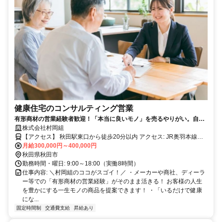
健康住宅のコンサルティング営業
有形商材の営業経験者歓迎！「本当に良いモノ」を売るやりがい。自然
素材の健康住宅！／完全反響営業・飛び込みナシ／残業月10h以内！
株式会社村岡組
【アクセス】 秋田駅東口から徒歩20分以内 アクセス: JR奥羽本線
「四ツ小屋駅」より車で約5分、または「秋田駅」より車で約15分
月給300,000円～400,000円
（バスの場合：秋田駅東口バスターミナルより秋田中央交通バス「御
秋田県秋田市
所野線」乗車、「御所野小学校前」バス停下車徒歩約3分）
勤務時間・曜日: 9:00～18:00（実働8時間）
仕事内容: ＼村岡組のココがスゴイ！／ ・メーカーや商社、ディーラ
ー等での「有形商材の営業経験」がそのまま活きる！ お客様の人生
を豊かにする一生モノの商品を提案できます！ ・「いるだけで健康
にな...
固定時間制
交通費支給
昇給あり