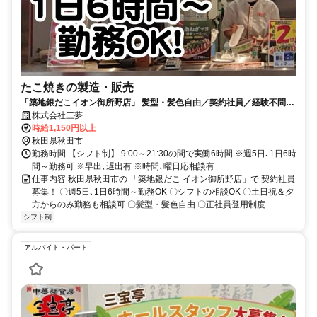
たこ焼きの製造・販売
「築地銀だこイオン御所野店」 髪型・髪色自由／契約社員／経験不問／
正社員登用制度あり
株式会社三夢
時給1,150円以上
秋田県秋田市
勤務時間 【シフト制】 9:00～21:30の間で実働6時間 ※週5日､1日6時
間～勤務可 ※早出､遅出有 ※時間､曜日応相談有
仕事内容 秋田県秋田市の 「築地銀だこ イオン御所野店」で 契約社員
募集！ 〇週5日､1日6時間～勤務OK 〇シフトの相談OK 〇土日祝＆夕
方からのみ勤務も相談可 〇髪型・髪色自由 〇正社員登用制度...
シフト制
アルバイト・パート