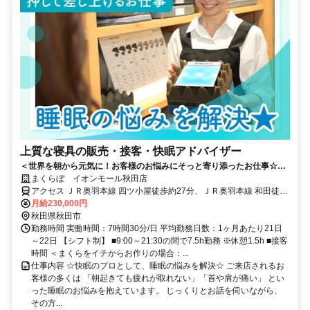
上質な寝具の販売・接客・快眠アドバイザー
＜世界を朝から元気に！お客様のお悩みにそっと寄り添ったお仕事☆＞
月給＋インセンも◎ネトフリ無料などユニークな福利厚生も♪
まくらぼ イオンモール秋田店
アクセス ＪＲ奥羽本線 四ツ小屋徒歩約27分、ＪＲ奥羽本線 和田徒歩
約74分、ＪＲ羽越本線 羽後牛島出口2徒歩約84分
月給230,000円
秋田県秋田市
勤務時間 実働時間：7時間30分/日 平均勤務日数：1ヶ月あたり21日
～22日 【シフト制】 ■9:00～21:30の間で7.5h勤務 ※休憩1.5h ■接客
時間 ＜まくらをイチからお作りの場合：...
仕事内容 ☆快眠のプロとして、睡眠の悩みを解決☆ ご来店されるお
客様の多くは 「朝起きても疲れが取れない」「首や肩が痛い」 とい
った睡眠のお悩みを抱えています。 じっくりとお話を伺いながら、
その方...