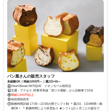
パン屋さんの販売スタッフ
未経験OK｜時給1050円～｜週2日×4h～
Heart Bread ANTIQUE イオンモール秋田店
交通・アクセス JR奥羽本線「四ツ小屋駅」から自動車で10分
時給1,050円以上
秋田県秋田市
勤務時間詳細 17:00～22:00の間でシフト制 ┗ 週2日、1日4時間～勤
務OK！ ┗ 勤務時間により休憩あり ★シフトは1ヶ月ごとの提出で