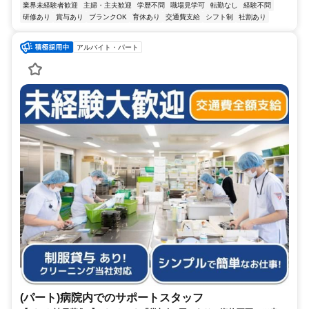
業界未経験者歓迎
主婦・主夫歓迎
学歴不問
職場見学可
転勤なし
経験不問
研修あり
賞与あり
ブランクOK
育休あり
交通費支給
シフト制
社割あり
アルバイト・パート
(パート)病院内でのサポートスタッフ