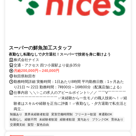
スーパーの鮮魚加工スタッフ
夜勤なし転勤なしで夕方退社！スーパーで技術を身に着けよう
株式会社ナイス
交通・アクセス 四ツ小屋駅より徒歩35分
月給200,000円～240,000円
秋田県秋田市
勤務時間詳細 実働時間：1日あたり8時間 平均勤務日数：1ヶ月あた
り21日 〜 22日 勤務時間：7時00分～16時00分（配属店舗による）
仕事内容 ＼＼✨この求人のアピールポイント✨／／ ￣￣V￣￣￣￣￣
￣￣￣￣￣￣￣￣￣￣￣￣ ✅未経験から一生モノの職人技術へ！ ✅経
験者はスキルや経験を正当に評価！ ✅夜勤なし・夕方退勤で私生活と
両立...
制服あり
業界未経験者歓迎
変形労働時間制
フリーター歓迎
車通勤OK
転勤なし
経験不問
未経験者歓迎
経験者歓迎
賞与あり
ブランクOK
育休あり
交通費支給
髪型・髪色自由