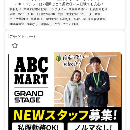
～OK！ ✅シフトは2週間ごとで柔軟◎ ✅未経験でも安心！...
制服あり
業界未経験者歓迎
ランチタイム
扶養内勤務OK
社員登用あり
副業・WワークOK
土日祝のみOK
主婦・主夫歓迎
フリーター歓迎
バイク通勤OK
車通勤OK
学生歓迎
転勤なし
経験不問
未経験者歓迎
経験者歓迎
残業なし
研修あり
夕方
ブランクOK
アルバイト・パート