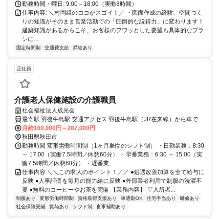
所野線」乗車、「御所野小学校前」バス停下車徒歩約3分）
勤務時間・曜日: 9:00～18:00（実働8時間）
仕事内容: ＼村岡組のココがスゴイ！／ ・図面作成の経験、空間づく
りの知識がそのまま営業活動での「圧倒的な説得力」に変わります！
建築知識があるからこそ、お客様のフワッとした要望も具体的なプラ
ンに...
固定時間制
交通費支給
昇給あり
正社員
介護老人保健施設の介護職員
社会福祉法人成光会
最寄駅 羽後牛島駅 交通アクセス 羽後牛島駅（JR在来線）から車で約
10分
月給160,000円～287,000円
秋田県秋田市
勤務時間 変形労働時間制（1ヶ月単位のシフト制） ・日勤業務：8:30
～ 17:00（実働7.5時間／休憩60分） ・早番業務：6:30 ～ 15:00（実
働7.5時間／休憩60分） ・遅番業...
仕事内容 ＼＼この求人のポイント！／／ ●処遇改善加算を全て給与に
反映 ●人事評価を毎月の能力給に反映 ●外部業者利用で制服の洗濯不
要 ●無料のコーヒーやお茶を完備 【業務内容】 ▽入所者...
制服あり
変形労働時間制
資格取得支援あり
車通勤OK
住宅手当あり
研修あり
社会保険完備
賞与あり
シフト制
食事補助あり