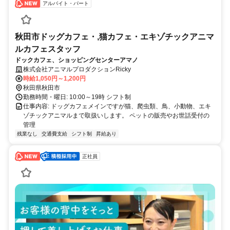
アルバイト・パート
秋田市ドッグカフェ・,猫カフェ・エキゾチックアニマ
ルカフェスタッフ
ドックカフェ、ショッピングセンターアマノ
株式会社アニマルプロダクションRicky
時給1,050円～1,200円
秋田県秋田市
勤務時間・曜日: 10:00～19時 シフト制
仕事内容: ドッグカフェメインですが猫、爬虫類、鳥、小動物、エキ
ゾチックアニマルまで取扱いします。 ペットの販売やお世話受付の
管理
残業なし
交通費支給
シフト制
昇給あり
正社員