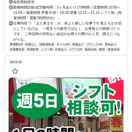
秋田県秋田市
勤務時間詳細 総労働時間：1ヶ月あたり170時間 ✅営業時間 10:00～
21:00 ✅就業時間 早番 9:30～18:30 遅番 12:15～21:15 シフト制（拘
束9時間・実働7時間50分）...
仕事内容 "✨「また来ます」が、何より嬉しい仕事です 私たちが大切
にしているのは、 一度きりの販売ではなく、お客様との関係づくり
です。 ご来店時の何気ない会話やお帰りの際のひと言、購入につな
がらな...
車通勤OK
転勤なし
経験者歓迎
ネイルOK
研修あり
ブランクOK
育休あり
交通費支給
長期歓迎
シフト制
社割あり
ピアスOK
服装自由
髪型・髪色自由
契約社員