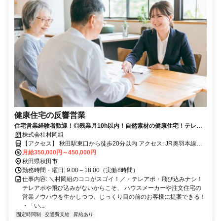
健康住宅の反響営業
住宅営業経験者歓迎！◎残業月10h以内！自然素材の健康住宅！テレア
ポ・飛び込み一切なし！完全反響営業！
株式会社村岡組
【アクセス】 秋田駅東口から徒歩20分以内 アクセス: JR奥羽本線
「四ツ小屋駅」より車で約5分、または「秋田駅」より車で約15分
月給350,000円～450,000円
（バスの場合：秋田駅東口バスターミナルより秋田中央交通バス「御
秋田県秋田市
所野線」乗車、「御所野小学校前」バス停下車徒歩約3分）
勤務時間・曜日: 9:00～18:00（実働8時間）
仕事内容: ＼村岡組のココがスゴイ！／・テレアポ・飛び込みナシ！
テレアポや飛び込みがないからこそ、 ハウスメーカーや注文住宅の
営業ノウハウを生かしつつ、じっくり目の前のお客様に提案できる！
・「い...
固定時間制
交通費支給
昇給あり