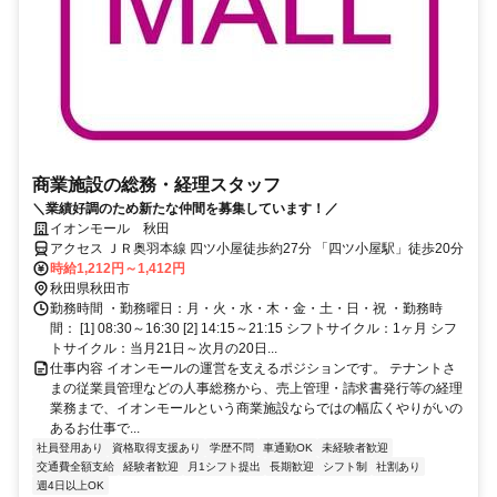
商業施設の総務・経理スタッフ
＼業績好調のため新たな仲間を募集しています！／
イオンモール 秋田
アクセス ＪＲ奥羽本線 四ツ小屋徒歩約27分 「四ツ小屋駅」徒歩20分
時給1,212円～1,412円
秋田県秋田市
勤務時間 ・勤務曜日：月・火・水・木・金・土・日・祝 ・勤務時
間： [1] 08:30～16:30 [2] 14:15～21:15 シフトサイクル：1ヶ月 シフ
トサイクル：当月21日～次月の20日...
仕事内容 イオンモールの運営を支えるポジションです。 テナントさ
まの従業員管理などの人事総務から、売上管理・請求書発行等の経理
業務まで、イオンモールという商業施設ならではの幅広くやりがいの
あるお仕事で...
社員登用あり
資格取得支援あり
学歴不問
車通勤OK
未経験者歓迎
交通費全額支給
経験者歓迎
月1シフト提出
長期歓迎
シフト制
社割あり
週4日以上OK