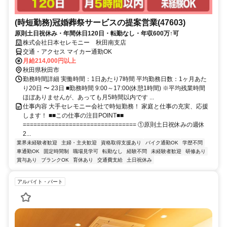
(時短勤務)冠婚葬祭サービスの提案営業(47603)
原則土日祝休み・年間休日120日・転勤なし・年収600万↑可
株式会社日本セレモニー 秋田南支店
交通・アクセス マイカー通勤OK
月給214,000円以上
秋田県秋田市
勤務時間詳細 実働時間：1日あたり7時間 平均勤務日数：1ヶ月あた
り20日 〜 23日 ■勤務時間 9:00～17:00(休憩1時間) ※平均残業時間
ほぼありませんが、あっても月5時間以内です ...
仕事内容 大手セレモニー会社で時短勤務！ 家庭と仕事の充実、応援
します！ ■■この仕事の注目POINT■■
================================ ①原則土日祝休みの週休
2...
業界未経験者歓迎
主婦・主夫歓迎
資格取得支援あり
バイク通勤OK
学歴不問
車通勤OK
固定時間制
職場見学可
転勤なし
経験不問
未経験者歓迎
研修あり
賞与あり
ブランクOK
育休あり
交通費支給
土日祝休み
アルバイト・パート