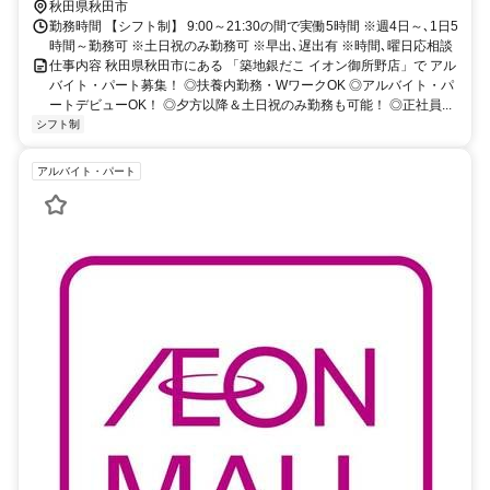
秋田県秋田市
勤務時間 【シフト制】 9:00～21:30の間で実働5時間 ※週4日～､1日5
時間～勤務可 ※土日祝のみ勤務可 ※早出､遅出有 ※時間､曜日応相談
仕事内容 秋田県秋田市にある 「築地銀だこ イオン御所野店」で アル
バイト・パート募集！ ◎扶養内勤務・WワークOK ◎アルバイト・パ
ートデビューOK！ ◎夕方以降＆土日祝のみ勤務も可能！ ◎正社員...
シフト制
アルバイト・パート