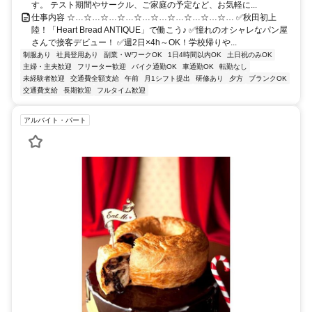
す。 テスト期間やサークル、ご家庭の予定など、お気軽に...
仕事内容 ☆…☆…☆…☆…☆…☆…☆…☆…☆…☆… ✅秋田初上
陸！「Heart Bread ANTIQUE」で働こう♪ ✅憧れのオシャレなパン屋
さんで接客デビュー！ ✅週2日×4h～OK！学校帰りや...
制服あり
社員登用あり
副業・WワークOK
1日4時間以内OK
土日祝のみOK
主婦・主夫歓迎
フリーター歓迎
バイク通勤OK
車通勤OK
転勤なし
未経験者歓迎
交通費全額支給
午前
月1シフト提出
研修あり
夕方
ブランクOK
交通費支給
長期歓迎
フルタイム歓迎
アルバイト・パート