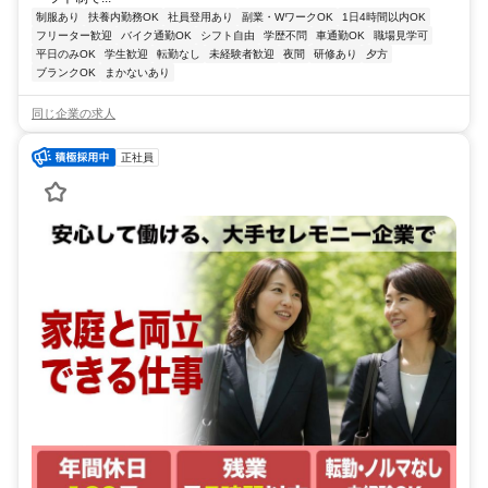
制服あり
扶養内勤務OK
社員登用あり
副業・WワークOK
1日4時間以内OK
フリーター歓迎
バイク通勤OK
シフト自由
学歴不問
車通勤OK
職場見学可
平日のみOK
学生歓迎
転勤なし
未経験者歓迎
夜間
研修あり
夕方
ブランクOK
まかないあり
同じ企業の求人
正社員