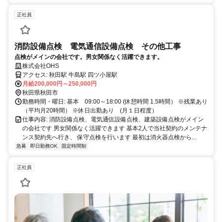
正社員
消防設備点検 電気通信設備点検 その他工事
点検がメインの会社です。男女関係なく活躍できます。
株式会社OHS
アクセス: 秋田駅 牛島駅 四ツ小屋駅
月給200,000円～250,000円
秋田県秋田市
勤務時間・曜日: 基本 09:00～18:00 (休憩時間 1.5時間） ※残業あり
（平均月20時間） ※休日出勤あり (月１日程度）
仕事内容: 消防設備点検、電気通信設備点検、建築設備点検がメイン
の会社です 男女関係なく活躍できます 基本2人で当社契約のメンテナ
ンス契約先へ行き、 保守点検を行います 最初は消火器点検から...
急募
即日勤務OK
固定時間制
正社員