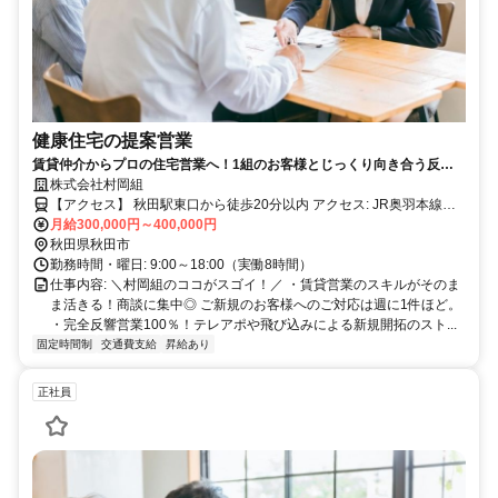
健康住宅の提案営業
賃貸仲介からプロの住宅営業へ！1組のお客様とじっくり向き合う反響
営業！自然素材の健康住宅！／残業月10h以内！
株式会社村岡組
【アクセス】 秋田駅東口から徒歩20分以内 アクセス: JR奥羽本線
「四ツ小屋駅」より車で約5分、または「秋田駅」より車で約15分
月給300,000円～400,000円
（バスの場合：秋田駅東口バスターミナルより秋田中央交通バス「御
秋田県秋田市
所野線」乗車、「御所野小学校前」バス停下車徒歩約3分）
勤務時間・曜日: 9:00～18:00（実働8時間）
仕事内容: ＼村岡組のココがスゴイ！／ ・賃貸営業のスキルがそのま
ま活きる！商談に集中◎ ご新規のお客様へのご対応は週に1件ほど。
・完全反響営業100％！テレアポや飛び込みによる新規開拓のスト...
固定時間制
交通費支給
昇給あり
正社員