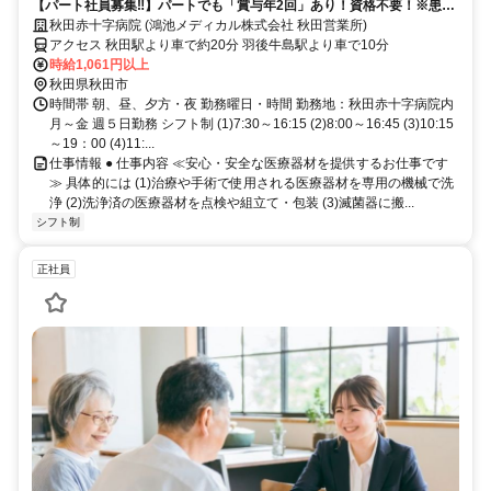
【パート社員募集‼】パートでも「賞与年2回」あり！資格不要！※患者
様との接触はありません！
秋田赤十字病院 (鴻池メディカル株式会社 秋田営業所)
アクセス 秋田駅より車で約20分 羽後牛島駅より車で10分
時給1,061円以上
秋田県秋田市
時間帯 朝、昼、夕方・夜 勤務曜日・時間 勤務地：秋田赤十字病院内
月～金 週５日勤務 シフト制 (1)7:30～16:15 (2)8:00～16:45 (3)10:15
～19：00 (4)11:...
仕事情報 ● 仕事内容 ≪安心・安全な医療器材を提供するお仕事です
≫ 具体的には (1)治療や手術で使用される医療器材を専用の機械で洗
浄 (2)洗浄済の医療器材を点検や組立て・包装 (3)滅菌器に搬...
シフト制
正社員