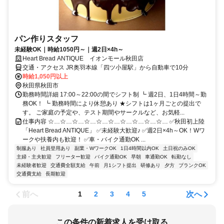
パン作りスタッフ
未経験OK｜時給1050円～｜週2日×4h～
Heart Bread ANTIQUE イオンモール秋田店
交通・アクセス JR奥羽本線「四ツ小屋駅」から自動車で10分
時給1,050円以上
秋田県秋田市
勤務時間詳細 17:00～22:00の間でシフト制 ┗ 週2日、1日4時間～勤
務OK！ ┗ 勤務時間により休憩あり ★シフトは1ヶ月ごとの提出で
す。 ご家庭の予定や、テスト期間やサークルなど、お気軽...
仕事内容 ☆…☆…☆…☆…☆…☆…☆…☆…☆…☆… ✅秋田初上陸
「Heart Bread ANTIQUE」 ✅未経験大歓迎♪ ✅週2日×4h～OK！Wワ
ークや扶養内も歓迎！ ✅車・バイク通勤OK ...
制服あり
社員登用あり
副業・WワークOK
1日4時間以内OK
土日祝のみOK
主婦・主夫歓迎
フリーター歓迎
バイク通勤OK
早朝
車通勤OK
転勤なし
未経験者歓迎
交通費全額支給
午前
月1シフト提出
研修あり
夕方
ブランクOK
交通費支給
長期歓迎
前へ
次へ
1
2
3
4
5
この条件の新着求人を受け取る