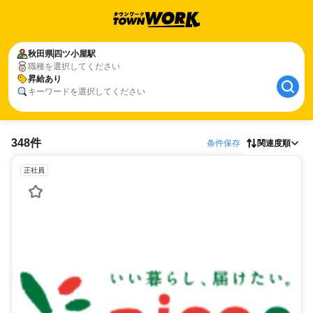
秋田県
四ツ小屋駅
職種を選択してください
昇給あり
キーワードを選択してください
348件
条件保存
関連度順
正社員