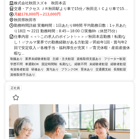
株式会社秋田スズキ 秋田本店
交通・アクセス ＪＲ秋田駅より車で15分／秋田北ＩＣより車で15分
★マイカー通勤OK（無料駐車場完備）
月給178,000円～213,000円
秋田県秋田市
勤務時間詳細 実働時間：1日あたり8時間 平均勤務日数：1ヶ月あた
り18日 〜 22日 勤務時間：8:45～18:00 ◎実働8h（休憩75分）
仕事内容 ＜＜✨この求人のポイント✨＞＞ ✅秋田本店勤務！転勤な
し！ ✅クルマ業界での勤務経験がある方歓迎 ✅昇給年1回・賞与年2
回で安定収入 ✅各種手当・福利厚生が充実！ ✅育児休暇・産前産後休
暇な...
制服あり
業界未経験者歓迎
主婦・主夫歓迎
資格取得支援あり
フリーター歓迎
学歴不問
車通勤OK
固定時間制
転勤なし
経験不問
未経験者歓迎
経験者歓迎
有資格者歓迎
研修あり
賞与あり
ブランクOK
育休あり
交通費支給
長期歓迎
資格取得手当あり
正社員