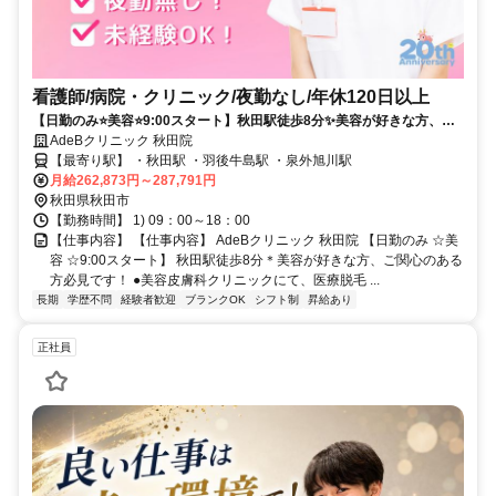
看護師/病院・クリニック/夜勤なし/年休120日以上
【日勤のみ⭐美容⭐9:00スタート】秋田駅徒歩8分✨美容が好きな方、ご
関心のある方必見です❗️
AdeBクリニック 秋田院
【最寄り駅】 ・秋田駅 ・羽後牛島駅 ・泉外旭川駅
月給262,873円～287,791円
秋田県秋田市
【勤務時間】 1) 09：00～18：00
【仕事内容】 【仕事内容】 AdeBクリニック 秋田院 【日勤のみ ☆美
容 ☆9:00スタート】 秋田駅徒歩8分＊美容が好きな方、ご関心のある
方必見です！ ●美容皮膚科クリニックにて、医療脱毛 ...
長期
学歴不問
経験者歓迎
ブランクOK
シフト制
昇給あり
正社員