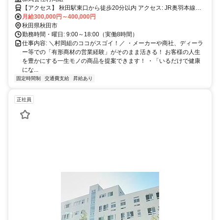
【アクセス】 秋田駅東口から徒歩20分以内 アクセス: JR奥羽本線
「四ツ小屋駅」より車で約5分、または「秋田駅」より車で約15分
月給300,000円～400,000円
（バスの場合：秋田駅東口バスターミナルより秋田中央交通バス「御
秋田県秋田市
所野線」乗車、「御所野小学校前」バス停下車徒歩約3分）
勤務時間・曜日: 9:00～18:00（実働8時間）
仕事内容: ＼村岡組のココがスゴイ！／ ・メーカーや商社、ディーラ
ー等での「有形商材の営業経験」がそのまま活きる！ お客様の人生
を豊かにする一生モノの商品を提案できます！ ・「いるだけで健康
にな...
固定時間制
交通費支給
昇給あり
正社員