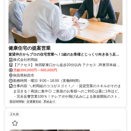
健康住宅の提案営業
賃貸仲介からプロの住宅営業へ！1組のお客様とじっくり向き合う反響
営業！自然素材の健康住宅！／残業月10h以内！
株式会社村岡組
【アクセス】 秋田駅東口から徒歩20分以内 アクセス: JR奥羽本線
「四ツ小屋駅」より車で約5分、または「秋田駅」より車で約15分
月給300,000円～400,000円
（バスの場合：秋田駅東口バスターミナルより秋田中央交通バス「御
秋田県秋田市
所野線」乗車、「御所野小学校前」バス停下車徒歩約3分）
勤務時間・曜日: 9:00～18:00（実働8時間）
仕事内容: ＼村岡組のココがスゴイ！／ ・賃貸営業のスキルがそのま
ま活きる！商談に集中◎ ご新規のお客様へのご対応は週に1件ほど。
・完全反響営業100％！テレアポや飛び込みによる新規開拓のスト...
固定時間制
交通費支給
昇給あり
正社員