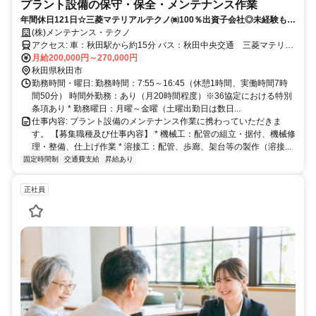
プラント設備の保守・保全・メンテナンス作業
年間休日121日☆三菱マテリアルテクノ㈱100％出資子会社◎未経験も基
礎から指導！〇交替勤務無し
(株)メンテナンス・テクノ
アクセス: 車：秋田駅から約15分 バス：秋田中央交通 三菱マテリア
ル前（バス停）下車、徒歩5分
月給200,000円～270,000円
秋田県秋田市
勤務時間・曜日: 勤務時間：7:55～16:45（休憩1時間、実働時間7時
間50分） 時間外勤務：あり（月20時間程度）※36協定における特別
条項あり * 勤務曜日：月曜～金曜（土曜出勤日は数日...
仕事内容: プラント設備のメンテナンス作業に携わっていただきま
す。 【募集職種及び仕事内容】 * 機械工：配管の組立・据付、機械修
理・整備、仕上げ作業 * 溶接工：配管、歩廊、架台等の製作（溶接...
固定時間制
交通費支給
昇給あり
正社員