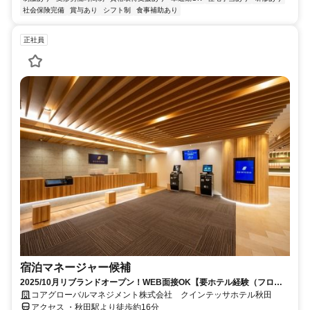
社会保険完備
賞与あり
シフト制
食事補助あり
正社員
宿泊マネージャー候補
2025/10月リブランドオープン！WEB面接OK【要ホテル経験（フロン
ト・受付）経験3年以上】
コアグローバルマネジメント株式会社 クインテッサホテル秋田
アクセス ・秋田駅より徒歩約16分