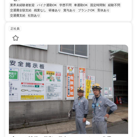
業界未経験者歓迎
バイク通勤OK
学歴不問
車通勤OK
固定時間制
経験不問
交通費全額支給
残業なし
研修あり
賞与あり
ブランクOK
育休あり
交通費支給
社割あり
正社員