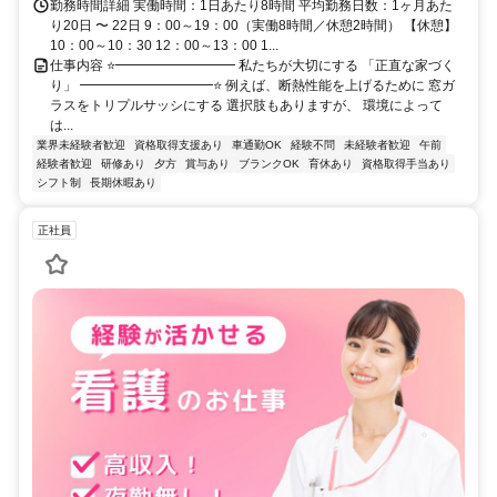
勤務時間詳細 実働時間：1日あたり8時間 平均勤務日数：1ヶ月あた
り20日 〜 22日 9：00～19：00（実働8時間／休憩2時間） 【休憩】
10：00～10：30 12：00～13：00 1...
仕事内容 ⭐━━━━━━━━━ 私たちが大切にする 「正直な家づく
り」 ━━━━━━━━━━⭐ 例えば、断熱性能を上げるために 窓ガ
ラスをトリプルサッシにする 選択肢もありますが、 環境によって
は...
業界未経験者歓迎
資格取得支援あり
車通勤OK
経験不問
未経験者歓迎
午前
経験者歓迎
研修あり
夕方
賞与あり
ブランクOK
育休あり
資格取得手当あり
シフト制
長期休暇あり
正社員