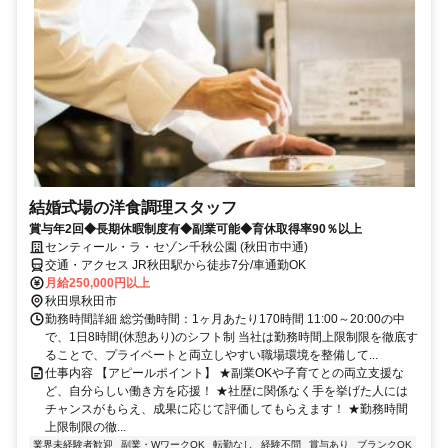
結婚式場の洋食調理スタッフ
賞与年2回◆長期休暇制度有◆副業可能◆育休取得率90％以上
センティール・ラ・セゾン千秋公園 (秋田市中通)
交通・アクセス JR秋田駅から徒歩7分/車通勤OK
月給250,000円以上
秋田県秋田市
勤務時間詳細 総労働時間：1ヶ月あたり170時間 11:00～20:00の中
で、1日8時間(休憩あり)のシフト制 当社は勤務時間上限制限を徹底す
ることで、プライベートと両立しやすい職場環境を整備して...
仕事内容 【アピールポイント】 ★副業OKや子育てとの両立支援な
ど、自分らしい働き方を応援！ ★社歴に関係なく手を挙げた人には
チャンスがもらえ、成果に応じて評価してもらえます！ ★勤務時間
上限制限の徹...
業界未経験者歓迎
副業・WワークOK
転勤なし
経験不問
賞与あり
ブランクOK