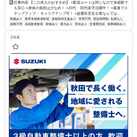
仕事内容 【この求人のおすすめ】 ⭐配送ルートは同じなので未経験で
も安心 ⭐身体の負担は少なめ！ ⭐20代・30代若手活躍中！ ⭐最速でス
テップアップ・ キャリアアップ可！ ⭐超優良安定企業ならでは...
制服あり
業界未経験者歓迎
資格取得支援あり
学歴不問
固定時間制
転勤なし
経験不問
未経験者歓迎
研修あり
賞与あり
育休あり
交通費支給
食事補助あり
正社員