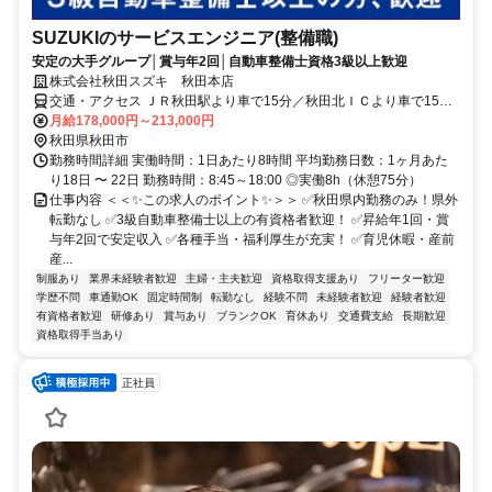
SUZUKIのサービスエンジニア(整備職)
安定の大手グループ│賞与年2回│自動車整備士資格3級以上歓迎
株式会社秋田スズキ 秋田本店
交通・アクセス ＪＲ秋田駅より車で15分／秋田北ＩＣより車で15分
★マイカー通勤OK（無料駐車場完備）
月給178,000円～213,000円
秋田県秋田市
勤務時間詳細 実働時間：1日あたり8時間 平均勤務日数：1ヶ月あた
り18日 〜 22日 勤務時間：8:45～18:00 ◎実働8h（休憩75分）
仕事内容 ＜＜✨この求人のポイント✨＞＞ ✅秋田県内勤務のみ！県外
転勤なし ✅3級自動車整備士以上の有資格者歓迎！ ✅昇給年1回・賞
与年2回で安定収入 ✅各種手当・福利厚生が充実！ ✅育児休暇・産前
産...
制服あり
業界未経験者歓迎
主婦・主夫歓迎
資格取得支援あり
フリーター歓迎
学歴不問
車通勤OK
固定時間制
転勤なし
経験不問
未経験者歓迎
経験者歓迎
有資格者歓迎
研修あり
賞与あり
ブランクOK
育休あり
交通費支給
長期歓迎
資格取得手当あり
正社員