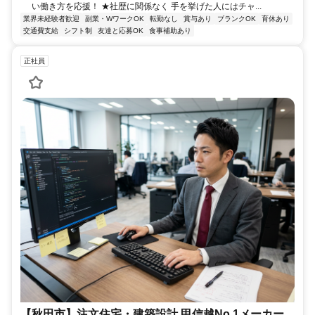
い働き方を応援！ ★社歴に関係なく 手を挙げた人にはチャ...
業界未経験者歓迎
副業・WワークOK
転勤なし
賞与あり
ブランクOK
育休あり
交通費支給
シフト制
友達と応募OK
食事補助あり
正社員
【秋田市】注文住宅・建築設計 甲信越No.1メーカー