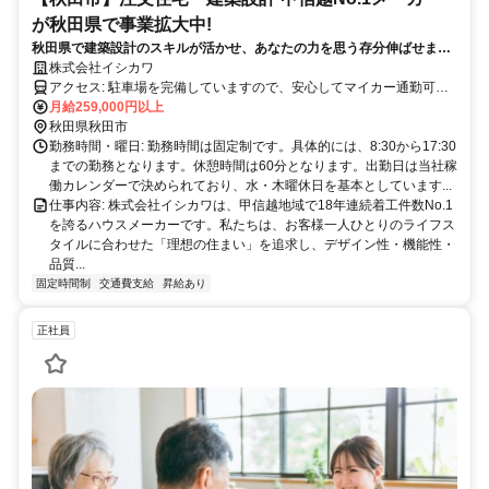
が秋田県で事業拡大中!
秋田県で建築設計のスキルが活かせ、あなたの力を思う存分伸ばせま
す！
株式会社イシカワ
アクセス: 駐車場を完備していますので、安心してマイカー通勤可能
です。
月給259,000円以上
秋田県秋田市
勤務時間・曜日: 勤務時間は固定制です。具体的には、8:30から17:30
までの勤務となります。休憩時間は60分となります。出勤日は当社稼
働カレンダーで決められており、水・木曜休日を基本としています...
仕事内容: 株式会社イシカワは、甲信越地域で18年連続着工件数No.1
を誇るハウスメーカーです。私たちは、お客様一人ひとりのライフス
タイルに合わせた「理想の住まい」を追求し、デザイン性・機能性・
品質...
固定時間制
交通費支給
昇給あり
正社員