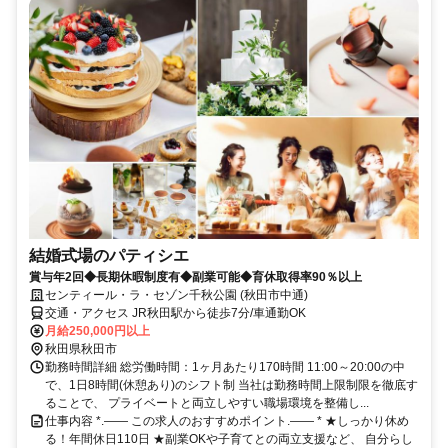
結婚式場のパティシエ
賞与年2回◆長期休暇制度有◆副業可能◆育休取得率90％以上
センティール・ラ・セゾン千秋公園 (秋田市中通)
交通・アクセス JR秋田駅から徒歩7分/車通勤OK
月給250,000円以上
秋田県秋田市
勤務時間詳細 総労働時間：1ヶ月あたり170時間 11:00～20:00の中
で、1日8時間(休憩あり)のシフト制 当社は勤務時間上限制限を徹底す
ることで、 プライベートと両立しやすい職場環境を整備し...
仕事内容 *.―― この求人のおすすめポイント.―― * ★しっかり休め
る！年間休日110日 ★副業OKや子育てとの両立支援など、 自分らし