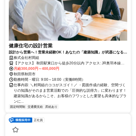
健康住宅の設計営業
設計から営業へ！営業未経験OK！あなたの「建築知識」が武器になる！
お客様の笑顔を直接見れる住宅プランナー！／反響営業・残業月10h以
株式会社村岡組
内
【アクセス】 秋田駅東口から徒歩20分以内 アクセス: JR奥羽本線
「四ツ小屋駅」より車で約5分、または「秋田駅」より車で約15分
月給300,000円～400,000円
（バスの場合：秋田駅東口バスターミナルより秋田中央交通バス「御
秋田県秋田市
所野線」乗車、「御所野小学校前」バス停下車徒歩約3分）
勤務時間・曜日: 9:00～18:00（実働8時間）
仕事内容: ＼村岡組のココがスゴイ！／ ・図面作成の経験、空間づく
りの知識がそのまま営業活動での「圧倒的な説得力」に変わります！
建築知識があるからこそ、お客様のフワッとした要望も具体的なプラ
ンに...
固定時間制
交通費支給
昇給あり
正社員