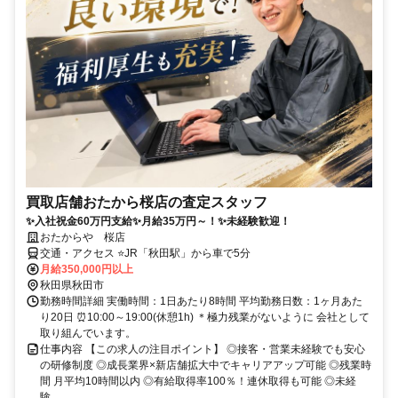
買取店舗おたから桜店の査定スタッフ
✨入社祝金60万円支給✨月給35万円～！✨未経験歓迎！
おたからや 桜店
交通・アクセス ⭐JR「秋田駅」から車で5分
月給350,000円以上
秋田県秋田市
勤務時間詳細 実働時間：1日あたり8時間 平均勤務日数：1ヶ月あた
り20日 ⏰10:00～19:00(休憩1h) ＊極力残業がないように 会社として
取り組んでいます。
仕事内容 【この求人の注目ポイント】 ◎接客・営業未経験でも安心
の研修制度 ◎成長業界×新店舗拡大中でキャリアアップ可能 ◎残業時
間 月平均10時間以内 ◎有給取得率100％！連休取得も可能 ◎未経
験...