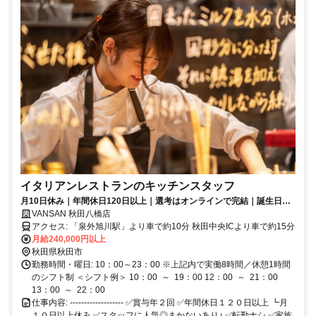
イタリアンレストランのキッチンスタッフ
月10日休み｜年間休日120日以上｜選考はオンラインで完結｜誕生日祝
金2万｜家族手当あり｜賞与2回
VANSAN 秋田八橋店
アクセス: 「泉外旭川駅」より車で約10分 秋田中央ICより車で約15分
月給240,000円以上
秋田県秋田市
勤務時間・曜日: 10：00～23：00 ※上記内で実働8時間／休憩1時間
のシフト制 ＜シフト例＞ 10：00 ～ 19：00 12：00 ～ 21：00
13：00 ～ 22：00
仕事内容: ------------------- ✅賞与年２回 ✅年間休日１２０日以上 ┗月
１０日以上休み ✅スタッフに人気◎まかないあり♪ ✅転勤ナシ ✅家族