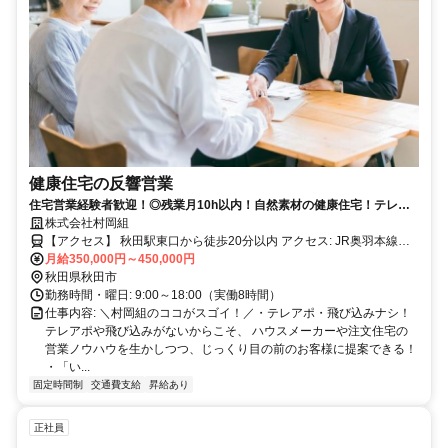
健康住宅の反響営業
住宅営業経験者歓迎！◎残業月10h以内！自然素材の健康住宅！テレア
ポ・飛び込み一切なし！完全反響営業！
株式会社村岡組
【アクセス】 秋田駅東口から徒歩20分以内 アクセス: JR奥羽本線
「四ツ小屋駅」より車で約5分、または「秋田駅」より車で約15分
月給350,000円～450,000円
（バスの場合：秋田駅東口バスターミナルより秋田中央交通バス「御
秋田県秋田市
所野線」乗車、「御所野小学校前」バス停下車徒歩約3分）
勤務時間・曜日: 9:00～18:00（実働8時間）
仕事内容: ＼村岡組のココがスゴイ！／・テレアポ・飛び込みナシ！
テレアポや飛び込みがないからこそ、 ハウスメーカーや注文住宅の
営業ノウハウを生かしつつ、じっくり目の前のお客様に提案できる！
・「い...
固定時間制
交通費支給
昇給あり
正社員