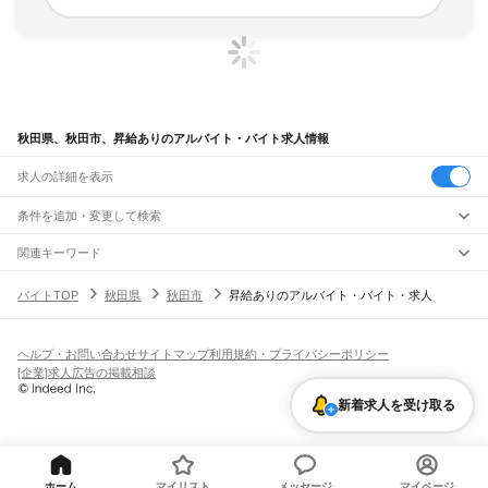
秋田県、秋田市、昇給ありのアルバイト・バイト求人情報
求人の詳細を表示
条件を追加・変更して検索
市区町村を追加・変更
関連キーワード
秋田県 秋田市 正社員登用あり
秋田県 秋田市 時給1100円以上
秋田県
駅を追加・変更
バイトTOP
秋田県
秋田市
昇給ありのアルバイト・バイト・求人
秋田県 秋田市 日雇い
秋田県 高時給
秋田県 秋田市 派遣
秋田県
すべて
秋田市
能代市
横手市
大館市
男鹿市
湯沢市
鹿角市
由利本荘市
潟上市
大仙市
職種を追加・変更
JR奥羽本線(新庄～青森)
北秋田市
にかほ市
仙北市
鹿角郡
北秋田郡
山本郡
南秋田郡
仙北郡
雄勝郡
院内駅
横堀駅
三関駅
上湯沢駅
湯沢駅
下湯沢駅
十文字駅
醍醐駅
柳田駅
横手駅
飲食・フードサービス
ヘルプ・お問い合わせ
サイトマップ
利用規約・プライバシーポリシー
特徴を追加・変更
後三年駅
飯詰駅
大曲駅
神宮寺駅
刈和野駅
峰吉川駅
羽後境駅
大張野駅
和田駅
飲食・フードサービス
すべて
[企業]求人広告の掲載相談
四ツ小屋駅
秋田駅
泉外旭川駅
土崎駅
上飯島駅
追分駅
大久保駅
羽後飯塚駅
ホールスタッフ
キッチンスタッフ
皿洗い・洗い場
精肉・鮮魚加工
給食調理
人気
井川さくら駅
八郎潟駅
鯉川駅
鹿渡駅
森岳駅
北金岡駅
東能代駅
鶴形駅
富根駅
雇用形態を追加・変更
新着求人を受け取る
パン屋（ベーカリー）
フードカウンター販売員
バー（BAR）・バーテンダー
日払いOK
高校生歓迎
学生歓迎
深夜の仕事
髪型・髪色自由
ひげOK
ネイルOK
二ツ井駅
前山駅
鷹ノ巣駅
糠沢駅
早口駅
下川沿駅
大館駅
白沢駅
陣場駅
飲食店補助（開店・閉店準備）
飲食店（店長・マネージャー）
ピアスOK
アルバイト・パート
履歴書不要
オープニングスタッフ
留学生・外国人活躍中
都道府県を変更
営業・販売
勤務期間
正社員
JR五能線
営業・販売
すべて
短期
契約社員
単発・1日OK
長期
期間限定（春夏冬休み等）
東能代駅
能代駅
向能代駅
北能代駅
鳥形駅
沢目駅
東八森駅
八森駅
滝ノ間駅
営業
テレフォンアポインター（テレアポ）
ルートセールス
コンビニ
あきた白神駅
岩館駅
シフト
派遣社員
ホーム
マイリスト
メッセージ
マイページ