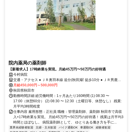
院内薬局の薬剤師
【新着求人】17時終業を実現。月給45万円〜50万円の好待遇
今村病院
交通・アクセス ● ＪＲ奥羽本線 追分(秋田)駅 徒歩10分 ● ＪＲ男鹿線
追分(秋田)駅 徒歩10分
月給450,000円～500,000円
秋田県秋田市
勤務時間詳細 総労働時間：1ヶ月あたり160時間 (1) 08:30 〜
17:00（休憩60分） (2) 08:30 〜 12:30（土曜日等、休憩なし） 残業:
月平均3時間程度
仕事内容 雇用形態：正社員 職種：管理薬剤師、薬剤師 秋田市で高収
入×17時終業を実現。 月給45万円〜50万円の好待遇！ 残業は月平均3
時間とほぼなし。 病院薬剤師として、 ゆとりある働き方を手に...
業界未経験者歓迎
主婦・主夫歓迎
バイク通勤OK
車通勤OK
経験者歓迎