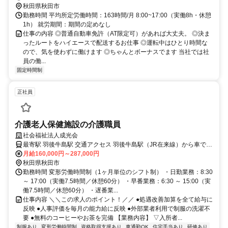
秋田県秋田市
勤務時間 平均所定労働時間：163時間/月 8:00~17:00（実働8h・休憩
1h） 就労期間：期間の定めなし
仕事の内容 ◎普通自動車免許（AT限定可）があれば大丈夫。 ◎決ま
ったルートをハイエースで配送するお仕事 ◎運転中はひとり時間な
ので、気を使わずに働けます ◎ちゃんとボーナスでます 当社では社
員の働...
固定時間制
正社員
介護老人保健施設の介護職員
社会福祉法人成光会
最寄駅 羽後牛島駅 交通アクセス 羽後牛島駅（JR在来線）から車で約
10分
月給160,000円～287,000円
秋田県秋田市
勤務時間 変形労働時間制（1ヶ月単位のシフト制） ・日勤業務：8:30
～ 17:00（実働7.5時間／休憩60分） ・早番業務：6:30 ～ 15:00（実
働7.5時間／休憩60分） ・遅番業...
仕事内容 ＼＼この求人のポイント！／／ ●処遇改善加算を全て給与に
反映 ●人事評価を毎月の能力給に反映 ●外部業者利用で制服の洗濯不
要 ●無料のコーヒーやお茶を完備 【業務内容】 ▽入所者...
制服あり
変形労働時間制
資格取得支援あり
車通勤OK
住宅手当あり
研修あり