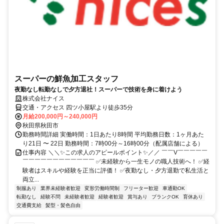
スーパーの鮮魚加工スタッフ
夜勤なし転勤なしで夕方退社！スーパーで技術を身に着けよう
株式会社ナイス
交通・アクセス 四ツ小屋駅より徒歩35分
月給200,000円～240,000円
秋田県秋田市
勤務時間詳細 実働時間：1日あたり8時間 平均勤務日数：1ヶ月あた
り21日 〜 22日 勤務時間：7時00分～16時00分（配属店舗による）
仕事内容 ＼＼✨この求人のアピールポイント✨／／ ￣￣V￣￣￣￣￣
￣￣￣￣￣￣￣￣￣￣￣￣ ✅未経験から一生モノの職人技術へ！ ✅経
験者はスキルや経験を正当に評価！ ✅夜勤なし・夕方退勤で私生活と
両立...
制服あり
業界未経験者歓迎
変形労働時間制
フリーター歓迎
車通勤OK
転勤なし
経験不問
未経験者歓迎
経験者歓迎
賞与あり
ブランクOK
育休あり
交通費支給
髪型・髪色自由