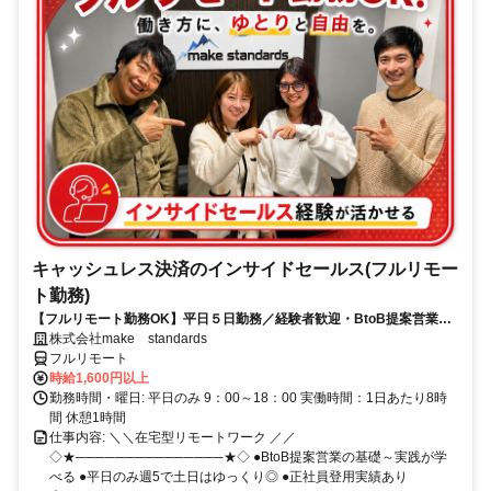
キャッシュレス決済のインサイドセールス(フルリモー
ト勤務)
【フルリモート勤務OK】平日５日勤務／経験者歓迎・BtoB提案営業で
スキルアップ
株式会社make standards
フルリモート
時給1,600円以上
勤務時間・曜日: 平日のみ 9：00～18：00 実働時間：1日あたり8時
間 休憩1時間
仕事内容: ＼＼在宅型リモートワーク ／／
◇★───────────────★◇ ●BtoB提案営業の基礎～実践が学
べる ●平日のみ週5で土日はゆっくり◎ ●正社員登用実績あり