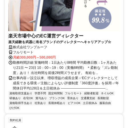
楽天市場中心のEC運営ディレクター
楽天経験を武器に有名ブランドのディレクターへキャリアアップ☆
株式会社ワンプルーフ
フルリモート
月給300,000円～500,000円
勤務時間詳細 実働時間：1日あたり8時間 平均勤務日数：1ヶ月あた
り21日 〜 23日 10：00～19：00（実働8時間） ＊柔軟な「ズレ勤制
度」あり！ 出社時間を前後2時間ズラせます。 有給を...
仕事内容 ✅設立以来、増収増益の成長企業 ✅ECディレクターとして
成長できる環境 ✅主観によらない評価制度「360度評価」を採用 ✅年
間休日平均128日＆土日祝休み ―――――――――――――...
資格取得支援あり
学歴不問
固定時間制
フルリモート
経験者歓迎
ネイルOK
研修あり
在宅OK
賞与あり
ブランクOK
育休あり
交通費支給
長期歓迎
資格取得手当あり
社割あり
長期休暇あり
ピアスOK
土日祝休み
服装自由
ひげOK
契約社員