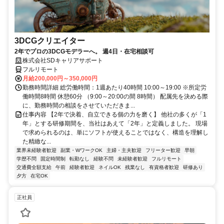
3DCGクリエイター
2年でプロの3DCGモデラーへ。 週4日・在宅相談可
株式会社SDキャリアサポート
フルリモート
月給200,000円～350,000円
勤務時間詳細 総労働時間：1週あたり40時間 10:00～19:00 ※所定労
働時間8時間 休憩60分 （9:00～20:00の間 8時間） 配属先を決める際
に、勤務時間の相談をさせていただきま...
仕事内容 【2年で決着、自立できる個の力を磨く】 他社の多くが「1
年」とする研修期間を、当社はあえて「2年」と定義しました。 現場
で求められるのは、単にソフトが使えることではなく、構造を理解し
た精緻な...
業界未経験者歓迎
副業・WワークOK
主婦・主夫歓迎
フリーター歓迎
早朝
学歴不問
固定時間制
転勤なし
経験不問
未経験者歓迎
フルリモート
交通費全額支給
午前
経験者歓迎
ネイルOK
残業なし
有資格者歓迎
研修あり
夕方
在宅OK
正社員