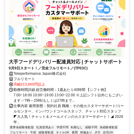
大手フードデリバリー配達員対応 | チャットサポート
9月9日スタート！／完全フルリモート／(TP03C)
Teleperformance Japan株式会社
フルリモート
月給213,000円以上
勤務時間詳細 総労働時間：1週あたり40時間 【シフト例】
7:00~16:00 10:00~19:00 13:00~22:00 ※上記シフト以外にもござい
ます ✅7時～25時(もしくは27時まで...
仕事内容 雇用形態：契約社員 職種：その他カスタマーサポート/コー
ルセンター、インバウンドコールスタッフ、チャット対応スタッフ
◤大人気！チャット＆メールメインのカスタマーサポート！◢ 2026
年...
業界未経験者歓迎
社員登用あり
学歴不問
転勤なし
経験不問
未経験者歓迎
フルリモート
午前
経験者歓迎
ネイルOK
夜間
研修あり
夕方
在宅OK