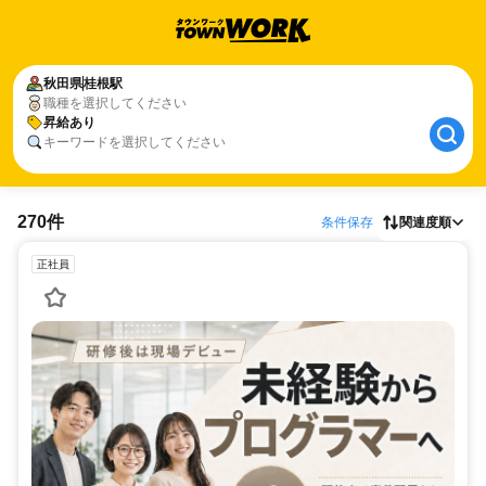
秋田県
桂根駅
職種を選択してください
昇給あり
キーワードを選択してください
270件
条件保存
関連度順
正社員