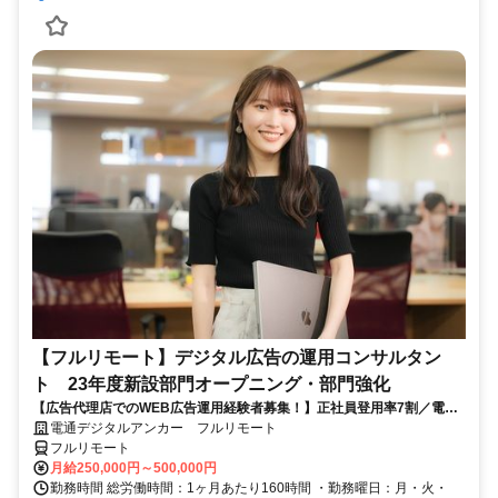
【フルリモート】デジタル広告の運用コンサルタン
ト 23年度新設部門オープニング・部門強化
【広告代理店でのWEB広告運用経験者募集！】正社員登用率7割／電通
G／全国×完全在宅／年休126日・土日祝休み／残業月平均4時間19分
電通デジタルアンカー フルリモート
フルリモート
月給250,000円～500,000円
勤務時間 総労働時間：1ヶ月あたり160時間 ・勤務曜日：月・火・