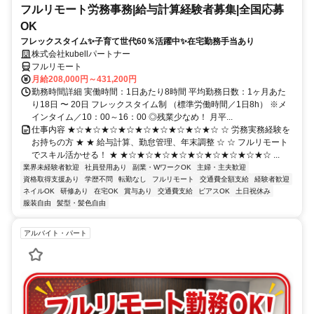
フルリモート労務事務|給与計算経験者募集|全国応募
OK
フレックスタイム✨子育て世代60％活躍中✨在宅勤務手当あり
株式会社kubellパートナー
フルリモート
月給208,000円～431,200円
勤務時間詳細 実働時間：1日あたり8時間 平均勤務日数：1ヶ月あた
り18日 〜 20日 フレックスタイム制 （標準労働時間／1日8h） ※メ
インタイム／10：00～16：00 ◎残業少なめ！ 月平...
仕事内容 ★☆★☆★☆★☆★☆★☆★☆★☆★☆ ☆ 労務実務経験を
お持ちの方 ★ ★ 給与計算、勤怠管理、年末調整 ☆ ☆ フルリモート
でスキル活かせる！ ★ ★☆★☆★☆★☆★☆★☆★☆★☆★☆ ...
業界未経験者歓迎
社員登用あり
副業・WワークOK
主婦・主夫歓迎
資格取得支援あり
学歴不問
転勤なし
フルリモート
交通費全額支給
経験者歓迎
ネイルOK
研修あり
在宅OK
賞与あり
交通費支給
ピアスOK
土日祝休み
服装自由
髪型・髪色自由
アルバイト・パート