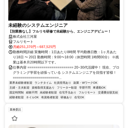
未経験のシステムエンジニア
【別業務なし】フルリモ研修で未経験から、エンジニアデビュー！
株式会社三河屋
フルリモート
月給251,370円～687,525円
勤務時間詳細 実働時間：1日あたり8時間 平均勤務日数：1ヶ月あた
り18日 〜 20日 勤務時間：9:00〜18:00（休憩時間 1時間00分） ※残
業は基本月20時間以下です。
仕事内容 ======================= 20−30代活躍中！ 現在、プロ
グラミング学習を頑張っている システムエンジニアを目指す皆様！
=======================...
業界未経験者歓迎
ランチタイム
社員登用あり
副業・WワークOK
主婦・主夫歓迎
資格取得支援あり
フリーター歓迎
学歴不問
車通勤OK
固定時間制
経験不問
未経験者歓迎
住宅手当あり
フルリモート
交通費全額支給
経験者歓迎
ネイルOK
有資格者歓迎
研修あり
在宅OK
業務委託