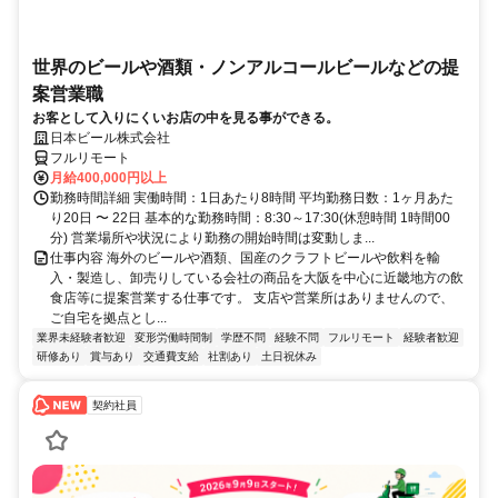
世界のビールや酒類・ノンアルコールビールなどの提
案営業職
お客として入りにくいお店の中を見る事ができる。
日本ビール株式会社
フルリモート
月給400,000円以上
勤務時間詳細 実働時間：1日あたり8時間 平均勤務日数：1ヶ月あた
り20日 〜 22日 基本的な勤務時間：8:30～17:30(休憩時間 1時間00
分) 営業場所や状況により勤務の開始時間は変動しま...
仕事内容 海外のビールや酒類、国産のクラフトビールや飲料を輸
入・製造し、卸売りしている会社の商品を大阪を中心に近畿地方の飲
食店等に提案営業する仕事です。 支店や営業所はありませんので、
ご自宅を拠点とし...
業界未経験者歓迎
変形労働時間制
学歴不問
経験不問
フルリモート
経験者歓迎
研修あり
賞与あり
交通費支給
社割あり
土日祝休み
契約社員