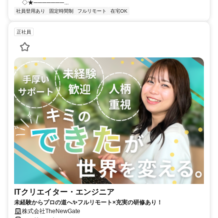
◇★───────...
社員登用あり
固定時間制
フルリモート
在宅OK
正社員
ITクリエイター・エンジニア
未経験からプロの道へ✨フルリモート×充実の研修あり！
株式会社TheNewGate