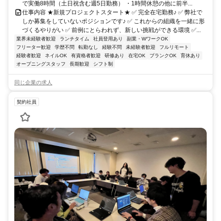
で実働8時間（土日祝含む週5日勤務） ・1時間休憩の他に前半...
仕事内容 ★新規プロジェクトスタート★ ✅ 完全在宅勤務♪ ✅ 弊社で
しか募集をしていないポジションです♪ ✅ これからの組織を一緒に形
づくるやりがい ✅ 前例にとらわれず、新しい挑戦ができる環境 ✅...
業界未経験者歓迎
ランチタイム
社員登用あり
副業・WワークOK
フリーター歓迎
学歴不問
転勤なし
経験不問
未経験者歓迎
フルリモート
経験者歓迎
ネイルOK
有資格者歓迎
研修あり
在宅OK
ブランクOK
育休あり
オープニングスタッフ
長期歓迎
シフト制
同じ企業の求人
契約社員