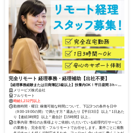
完全リモート 経理事務・経理補助【出社不要】
【経理事務経験または日商簿記3級以上】扶養内OK！平日昼間３h～。
完全在宅で育児・介護中の方も大歓迎♪
メリービズ株式会社
フルリモート
時給1,232円以上
勤務時間・曜日: 稼働可能な時間について、下記3つの条件を日中
（9:00-19:00の間）で満たす方 * 週あたり【平日3日】 以上 * 1日あた
り【連続3時間】 以上 * 週合計【15時間】以上...
仕事内容: 弊社のお客様よりご依頼いただいている経理代行サービス
の業務を、完全在宅・フルリモートでお任せします。案件ごとに複数