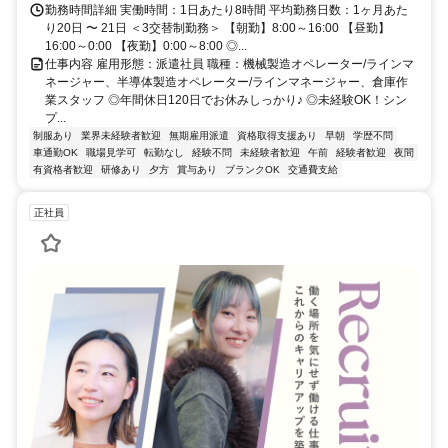
勤務時間詳細 実働時間：1日あたり8時間 平均勤務日数：1ヶ月あた
り20日 〜 21日 ＜3交替制勤務＞ 【朝勤】8:00～16:00 【昼勤】
16:00～0:00 【夜勤】0:00～8:00 ◎...
仕事内容 雇用形態：派遣社員 職種：機械製造オペレーター/ラインマ
ネージャー、半導体製造オペレーター/ラインマネージャー、倉庫作
業スタッフ ◎年間休日120日でお休みしっかり♪ ◎未経験OK！シン
プ...
制服あり
業界未経験者歓迎
無期雇用派遣
資格取得支援あり
早朝
学歴不問
車通勤OK
職場見学可
転勤なし
経験不問
未経験者歓迎
午前
経験者歓迎
夜間
有資格者歓迎
研修あり
夕方
賞与あり
ブランクOK
交通費支給
正社員