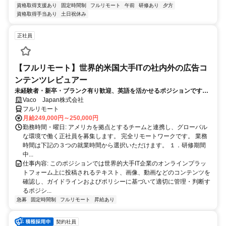
資格取得支援あり
固定時間制
フルリモート
午前
研修あり
夕方
資格取得手当あり
土日祝休み
正社員
【フルリモート】世界的米国大手ITの社内外の広告コ
ンテンツレビュアー
未経験者・新卒・ブランク有り歓迎、英語を活かせるポジションです。
完全リモート
Vaco Japan株式会社
フルリモート
月給249,000円～250,000円
勤務時間・曜日: アメリカを拠点とするチームと連携し、グローバル
な環境で働く正社員を募集します。 完全リモートワークです。 業務
時間は下記の３つの就業時間から選択いただけます。 １．研修期間
中...
仕事内容: このポジションでは世界的大手IT企業のオンラインプラッ
トフォーム上に投稿されるテキスト、画像、動画などのコンテンツを
確認し、ガイドラインおよびポリシーに基づいて適切に管理・判断す
るポジシ...
急募
固定時間制
フルリモート
昇給あり
契約社員