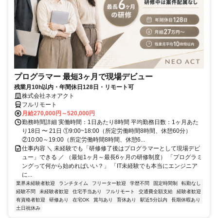
プログラマー 最短3ヶ月で現場デビュー
残業月10h以内・年間休日128日・リモート可
株式会社ネオアクト
フルリモート
月給270,000円～520,000円
勤務時間詳細 実働時間：1日あたり8時間 平均勤務日数：1ヶ月あた
り18日 〜 21日 ①9:00~18:00（所定労働時間8時間、休憩60分）
②10:00～19:00（所定労働時間8時間、休憩6...
仕事内容 ＼ 未経験でも「研修修了後はプログラマーとして現場デビ
ュー」できる ／ （最短1ヶ月～最長6ヶ月の研修制度） 「プログラミ
ングって何から始めればいい？」 「IT未経験でも本当にエンジニア
に...
業界未経験者歓迎
ランチタイム
フリーター歓迎
学歴不問
固定時間制
転勤なし
経験不問
未経験者歓迎
住宅手当あり
フルリモート
交通費全額支給
経験者歓迎
有資格者歓迎
研修あり
在宅OK
賞与あり
育休あり
駅近5分以内
長期休暇あり
土日祝休み