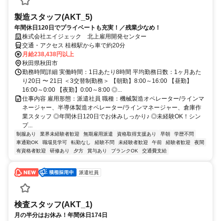
製造スタッフ(AKT_5)
年間休日120日でプライベートも充実！／残業少なめ！
株式会社エイジェック 北上雇用開発センター
交通・アクセス 桂根駅から車で約20分
月給238,438円以上
秋田県秋田市
勤務時間詳細 実働時間：1日あたり8時間 平均勤務日数：1ヶ月あた
り20日 〜 21日 ＜3交替制勤務＞ 【朝勤】8:00～16:00 【昼勤】
16:00～0:00 【夜勤】0:00～8:00 ◎...
仕事内容 雇用形態：派遣社員 職種：機械製造オペレーター/ラインマ
ネージャー、半導体製造オペレーター/ラインマネージャー、倉庫作
業スタッフ ◎年間休日120日でお休みしっかり♪ ◎未経験OK！シン
プ...
制服あり
業界未経験者歓迎
無期雇用派遣
資格取得支援あり
早朝
学歴不問
車通勤OK
職場見学可
転勤なし
経験不問
未経験者歓迎
午前
経験者歓迎
夜間
有資格者歓迎
研修あり
夕方
賞与あり
ブランクOK
交通費支給
派遣社員
検査スタッフ(AKT_1)
月の半分はお休み！年間休日174日