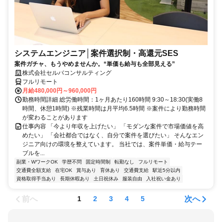
システムエンジニア│案件選択制・高還元SES
案件ガチャ、もうやめませんか。“単価も給与も全部見える”
株式会社セルバコンサルティング
フルリモート
月給480,000円～960,000円
勤務時間詳細 総労働時間：1ヶ月あたり160時間 9:30～18:30(実働8
時間、休憩1時間) ※残業時間は月平均6.5時間 ※案件により勤務時間
が変わることがあります
仕事内容 「今より年収を上げたい」 「モダンな案件で市場価値を高
めたい」 「会社都合ではなく、自分で案件を選びたい」 そんなエン
ジニア向けの環境を整えています。 当社では、案件単価・給与テー
ブルを...
副業・WワークOK
学歴不問
固定時間制
転勤なし
フルリモート
交通費全額支給
在宅OK
賞与あり
育休あり
交通費支給
駅近5分以内
資格取得手当あり
長期休暇あり
土日祝休み
服装自由
入社祝い金あり
前へ
次へ
1
2
3
4
5