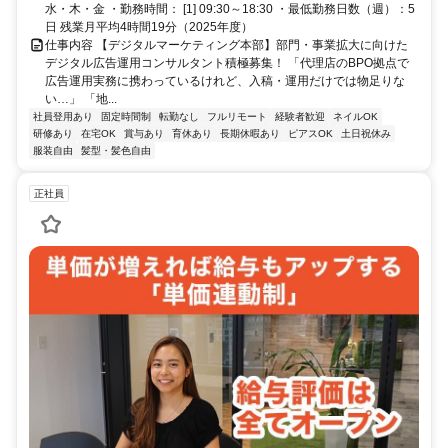
水・木・金 ・勤務時間： [1] 09:30～18:30 ・最低勤務日数（週）：5
日 残業月平均4時間19分（2025年度）
仕事内容 【デジタルマーケティング本部】部門・事業拡大に向けた
デジタル広告運用コンサルタント積極募集！ 「代理店のBPO拠点で
広告運用実務に携わっているけれど、入稿・運用だけでは物足りな
い…」 「地...
社員登用あり
固定時間制
転勤なし
フルリモート
経験者歓迎
ネイルOK
研修あり
在宅OK
賞与あり
育休あり
長期休暇あり
ピアスOK
土日祝休み
服装自由
髪型・髪色自由
正社員