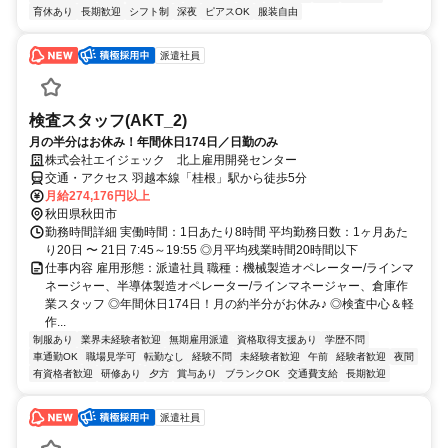
育休あり
長期歓迎
シフト制
深夜
ピアスOK
服装自由
派遣社員
検査スタッフ(AKT_2)
月の半分はお休み！年間休日174日／日勤のみ
株式会社エイジェック 北上雇用開発センター
交通・アクセス 羽越本線「桂根」駅から徒歩5分
月給274,176円以上
秋田県秋田市
勤務時間詳細 実働時間：1日あたり8時間 平均勤務日数：1ヶ月あた
り20日 〜 21日 7:45～19:55 ◎月平均残業時間20時間以下
仕事内容 雇用形態：派遣社員 職種：機械製造オペレーター/ラインマ
ネージャー、半導体製造オペレーター/ラインマネージャー、倉庫作
業スタッフ ◎年間休日174日！月の約半分がお休み♪ ◎検査中心＆軽
作...
制服あり
業界未経験者歓迎
無期雇用派遣
資格取得支援あり
学歴不問
車通勤OK
職場見学可
転勤なし
経験不問
未経験者歓迎
午前
経験者歓迎
夜間
有資格者歓迎
研修あり
夕方
賞与あり
ブランクOK
交通費支給
長期歓迎
派遣社員