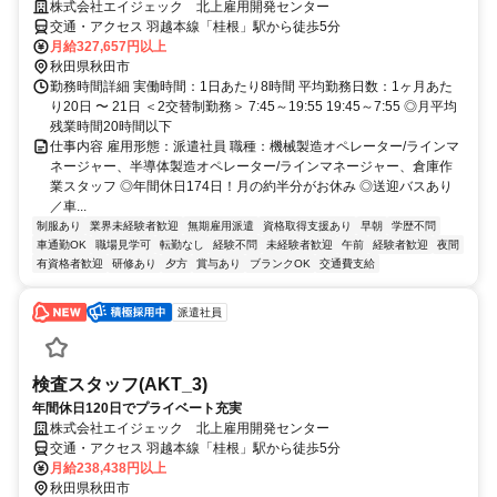
株式会社エイジェック 北上雇用開発センター
交通・アクセス 羽越本線「桂根」駅から徒歩5分
月給327,657円以上
秋田県秋田市
勤務時間詳細 実働時間：1日あたり8時間 平均勤務日数：1ヶ月あた
り20日 〜 21日 ＜2交替制勤務＞ 7:45～19:55 19:45～7:55 ◎月平均
残業時間20時間以下
仕事内容 雇用形態：派遣社員 職種：機械製造オペレーター/ラインマ
ネージャー、半導体製造オペレーター/ラインマネージャー、倉庫作
業スタッフ ◎年間休日174日！月の約半分がお休み ◎送迎バスあり
／車...
制服あり
業界未経験者歓迎
無期雇用派遣
資格取得支援あり
早朝
学歴不問
車通勤OK
職場見学可
転勤なし
経験不問
未経験者歓迎
午前
経験者歓迎
夜間
有資格者歓迎
研修あり
夕方
賞与あり
ブランクOK
交通費支給
派遣社員
検査スタッフ(AKT_3)
年間休日120日でプライベート充実
株式会社エイジェック 北上雇用開発センター
交通・アクセス 羽越本線「桂根」駅から徒歩5分
月給238,438円以上
秋田県秋田市