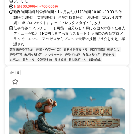
フルリモート
月給300,000円～700,000円
勤務時間詳細 総労働時間：1ヶ月あたり173時間 10:00～19:00 ※休
憩時間1時間（実働8時間） ※平均残業時間：月6時間（2023年度実
績） ※プロジェクトによってフレックスタイム制あり
仕事内容 ✨フルリモートも可能！自分らしく輝ける働き方◎ ✨社会人
デビューも歓迎！PC初心者でも安心スタート！ ✨独自の教育プログ
ラムで、エンジニアのゼロからプロへ ✨最新の技術で社会を支え、感
謝され...
業界未経験者歓迎
副業・WワークOK
資格取得支援あり
固定時間制
転勤なし
経験不問
未経験者歓迎
フルリモート
経験者歓迎
有資格者歓迎
研修あり
在宅OK
賞与あり
交通費支給
長期歓迎
長期休暇あり
服装自由
正社員