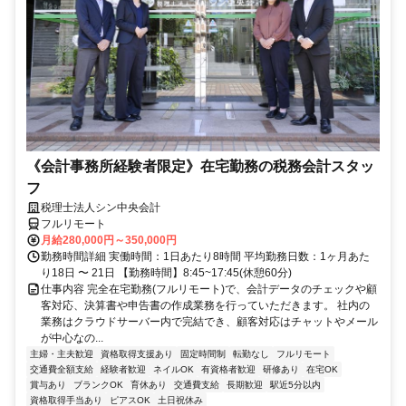
《会計事務所経験者限定》在宅勤務の税務会計スタッ
フ
税理士法人シン中央会計
フルリモート
月給280,000円～350,000円
勤務時間詳細 実働時間：1日あたり8時間 平均勤務日数：1ヶ月あた
り18日 〜 21日 【勤務時間】8:45~17:45(休憩60分)
仕事内容 完全在宅勤務(フルリモート)で、会計データのチェックや顧
客対応、決算書や申告書の作成業務を行っていただきます。 社内の
業務はクラウドサーバー内で完結でき、顧客対応はチャットやメール
が中心なの...
主婦・主夫歓迎
資格取得支援あり
固定時間制
転勤なし
フルリモート
交通費全額支給
経験者歓迎
ネイルOK
有資格者歓迎
研修あり
在宅OK
賞与あり
ブランクOK
育休あり
交通費支給
長期歓迎
駅近5分以内
資格取得手当あり
ピアスOK
土日祝休み