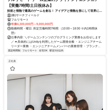
【実働7時間/土日祝休み】
技術と情熱で最高のゲームを創る！ アイデアと情熱を形にして世界に送
り出そう！
(株)サーチフィールド
フルリモート
年俸4,300,000円～9,000,000円
勤務時間・曜日: 所定労働時間7時間 （10:00～18:00 ※内1時間休
憩）
仕事内容: ＼ゲームコンテンツのプログラミング業務をお任せします
／ ⏩具体的にはUnityを利用したゲーム開発全般 ・エンジニアチーム
リーダー業務 ・エンジニアチームメンバーの業務管理 ・プランナ...
固定時間制
フルリモート
在宅OK
駅近5分以内
正社員