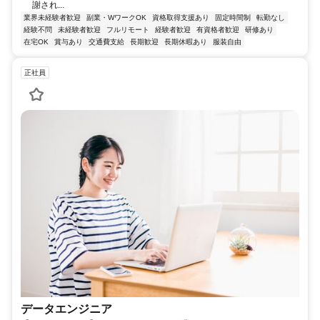
謝され...
業界未経験者歓迎
副業・WワークOK
資格取得支援あり
固定時間制
転勤なし
経験不問
未経験者歓迎
フルリモート
経験者歓迎
有資格者歓迎
研修あり
在宅OK
賞与あり
交通費支給
長期歓迎
長期休暇あり
服装自由
正社員
データエンジニア