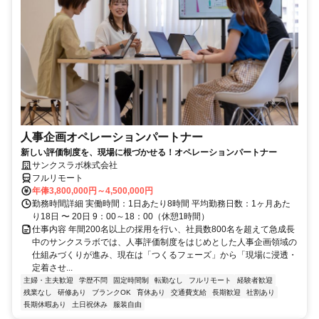
人事企画オペレーションパートナー
新しい評価制度を、現場に根づかせる！オペレーションパートナー
サンクスラボ株式会社
フルリモート
年俸3,800,000円～4,500,000円
勤務時間詳細 実働時間：1日あたり8時間 平均勤務日数：1ヶ月あた
り18日 〜 20日 9：00～18：00（休憩1時間）
仕事内容 年間200名以上の採用を行い、社員数800名を超えて急成長
中のサンクスラボでは、人事評価制度をはじめとした人事企画領域の
仕組みづくりが進み、現在は「つくるフェーズ」から「現場に浸透・
定着させ...
主婦・主夫歓迎
学歴不問
固定時間制
転勤なし
フルリモート
経験者歓迎
残業なし
研修あり
ブランクOK
育休あり
交通費支給
長期歓迎
社割あり
長期休暇あり
土日祝休み
服装自由