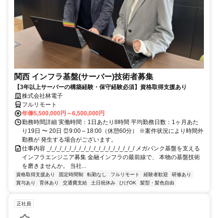
関西 インフラ基盤(サーバー)技術者募集
【3年以上サーバーの構築経験・保守経験必須】資格取得支援あり
株式会社林電子
フルリモート
年俸5,500,000円～6,500,000円
勤務時間詳細 実働時間：1日あたり8時間 平均勤務日数：1ヶ月あた
り19日 〜 20日 ⏰9:00～18:00（休憩60分） ※案件状況により時間外
勤務が 発生する場合がございます。
仕事内容 _/_/_/_/_/_/_/_/_/_/_/_/_/_/_/_/_/_/ メガバンク基盤を支える
インフラエンジニア募集 金融インフラの最前線で、 本物の基盤技術
を磨きませんか。 当社...
資格取得支援あり
固定時間制
転勤なし
フルリモート
経験者歓迎
研修あり
賞与あり
育休あり
交通費支給
土日祝休み
ひげOK
髪型・髪色自由
正社員