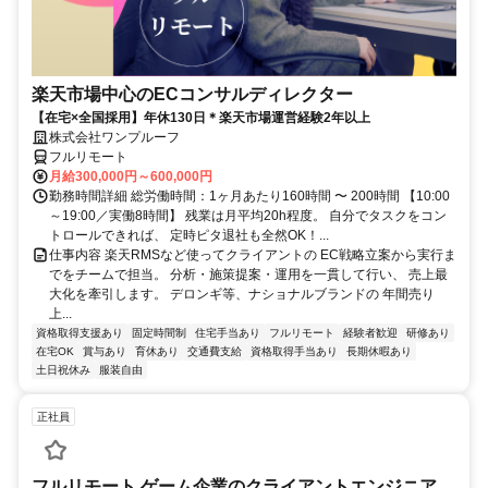
楽天市場中心のECコンサルディレクター
【在宅×全国採用】年休130日＊楽天市場運営経験2年以上
株式会社ワンプルーフ
フルリモート
月給300,000円～600,000円
勤務時間詳細 総労働時間：1ヶ月あたり160時間 〜 200時間 【10:00
～19:00／実働8時間】 残業は月平均20h程度。 自分でタスクをコン
トロールできれば、 定時ピタ退社も全然OK！...
仕事内容 楽天RMSなど使ってクライアントの EC戦略立案から実行ま
でをチームで担当。 分析・施策提案・運用を一貫して行い、 売上最
大化を牽引します。 デロンギ等、ナショナルブランドの 年間売り
上...
資格取得支援あり
固定時間制
住宅手当あり
フルリモート
経験者歓迎
研修あり
在宅OK
賞与あり
育休あり
交通費支給
資格取得手当あり
長期休暇あり
土日祝休み
服装自由
正社員
フルリモート ゲーム企業のクライアントエンジニア