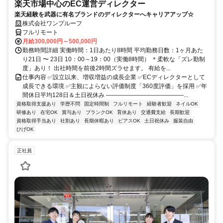
楽天市場中心のEC運営ディレクター
楽天経験を武器に有名ブランドのディレクターへキャリアアップ☆
株式会社ワンプルーフ
フルリモート
月給300,000円～500,000円
勤務時間詳細 実働時間：1日あたり8時間 平均勤務日数：1ヶ月あた
り21日 〜 23日 10：00～19：00（実働8時間） ＊柔軟な「ズレ勤制
度」あり！ 出社時間を前後2時間ズラせます。 有給を...
仕事内容 ✅設立以来、増収増益の成長企業 ✅ECディレクターとして
成長できる環境 ✅主観によらない評価制度「360度評価」を採用 ✅年
間休日平均128日＆土日祝休み ―――――――――――――...
資格取得支援あり
学歴不問
固定時間制
フルリモート
経験者歓迎
ネイルOK
研修あり
在宅OK
賞与あり
ブランクOK
育休あり
交通費支給
長期歓迎
資格取得手当あり
社割あり
長期休暇あり
ピアスOK
土日祝休み
服装自由
ひげOK
正社員