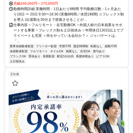
月給240,000円～270,000円
勤務時間詳細 実働時間：1日あたり8時間 平均勤務日数：1ヶ月あた
り18日 〜 20日 9:30〜18:30 (実働8時間／休憩1時間) ☆フレックス制
を導入 (出退勤を30分まで前後させることが...
仕事内容 ✨フルリモート・在宅勤務OK ✨外国人材の日本就業をサポ
ートする事業 ✨フレックス制＆土日祝休み ✨年間休日130日以上でプ
ライベートも充実 ＜何をやっている会社か？＞ ジャパゲートは、
「...
業界未経験者歓迎
フリーター歓迎
学歴不問
固定時間制
転勤なし
経験不問
未経験者歓迎
フルリモート
ネイルOK
残業なし
在宅OK
賞与あり
ブランクOK
育休あり
長期歓迎
駅近5分以内
長期休暇あり
ピアスOK
土日祝休み
正社員