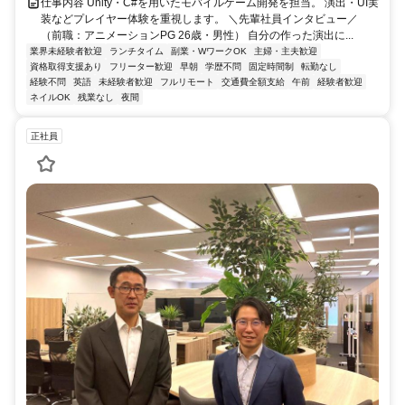
仕事内容 Unity・C#を用いたモバイルゲーム開発を担当。 演出・UI実
装などプレイヤー体験を重視します。 ＼先輩社員インタビュー／
（前職：アニメーションPG 26歳・男性） 自分の作った演出に...
業界未経験者歓迎
ランチタイム
副業・WワークOK
主婦・主夫歓迎
資格取得支援あり
フリーター歓迎
早朝
学歴不問
固定時間制
転勤なし
経験不問
英語
未経験者歓迎
フルリモート
交通費全額支給
午前
経験者歓迎
ネイルOK
残業なし
夜間
正社員