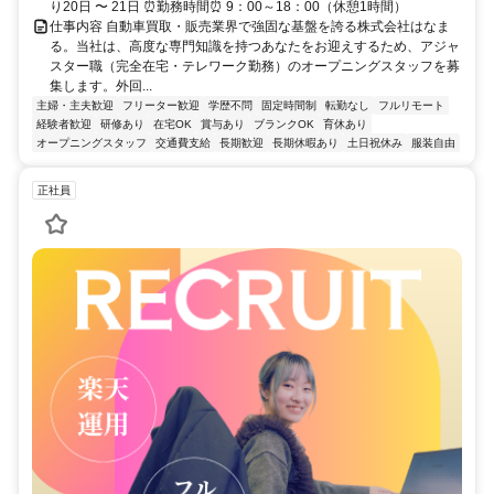
り20日 〜 21日 ⏰勤務時間⏰ 9：00～18：00（休憩1時間）
仕事内容 自動車買取・販売業界で強固な基盤を誇る株式会社はなま
る。当社は、高度な専門知識を持つあなたをお迎えするため、アジャ
スター職（完全在宅・テレワーク勤務）のオープニングスタッフを募
集します。外回...
主婦・主夫歓迎
フリーター歓迎
学歴不問
固定時間制
転勤なし
フルリモート
経験者歓迎
研修あり
在宅OK
賞与あり
ブランクOK
育休あり
オープニングスタッフ
交通費支給
長期歓迎
長期休暇あり
土日祝休み
服装自由
正社員