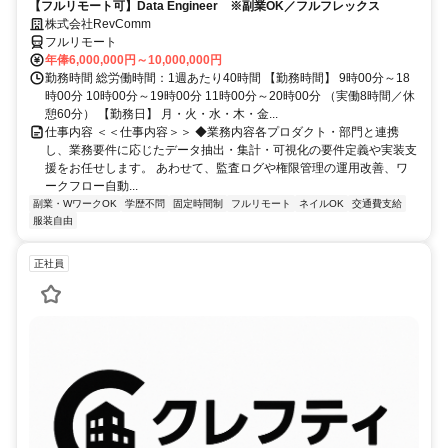
【フルリモート可】Data Engineer ※副業OK／フルフレックス
株式会社RevComm
フルリモート
年俸6,000,000円～10,000,000円
勤務時間 総労働時間：1週あたり40時間 【勤務時間】 9時00分～18
時00分 10時00分～19時00分 11時00分～20時00分 （実働8時間／休
憩60分） 【勤務日】 月・火・水・木・金...
仕事内容 ＜＜仕事内容＞＞ ◆業務内容各プロダクト・部門と連携
し、業務要件に応じたデータ抽出・集計・可視化の要件定義や実装支
援をお任せします。 あわせて、監査ログや権限管理の運用改善、ワ
ークフロー自動...
副業・WワークOK
学歴不問
固定時間制
フルリモート
ネイルOK
交通費支給
服装自由
正社員