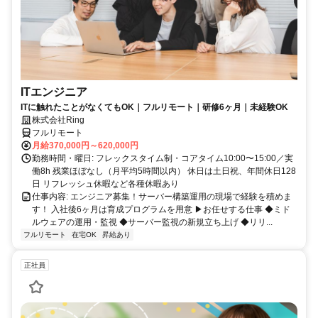
ITエンジニア
ITに触れたことがなくてもOK｜フルリモート｜研修6ヶ月｜未経験OK
株式会社Ring
フルリモート
月給370,000円～620,000円
勤務時間・曜日: フレックスタイム制・コアタイム10:00〜15:00／実
働8h 残業ほぼなし（月平均5時間以内） 休日は土日祝、年間休日128
日 リフレッシュ休暇など各種休暇あり
仕事内容: エンジニア募集！サーバー構築運用の現場で経験を積めま
す！ 入社後6ヶ月は育成プログラムを用意 ▶お任せする仕事 ◆ミド
ルウェアの運用・監視 ◆サーバー監視の新規立ち上げ ◆リリ...
フルリモート
在宅OK
昇給あり
正社員