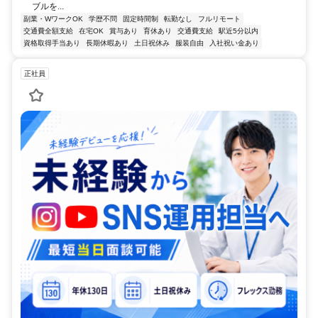
ブルを...
副業・WワークOK
学歴不問
固定時間制
転勤なし
フルリモート
交通費全額支給
在宅OK
賞与あり
育休あり
交通費支給
駅近5分以内
資格取得手当あり
長期休暇あり
土日祝休み
服装自由
入社祝い金あり
正社員