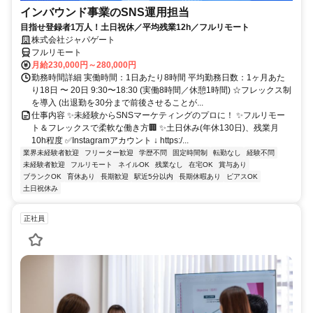
インバウンド事業のSNS運用担当
目指せ登録者1万人！土日祝休／平均残業12h／フルリモート
株式会社ジャパゲート
フルリモート
月給230,000円～280,000円
勤務時間詳細 実働時間：1日あたり8時間 平均勤務日数：1ヶ月あた
り18日 〜 20日 9:30〜18:30 (実働8時間／休憩1時間) ☆フレックス制
を導入 (出退勤を30分まで前後させることが...
仕事内容 ✨未経験からSNSマーケティングのプロに！ ✨フルリモー
ト＆フレックスで柔軟な働き方🏢 ✨土日休み(年休130日)、残業月
10h程度 ✅Instagramアカウント ↓ https:/...
業界未経験者歓迎
フリーター歓迎
学歴不問
固定時間制
転勤なし
経験不問
未経験者歓迎
フルリモート
ネイルOK
残業なし
在宅OK
賞与あり
ブランクOK
育休あり
長期歓迎
駅近5分以内
長期休暇あり
ピアスOK
土日祝休み
正社員