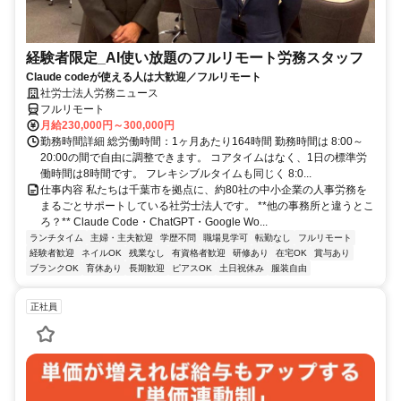
経験者限定_AI使い放題のフルリモート労務スタッフ
Claude codeが使える人は大歓迎／フルリモート
社労士法人労務ニュース
フルリモート
月給230,000円～300,000円
勤務時間詳細 総労働時間：1ヶ月あたり164時間 勤務時間は 8:00～
20:00の間で自由に調整できます。 コアタイムはなく、1日の標準労
働時間は8時間です。 フレキシブルタイムも同じく 8:0...
仕事内容 私たちは千葉市を拠点に、約80社の中小企業の人事労務を
まるごとサポートしている社労士法人です。 **他の事務所と違うとこ
ろ？** Claude Code・ChatGPT・Google Wo...
ランチタイム
主婦・主夫歓迎
学歴不問
職場見学可
転勤なし
フルリモート
経験者歓迎
ネイルOK
残業なし
有資格者歓迎
研修あり
在宅OK
賞与あり
ブランクOK
育休あり
長期歓迎
ピアスOK
土日祝休み
服装自由
正社員