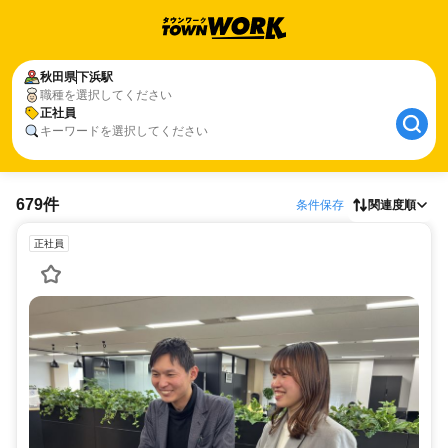
秋田県
下浜駅
職種を選択してください
正社員
キーワードを選択してください
679件
条件保存
関連度順
正社員