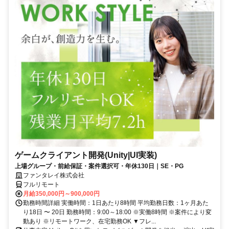
ゲームクライアント開発(Unity|UI実装)
上場グループ・前給保証・案件選択可・年休130日｜SE・PG
ファンタレイ株式会社
フルリモート
月給350,000円～900,000円
勤務時間詳細 実働時間：1日あたり8時間 平均勤務日数：1ヶ月あた
り18日 〜 20日 勤務時間：9:00～18:00 ※実働8時間 ※案件により変
動あり ※リモートワーク、在宅勤務OK ▼フレ...