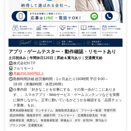
アプリ・ゲームテスター・動作確認・リモートあり
土日祝休み｜年間休日120日｜昇給＆賞与あり｜交通費支給
株式会社H.T.F
フルリモート
月給250,000円以上
勤務時間詳細 総労働時間：1ヶ月あたり160時間 平日 9:00～
18:00（実働8時間・休憩1時間）
仕事内容 「好きなことを仕事にする、その第一歩がここにありま
す。」 スマホアプリ・Webサービス・ゲームコンテンツなどを実際
に操作しながら、正常に動いているかどうかを確認する「品質チェッ
ク業務」をお...
業界未経験者歓迎
ランチタイム
資格取得支援あり
フリーター歓迎
学歴不問
固定時間制
職場見学可
経験不問
フルリモート
交通費全額支給
午前
経験者歓迎
残業なし
有資格者歓迎
研修あり
夕方
在宅OK
賞与あり
ブランクOK
交通費支給