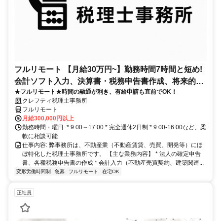
フルリモート 【月給30万円~】勤務時間7時間と短め!
会計ソフト入力、決算書・税務申告書作成、将来的に
★フルリモート★時間の融通が利き、有給申請も直前でOK！
決算説明も
クレフティ税理士事務所
フルリモート
月給300,000円以上
勤務時間・曜日: * 9:00～17:00 * 完全週休2日制 * 9:00-16:00など、柔
軟に相談可能
仕事内容: 弊事務所は、不動産業（不動産賃貸、売買、開発等）にほ
ぼ特化した税理士事務所です。 【主な業務内容】 * 法人の確定申告
書、各種税務申告書の作成 * 会計入力（不動産売買契約、建築関連...
変形労働時間制
急募
フルリモート
在宅OK
正社員