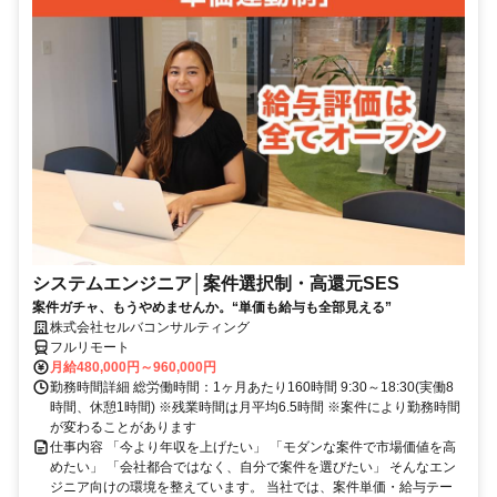
システムエンジニア│案件選択制・高還元SES
案件ガチャ、もうやめませんか。“単価も給与も全部見える”
株式会社セルバコンサルティング
フルリモート
月給480,000円～960,000円
勤務時間詳細 総労働時間：1ヶ月あたり160時間 9:30～18:30(実働8
時間、休憩1時間) ※残業時間は月平均6.5時間 ※案件により勤務時間
が変わることがあります
仕事内容 「今より年収を上げたい」 「モダンな案件で市場価値を高
めたい」 「会社都合ではなく、自分で案件を選びたい」 そんなエン
ジニア向けの環境を整えています。 当社では、案件単価・給与テー