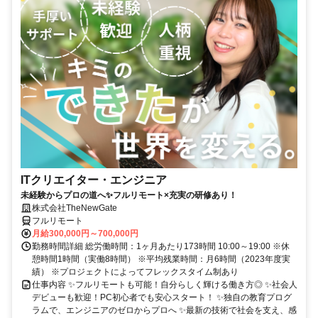
ITクリエイター・エンジニア
未経験からプロの道へ✨フルリモート×充実の研修あり！
株式会社TheNewGate
フルリモート
月給300,000円～700,000円
勤務時間詳細 総労働時間：1ヶ月あたり173時間 10:00～19:00 ※休
憩時間1時間（実働8時間） ※平均残業時間：月6時間（2023年度実
績） ※プロジェクトによってフレックスタイム制あり
仕事内容 ✨フルリモートも可能！自分らしく輝ける働き方◎ ✨社会人
デビューも歓迎！PC初心者でも安心スタート！ ✨独自の教育プログ
ラムで、エンジニアのゼロからプロへ ✨最新の技術で社会を支え、感