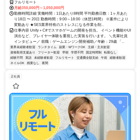
フルリモート
月給350,000円～1,050,000円
勤務時間詳細 実働時間：1日あたり8時間 平均勤務日数：1ヶ月あた
り18日 〜 20日 勤務時間：9:00～18:00（休憩1時間） ※案件により
変動あり ★SES業界特有のストレスになる作業を削...
仕事内容 Unity＋C#でスマホゲームの開発を担当。 イベント機能やUI
演出など、プレイヤー体験を重視した実装を行います。 ＼先輩社員
インタビュー／ 前職：ゲームエンジン開発補助／年齢：29歳 「...
業界未経験者歓迎
ランチタイム
副業・WワークOK
主婦・主夫歓迎
資格取得支援あり
フリーター歓迎
早朝
学歴不問
固定時間制
転勤なし
経験不問
英語
未経験者歓迎
フルリモート
交通費全額支給
午前
経験者歓迎
ネイルOK
残業なし
夜間
正社員