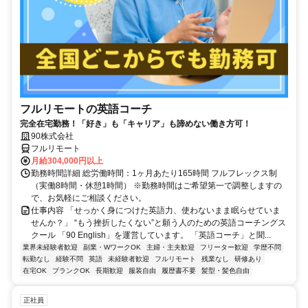
フルリモートの英語コーチ
完全在宅勤務！「好き」も「キャリア」も諦めない働き方可！
90株式会社
フルリモート
月給304,000円以上
勤務時間詳細 総労働時間：1ヶ月あたり165時間 フルフレックス制
（実働8時間・休憩1時間） ※勤務時間はご希望第一で調整しますの
で、お気軽にご相談ください。
仕事内容 「せっかく身につけた英語力、使わないまま眠らせていま
せんか？」 “もう挫折したくない”と願う人のための英語コーチングス
クール 「90 English」を運営しています。 「英語コーチ」と聞...
業界未経験者歓迎
副業・WワークOK
主婦・主夫歓迎
フリーター歓迎
学歴不問
転勤なし
経験不問
英語
未経験者歓迎
フルリモート
残業なし
研修あり
在宅OK
ブランクOK
長期歓迎
服装自由
履歴書不要
髪型・髪色自由
正社員