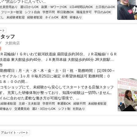
” ”沢山シフトに入ってい...
社員登用あり
週1日からOK
副業・WワークOK
1日4時間以内OK
土日祝のみOK
フリーター歓迎
シフト自由
学歴不問
即日勤務OK
職場見学可
平日のみOK
なし
未経験者歓迎
経験者歓迎
ネイルOK
夜間
研修あり
ート
スタッフ
プ 大館南店
円
ＪＲ花輪線/ＩＧＲいわて銀河鉄道線 扇田徒歩約36分、ＪＲ花輪線/ＩＧＲ
鉄道線 東大館徒歩約40分、ＪＲ奥羽本線 大館徒歩約66分 JR大館駅よ
市
勤務曜日：月・火・水・木・金・土・日・祝 ・勤務時間： [1] 09:00～
シフトサイクル：1ヶ月 ※毎月25日に確定 ※希望休相談可 勤務時間：０
８：００の間...
ドコモショップにて、未経験から安心してスタートできる店舗スタッフ
す。 充実した研修体制が整っており、知識や経験は一切問いません。
イルに合わせた柔軟な働き方が可能な環境で、...
未経験者歓迎
主婦・主夫歓迎
学歴不問
車通勤OK
経験不問
未経験者歓迎
研修あり
交通費支給
週2・3日からOK
シフト制
社割あり
アルバイト・パート