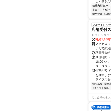
しく働きたい
扶養内勤務OK
主婦・主夫歓迎
学生歓迎
転勤
アルバイト・パ
店舗受付
ドコモショッ
時給1,100
アクセス 
いわて銀河
りバス20分
秋田県大館
勤務時間 ・
18:00 
９：３０～１
仕事内容 
を募集しま
ライフスタ
制服あり
業界
月1シフト提出
同じ企業の求人