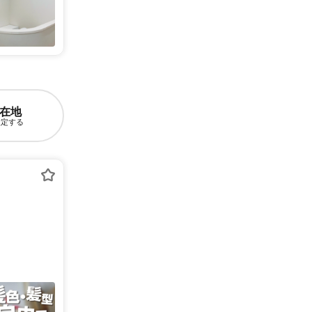
在地
設定する