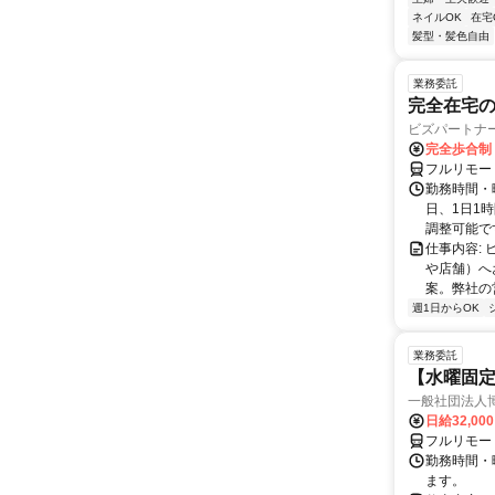
ネイルOK
在宅
髪型・髪色自由
業務委託
完全在宅
ビズパートナ
完全歩合制
フルリモー
勤務時間・曜
日、1日1
調整可能です
仕事内容:
や店舗）へ
案。弊社の
週1日からOK
業務委託
【水曜固
一般社団法人
日給32,00
フルリモー
勤務時間・曜
ます。