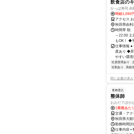
飲食店の
かっぱ寿司 由
時給1,080
アクセス 
秋田県由利
時間帯 朝、
～22:00
もOK！ ◆平.
仕事情報 
度あり ◆
やすい環境整
社員登用あり
社割あり
高校
同じ企業の求人
業務委託
整体師
おおだてぽか
1業務あたり 
交通・アク
秋田県大館
勤務時間詳細
仕事内容 •