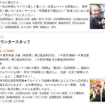
ルに遊びにと ...
✨一生の仲間とワイワイ楽しく働こう✨ 社員もバイトも関係なく、 皆仲
良く働いています♪ ”サークル・学業優先で働きたい” ”友達とわいわい楽
” ”沢山シフトに入ってい...
社員登用あり
週1日からOK
副業・WワークOK
1日4時間以内OK
土日祝のみOK
フリーター歓迎
シフト自由
学歴不問
即日勤務OK
職場見学可
平日のみOK
なし
未経験者歓迎
ネイルOK
夜間
研修あり
夕方
ート
カウンタースタッフ
店
円～1,750円
ＪＲ奥羽本線 大曲（秋田県）東口徒歩約22分、ＪＲ田沢湖線/ＪＲ東北新
（秋田県）東口徒歩約22分、ＪＲ田沢湖線 北大曲徒歩約28分
市
：00～25：00(シフト制) ※曜日・時間は『週3日～1日6時間～』相談の
ブルワークもOK！ 学生で学校帰りに働きたい、主婦・主夫で家事との
い…など、ご相談下さい！...
★年2回社員登用実施★アルバイトで組織や業務になじんでから正社員と
幅を広げられます。 お仕事内容は、ホール＆カウンター業務。 玉積
のない各台計数システムを採用しており、 ...
・WワークOK
土日祝のみOK
主婦・主夫歓迎
フリーター歓迎
バイク通勤OK
歓迎
未経験者歓迎
ネイルOK
ブランクOK
交通費支給
長期歓迎
K
シフト制
ピアスOK