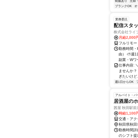
制服あり
主婦
ブランクOK
オ
業務委託
配信スタッ
株式会社ライ
月給2,000
フルリモー
勤務時間・
由） ⛅週1
副業・Wワ
仕事内容: 
ませんか？
ぎたいけど…
週1日からOK
アルバイト・パ
居酒屋の
茜屋 秋田駅前
時給1,10
交通・アク
秋田県秋田
勤務時間詳細
のシフト提