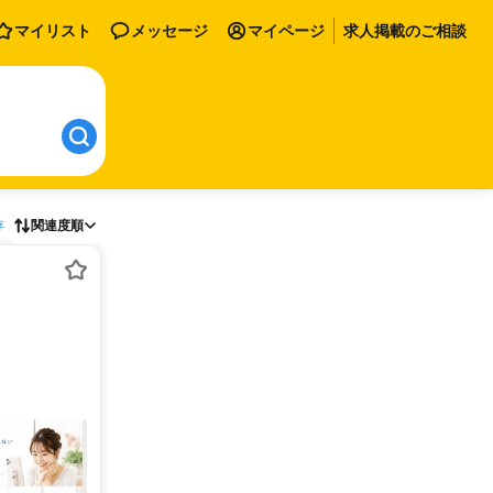
マイリスト
メッセージ
マイページ
求人掲載のご相談
存
関連度順