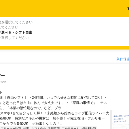
地を選択してください
してください
が選べる・シフト自由
を選択してください
条件保
バー
tion
ト
細 【自由シフト】 ・24時間、いつでも好きな時間に配信してOK！ ・
」と思った日は自由に休んで大丈夫です。 ・「家庭の事情で」「テス
ら」「本業の繁忙期なので」など、プラ...
＼スマホ1台で自分らしく輝く！未経験から始めるライブ配信ライバー大
未経験OK！特別なスキルや機材は一切不要！ ✅完全在宅・フルリモー
からでも参加OK！ ✅顔出しなしの「...
フリーター歓迎
短期
シフト自由
学歴不問
フルリモート
経験者歓迎