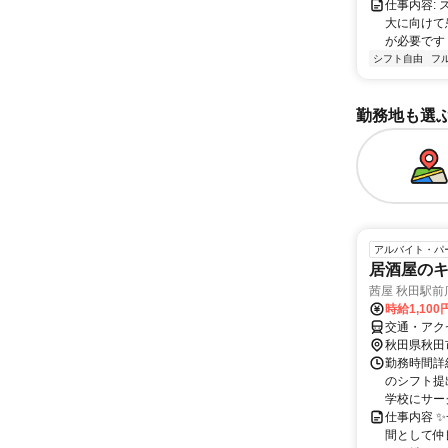
仕事内容:
大に向けて
が必要です！
シフト自由
フ
勤務地も選
アルバイト・パ
居酒屋の
茜屋 秋田駅前
時給1,10
交通・アク
秋田県秋田
勤務時間詳細
のシフト提
学校にサーク
仕事内容 
間として仲