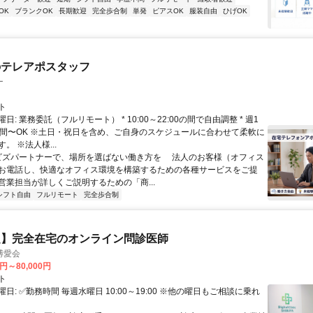
OK
ブランクOK
長期歓迎
完全歩合制
単発
ピアスOK
服装自由
ひげOK
のテレアポスタッフ
ー
ト
日: 業務委託（フルリモート） * 10:00～22:00の間で自由調整 * 週1
時間〜OK ※土日・祝日を含め、ご自身のスケジュールに合わせて柔軟に
。 ※法人様...
 ビズパートナーで、場所を選ばない働き方を 法人のお客様（オフィス
お電話し、快適なオフィス環境を構築するための各種サービスをご提
営業担当が詳しくご説明するための「商...
シフト自由
フルリモート
完全歩合制
定】完全在宅のオンライン問診医師
博愛会
0円～80,000円
ト
日: ✅勤務時間 毎週水曜日 10:00～19:00 ※他の曜日もご相談に乗れ