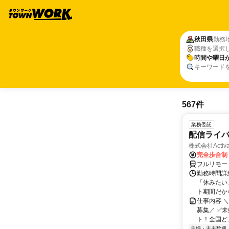
秋田県
勤務
職種を選択
時間や曜日
キーワード
567件
業務委託
配信ライ
株式会社Activa
完全歩合制
フルリモー
勤務時間詳
「休みたい
ト期間だか
仕事内容 
募集／ ✅
ト！全国どこ
主婦・主夫歓迎