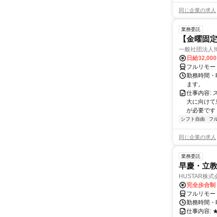
同じ企業の求人
業務委託
【金曜固
一般社団法人
日給32,00
フルリモー
勤務時間・曜
ます。
仕事内容:
大に向けて
が必要です！
シフト自由
フ
同じ企業の求人
業務委託
早慶・立教
HUSTAR株式
完全歩合制
フルリモー
勤務時間・曜
仕事内容: