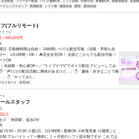
・主夫歓迎
フリーター歓迎
バイク通勤OK
シフト自由
学歴不問
車通勤OK
経験者歓迎
有資
ープニングスタッフ
長期歓迎
シフト制
服装自由
髪型・髪色自由
フ(フルリモート)
ブナウV
円～600,000円
ト
曜日: ⏰勤務時間は自由！ 24時間いつでも配信可能 （深夜・早朝も自
日〜、1日1時間～OK！ ⛺完全在宅OK！ 全国どこからでも配信可能 ✨
ークOK
＼✨未経験・初心者OK✨／ "ライブナウV"でボイス配信 デビューしてみ
 ✋「声だけの配信活動に興味があるけど…」 ✋「趣味・好きなことで稼
」 ✋「やってみた...
フルリモート
在宅OK
ート
ホールスタッフ
店
0円以上
セス 「秋田駅」徒歩2分
市
 15:00～25:00 ※週1日、1日3時間～勤務OK ※終電考慮 ⭐2週間ごと
出制 アルバイトって一般的に １ヶ月前のシフト提出制ですが これでは