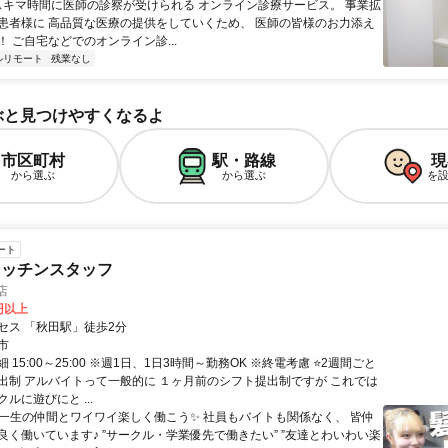
 スキマ時間に医師の診察が受けられる オンライン診療サービス。 事業拡
患者様に 高品質な医療の提供をしていくため、 医師の皆様のお力添え
 ご自宅などでのオンライン診...
ルリモート
残業なし
ぶと見つけやすくなるよ
市区町村
駅・路線
現
から選ぶ
から選ぶ
を
ート
キッチンスタッフ
店
0円以上
セス 「秋田駅」徒歩2分
市
 15:00～25:00 ※週1日、1日3時間～勤務OK ※終電考慮 ⭐2週間ごと
出制 アルバイトって一般的に １ヶ月前のシフト提出制ですが これでは
ルに遊びにと ...
✨一生の仲間とワイワイ楽しく働こう✨ 社員もバイトも関係なく、 皆仲
良く働いています♪ ”サークル・学業優先で働きたい” ”友達とわいわい楽