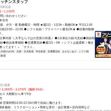
キッチンスタッフ
利本荘店
円～1,130円
お問い合わせください
本荘市
昼、夕方・夜 勤務曜日・時間 ★週2日・1日3h～勤務OK★ 平日11:00
 土日祝10:00～22:00 ◆シフト自由！プライベート優先OK★ ◆扶養内勤務
..
● 仕事内容 ＼大手ならではの充実の待遇／ ◆1分単位の給与支給◆前給制
昇給◆絶品食事補助 ◆交通費支給◆週2日～OK ＜シフトは超柔軟！働き
ってます！＞ 「テスト...
土日祝のみOK
主婦・主夫歓迎
学生歓迎
交通費支給
まかないあり
シフト制
生歓迎
ぽか温泉
2,385円～3,375円（施術 60分）
セス 大館駅から車で5分
市
 営業時間10:00-22:30の間で自由に働けます。
 整体施術、リラクゼーション • 簡単な受付・会計業務 • 店内清掃など