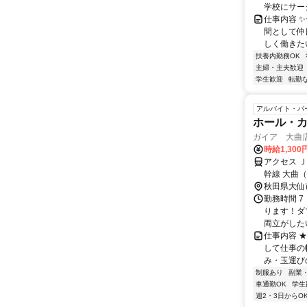
学校にサーク
仕事内容 
間として仲
しく働きたい
扶養内勤務OK
主婦・主夫歓迎
学生歓迎
転勤
アルバイト・パ
ホール・
ガイア 大曲
時給1,300
アクセス 
幹線 大曲
秋田県大仙
勤務時間 7
ります！ダ
両立がした
仕事内容 
して仕事の
み・玉運び
制服あり
副業
車通勤OK
学生
週2・3日からO