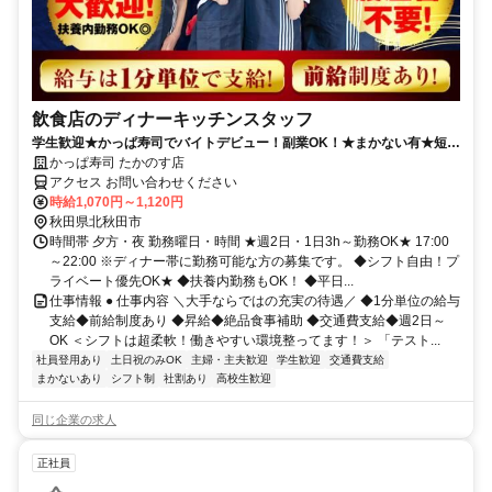
飲食店のディナーキッチンスタッフ
学生歓迎★かっぱ寿司でバイトデビュー！副業OK！★まかない有★短時
間OK★履歴書不要
かっぱ寿司 たかのす店
アクセス お問い合わせください
時給1,070円～1,120円
秋田県北秋田市
時間帯 夕方・夜 勤務曜日・時間 ★週2日・1日3h～勤務OK★ 17:00
～22:00 ※ディナー帯に勤務可能な方の募集です。 ◆シフト自由！プ
ライベート優先OK★ ◆扶養内勤務もOK！ ◆平日...
仕事情報 ● 仕事内容 ＼大手ならではの充実の待遇／ ◆1分単位の給与
支給◆前給制度あり ◆昇給◆絶品食事補助 ◆交通費支給◆週2日～
OK ＜シフトは超柔軟！働きやすい環境整ってます！＞ 「テスト...
社員登用あり
土日祝のみOK
主婦・主夫歓迎
学生歓迎
交通費支給
まかないあり
シフト制
社割あり
高校生歓迎
同じ企業の求人
正社員