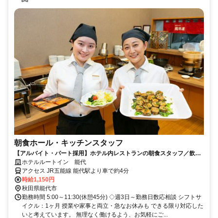
朝食ホール・キッチンスタッフ
【アルバイト・パート採用】ホテル内レストランの朝食スタッフ／飲食
未経験歓迎！主婦(夫)さん活躍中
ホテルルートイン 能代
アクセス JR五能線 能代駅より車で約4分
時給1,150円
秋田県能代市
勤務時間 5:00～11:30(休憩45分) ◇週3日～勤務日数応相談 シフトサ
イクル：1ヶ月 授業や家事と両立・急なお休みも できる限り対応した
いと考えています。 無理なく働けるよう、お気軽にご...