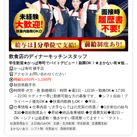
飲食店のディナーキッチンスタッフ
学生歓迎★かっぱ寿司でバイトデビュー！副業OK！★まかない有★短時
間OK★履歴書不要
かっぱ寿司 横手店
アクセス お問い合わせください
時給1,050円～1,100円
秋田県横手市
時間帯 夕方・夜 勤務曜日・時間 ★週2日・1日3h～勤務OK★ 17:00
～22:00 ※ディナー帯に勤務可能な方の募集です。 ◆シフト自由！プ
ライベート優先OK★ ◆扶養内勤務もOK！ ◆平日...
仕事情報 ● 仕事内容 ＼大手ならではの充実の待遇／ ◆1分単位の給与
支給◆前給制度あり ◆昇給◆絶品食事補助 ◆交通費支給◆週2日～
OK ＜シフトは超柔軟！働きやすい環境整ってます！＞ 「テスト...
社員登用あり
土日祝のみOK
主婦・主夫歓迎
学生歓迎
交通費支給
まかないあり
シフト制
社割あり
高校生歓迎