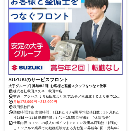
SUZUKIのサービスフロント
大手グループ│賞与年2回│お客様と整備スタッフをつなぐ仕事
株式会社秋田スズキ 秋田本店
交通・アクセス ＪＲ秋田駅より車で15分／秋田北ＩＣより車で15分
★マイカー通勤OK（無料駐車場完備）
月給178,000円～213,000円
秋田県秋田市
勤務時間詳細 実働時間：1日あたり8時間 平均勤務日数：1ヶ月あた
り18日 〜 22日 勤務時間：8:45～18:00 ◎実働8h（休憩75分）
仕事内容 ＜＜✨この求人のポイント✨＞＞ ✅秋田本店勤務！転勤な
し！ ✅クルマ業界での勤務経験がある方歓迎 ✅昇給年1回・賞与年2