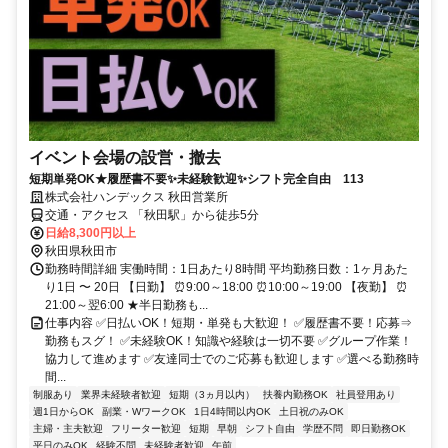
イベント会場の設営・撤去
短期単発OK★履歴書不要✨未経験歓迎✨シフト完全自由 113
株式会社ハンデックス 秋田営業所
交通・アクセス 「秋田駅」から徒歩5分
日給8,300円以上
秋田県秋田市
勤務時間詳細 実働時間：1日あたり8時間 平均勤務日数：1ヶ月あた
り1日 〜 20日 【日勤】 ⏰9:00～18:00 ⏰10:00～19:00 【夜勤】 ⏰
21:00～翌6:00 ★半日勤務も...
仕事内容 ✅日払いOK！短期・単発も大歓迎！ ✅履歴書不要！応募⇒
勤務もスグ！ ✅未経験OK！知識や経験は一切不要 ✅グループ作業！
協力して進めます ✅友達同士でのご応募も歓迎します ✅選べる勤務時
間...
制服あり
業界未経験者歓迎
短期（3ヵ月以内）
扶養内勤務OK
社員登用あり
週1日からOK
副業・WワークOK
1日4時間以内OK
土日祝のみOK
主婦・主夫歓迎
フリーター歓迎
短期
早朝
シフト自由
学歴不問
即日勤務OK
平日のみOK
経験不問
未経験者歓迎
午前