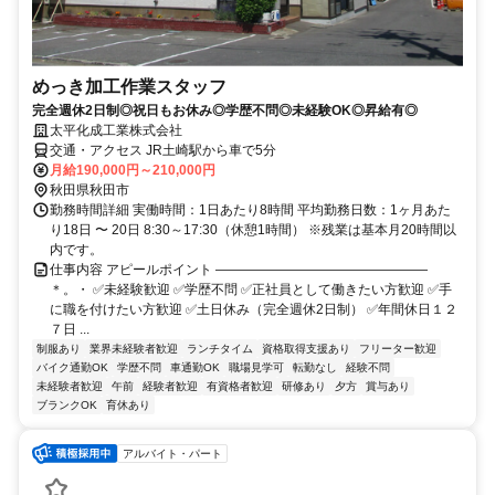
めっき加工作業スタッフ
完全週休2日制◎祝日もお休み◎学歴不問◎未経験OK◎昇給有◎
太平化成工業株式会社
交通・アクセス JR土崎駅から車で5分
月給190,000円～210,000円
秋田県秋田市
勤務時間詳細 実働時間：1日あたり8時間 平均勤務日数：1ヶ月あた
り18日 〜 20日 8:30～17:30（休憩1時間） ※残業は基本月20時間以
内です。
仕事内容 アピールポイント ――――――――――――――――
＊。・ ✅未経験歓迎 ✅学歴不問 ✅正社員として働きたい方歓迎 ✅手
に職を付けたい方歓迎 ✅土日休み（完全週休2日制） ✅年間休日１２
７日 ...
制服あり
業界未経験者歓迎
ランチタイム
資格取得支援あり
フリーター歓迎
バイク通勤OK
学歴不問
車通勤OK
職場見学可
転勤なし
経験不問
未経験者歓迎
午前
経験者歓迎
有資格者歓迎
研修あり
夕方
賞与あり
ブランクOK
育休あり
アルバイト・パート