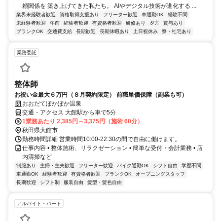
頼関係を 築き上げてきた私たち。 AIやデジタル技術が進化する ...
業界未経験者歓迎
資格取得支援あり
フリーター歓迎
車通勤OK
経験不問
未経験者歓迎
午前
経験者歓迎
有資格者歓迎
研修あり
夕方
賞与あり
ブランクOK
交通費支給
長期歓迎
長期休暇あり
土日祝休み
寮・社宅あり
業務委託
整体師
お祝い金最大６万円（８月契約限定） 前職単価保障（副業も可）
おおだてぽかぽか温泉
交通・アクセス 大館駅から車で5分
1業務あたり 2,385円～3,375円（施術 60分）
秋田県大館市
勤務時間詳細 営業時間10:00-22:30の間で自由に働けます。
仕事内容 • 整体施術、リラクゼーション • 簡単な受付・会計業務 • 店
内清掃など
制服あり
主婦・主夫歓迎
フリーター歓迎
バイク通勤OK
シフト自由
学歴不問
車通勤OK
経験者歓迎
有資格者歓迎
ブランクOK
オープニングスタッフ
長期歓迎
シフト制
服装自由
髪型・髪色自由
アルバイト・パート