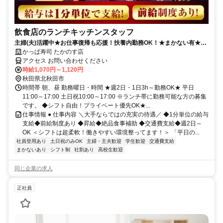
飲食店のランチキッチンスタッフ
主婦(夫)活躍中★お仕事復帰も応援！扶養内勤務OK！★まかない有★短
時間OK★履歴書不要
かっぱ寿司 たかのす店
アクセス お問い合わせください
時給1,070円～1,120円
秋田県北秋田市
時間帯 朝、昼 勤務曜日・時間 ★週2日・1日3h～勤務OK★ 平日
11:00～17:00 土日祝10:00～17:00 ※ランチ帯に勤務可能な方の募集
です。 ◆シフト自由！プライベート優先OK★...
仕事情報 ● 仕事内容 ＼大手ならではの充実の待遇／ ◆1分単位の給与
支給◆前給制度あり ◆昇給◆絶品食事補助 ◆交通費支給◆週2日～
OK ＜シフトは超柔軟！働きやすい環境整ってます！＞ 「平日の...
社員登用あり
土日祝のみOK
主婦・主夫歓迎
学生歓迎
交通費支給
まかないあり
シフト制
社割あり
高校生歓迎
同じ企業の求人
正社員