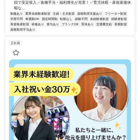
回で安定収入 ✅各種手当・福利厚生が充実！ ✅育児休暇・産前産後休
暇な...
制服あり
業界未経験者歓迎
主婦・主夫歓迎
資格取得支援あり
フリーター歓迎
学歴不問
車通勤OK
固定時間制
転勤なし
経験不問
未経験者歓迎
経験者歓迎
有資格者歓迎
研修あり
賞与あり
ブランクOK
育休あり
交通費支給
長期歓迎
資格取得手当あり
正社員