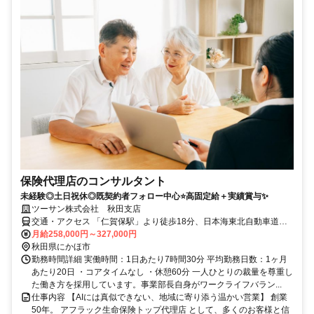
保険代理店のコンサルタント
未経験◎土日祝休◎既契約者フォロー中心⭐高固定給＋実績賞与✨
ツーサン株式会社 秋田支店
交通・アクセス 「仁賀保駅」より徒歩18分、日本海東北自動車道
「仁賀保IC」より車5分
月給258,000円～327,000円
秋田県にかほ市
勤務時間詳細 実働時間：1日あたり7時間30分 平均勤務日数：1ヶ月
あたり20日 ・コアタイムなし ・休憩60分 一人ひとりの裁量を尊重し
た働き方を採用しています。事業部長自身がワークライフバラン...
仕事内容 【AIには真似できない、地域に寄り添う温かい営業】 創業
50年。 アフラック生命保険トップ代理店 として、多くのお客様と信