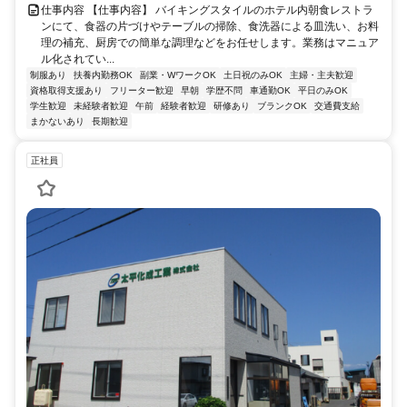
仕事内容 【仕事内容】 バイキングスタイルのホテル内朝食レストラ
ンにて、食器の片づけやテーブルの掃除、食洗器による皿洗い、お料
理の補充、厨房での簡単な調理などをお任せします。業務はマニュア
ル化されてい...
制服あり
扶養内勤務OK
副業・WワークOK
土日祝のみOK
主婦・主夫歓迎
資格取得支援あり
フリーター歓迎
早朝
学歴不問
車通勤OK
平日のみOK
学生歓迎
未経験者歓迎
午前
経験者歓迎
研修あり
ブランクOK
交通費支給
まかないあり
長期歓迎
正社員