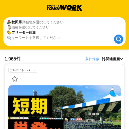
秋田県
秋田県
勤務地を選択してください
職種を選択してください
フリーター歓迎
フリーター歓迎
キーワードを選択してください
1,965件
条件保存
関連度順
アルバイト・パート