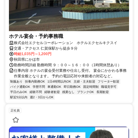
ホテル宴会・予約事務職
株式会社エクセルコーポレーション ホテルエクセルキクスイ
交通・アクセス 仁賀保駅から徒歩９分
時給1,035円～1,200円
秋田県にかほ市
勤務時間詳細 勤務時間 ９：００～１６：００（1時間休憩あり）
仕事内容 ホテルの宴会受付業務や仕出し受付。 宴会にかかわる事務
作業全般となります。 予約の電話応対や来館者の対応など。
制服あり
扶養内勤務OK
1日4時間以内OK
主婦・主夫歓迎
フリーター歓迎
バイク通勤OK
学歴不問
車通勤OK
即日勤務OK
固定時間制
職場見学可
平日のみOK
経験不問
経験者歓迎
残業なし
ブランクOK
長期歓迎
駅近5分以内
週2・3日からOK
正社員