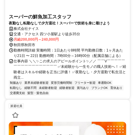
スーパーの鮮魚加工スタッフ
夜勤なし転勤なしで夕方退社！スーパーで技術を身に着けよう
株式会社ナイス
交通・アクセス 四ツ小屋駅より徒歩35分
月給200,000円～240,000円
秋田県秋田市
勤務時間詳細 実働時間：1日あたり8時間 平均勤務日数：1ヶ月あた
り21日 〜 22日 勤務時間：7時00分～16時00分（配属店舗による）
仕事内容 ＼＼✨この求人のアピールポイント✨／／ ￣￣V￣￣￣￣￣
￣￣￣￣￣￣￣￣￣￣￣￣ ✅未経験から一生モノの職人技術へ！ ✅経
験者はスキルや経験を正当に評価！ ✅夜勤なし・夕方退勤で私生活と
両立...
制服あり
業界未経験者歓迎
変形労働時間制
フリーター歓迎
車通勤OK
転勤なし
経験不問
未経験者歓迎
経験者歓迎
賞与あり
ブランクOK
育休あり
交通費支給
髪型・髪色自由
派遣社員