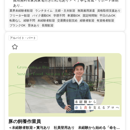
費用無料＆家具家電付きの社宅あり＞ ＜丁寧な育成・サポート体制
あり...
業界未経験者歓迎
ランチタイム
主婦・主夫歓迎
無期雇用派遣
資格取得支援あり
フリーター歓迎
バイク通勤OK
学歴不問
車通勤OK
固定時間制
平日のみOK
転勤なし
経験不問
未経験者歓迎
交通費全額支給
経験者歓迎
有資格者歓迎
ブランクOK
育休あり
長期歓迎
アルバイト・パート
豚の飼養作業員
＜未経験者歓迎＞賞与あり 社員登用あり 未経験から始める「命を育