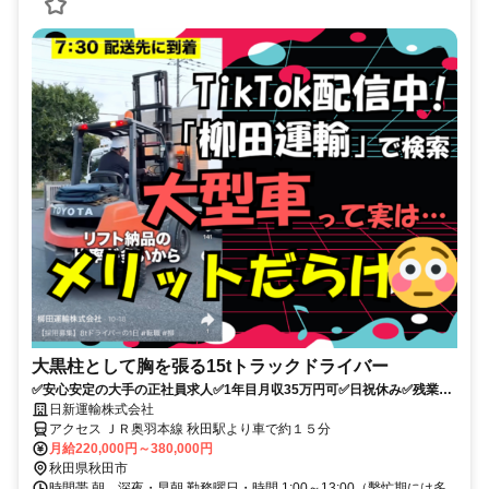
大黒柱として胸を張る15tトラックドライバー
✅安心安定の大手の正社員求人✅1年目月収35万円可✅日祝休み✅残業な
し
日新運輸株式会社
アクセス ＪＲ奥羽本線 秋田駅より車で約１５分
月給220,000円～380,000円
秋田県秋田市
時間帯 朝、深夜・早朝 勤務曜日・時間 1:00～13:00（繫忙期には多