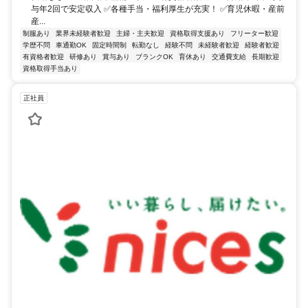
与年2回で安定収入 ✅各種手当・福利厚生が充実！ ✅育児休暇・産前
産...
制服あり
業界未経験者歓迎
主婦・主夫歓迎
資格取得支援あり
フリーター歓迎
学歴不問
車通勤OK
固定時間制
転勤なし
経験不問
未経験者歓迎
経験者歓迎
有資格者歓迎
研修あり
賞与あり
ブランクOK
育休あり
交通費支給
長期歓迎
資格取得手当あり
正社員