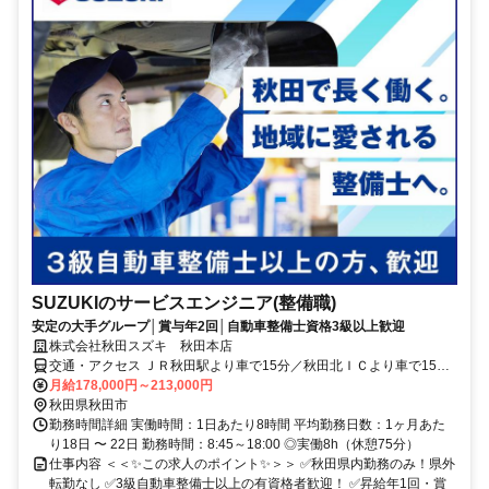
SUZUKIのサービスエンジニア(整備職)
安定の大手グループ│賞与年2回│自動車整備士資格3級以上歓迎
株式会社秋田スズキ 秋田本店
交通・アクセス ＪＲ秋田駅より車で15分／秋田北ＩＣより車で15分
★マイカー通勤OK（無料駐車場完備）
月給178,000円～213,000円
秋田県秋田市
勤務時間詳細 実働時間：1日あたり8時間 平均勤務日数：1ヶ月あた
り18日 〜 22日 勤務時間：8:45～18:00 ◎実働8h（休憩75分）
仕事内容 ＜＜✨この求人のポイント✨＞＞ ✅秋田県内勤務のみ！県外
転勤なし ✅3級自動車整備士以上の有資格者歓迎！ ✅昇給年1回・賞