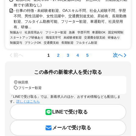
務です(夜勤なし)
- 仕事の特徴 - 未経験者歓迎、OAスキル不問、社会人経験不問、学歴
不問、男性活躍中、女性活躍中、交通費別途支給、昇給有、長期勤務
歓迎、フルタイム勤務可能、フリーター歓迎、車通勤可、社員登用
有、研修...
制服あり
社員登用あり
フリーター歓迎
急募
学歴不問
車通勤OK
固定時間制
スタートアップ研修あり
職場見学可
未経験者歓迎
交通費全額支給
研修あり
制服貸与
ブランクOK
交通費支給
長期歓迎
フルタイム歓迎
前へ
次へ
1
2
3
4
5
この条件の新着求人を受け取る
秋田県
フリーター歓迎
「LINEで受け取る」では、新着求人のほか、おすすめ情報なども配信しま
す。
詳しくはこちら
LINEで受け取る
メールで受け取る