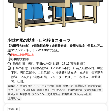
小型容器の製造・目視検査スタッフ
【秋田県大館市】で日勤軽作業！未経験歓迎、綺麗な職場で月収21万円
以上可！土日祝休みなのも嬉しい♪
アソシエ・ネット・WORK株式会社
時給1,300円以上
秋田県大館市
- 勤務時間 - 昼間、平日のみOK 8:15～17:15(実働8時間)
- 仕事の特徴 - 未経験者歓迎、OAスキル不問、社会人経験不問、学歴
不問、男性活躍中、女性活躍中、交通費別途支給、昇給有、長期勤務
歓迎、フルタイム勤務可能、フリーター歓迎、土日祝休み、車通勤
可、社員...
制服あり
社員登用あり
フリーター歓迎
急募
学歴不問
車通勤OK
固定時間制
スタートアップ研修あり
職場見学可
平日のみOK
未経験者歓迎
交通費全額支給
研修あり
制服貸与
ブランクOK
交通費支給
長期歓迎
フルタイム歓迎
土日祝休み
派遣社員