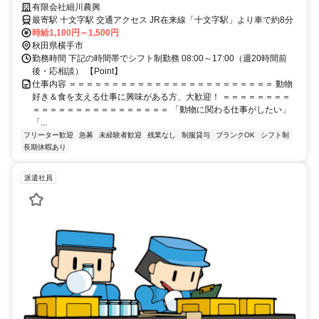
む」お仕事
有限会社細川農興
最寄駅 十文字駅 交通アクセス JR在来線「十文字駅」より車で約8分
時給1,100円～1,500円
秋田県横手市
勤務時間 下記の時間帯でシフト制勤務 08:00～17:00（週20時間前
後・応相談） 【Point】
仕事内容 ＝＝＝＝＝＝＝＝＝＝＝＝＝＝＝＝＝＝＝＝＝＝＝＝ 動物
好き＆食を支える仕事に興味がある方、大歓迎！ ＝＝＝＝＝＝＝＝
＝＝＝＝＝＝＝＝＝＝＝＝＝＝＝＝ 「動物に関わる仕事がしたい」
「...
フリーター歓迎
急募
未経験者歓迎
残業なし
制服貸与
ブランクOK
シフト制
長期休暇あり
派遣社員