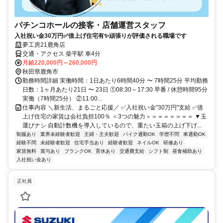
パチンコホールの接客・店舗運営スタッフ
入社祝い金30万円✅借上げ住宅有✨頑張りが評価される職場です
夢工房21鹿角店
交通・アクセス 柴平駅 車4分
月給220,000円～260,000円
秋田県鹿角市
勤務時間詳細 実働時間：1日あたり6時間40分 〜 7時間25分 平均勤務
日数：1ヶ月あたり21日 〜 23日 ①08:30～17:30 早番 / 休憩時間95分
実働（7時間25分） ②11:00...
仕事内容 ＼新生活、まるごと応援／ ✅入社祝い金"30万円"支給 ✅借
上げ住宅の家賃は会社負担100％ ＜3つの魅力＞＝＝＝＝＝＝＝ ▼玉
運びナシ 自動計数機を導入しているので、重たい玉箱の上げ下げ...
制服あり
業界未経験者歓迎
主婦・主夫歓迎
バイク通勤OK
学歴不問
車通勤OK
経験不問
未経験者歓迎
住宅手当あり
経験者歓迎
ネイルOK
研修あり
家賃無料
賞与あり
ブランクOK
育休あり
交通費支給
シフト制
昼食補助あり
入社祝い金あり
正社員