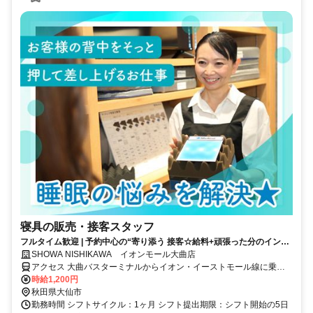
寝具の販売・接客スタッフ
フルタイム歓迎 | 予約中心の“寄り添う 接客☆給料+頑張った分のインセ
ンあり☆
SHOWA NISHIKAWA イオンモール大曲店
アクセス 大曲バスターミナルからイオン・イーストモール線に乗
り、イオンモール大曲下車(約20分)
時給1,200円
秋田県大仙市
勤務時間 シフトサイクル：1ヶ月 シフト提出期限：シフト開始の5日