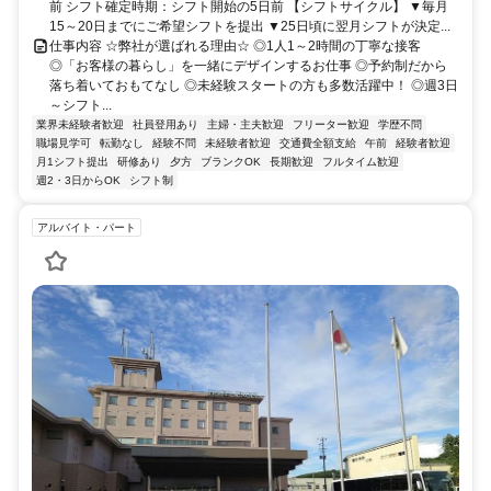
前 シフト確定時期：シフト開始の5日前 【シフトサイクル】 ▼毎月
15～20日までにご希望シフトを提出 ▼25日頃に翌月シフトが決定...
仕事内容 ☆弊社が選ばれる理由☆ ◎1人1～2時間の丁寧な接客
◎「お客様の暮らし」を一緒にデザインするお仕事 ◎予約制だから
落ち着いておもてなし ◎未経験スタートの方も多数活躍中！ ◎週3日
～シフト...
業界未経験者歓迎
社員登用あり
主婦・主夫歓迎
フリーター歓迎
学歴不問
職場見学可
転勤なし
経験不問
未経験者歓迎
交通費全額支給
午前
経験者歓迎
月1シフト提出
研修あり
夕方
ブランクOK
長期歓迎
フルタイム歓迎
週2・3日からOK
シフト制
アルバイト・パート