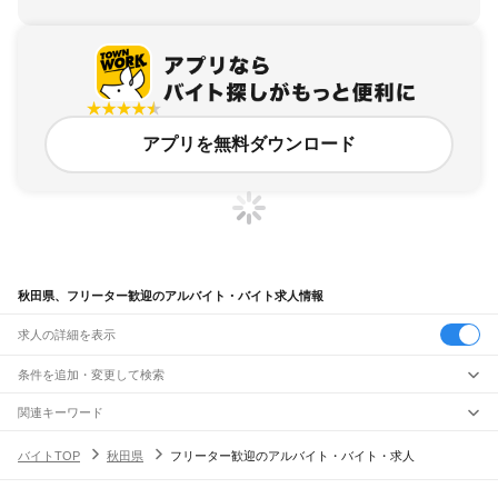
アプリを無料ダウンロード
秋田県、フリーター歓迎のアルバイト・バイト求人情報
求人の詳細を表示
条件を追加・変更して検索
市区町村を追加・変更
関連キーワード
秋田県 大学生歓迎
千葉県 フリーター歓迎 フリーター
フリーターの方歓迎
秋田県
駅を追加・変更
バイトTOP
秋田県
フリーター歓迎のアルバイト・バイト・求人
宮城県 フリーター歓迎 韓国
宮城県 フリーター歓迎 就職
秋田県
すべて
秋田市
能代市
横手市
大館市
男鹿市
湯沢市
鹿角市
由利本荘市
潟上市
大仙市
職種を追加・変更
JR奥羽本線(新庄～青森)
北秋田市
にかほ市
仙北市
鹿角郡
北秋田郡
山本郡
南秋田郡
仙北郡
雄勝郡