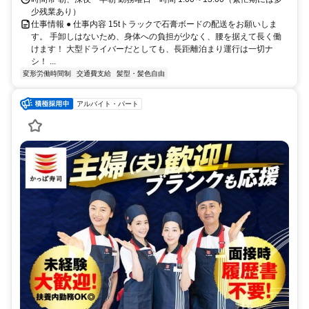
少残業あり）
仕事情報 ● 仕事内容 15tトラックで石膏ボードの配送をお願いしま
す。 手卸しはないため、身体への負担が少なく、腰を据えて長く働
けます！ 大型ドライバーだとしても、長距離泊まり運行は一切ナ
シ！ ...
変形労働時間制
交通費支給
髪型・髪色自由
アルバイト・パート