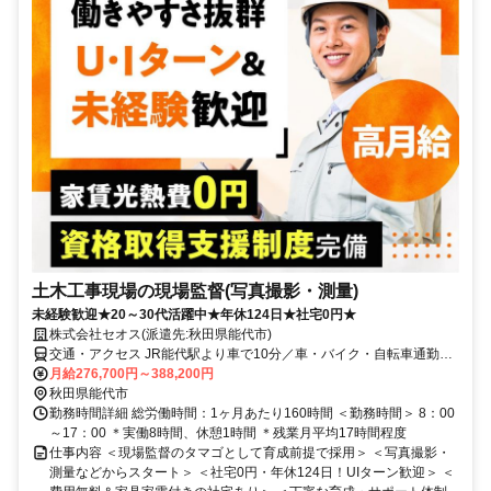
土木工事現場の現場監督(写真撮影・測量)
未経験歓迎★20～30代活躍中★年休124日★社宅0円★
株式会社セオス(派遣先:秋田県能代市)
交通・アクセス JR能代駅より車で10分／車・バイク・自転車通勤OK
／転勤なし！U・Iターン歓迎！
月給276,700円～388,200円
秋田県能代市
勤務時間詳細 総労働時間：1ヶ月あたり160時間 ＜勤務時間＞ 8：00
～17：00 ＊実働8時間、休憩1時間 ＊残業月平均17時間程度
仕事内容 ＜現場監督のタマゴとして育成前提で採用＞ ＜写真撮影・
測量などからスタート＞ ＜社宅0円・年休124日！UIターン歓迎＞ ＜