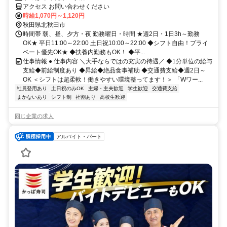
アクセス お問い合わせください
時給1,070円～1,120円
秋田県北秋田市
時間帯 朝、昼、夕方・夜 勤務曜日・時間 ★週2日・1日3h～勤務
OK★ 平日11:00～22:00 土日祝10:00～22:00 ◆シフト自由！プライ
ベート優先OK★ ◆扶養内勤務もOK！ ◆平...
仕事情報 ● 仕事内容 ＼大手ならではの充実の待遇／ ◆1分単位の給与
支給◆前給制度あり ◆昇給◆絶品食事補助 ◆交通費支給◆週2日～
OK ＜シフトは超柔軟！働きやすい環境整ってます！＞ 「Wワー...
社員登用あり
土日祝のみOK
主婦・主夫歓迎
学生歓迎
交通費支給
まかないあり
シフト制
社割あり
高校生歓迎
同じ企業の求人
アルバイト・パート