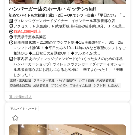
ハンバーガー店のホール・キッチンstaff
初めてバイトも大歓迎！週1・2日～OKでシフト自由♪「平日だけ」「土
日だけ」もOK！
ヴィレッジヴァンガードダイナー イオンモール幕張新都心店
アクセス ＪＲ京葉線/ＪＲ武蔵野線 幕張豊砂徒歩約10分、ＪＲ京葉線/
ＪＲ武蔵野線 海浜幕張北口徒歩約20分、ＪＲ京葉線/ＪＲ武蔵野線 新
時給1,300円以上
習志野南口徒歩約32分 JR京葉線「海浜幕張駅」南口から徒歩20分
千葉県千葉市美浜区
勤務時間 9:30～21:00の間でシフト制 ◆1日実働3時間～、週1・2日
～シフト相談OK！ ◆平日のみ＆10～14時のみなど希望のシフトをご
相談OK♪ ◆土日祝日のみ勤務OK！ ◆フルタイム(実...
仕事内容 あのヴィレッジヴァンガードがつくった大人のための本格
ハンバーガーショップ♪ ヴィレッジヴァンガードダイナーイオンモー
ル幕張新都心店にお越しになるお客様に 「来てよかった！」「美味
しかった！」...
主婦・主夫歓迎
フリーター歓迎
バイク通勤OK
シフト自由
未経験者歓迎
交通費全額支給
経験者歓迎
ブランクOK
フルタイム歓迎
シフト制
社割あり
同じ企業の求人
アルバイト・パート