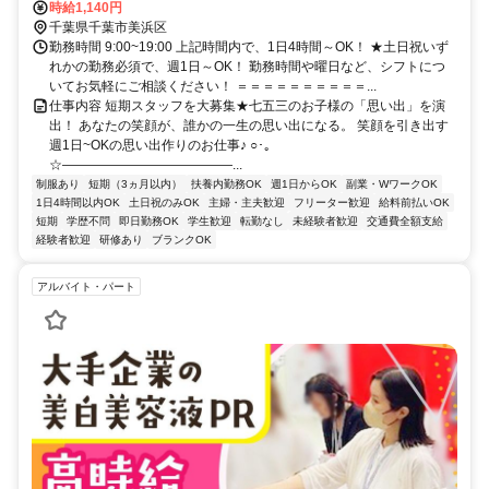
ＪＲ武蔵野線 海浜幕張北口(中央口)徒歩約15分、ＪＲ京葉線/ＪＲ武
時給1,140円
蔵野線 新習志野南口徒歩約34分 JR京葉線 幕張豊砂駅より徒歩2分 ※
千葉県千葉市美浜区
豊砂公園近く
勤務時間 9:00~19:00 上記時間内で、1日4時間～OK！ ★土日祝いず
れかの勤務必須で、週1日～OK！ 勤務時間や曜日など、シフトにつ
いてお気軽にご相談ください！ ＝＝＝＝＝＝＝＝＝＝...
仕事内容 短期スタッフを大募集★七五三のお子様の「思い出」を演
出！ あなたの笑顔が、誰かの一生の思い出になる。 笑顔を引き出す
週1日~OKの思い出作りのお仕事♪ ○･｡
☆―――――――――――――...
制服あり
短期（3ヵ月以内）
扶養内勤務OK
週1日からOK
副業・WワークOK
1日4時間以内OK
土日祝のみOK
主婦・主夫歓迎
フリーター歓迎
給料前払いOK
短期
学歴不問
即日勤務OK
学生歓迎
転勤なし
未経験者歓迎
交通費全額支給
経験者歓迎
研修あり
ブランクOK
アルバイト・パート