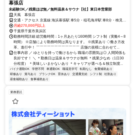
幕張店
未経験OK／残業ほぼ無／無料温泉＆サウナ【社】東日本営業部
天風 幕張店
交通・アクセス 京葉線 海浜幕張駅 車5分・稲毛海岸駅 車8分・検見川
浜駅 車9分
月給270,000円以上
千葉県千葉市美浜区
勤務時間詳細 総労働時間：1ヶ月あたり160時間 シフト制（実働4～8
時間） ※店舗により勤務時間は異なります。 ※残業あり ◇働き方改
革、進行中！ ￣￣￣￣￣￣￣￣￣￣￣￣ 店舗の規模に合わせて...
仕事内容 ／ ゆとりを持って働けるから 職場の雰囲気は◎ 人間関係も
良好です！ ＼ ＊勤務日は温泉＆サウナが無料 ＊残業少なめ（1日30
分程度） ＊美味しいまかないあり ＊キャリアが選べる＆独立制度...
バイク通勤OK
学歴不問
車通勤OK
職場見学可
転勤なし
食費補助あり
研修あり
賞与あり
ブランクOK
育休あり
交通費支給
シフト制
社割あり
昼食補助あり
食事補助あり
業務委託