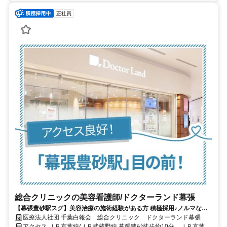
正社員
総合クリニックの美容看護師/ドクターランド幕張
【幕張豊砂駅スグ】美容治療の施術経験がある方 積極採用♪ノルマな
し・日勤のみ★准看護師もOK★面接1回のみ！
医療法人社団 千葉白報会 総合クリニック ドクターランド幕張
アクセス ＪＲ京葉線/ＪＲ武蔵野線 幕張豊砂徒歩約10分、ＪＲ京葉線/