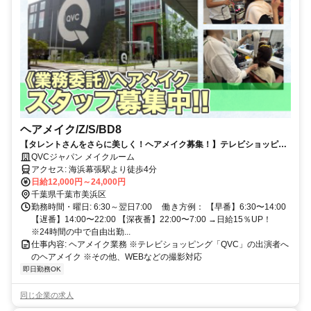
ヘアメイク/Z/S/BD8
【タレントさんをさらに美しく！ヘアメイク募集！】テレビショッピン
グ『QVC』のヘアメイク！テレビ業界未経験OK！美容師免許不問！
QVCジャパン メイクルーム
アクセス: 海浜幕張駅より徒歩4分
日給12,000円～24,000円
千葉県千葉市美浜区
勤務時間・曜日: 6:30～翌日7:00 働き方例： 【早番】6:30〜14:00
【遅番】14:00〜22:00 【深夜番】22:00〜7:00 →日給15％UP！
※24時間の中で自由出勤...
仕事内容: ヘアメイク業務 ※テレビショッピング「QVC」の出演者へ
のヘアメイク ※その他、WEBなどの撮影対応
即日勤務OK
同じ企業の求人