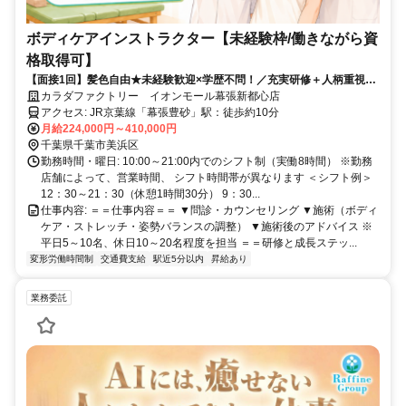
ボディケアインストラクター【未経験枠/働きながら資
格取得可】
【面接1回】髪色自由★未経験歓迎×学歴不問！／充実研修＋人柄重視の
採用！
カラダファクトリー イオンモール幕張新都心店
アクセス: JR京葉線「幕張豊砂」駅：徒歩約10分
月給224,000円～410,000円
千葉県千葉市美浜区
勤務時間・曜日: 10:00～21:00内でのシフト制（実働8時間） ※勤務
店舗によって、営業時間、 シフト時間帯が異なります ＜シフト例＞
12：30～21：30（休憩1時間30分） 9：30...
仕事内容: ＝＝仕事内容＝＝ ▼問診・カウンセリング ▼施術（ボディ
ケア・ストレッチ・姿勢バランスの調整） ▼施術後のアドバイス ※
平日5～10名、休日10～20名程度を担当 ＝＝研修と成長ステッ...
変形労働時間制
交通費支給
駅近5分以内
昇給あり
業務委託