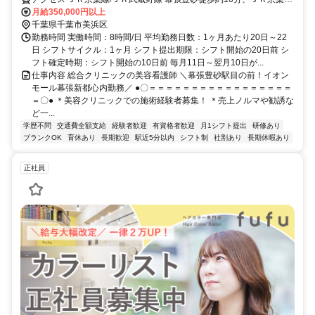
ＪＲ武蔵野線 海浜幕張北口(中央口)徒歩約15分 「幕張豊砂駅」目の
月給350,000円以上
前
千葉県千葉市美浜区
勤務時間 実働時間：8時間/日 平均勤務日数：1ヶ月あたり20日～22
日 シフトサイクル：1ヶ月 シフト提出期限：シフト開始の20日前 シ
フト確定時期：シフト開始の10日前 毎月11日～翌月10日が...
仕事内容 総合クリニックの美容看護師 ＼幕張豊砂駅目の前！イオン
モール幕張新都心内勤務／ ●〇＝＝＝＝＝＝＝＝＝＝＝＝＝＝＝＝＝
＝〇● ＊美容クリニックでの施術経験者募集！ ＊売上ノルマや勧誘な
ど一...
学歴不問
交通費全額支給
経験者歓迎
有資格者歓迎
月1シフト提出
研修あり
ブランクOK
育休あり
長期歓迎
駅近5分以内
シフト制
社割あり
長期休暇あり
正社員