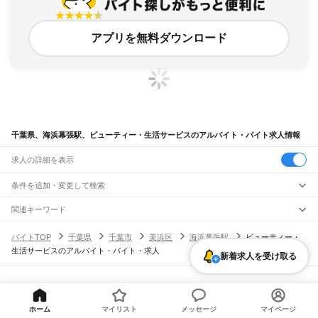
アプリを無料ダウンロード
千葉県、海浜幕張駅、ビューティー・生活サービスのアルバイト・バイト求人情報
求人の詳細を表示
条件を追加・変更して検索
市区町村を追加・変更
関連キーワード
完全在宅ワーク 全国
シール貼り 在宅
現在地周辺
ガチャガチャ
犬カフェ
千葉県
駅を追加・変更
バイトTOP
千葉県
千葉市
美浜区
海浜幕張駅
ビューティー・
千葉県
すべて
生活サービスのアルバイト・バイト・求人
千葉市
すべて
新着求人を受け取る
職種を追加・変更
JR武蔵野線
中央区
花見川区
稲毛区
若葉区
緑区
美浜区
南流山駅
新松戸駅
新八柱駅
東松戸駅
市川大野駅
船橋法典駅
西船橋駅
飲食・フードサービス
銚子市
市川市
船橋市
館山市
木更津市
松戸市
野田市
茂原市
成田市
佐倉市
東金市
特徴を追加・変更
飲食・フードサービス
すべて
ヘルプ・お問い合わせ
サイトマップ
利用規約・プライバシーポリシー
JR中央・総武線
旭市
習志野市
柏市
勝浦市
市原市
流山市
八千代市
我孫子市
鴨川市
鎌ケ谷市
ホールスタッフ
キッチンスタッフ
皿洗い・洗い場
精肉・鮮魚加工
給食調理
人気
[企業]求人広告の掲載相談
市川駅
本八幡駅
下総中山駅
西船橋駅
船橋駅
東船橋駅
津田沼駅
幕張本郷駅
幕張駅
君津市
富津市
浦安市
四街道市
袖ケ浦市
八街市
印西市
白井市
富里市
南房総市
雇用形態を追加・変更
ホーム
マイリスト
メッセージ
マイページ
パン屋（ベーカリー）
フードカウンター販売員
バー（BAR）・バーテンダー
日払いOK
高校生歓迎
学生歓迎
深夜の仕事
髪型・髪色自由
ひげOK
ネイルOK
新検見川駅
稲毛駅
西千葉駅
千葉駅
匝瑳市
香取市
山武市
いすみ市
大網白里市
印旛郡
香取郡
山武郡
長生郡
夷隅郡