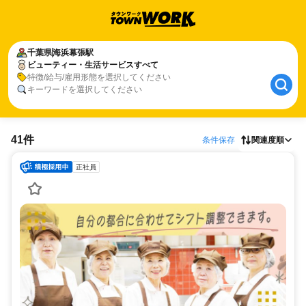
千葉県
海浜幕張駅
ビューティー・生活サービスすべて
特徴/給与/雇用形態を選択してください
キーワードを選択してください
41件
条件保存
関連度順
正社員