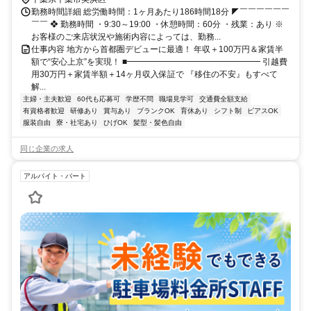
勤務時間詳細 総労働時間：1ヶ月あたり186時間18分 ◤￣￣￣￣￣￣
￣￣ ❖ 勤務時間 ・9:30～19:00 ・休憩時間：60分 ・残業：あり ※
お客様のご来店状況や施術内容によっては、勤務...
仕事内容 地方から首都圏デビューに最適！ 年収＋100万円＆家賃半
額で“安心上京”を実現！ ■━━━━━━━━━━━━━━━━ 引越費
用30万円＋家賃半額＋14ヶ月収入保証で 『移住の不安』もすべて
解...
主婦・主夫歓迎
60代も応募可
学歴不問
職場見学可
交通費全額支給
有資格者歓迎
研修あり
賞与あり
ブランクOK
育休あり
シフト制
ピアスOK
服装自由
寮・社宅あり
ひげOK
髪型・髪色自由
同じ企業の求人
アルバイト・パート