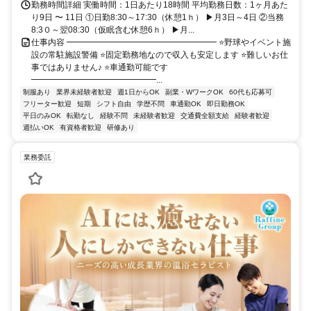
勤務時間詳細 実働時間：1日あたり18時間 平均勤務日数：1ヶ月あた
り9日 〜 11日 ①日勤8:30～17:30（休憩1ｈ） ▶月3日～4日 ②当務
8:3０～翌08:30（仮眠含む休憩6ｈ） ▶月...
仕事内容 ━━━━━━━━━━━━━━━━━━ ⭐野球やイベント施
設の常駐施設警備 ⭐固定勤務地なので収入も安定します ⭐難しいお仕
事ではありません♪ ⭐車通勤可能です
━━━━━━━━━━━━━━━...
制服あり
業界未経験者歓迎
週1日からOK
副業・WワークOK
60代も応募可
フリーター歓迎
短期
シフト自由
学歴不問
車通勤OK
即日勤務OK
平日のみOK
転勤なし
経験不問
未経験者歓迎
交通費全額支給
経験者歓迎
週払いOK
有資格者歓迎
研修あり
業務委託