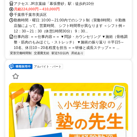
アクセス: JR京葉線「幕張豊砂」駅：徒歩約10分
月給224,000円～410,000円
千葉県千葉市美浜区
勤務時間・曜日: 10:00～21:00内でのシフト制（実働8時間） ※勤務
店舗によって、営業時間、 シフト時間帯が異なります ＜シフト例＞
12：30～21：30（休憩1時間30分） 9：30...
仕事内容: ＝＝仕事内容＝＝ ▼問診・カウンセリング ▼施術（骨格調
整・筋肉のもみほぐし・ストレッチ） ▼施術の振り返り ※平日5～
10名、休日10～20名程度を担当 ＝＝研修と成長ステップ＝＝ ...
変形労働時間制
交通費支給
駅近5分以内
昇給あり
アルバイト・パート