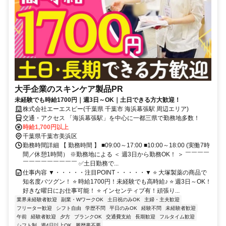
大手企業のスキンケア製品PR
未経験でも時給1700円｜週3日～OK｜土日できる方大歓迎！
株式会社エーエスピー(千葉県 千葉市 海浜幕張駅 周辺エリア)
交通・アクセス 「海浜幕張駅」を中心に一都三県で勤務地多数！
時給1,700円以上
千葉県千葉市美浜区
勤務時間詳細 【 勤務時間 】 ■09:00～17:00 ■10:00～18:00 (実働7時
間／休憩1時間） ※勤務地による ＜ 週3日から勤務OK！ ＞ ￣￣￣￣
￣￣￣￣￣￣￣￣￣ ✅土日勤務で...
仕事内容 ▼・・・・・注目POINT・・・・・▼ ⭐ 大塚製薬の商品で
知名度バツグン！ ⭐ 時給1700円！未経験でも高時給♪ ⭐ 週3日～OK！
好きな曜日にお仕事可能！ ⭐ インセンティブ有！頑張り...
業界未経験者歓迎
副業・WワークOK
土日祝のみOK
主婦・主夫歓迎
フリーター歓迎
シフト自由
学歴不問
平日のみOK
経験不問
未経験者歓迎
午前
経験者歓迎
夕方
ブランクOK
交通費支給
長期歓迎
フルタイム歓迎
シフト制
週4日以上OK
履歴書不要