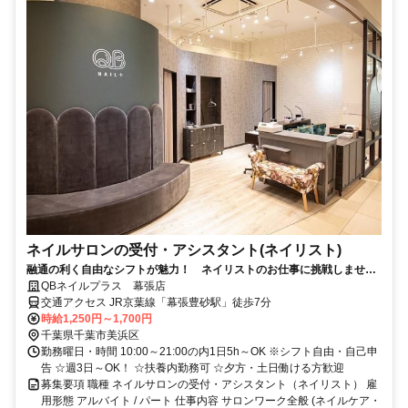
ネイルサロンの受付・アシスタント(ネイリスト)
融通の利く自由なシフトが魅力！ ネイリストのお仕事に挑戦しません
か？ 幕張豊砂駅からスグの好立地
QBネイルプラス 幕張店
交通アクセス JR京葉線「幕張豊砂駅」徒歩7分
時給1,250円～1,700円
千葉県千葉市美浜区
勤務曜日・時間 10:00～21:00の内1日5h～OK ※シフト自由・自己申
告 ☆週3日～OK！ ☆扶養内勤務可 ☆夕方・土日働ける方歓迎
募集要項 職種 ネイルサロンの受付・アシスタント（ネイリスト） 雇
用形態 アルバイト / パート 仕事内容 サロンワーク全般 (ネイルケア・