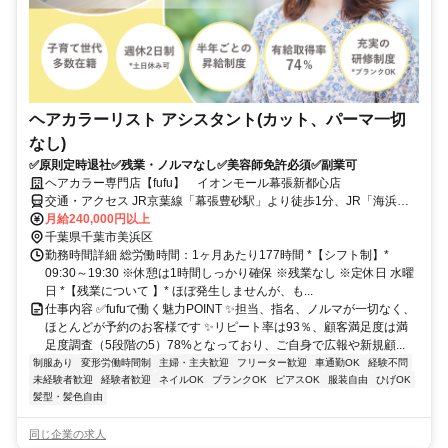
ヘアカラーリスト アシスタント(カット、パーマ一切
なし)
✅原則定時退社✅残業・ノルマなし✅美容師免許必須✅副業可
ヘアカラー専門店【fufu】 イオンモール幕張新都心店
交通・アクセス JR京葉線「幕張豊砂駅」より徒歩1分、JR「海浜幕
張駅」より徒歩10分
月給240,000円以上
千葉県千葉市美浜区
勤務時間詳細 総労働時間：1ヶ月あたり177時間 *【シフト制】*
09:30～19:30 ※休憩は1時間しっかり確保 ※残業なし ※定休日 水曜
日 *【残業について 】* ほぼ発生しませんが、も...
仕事内容 ✅fufuで働く魅力POINT ✨担当、指名、ノルマが一切なく、
ほとんどが予約のお客様です ✨リピート率は93％、顧客満足度は満
足度調査（5段階の5）78%となっており、ご自身で広報や新規顧...
制服あり
変形労働時間制
主婦・主夫歓迎
フリーター歓迎
車通勤OK
経験不問
未経験者歓迎
経験者歓迎
ネイルOK
ブランクOK
ピアスOK
服装自由
ひげOK
髪型・髪色自由
同じ企業の求人