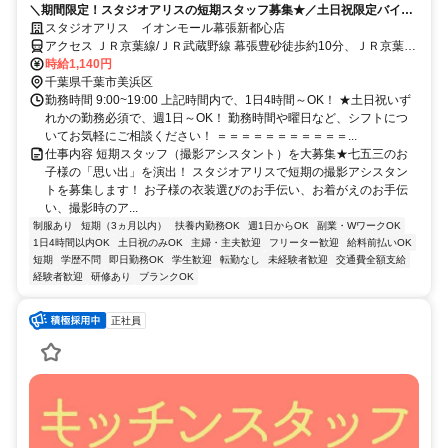
＼期間限定！スタジオアリスの短期スタッフ募集★／土日祝限定バイト
◎週1日、1日4h～OK！
スタジオアリス イオンモール幕張新都心店
アクセス ＪＲ京葉線/ＪＲ武蔵野線 幕張豊砂徒歩約10分、ＪＲ京葉線/
ＪＲ武蔵野線 海浜幕張北口(中央口)徒歩約15分、ＪＲ京葉線/ＪＲ武
時給1,140円
蔵野線 新習志野南口徒歩約34分 JR京葉線 幕張豊砂駅より徒歩2分 ※
千葉県千葉市美浜区
豊砂公園近く
勤務時間 9:00~19:00 上記時間内で、1日4時間～OK！ ★土日祝いず
れかの勤務必須で、週1日～OK！ 勤務時間や曜日など、シフトにつ
いてお気軽にご相談ください！ ＝＝＝＝＝＝＝＝＝＝＝...
仕事内容 短期スタッフ（撮影アシスタント）を大募集★七五三のお
子様の「思い出」を演出！ スタジオアリスで短期の撮影アシスタン
トを募集します！ お子様の衣装選びのお手伝い、お着がえのお手伝
い、撮影時のア...
制服あり
短期（3ヵ月以内）
扶養内勤務OK
週1日からOK
副業・WワークOK
1日4時間以内OK
土日祝のみOK
主婦・主夫歓迎
フリーター歓迎
給料前払いOK
短期
学歴不問
即日勤務OK
学生歓迎
転勤なし
未経験者歓迎
交通費全額支給
経験者歓迎
研修あり
ブランクOK
正社員