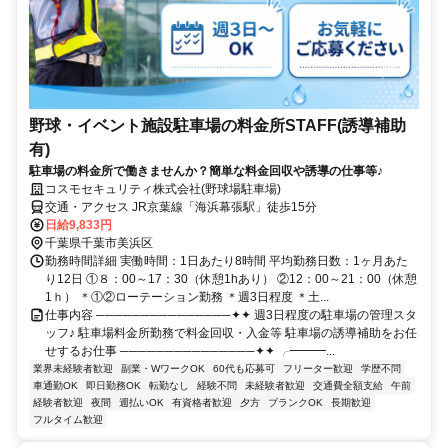
野球・イベント施設駐車場の料金所STAFF(誘導補助
有)
駐車場の料金所で働きませんか？簡単な料金回収や誘導の仕事等♪
コスモセキュリティ株式会社(野球場駐車場)
交通・アクセス JR京葉線「海浜幕張駅」徒歩15分
日給9,833円
千葉県千葉市美浜区
勤務時間詳細 実働時間：1日あたり8時間 平均勤務日数：1ヶ月あた
り12日 ①８：00～17：30（休憩1hあり） ②12：00～21：00（休憩
1ｈ） ＊①②ローテーション勤務 ＊週3日程度 ＊土...
仕事内容 ───────────────✦✦ 週3日程度の駐車場の管理スタ
ッフ♪ 駐車場料金所勤務で料金回収・入金等 駐車場の誘導補助をお任
せするお仕事 ───────────────✦✦ ╭━━━...
業界未経験者歓迎
副業・WワークOK
60代も応募可
フリーター歓迎
学歴不問
車通勤OK
即日勤務OK
転勤なし
経験不問
未経験者歓迎
交通費全額支給
午前
経験者歓迎
夜間
週払いOK
有資格者歓迎
夕方
ブランクOK
長期歓迎
フルタイム歓迎