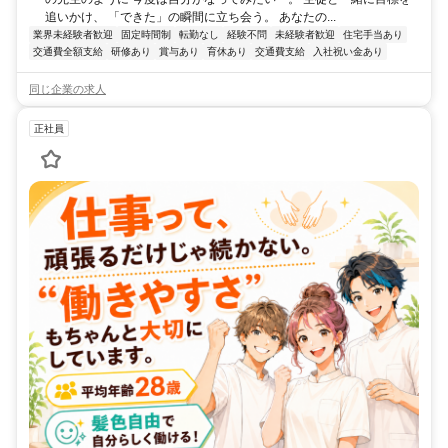
追いかけ、 「できた」の瞬間に立ち会う。 あなたの...
業界未経験者歓迎
固定時間制
転勤なし
経験不問
未経験者歓迎
住宅手当あり
交通費全額支給
研修あり
賞与あり
育休あり
交通費支給
入社祝い金あり
同じ企業の求人
正社員