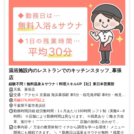
温浴施設内のレストランでのキッチンスタッフ_幕張
店
経験不問！無料温泉＆サウナ！料理スキルUP【社】東日本営業部
天風 幕張店
交通・アクセス 京葉線 海浜幕張駅 車5分・稲毛海岸駅 車8分・検見川
浜駅 車9分
月給270,000円以上
千葉県千葉市美浜区
勤務時間詳細 総労働時間：1ヶ月あたり160時間 シフト制（実働4～8
時間） ※店舗により勤務時間は異なります。 ※残業あり ◇働き方改
革、進行中！ ￣￣￣￣￣￣￣￣￣￣￣￣ 店舗の規模に合わせて...
仕事内容 ／ 万全の教育体制で イチから調理を学べる環境！ メニュー
開発にも挑戦できます。 ＼ ＊勤務日は温泉＆サウナが無料 ＊残業少