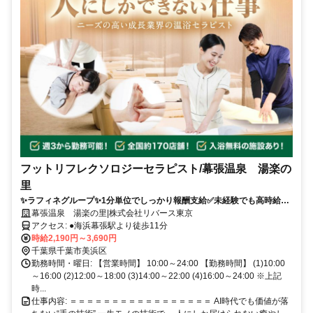
フットリフレクソロジーセラピスト/幕張温泉 湯楽の
里
✨️ラフィネグループ✨1分単位でしっかり報酬支給✅未経験でも高時給✅️
新しいスタート！学び直して、手に職を。無理なく、自分のペースで働
幕張温泉 湯楽の里|株式会社リバース東京
ける◎50代活躍中！
アクセス: ●海浜幕張駅より徒歩11分
時給2,190円～3,690円
千葉県千葉市美浜区
勤務時間・曜日: 【営業時間】 10:00～24:00 【勤務時間】 (1)10:00
～16:00 (2)12:00～18:00 (3)14:00～22:00 (4)16:00～24:00 ※上記
時...
仕事内容: ＝＝＝＝＝＝＝＝＝＝＝＝＝＝＝＝＝ AI時代でも価値が落