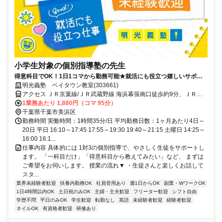
小学生対象の個別指導塾の先生
得意科目でOK！1日1コマから勤務可能★就活にも役立つ嬉しいサポー
トあり！ミドル・シニアも活躍中
明光義塾 ベイタウン教室(303661)
アクセス ＪＲ京葉線/ＪＲ武蔵野線 海浜幕張南口徒歩約9分、ＪＲ京
葉線 検見川浜南口徒歩約23分、ＪＲ総武本線 幕張南口徒歩約29分
1業務あたり 1,880円（コマ 95分）
千葉県千葉市美浜区
勤務時間 実働時間：1時間35分/日 平均勤務日数：1ヶ月あたり4日～
20日 平日 16:10～17:45 17:55～19:30 19:40～21:15 土曜日 14:25～
16:00 16:1...
仕事内容 具体的には 1対3の個別指導で、やさしく生徒をサポートし
ます。 「一科目だけ」「得意科目から教えてみたい」など、 まずは
ご希望をお伺いします。 授業の流れ▼ ・生徒さんと楽しくお話して
スタ...
業界未経験者歓迎
扶養内勤務OK
社員登用あり
週1日からOK
副業・WワークOK
1日4時間以内OK
土日祝のみOK
主婦・主夫歓迎
フリーター歓迎
シフト自由
学歴不問
平日のみOK
学生歓迎
転勤なし
英語
未経験者歓迎
経験者歓迎
ネイルOK
有資格者歓迎
研修あり