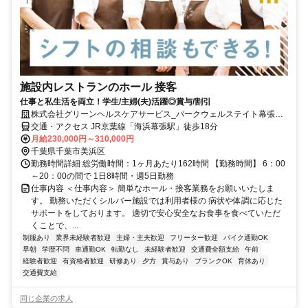
施設内レストランのホール 接客
仕事と私生活を両立！学生/主婦(夫)活躍◎賞与/割引
株式会社グリーンヘルスケアサービス_パークウェルステイト幕張ベ
イパーク_0P4989
交通・アクセス JR京葉線「海浜幕張駅」徒歩18分
月給230,000円～310,000円
千葉県千葉市美浜区
勤務時間詳細 総労働時間：1ヶ月あたり162時間 【勤務時間】 6：00
～20：00の間で 1日8時間・週5日勤務
仕事内容 ＜仕事内容＞ 簡単なホール・接客業務をお願いいたしま
す。 勤務いただくシルバー施設では利用者様の 病状や体調に応じた
サポートをしております。 適切で安心安全なお食事を食べていただ
くことで、...
制服あり
業界未経験者歓迎
主婦・主夫歓迎
フリーター歓迎
バイク通勤OK
早朝
学歴不問
車通勤OK
転勤なし
未経験者歓迎
交通費全額支給
午前
経験者歓迎
有資格者歓迎
研修あり
夕方
賞与あり
ブランクOK
育休あり
交通費支給
同じ企業の求人