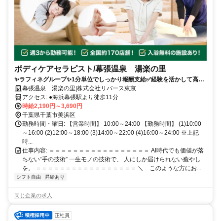
ボディケアセラピスト/幕張温泉 湯楽の里
✨️ラフィネグループ✨1分単位でしっかり報酬支給✅経験を活かして高時
給✅️新しいスタート！学び直して、手に職を。無理なく、自分のペース
幕張温泉 湯楽の里|株式会社リバース東京
で働ける◎50代活躍中！
アクセス: ●海浜幕張駅より徒歩11分
時給2,190円～3,690円
千葉県千葉市美浜区
勤務時間・曜日: 【営業時間】 10:00～24:00 【勤務時間】 (1)10:00
～16:00 (2)12:00～18:00 (3)14:00～22:00 (4)16:00～24:00 ※上記
時...
仕事内容: ＝＝＝＝＝＝＝＝＝＝＝＝＝＝＝＝＝ AI時代でも価値が落
ちない“手の技術” 一生モノの技術で、 人にしか届けられない癒やし
を。 ＝＝＝＝＝＝＝＝＝＝＝＝＝＝＝＝＝ ＼ このような方にお...
シフト自由
昇給あり
同じ企業の求人
正社員