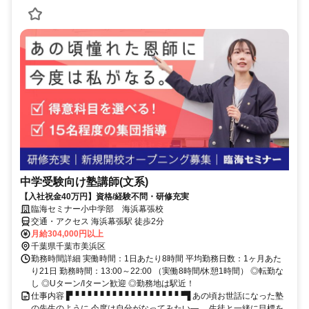
中学受験向け塾講師(文系)
【入社祝金40万円】資格/経験不問・研修充実
臨海セミナー小中学部 海浜幕張校
交通・アクセス 海浜幕張駅 徒歩2分
月給304,000円以上
千葉県千葉市美浜区
勤務時間詳細 実働時間：1日あたり8時間 平均勤務日数：1ヶ月あた
り21日 勤務時間：13:00～22:00 （実働8時間/休憩1時間） ◎転勤な
し ◎Uターン/Iターン歓迎 ◎勤務地は駅近！
仕事内容 ▛▝▝▝▝▝▝▝▝▝▝▝▝▝▝▝▝▝▝▜ あの頃お世話になった塾
の先生のように 今度は自分がなってみたい―。 生徒と一緒に目標を