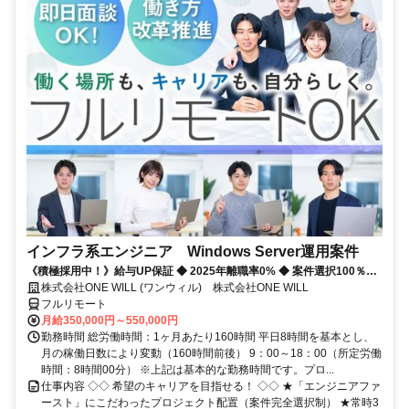
インフラ系エンジニア Windows Server運用案件
《積極採用中！》給与UP保証 ◆ 2025年離職率0% ◆ 案件選択100％！
◆ 平均残業7時間！
株式会社ONE WILL (ワンウィル) 株式会社ONE WILL
フルリモート
月給350,000円～550,000円
勤務時間 総労働時間：1ヶ月あたり160時間 平日8時間を基本とし、
月の稼働日数により変動（160時間前後） 9：00～18：00（所定労働
時間：8時間00分） ※上記は基本的な勤務時間です。プロ...
仕事内容 ◇◇ 希望のキャリアを目指せる！ ◇◇ ★「エンジニアファ
ースト」にこだわったプロジェクト配置（案件完全選択制） ★常時3