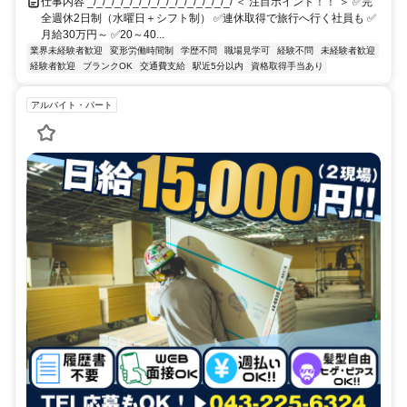
仕事内容 _/_/_/_/_/_/_/_/_/_/_/_/_/_/_/_/ ＜ 注目ポイント！！ ＞ ✅完
全週休2日制（水曜日＋シフト制） ✅連休取得で旅行へ行く社員も ✅
月給30万円～ ✅20～40...
業界未経験者歓迎
変形労働時間制
学歴不問
職場見学可
経験不問
未経験者歓迎
経験者歓迎
ブランクOK
交通費支給
駅近5分以内
資格取得手当あり
アルバイト・パート