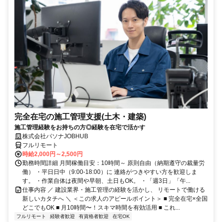
完全在宅の施工管理支援(土木・建築)
施工管理経験をお持ちの方◎経験を在宅で活かす
株式会社パソナJOBHUB
フルリモート
時給2,000円～2,500円
勤務時間詳細 月間稼働目安：10時間～ 原則自由（納期遵守の裁量労
働） ・平日日中（9:00-18:00）に 連絡がつきやすい方を歓迎しま
す。 ・作業自体は夜間や早朝、土日もOK。 ・「週3日」「午...
仕事内容 ／ 建設業界・施工管理の経験を活かし、 リモートで働ける
新しいカタチへ ＼ ＜この求人のアピールポイント＞ ■ 完全在宅×全国
どこでもOK ■ 月10時間〜！スキマ時間を有効活用 ■ これ...
フルリモート
経験者歓迎
有資格者歓迎
在宅OK