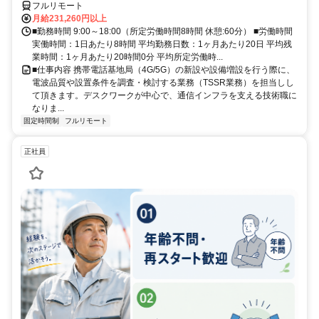
フルリモート
月給231,260円以上
■勤務時間 9:00～18:00（所定労働時間8時間 休憩:60分） ■労働時間
実働時間：1日あたり8時間 平均勤務日数：1ヶ月あたり20日 平均残
業時間：1ヶ月あたり20時間0分 平均所定労働時...
■仕事内容 携帯電話基地局（4G/5G）の新設や設備増設を行う際に、
電波品質や設置条件を調査・検討する業務（TSSR業務）を担当しし
て頂きます。デスクワークが中心で、通信インフラを支える技術職に
なりま...
固定時間制
フルリモート
正社員