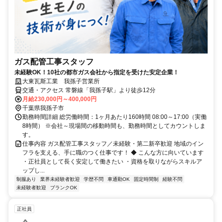
ガス配管工事スタッフ
未経験OK！10社の都市ガス会社から指定を受けた安定企業！
大東瓦斯工業 我孫子営業所
交通・アクセス 常磐線「我孫子駅」より徒歩12分
月給230,000円～400,000円
千葉県我孫子市
勤務時間詳細 総労働時間：1ヶ月あたり160時間 08:00～17:00（実働
8時間） ※会社～現場間の移動時間も、勤務時間としてカウントしま
す。
仕事内容 ガス配管工事スタッフ／未経験・第二新卒歓迎 地域のイン
フラを支える、手に職のつく仕事です！ ◆ こんな方に向いています
・正社員として長く安定して働きたい ・資格を取りながらスキルア
ップし...
制服あり
業界未経験者歓迎
学歴不問
車通勤OK
固定時間制
経験不問
未経験者歓迎
ブランクOK
正社員