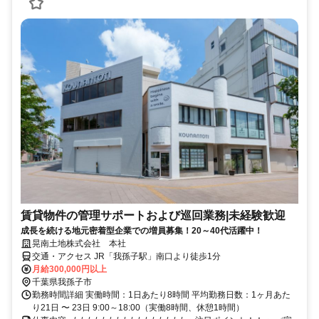
賃貸物件の管理サポートおよび巡回業務|未経験歓迎
成長を続ける地元密着型企業での増員募集！20～40代活躍中！
晃南土地株式会社 本社
交通・アクセス JR「我孫子駅」南口より徒歩1分
月給300,000円以上
千葉県我孫子市
勤務時間詳細 実働時間：1日あたり8時間 平均勤務日数：1ヶ月あた
り21日 〜 23日 9:00～18:00（実働8時間、休憩1時間）