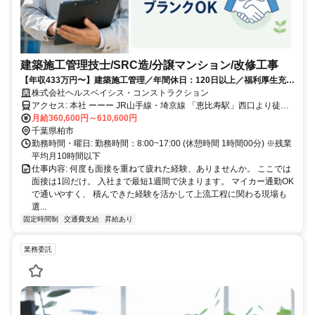
建築施工管理技士/SRC造/分譲マンション/改修工事
【年収433万円〜】建築施工管理／年間休日：120日以上／福利厚生充実
／経験者優遇／資格者歓迎
株式会社ヘルスベイシス・コンストラクション
アクセス: 本社 ーーー JR山手線・埼京線 「恵比寿駅」西口より徒歩5
分 東京メトロ 日比谷線 「恵比寿駅」1番出口より徒歩6分 ーーー
月給360,600円～610,600円
千葉県柏市
勤務時間・曜日: 勤務時間：8:00~17:00 (休憩時間 1時間00分) ※残業
平均月10時間以下
仕事内容: 何度も面接を重ねて疲れた経験、ありませんか。 ここでは
面接は1回だけ。 入社まで最短1週間で決まります。 マイカー通勤OK
で通いやすく、 積んできた経験を活かして上流工程に関わる現場も
選...
固定時間制
交通費支給
昇給あり
業務委託