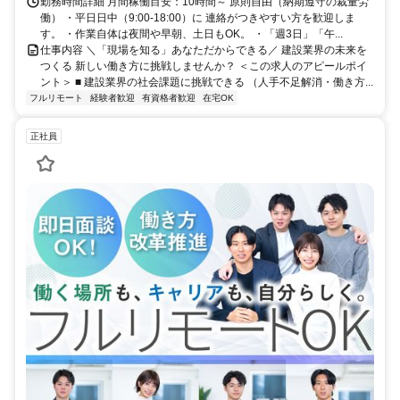
勤務時間詳細 月間稼働目安：10時間～ 原則自由（納期遵守の裁量労
働） ・平日日中（9:00-18:00）に 連絡がつきやすい方を歓迎しま
す。 ・作業自体は夜間や早朝、土日もOK。 ・「週3日」「午...
仕事内容 ＼「現場を知る」あなただからできる／ 建設業界の未来を
つくる 新しい働き方に挑戦しませんか？ ＜この求人のアピールポイ
ント＞ ■ 建設業界の社会課題に挑戦できる （人手不足解消・働き方...
フルリモート
経験者歓迎
有資格者歓迎
在宅OK
正社員