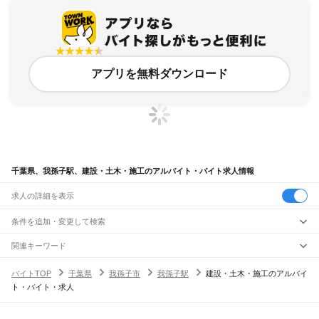
アプリを無料ダウンロード
千葉県、我孫子駅、建設・土木・施工のアルバイト・バイト求人情報
求人の詳細を表示
条件を追加・変更して検索
市区町村を追加・変更
関連キーワード
完全在宅ワーク 全国
シール貼り 在宅
現在地周辺
ガチャガチャ
犬カフェ
千葉県
駅を追加・変更
バイトTOP
千葉県
我孫子市
我孫子駅
建設・土木・施工のアルバイ
千葉県
すべて
ト・バイト・求人
千葉市
すべて
職種を追加・変更
JR武蔵野線
中央区
花見川区
稲毛区
若葉区
緑区
美浜区
南流山駅
新松戸駅
新八柱駅
東松戸駅
市川大野駅
船橋法典駅
西船橋駅
飲食・フードサービス
銚子市
市川市
船橋市
館山市
木更津市
松戸市
野田市
茂原市
成田市
佐倉市
東金市
特徴を追加・変更