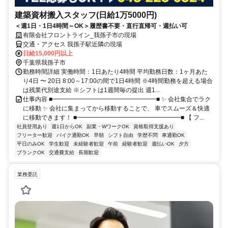
建築資材搬入スタッフ(日給1万5000円)
＜週1日・1日4時間～OK＞履歴書不要・直行直帰可・週払い可
有限会社フロントライン_我孫子市の現場
交通・アクセス 我孫子駅近隣の現場
日給15,000円以上
千葉県我孫子市
勤務時間詳細 実働時間：1日あたり4時間 平均勤務日数：1ヶ月あた
り4日 〜 20日 8:00～17:00の間で1日4時間 ※4時間勤務を超える場合
は残業代別途支給 ※シフトは1週間毎の提出 週1...
仕事内容 ■━━━━━━━━━━━━━━━━━■ ✨ 会社集合でラク
に移動 ✨ 会社に集まってから移動することで、 車でスムーズ＆快適
に移動できます！ ■━━━━━━━━━━━━━━━━━■ 【 フ...
社員登用あり
週1日からOK
副業・WワークOK
資格取得支援あり
フリーター歓迎
バイク通勤OK
早朝
シフト自由
学歴不問
車通勤OK
平日のみOK
学生歓迎
未経験者歓迎
午前
経験者歓迎
週払いOK
夕方
ブランクOK
交通費支給
長期歓迎
業務委託