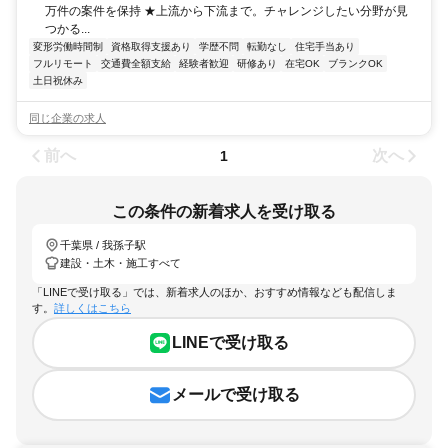
万件の案件を保持 ★上流から下流まで。チャレンジしたい分野が見
つかる...
変形労働時間制
資格取得支援あり
学歴不問
転勤なし
住宅手当あり
フルリモート
交通費全額支給
経験者歓迎
研修あり
在宅OK
ブランクOK
土日祝休み
同じ企業の求人
前へ
次へ
1
この条件の新着求人を受け取る
千葉県 / 我孫子駅
建設・土木・施工すべて
「LINEで受け取る」では、新着求人のほか、おすすめ情報なども配信しま
す。
詳しくはこちら
LINEで受け取る
メールで受け取る