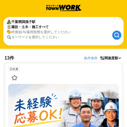
千葉県
我孫子駅
建設・土木・施工すべて
特徴/給与/雇用形態を選択してください
キーワードを選択してください
13件
条件保存
関連度順
正社員