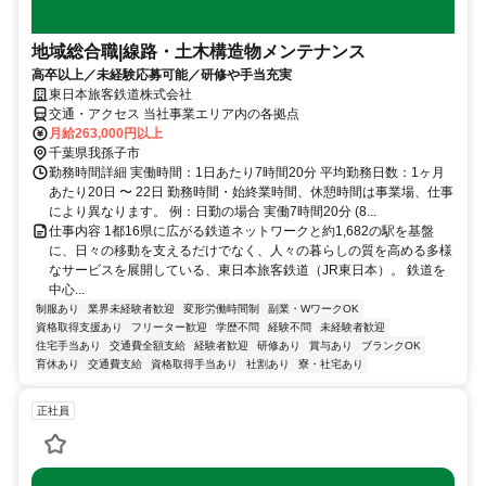
地域総合職|線路・土木構造物メンテナンス
高卒以上／未経験応募可能／研修や手当充実
東日本旅客鉄道株式会社
交通・アクセス 当社事業エリア内の各拠点
月給263,000円以上
千葉県我孫子市
勤務時間詳細 実働時間：1日あたり7時間20分 平均勤務日数：1ヶ月
あたり20日 〜 22日 勤務時間・始終業時間、休憩時間は事業場、仕事
により異なります。 例：日勤の場合 実働7時間20分 (8...
仕事内容 1都16県に広がる鉄道ネットワークと約1,682の駅を基盤
に、日々の移動を支えるだけでなく、人々の暮らしの質を高める多様
なサービスを展開している、東日本旅客鉄道（JR東日本）。 鉄道を
中心...
制服あり
業界未経験者歓迎
変形労働時間制
副業・WワークOK
資格取得支援あり
フリーター歓迎
学歴不問
経験不問
未経験者歓迎
住宅手当あり
交通費全額支給
経験者歓迎
研修あり
賞与あり
ブランクOK
育休あり
交通費支給
資格取得手当あり
社割あり
寮・社宅あり
正社員