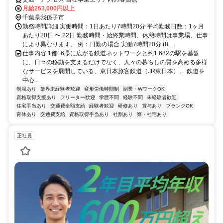
月給263,000円以上
千葉県我孫子市
勤務時間詳細 実働時間：1日あたり7時間20分 平均勤務日数：1ヶ月
あたり20日 〜 22日 勤務時間・始終業時間、休憩時間は事業場、仕事
により異なります。 例：日勤の場合 実働7時間20分 (8...
仕事内容 1都16県に広がる鉄道ネットワークと約1,682の駅を基盤
に、日々の移動を支えるだけでなく、人々の暮らしの質を高める多様
なサービスを展開している、東日本旅客鉄道（JR東日本）。 鉄道を
中心...
制服あり
業界未経験者歓迎
変形労働時間制
副業・WワークOK
資格取得支援あり
フリーター歓迎
学歴不問
経験不問
未経験者歓迎
住宅手当あり
交通費全額支給
経験者歓迎
研修あり
賞与あり
ブランクOK
育休あり
交通費支給
資格取得手当あり
社割あり
寮・社宅あり
正社員