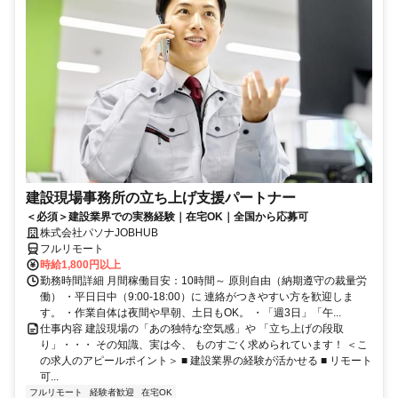
建設現場事務所の立ち上げ支援パートナー
＜必須＞建設業界での実務経験｜在宅OK｜全国から応募可
株式会社パソナJOBHUB
フルリモート
時給1,800円以上
勤務時間詳細 月間稼働目安：10時間～ 原則自由（納期遵守の裁量労
働） ・平日日中（9:00-18:00）に 連絡がつきやすい方を歓迎しま
す。 ・作業自体は夜間や早朝、土日もOK。 ・「週3日」「午...
仕事内容 建設現場の「あの独特な空気感」や 「立ち上げの段取
り」・・・ その知識、実は今、 ものすごく求められています！ ＜こ
の求人のアピールポイント＞ ■ 建設業界の経験が活かせる ■ リモート
可...
フルリモート
経験者歓迎
在宅OK