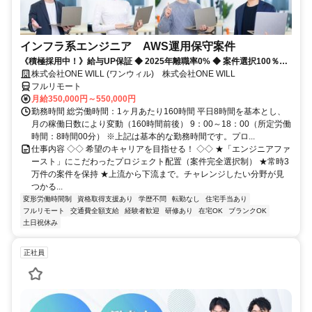
インフラ系エンジニア AWS運用保守案件
《積極採用中！》給与UP保証 ◆ 2025年離職率0% ◆ 案件選択100％！
◆ 平均残業7時間！
株式会社ONE WILL (ワンウィル) 株式会社ONE WILL
フルリモート
月給350,000円～550,000円
勤務時間 総労働時間：1ヶ月あたり160時間 平日8時間を基本とし、
月の稼働日数により変動（160時間前後） 9：00～18：00（所定労働
時間：8時間00分） ※上記は基本的な勤務時間です。プロ...
仕事内容 ◇◇ 希望のキャリアを目指せる！ ◇◇ ★「エンジニアファ
ースト」にこだわったプロジェクト配置（案件完全選択制） ★常時3
万件の案件を保持 ★上流から下流まで。チャレンジしたい分野が見
つかる...
変形労働時間制
資格取得支援あり
学歴不問
転勤なし
住宅手当あり
フルリモート
交通費全額支給
経験者歓迎
研修あり
在宅OK
ブランクOK
土日祝休み
正社員