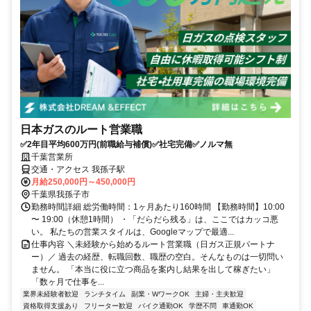
日本ガスのルート営業職
✅2年目平均600万円(前職給与補償)✅社宅完備✅ノルマ無
千葉営業所
交通・アクセス 我孫子駅
月給250,000円～450,000円
千葉県我孫子市
勤務時間詳細 総労働時間：1ヶ月あたり160時間 【勤務時間】10:00
〜 19:00（休憩1時間） ・「だらだら残る」は、ここではカッコ悪
い。 私たちの営業スタイルは、Googleマップで最適...
仕事内容 ＼未経験から始めるルート営業職（日ガス正規パートナ
ー）／ 過去の経歴、転職回数、職歴の空白。そんなものは一切問い
ません。 「本当に役に立つ商品を案内し結果を出して稼ぎたい」
「数ヶ月で仕事を...
業界未経験者歓迎
ランチタイム
副業・WワークOK
主婦・主夫歓迎
資格取得支援あり
フリーター歓迎
バイク通勤OK
学歴不問
車通勤OK