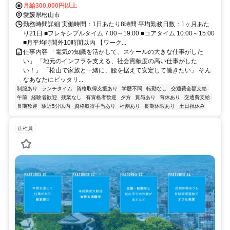
月給300,000円以上
愛媛県松山市
勤務時間詳細 実働時間：1日あたり8時間 平均勤務日数：1ヶ月あた
り21日 ■フレキシブルタイム 7:00～19:00 ■コアタイム 10:00～15:00
■月平均時間外10時間以内 【ワーク...
仕事内容 「電気の知識を活かして、スケールの大きな仕事がした
い」 「地元のインフラを支える、社会貢献度の高い仕事がした
い！」 「松山で家族と一緒に、腰を据えて安定して働きたい」 そん
なあなたにピッタリ...
制服あり
ランチタイム
資格取得支援あり
学歴不問
転勤なし
交通費全額支給
午前
経験者歓迎
残業なし
有資格者歓迎
夕方
賞与あり
育休あり
交通費支給
長期歓迎
駅近5分以内
資格取得手当あり
社割あり
長期休暇あり
土日祝休み
正社員