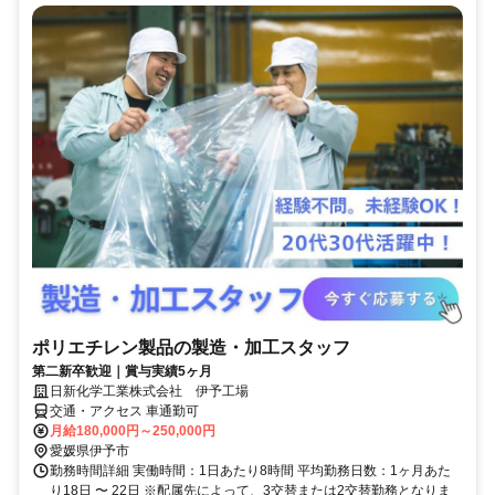
ポリエチレン製品の製造・加工スタッフ
第二新卒歓迎｜賞与実績5ヶ月
日新化学工業株式会社 伊予工場
交通・アクセス 車通勤可
月給180,000円～250,000円
愛媛県伊予市
勤務時間詳細 実働時間：1日あたり8時間 平均勤務日数：1ヶ月あた
り18日 〜 22日 ※配属先によって、3交替または2交替勤務となりま