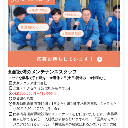
船舶設備のメンテナンススタッフ
ニッチな業界で手に職を ★週休２日(土日)祝休み、★転勤なし
大新テクノス株式会社
交通・アクセス 今治北ICから車で1分
月給355,000円～415,000円
愛媛県今治市
勤務時間詳細 実働時間：1日あたり8時間 平均勤務日数：1ヶ月あた
り20日 8:30～17:30（月～金）
仕事内容 船舶関連設備のメンテナンスをお任せいたします。 業界職
種未経験でも安心！ 入社後は研修を行いますので、 「営業からエン
ジニアになれるか不安」 「機械業界の経験はあるがエンジニアの経