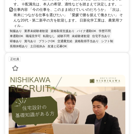
す。 ※配属先は、本人の希望、適性などを踏まえて決定します。 ...
仕事内容 「今の仕事を、このまま続けていいのだろうか」 「次は、
将来につながる仕事を選びたい」 「愛媛で腰を据えて働きたい」 そ
んな20代・第二新卒の方を歓迎します。 日新化学工業は、農業用フ
ィル...
制服あり
業界未経験者歓迎
資格取得支援あり
バイク通勤OK
学歴不問
車通勤OK
職場見学可
転勤なし
経験不問
未経験者歓迎
住宅手当あり
研修あり
賞与あり
ブランクOK
交通費支給
資格取得手当あり
シフト制
長期休暇あり
土日祝休み
友達と応募OK
正社員