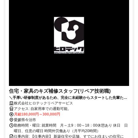
住宅・家具のキズ補修スタッフ(リペア技術職)
＼手厚い研修制度があるため、完全に未経験からスタートした先輩たち
が男女問わず多数活躍しています！／ お店や住宅の床・家具のキズをき
株式会社ヒロテックリペアサービス
れいに直す、一生モノの「補修（リペア）技術」を身につけませんか？
アクセス: 自家用車での通勤可能。
月給18万〜30万円＋賞与年2回！
月給180,000円～300,000円
愛媛県今治市
勤務時間・曜日: 就業時間 月～土9：00～18：00休憩あり 休日 日
曜日、任意の曜日 時間外労働あり（月平均20時間）
仕事内容: 【仕事内容】 新築住宅や店舗、すでにお住まいの住宅に