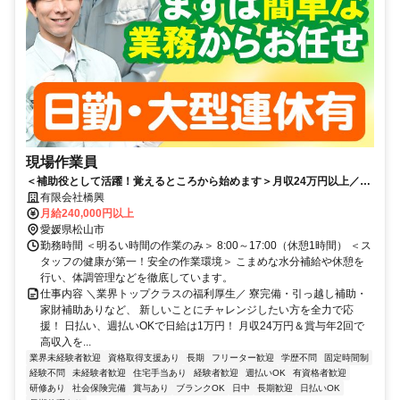
現場作業員
＜補助役として活躍！覚えるところから始めます＞月収24万円以上／寮
完備／定着率が高く安定感抜群
有限会社橋興
月給240,000円以上
愛媛県松山市
勤務時間 ＜明るい時間の作業のみ＞ 8:00～17:00（休憩1時間） ＜ス
タッフの健康が第一！安全の作業環境＞ こまめな水分補給や休憩を
行い、体調管理などを徹底しています。
仕事内容 ＼業界トップクラスの福利厚生／ 寮完備・引っ越し補助・
家財補助ありなど、 新しいことにチャレンジしたい方を全力で応
援！ 日払い、週払いOKで日給は1万円！ 月収24万円＆賞与年2回で
高収入を...
業界未経験者歓迎
資格取得支援あり
長期
フリーター歓迎
学歴不問
固定時間制
経験不問
未経験者歓迎
住宅手当あり
経験者歓迎
週払いOK
有資格者歓迎
研修あり
社会保険完備
賞与あり
ブランクOK
日中
長期歓迎
日払いOK