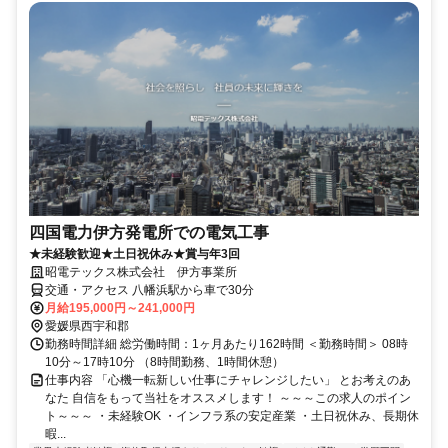
四国電力伊方発電所での電気工事
★未経験歓迎★土日祝休み★賞与年3回
昭電テックス株式会社 伊方事業所
交通・アクセス 八幡浜駅から車で30分
月給195,000円～241,000円
愛媛県西宇和郡
勤務時間詳細 総労働時間：1ヶ月あたり162時間 ＜勤務時間＞ 08時
10分～17時10分 （8時間勤務、1時間休憩）
仕事内容 「心機一転新しい仕事にチャレンジしたい」 とお考えのあ
なた 自信をもって当社をオススメします！ ～～～この求人のポイン
ト～～～ ・未経験OK ・インフラ系の安定産業 ・土日祝休み、長期休
暇...