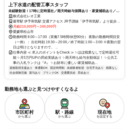
上下水道の配管工事スタッフ
未経験歓迎！17時に定時退社／雨天時給与保障あり・家賃補助あり／経
験者は月給25万～応相談
株式会社レオ工業
最寄駅 伊予和気駅 交通アクセス JR予讃線「伊予和気駅」より徒歩約
月給210,000円～340,000円
5分 ★マイカー通勤OK（駐車場あり）
愛媛県松山市
勤務時間 8:00～17:00（実働7.5時間/休憩90分） 夜勤の勤務時間目安
（一例）： 出社時刻 19:30～20:00／終了時刻 1:00～3:00 ※夜勤の翌
日は明けとなりますので、 ...
仕事内容 ≪ 求人のポイントをCheck ≫ ✨ほぼ残業なしで定時退社可
能 ✨月5万円UPの昇給実績あり ✨雨天時も給与全額保証！ ✨公共工
事の入札ランクは『A』 ✨お財布に優しい家賃補助あ...
資格取得支援あり
車通勤OK
固定時間制
未経験者歓迎
住宅手当あり
残業なし
社会保険完備
賞与あり
ブランクOK
交通費支給
昇給あり
勤務地も選ぶと見つけやすくなるよ
市区町村
駅・路線
現在地
から選ぶ
から選ぶ
を設定する