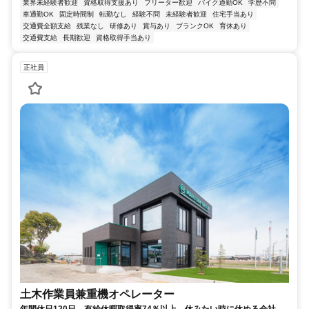
業界未経験者歓迎
資格取得支援あり
フリーター歓迎
バイク通勤OK
学歴不問
車通勤OK
固定時間制
転勤なし
経験不問
未経験者歓迎
住宅手当あり
交通費全額支給
残業なし
研修あり
賞与あり
ブランクOK
育休あり
交通費支給
長期歓迎
資格取得手当あり
正社員
土木作業員兼重機オペレーター
年間休日120日。有給休暇取得率74％以上。休みたい時に休める会社で