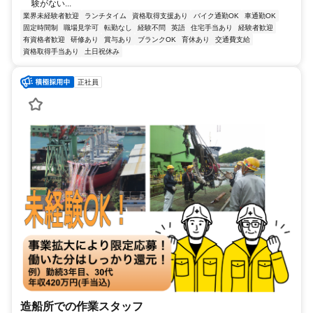
験がない...
業界未経験者歓迎
ランチタイム
資格取得支援あり
バイク通勤OK
車通勤OK
固定時間制
職場見学可
転勤なし
経験不問
英語
住宅手当あり
経験者歓迎
有資格者歓迎
研修あり
賞与あり
ブランクOK
育休あり
交通費支給
資格取得手当あり
土日祝休み
正社員
造船所での作業スタッフ