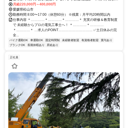
月給220,000円～400,000円
より車で5分 ●車通勤OK ●バイク通勤OK
愛媛県松山市
勤務時間 8:00〜17:00（休憩60分） ※残業：月平均20時間以内
仕事内容 ＊…………＊…………＊…………＊ 充実の研修＆教育制度
で 未経験からプロの電気工事士へ！ ＊…………＊…………
＊…………＊ …求人のPOINT………………………… ✅土日休みの完
全...
バイク通勤OK
車通勤OK
固定時間制
未経験者歓迎
有資格者歓迎
賞与あり
ブランクOK
長期休暇あり
昇給あり
正社員