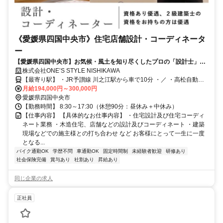
《愛媛県四国中央市》住宅店舗設計・コーディネータ
ー
【愛媛県四国中央市】お気候・風土を知り尽くしたプロの「設計士」と
して お客様の夢のお家づくりをサポートするコーディネーターを大募
株式会社ONE’S STYLE NISHIKAWA
集！
【最寄り駅】 ・JR予讃線 川之江駅から車で10分 ・／ ・高松自動車
道 三島川之江ICから車で5分
月給194,000円～300,000円
愛媛県四国中央市
【勤務時間】 8:30～17:30（休憩90分：昼休み＋中休み）
【仕事内容】 【具体的なお仕事内容】 ・住宅設計及び住宅コーディ
ネート業務 ・木造住宅、店舗などの設計及びコーディネート ・建築
現場などでの施主様との打ち合わせ など お客様にとって一生に一度
となる...
バイク通勤OK
学歴不問
車通勤OK
固定時間制
未経験者歓迎
研修あり
社会保険完備
賞与あり
社割あり
昇給あり
同じ企業の求人
正社員