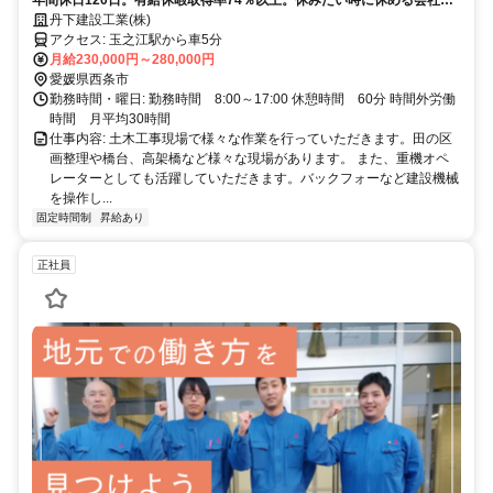
す！
丹下建設工業(株)
アクセス: 玉之江駅から車5分
月給230,000円～280,000円
愛媛県西条市
勤務時間・曜日: 勤務時間 8:00～17:00 休憩時間 60分 時間外労働
時間 月平均30時間
仕事内容: 土木工事現場で様々な作業を行っていただきます。田の区
画整理や橋台、高架橋など様々な現場があります。 また、重機オペ
レーターとしても活躍していただきます。バックフォーなど建設機械
を操作し...
固定時間制
昇給あり
正社員