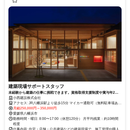
建築現場サポートスタッフ
未経験から建築の仕事に挑戦できます。資格取得支援制度や賞与年2～3
回など、安心して長く働ける環境です。住宅・店舗・公共建築など、さ
小西建設株式会社
まざまな建築現場で経験を積みながら、先輩社員の丁寧なサポートのも
アクセス: JR八幡浜駅より徒歩15分 マイカー通勤可（無料駐車場あ
と、一歩ずつ成長できます。
り）
月給250,000円～350,000円
愛媛県八幡浜市
勤務時間・曜日: 8:00〜17:00（休憩120分） 月平均残業：約10時間
程度
仕事内容: 住宅・店舗・公共建築などの建築現場で、施工管理や職人