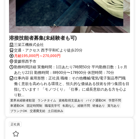
溶接技能者募集(未経験者も可)
三栄工機株式会社
交通・アクセス 西予宇和ICより徒歩20分
月給195,000円～270,000円
愛媛県西予市
勤務時間詳細 実働時間：1日あたり7時間50分 平均勤務日数：1ヶ月
あたり22日 勤務時間：8時00分〜17時00分 休憩時間：70分
仕事内容 雇用形態：正社員 職種：その他機械/電気/電子製品専門職
働く意欲を高められる環境と、恒久的な価値ある技術を持つ集団を目
指しています！ 「モノづくり」「仕事」に成長意欲のある方を心よ
り歓...
業界未経験者歓迎
ランチタイム
資格取得支援あり
バイク通勤OK
学歴不問
車通勤OK
固定時間制
職場見学可
転勤なし
経験不問
研修あり
賞与あり
ブランクOK
交通費支給
土日祝休み
正社員