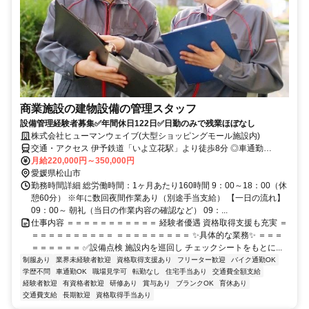
商業施設の建物設備の管理スタッフ
設備管理経験者募集✅年間休日122日✅日勤のみで残業ほぼなし
株式会社ヒューマンウェイブ(大型ショッピングモール施設内)
交通・アクセス 伊予鉄道「いよ立花駅」より徒歩8分 ◎車通勤
OK（無料駐車場完備）
月給220,000円～350,000円
愛媛県松山市
勤務時間詳細 総労働時間：1ヶ月あたり160時間 9：00～18：00（休
憩60分） ※年に数回夜間作業あり（別途手当支給） 【一日の流れ】
09：00～ 朝礼（当日の作業内容の確認など） 09：...
仕事内容 ＝＝＝＝＝＝＝＝＝＝＝ 経験者優遇 資格取得支援も充実 ＝
＝＝＝＝＝＝＝＝＝＝ ＝＝＝＝＝＝＝＝＝ ✨具体的な業務✨ ＝＝＝
＝＝＝＝＝＝ ✅設備点検 施設内を巡回し チェックシートをもとに...
制服あり
業界未経験者歓迎
資格取得支援あり
フリーター歓迎
バイク通勤OK
学歴不問
車通勤OK
職場見学可
転勤なし
住宅手当あり
交通費全額支給
経験者歓迎
有資格者歓迎
研修あり
賞与あり
ブランクOK
育休あり
交通費支給
長期歓迎
資格取得手当あり