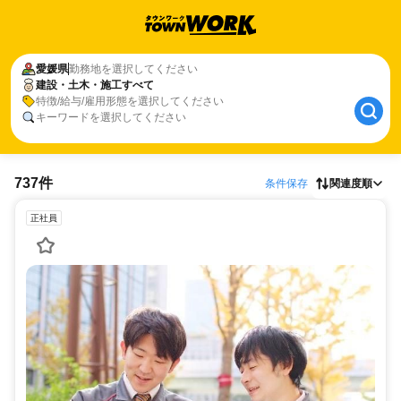
愛媛県
勤務地を選択してください
建設・土木・施工すべて
特徴/給与/雇用形態を選択してください
キーワードを選択してください
737件
条件保存
関連度順
正社員