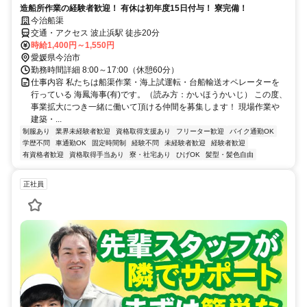
造船所作業の経験者歓迎！ 有休は初年度15日付与！ 寮完備！
今治船渠
交通・アクセス 波止浜駅 徒歩20分
時給1,400円～1,550円
愛媛県今治市
勤務時間詳細 8:00～17:00（休憩60分）
仕事内容 私たちは船渠作業・海上試運転・台船輸送オペレーターを
行っている 海鳳海事(有)です。（読み方：かいほうかいじ） この度、
事業拡大につき一緒に働いて頂ける仲間を募集します！ 現場作業や
建築・...
制服あり
業界未経験者歓迎
資格取得支援あり
フリーター歓迎
バイク通勤OK
学歴不問
車通勤OK
固定時間制
経験不問
未経験者歓迎
経験者歓迎
有資格者歓迎
資格取得手当あり
寮・社宅あり
ひげOK
髪型・髪色自由
正社員