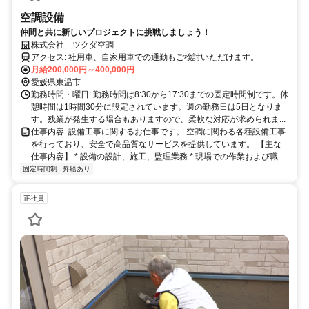
空調設備
仲間と共に新しいプロジェクトに挑戦しましょう！
株式会社 ツクダ空調
アクセス: 社用車、自家用車での通勤もご検討いただけます。
月給200,000円～400,000円
愛媛県東温市
勤務時間・曜日: 勤務時間は8:30から17:30までの固定時間制です。休
憩時間は1時間30分に設定されています。週の勤務日は5日となりま
す。残業が発生する場合もありますので、柔軟な対応が求められま...
仕事内容: 設備工事に関するお仕事です。 空調に関わる各種設備工事
を行っており、安全で高品質なサービスを提供しています。 【主な
仕事内容】 * 設備の設計、施工、監理業務 * 現場での作業および職...
固定時間制
昇給あり
正社員