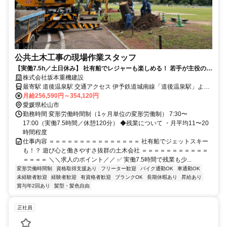
公共土木工事の現場作業スタッフ
【実働7.5h／土日休み】 社有船でレジャーも楽しめる！ 若手が主役の新
しい土木会社◎
株式会社坂本重機建設
最寄駅 道後温泉駅 交通アクセス 伊予鉄道城南線「道後温泉駅」より
月給256,590円～354,120円
車で8分 ✨車通勤OK・バイク通勤OK
愛媛県松山市
勤務時間 変形労働時間制（1ヶ月単位の変形労働制） 7:30〜
17:00（実働7.5時間／休憩120分） ◆残業について ・月平均11〜20
時間程度
仕事内容 ＝＝＝＝＝＝＝＝＝＝＝＝＝＝＝ 社有船でジェットスキー
も！？ 遊び心と働きやすさ抜群の土木会社 ＝＝＝＝＝＝＝＝＝＝＝
＝＝＝＝ ＼＼求人のポイント／／ ✅ 実働7.5時間で残業も少...
変形労働時間制
資格取得支援あり
フリーター歓迎
バイク通勤OK
車通勤OK
未経験者歓迎
経験者歓迎
有資格者歓迎
ブランクOK
長期休暇あり
昇給あり
賞与年2回あり
髪型・髪色自由
正社員