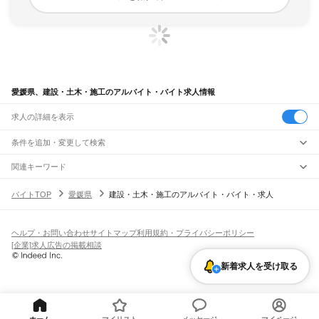
愛媛県、建設・土木・施工のアルバイト・バイト求人情報
求人の詳細を表示
条件を追加・変更して検索
市区町村を追加・変更
関連キーワード
愛媛県 建設・土木・施工 住み込み
愛媛県 工事
愛媛県 建設業
愛媛県
駅を追加・変更
バイトTOP
愛媛県
建設・土木・施工のアルバイト・バイト・求人
愛媛県 松山市 建設業
愛知県 建設・土木・施工 建設工事
愛媛県
すべて
松山市
今治市
宇和島市
八幡浜市
新居浜市
西条市
大洲市
伊予市
四国中央市
職種を追加・変更
JR予讃線
西予市
東温市
越智郡
上浮穴郡
伊予郡
喜多郡
西宇和郡
北宇和郡
南宇和郡
川之江駅
伊予三島駅
伊予寒川駅
赤星駅
伊予土居駅
関川駅
多喜浜駅
新居浜駅
中萩駅
飲食・フードサービス
ヘルプ・お問い合わせ
サイトマップ
利用規約・プライバシーポリシー
特徴を追加・変更
伊予西条駅
石鎚山駅
伊予氷見駅
伊予小松駅
玉之江駅
壬生川駅
伊予三芳駅
飲食・フードサービス
すべて
[企業]求人広告の掲載相談
伊予桜井駅
伊予富田駅
今治駅
波止浜駅
波方駅
大西駅
伊予亀岡駅
菊間駅
浅海駅
ホールスタッフ
キッチンスタッフ
皿洗い・洗い場
精肉・鮮魚加工
給食調理
人気
大浦駅
伊予北条駅
柳原駅
粟井駅
光洋台駅
堀江駅
伊予和気駅
三津浜駅
松山駅
雇用形態を追加・変更
新着求人を受け取る
パン屋（ベーカリー）
フードカウンター販売員
バー（BAR）・バーテンダー
日払いOK
高校生歓迎
学生歓迎
深夜の仕事
髪型・髪色自由
ひげOK
ネイルOK
飲食店補助（開店・閉店準備）
飲食店（店長・マネージャー）
ピアスOK
アルバイト・パート
履歴書不要
オープニングスタッフ
留学生・外国人活躍中
JR予讃・内子線
都道府県を変更
営業・販売
勤務期間
正社員
松山駅
市坪駅
北伊予駅
南伊予駅
伊予横田駅
鳥ノ木駅
伊予市駅
向井原駅
伊予大平駅
営業・販売
すべて
短期
契約社員
単発・1日OK
長期
期間限定（春夏冬休み等）
伊予中山駅
伊予立川駅
内子駅
五十崎駅
喜多山駅
新谷駅
高野川駅
伊予上灘駅
下灘駅
営業
テレフォンアポインター（テレアポ）
ルートセールス
コンビニ
串駅
喜多灘駅
伊予長浜駅
伊予出石駅
伊予白滝駅
八多喜駅
春賀駅
五郎駅
伊予大洲駅
シフト
派遣社員