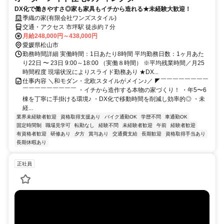
DX化で働きやすさ◎家も家具もイチから造れる★未経験大歓迎！
季織の家(有限会社ワンズスタイル)
交通・アクセス 市坪駅 徒歩約７分
月給248,000円～438,000円
愛媛県松山市
勤務時間詳細 実働時間：1日あたり8時間 平均勤務日数：1ヶ月あた
り22日 〜 23日 9:00～18:00 （実働８時間） ※平均残業時間／月25
時間程度 現場状況によりスライド勤務あり ★DX...
仕事内容 ＼和モダン・北欧スタイルがメイン♪／ ◤￣￣￣￣￣￣￣￣
￣￣￣￣￣￣￣￣￣ ・イチから造作する本物の家づくり！ ・年5〜6
棟を丁寧に手掛ける環境♪ ・DX化で移動時間を削減し効率的◎ ・未
経...
業界未経験者歓迎
資格取得支援あり
バイク通勤OK
学歴不問
車通勤OK
固定時間制
職場見学可
転勤なし
経験不問
未経験者歓迎
午前
経験者歓迎
有資格者歓迎
研修あり
夕方
賞与あり
交通費支給
長期歓迎
資格取得手当あり
長期休暇あり
正社員