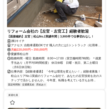
リフォーム会社の【左官・左官工】経験者歓迎
【面接確約】左官｜松山No.1実績年間｜3,900件で仕事切れなし！
(株)キイチ
アクセス: 自動車通勤OKです 職人の方には1トントラック（社用車）
貸与（ガソリン代も支給されます） ＊社用車で通勤も可能、通勤手
月給220,000円～350,000円
当としてガソリン代実費支給します ＊社用車での通勤の場合、ご自
愛媛県松山市
宅周辺の駐車場はご用意ください ＊2トンダンプなど、各種免許取得
勤務時間・曜日: 勤務時間 8:00〜17:00（実労働時間7時間） ＊残業
支援制度あり（有給にて支援します）
手当あり（月平均5時間程度） 休日休暇 日曜・祝日、第二土曜日
（月6日休日制）
仕事内容: 【経験者優遇】 「今年は環境を変えたい！」経験者募集！
松山エリアNo.1実績のリフォーム会社で、あなたの左官技術を次のス
テップで活かしませんか。 今年度、転職を考えている方もお待...
固定時間制
交通費支給
昇給あり
派遣社員