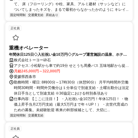
て、 床（フローリング）や柱、家具、アルミ建材（サッシなど）に
ついてしまったキズを、まるで最初からなかったかのように キレイ...
固定時間制
交通費支給
昇給あり
正社員
重機オペレーター
年間休日125日◇入社祝い金10万円◇グループ運営施設の温泉、ホテル
優待などオフ日も満喫の福利厚生充実
株式会社トーヨー砕石
アクセス: 小松駅から車で約19分 せとうち周桑バス 五味地駅から徒歩
約8分 ＞＞マイカー・バイク・自転車通勤OK！無料駐車場あり！
月給245,000円～322,000円
通勤手当（一律13,000円/月）あり
愛媛県西条市
勤務時間・曜日: 8時00分～17時30分（休憩90分） 月平均時間外労働
時間30時間・時間外労働分は１分単位で別途支給・土曜出勤分は法定
休日手当として別途支給 ※36協定における特別条項あり
仕事内容: 【ここに注目！】 ・入社祝い金10万円！年休125日！ ・物
価上昇手当月2万円支給（最大5万円まで年々UP！） ・次世代育成の
ための募集。未経験歓迎 将来の幹部候補として、大切に...
固定時間制
交通費支給
正社員