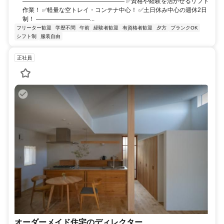
――――――――――――――――― ✅️資格や経験を活かせるリフト
作業！ ✅️軽量な空トレイ・コンテナ中心！ ✅️土日休み中心の週休2日
制！ ―――――――――...
フリーター歓迎
学歴不問
午前
経験者歓迎
有資格者歓迎
夕方
ブランクOK
シフト制
服装自由
正社員
オーダーメイド住宅のディレクター