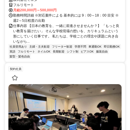
フルリモート
月給200,000円～500,000円
勤務時間詳細 ※対応案件による 基本的には 9：00～18：00 目安 ※
週2～5日程度の出勤
仕事内容 【日本の教育を、一緒に前進させませんか？】 「もっと良
い教育を届けたい」 そんな学校現場の想いを、カリキュラムという
形にしていく仕事です。 私たちは、学校ごとの理念や課題に向き合
いながら...
社員登用あり
主婦・主夫歓迎
フリーター歓迎
学歴不問
車通勤OK
即日勤務OK
英語
フルリモート
ネイルOK
長期歓迎
シフト制
ピアスOK
服装自由
髪型・髪色自由
契約社員