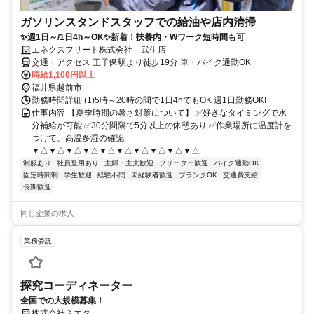
ガソリンスタンドスタッフでの給油や店内清掃
✨週1日～/1日4h～OK✨新着！扶養内・Wワーク短時間も可
エネクスフリート株式会社 武生店
交通・アクセス 王子保駅より徒歩19分 車・バイク通勤OK
時給1,100円以上
福井県越前市
勤務時間詳細 (1)5時～20時の間で1日4hでもOK 週1日勤務OK!
仕事内容 【夏季時期の暑さ対策について】 ✅好きなタイミングで水
分補給が可能 ✅30分間隔で5分以上の休憩あり ✅作業場所に温度計を
つけて、高温多湿の確認
▼△▼△▼△▼△▼△▼△▼△▼△▼△▼△ ...
制服あり
社員登用あり
主婦・主夫歓迎
フリーター歓迎
バイク通勤OK
固定時間制
学生歓迎
経験不問
未経験者歓迎
ブランクOK
交通費支給
長期歓迎
同じ企業の求人
業務委託
探究コーディネーター
全国での大規模募集！
株式会社ミエタ