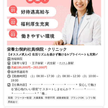
栄養士/契約社員/病院・クリニック
【オススメ求人⭐️】生活リズムを崩さず働ける✨プライベートも充実✅️
池端病院
【最寄り駅】 ・王子保駅 ・武生駅 ・たけふ新駅
月給186,000円～283,000円
福井県越前市
【勤務時間】 （1）08:30～17:30 （2）08:30～12:30 （3）10:00～
19:00
【仕事内容】 ＊･･････＊･･････＊･･････＊･･････＊ 安心して働け
る“居心地のいい環境”で スタートしませんか？ ＊･･････＊･･････
＊･･････＊･･････＊ *「働...
長期
フリーター歓迎
大量募集
学歴不問
経験者歓迎
ブランクOK
シフト制
昇給あり