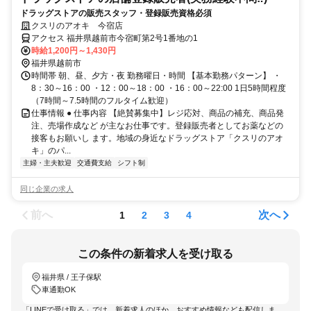
ドラッグストアの販売スタッフ・登録販売資格必須
クスリのアオキ 今宿店
アクセス 福井県越前市今宿町第2号1番地の1
時給1,200円～1,430円
福井県越前市
時間帯 朝、昼、夕方・夜 勤務曜日・時間 【基本勤務パターン】 ・
8：30～16：00 ・12：00～18：00 ・16：00～22:00 1日5時間程度
（7時間～7.5時間のフルタイム歓迎）
仕事情報 ● 仕事内容 【絶賛募集中】レジ応対、商品の補充、商品発
注、売場作成など が主なお仕事です。登録販売者としてお薬などの
接客もお願いし ます。地域の身近なドラッグストア「クスリのアオ
キ」のパ...
主婦・主夫歓迎
交通費支給
シフト制
同じ企業の求人
前へ
次へ
1
2
3
4
この条件の新着求人を受け取る
福井県 / 王子保駅
車通勤OK
「LINEで受け取る」では、新着求人のほか、おすすめ情報なども配信しま