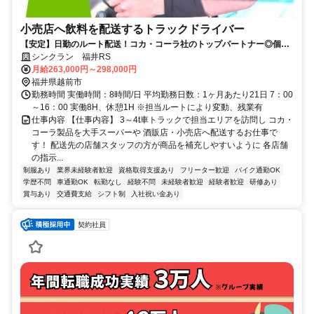
小売店へ飲料を配送するトラックドライバー
【安定】日勤のルート配送！コカ・コーラ社のトップパートナー◎個人
宅無しなので再配達もなし☆学歴・経験不問！賞与年2回！週休2日制！
シンクラン 福井RS
AT限定OK！必要な資格取得は全額会社負担＜ご応募・ご質問などもお
月給263,000円～298,000円
気軽に◎＞TEL：0120-711-103（採用担当）受付時間：9:00～
福井県越前市
17:30（平日）
勤務時間 実働時間：8時間/日 平均勤務日数：1ヶ月あたり21日 7：00
～16：00 実働8H、休憩1H ※担当ルートにより変動、残業有
仕事内容 【仕事内容】 3～4t車トラックで担当エリアを訪問し コカ・
コーラ製品を大手スーパーや 酒販店・小売店へ配送するお仕事で
す！ 配送先の店舗スタッフの方が商品を補充しやすいように 各店舗
の指示...
制服あり
業界未経験者歓迎
資格取得支援あり
フリーター歓迎
バイク通勤OK
学歴不問
車通勤OK
転勤なし
経験不問
未経験者歓迎
経験者歓迎
研修あり
賞与あり
交通費支給
シフト制
入社祝い金あり
契約社員