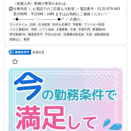
（短期入所）勤務の希望があれば...
仕事内容 ＼ お電話でのご応募も大歓迎 ／ 電話番号：0120-979-983
受付時間：平日9時～18時 まずはお気軽にご連絡ください✨ °
+◆──────･◇･──────◆+° ／ 介護の...
ランチタイム
主婦・主夫歓迎
60代も応募可
準夜勤
フリーター歓迎
バイク通勤OK
早朝
シフト自由
大量募集
午後
学歴不問
車通勤OK
即日勤務OK
職場見学可
平日のみOK
交通費全額支給
午前
経験者歓迎
残業なし
夜間
派遣社員