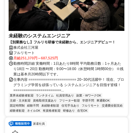
未経験のシステムエンジニア
【別業務なし】フルリモ研修で未経験から、エンジニアデビュー！
株式会社三河屋
フルリモート
月給251,370円～687,525円
勤務時間詳細 実働時間：1日あたり8時間 平均勤務日数：1ヶ月あた
り18日 〜 20日 勤務時間：9:00〜18:00（休憩時間 1時間00分） ※残
業は基本月20時間以下です。
仕事内容 ======================= 20−30代活躍中！ 現在、プロ
グラミング学習を頑張っている システムエンジニアを目指す皆様！
=======================...
業界未経験者歓迎
ランチタイム
社員登用あり
副業・WワークOK
主婦・主夫歓迎
資格取得支援あり
フリーター歓迎
学歴不問
車通勤OK
固定時間制
経験不問
未経験者歓迎
住宅手当あり
フルリモート
交通費全額支給
経験者歓迎
ネイルOK
有資格者歓迎
研修あり
在宅OK
派遣社員