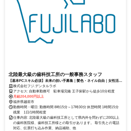
北陸最大級の歯科技工所の一般事務スタッフ
【基本PCスキル必須】未来の担い手募集｜髪色・ネイル自由｜女性活躍
中！月1土曜日出勤あり｜賞与年2回あり
株式会社フジ.デンタルラボ
アクセス: 自動車勤務可 駐車場完備 王子保駅から徒歩10分程度
月給204,000円以上
福井県越前市
勤務時間・曜日: 勤務時間 8時15分～17時30分 休憩時間 1時間15分
残業 1日/1時間程度
仕事内容: 北陸最大級の歯科技工所として県内外を問わずに200以上
の歯科医院様、歯科技工所様との取引があります。 取引先との電話
対応、伝票打ち込み作業、納品補助、他