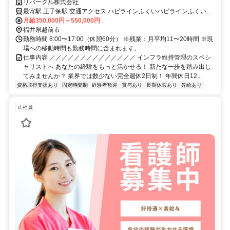
超えの給与水準／転勤なし！
リバークル株式会社
最寄駅 王子保駅 交通アクセス ハピラインふくいハピラインふくい線
「王子保駅」より車で2分・徒歩13分 ✓車通勤OK ✓バイク通勤OK
月給350,000円～550,000円
✓転勤なし
福井県越前市
勤務時間 8:00〜17:00（休憩60分） ※残業：月平均11〜20時間 ※現
場への移動時間も勤務時間に含まれます。
仕事内容 ／／／／／／／／／／／／／／ インフラ維持管理のスペシ
ャリストへ あなたの経験をもっと活かせる！ 新たな一歩を踏み出し
てみませんか？ 業界では数少ない完全週休2日制！ 年間休日12...
資格取得支援あり
固定時間制
経験者歓迎
賞与あり
長期休暇あり
昇給あり
正社員