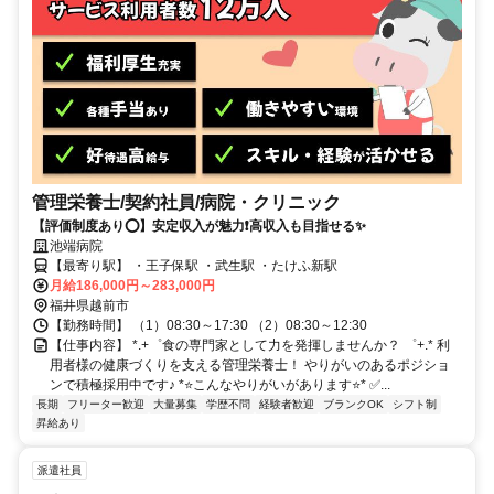
管理栄養士/契約社員/病院・クリニック
【評価制度あり⭕️】安定収入が魅力❗️高収入も目指せる✨
池端病院
【最寄り駅】 ・王子保駅 ・武生駅 ・たけふ新駅
月給186,000円～283,000円
福井県越前市
【勤務時間】 （1）08:30～17:30 （2）08:30～12:30
【仕事内容】 *.+゜食の専門家として力を発揮しませんか？ ゜+.* 利
用者様の健康づくりを支える管理栄養士！ やりがいのあるポジショ
ンで積極採用中です♪ *⭐️こんなやりがいがあります⭐️* ✅️...
長期
フリーター歓迎
大量募集
学歴不問
経験者歓迎
ブランクOK
シフト制
昇給あり
派遣社員