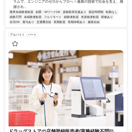
ラムで、エンジニアのゼロからプロへ ✨最新の技術で社会を支え、感
謝され...
業界未経験者歓迎
副業・WワークOK
資格取得支援あり
固定時間制
転勤なし
経験不問
未経験者歓迎
フルリモート
経験者歓迎
有資格者歓迎
研修あり
在宅OK
賞与あり
交通費支給
長期歓迎
長期休暇あり
服装自由
アルバイト・パート
ドラッグストアの店舗登録販売者(実務経験不問‼)