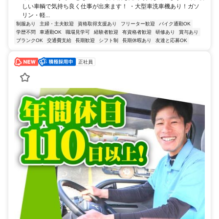
しい車輌で気持ち良く仕事が出来ます！ ・大型車洗車機あり！ガソ
リン・軽...
制服あり
主婦・主夫歓迎
資格取得支援あり
フリーター歓迎
バイク通勤OK
学歴不問
車通勤OK
職場見学可
経験者歓迎
有資格者歓迎
研修あり
賞与あり
ブランクOK
交通費支給
長期歓迎
シフト制
長期休暇あり
友達と応募OK
正社員