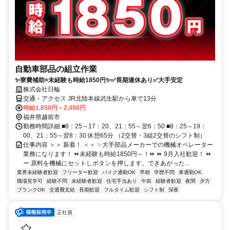
自動車部品の組立作業
✨寮費補助×未経験も時給1850円✨✅長期連休あり✅大手安定
株式会社日輪
交通・アクセス JR北陸本線武生駅から車で13分
時給1,850円～2,498円
福井県越前市
勤務時間詳細 ■8：25～17：20、21：55～翌6：50 ■8：25～19：
00、21：55～翌8：30 休憩65分 （2交替・3組2交替のシフト制）
仕事内容 ＞＞ 新着！ ＜＜ ✨大手部品メーカーでの機械オペレーター
業務になります！ ⏩未経験も時給1850円～！⏩ ⏩ 9月入社歓迎！ ⏩
ー 原料を機械にセットしボタンを押します。できあがった...
業界未経験者歓迎
フリーター歓迎
バイク通勤OK
早朝
学歴不問
車通勤OK
職場見学可
経験不問
未経験者歓迎
住宅手当あり
午前
経験者歓迎
夜間
夕方
ブランクOK
交通費支給
長期歓迎
フルタイム歓迎
シフト制
深夜
正社員