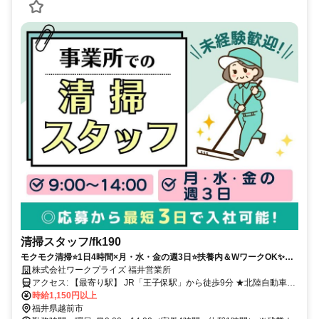
清掃スタッフ/fk190
モクモク清掃⭐1日4時間×月・水・金の週3日⭐扶養内＆WワークOK✨未
経験スタート歓迎！履歴書不要！手ぶらで面接
株式会社ワークプライズ 福井営業所
アクセス: 【最寄り駅】 JR「王子保駅」から徒歩9分 ★北陸自動車道
南条スマートICより車で10分 ★今働かれてる方は 福井市、鯖江市、
時給1,150円以上
越前町、 南越前町、敦賀市などから通う方も活躍中！ 自宅から通え
福井県越前市