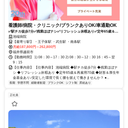
看護師/病院・クリニック/ブランクありOK/車通勤OK
✅️駅チカ徒歩7分✅️残業ほぼナシ✅️リフレッシュ休暇あり✅️定年65歳＆再
雇用70歳✅️財形＆厚生年金基金あり✨安定した環境で長く腰を据えて働
池端病院
きませんか？
【最寄り駅】 ・王子保駅 ・武生駅 ・南条駅
月給187,800円～262,800円
福井県越前市
【勤務時間】 1) 08：30～17：30 2) 08：30～12：30 16：45～翌
9：15
【仕事内容】 【仕事内容】 池端病院 ◆駅チカ徒歩7分 ◆残業ほぼナ
シ ◆リフレッシュ休暇あり ◆定年65歳＆再雇用70歳 ◆財形＆厚生年
金基金あり♪安定した環境で長く腰を据えて働きませんか？ ●...
長期
学歴不問
経験者歓迎
ブランクOK
シフト制
昇給あり
正社員