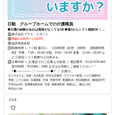
日勤 グループホームでの介護職員
◆介護の経験があれば資格がなくてもOK◆週3からシフト相談OK！プ
ラス・ピボット独自の福利厚生が多数✨
株式会社プラス・ピボット
時給1,400円～1,500円
福井県南条郡
勤務時間 シフト制 週3日～、1日8時間（休憩：1時間） 【勤務時間
例】 早番…7:00～16:00 日勤…9:00～18:00 遅番…11:00～20:00 な
ど ◎固定シフト勤務や土日休みも...
仕事内容 ＼ お電話でのご応募も大歓迎 ／ 電話番号：0120-979-983
受付時間：平日9時～18時 まずはお気軽にご連絡ください✨ °
+◆──────･◇･──────◆+° ／ 介護の...
ランチタイム
主婦・主夫歓迎
60代も応募可
フリーター歓迎
バイク通勤OK
早朝
シフト自由
大量募集
午後
学歴不問
車通勤OK
即日勤務OK
職場見学可
平日のみOK
交通費全額支給
午前
経験者歓迎
残業なし
週払いOK
即日払いOK
正社員