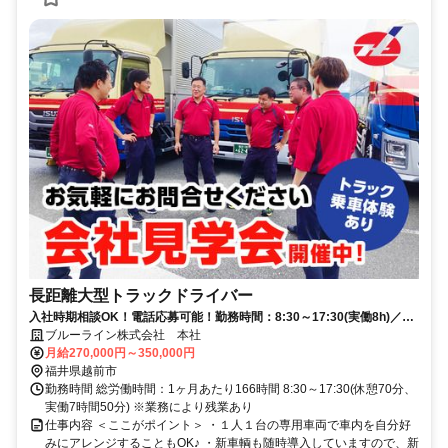
長距離大型トラックドライバー
入社時期相談OK！電話応募可能！勤務時間：8:30～17:30(実働8h)／未
経験者歓迎
ブルーライン株式会社 本社
月給270,000円～350,000円
福井県越前市
勤務時間 総労働時間：1ヶ月あたり166時間 8:30～17:30(休憩70分、
実働7時間50分) ※業務により残業あり
仕事内容 ＜ここがポイント＞ ・１人１台の専用車両で車内を自分好
みにアレンジすることもOK♪ ・新車輌も随時導入していますので、新