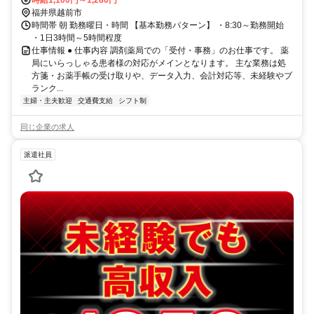
時給1,100円～1,280円
福井県越前市
時間帯 朝 勤務曜日・時間 【基本勤務パターン】 ・8:30～勤務開始
・1日3時間～5時間程度
仕事情報 ● 仕事内容 調剤薬局での「受付・事務」のお仕事です。 薬
局にいらっしゃる患者様の対応がメインとなります。 主な業務は処
方箋・お薬手帳の受け取りや、データ入力、会計対応等、未経験やブ
ランク...
主婦・主夫歓迎
交通費支給
シフト制
同じ企業の求人
派遣社員