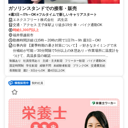
ガソリンスタンドでの接客・販売
⭐週3日～/7h～OK⭐フルタイムで新しいキャリアスタート
エネクスフリート株式会社 武生店
交通・アクセス 王子保駅より徒歩19分 車・バイク通勤OK
時給1,300円以上
福井県越前市
勤務時間詳細 (1)5時～20時の間で1日7h～9h 週3日～OK!
仕事内容 【夏季時期の暑さ対策について】 ✅好きなタイミングで水
分補給が可能 ✅30分間隔で5分以上の休憩あり ✅作業場所に温度計を
つけて、高温多湿の確認 ─────────────────────...
制服あり
社員登用あり
主婦・主夫歓迎
フリーター歓迎
バイク通勤OK
固定時間制
学生歓迎
経験不問
未経験者歓迎
ブランクOK
交通費支給
長期歓迎
週2・3日からOK
週4日以上OK
契約社員