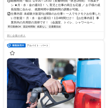
るお仕事色々！ 是非お気軽に相談してみてください！
勤務時間・曜日: ⏰9:00～14:00（実働4時間・休憩1時間） ※残業ナ
シ ★月・水・金の週3日！ ＼ 育児と仕事の両立を応援 ／ お子様の成
長段階に合わせ、 残業時間や通勤時間の調整が可能。...
仕事内容: 未経験大歓迎!!お掃除のお仕事✨ 一人でモクモクお仕事した
い方歓迎！ 月・水・金の週3日！1日4時間だけ！ 【お仕事内容】 事
業所内の共用部の清掃です！ （会議室、トイレ、シャワールー...
即日勤務OK
固定時間制
残業なし
交通費支給
同じ企業の求人
アルバイト・パート