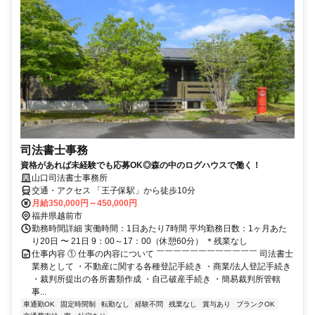
司法書士事務
資格があれば未経験でも応募OK◎森の中のログハウスで働く！
山口司法書士事務所
交通・アクセス 「王子保駅」から徒歩10分
月給350,000円～450,000円
福井県越前市
勤務時間詳細 実働時間：1日あたり7時間 平均勤務日数：1ヶ月あた
り20日 〜 21日 9：00～17：00（休憩60分） ＊残業なし
仕事内容 ① 仕事の内容について ￣￣￣￣￣￣￣￣￣￣￣￣ 司法書士
業務として ・不動産に関する各種登記手続き ・商業/法人登記手続き
・裁判所提出の各所書類作成 ・自己破産手続き ・簡易裁判所管轄
事...
車通勤OK
固定時間制
転勤なし
経験不問
残業なし
賞与あり
ブランクOK