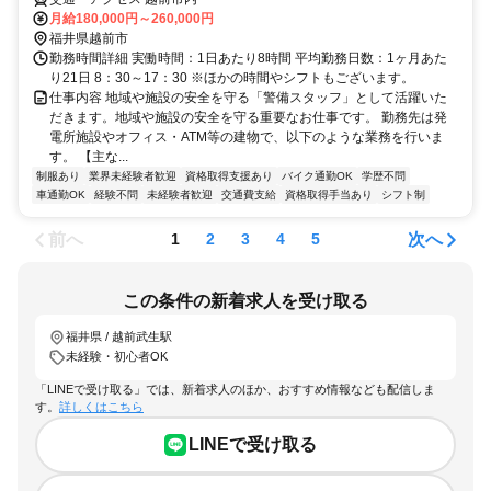
月給180,000円～260,000円
福井県越前市
勤務時間詳細 実働時間：1日あたり8時間 平均勤務日数：1ヶ月あた
り21日 8：30～17：30 ※ほかの時間やシフトもございます。
仕事内容 地域や施設の安全を守る「警備スタッフ」として活躍いた
だきます。地域や施設の安全を守る重要なお仕事です。 勤務先は発
電所施設やオフィス・ATM等の建物で、以下のような業務を行いま
す。 【主な...
制服あり
業界未経験者歓迎
資格取得支援あり
バイク通勤OK
学歴不問
車通勤OK
経験不問
未経験者歓迎
交通費支給
資格取得手当あり
シフト制
前へ
次へ
1
2
3
4
5
この条件の新着求人を受け取る
福井県 / 越前武生駅
未経験・初心者OK
「LINEで受け取る」では、新着求人のほか、おすすめ情報なども配信しま
す。
詳しくはこちら
LINEで受け取る