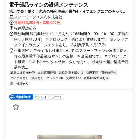
電子部品ラインの設備メンテナンス
地元で長く働く！充実の福利厚生と賞与4ヶ月でエンジニアのキャリア
を応援／年間休日120日
スターワークス東海株式会社
月給260,000円～320,000円
福井県越前市
勤務時間 総労働時間：1ヶ月あたり168時間 9：00～18：00（実働8
時間／休憩60分） ※プロジェクト先により変動します。 ※フレック
スタイム制のプロジェクトあり。 ※残業平均：月17.2h...
仕事内容 お任せするお仕事について ◎スマートフォンや家電に使わ
れる最新電子部品製造マシンの点検・保全業務です。 ▼プロジェク
ト概要 - 世界中のデジタル機器に欠かせない、最先端の超小型電子部
品を大...
業界未経験者歓迎
無期雇用派遣
資格取得支援あり
学歴不問
固定時間制
住宅手当あり
賞与あり
ブランクOK
交通費支給
資格取得手当あり
寮・社宅あり
アルバイト・パート