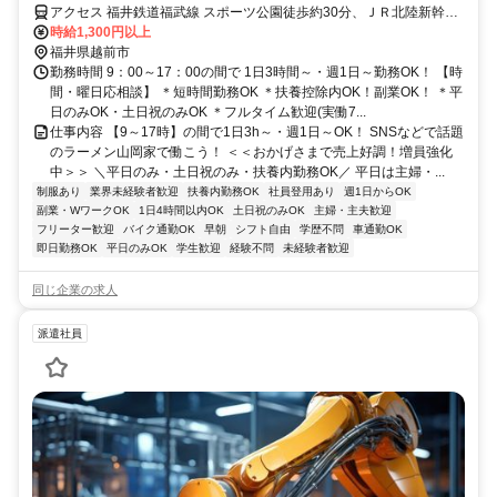
アクセス 福井鉄道福武線 スポーツ公園徒歩約30分、ＪＲ北陸新幹線
越前たけふ西口徒歩約33分、ハピラインふくい 武生東口徒歩約36分
時給1,300円以上
※JR「越前たけふ駅」より車で8分
福井県越前市
勤務時間 9：00～17：00の間で 1日3時間～・週1日～勤務OK！ 【時
間・曜日応相談】 ＊短時間勤務OK ＊扶養控除内OK！副業OK！ ＊平
日のみOK・土日祝のみOK ＊フルタイム歓迎(実働7...
仕事内容 【9～17時】の間で1日3h～・週1日～OK！ SNSなどで話題
のラーメン山岡家で働こう！ ＜＜おかげさまで売上好調！増員強化
中＞＞ ＼平日のみ・土日祝のみ・扶養内勤務OK／ 平日は主婦・...
制服あり
業界未経験者歓迎
扶養内勤務OK
社員登用あり
週1日からOK
副業・WワークOK
1日4時間以内OK
土日祝のみOK
主婦・主夫歓迎
フリーター歓迎
バイク通勤OK
早朝
シフト自由
学歴不問
車通勤OK
即日勤務OK
平日のみOK
学生歓迎
経験不問
未経験者歓迎
同じ企業の求人
派遣社員