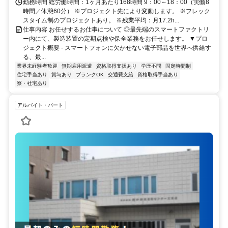
勤務時間 総労働時間：1ヶ月あたり168時間 9：00～18：00（実働8
時間／休憩60分） ※プロジェクト先により変動します。 ※フレック
スタイム制のプロジェクトあり。 ※残業平均：月17.2h...
仕事内容 お任せするお仕事について ◎最先端のスマートファクトリ
ー内にて、製造装置の定期点検や保全業務をお任せします。 ▼プロ
ジェクト概要 - スマートフォンに欠かせない電子部品を世界へ供給す
る、最...
業界未経験者歓迎
無期雇用派遣
資格取得支援あり
学歴不問
固定時間制
住宅手当あり
賞与あり
ブランクOK
交通費支給
資格取得手当あり
寮・社宅あり
アルバイト・パート