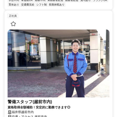
学歴不問
車通勤OK
経験不問
未経験者歓迎
経験者歓迎
賞与あり
ブランクOK
育休あり
交通費支給
シフト制
長期休暇あり
正社員
警備スタッフ(越前市内)
資格取得全額補助！安定的に勤務できます◎
福井県越前市内
交通・アクセス 越前市内