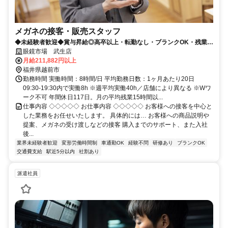
メガネの接客・販売スタッフ
◆未経験者歓迎◆賞与昇給◎高卒以上・転勤なし・ブランクOK・残業少
なめ・業界No1！
眼鏡市場 武生店
月給211,882円以上
福井県越前市
勤務時間 実働時間：8時間/日 平均勤務日数：1ヶ月あたり20日
09:30-19:30内で実働8h ※週平均実働40h／店舗により異なる ※Wワ
ーク不可 年間休日117日。月の平均残業15時間以...
仕事内容 ◇◇◇◇◇ お仕事内容 ◇◇◇◇◇ お客様への接客を中心と
した業務をお任せいたします。 具体的には… お客様への商品説明や
提案、メガネの受け渡しなどの接客 購入までのサポート、また入社
後...
業界未経験者歓迎
変形労働時間制
車通勤OK
経験不問
研修あり
ブランクOK
交通費支給
駅近5分以内
社割あり
派遣社員