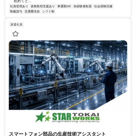
初めてと...
社員登用あり
資格取得支援あり
車通勤OK
未経験者歓迎
社会保険完備
制服貸与
交通費支給
シフト制
派遣社員
スマートフォン部品の生産技術アシスタント