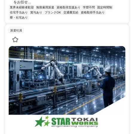
をお任せ...
業界未経験者歓迎
無期雇用派遣
資格取得支援あり
学歴不問
固定時間制
住宅手当あり
賞与あり
ブランクOK
交通費支給
資格取得手当あり
寮・社宅あり
派遣社員