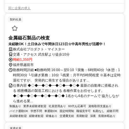
同じ企業の求人
契約社員
金属磁石製品の検査
未経験OK！土日休みで年間休日123日☆中高年男性が活躍中！
株式会社プロダクト・マイスター
交通・アクセス 武生駅より徒歩10分
時給1,350円
福井県越前市
勤務時間詳細 ■勤務時間 16:00～翌0:10 └実働：6時間40分 └休憩：1
時間30分 └引継ぎ業務：10分 └残業：月平均5時間程度 ※基本は定時
退社ですが、 突発的に発生する場合があります...
仕事内容 ◆◇◆━◆◇◆━◆◇◆━◆◇◆ 最新の自動車に搭載され
る 精密機器の製造工程における 各種作業をお任せします。
◆◇◆━◆◇◆━◆◇◆━◆◇◆ 1名から4名のチームで 協力しなが
ら進める業...
制服あり
業界未経験者歓迎
社員登用あり
60代も応募可
資格取得支援あり
バイク通勤OK
学歴不問
車通勤OK
固定時間制
職場見学可
転勤なし
経験不問
未経験者歓迎
経験者歓迎
研修あり
交通費支給
長期歓迎
深夜
長期休暇あり
派遣社員