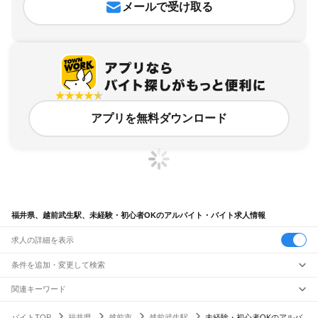
メールで受け取る
アプリを無料ダウンロード
福井県、越前武生駅、未経験・初心者OKのアルバイト・バイト求人情報
求人の詳細を表示
条件を追加・変更して検索
市区町村を追加・変更
関連キーワード
完全在宅ワーク 全国
シール貼り 在宅
現在地周辺
ガチャガチャ
犬カフェ
福井県
駅を追加・変更
バイトTOP
福井県
越前市
越前武生駅
未経験・初心者OKのアルバ