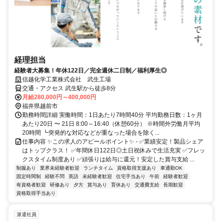
経理担当
経験者大募集！年休122日／完全週休二日制／福利厚生◎
信越化学工業株式会社 武生工場
交通・アクセス 武生駅から徒歩8分
月給280,000円～400,000円
福井県越前市
勤務時間詳細 実働時間：1日あたり7時間40分 平均勤務日数：1ヶ月
あたり20日 〜 21日 8:00～16:40（休憩60分） ※時間外労働月平均
20時間 ┗突発的な対応などが重なった場合を除く...
仕事内容 ✨この求人のアピールポイント✨ - ✅業績安定！製品シェア
はトップクラス！ ✅年間休日122日◎土日祝休みで生活充実 ✅フレッ
クスタイム制度あり ✅頑張りは給与に還元！安定した賞与支給 ...
制服あり
業界未経験者歓迎
ランチタイム
資格取得支援あり
車通勤OK
固定時間制
経験不問
英語
未経験者歓迎
住宅手当あり
午前
経験者歓迎
有資格者歓迎
研修あり
夕方
賞与あり
育休あり
交通費支給
長期歓迎
資格取得手当あり
派遣社員