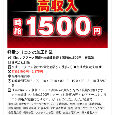
軽量シリコンの加工作業
✨注目のレアアース関連✨未経験歓迎！高時給1500円！寮完備
株式会社日輪
交通・アクセス 福井鉄道北府駅から徒歩7分 ◆交通費規定支給 ◆車
通勤可
時給1,500円～1,875円
福井県越前市
勤務時間詳細 8：00～16：10 16：00～0：10 0：00～8：10 休憩60
分
仕事内容 ＞＞ 新着！ ＜＜ ✨身体への負担少なめ！長期で働けます！
✨ ✨未経験でも時給1500円！✨ ー ＜お仕事内容＞ レアアースやシリ
コン樹脂の製造になります。 扱うものはほとんどが軽量で...
業界未経験者歓迎
フリーター歓迎
バイク通勤OK
早朝
学歴不問
車通勤OK
固定時間制
職場見学可
経験不問
未経験者歓迎
午前
夜間
夕方
ブランクOK
交通費支給
長期歓迎
フルタイム歓迎
深夜
友達と応募OK
寮・社宅あり