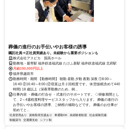
葬儀の進行のお手伝いやお客様の誘導
嘱託社員⇒正社員実績あり。未経験から重要ポジションも
株式会社アスピカ 国高ホール
勤務地・最寄駅 福井鉄道福武線 たけふ新駅 福井鉄道福武線 北府駅
月給190,000円以上
福井県越前市
勤務時間・期間 【勤務時間】 朝勤 昼勤 夕勤 夜勤 深夜 ①8:00～
16:40 ②16:40～8:00 (②宿直は月２回程度です。 休憩仮眠含めて440
時間) 18 歳以上（深夜帯勤務のため、例...
仕事内容 ・葬儀の打合せ ・式進行のサポートです。 ◇研修期間とし
て、2～4週程度料理サービススタッフから入ります。 葬儀の進行の
お手伝いやお客様の誘導、ご納棺の補助などです。 葬儀のお仕事が
初めてと...
社員登用あり
資格取得支援あり
車通勤OK
未経験者歓迎
社会保険完備
制服貸与
交通費支給
シフト制