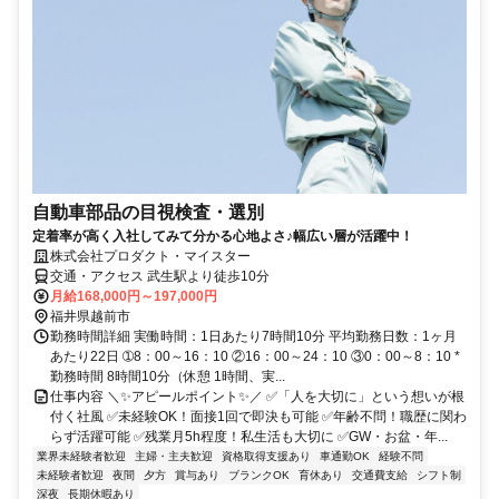
自動車部品の目視検査・選別
定着率が高く入社してみて分かる心地よさ♪幅広い層が活躍中！
株式会社プロダクト・マイスター
交通・アクセス 武生駅より徒歩10分
月給168,000円～197,000円
福井県越前市
勤務時間詳細 実働時間：1日あたり7時間10分 平均勤務日数：1ヶ月
あたり22日 ➀8：00～16：10 ②16：00～24：10 ③0：00～8：10 *
勤務時間 8時間10分（休憩 1時間、実...
仕事内容 ＼✨アピールポイント✨／ ✅「人を大切に」という想いが根
付く社風 ✅未経験OK！面接1回で即決も可能 ✅年齢不問！職歴に関わ
らず活躍可能 ✅残業月5h程度！私生活も大切に ✅GW・お盆・年...
業界未経験者歓迎
主婦・主夫歓迎
資格取得支援あり
車通勤OK
経験不問
未経験者歓迎
夜間
夕方
賞与あり
ブランクOK
育休あり
交通費支給
シフト制
深夜
長期休暇あり