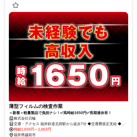
薄型フィルムの検査作業
＜新着＞軽量製品で負担ナシ！✅高時給1650円✅長期連休有！
株式会社日輪
交通・アクセス 福井鉄道北府駅から徒歩7分 ◆交通費規定支給 ◆車
通勤可
時給1,650円～2,063円
福井県越前市