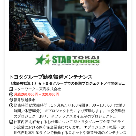
トヨタグループ勤務/設備メンテナンス
《未経験歓迎！》★トヨタグループでの長期プロジェクト／年間休日
120日以上
スターワークス東海株式会社
月給260,000円～320,000円
福井県越前市
勤務時間 総労働時間：1ヶ月あたり168時間 9：00～18：00（実働8
時間／休憩60分） ※プロジェクト先により変動します。 ※交代勤務
のプロジェクトあり。 ※フレックスタイム制のプロジェクト...
仕事内容 お任せするお仕事について ◎トヨタグループ企業でのライ
ン設備における保守保全業務になります。 ▼プロジェクト概要 ・次
世代自動車生産ラインで稼働するロボットや製造設備のメンテナンス