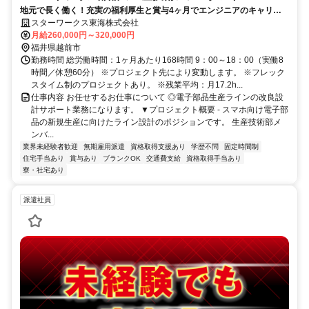
地元で長く働く！充実の福利厚生と賞与4ヶ月でエンジニアのキャリア
を応援／年間休日120日
スターワークス東海株式会社
月給260,000円～320,000円
福井県越前市
勤務時間 総労働時間：1ヶ月あたり168時間 9：00～18：00（実働8
時間／休憩60分） ※プロジェクト先により変動します。 ※フレック
スタイム制のプロジェクトあり。 ※残業平均：月17.2h...
仕事内容 お任せするお仕事について ◎電子部品生産ラインの改良設
計サポート業務になります。 ▼プロジェクト概要 - スマホ向け電子部
品の新規生産に向けたライン設計のポジションです。 生産技術部メ
ンバ...
業界未経験者歓迎
無期雇用派遣
資格取得支援あり
学歴不問
固定時間制
住宅手当あり
賞与あり
ブランクOK
交通費支給
資格取得手当あり
寮・社宅あり
派遣社員