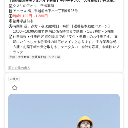
【調剤薬局事務アルバイト募集】今がチャンス！入社祝金3万円進呈
資格・経験一切不要！
クスリのアオキ 平出薬局
アクセス 福井県越前市平出一丁目9番25号
時給1,100円～1,280円
福井県越前市
時間帯 昼、夕方・夜 勤務曜日・時間 【遅番基本勤務パターン】 ・
13:00～18:00の間で 閉局に係る時間まで勤務 ・1日3時間～5時間
仕事情報 ● 仕事内容 調剤薬局での「受付・事務」のお仕事です。 薬
局にいらっしゃる患者様の対応がメインとなります。 主な業務は処
方箋・お薬手帳の受け取りや、データ入力、会計対応等、未経験やブ
ランク...
主婦・主夫歓迎
交通費支給
シフト制
同じ企業の求人
正社員