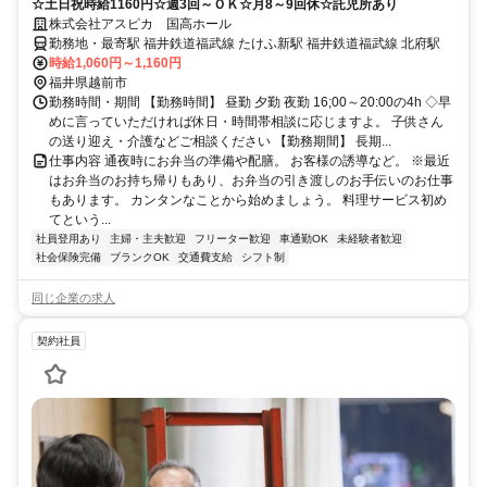
☆土日祝時給1160円☆週3回～ＯＫ☆月8～9回休☆託児所あり
株式会社アスピカ 国高ホール
勤務地・最寄駅 福井鉄道福武線 たけふ新駅 福井鉄道福武線 北府駅
時給1,060円～1,160円
福井県越前市
勤務時間・期間 【勤務時間】 昼勤 夕勤 夜勤 16;00～20:00の4h ◇早
めに言っていただければ休日・時間帯相談に応じますよ。 子供さん
の送り迎え・介護などご相談ください 【勤務期間】 長期...
仕事内容 通夜時にお弁当の準備や配膳。 お客様の誘導など。 ※最近
はお弁当のお持ち帰りもあり、お弁当の引き渡しのお手伝いのお仕事
もあります。 カンタンなことから始めましょう。 料理サービス初め
てという...
社員登用あり
主婦・主夫歓迎
フリーター歓迎
車通勤OK
未経験者歓迎
社会保険完備
ブランクOK
交通費支給
シフト制
同じ企業の求人
契約社員