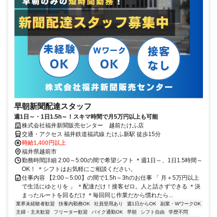
早朝新聞配達スタッフ
週1日～・1日1.5h～！スキマ時間で月5万円以上も可能
株式会社福井新聞販売センター 越前たけふ店
交通・アクセス 福井鉄道福武線 たけふ新駅 徒歩15分
時給1,400円以上
福井県越前市
勤務時間詳細 2:00～5:00の間で希望シフト ＊週1日～、1日1.5時間～
OK！ ＊シフトはお気軽にご相談ください。
仕事内容 【2:00～5:00】の間で1.5h～3hのお仕事 「 月＋5万円以上
で生活にゆとりを 」 ＊配達だけ！接客ゼロ。人と話さずできる ＊決
まったルートを回るだけ ＊毎回同じ作業だから慣れたら...
業界未経験者歓迎
扶養内勤務OK
社員登用あり
週1日からOK
副業・WワークOK
主婦・主夫歓迎
フリーター歓迎
バイク通勤OK
早朝
シフト自由
学歴不問