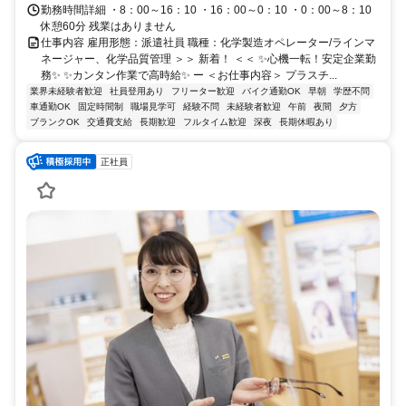
勤務時間詳細 ・8：00～16：10 ・16：00～0：10 ・0：00～8：10
休憩60分 残業はありません
仕事内容 雇用形態：派遣社員 職種：化学製造オペレーター/ラインマ
ネージャー、化学品質管理 ＞＞ 新着！ ＜＜ ✨心機一転！安定企業勤
務✨ ✨カンタン作業で高時給✨ ー ＜お仕事内容＞ プラスチ...
業界未経験者歓迎
社員登用あり
フリーター歓迎
バイク通勤OK
早朝
学歴不問
車通勤OK
固定時間制
職場見学可
経験不問
未経験者歓迎
午前
夜間
夕方
ブランクOK
交通費支給
長期歓迎
フルタイム歓迎
深夜
長期休暇あり
正社員