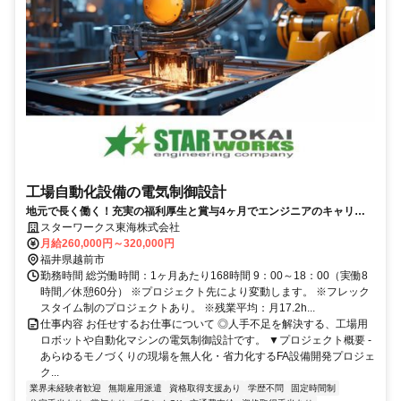
工場自動化設備の電気制御設計
地元で長く働く！充実の福利厚生と賞与4ヶ月でエンジニアのキャリア
を応援／年間休日120日
スターワークス東海株式会社
月給260,000円～320,000円
福井県越前市
勤務時間 総労働時間：1ヶ月あたり168時間 9：00～18：00（実働8
時間／休憩60分） ※プロジェクト先により変動します。 ※フレック
スタイム制のプロジェクトあり。 ※残業平均：月17.2h...
仕事内容 お任せするお仕事について ◎人手不足を解決する、工場用
ロボットや自動化マシンの電気制御設計です。 ▼プロジェクト概要 -
あらゆるモノづくりの現場を無人化・省力化するFA設備開発プロジェ
ク...
業界未経験者歓迎
無期雇用派遣
資格取得支援あり
学歴不問
固定時間制