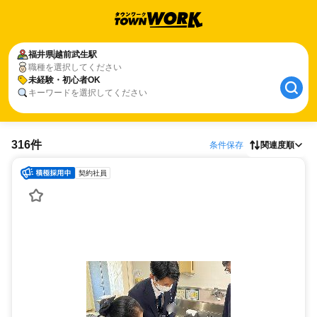
福井県
越前武生駅
職種を選択してください
未経験・初心者OK
キーワードを選択してください
316件
条件保存
関連度順
契約社員