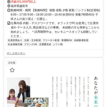
月給181,000円以上
福井県越前市
勤務時間・期間 【勤務時間】 朝勤 昼勤 夕勤 夜勤 ◇シフト制(交替制)
8:00～17:00 9:00～18:00 10:00～18:40 休憩60分 実働7時間40分 子
供さんの送り迎え・介護な...
仕事内容 内勤・デスクワークです。オフィスでPCを使用して伝票作
成や データ入力､商品発注などの事務。 未経験の方も簡単なことから
始めましょう。 ＊試用期間中は、セレモニースタッフも経験してい
ただき...
社員登用あり
主婦・主夫歓迎
フリーター歓迎
車通勤OK
未経験者歓迎
社会保険完備
ブランクOK
交通費支給
シフト制
同じ企業の求人
正社員