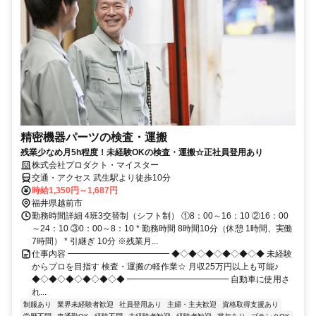
精密機器パーツの検査・運搬
残業少なめ月5h程度！未経験OKの検査・運搬☆正社員登用あり
株式会社プロダクト・マイスター
交通・アクセス 武生駅より徒歩10分
時給1,350円～1,687円
福井県越前市
勤務時間詳細 4班3交替制（シフト制） ①8：00～16：10 ②16：00
～24：10 ③0：00～8：10 * 勤務時間 8時間10分（休憩 1時間、実働
7時間） * 引継ぎ 10分 ※残業月...
仕事内容 ━━━━━━━━━━━━ ◆◇◆◇◆◇◆◇◆◇◆ 未経験
からプロを目指す 検査・運搬の軽作業☆ 月収25万円以上も可能♪
◆◇◆◇◆◇◆◇◆◇◆ ━━━━━━━━━━━━ 自動車に使用さ
れ...
制服あり
業界未経験者歓迎
社員登用あり
主婦・主夫歓迎
資格取得支援あり