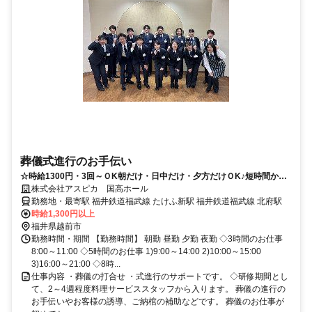
葬儀式進行のお手伝い
☆時給1300円・3回～ＯK朝だけ・日中だけ・夕方だけＯK♪短時間から
フルタイム迄OK
株式会社アスピカ 国高ホール
勤務地・最寄駅 福井鉄道福武線 たけふ新駅 福井鉄道福武線 北府駅
時給1,300円以上
福井県越前市
勤務時間・期間 【勤務時間】 朝勤 昼勤 夕勤 夜勤 ◇3時間のお仕事
8:00～11:00 ◇5時間のお仕事 1)9:00～14:00 2)10:00～15:00
3)16:00～21:00 ◇8時...
仕事内容 ・葬儀の打合せ ・式進行のサポートです。 ◇研修期間とし
て、2～4週程度料理サービススタッフから入ります。 葬儀の進行の
お手伝いやお客様の誘導、ご納棺の補助などです。 葬儀のお仕事が