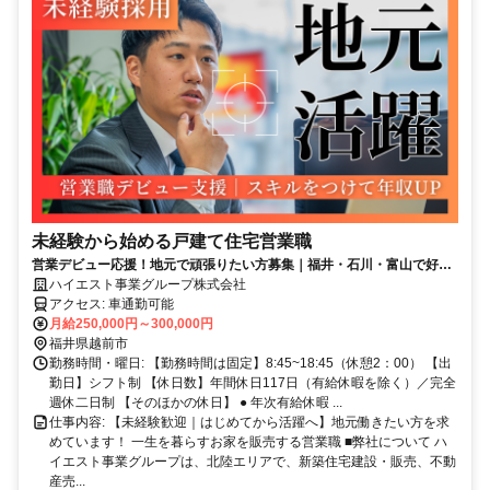
未経験から始める戸建て住宅営業職
営業デビュー応援！地元で頑張りたい方募集｜福井・石川・富山で好き
な勤務地を選べる
ハイエスト事業グループ株式会社
アクセス: 車通勤可能
月給250,000円～300,000円
福井県越前市
勤務時間・曜日: 【勤務時間は固定】8:45~18:45（休憩2：00） 【出
勤日】シフト制 【休日数】年間休日117日（有給休暇を除く）／完全
週休二日制 【そのほかの休日】 ● 年次有給休暇 ...
仕事内容: 【未経験歓迎｜はじめてから活躍へ】地元働きたい方を求
めています！ 一生を暮らすお家を販売する営業職 ■弊社について ハ
イエスト事業グループは、北陸エリアで、新築住宅建設・販売、不動
産売...