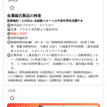
契約社員
金属磁石製品の検査
面接確約！土日休み♪未経験スタートの中高年男性活躍中★
株式会社プロダクト・マイスター
交通・アクセス 武生駅より徒歩10分
時給1,350円
福井県越前市
勤務時間詳細 ■0：00～8：10 └勤務時間 8時間10分 （休憩 1.5時
間、実働 6時間40分、 引継ぎ 10分） ※残業月平均5時間 （基本残業
ありませんが、 たまにイレギュラーで お願...
仕事内容 ＼＼最先端デバイスの製造サポート☆／／ 自動車用センサ
ー（内部製品）の 焼成工程にて、部品の運搬や 仕分けをお任せしま
す。 1～4名の共同作業なので、 未経験からでも「最先端の現場」で
活...
制服あり
業界未経験者歓迎
社員登用あり
60代も応募可
資格取得支援あり
バイク通勤OK
学歴不問
車通勤OK
固定時間制
職場見学可
転勤なし
経験不問
未経験者歓迎
経験者歓迎
研修あり
交通費支給
長期歓迎
深夜
正社員