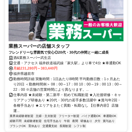
業務スーパーの店舗スタッフ
フレンドリーな雰囲気で安心◎20代・30代の仲間と一緒に成長
酒&業務スーパー武生店
交通・アクセス 福井鉄道福武線「家久駅」より車で4分 ★車通勤OK
月給231,280円～383,440円
福井県越前市
勤務時間詳細 実働時間：1日あたり8時間 平均勤務日数：1ヶ月あた
り20日 ＜勤務時間例＞ 08：00～17：00 10：00～19：00 13：00～
22：00 ※店舗の営業時間により異なります。...
仕事内容 ★未経験・第二新卒・初めて転職歓迎 ★入社後研修・キャ
リアアップ研修あり ★20代・30代の若手多数活躍中 ★賞与年2回・
各種手当あり ★エリアをまたぐ異動・転勤なし 【仕事内容】 店舗
運...
業界未経験者歓迎
主婦・主夫歓迎
フリーター歓迎
バイク通勤OK
車通勤OK
経験不問
未経験者歓迎
住宅手当あり
午前
夜間
研修あり
夕方
賞与あり
ブランクOK
育休あり
交通費支給
長期歓迎
シフト制