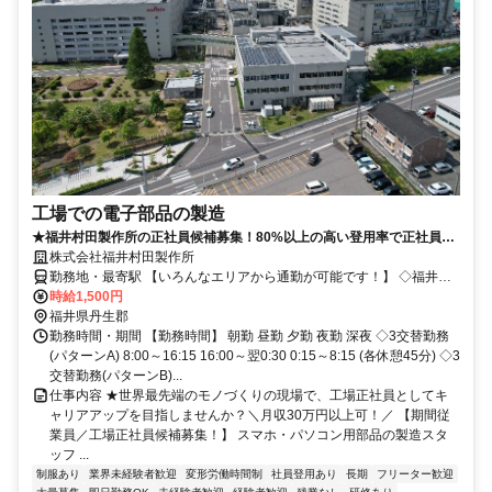
工場での電子部品の製造
★福井村田製作所の正社員候補募集！80%以上の高い登用率で正社員に
なれるチャンス！
株式会社福井村田製作所
勤務地・最寄駅 【いろんなエリアから通勤が可能です！】 ◇福井市
からも通勤されてます。 ◇敦賀市からの通勤されてます。 ◇坂井市
時給1,500円
からも通勤されてます。 ◇丹生郡越前町からも通勤されてます。 ◇
福井県丹生郡
南条郡南越前町からも通勤されてます。 ◇大野市からもも通勤され
勤務時間・期間 【勤務時間】 朝勤 昼勤 夕勤 夜勤 深夜 ◇3交替勤務
てます。 ◇勝山市からもも通勤されてます。
(パターンA) 8:00～16:15 16:00～翌0:30 0:15～8:15 (各休憩45分) ◇3
交替勤務(パターンB)...
仕事内容 ★世界最先端のモノづくりの現場で、工場正社員としてキ
ャリアアップを目指しませんか？＼月収30万円以上可！／ 【期間従
業員／工場正社員候補募集！】 スマホ・パソコン用部品の製造スタ
ッフ ...
制服あり
業界未経験者歓迎
変形労働時間制
社員登用あり
長期
フリーター歓迎