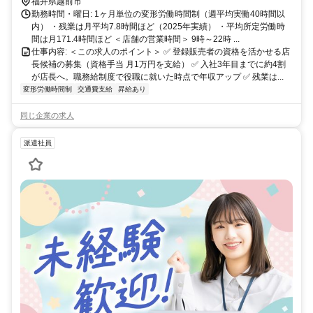
福井県越前市
勤務時間・曜日: 1ヶ月単位の変形労働時間制（週平均実働40時間以
内） ・残業は月平均7.8時間ほど（2025年実績） ・平均所定労働時
間は月171.4時間ほど ＜店舗の営業時間＞ 9時～22時 ...
仕事内容: ＜この求人のポイント＞ ✅ 登録販売者の資格を活かせる店
長候補の募集（資格手当 月1万円を支給） ✅ 入社3年目までに約4割
が店長へ。職務給制度で役職に就いた時点で年収アップ ✅ 残業は...
変形労働時間制
交通費支給
昇給あり
同じ企業の求人
派遣社員