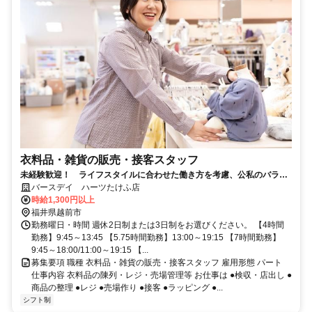
衣料品・雑貨の販売・接客スタッフ
未経験歓迎！ ライフスタイルに合わせた働き方を考慮、公私のバラン
ス良く楽しく活躍できるお店です◎
バースデイ ハーツたけふ店
時給1,300円以上
福井県越前市
勤務曜日・時間 週休2日制または3日制をお選びください。 【4時間
勤務】9:45～13:45 【5.75時間勤務】13:00～19:15 【7時間勤務】
9:45～18:00/11:00～19:15 【...
募集要項 職種 衣料品・雑貨の販売・接客スタッフ 雇用形態 パート
仕事内容 衣料品の陳列・レジ・売場管理等 お仕事は ●検収・店出し ●
商品の整理 ●レジ ●売場作り ●接客 ●ラッピング ●...
シフト制