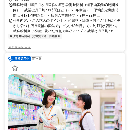
勤務時間・曜日: 1ヶ月単位の変形労働時間制（週平均実働40時間以
内） ・残業は月平均7.8時間ほど（2025年実績） ・平均所定労働時
間は月171.4時間ほど ＜店舗の営業時間＞ 9時～22時 ...
仕事内容: ＜この求人のポイント＞ ✅ 資格・経験不問／入社後にイチ
から学べる店長候補の募集です ✅ 入社3年目までに約4割が店長へ。
職務給制度で役職に就いた時点で年収アップ ✅ 残業は月平均7.8...
変形労働時間制
交通費支給
昇給あり
同じ企業の求人
正社員