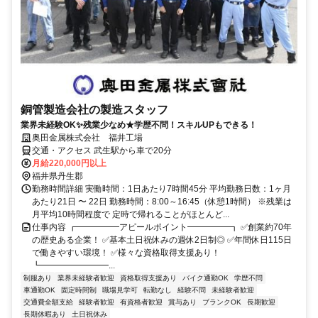
銅管製造会社の製造スタッフ
業界未経験OK✨残業少なめ★学歴不問！スキルUPもできる！
奥田金属株式会社 福井工場
交通・アクセス 武生駅から車で20分
月給220,000円以上
福井県丹生郡
勤務時間詳細 実働時間：1日あたり7時間45分 平均勤務日数：1ヶ月
あたり21日 〜 22日 勤務時間：8:00～16:45（休憩1時間） ※残業は
月平均10時間程度で 定時で帰れることがほとんど...
仕事内容 ┏━━━━━アピールポイント━━━━━┓ ✅創業約70年
の歴史ある企業！ ✅基本土日祝休みの週休2日制◎ ✅年間休日115日
で働きやすい環境！ ✅様々な資格取得支援あり！
┗━━━━━━━━...
制服あり
業界未経験者歓迎
資格取得支援あり
バイク通勤OK
学歴不問
車通勤OK
固定時間制
職場見学可
転勤なし
経験不問
未経験者歓迎
交通費全額支給
経験者歓迎
有資格者歓迎
賞与あり
ブランクOK
長期歓迎
長期休暇あり
土日祝休み