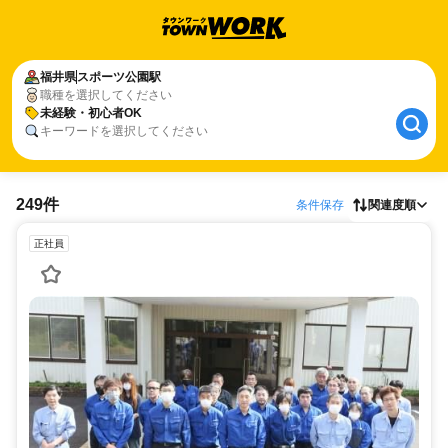
福井県
スポーツ公園駅
職種を選択してください
未経験・初心者OK
キーワードを選択してください
249件
条件保存
関連度順
正社員