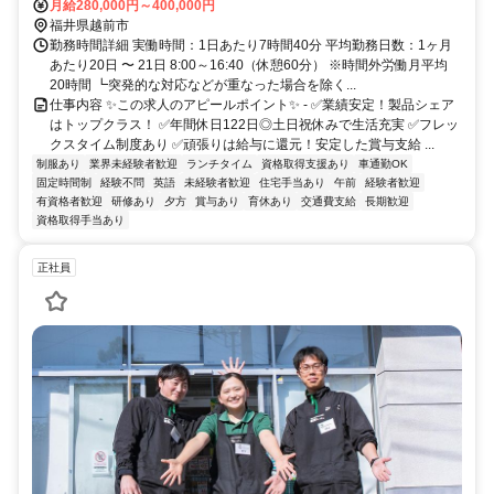
月給280,000円～400,000円
福井県越前市
勤務時間詳細 実働時間：1日あたり7時間40分 平均勤務日数：1ヶ月
あたり20日 〜 21日 8:00～16:40（休憩60分） ※時間外労働月平均
20時間 ┗突発的な対応などが重なった場合を除く...
仕事内容 ✨この求人のアピールポイント✨ - ✅業績安定！製品シェア
はトップクラス！ ✅年間休日122日◎土日祝休みで生活充実 ✅フレッ
クスタイム制度あり ✅頑張りは給与に還元！安定した賞与支給 ...
制服あり
業界未経験者歓迎
ランチタイム
資格取得支援あり
車通勤OK
固定時間制
経験不問
英語
未経験者歓迎
住宅手当あり
午前
経験者歓迎
有資格者歓迎
研修あり
夕方
賞与あり
育休あり
交通費支給
長期歓迎
資格取得手当あり
正社員