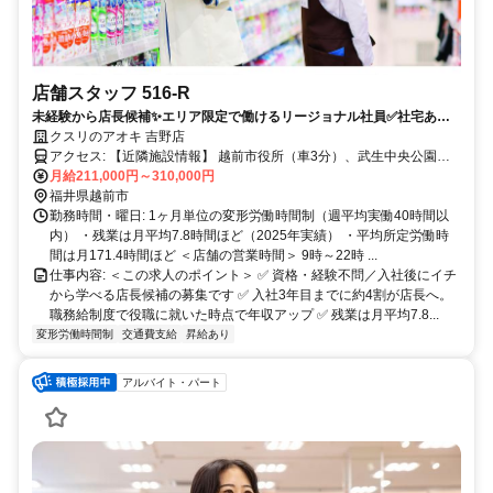
店舗スタッフ 516-R
未経験から店長候補✨エリア限定で働けるリージョナル社員✅社宅あり
｜残業月7.8h
クスリのアオキ 吉野店
アクセス: 【近隣施設情報】 越前市役所（車3分）、武生中央公園
月給211,000円～310,000円
（車3分）、武生駅（車3分） 【近隣学校情報】 仁愛大学（車10分）
福井県越前市
勤務時間・曜日: 1ヶ月単位の変形労働時間制（週平均実働40時間以
内） ・残業は月平均7.8時間ほど（2025年実績） ・平均所定労働時
間は月171.4時間ほど ＜店舗の営業時間＞ 9時～22時 ...
仕事内容: ＜この求人のポイント＞ ✅ 資格・経験不問／入社後にイチ
から学べる店長候補の募集です ✅ 入社3年目までに約4割が店長へ。
職務給制度で役職に就いた時点で年収アップ ✅ 残業は月平均7.8...
変形労働時間制
交通費支給
昇給あり
アルバイト・パート