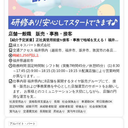
店舗一般職 販売・事務・接客
【紹介予定派遣】正社員登用前提✨接客・事務で地域を支える！ 福井県
内8店舗展開の安定企業で、未経験から「店舗の顔」へ。
縁エキスパート株式会社
交通アクセス 福井県内（越前市、福井市、坂井市、敦賀市の各店
舗） ※各就業先により異なります。 ★マイカー通勤OK（無料駐車場
時給1,250円以上
完備）
福井県越前市
勤務時間 固定時間制 シフト制（実働7時間45分／休憩85分） (1) 8:30
～17:45 (2) 9:00～18:15 (3) 10:00～19:15 ※配属店舗により営業時間
が異なります。...
仕事内容 福井県内に8店舗を展開するタイヤ販売グループにて、 接
客・販売および事務業務を中心とした店舗運営のサポートをお願いし
ます。 お客様とのコミュニケーションを大切にしながら、店舗の円
滑な運営を支...
社員登用あり
資格取得支援あり
長期
社会保険あり
車通勤OK
即日勤務OK
固定時間制
経験不問
未経験者歓迎
経験者歓迎
研修あり
社会保険完備
賞与あり
交通費支給
長期歓迎
昇給あり
賞与年2回あり
アルバイト・パート