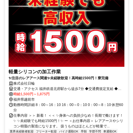
軽量シリコンの加工作業
✨注目のレアアース関連✨未経験歓迎！高時給1500円！寮完備
株式会社日輪
交通・アクセス 福井鉄道北府駅から徒歩7分 ◆交通費規定支給 ◆車
通勤可
時給1,500円～1,875円
福井県越前市
勤務時間詳細 8：00～16：10 16：00～0：10 0：00～8：10 休憩60
分
仕事内容 ＞＞ 新着！ ＜＜ ✨身体への負担少なめ！長期で働けます！
✨ ✨未経験でも時給1500円！✨ ー ＜お仕事内容＞ レアアースやシリ
コン樹脂の製造になります。 扱うものはほとんどが軽量で...
業界未経験者歓迎
フリーター歓迎
バイク通勤OK
早朝
学歴不問
車通勤OK