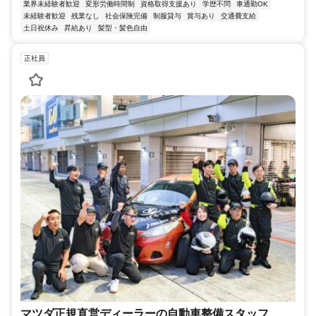
業界未経験者歓迎
変形労働時間制
資格取得支援あり
学歴不問
車通勤OK
未経験者歓迎
残業なし
社会保険完備
制服貸与
賞与あり
交通費支給
土日祝休み
昇給あり
髪型・髪色自由
正社員
マツダ正規直営ディーラーの自動車整備スタッフ