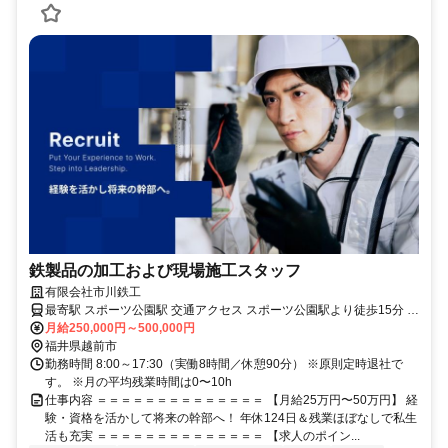
鉄製品の加工および現場施工スタッフ
有限会社市川鉄工
最寄駅 スポーツ公園駅 交通アクセス スポーツ公園駅より徒歩15分 ・
マイカー通勤OK / バイク通勤OK ※主に福井県内の現場です。 （1日
月給250,000円～500,000円
1現場 / 2名以上で対応）
福井県越前市
勤務時間 8:00～17:30（実働8時間／休憩90分） ※原則定時退社で
す。 ※月の平均残業時間は0〜10h
仕事内容 ＝＝＝＝＝＝＝＝＝＝＝＝＝＝ 【月給25万円〜50万円】 経
験・資格を活かして将来の幹部へ！ 年休124日＆残業ほぼなしで私生
活も充実 ＝＝＝＝＝＝＝＝＝＝＝＝＝＝ 【求人のポイン...