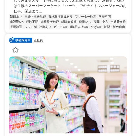
してみませんか？丁寧に教えるので未経験でも安心。 お任せするの
は生協のスーパーマーケット「ハーツ」でのナイトマネージャーのお
仕事。閉店まで...
制服あり
主婦・主夫歓迎
資格取得支援あり
フリーター歓迎
学歴不問
車通勤OK
経験不問
未経験者歓迎
経験者歓迎
残業なし
夜間
夕方
交通費支給
長期歓迎
シフト制
社割あり
ピアスOK
週4日以上OK
ひげOK
髪型・髪色自由
正社員