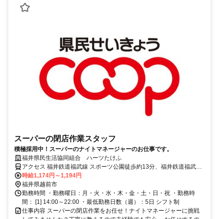
スーパーの閉店作業スタッフ
積極採用中！スーパーのナイトマネージャーのお仕事です。
福井県民生活協同組合 ハーツたけふ
アクセス 福井鉄道福武線 スポーツ公園徒歩約13分、福井鉄道福武線
家久徒歩約19分、福井鉄道福武線 北府徒歩約26分
時給1,174円～1,194円
福井県越前市
勤務時間 ・勤務曜日：月・火・水・木・金・土・日・祝 ・勤務時
間： [1] 14:00～22:00 ・最低勤務日数（週）：5日 シフト制
仕事内容 スーパーの閉店作業をお任せ！ナイトマネージャーに挑戦