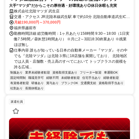
大手“マツダ”だからこその厚待遇・好環境あり◎休日休暇も充実
株式会社北陸マツダ 武生店
交通・アクセス JR北陸本線武生駅 車で約10分 北陸自動車道武生IC
車で約5分
月給190,000円～370,000円
福井県越前市
勤務時間詳細 総労働時間：1ヶ月あたり158時間 9:30～18:00（1日実
働7.5時間／昼休憩1時間あり） ※月に2～3回18:30終業あり ※残業
ほぼ無し
仕事内容 誰もが知っている日本の自動車メーカー『マツダ』 その中
でも『北陸マツダ』は北陸３県に18店舗を展開しており、 北陸地区
では人員・店舗数・売上高のすべてにおいて トップクラスの規模を
誇る広域...
制服あり
業界未経験者歓迎
資格取得支援あり
フリーター歓迎
車通勤OK
固定時間制
職場見学可
経験不問
未経験者歓迎
住宅手当あり
経験者歓迎
有資格者歓迎
研修あり
賞与あり
ブランクOK
交通費支給
資格取得手当あり
社割あり
長期休暇あり
派遣社員