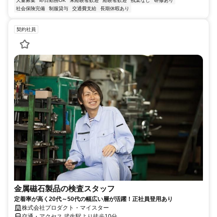
大量募集
即日勤務OK
未経験者歓迎
経験者歓迎
残業なし
研修あり
社会保険完備
制服貸与
交通費支給
長期休暇あり
契約社員
金属磁石製品の検査スタッフ
定着率が高く20代～50代の幅広い層が活躍！正社員登用あり
株式会社プロダクト・マイスター
交通・アクセス 武生駅より徒歩10分