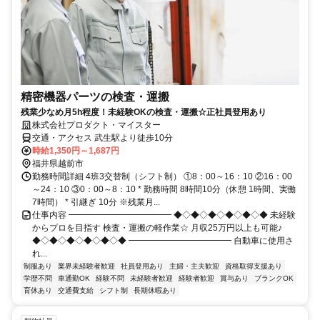
精密機器パーツの検査・運搬
残業少なめ月5h程度！未経験OKの検査・運搬☆正社員登用あり
株式会社プロダクト・マイスター
交通・アクセス 武生駅より徒歩10分
時給1,350円～1,687円
福井県越前市
勤務時間詳細 4班3交替制（シフト制） ①8：00～16：10 ②16：00
～24：10 ③0：00～8：10 * 勤務時間 8時間10分（休憩 1時間、実働
7時間） * 引継ぎ 10分 ※残業月...
仕事内容 ━━━━━━━━━━━━ ◆◇◆◇◆◇◆◇◆◇◆ 未経験
からプロを目指す 検査・運搬の軽作業☆ 月収25万円以上も可能♪
◆◇◆◇◆◇◆◇◆◇◆ ━━━━━━━━━━━━ 自動車に使用さ
れ...
制服あり
業界未経験者歓迎
社員登用あり
主婦・主夫歓迎
資格取得支援あり
学歴不問
車通勤OK
経験不問
未経験者歓迎
経験者歓迎
賞与あり
ブランクOK
育休あり
交通費支給
シフト制
長期休暇あり