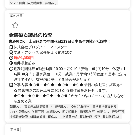
シフト自由
固定時間制
昇給あり
契約社員
金属磁石製品の検査
未経験OK！土日休みで年間休日123日☆中高年男性が活躍中！
株式会社プロダクト・マイスター
交通・アクセス 武生駅より徒歩10分
時給1,350円
福井県越前市
勤務時間詳細 ■勤務時間 16:00～翌0:10 └実働：6時間40分 └休憩：1
時間30分 └引継ぎ業務：10分 └残業：月平均5時間程度 ※基本は定時
退社ですが、 突発的に発生する場合があります...
仕事内容 ◆◇◆━◆◇◆━◆◇◆━◆◇◆ 最新の自動車に搭載され
る 精密機器の製造工程における 各種作業をお任せします。
◆◇◆━◆◇◆━◆◇◆━◆◇◆ 1名から4名のチームで 協力しなが
ら進める業...
制服あり
業界未経験者歓迎
社員登用あり
60代も応募可
資格取得支援あり
バイク通勤OK
学歴不問
車通勤OK
固定時間制
職場見学可
転勤なし
経験不問
未経験者歓迎
経験者歓迎
研修あり
交通費支給
長期歓迎
深夜
長期休暇あり
正社員