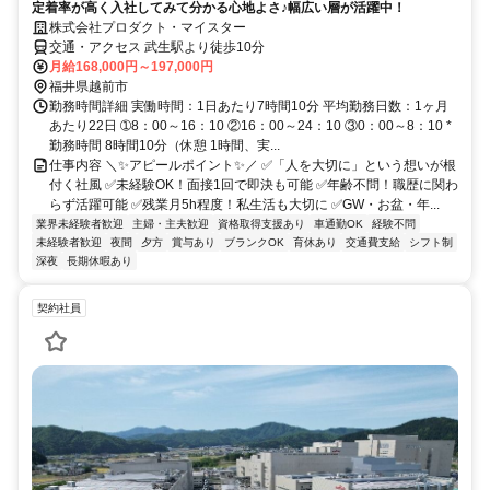
定着率が高く入社してみて分かる心地よさ♪幅広い層が活躍中！
株式会社プロダクト・マイスター
交通・アクセス 武生駅より徒歩10分
月給168,000円～197,000円
福井県越前市
勤務時間詳細 実働時間：1日あたり7時間10分 平均勤務日数：1ヶ月
あたり22日 ➀8：00～16：10 ②16：00～24：10 ③0：00～8：10 *
勤務時間 8時間10分（休憩 1時間、実...
仕事内容 ＼✨アピールポイント✨／ ✅「人を大切に」という想いが根
付く社風 ✅未経験OK！面接1回で即決も可能 ✅年齢不問！職歴に関わ
らず活躍可能 ✅残業月5h程度！私生活も大切に ✅GW・お盆・年...
業界未経験者歓迎
主婦・主夫歓迎
資格取得支援あり
車通勤OK
経験不問
未経験者歓迎
夜間
夕方
賞与あり
ブランクOK
育休あり
交通費支給
シフト制
深夜
長期休暇あり
契約社員