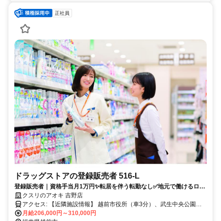
正社員
ドラッグストアの登録販売者 516-L
登録販売者｜資格手当月1万円✨転居を伴う転勤なし✅地元で働けるロー
カル社員
クスリのアオキ 吉野店
アクセス: 【近隣施設情報】 越前市役所（車3分）、武生中央公園
月給206,000円～310,000円
（車3分）、武生駅（車3分） 【近隣学校情報】 仁愛大学（車10分）