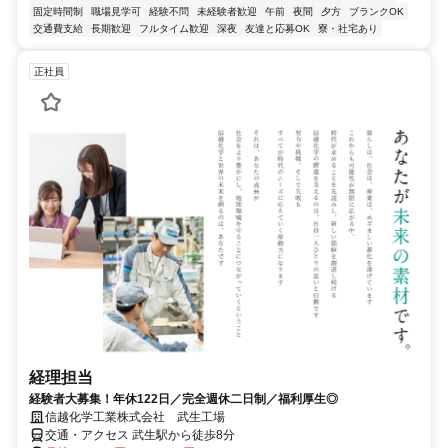
固定時間制
職場見学可
経験不問
未経験者歓迎
午前
夜間
夕方
ブランクOK
交通費支給
長期歓迎
フルタイム歓迎
深夜
友達と応募OK
寮・社宅あり
正社員
経理担当
経験者大募集！年休122日／完全週休二日制／福利厚生◎
信越化学工業株式会社 武生工場
交通・アクセス 武生駅から徒歩8分