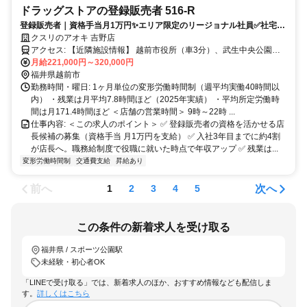
ドラッグストアの登録販売者 516-R
登録販売者｜資格手当月1万円✨エリア限定のリージョナル社員✅社宅あ
り｜残業月7.8h
クスリのアオキ 吉野店
アクセス: 【近隣施設情報】 越前市役所（車3分）、武生中央公園
月給221,000円～320,000円
（車3分）、武生駅（車3分） 【近隣学校情報】 仁愛大学（車10分）
福井県越前市
勤務時間・曜日: 1ヶ月単位の変形労働時間制（週平均実働40時間以
内） ・残業は月平均7.8時間ほど（2025年実績） ・平均所定労働時
間は月171.4時間ほど ＜店舗の営業時間＞ 9時～22時 ...
仕事内容: ＜この求人のポイント＞ ✅ 登録販売者の資格を活かせる店
長候補の募集（資格手当 月1万円を支給） ✅ 入社3年目までに約4割
が店長へ。職務給制度で役職に就いた時点で年収アップ ✅ 残業は...
変形労働時間制
交通費支給
昇給あり
前へ
次へ
1
2
3
4
5
この条件の新着求人を受け取る
福井県 / スポーツ公園駅
未経験・初心者OK
「LINEで受け取る」では、新着求人のほか、おすすめ情報なども配信しま
す。
詳しくはこちら