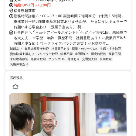
時給1,053円～1,100円
福井県越前市
勤務時間詳細 8：00～17：00 実働時間 7時間30分 （休憩 1.5時間）
※残業月平均5時間 ※基本残業ありませんが、 たまにイレギュラーで
お願いする場合あり （残業手当あり） 契...
仕事内容 ＼*˚✧₊⁎༚✨アピールポイント✨˚✧₊⁎*／ ✅面接1回、未経験で
も大丈夫！ ✅学歴・年齢・職歴不問！社員登用あり！ ✅残業月平均5
時間と少なめ！ ワークライフバランス充実！ ✅お盆や年...
制服あり
業界未経験者歓迎
社員登用あり
副業・WワークOK
主婦・主夫歓迎
資格取得支援あり
フリーター歓迎
学歴不問
車通勤OK
固定時間制
経験不問
未経験者歓迎
経験者歓迎
ブランクOK
育休あり
交通費支給
長期歓迎
長期休暇あり
契約社員