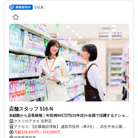
正社員
店舗スタッフ 516-N
未経験から店長候補｜年収例900万円(10年目)✨全国で活躍するナショナ
ル社員✅社宅あり
クスリのアオキ 吉野店
アクセス: 【近隣施設情報】 越前市役所（車3分）、武生中央公園
月給226,000円～320,000円
（車3分）、武生駅（車3分） 【近隣学校情報】 仁愛大学（車10分）
福井県越前市