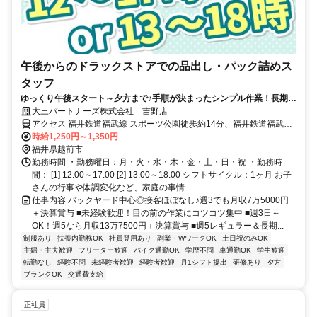
午後からのドラックストアでの品出し・パック詰めス
タッフ
ゆっくり午後スタート～夕方まで♪手順が決まったシンプル作業！長期で
活躍★Wワークに◎
大三パートナーズ株式会社 吉野店
アクセス 福井鉄道福武線 スポーツ公園徒歩約14分、福井鉄道福武線
家久徒歩約21分、福井鉄道福武線 北府徒歩約22分 芝原4丁目バス停
時給1,250円～1,350円
より徒歩3分
福井県越前市
勤務時間 ・勤務曜日：月・火・水・木・金・土・日・祝 ・勤務時
間： [1] 12:00～17:00 [2] 13:00～18:00 シフトサイクル：1ヶ月 お子
さんの行事や体調変化など、家庭の事情...
仕事内容 バックヤード中心◎接客ほぼなし♪週3でも月収7万5000円
＋決算賞与 ■未経験歓迎！目の前の作業にコツコツ集中 ■週3日～
OK！週5なら月収13万7500円＋決算賞与 ■週5レギュラー＆長期...
制服あり
扶養内勤務OK
社員登用あり
副業・WワークOK
土日祝のみOK
主婦・主夫歓迎
フリーター歓迎
バイク通勤OK
学歴不問
車通勤OK
学生歓迎
転勤なし
経験不問
未経験者歓迎
経験者歓迎
月1シフト提出
研修あり
夕方
ブランクOK
交通費支給
正社員