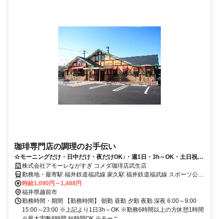
珈琲専門店の調理のお手伝い
☆モーニングだけ・日中だけ・夜だけOK♪・週1日・3h～OK・土日祝時
給1190円
株式会社アモーレながすぎ コメダ珈琲店武生店
勤務地・最寄駅 福井鉄道福武線 家久駅 福井鉄道福武線 スポーツ公園
駅
時給1,090円～1,488円
福井県越前市
勤務時間・期間 【勤務時間】 朝勤 昼勤 夕勤 夜勤 深夜 6:00～9:00
15:00～23:00 ※上記より1日3h～OK ※勤務6時間以上の方休憩1時間
※最大実働8時間 短時間OK ※モーニ...