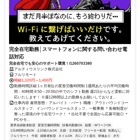
完全在宅勤務│スマートフォンに関する問い合わせ電
話対応
完全在宅でも安心のサポート環境！/1260703380
アルティウスリンク株式会社
フルリモート
時給1,320円～1,400円
勤務時間詳細 1ヶ月単位の変形労働時間制 1週間あたりの平均労働時
間：40時間 8:50～20:00の中でのシフト勤務 週2日からなど柔軟に対
応いたします！ ※週12時間以上の勤務をお願いしておりま...
仕事内容 雇用形態：アルバイト・パート 職種：アウトバウンドコー
ルスタッフ、インバウンドコールスタッフ、一般事務 ＊各種制度が
整った環境の中で在宅ワーク！ ＊出社不要で全国から応募可能◎ ＊
PCやモ...
業界未経験者歓迎
変形労働時間制
扶養内勤務OK
副業・WワークOK
1日4時間以内OK
土日祝のみOK
主婦・主夫歓迎
フリーター歓迎
転勤なし
フルリモート
午前
経験者歓迎
ネイルOK
月1シフト提出
研修あり
夕方