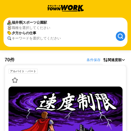
福井県
スポーツ公園駅
職種を選択してください
夕方からの仕事
キーワードを選択してください
70件
条件保存
関連度順
アルバイト・パート