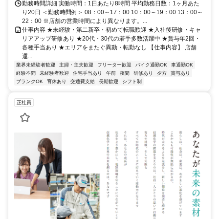
勤務時間詳細 実働時間：1日あたり8時間 平均勤務日数：1ヶ月あた
り20日 ＜勤務時間例＞ 08：00～17：00 10：00～19：00 13：00～
22：00 ※店舗の営業時間により異なります。...
仕事内容 ★未経験・第二新卒・初めて転職歓迎 ★入社後研修・キャ
リアアップ研修あり ★20代・30代の若手多数活躍中 ★賞与年2回・
各種手当あり ★エリアをまたぐ異動・転勤なし 【仕事内容】 店舗
運...
業界未経験者歓迎
主婦・主夫歓迎
フリーター歓迎
バイク通勤OK
車通勤OK
経験不問
未経験者歓迎
住宅手当あり
午前
夜間
研修あり
夕方
賞与あり
ブランクOK
育休あり
交通費支給
長期歓迎
シフト制
正社員