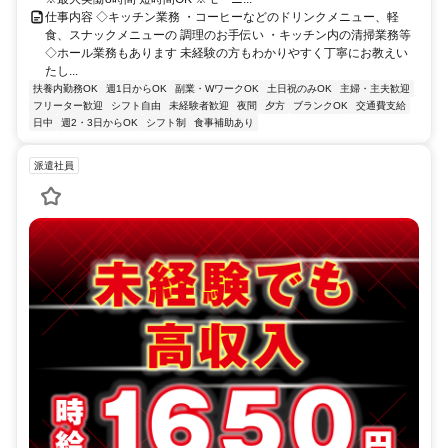
仕事内容 ◇キッチン業務 ・コーヒーなどのドリンクメニュー、軽
食、スナックメニューの 調理のお手伝い ・キッチン内の清掃業務等
◇ホール業務もあります 未経験の方もわかりやすく丁寧にお教えい
たし...
扶養内勤務OK
週1日からOK
副業・WワークOK
土日祝のみOK
主婦・主夫歓迎
フリーター歓迎
シフト自由
未経験者歓迎
夜間
夕方
ブランクOK
交通費支給
日中
週2・3日からOK
シフト制
食事補助あり
派遣社員