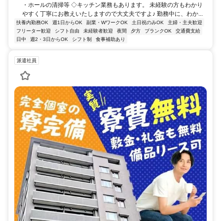
・ホールの清掃等 ◇キッチン業務もあります。 未経験の方もわかり
やすく丁寧にお教えいたしますので大丈夫ですよ♪ 勤務中に、わか...
扶養内勤務OK
週1日からOK
副業・WワークOK
土日祝のみOK
主婦・主夫歓迎
フリーター歓迎
シフト自由
未経験者歓迎
夜間
夕方
ブランクOK
交通費支給
日中
週2・3日からOK
シフト制
食事補助あり
派遣社員