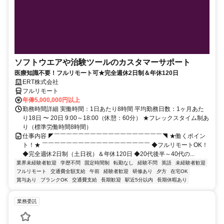
ソフトウエアや治験ツールのカスタマーサポート
医療知識不要！フルリモート可★完全週休2日制＆年休120日
ERT株式会社
フルリモート
年俸5,000,000円以上
勤務時間詳細 実働時間：1日あたり8時間 平均勤務日数：1ヶ月あた
り18日 〜 20日 9:00～18:00（休憩：60分） ★フレックスタイム制あ
り（標準労働時間8時間）
仕事内容 ◤￣￣￣￣￣￣￣￣￣￣￣￣￣￣￣￣￣￣◥ ★働くポイン
ト！★ ￣￣￣￣￣￣￣￣￣￣￣￣￣￣￣￣￣￣ ◆フルリモートOK！
◆完全週休2日制（土日祝）＆年休120日 ◆20代後半～40代の...
業界未経験者歓迎
学歴不問
固定時間制
転勤なし
経験不問
英語
未経験者歓迎
フルリモート
交通費全額支給
午前
経験者歓迎
研修あり
夕方
在宅OK
賞与あり
ブランクOK
交通費支給
長期歓迎
駅近5分以内
長期休暇あり
業務委託