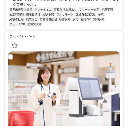
ク業務」をお...
業界未経験者歓迎
ランチタイム
資格取得支援あり
フリーター歓迎
学歴不問
固定時間制
職場見学可
経験不問
フルリモート
交通費全額支給
午前
経験者歓迎
残業なし
有資格者歓迎
研修あり
夕方
在宅OK
賞与あり
ブランクOK
交通費支給
アルバイト・パート