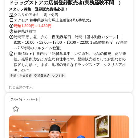
ドラッグストアの店舗登録販売者(実務経験不問 )
スタッフ募集！登録販売資格必須！
クスリのアオキ 馬上免店
アクセス 福井県越前市馬上免町第4号6番地の2
時給1,200円～1,430円
福井県越前市
時間帯 朝、昼、夕方・夜 勤務曜日・時間 【基本勤務パターン】 ・
8:30～16:00 ・12:00～18:00 ・16:00～22:00 1日5時間程度 （7時間
～7.5時間のフルタイム歓迎）
仕事情報 ● 仕事内容 「絶賛募集中」レジ応対、商品の補充、商品発
注、売場作成など が主なお仕事です。登録販売者としてお薬などの
接客もお願いし ます。地域の身近なドラッグストア「クスリのアオ
キ」のパ...
主婦・主夫歓迎
交通費支給
シフト制
同じ企業の求人
アルバイト・パート