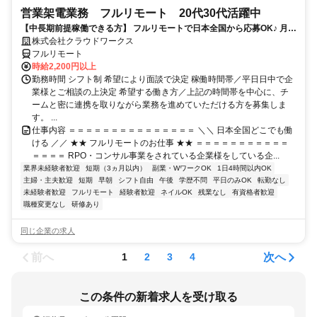
営業架電業務 フルリモート 20代30代活躍中
【中長期前提稼働できる方】 フルリモートで日本全国から応募OK♪ 月稼
働40時間で安定収入！
株式会社クラウドワークス
フルリモート
時給2,200円以上
勤務時間 シフト制 希望により面談で決定 稼働時間帯／平日日中で企
業様とご相談の上決定 希望する働き方／上記の時間帯を中心に、チ
ームと密に連携を取りながら業務を進めていただける方を募集しま
す。 ...
仕事内容 ＝＝＝＝＝＝＝＝＝＝＝＝＝＝＝ ＼＼ 日本全国どこでも働
ける ／／ ★★ フルリモートのお仕事 ★★ ＝＝＝＝＝＝＝＝＝＝＝
＝＝＝＝ RPO・コンサル事業をされている企業様をしている企...
業界未経験者歓迎
短期（3ヵ月以内）
副業・WワークOK
1日4時間以内OK
主婦・主夫歓迎
短期
早朝
シフト自由
午後
学歴不問
平日のみOK
転勤なし
未経験者歓迎
フルリモート
経験者歓迎
ネイルOK
残業なし
有資格者歓迎
職種変更なし
研修あり
同じ企業の求人
前へ
次へ
1
2
3
4
この条件の新着求人を受け取る