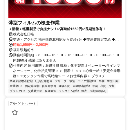
薄型フィルムの検査作業
＜新着＞軽量製品で負担ナシ！✅高時給1650円✅長期連休有！
株式会社日輪
交通・アクセス 福井鉄道北府駅から徒歩7分 ◆交通費規定支給 ◆車
通勤可
時給1,650円～2,063円
福井県越前市
勤務時間詳細 ・8：00～16：10 ・16：00～0：10 ・0：00～8：10
休憩60分 残業はありません
仕事内容 雇用形態：派遣社員 職種：化学製造オペレーター/ラインマ
ネージャー、化学品質管理 ＞＞ 新着！ ＜＜ ✨心機一転！安定企業勤
務✨ ✨カンタン作業で高時給✨ ー ＜お仕事内容＞ プラスチ...
業界未経験者歓迎
社員登用あり
フリーター歓迎
バイク通勤OK
早朝
学歴不問
車通勤OK
固定時間制
職場見学可
経験不問
未経験者歓迎
午前
夜間
夕方
ブランクOK
交通費支給
長期歓迎
フルタイム歓迎
深夜
長期休暇あり
アルバイト・パート