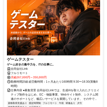
ゲームテスター
ゲーム好きの集中力を、ITの仕事に。
合同会社Link
フルリモート
月給267,000円～350,000円
勤務時間詳細 総労働時間：1ヶ月あたり160時間 9:30〜18:30(実働8
時間)
仕事内容 ●募集背景 合同会社Linkでは、生成AIを取り入れたクリエイ
ティブ制作をはじめ、EC・物販事業、Webサイト制作、システム関
連のサポートなど、幅広いサービスを展開しています。 その中で...
資格取得支援あり
固定時間制
フルリモート
午前
研修あり
夕方