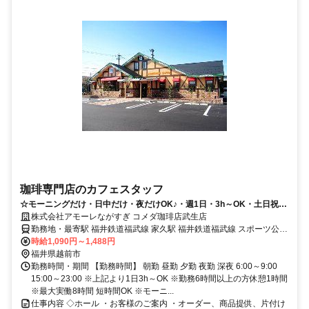
珈琲専門店のカフェスタッフ
☆モーニングだけ・日中だけ・夜だけOK♪・週1日・3h～OK・土日祝時
給1190円
株式会社アモーレながすぎ コメダ珈琲店武生店
勤務地・最寄駅 福井鉄道福武線 家久駅 福井鉄道福武線 スポーツ公園
駅
時給1,090円～1,488円
福井県越前市
勤務時間・期間 【勤務時間】 朝勤 昼勤 夕勤 夜勤 深夜 6:00～9:00
15:00～23:00 ※上記より1日3h～OK ※勤務6時間以上の方休憩1時間
※最大実働8時間 短時間OK ※モーニ...
仕事内容 ◇ホール ・お客様のご案内 ・オーダー、商品提供、片付け