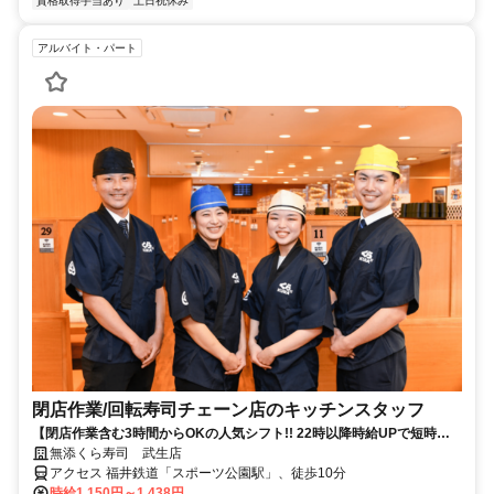
資格取得手当あり
土日祝休み
アルバイト・パート
閉店作業​/回転寿司チェーン店のキッチンスタッフ
【閉店作業含む3時間からOKの人気シフト!! 22時以降時給UPで短時間
で稼げる】
無添くら寿司 武生店
アクセス 福井鉄道「スポーツ公園駅」、徒歩10分
時給1,150円～1,438円