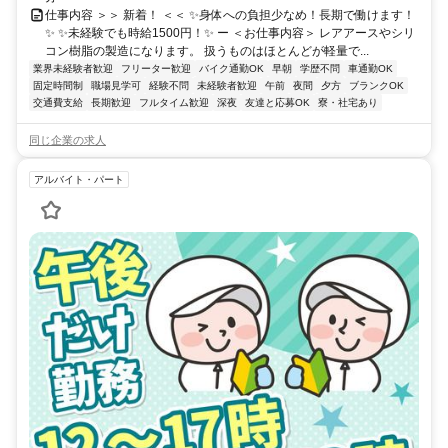
仕事内容 ＞＞ 新着！ ＜＜ ✨身体への負担少なめ！長期で働けます！
✨ ✨未経験でも時給1500円！✨ ー ＜お仕事内容＞ レアアースやシリ
コン樹脂の製造になります。 扱うものはほとんどが軽量で...
業界未経験者歓迎
フリーター歓迎
バイク通勤OK
早朝
学歴不問
車通勤OK
固定時間制
職場見学可
経験不問
未経験者歓迎
午前
夜間
夕方
ブランクOK
交通費支給
長期歓迎
フルタイム歓迎
深夜
友達と応募OK
寮・社宅あり
同じ企業の求人
アルバイト・パート