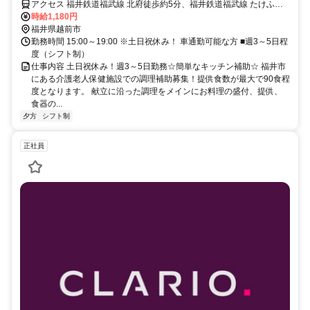
アクセス 福井鉄道福武線 北府徒歩約5分、福井鉄道福武線 たけふ新
徒歩約12分、福井鉄道福武線 スポーツ公園徒歩約12分 福井鉄道福武
時給1,180円
線【北府駅】から徒歩7分
福井県越前市
勤務時間 15:00～19:00 ※土日祝休み！ 車通勤可能な方 ■週3～5日程
度（シフト制）
仕事内容 土日祝休み！週3～5日勤務☆簡単なキッチン補助☆ 福井市
にある介護老人保健施設での調理補助募集！提供食数が最大で90食程
度となります。 献立に沿った調理をメインにお料理の盛付、提供、
食器の...
夕方
シフト制
正社員