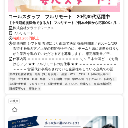
コールスタッフ フルリモート 20代30代活躍中
【中長期前提稼働できる方】 フルリモートで日本全国から応募OK♪ 月稼
働80時間で安定収入！
株式会社クラウドワークス
フルリモート
時給1,900円以上
勤務時間 シフト制 希望により面談で決定 稼働時間帯／9:00～17:00
希望する働き方／上記の時間帯を中心に、チームと密に連携を取りな
がら業務を進めていただける方を募集します。 想定稼働量／平...
仕事内容 ＝＝＝＝＝＝＝＝＝＝＝＝＝＝＝ ＼＼ 日本全国どこでも働
ける ／／ ★★ フルリモートのお仕事 ★★ ＝＝＝＝＝＝＝＝＝＝＝
＝＝＝＝ 営業代行事業をされている企業様をしている企業での営...
業界未経験者歓迎
短期（3ヵ月以内）
副業・WワークOK
1日4時間以内OK
主婦・主夫歓迎
短期
早朝
シフト自由
午後
学歴不問
平日のみOK
転勤なし
未経験者歓迎
フルリモート
経験者歓迎
ネイルOK
残業なし
有資格者歓迎
職種変更なし
研修あり
正社員