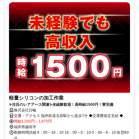
軽量シリコンの加工作業
✨注目のレアアース関連✨未経験歓迎！高時給1500円！寮完備
株式会社日輪
交通・アクセス 福井鉄道北府駅から徒歩7分 ◆交通費規定支給 ◆車
通勤可
時給1,500円～1,875円
福井県越前市
勤務時間詳細 8：00～16：10 16：00～0：10 0：00～8：10 休憩60
分