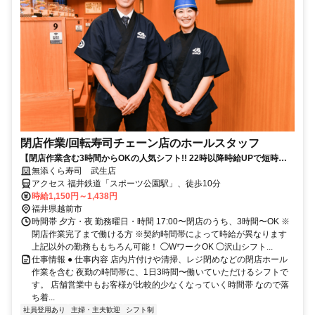
閉店作業​/回転寿司チェーン店のホール​スタッフ
【閉店作業含む3時間からOKの人気シフト!! 22時以降時給UPで短時間
で稼げる】
無添くら寿司 武生店
アクセス 福井鉄道「スポーツ公園駅」、徒歩10分
時給1,150円～1,438円
福井県越前市
時間帯 夕方・夜 勤務曜日・時間 17:00〜閉店のうち、3時間〜OK ※
閉店作業完了まで働ける方 ※契約時間帯によって時給が異なります
上記以外の勤務ももちろん可能！ ◯WワークOK ◯沢山シフト...
仕事情報 ● 仕事内容 店内片付けや清掃、レジ閉めなどの閉店ホール
作業を含む 夜勤の時間帯に、1日3時間〜働いていただけるシフトで
す。 店舗営業中もお客様が比較的少なくなっていく時間帯 なので落
ち着...
社員登用あり
主婦・主夫歓迎
シフト制