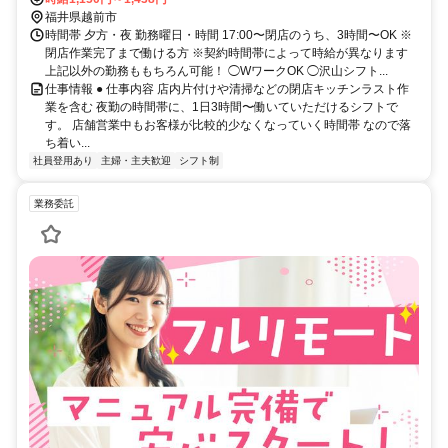
福井県越前市
時間帯 夕方・夜 勤務曜日・時間 17:00〜閉店のうち、3時間〜OK ※
閉店作業完了まで働ける方 ※契約時間帯によって時給が異なります
上記以外の勤務ももちろん可能！ ◯WワークOK ◯沢山シフト...
仕事情報 ● 仕事内容 店内片付けや清掃などの閉店キッチンラスト作
業を含む 夜勤の時間帯に、1日3時間〜働いていただけるシフトで
す。 店舗営業中もお客様が比較的少なくなっていく時間帯 なので落
ち着い...
社員登用あり
主婦・主夫歓迎
シフト制
業務委託