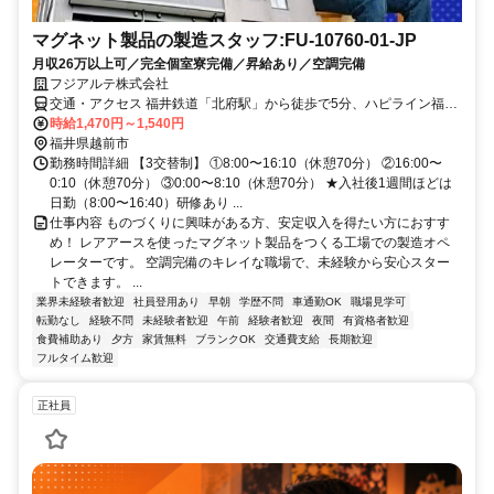
マグネット製品の製造スタッフ:FU-10760-01-JP
月収26万以上可／完全個室寮完備／昇給あり／空調完備
フジアルテ株式会社
交通・アクセス 福井鉄道「北府駅」から徒歩で5分、ハピライン福井
「武生駅」から徒歩で15分
時給1,470円～1,540円
福井県越前市
勤務時間詳細 【3交替制】 ①8:00〜16:10（休憩70分） ②16:00〜
0:10（休憩70分） ③0:00〜8:10（休憩70分） ★入社後1週間ほどは
日勤（8:00〜16:40）研修あり ...
仕事内容 ものづくりに興味がある方、安定収入を得たい方におすす
め！ レアアースを使ったマグネット製品をつくる工場での製造オペ
レーターです。 空調完備のキレイな職場で、未経験から安心スター
トできます。 ...
業界未経験者歓迎
社員登用あり
早朝
学歴不問
車通勤OK
職場見学可
転勤なし
経験不問
未経験者歓迎
午前
経験者歓迎
夜間
有資格者歓迎
食費補助あり
夕方
家賃無料
ブランクOK
交通費支給
長期歓迎
フルタイム歓迎
正社員