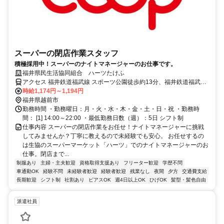
スーパーの閉店作業スタッフ
積極採用中！スーパーのナイトマネージャーのお仕事です。
福井県民生活協同組合 ハーツたけふ
アクセス 福井鉄道福武線 スポーツ公園徒歩約13分、福井鉄道福武線
家久徒歩約19分、福井鉄道福武線 北府徒歩約26分
時給1,174円～1,194円
福井県越前市
勤務時間 ・勤務曜日：月・火・水・木・金・土・日・祝 ・勤務時
間： [1] 14:00～22:00 ・最低勤務日数（週）：5日 シフト制
仕事内容 スーパーの閉店作業をお任せ！ナイトマネージャーに挑戦
してみませんか？丁寧に教えるので未経験でも安心。 お任せするの
は生協のスーパーマーケット「ハーツ」でのナイトマネージャーのお
仕事。閉店まで...
制服あり
主婦・主夫歓迎
資格取得支援あり
フリーター歓迎
学歴不問
車通勤OK
経験不問
未経験者歓迎
経験者歓迎
残業なし
夜間
夕方
交通費支給
長期歓迎
シフト制
社割あり
ピアスOK
週4日以上OK
ひげOK
髪型・髪色自由
派遣社員