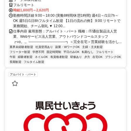
フルリモート
時給1,600円～2,620円
勤務時間詳細 9:00～18:00 (実働8時間/休憩1時間) 週4日～/1日7h～
OK 週5日/1日8hフルタイム歓迎 【1日の流れの例】 9:00 リモートで
業務開始、チーム朝礼 ▼ 12:00...
仕事内容 雇用形態：アルバイト・パート 職種：IT/通信製品法人営
業、Webサービス法人営業、アウトバウンドコールスタッフ
┏○o。.。──────────────┓ ＜完全在宅＞営業経験を活かし...
業界未経験者歓迎
社員登用あり
副業・WワークOK
主婦・主夫歓迎
フリーター歓迎
学歴不問
固定時間制
平日のみOK
転勤なし
フルリモート
午前
経験者歓迎
ネイルOK
有資格者歓迎
研修あり
夕方
在宅OK
ブランクOK
長期歓迎
フルタイム歓迎
アルバイト・パート