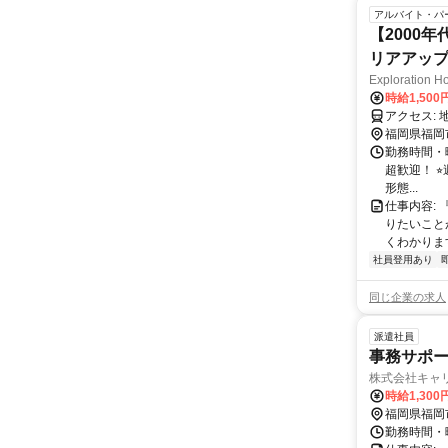
アルバイト・パ
【2000
リアアッ
Exploration
時給1,500
福岡県福岡
勤務時間・曜
超歓迎！ ⭐
形態...
仕事内容: 
りたいこと
くわかります
社員登用あり
同じ企業の求人
派遣社員
事務サポー
株式会社キャ
時給1,300
福岡県福岡
勤務時間・曜日