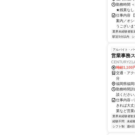
勤務時間 ＜
★残業なし
仕事内容 
案内／オシ
うございます
業界未経験者歓
駅近5分以内
シ
アルバイト・パ
営業事務
CENTURY
時給1,100
交通・アク
分
福岡県福岡
勤務時間詳細
談ください
仕事内容 ✅
きれば大丈
業など営業の
業界未経験者歓
経験不問
未経
シフト制
週4日