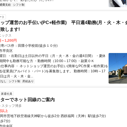
通費支給
シフト制
ート
ップ運営のお手伝い(PC+軽作業) 平日週4勤務(月・火・木・
致します!
ニックス
円～1,200円
クセス: 最寄バス停：田隈小学校前(徒歩１０分)
市早良区
曜日: ・出勤日は土日以外の平日（月・火・木・金の週4日間） ・夏休
間中も勤務可能な方 ・勤務時間（10:00～17:00) ・副業ＯＫ
 お仕事内容 ・ ネットショップ運営のお手伝い(簡単なPC作業＋軽作業)を
る従業員(アルバイト・パート)を募集致します。 勤務時間：10時～17
日は月・火・木・金...
業なし
シフト制
昇給あり
派遣社員
ンターでネット回線のご案内
トスタッフ博多
0円以上
福岡市営地下鉄空港線天神駅から徒歩2分 西鉄福岡（天神）駅(徒歩7分)
歩7分)
市中央区