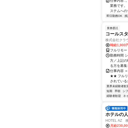
仕事内容:
業務です。
ステムへの
即日勤務OK
残
業務委託
コールスタ
株式会社クラ
時給1,90
フルリモー
勤務時間 シ
方／上記の
る方を募集し
仕事内容 
★★ フル
されている
業界未経験者歓
短期
早朝
シ
経験者歓迎
ネ
ホテルの人
HOTEL A
月給230,0