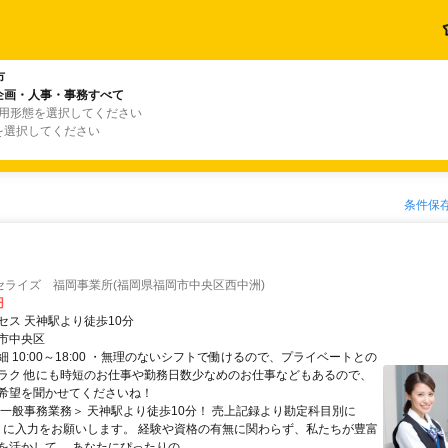
市
企画・人事・事務すべて
雇用形態を選択してください
を選択してください
条件保
セライズ 福岡事業所(福岡県福岡市中央区西中洲)
円
セス 天神駅より徒歩10分
市中央区
 10:00～18:00 ・無理のないシフトで働けるので、プライベートとの
ラク 他にも時短のお仕事や勤務日数少なめのお仕事などもあるので、
希望を聞かせてくださいね！
＜一般事務業務＞ 天神駅より徒歩10分！ 売上記録より勘定科目別に
シートに入力をお願いします。 経験や資格の有無に関わらず、私たちが豊富
活かして、 あなたにぴったりの...