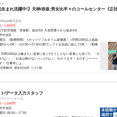
ート
年代生まれ活躍中!】天神/赤坂:男女比半々のコールセンター《正
プ
 Holdings株式会社
円～1,800円
アクセス: 地下鉄空港線「赤坂駅」徒歩3分 大名西通りから徒歩3分
市中央区
日: 《勤務時間》 ⭐︎ガッツリフルタイム超優遇！ ⭐︎月間100h以上超超
︎週4からOK！ ⭐︎10:00〜21:00の間でシフトを自由に組んでOK！ 《勤務
『月間100h以上働きたい若者に告ぐ!!そうじゃない若者にも告ぐ!!』 「や
がない」 「お金は稼がないといけない」 わかります！ものすごーーー
！ 仕事何しよ...
即日勤務OK
駅近5分以内
シフト制
ト/データ入力スタッフ
リアパートナーズ
円～1,500円
市中央区
: 08:50～17:50