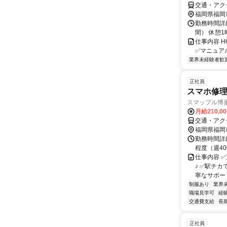
交通・アクセ
福岡県福岡
勤務時間詳細
間） 休憩
仕事内容 
✅マニュア
業界未経験者歓
正社員
スマホ修
スマップル博
月給210,0
交通・アク
福岡県福岡
勤務時間詳細
程度（週40
仕事内容 
♪ ✅駅チ
寧なサポートあ
制服あり
業界
職場見学可
経
交通費支給
長
正社員