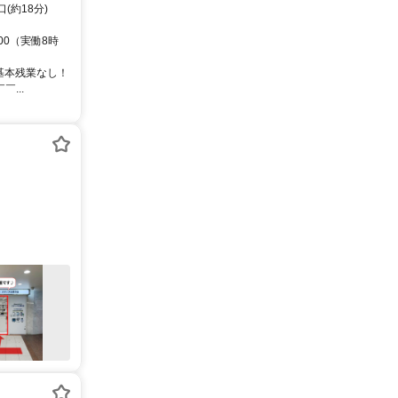
(約18分)
00（実働8時
基本残業なし！
...