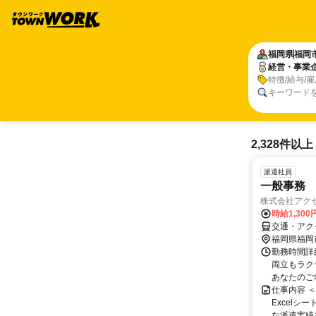
福岡県
福岡
経営・事業
特徴/給与/
キーワード
2,328件以上
派遣社員
一般事務
株式会社アク
時給1,300
交通・アク
福岡県福岡
勤務時間詳細
両立もラク
あなたのご
仕事内容 
Excel
な派遣実績を