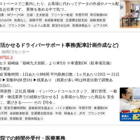
ストベースでご案内したり、お客様に代わってデータの作成やメール配
るお仕事です。 業務を進める中で気づ...
副業・WワークOK
主婦・主夫歓迎
フリーター歓迎
学歴不問
即日勤務OK
日のみOK
転勤なし
経験不問
未経験者歓迎
交通費全額支給
経験者歓迎
あり
ブランクOK
フルタイム歓迎
駅近5分以内
長期休暇あり
ピアスOK
活かせるドライバーサポート事務(配車計画作成など)
 福岡CSセンター
00円以上
セス 箱崎線「箱崎九大前駅」より車5分 ※車通勤OK（駐車場完備）
市東区
 実働時間：1日あたり8時間 平均勤務日数：1ヶ月あたり20日 〜 21日
8:00 ▶実働8h(休憩1h) ▶残業あり （残業が多い時は時差出勤で調整あ
日の...
雇用形態：正社員 職種：インバウンドコールスタッフ、運行管理、一般
業界・物流業界での経験が活かせる】 お客様から預かった商品を 安全
、運びきる――― その【司令...
迎
変形労働時間制
資格取得支援あり
バイク通勤OK
学歴不問
車通勤OK
験不問
未経験者歓迎
交通費全額支給
午前
研修あり
夕方
ブランクOK
費支給
長期歓迎
長期休暇あり
病院での時間外受付・医療事務