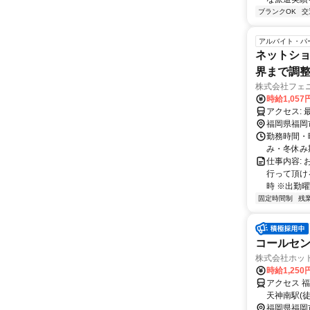
ブランクOK
交
アルバイト・パ
ネットショ
界まで調整
株式会社フェ
時給1,057
ア
福岡県福岡
勤務時間・
み・冬休み期
仕事内容:
行って頂け
時 ※出勤曜
固定時間制
残
コールセ
株式会社ホッ
時給1,25
アクセス 
天神南駅(徒
福岡県福岡