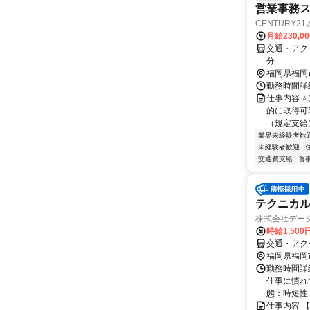
営業事務
CENTURY
月給230,0
交通・アク
分
福岡県福岡
勤務時間詳細
仕事内容 
的に取得可
（規定支給）
業界未経験者歓
未経験者歓迎
交通費支給
食
テクニカ
株式会社デー
時給1,500
交通・アク
福岡県福岡
勤務時間詳細
仕事に慣れ
態：時短性 1
仕事内容 