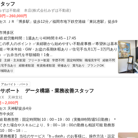
スタッフ
21みずほ不動産 本店(株式会社みずほ不動産)
00円～260,000円
セス ＪＲ「博多駅」徒歩12分／福岡市地下鉄空港線「東比恵駅」徒歩9
市博多区
 総労働時間：1週あたり40時間 8:45～17:45
⭐この求人のポイント ✅未経験から始めやすい不動産事務 ✅希望休は基本
能 ✅年末年始・GW・お盆の長期休暇あり ✅住宅手当月1万～3万円あり
 ✅お弁当代を半額補助！1食...
迎
主婦・主夫歓迎
フリーター歓迎
学歴不問
固定時間制
職場見学可
経験不問
住宅手当あり
経験者歓迎
有資格者歓迎
研修あり
賞与あり
ブランクOK
事補助あり
アルバイト・パート
ルサポート データ構築・業務改善スタッフ
タX 天神支社
円～2,000円
セス 天神駅徒歩4分
市中央区
 勤務形態：固定時間制 10：00～19：00（実働8時間/週5日勤務） ＊
てきた場合やスキルにより、9：00～18：00の勤務も相談可能 勤務形
0：00～18：...
【業務概要】 当社のサービス『b→dash』のお客様に、操作方法・設定