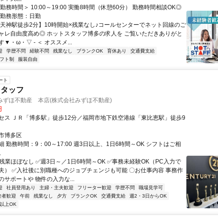
勤務時間＞ 10:00～19:00 実働8時間（休憩60分） 勤務時間相談OK◎
 勤務形態：日勤
【天神駅徒歩2分】10時開始×残業なし♪コールセンターでネット回線のご
ャレ自由度高め◎ ホットスタッフ博多の求人を ご覧いただきありがと
▼・ω・▽ - ＜ オススメ...
迎
学歴不問
経験不問
残業なし
ブランクOK
育休あり
交通費支給
フト制
服装自由
ート
スタッフ
21みずほ不動産 本店(株式会社みずほ不動産)
円
セス ＪＲ「博多駅」徒歩12分／福岡市地下鉄空港線「東比恵駅」徒歩9
市博多区
 勤務時間：9：00～17:00 週3日以上、1日6時間～OK シフトはご相
。
残業ほぼなし ✅週3日～／1日6時間～OK ✅事務未経験OK（PC入力で
夫） ✅入社後に別職種へのジョブチェンジも可能 〇お仕事内容 事務作
サポートや 物件の入力な...
迎
社員登用あり
主婦・主夫歓迎
フリーター歓迎
学歴不問
職場見学可
験者歓迎
午前
残業なし
夕方
ブランクOK
交通費支給
週2・3日からOK
以上OK