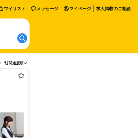
マイリスト
メッセージ
マイページ
求人掲載のご相談
存
関連度順