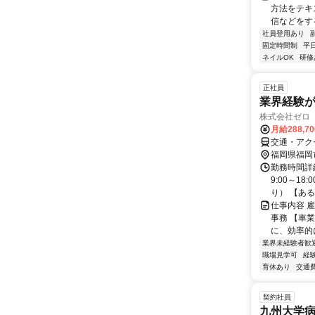
方法をテキ
信などをす
社員登用あり
固定時間制
平
ネイルOK
研修
正社員
業界経験が
株式会社ゼロ
月給288,7
交通・アク
福岡県福岡
勤務時間詳細
9:00～1
り） 【ある1
仕事内容 
事務 【車
に、効率的に
業界未経験者歓
職場見学可
経
育休あり
交通
契約社員
九州大学