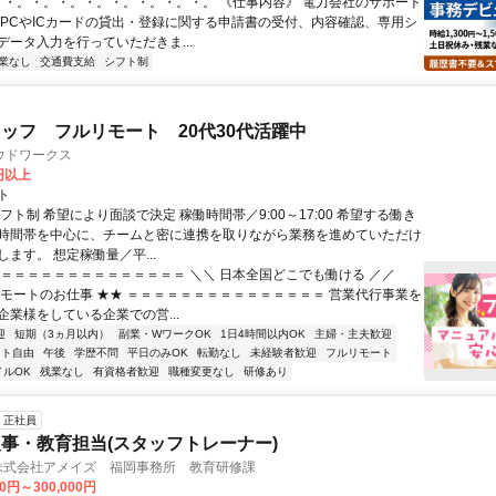
 。・。・。・。・。・。・。・。・。 《仕事内容》 電力会社のサポート
 PCやICカードの貸出・登録に関する申請書の受付、内容確認、専用シ
データ入力を行っていただきま...
業なし
交通費支給
シフト制
ッフ フルリモート 20代30代活躍中
ウドワークス
0円以上
ト
フト制 希望により面談で決定 稼働時間帯／9:00～17:00 希望する働き
時間帯を中心に、チームと密に連携を取りながら業務を進めていただけ
ます。 想定稼働量／平...
＝＝＝＝＝＝＝＝＝＝＝＝＝＝＝ ＼＼ 日本全国どこでも働ける ／／
リモートのお仕事 ★★ ＝＝＝＝＝＝＝＝＝＝＝＝＝＝＝ 営業代行事業を
企業様をしている企業での営...
迎
短期（3ヵ月以内）
副業・WワークOK
1日4時間以内OK
主婦・主夫歓迎
フト自由
午後
学歴不問
平日のみOK
転勤なし
未経験者歓迎
フルリモート
イルOK
残業なし
有資格者歓迎
職種変更なし
研修あり
正社員
事・教育担当(スタッフトレーナー)
Z 株式会社アメイズ 福岡事務所 教育研修課
00円～300,000円