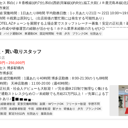
ス 和白(ＪＲ香椎線)(約7分),和白(西鉄貝塚線)(約8分),福工大前(ＪＲ鹿児島本線)北口
市東区
 実働時間：1日あたり8時間 平均勤務日数：1ヶ月あたり21日 〜 22日 10:00〜19:
1時間 ※残業は原則なし（出店前後の繁忙期には発生する可能性あり）
HOTEL AZチェーンを展開する上場企業でスタッフトレーナー募集！安定の正社員！
ル作成や研修運営の経験が活かせる！ホテル業界未経験の方もぜひ◎ ￣￣￣￣￣￣￣￣
迎
バイク通勤OK
車通勤OK
固定時間制
午前
夕方
ブランクOK
社割あり
理・買い取りスタッフ
多店
00円～250,000円
セス 博多駅構内
市博多区
 総労働時間：1週あたり40時間 博多店勤務：8:00-21:30のうち8時間
時間） 天神店勤務：11:00-20:00（週40時間）
✅正社員・社会人デビューも大歓迎！ ✅完全週休2日制で無理なく働ける
カで通勤ストレス少なめ◎ ✅未経験でも月給21万円以上！ ✅先輩による丁
り♪ █ ▇ ▆ ▅ ▄...
未経験者歓迎
変形労働時間制
副業・WワークOK
フリーター歓迎
学歴不問
験不問
未経験者歓迎
午前
経験者歓迎
駅ナカ
研修あり
夕方
ブランクOK
期歓迎
駅近5分以内
社割あり
服装自由