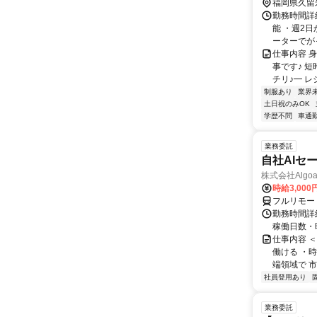
福岡県久留
勤務時間詳細
能 ・週2
ーターでがっ
仕事内容 
事です♪ 
チリ♪━ レ
制服あり
業界
土日祝のみOK
学歴不問
車通勤
業務委託
自社AIセ
株式会社Algoa
時給3,000
フルリモー
勤務時間詳細
稼働日数・
仕事内容 
働ける ・時
端領域で 市
社員登用あり
業務委託