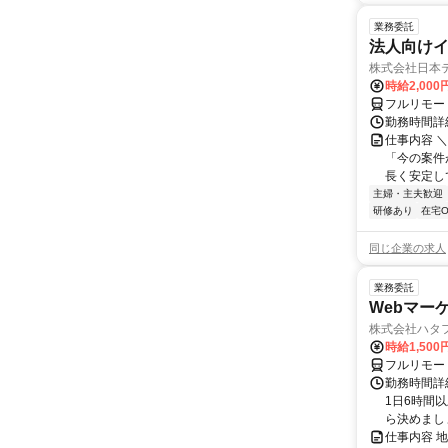
業務委託
法人向けイ
株式会社日本
時給2,000
フルリモー
勤務時間詳
仕事内容 
「今の案件
長く安定して
主婦・主夫歓迎
研修あり
在宅O
同じ企業の求人
業務委託
Webマー
株式会社ハタ
時給1,50
フルリモー
勤務時間詳
1日6時間
ら決めましょ
仕事内容 