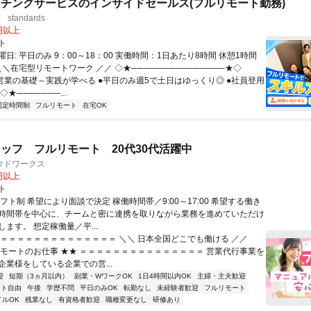
チングサービスのインサイドセールス(フルリモート勤務)
standards
0円以上
ト
日: 平日のみ 9：00～18：00 実働時間：1日あたり8時間 休憩1時間
＼＼在宅型リモートワーク ／／ ◇★───────────────★◇
提案営業の基礎～実践が学べる ●平日のみ週5で土日はゆっくり◎ ●社員登用
★───────...
固定時間制
フルリモート
在宅OK
ッフ フルリモート 20代30代活躍中
ウドワークス
0円以上
ト
フト制 希望により面談で決定 稼働時間帯／9:00～17:00 希望する働き
時間帯を中心に、チームと密に連携を取りながら業務を進めていただけ
ます。 想定稼働量／平...
＝＝＝＝＝＝＝＝＝＝＝＝＝＝＝ ＼＼ 日本全国どこでも働ける ／／
リモートのお仕事 ★★ ＝＝＝＝＝＝＝＝＝＝＝＝＝＝＝ 営業代行事業を
企業様をしている企業での営...
迎
短期（3ヵ月以内）
副業・WワークOK
1日4時間以内OK
主婦・主夫歓迎
フト自由
午後
学歴不問
平日のみOK
転勤なし
未経験者歓迎
フルリモート
イルOK
残業なし
有資格者歓迎
職種変更なし
研修あり