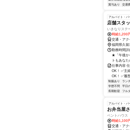
賞与あり
交通
アルバイト・パ
店舗スタ
いきなりステ
時給1,20
交通・アク
福岡県久留
勤務時間詳細
★「午後か
トもあなたの
仕事内容 仕
OK！ ✅
OK！ ✅履
制服あり
ラン
学歴不問
平日
長期歓迎
フル
アルバイト・パ
お弁当屋
ベントハウス
時給1,10
交通・アク