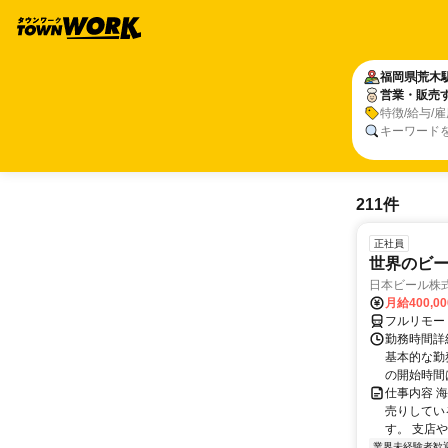
福岡県
荒木
営業・販売
特徴/給与/
キーワード
211件
正社員
世界のビ
日本ビール株
月給400,0
フルリモー
勤務時間詳細
基本的な勤務
の開始時間は
仕事内容 
売りしてい
す。 支店
業界未経験者歓