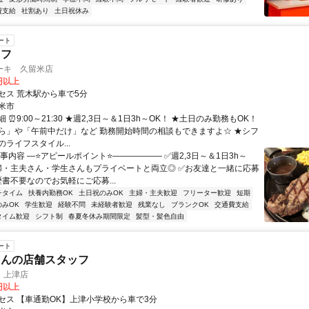
費支給
社割あり
土日祝休み
ート
ッフ
ーキ 久留米店
0円以上
セス 荒木駅から車で5分
米市
 ⏰9:00～21:30 ★週2,3日～＆1日3h～OK！ ★土日のみ勤務もOK！
ら」や「午前中だけ」など 勤務開始時間の相談もできますよ☆ ★シフ
ライフスタイル...
事内容 ―⭐アピールポイント⭐―――――― ✅週2,3日～＆1日3h～
主婦・主夫さん・学生さんもプライベートと両立◎ ✅お友達と一緒に応募
歴書不要なのでお気軽にご応募...
チタイム
扶養内勤務OK
土日祝のみOK
主婦・主夫歓迎
フリーター歓迎
短期
のみOK
学生歓迎
経験不問
未経験者歓迎
残業なし
ブランクOK
交通費支給
タイム歓迎
シフト制
春夏冬休み期間限定
髪型・髪色自由
ート
さんの店舗スタッフ
 上津店
0円以上
セス 【車通勤OK】上津小学校から車で3分