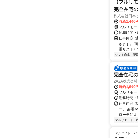
【フルリモ
完全在宅
株式会社日本
時給1,400
フルリモー
勤務時間・曜
仕事内容:
きます。 
電リストと
シフト自由
即
完全在宅の
ZAZA株式会社
時給1,800
フルリモー
勤務時間・
仕事内容: 
ー。 架電
ローチによる
フルリモート
アルバイト・パ