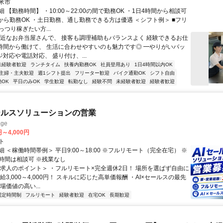
米市
 【勤務時間】 ・10:00～22:00の間で勤務OK ・1日4時間から相談可
日から勤務OK ・土日勤務、通し勤務できる方は優遇 ＜シフト例＞ ■フリ
つり稼ぎたい方...
身近なお弁当屋さんで、 接客も調理補助もバランスよく 経験できるお仕
短時間から働けて、 生活に合わせやすいのも魅力です◎ ━やりがいバッ
ジ対応や電話対応、 盛り付け、...
未経験者歓迎
ランチタイム
扶養内勤務OK
社員登用あり
1日4時間以内OK
主婦・主夫歓迎
週1シフト提出
フリーター歓迎
バイク通勤OK
シフト自由
OK
平日のみOK
学生歓迎
転勤なし
経験不問
未経験者歓迎
経験者歓迎
ールスソリューションの営業
ge
円～4,000円
ト
 ＜稼働時間帯例＞ 平日9:00～18:00 ※フルリモート（完全在宅） ※
時間は相談可 ※残業なし
＜求人のポイント＞ ・フルリモート×完全週休2日！ 場所を選ばず自由に
給3,000～4,000円！ スキルに応じた高単価報酬 ・AI×セールスの最先
場価値の高い...
固定時間制
フルリモート
経験者歓迎
在宅OK
長期歓迎