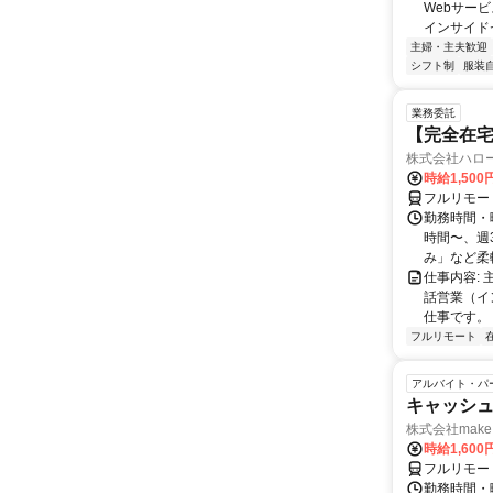
Webサー
インサイド
主婦・主夫歓迎
シフト制
服装
業務委託
【完全在
株式会社ハロ
時給1,500
フルリモー
勤務時間・曜
時間〜、週3
み」など柔軟
仕事内容:
話営業（イ
仕事です。 
フルリモート
アルバイト・パ
キャッシュ
株式会社make 
時給1,60
フルリモー
勤務時間・曜