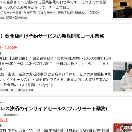
ビスを企業さまへご案内する営業架電のお仕事です。 これまでの営業・
セールスのご経験を活かして、チームで目...
フリーター歓迎
学歴不問
フルリモート
経験者歓迎
研修あり
在宅OK
自由
髪型・髪色自由
宅】飲食店向け予約サービスの新規開拓コール業務
ー
円～2,500円
ト
日: 【原則自由】 * 完全在宅勤務 * 営業時間10:00〜18:00の間で1日4
日〜OK * 推奨：13〜17時の間 * 「平日のお昼だけ」「金、土、日の
に...
 主婦・主夫・副業の方活躍中◎ 飲食店向け予約サービスの新規開拓 ■電
ンサイドセールス） ・完全在宅でできる、飲食店向けの電話営業のお
・飲食店のコスト削減につながる...
在宅OK
週2・3日からOK
ート
レス決済のインサイドセールス(フルリモート勤務)
standards
0円以上
ト
日: 平日のみ 9：00～18：00 実働時間：1日あたり8時間 休憩1時間