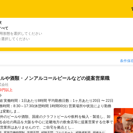
駅
すべて
雇用形態を選択してください
を選択してください
条件保
ールや酒類・ノンアルコールビールなどの提案営業職
式会社
00円以上
ト
 実働時間：1日あたり8時間 平均勤務日数：1ヶ月あたり20日 〜 22日
時間：8:30～17:30(休憩時間 1時間00分) 営業場所や状況により勤務
変動しま...
海外のビールや酒類、国産のクラフトビールや飲料を輸入・製造し、卸
る会社の商品を大阪を中心に近畿地方の飲食店等に提案営業する仕事で
や営業所はありませんので、ご自宅を拠点とし...
迎
変形労働時間制
学歴不問
経験不問
フルリモート
経験者歓迎
研修あり