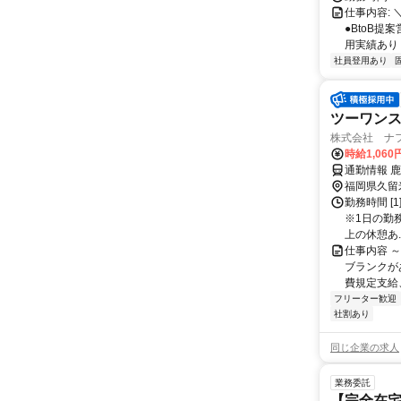
仕事内容: 
●BtoB
用実績あり ◇
社員登用あり
ツーワン
株式会社 ナフ
時給1,06
通勤情報 
福岡県久留
勤務時間 [1
※1日の勤
上の休憩あ..
仕事内容 
ブランクが
費規定支給
フリーター歓迎
社割あり
同じ企業の求人
業務委託
【完全在