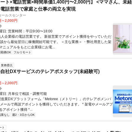
ート×電話営業×時間単価1,400円〜2,000円】 <ママさん、未
の電話営業で家庭と仕事の両立を実現
セールスセンター
円～2,000円
ト
日: 営業時間：平日9:00〜18:00
 法人企業様の電話営業です。 新規営業でアポイント獲得をやっていただ
面談から最短翌日に稼働開始可能です。 ＜主な業務＞ ・弊社用意した架
マニュアルをもとに企業様にお電...
日勤務OK
フルリモート
業務委託
自社DXサービスのテレアポスタッフ(未経験可)
円～2,000円
ト
曜日: 月単位で相談・調整可能
製造業DXプラットフォーム「Metoree（メトリー）」のテレアポメンバ
やメールで商談アポイントを獲得していただきます。 * 架電やメールアプ
アポイント獲得 *...
残業なし
週2・3日からOK
ート