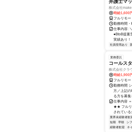
弁護士マッ
株式会社make 
時給1,60
フルリモー
勤務時間・曜
仕事内容: 
●BtoB
実績あり！ ◇
社員登用あり
業務委託
コールスタ
株式会社クラ
時給1,90
フルリモー
勤務時間 シ
方／上記の
る方を募集し
仕事内容 
★★ フル
されている
業界未経験者歓
短期
早朝
シ
経験者歓迎
ネ