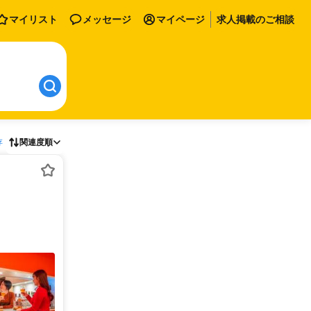
マイリスト
メッセージ
マイページ
求人掲載のご相談
存
関連度順