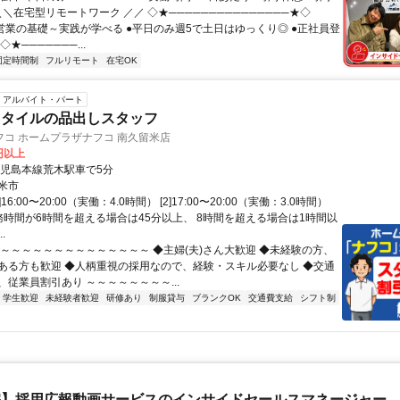
＼＼在宅型リモートワーク ／／ ◇★───────────────★◇
提案営業の基礎～実践が学べる ●平日のみ週5で土日はゆっくり◎ ●正社員登
★───────...
固定時間制
フルリモート
在宅OK
アルバイト・パート
スタイルの品出しスタッフ
コ ホームプラザナフコ 南久留米店
0円以上
鹿児島本線荒木駅車で5分
米市
]16:00〜20:00（実働：4.0時間） [2]17:00〜20:00（実働：3.0時間）
務時間が6時間を超える場合は45分以上、 8時間を超える場合は1時間以
.
～～～～～～～～～～～～～～～ ◆主婦(夫)さん大歓迎 ◆未経験の方、
ある方も歓迎 ◆人柄重視の採用なので、経験・スキル必要なし ◆交通
、従業員割引あり ～～～～～～～～...
学生歓迎
未経験者歓迎
研修あり
制服貸与
ブランクOK
交通費支給
シフト制
宅】採用広報動画サービスのインサイドセールスマネージャー