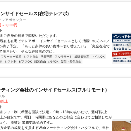
ンサイドセールス(在宅テレアポ)
テレアポセンター
円～3,000円
ト
細 ご自身の裁量で調整いただけます。
＼現在も在宅でテレアポ・ インサイドセールスとして 活躍中の方へ✨／
が終了予定」 「もっと条件の良い案件へ切り替えたい」 「完全在宅で
働きたい」 そんな経験者の方に...
フリーター歓迎
シフト自由
学歴不問
フルリモート
経験者歓迎
ネイルOK
K
シフト制
ピアスOK
服装自由
ひげOK
髪型・髪色自由
ケティング会社のインサイドセールス(フルリモート)
フル
0円以上
ト
細 シフト制（希望を面談で決定） 9時～18時のあいだで、週4日以上・
以上が目安です。曜日・時間帯はあなたのご都合に合わせてご相談しなが
う。 ※補足 業務委託契約です...
地方企業の成長を支援するWebマーケティング会社・ハタフルで、当社