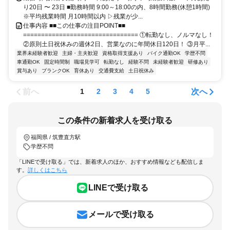
り20日 〜 23日 ■勤務時間 9:00～18:00の内、8時間勤務(休憩1時間)
※平均残業時間 月10時間以内 ▷残業が少...
仕事内容 ■■この仕事の注目POINT■■
================================ ①転勤なし、ノルマなし！
②原則土日祝休みの週休2日、営業なのに年間休日120日！ ③月平...
業界未経験者歓迎
主婦・主夫歓迎
資格取得支援あり
バイク通勤OK
学歴不問
車通勤OK
固定時間制
職場見学可
転勤なし
経験不問
未経験者歓迎
研修あり
賞与あり
ブランクOK
育休あり
交通費支給
土日祝休み
前へ
次へ
1
2
3
4
5
この条件の新着求人を受け取る
福岡県 / 筑豊直方駅
学歴不問
「LINEで受け取る」では、新着求人のほか、おすすめ情報なども配信しま
す。
詳しくはこちら
LINEで受け取る
メールで受け取る