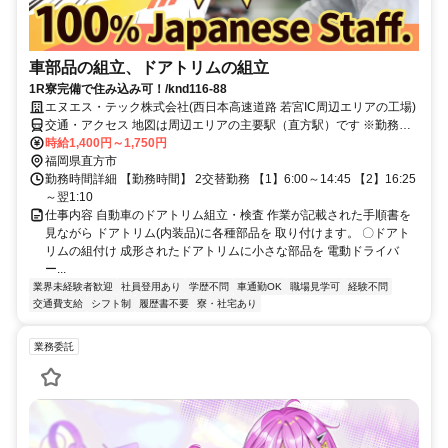
車部品の組立、ドアトリムの組立
1R寮完備で住み込み可！/knd116-88
エヌエス・テック株式会社(西日本高速道路 若宮IC周辺エリアの工場)
交通・アクセス 地図は周辺エリアの主要駅（直方駅）です ※勤務地
は西日本高速道路『若宮IC』から車10分圏内 ※車通勤OK
時給1,400円～1,750円
福岡県直方市
勤務時間詳細 【勤務時間】 2交替勤務 【1】6:00～14:45 【2】16:25
～翌1:10
仕事内容 自動車のドアトリム組立・検査 作業が記載された手順書を
見ながら ドアトリム(内装品)に各種部品を 取り付けます。 〇ドアト
リムの組付け 成形されたドアトリムに小さな部品を 電動ドライバ
ー...
業界未経験者歓迎
社員登用あり
学歴不問
車通勤OK
職場見学可
経験不問
交通費支給
シフト制
履歴書不要
寮・社宅あり
業務委託