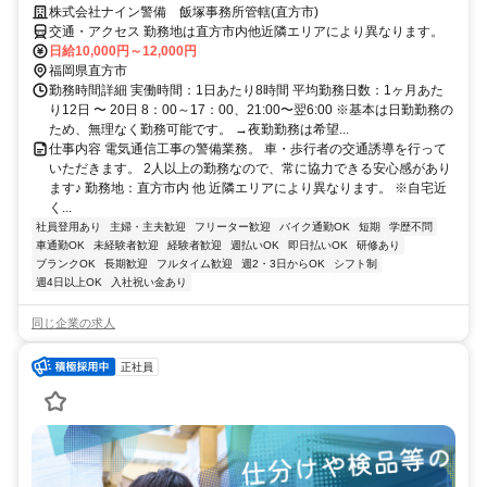
株式会社ナイン警備 飯塚事務所管轄(直方市)
交通・アクセス 勤務地は直方市内他近隣エリアにより異なります。
日給10,000円～12,000円
福岡県直方市
勤務時間詳細 実働時間：1日あたり8時間 平均勤務日数：1ヶ月あた
り12日 〜 20日 8：00～17：00、21:00〜翌6:00 ※基本は日勤勤務の
ため、無理なく勤務可能です。 →夜勤勤務は希望...
仕事内容 電気通信工事の警備業務。 車・歩行者の交通誘導を行って
いただきます。 2人以上の勤務なので、常に協力できる安心感があり
ます♪ 勤務地：直方市内 他 近隣エリアにより異なります。 ※自宅近
く...
社員登用あり
主婦・主夫歓迎
フリーター歓迎
バイク通勤OK
短期
学歴不問
車通勤OK
未経験者歓迎
経験者歓迎
週払いOK
即日払いOK
研修あり
ブランクOK
長期歓迎
フルタイム歓迎
週2・3日からOK
シフト制
週4日以上OK
入社祝い金あり
同じ企業の求人
正社員