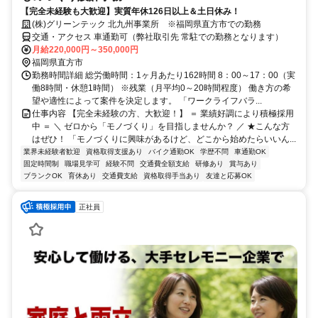
【完全未経験も大歓迎】実質年休126日以上＆土日休み！
(株)グリーンテック 北九州事業所 ※福岡県直方市での勤務
交通・アクセス 車通勤可（弊社取引先 常駐での勤務となります）
月給220,000円～350,000円
福岡県直方市
勤務時間詳細 総労働時間：1ヶ月あたり162時間 8：00～17：00（実
働8時間・休憩1時間） ※残業（月平均0～20時間程度） 働き方の希
望や適性によって案件を決定します。 「ワークライフバラ...
仕事内容 【完全未経験の方、大歓迎！】 ＝ 業績好調により積極採用
中 ＝ ＼ ゼロから「モノづくり」を目指しませんか？ ／ ★こんな方
はぜひ！ 「モノづくりに興味があるけど、どこから始めたらいいん...
業界未経験者歓迎
資格取得支援あり
バイク通勤OK
学歴不問
車通勤OK
固定時間制
職場見学可
経験不問
交通費全額支給
研修あり
賞与あり
ブランクOK
育休あり
交通費支給
資格取得手当あり
友達と応募OK
正社員