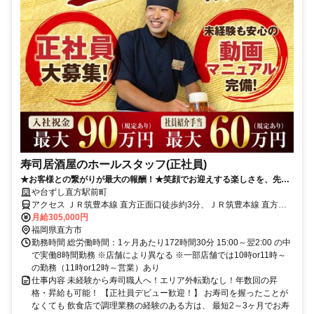
寿司居酒屋のホールスタッフ(正社員)
★お客様との繋がりが最大の報酬！★笑顔でお迎えする楽しさを、先輩
のサポートで実感！友人・家族も対象の社割あり！
や台ずし直方駅前町
アクセス ＪＲ筑豊本線 直方正面口徒歩約3分、ＪＲ筑豊本線 直方正
面口徒歩約3分、筑豊電気鉄道 筑豊直方徒歩約7分
月給305,000円
福岡県直方市
勤務時間 総労働時間：1ヶ月あたり172時間30分 15:00～翌2:00 の中
で実働8時間勤務 ※店舗により異なる ※一部店舗では10時or11時～
の勤務（11時or12時～営業）あり
仕事内容 未経験から寿司職人へ！エリア外転勤なし！年数回の昇
格・昇給も可能！ 【正社員デビュー歓迎！】 お寿司を握ったことが
なくても 飲食店で調理業務の経験のある方は、 最短2～3ヶ月でお寿