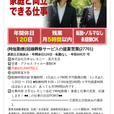
(時短勤務)冠婚葬祭サービスの提案営業(27701)
原則土日祝休み・年間休日120日・転勤なし・年収600万↑可
株式会社日本セレモニー 直方支店
交通・アクセス マイカー通勤OK
月給222,000円以上
福岡県直方市
勤務時間詳細 実働時間：1日あたり7時間 平均勤務日数：1ヶ月あた
り20日 〜 23日 ■勤務時間 9:00～17:00(休憩1時間) ※平均残業時間
ほぼありませんが、あっても月5時間以内です ...
仕事内容 大手セレモニー会社で時短勤務！ 家庭と仕事の充実、応援
します！ ■■この仕事の注目POINT■■
================================ ①原則土日祝休みの週休
2...
業界未経験者歓迎
主婦・主夫歓迎
資格取得支援あり
バイク通勤OK
学歴不問
車通勤OK
固定時間制
職場見学可
転勤なし
経験不問
未経験者歓迎
研修あり