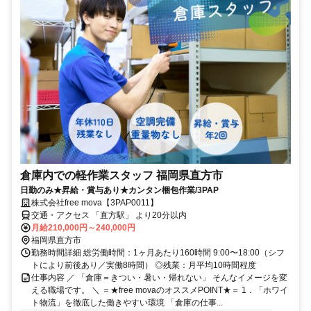
倉庫内での軽作業スタッフ 福岡県直方市
日勤のみ★昇給・賞与あり★カンタン梱包作業/3PAP
株式会社free mova【3PAP0011】
交通・アクセス 「直方駅」 より20分以内
月給210,000円～240,000円
福岡県直方市
勤務時間詳細 総労働時間：1ヶ月あたり160時間 9:00〜18:00（シフ
トにより前後あり／実働8時間） ◎残業：月平均10時間程度
仕事内容 ／ 「倉庫＝きつい・暑い・帰れない」 そんなイメージを変
える職場です。 ＼ ＝★free movaのオススメPOINT★＝ 1．「ホワイ
ト物流」を徹底した働きやすい環境 「倉庫の仕事...