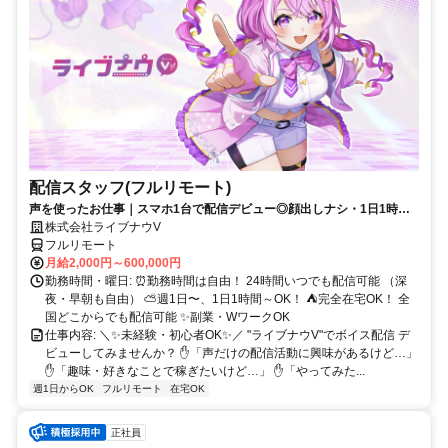
配信スタッフ(フルリモート)
声を使ったお仕事｜スマホ1台で配信デビュー◎顔出しナシ・1日1時間
～OK♪
株式会社ライブナウV
フルリモート
月給2,000円～600,000円
勤務時間・曜日: ⏰勤務時間は自由！ 24時間いつでも配信可能 （深
夜・早朝も自由） ⛅週1日〜、1日1時間～OK！ ⛺完全在宅OK！ 全
国どこからでも配信可能 ✨副業・WワークOK
仕事内容: ＼✨未経験・初心者OK✨／ "ライブナウV"でボイス配信 デ
ビューしてみませんか？ ✋「声だけの配信活動に興味があるけど…」
✋「趣味・好きなことで稼ぎたいけど…」 ✋「やってみた...
週1日からOK
フルリモート
在宅OK
正社員