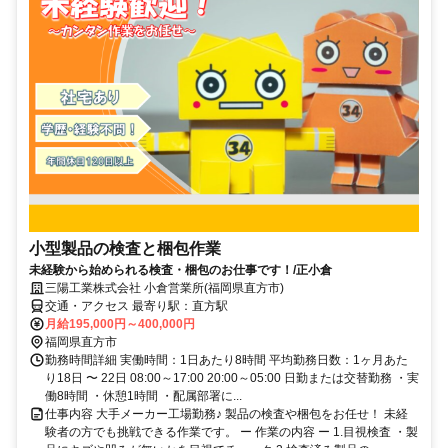
小型製品の検査と梱包作業
未経験から始められる検査・梱包のお仕事です！/正小倉
三陽工業株式会社 小倉営業所(福岡県直方市)
交通・アクセス 最寄り駅：直方駅
月給195,000円～400,000円
福岡県直方市
勤務時間詳細 実働時間：1日あたり8時間 平均勤務日数：1ヶ月あた
り18日 〜 22日 08:00～17:00 20:00～05:00 日勤または交替勤務 ・実
働8時間 ・休憩1時間 ・配属部署に...
仕事内容 大手メーカー工場勤務♪ 製品の検査や梱包をお任せ！ 未経
験者の方でも挑戦できる作業です。 ー 作業の内容 ー 1.目視検査 ・製