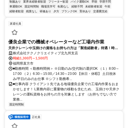
制服あり
業界未経験者歓迎
フリーター歓迎
バイク通勤OK
早朝
学歴不問
車通勤OK
固定時間制
職場見学可
転勤なし
経験不問
未経験者歓迎
午前
経験者歓迎
残業なし
研修あり
夕方
ブランクOK
育休あり
交通費支給
派遣社員
優良企業での機械オペレーターなど工場内作業
天井クレーンや玉掛けの資格をお持ちの方は「製造経験者」待遇！時給
1300円～1500円
株式会社テクノクリエイティブ北九州支店
時給1,300円～1,500円
福岡県直方市
■勤務時間 ＜勤務時間例＞ ※日勤のみ/交代制の選択OK （１）8:00～
17:00 （２）6:30～15:00／14:30～23:00 【休日・休暇】 土日祝休
み/平日のみのお仕事 ※シフト勤務希...
■仕事内容 クライアント先である地場優良企業での工場内作業をおま
かせします！ L業務内容に重量物の移動を含むため、 玉掛けや天井ク
レーンの運転資格をお持ちの方を対象とします （お持ちでない方で
業務...
固定時間制
正社員