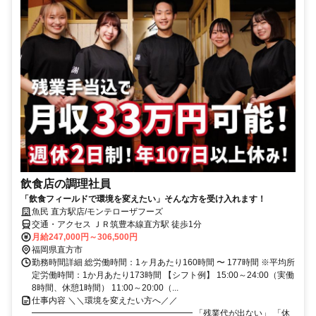
飲食店の調理社員
「飲食フィールドで環境を変えたい」そんな方を受け入れます！
魚民 直方駅店/モンテローザフーズ
交通・アクセス ＪＲ筑豊本線直方駅 徒歩1分
月給247,000円～306,500円
福岡県直方市
勤務時間詳細 総労働時間：1ヶ月あたり160時間 〜 177時間 ※平均所
定労働時間：1か月あたり173時間 【シフト例】 15:00～24:00（実働
8時間、休憩1時間） 11:00～20:00（...
仕事内容 ＼＼環境を変えたい方へ／／
━━━━━━━━━━━━━━━━━━━ 「残業代が出ない」 「休