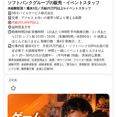
ソフトバンクグループの販売・イベントスタッフ
未経験歓迎！週休3日／月給25万円以上✨イベントスタッフ
SBモバイルサービス株式会社
交通・アクセス お住いの最寄り駅より通える範囲
月給251,600円以上
福岡県直方市
勤務時間詳細 実働時間：1日あたり8時間 平均勤務日数：1ヶ月あた
り17日 シフト制 10:00～19:00 （実働8時間／休憩60分） ※ 残業は
ほとんどありません 勤務日数：週4日 勤務日：土...
仕事内容 週休3日で、月収25万円超え！ ソフトバンク100%出資の安
定企業で 大規模採用中！ 仲間と一緒にイベントを盛り上げません
か？ 20～30代の方が活躍中✨ （平均年齢 28歳） 具体的な業務...
業界未経験者歓迎
社員登用あり
副業・WワークOK
フリーター歓迎
学歴不問
経験不問
未経験者歓迎
経験者歓迎
残業なし
賞与あり
長期歓迎
駅近5分以内
シフト制
履歴書不要
友達と応募OK
正社員