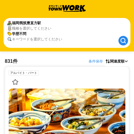
福岡県
福岡県
筑豊直方駅
筑豊直方駅
職種を選択してください
学歴不問
学歴不問
キーワードを選択してください
831件
条件保存
関連度順
アルバイト・パート