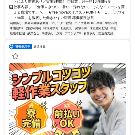
トにより前後あり／実働8時間） ◎残業：月平均10時間程度
仕事内容 ／ 「倉庫＝きつい・暑い・帰れない」 そんなイメージを変
える職場です。 ＼ ＝★free movaのオススメPOINT★＝ 1．「ホワイ
ト物流」を徹底した働きやすい環境 稼働状況は営...
制服あり
業界未経験者歓迎
フリーター歓迎
バイク通勤OK
早朝
学歴不問
車通勤OK
固定時間制
職場見学可
転勤なし
経験不問
未経験者歓迎
午前
経験者歓迎
残業なし
研修あり
夕方
ブランクOK
育休あり
交通費支給
派遣社員