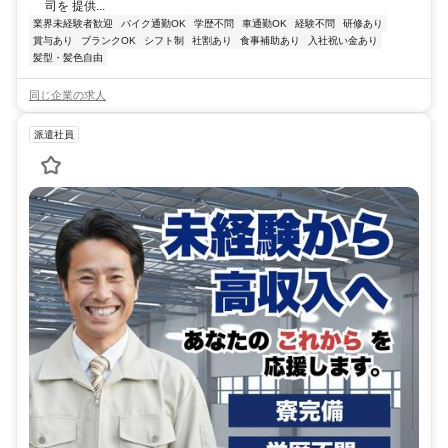
司を 提供...
業界未経験者歓迎
バイク通勤OK
学歴不問
車通勤OK
経験不問
研修あり
賞与あり
ブランクOK
シフト制
社割あり
食事補助あり
入社祝い金あり
髪型・髪色自由
同じ企業の求人
派遣社員