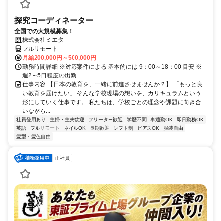
探究コーディネーター
全国での大規模募集！
株式会社ミエタ
フルリモート
月給200,000円～500,000円
勤務時間詳細 ※対応案件による 基本的には 9：00～18：00 目安 ※
週2～5日程度の出勤
仕事内容 【日本の教育を、一緒に前進させませんか？】 「もっと良
い教育を届けたい」 そんな学校現場の想いを、カリキュラムという
形にしていく仕事です。 私たちは、学校ごとの理念や課題に向き合
いながら...
社員登用あり
主婦・主夫歓迎
フリーター歓迎
学歴不問
車通勤OK
即日勤務OK
英語
フルリモート
ネイルOK
長期歓迎
シフト制
ピアスOK
服装自由
髪型・髪色自由
正社員