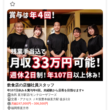
飲食店の店舗社員スタッフ
年107日休み＆賞与年4回。未経験から店長を目指せます⭐️
魚民 直方駅店/モンテローザフーズ
交通・アクセス ＪＲ筑豊本線直方駅 徒歩1分
月給247,000円～306,500円
福岡県直方市