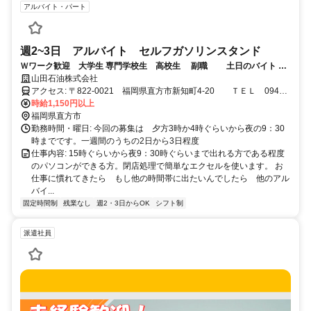
アルバイト・パート
週2~3日 アルバイト セルフガソリンスタンド
Ｗワーク歓迎 大学生 専門学校生 高校生 副職 土日のバイト 週
山田石油株式会社
1から週2
アクセス: 〒822-0021 福岡県直方市新知町4-20 ＴＥＬ 0949-
28-0721
時給1,150円以上
福岡県直方市
勤務時間・曜日: 今回の募集は 夕方3時か4時ぐらいから夜の9：30
時までです。一週間のうちの2日から3日程度
仕事内容: 15時ぐらいから夜9：30時ぐらいまで出れる方である程度
のパソコンができる方。閉店処理で簡単なエクセルを使います。 お
仕事に慣れてきたら もし他の時間帯に出たいんでしたら 他のアル
バイ...
固定時間制
残業なし
週2・3日からOK
シフト制
派遣社員