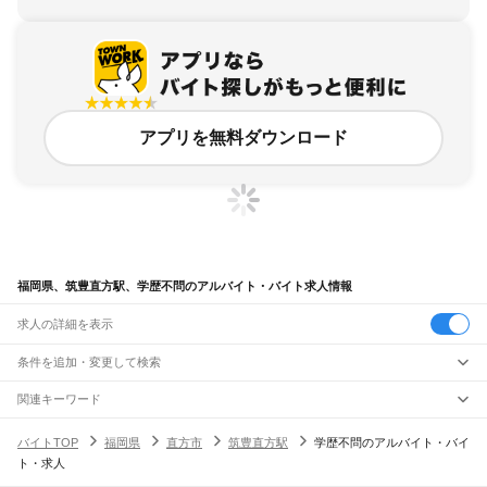
アプリを無料ダウンロード
福岡県、筑豊直方駅、学歴不問のアルバイト・バイト求人情報
求人の詳細を表示
条件を追加・変更して検索
市区町村を追加・変更
関連キーワード
完全在宅ワーク 全国
シール貼り 在宅
現在地周辺
ガチャガチャ
犬カフェ
福岡県
駅を追加・変更
バイトTOP
福岡県
直方市
筑豊直方駅
学歴不問のアルバイト・バイ
福岡県
すべて
ト・求人
北九州市
すべて
職種を追加・変更
JR山陽本線(岩国～門司)
門司区
若松区
戸畑区
小倉北区
小倉南区
八幡東区
八幡西区