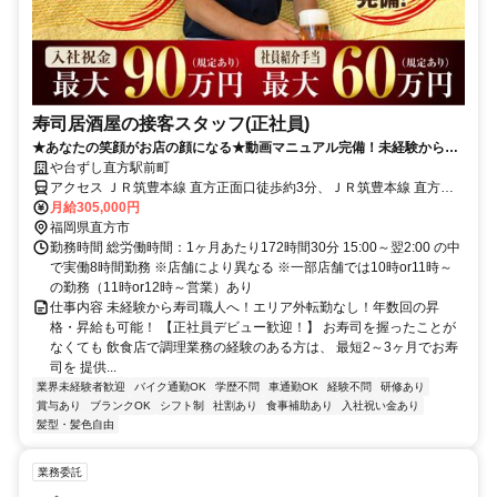
寿司居酒屋の接客スタッフ(正社員)
★あなたの笑顔がお店の顔になる★動画マニュアル完備！未経験からで
も接客マナーをイチから習得できます！
や台ずし直方駅前町
アクセス ＪＲ筑豊本線 直方正面口徒歩約3分、ＪＲ筑豊本線 直方正
面口徒歩約3分、筑豊電気鉄道 筑豊直方徒歩約7分
月給305,000円
福岡県直方市
勤務時間 総労働時間：1ヶ月あたり172時間30分 15:00～翌2:00 の中
で実働8時間勤務 ※店舗により異なる ※一部店舗では10時or11時～
の勤務（11時or12時～営業）あり
仕事内容 未経験から寿司職人へ！エリア外転勤なし！年数回の昇
格・昇給も可能！ 【正社員デビュー歓迎！】 お寿司を握ったことが
なくても 飲食店で調理業務の経験のある方は、 最短2～3ヶ月でお寿
司を 提供...
業界未経験者歓迎
バイク通勤OK
学歴不問
車通勤OK
経験不問
研修あり
賞与あり
ブランクOK
シフト制
社割あり
食事補助あり
入社祝い金あり
髪型・髪色自由
業務委託