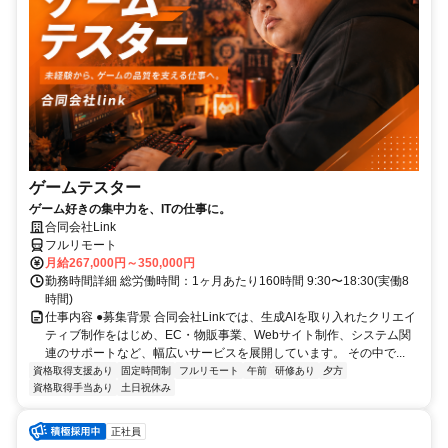
ゲームテスター
ゲーム好きの集中力を、ITの仕事に。
合同会社Link
フルリモート
月給267,000円～350,000円
勤務時間詳細 総労働時間：1ヶ月あたり160時間 9:30〜18:30(実働8
時間)
仕事内容 ●募集背景 合同会社Linkでは、生成AIを取り入れたクリエイ
ティブ制作をはじめ、EC・物販事業、Webサイト制作、システム関
連のサポートなど、幅広いサービスを展開しています。 その中で...
資格取得支援あり
固定時間制
フルリモート
午前
研修あり
夕方
資格取得手当あり
土日祝休み
正社員