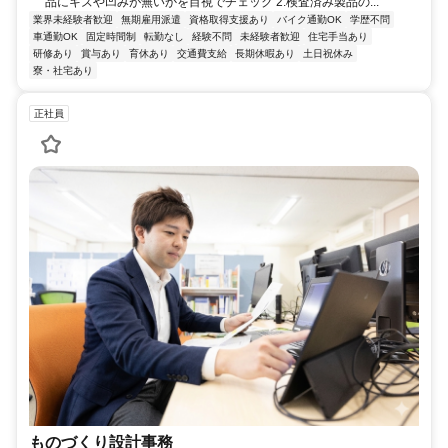
品にキズや凹みが無いかを目視でチェック 2.検査済み製品の...
業界未経験者歓迎
無期雇用派遣
資格取得支援あり
バイク通勤OK
学歴不問
車通勤OK
固定時間制
転勤なし
経験不問
未経験者歓迎
住宅手当あり
研修あり
賞与あり
育休あり
交通費支給
長期休暇あり
土日祝休み
寮・社宅あり
正社員
ものづくり設計事務