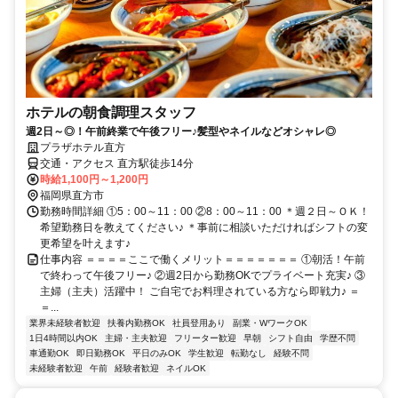
ホテルの朝食調理スタッフ
週2日～◎！午前終業で午後フリー♪髪型やネイルなどオシャレ◎
プラザホテル直方
交通・アクセス 直方駅徒歩14分
時給1,100円～1,200円
福岡県直方市
勤務時間詳細 ①5：00～11：00 ②8：00～11：00 ＊週２日～ＯＫ！
希望勤務日を教えてください♪ ＊事前に相談いただければシフトの変
更希望を叶えます♪
仕事内容 ＝＝＝＝ここで働くメリット＝＝＝＝＝＝＝ ①朝活！午前
で終わって午後フリー♪ ②週2日から勤務OKでプライベート充実♪ ③
主婦（主夫）活躍中！ ご自宅でお料理されている方なら即戦力♪ ＝
＝...
業界未経験者歓迎
扶養内勤務OK
社員登用あり
副業・WワークOK
1日4時間以内OK
主婦・主夫歓迎
フリーター歓迎
早朝
シフト自由
学歴不問
車通勤OK
即日勤務OK
平日のみOK
学生歓迎
転勤なし
経験不問
未経験者歓迎
午前
経験者歓迎
ネイルOK