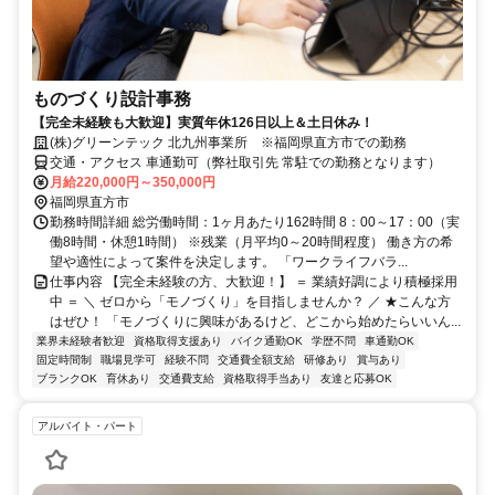
ものづくり設計事務
【完全未経験も大歓迎】実質年休126日以上＆土日休み！
(株)グリーンテック 北九州事業所 ※福岡県直方市での勤務
交通・アクセス 車通勤可（弊社取引先 常駐での勤務となります）
月給220,000円～350,000円
福岡県直方市
勤務時間詳細 総労働時間：1ヶ月あたり162時間 8：00～17：00（実
働8時間・休憩1時間） ※残業（月平均0～20時間程度） 働き方の希
望や適性によって案件を決定します。 「ワークライフバラ...
仕事内容 【完全未経験の方、大歓迎！】 ＝ 業績好調により積極採用
中 ＝ ＼ ゼロから「モノづくり」を目指しませんか？ ／ ★こんな方
はぜひ！ 「モノづくりに興味があるけど、どこから始めたらいいん...
業界未経験者歓迎
資格取得支援あり
バイク通勤OK
学歴不問
車通勤OK
固定時間制
職場見学可
経験不問
交通費全額支給
研修あり
賞与あり
ブランクOK
育休あり
交通費支給
資格取得手当あり
友達と応募OK
アルバイト・パート