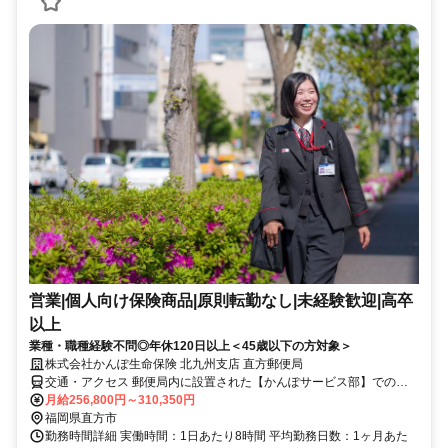
営業|個人向け保険商品|原則転勤なし|未経験歓迎|高卒
以上
業種・職種経験不問◎年休120日以上＜45歳以下の方対象＞
株式会社かんぽ生命保険 北九州支店 直方郵便局
交通・アクセス 郵便局内に設置された【かんぽサービス部】での勤
務となります
月給256,800円～310,350円
福岡県直方市
勤務時間詳細 実働時間：1日あたり8時間 平均勤務日数：1ヶ月あた