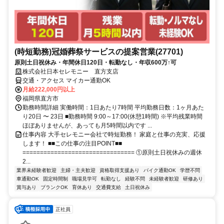
(時短勤務)冠婚葬祭サービスの提案営業(27701)
原則土日祝休み・年間休日120日・転勤なし・年収600万↑可
株式会社日本セレモニー 直方支店
交通・アクセス マイカー通勤OK
月給222,000円以上
福岡県直方市
勤務時間詳細 実働時間：1日あたり7時間 平均勤務日数：1ヶ月あた
り20日 〜 23日 ■勤務時間 9:00～17:00(休憩1時間) ※平均残業時間
ほぼありませんが、あっても月5時間以内です ...
仕事内容 大手セレモニー会社で時短勤務！ 家庭と仕事の充実、応援
します！ ■■この仕事の注目POINT■■
================================ ①原則土日祝休みの週休
2...
業界未経験者歓迎
主婦・主夫歓迎
資格取得支援あり
バイク通勤OK
学歴不問
車通勤OK
固定時間制
職場見学可
転勤なし
経験不問
未経験者歓迎
研修あり
賞与あり
ブランクOK
育休あり
交通費支給
土日祝休み
正社員