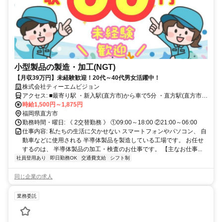
小型製品の製造・加工(NGT)
【月収39万円】未経験歓迎！20代～40代男女活躍中！
株式会社ティーエムビジョン
アクセス: ■最寄り駅 ・新入駅(直方市)から車で5分 ・直方駅(直方市)
から車で8分 ・中間駅(中間市)から車で20分 ・飯塚駅(飯塚市)から車
時給1,500円～1,875円
で30分 ※その他 八幡西区・宮若市・飯塚市・田川市と他多数勤務地
福岡県直方市
あり。
勤務時間・曜日: 《 2交替勤務 》 ①09:00～18:00 ②21:00～06:00
仕事内容: 私たちの生活に欠かせない スマートフォンやパソコン、 自
動車などに使用される 半導体製品を製造している工場です。 お任せ
するのは、 半導体製品の加工・検査のお仕事です。 【主なお仕事...
社員登用あり
即日勤務OK
交通費支給
シフト制
同じ企業の求人
業務委託