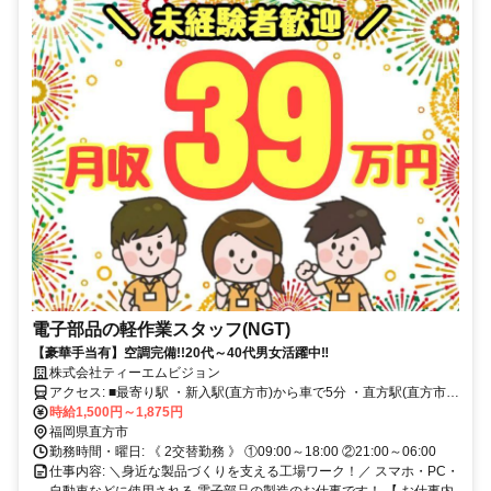
電子部品の軽作業スタッフ(NGT)
【豪華手当有】空調完備!!20代～40代男女活躍中‼
株式会社ティーエムビジョン
アクセス: ■最寄り駅 ・新入駅(直方市)から車で5分 ・直方駅(直方市)
から車で8分 ・中間駅(中間市)から車で20分 ・飯塚駅(飯塚市)から車
時給1,500円～1,875円
で30分 ※その他 八幡西区・宮若市・飯塚市・田川市と他多数勤務地
福岡県直方市
あり。
勤務時間・曜日: 《 2交替勤務 》 ①09:00～18:00 ②21:00～06:00
仕事内容: ＼身近な製品づくりを支える工場ワーク！／ スマホ・PC・