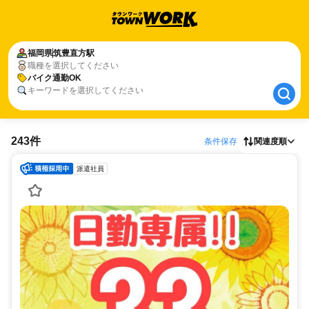
福岡県
福岡県
筑豊直方駅
筑豊直方駅
職種を選択してください
バイク通勤OK
バイク通勤OK
キーワードを選択してください
243件
条件保存
関連度順
派遣社員