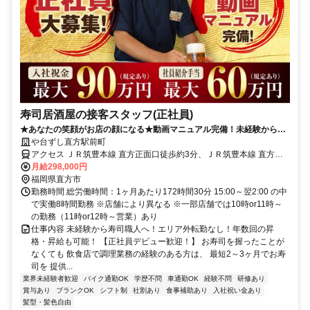
寿司居酒屋の接客スタッフ(正社員)
★あなたの笑顔がお店の顔になる★動画マニュアル完備！未経験からで
も接客マナーをイチから習得できます！
や台ずし直方駅前町
アクセス ＪＲ筑豊本線 直方正面口徒歩約3分、ＪＲ筑豊本線 直方正
面口徒歩約3分、筑豊電気鉄道 筑豊直方徒歩約7分
月給298,000円
福岡県直方市
勤務時間 総労働時間：1ヶ月あたり172時間30分 15:00～翌2:00 の中
で実働8時間勤務 ※店舗により異なる ※一部店舗では10時or11時～
の勤務（11時or12時～営業）あり
仕事内容 未経験から寿司職人へ！エリア外転勤なし！年数回の昇
格・昇給も可能！ 【正社員デビュー歓迎！】 お寿司を握ったことが
なくても 飲食店で調理業務の経験のある方は、 最短2～3ヶ月でお寿
司を 提供...
業界未経験者歓迎
バイク通勤OK
学歴不問
車通勤OK
経験不問
研修あり
賞与あり
ブランクOK
シフト制
社割あり
食事補助あり
入社祝い金あり
髪型・髪色自由