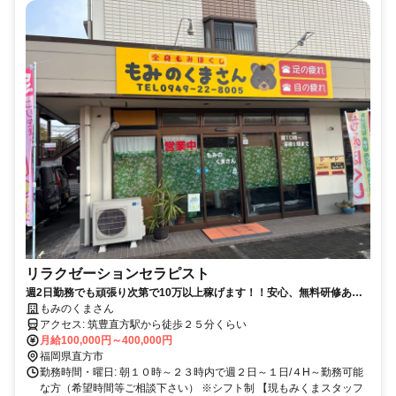
リラクゼーションセラピスト
週2日勤務でも頑張り次第で10万以上稼げます！！安心、無料研修あり
ます♪
もみのくまさん
アクセス: 筑豊直方駅から徒歩２５分くらい
月給100,000円～400,000円
福岡県直方市
勤務時間・曜日: 朝１０時～２３時内で週２日～１日/４H～勤務可能
な方（希望時間等ご相談下さい） ※シフト制 【現もみくまスタッフ