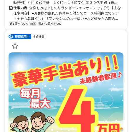
勤務例】 ①４０代主婦 １０時～１６時受付 ②３０代主婦（未...
仕事内容: 全身もみほぐしのリラクゼーションサロンです(^^) 【主な
仕事内容】 ●お客様の疲れた身体を１対１でコース時間内にてケア
（全身もみほぐし）リフレッシュのお手伝い ●お客様からの問合...
週1日からOK
急募
週2・3日からOK
派遣社員