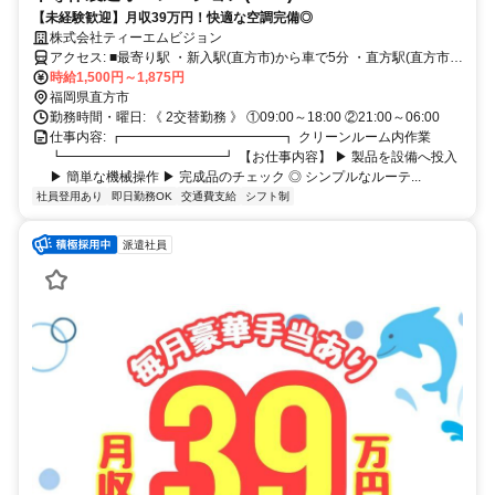
【未経験歓迎】月収39万円！快適な空調完備◎
株式会社ティーエムビジョン
アクセス: ■最寄り駅 ・新入駅(直方市)から車で5分 ・直方駅(直方市)
から車で8分 ・中間駅(中間市)から車で20分 ・飯塚駅(飯塚市)から車
時給1,500円～1,875円
で30分 ※その他 八幡西区・宮若市・飯塚市・田川市と他多数勤務地
福岡県直方市
あり。
勤務時間・曜日: 《 2交替勤務 》 ①09:00～18:00 ②21:00～06:00
仕事内容: ┏━━━━━━━━━━━━┓ クリーンルーム内作業
┗━━━━━━━━━━━━┛ 【お仕事内容】 ▶ 製品を設備へ投入
▶ 簡単な機械操作 ▶ 完成品のチェック ◎ シンプルなルーテ...
社員登用あり
即日勤務OK
交通費支給
シフト制
派遣社員