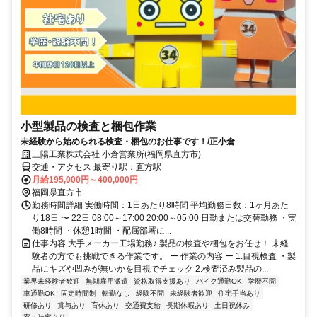
小型製品の検査と梱包作業
未経験から始められる検査・梱包のお仕事です！/正小倉
三陽工業株式会社 小倉営業所(福岡県直方市)
交通・アクセス 最寄り駅：直方駅
月給195,000円～400,000円
福岡県直方市
勤務時間詳細 実働時間：1日あたり8時間 平均勤務日数：1ヶ月あた
り18日 〜 22日 08:00～17:00 20:00～05:00 日勤または交替勤務 ・実
働8時間 ・休憩1時間 ・配属部署に...
仕事内容 大手メーカー工場勤務♪ 製品の検査や梱包をお任せ！ 未経
験者の方でも挑戦できる作業です。 ー 作業の内容 ー 1.目視検査 ・製
品にキズや凹みが無いかを目視でチェック 2.検査済み製品の...
業界未経験者歓迎
無期雇用派遣
資格取得支援あり
バイク通勤OK
学歴不問
車通勤OK
固定時間制
転勤なし
経験不問
未経験者歓迎
住宅手当あり
研修あり
賞与あり
育休あり
交通費支給
長期休暇あり
土日祝休み