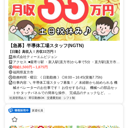
【急募】半導体工場スタッフ(NGTN)
【日勤】高収入！月収33万円！
株式会社ティーエムビジョン
アクセス: ■最寄り駅 ・新入駅(直方市)から車で5分 ・直方駅(直方市)
から車で8分 ・中間駅(中間市)から車で20分 ・飯塚駅(飯塚市)から車
時給1,500円～1,875円
で30分 ※その他 八幡西区・宮若市・飯塚市・田川市と他多数勤務地
福岡県直方市
あり。
勤務時間・曜日: 《 日勤勤務 》 ◎8:00～16:45(実働7.75h)
仕事内容: ＼ 半導体工場スタッフ募集！ ／ 未経験から始められる 機
械オペレーターのお仕事です！ お任せするのは、 機械への部品セッ
トや タッチパネルでの簡単な操作、 完成品のチェックなど。 ...
社員登用あり
即日勤務OK
交通費支給
シフト制
派遣社員