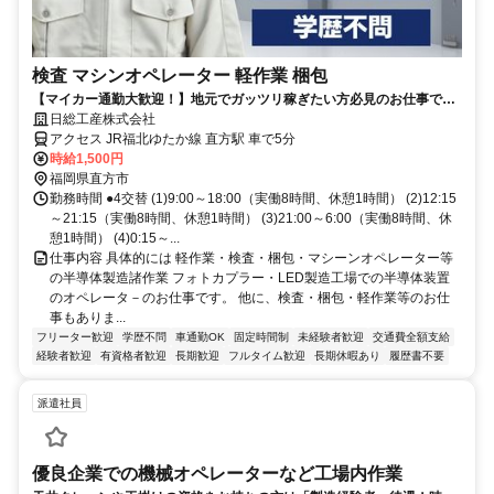
検査 マシンオペレーター 軽作業 梱包
【マイカー通勤大歓迎！】地元でガッツリ稼ぎたい方必見のお仕事です
★
日総工産株式会社
アクセス JR福北ゆたか線 直方駅 車で5分
時給1,500円
福岡県直方市
勤務時間 ●4交替 (1)9:00～18:00（実働8時間、休憩1時間） (2)12:15
～21:15（実働8時間、休憩1時間） (3)21:00～6:00（実働8時間、休
憩1時間） (4)0:15～...
仕事内容 具体的には 軽作業・検査・梱包・マシーンオペレーター等
の半導体製造諸作業 フォトカプラー・LED製造工場での半導体装置
のオペレータ－のお仕事です。 他に、検査・梱包・軽作業等のお仕
事もありま...
フリーター歓迎
学歴不問
車通勤OK
固定時間制
未経験者歓迎
交通費全額支給
経験者歓迎
有資格者歓迎
長期歓迎
フルタイム歓迎
長期休暇あり
履歴書不要
派遣社員
優良企業での機械オペレーターなど工場内作業