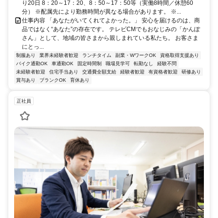
り20日 8：20～17：20、8：50～17：50等（実働8時間／休憩60
分） ※配属先により勤務時間が異なる場合があります。 ※...
仕事内容 「あなたがいてくれてよかった。」 安心を届けるのは、商
品ではなく“あなた”の存在です。 テレビCMでもおなじみの「かんぽ
さん」として、地域の皆さまから親しまれている私たち。 お客さま
にとっ...
制服あり
業界未経験者歓迎
ランチタイム
副業・WワークOK
資格取得支援あり
バイク通勤OK
車通勤OK
固定時間制
職場見学可
転勤なし
経験不問
未経験者歓迎
住宅手当あり
交通費全額支給
経験者歓迎
有資格者歓迎
研修あり
賞与あり
ブランクOK
育休あり
正社員