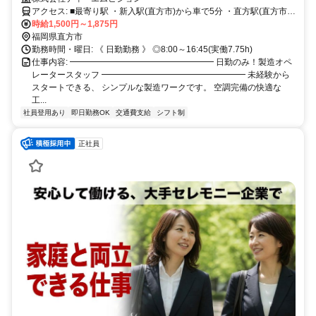
アクセス: ■最寄り駅 ・新入駅(直方市)から車で5分 ・直方駅(直方市)
から車で8分 ・中間駅(中間市)から車で20分 ・飯塚駅(飯塚市)から車
時給1,500円～1,875円
で30分 ※その他 八幡西区・宮若市・飯塚市・田川市と他多数勤務地
福岡県直方市
あり。
勤務時間・曜日: 《 日勤勤務 》 ◎8:00～16:45(実働7.75h)
仕事内容: ━━━━━━━━━━━━━━━━━ 日勤のみ！製造オペ
レータースタッフ ━━━━━━━━━━━━━━━━━ 未経験から
スタートできる、 シンプルな製造ワークです。 空調完備の快適な
工...
社員登用あり
即日勤務OK
交通費支給
シフト制
正社員