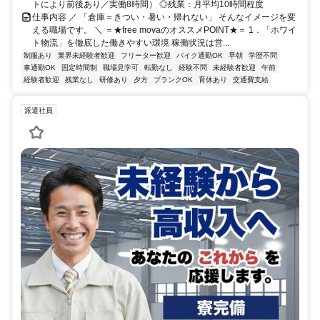
トにより前後あり／実働8時間） ◎残業：月平均10時間程度
仕事内容 ／ 「倉庫＝きつい・暑い・帰れない」 そんなイメージを変
える職場です。 ＼ ＝★free movaのオススメPOINT★＝ 1．「ホワイ
ト物流」を徹底した働きやすい環境 稼働状況は営...
制服あり
業界未経験者歓迎
フリーター歓迎
バイク通勤OK
早朝
学歴不問
車通勤OK
固定時間制
職場見学可
転勤なし
経験不問
未経験者歓迎
午前
経験者歓迎
残業なし
研修あり
夕方
ブランクOK
育休あり
交通費支給
派遣社員