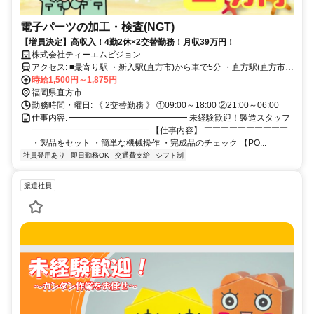
電子パーツの加工・検査(NGT)
【増員決定】高収入！4勤2休×2交替勤務！月収39万円！
株式会社ティーエムビジョン
アクセス: ■最寄り駅 ・新入駅(直方市)から車で5分 ・直方駅(直方市)
から車で8分 ・中間駅(中間市)から車で20分 ・飯塚駅(飯塚市)から車
時給1,500円～1,875円
で30分 ※その他 八幡西区・宮若市・飯塚市・田川市と他多数勤務地
福岡県直方市
あり。
勤務時間・曜日: 《 2交替勤務 》 ①09:00～18:00 ②21:00～06:00
仕事内容: ━━━━━━━━━━━━━━ 未経験歓迎！製造スタッフ
━━━━━━━━━━━━━━ 【仕事内容】 ￣￣￣￣￣￣￣￣￣￣
・製品をセット ・簡単な機械操作 ・完成品のチェック 【PO...
社員登用あり
即日勤務OK
交通費支給
シフト制
派遣社員