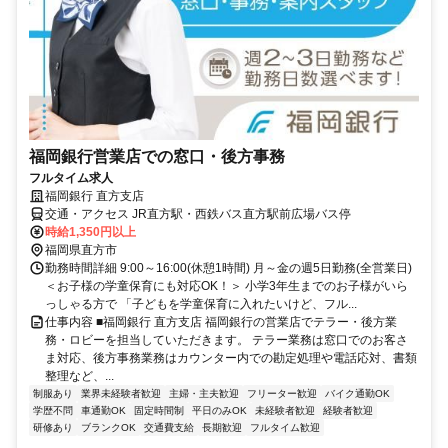
福岡銀行営業店での窓口・後方事務
フルタイム求人
福岡銀行 直方支店
交通・アクセス JR直方駅・西鉄バス直方駅前広場バス停
時給1,350円以上
福岡県直方市
勤務時間詳細 9:00～16:00(休憩1時間) 月～金の週5日勤務(全営業日)
＜お子様の学童保育にも対応OK！＞ 小学3年生までのお子様がいら
っしゃる方で 「子どもを学童保育に入れたいけど、フル...
仕事内容 ■福岡銀行 直方支店 福岡銀行の営業店でテラー・後方業
務・ロビーを担当していただきます。 テラー業務は窓口でのお客さ
ま対応、後方事務業務はカウンター内での勘定処理や電話応対、書類
整理など、...
制服あり
業界未経験者歓迎
主婦・主夫歓迎
フリーター歓迎
バイク通勤OK
学歴不問
車通勤OK
固定時間制
平日のみOK
未経験者歓迎
経験者歓迎
研修あり
ブランクOK
交通費支給
長期歓迎
フルタイム歓迎