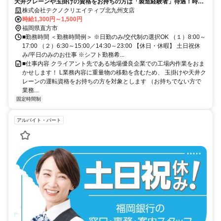
天井クレーンや玉掛けの資格をお持ちの方は「製造経験者」待遇！時給
1300円～1500円
株式会社テクノクリエイティブ北九州支店
時給1,300円～1,500円
福岡県直方市
■勤務時間 ＜勤務時間例＞ ※日勤のみ/交代制の選択OK （１）8:00～
17:00 （２）6:30～15:00／14:30～23:00 【休日・休暇】 土日祝休
み/平日のみのお仕事 ※シフト勤務希...
■仕事内容 クライアント先である地場優良企業での工場内作業をおま
かせします！ L業務内容に重量物の移動を含むため、 玉掛けや天井ク
レーンの運転資格をお持ちの方を対象とします （お持ちでない方で
業務...
固定時間制
アルバイト・パート