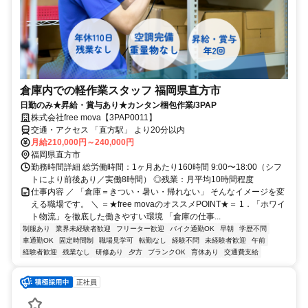
倉庫内での軽作業スタッフ 福岡県直方市
日勤のみ★昇給・賞与あり★カンタン梱包作業/3PAP
株式会社free mova【3PAP0011】
交通・アクセス 「直方駅」 より20分以内
月給210,000円～240,000円
福岡県直方市
勤務時間詳細 総労働時間：1ヶ月あたり160時間 9:00〜18:00（シフ
トにより前後あり／実働8時間） ◎残業：月平均10時間程度
仕事内容 ／ 「倉庫＝きつい・暑い・帰れない」 そんなイメージを変
える職場です。 ＼ ＝★free movaのオススメPOINT★＝ 1．「ホワイ
ト物流」を徹底した働きやすい環境 「倉庫の仕事...
制服あり
業界未経験者歓迎
フリーター歓迎
バイク通勤OK
早朝
学歴不問
車通勤OK
固定時間制
職場見学可
転勤なし
経験不問
未経験者歓迎
午前
経験者歓迎
残業なし
研修あり
夕方
ブランクOK
育休あり
交通費支給
正社員