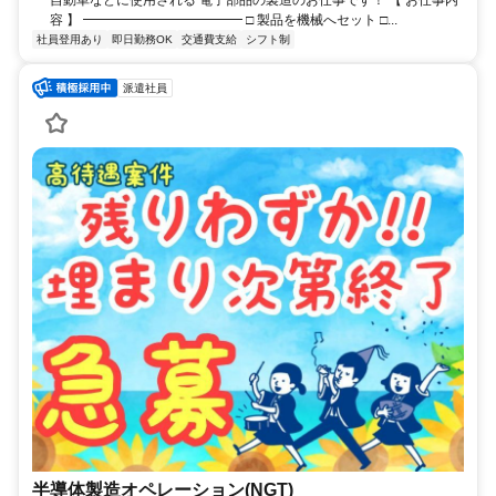
自動車などに使用される 電子部品の製造のお仕事です！ 【 お仕事内
容 】 ━━━━━━━━━━━━ □ 製品を機械へセット □...
社員登用あり
即日勤務OK
交通費支給
シフト制
派遣社員
半導体製造オペレーション(NGT)