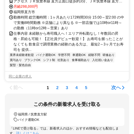
アクセス ＪＲ筑豊本線 直方正面口徒歩約3分、ＪＲ筑豊本線 直方正
面口徒歩約3分、筑豊電気鉄道 筑豊直方徒歩約7分
月給298,000円
福岡県直方市
勤務時間 総労働時間：1ヶ月あたり172時間30分 15:00～翌2:00 の中
で実働8時間勤務 ※店舗により異なる ※一部店舗では10時or11時～
の勤務（11時or12時～営業）あり
仕事内容 未経験から寿司職人へ！エリア外転勤なし！年数回の昇
格・昇給も可能！ 【正社員デビュー歓迎！】 お寿司を握ったことが
なくても 飲食店で調理業務の経験のある方は、 最短2～3ヶ月でお寿
司を 提供...
業界未経験者歓迎
バイク通勤OK
学歴不問
車通勤OK
経験不問
研修あり
賞与あり
ブランクOK
シフト制
社割あり
食事補助あり
入社祝い金あり
髪型・髪色自由
同じ企業の求人
前へ
次へ
1
2
3
4
5
この条件の新着求人を受け取る
福岡県 / 筑豊直方駅
バイク通勤OK
「LINEで受け取る」では、新着求人のほか、おすすめ情報なども配信しま
す。
詳しくはこちら