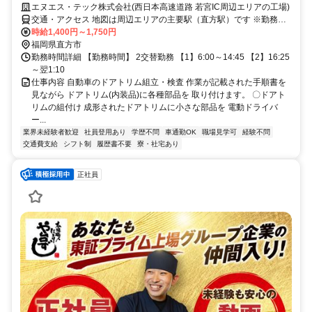
エヌエス・テック株式会社(西日本高速道路 若宮IC周辺エリアの工場)
交通・アクセス 地図は周辺エリアの主要駅（直方駅）です ※勤務地
は西日本高速道路『若宮IC』から車10分圏内 ※車通勤OK
時給1,400円～1,750円
福岡県直方市
勤務時間詳細 【勤務時間】 2交替勤務 【1】6:00～14:45 【2】16:25
～翌1:10
仕事内容 自動車のドアトリム組立・検査 作業が記載された手順書を
見ながら ドアトリム(内装品)に各種部品を 取り付けます。 〇ドアト
リムの組付け 成形されたドアトリムに小さな部品を 電動ドライバ
ー...
業界未経験者歓迎
社員登用あり
学歴不問
車通勤OK
職場見学可
経験不問
交通費支給
シフト制
履歴書不要
寮・社宅あり
正社員