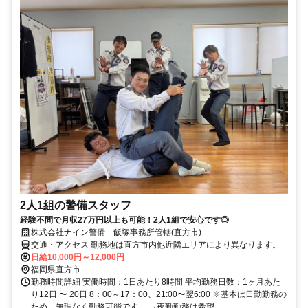
2人1組の警備スタッフ
経験不問で月収27万円以上も可能！2人1組で安心です◎
株式会社ナイン警備 飯塚事務所管轄(直方市)
交通・アクセス 勤務地は直方市内他近隣エリアにより異なります。
日給10,000円～12,000円
福岡県直方市
勤務時間詳細 実働時間：1日あたり8時間 平均勤務日数：1ヶ月あた
り12日 〜 20日 8：00～17：00、21:00〜翌6:00 ※基本は日勤勤務の
ため、無理なく勤務可能です。 →夜勤勤務は希望...