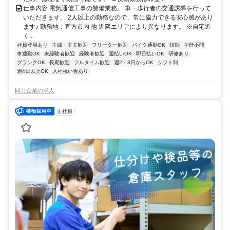
仕事内容 電気通信工事の警備業務。 車・歩行者の交通誘導を行って
いただきます。 2人以上の勤務なので、常に協力できる安心感があり
ます♪ 勤務地：直方市内 他 近隣エリアにより異なります。 ※自宅近
く...
社員登用あり
主婦・主夫歓迎
フリーター歓迎
バイク通勤OK
短期
学歴不問
車通勤OK
未経験者歓迎
経験者歓迎
週払いOK
即日払いOK
研修あり
ブランクOK
長期歓迎
フルタイム歓迎
週2・3日からOK
シフト制
週4日以上OK
入社祝い金あり
同じ企業の求人
正社員