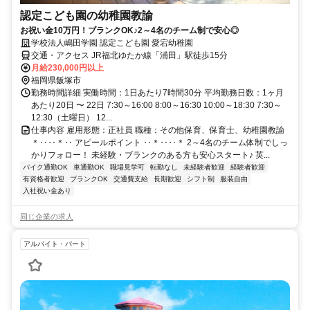
認定こども園の幼稚園教諭
お祝い金10万円！ブランクOK♪2～4名のチーム制で安心◎
学校法人嶋田学園 認定こども園 愛宕幼稚園
交通・アクセス JR福北ゆたか線「浦田」駅徒歩15分
月給230,000円以上
福岡県飯塚市
勤務時間詳細 実働時間：1日あたり7時間30分 平均勤務日数：1ヶ月
あたり20日 〜 22日 7:30～16:00 8:00～16:30 10:00～18:30 7:30～
12:30（土曜日） 12...
仕事内容 雇用形態：正社員 職種：その他保育、保育士、幼稚園教諭
＊‥‥＊‥ アピールポイント ‥＊‥‥＊ 2～4名のチーム体制でしっ
かりフォロー！ 未経験・ブランクのある方も安心スタート♪ 英...
バイク通勤OK
車通勤OK
職場見学可
転勤なし
未経験者歓迎
経験者歓迎
有資格者歓迎
ブランクOK
交通費支給
長期歓迎
シフト制
服装自由
入社祝い金あり
同じ企業の求人
アルバイト・パート