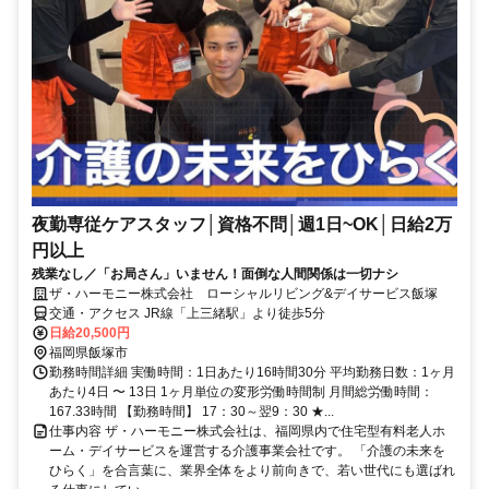
夜勤専従ケアスタッフ│資格不問│週1日~OK│日給2万
円以上
残業なし／「お局さん」いません！面倒な人間関係は一切ナシ
ザ・ハーモニー株式会社 ローシャルリビング&デイサービス飯塚
交通・アクセス JR線「上三緒駅」より徒歩5分
日給20,500円
福岡県飯塚市
勤務時間詳細 実働時間：1日あたり16時間30分 平均勤務日数：1ヶ月
あたり4日 〜 13日 1ヶ月単位の変形労働時間制 月間総労働時間：
167.33時間 【勤務時間】 17：30～翌9：30 ★...
仕事内容 ザ・ハーモニー株式会社は、福岡県内で住宅型有料老人ホ
ーム・デイサービスを運営する介護事業会社です。 「介護の未来を
ひらく」を合言葉に、業界全体をより前向きで、若い世代にも選ばれ