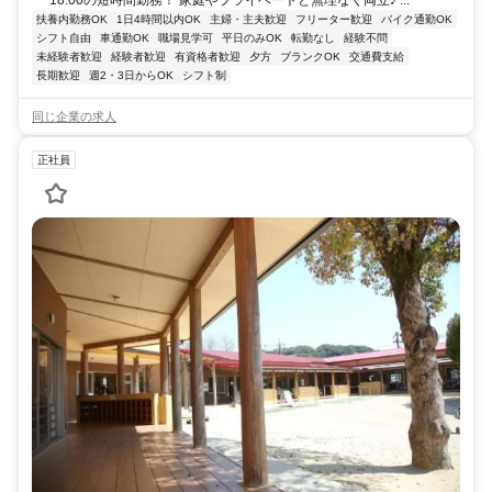
18:00の短時間勤務！ 家庭やプライベートと無理なく両立♪ ...
扶養内勤務OK
1日4時間以内OK
主婦・主夫歓迎
フリーター歓迎
バイク通勤OK
シフト自由
車通勤OK
職場見学可
平日のみOK
転勤なし
経験不問
未経験者歓迎
経験者歓迎
有資格者歓迎
夕方
ブランクOK
交通費支給
長期歓迎
週2・3日からOK
シフト制
同じ企業の求人
正社員