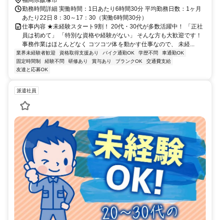
勤務時間詳細 実働時間：1日あたり6時間30分 平均勤務日数：1ヶ月
あたり22日 8：30～17：30（実働6時間30分）
仕事内容 ★未経験スタート9割！ 20代・30代が多数活躍中！ 「正社
員は初めて」 「特別な資格や経験がない」 そんな方も大歓迎です！
事務作業はほとんどなく コツコツ体を動かす仕事なので、 未経...
業界未経験者歓迎
資格取得支援あり
バイク通勤OK
学歴不問
車通勤OK
固定時間制
経験不問
研修あり
賞与あり
ブランクOK
交通費支給
友達と応募OK
派遣社員