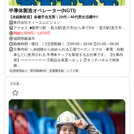
半導体製造オペレーター(NGTI)
【未経験歓迎】各種手当充実！20代～40代男女活躍中!!
株式会社ティーエムビジョン
アクセス: ■最寄り駅 ・新入駅(直方市)から車で5分 ・直方駅(直方市)
から車で8分 ・中間駅(中間市)から車で20分 ・飯塚駅(飯塚市)から車
時給1,500円～1,875円
で30分 ※その他 八幡西区・宮若市・飯塚市・田川市と他多数勤務地
福岡県飯塚市
あり。
勤務時間・曜日: 《 2交替勤務 》 ①09:00～18:00 ②21:00～06:00
仕事内容: ＼未経験から始められる工場ワーク／ スマホ・家電・自動
車などに使用される 半導体チップを製造するお仕事です。 【仕事内
容】ーーーーーーー ①製品を装置へセット ②タッチパネルで簡単
操...
社員登用あり
即日勤務OK
交通費支給
シフト制
正社員