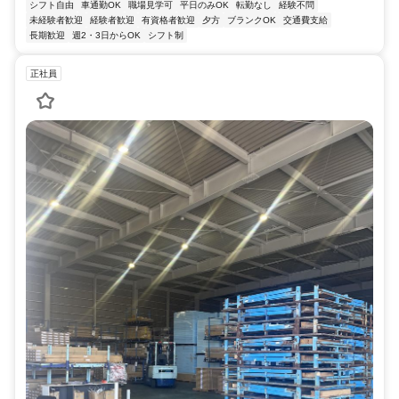
シフト自由
車通勤OK
職場見学可
平日のみOK
転勤なし
経験不問
未経験者歓迎
経験者歓迎
有資格者歓迎
夕方
ブランクOK
交通費支給
長期歓迎
週2・3日からOK
シフト制
正社員