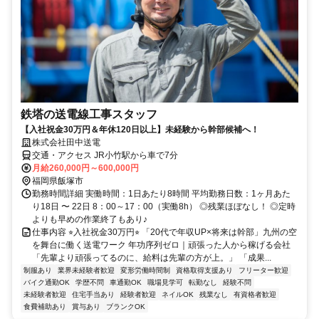
鉄塔の送電線工事スタッフ
【入社祝金30万円＆年休120日以上】未経験から幹部候補へ！
株式会社田中送電
交通・アクセス JR小竹駅から車で7分
月給260,000円～600,000円
福岡県飯塚市
勤務時間詳細 実働時間：1日あたり8時間 平均勤務日数：1ヶ月あた
り18日 〜 22日 8：00～17：00（実働8h） ◎残業ほぼなし！ ◎定時
よりも早めの作業終了もあり♪
仕事内容 ⭐︎入社祝金30万円⭐︎ 「20代で年収UP×将来は幹部」九州の空
を舞台に働く送電ワーク 年功序列ゼロ｜頑張った人から稼げる会社
「先輩より頑張ってるのに、給料は先輩の方が上。」 「成果...
制服あり
業界未経験者歓迎
変形労働時間制
資格取得支援あり
フリーター歓迎
バイク通勤OK
学歴不問
車通勤OK
職場見学可
転勤なし
経験不問
未経験者歓迎
住宅手当あり
経験者歓迎
ネイルOK
残業なし
有資格者歓迎
食費補助あり
賞与あり
ブランクOK