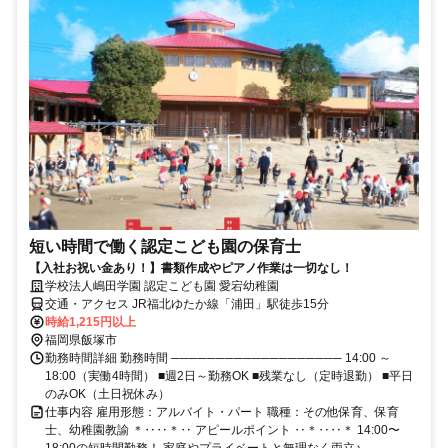
短い時間で働く認定こども園の保育士
【入社お祝い金あり！】書類作成やピアノ作業は一切なし！
学校法人嶋田学園 認定こども園 愛宕幼稚園
交通・アクセス JR福北ゆたか線「浦田」駅徒歩15分
時給1,215円以上
福岡県飯塚市
勤務時間詳細 勤務時間 ─────────────────── 14:00 ～
18:00（実働4時間） ■週2日～勤務OK ■残業なし（定時退勤） ■平日
のみOK（土日祝休み）
仕事内容 雇用形態：アルバイト・パート 職種：その他保育、保育
士、幼稚園教諭 ＊‥‥＊‥ アピールポイント ‥＊‥‥＊ 14:00〜