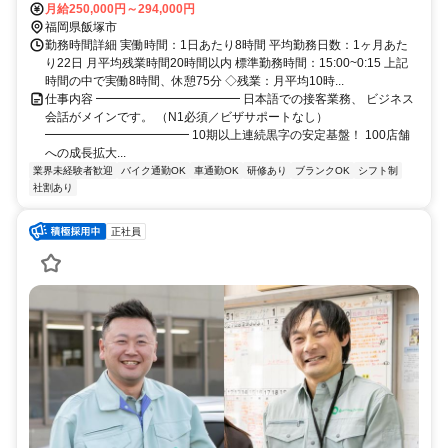
豊本線〔原田線〕)北口(約27分),桂川（福岡県）(ＪＲ篠栗線〔福北ゆ
月給250,000円～294,000円
たか線〕)北口(約27分)
福岡県飯塚市
勤務時間詳細 実働時間：1日あたり8時間 平均勤務日数：1ヶ月あた
り22日 月平均残業時間20時間以内 標準勤務時間：15:00~0:15 上記
時間の中で実働8時間、休憩75分 ◇残業：月平均10時...
仕事内容 ━━━━━━━━━━━━ 日本語での接客業務、 ビジネス
会話がメインです。 （N1必須／ビザサポートなし）
━━━━━━━━━━━━ 10期以上連続黒字の安定基盤！ 100店舗
への成長拡大...
業界未経験者歓迎
バイク通勤OK
車通勤OK
研修あり
ブランクOK
シフト制
社割あり
正社員