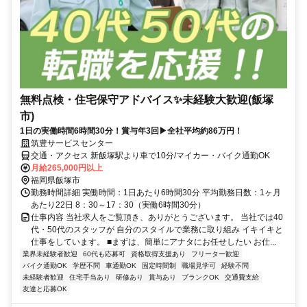
無料点検・住宅保守アドバイス✨未経験大歓迎(飯塚
市)
1日の実働時間6時間30分！賞与年3回▶全社平均約86万円！
筑豊サービスセンター
交通・アクセス 新飯塚駅より車で10分/マイカー・バイク通勤OK
月給265,000円以上
福岡県飯塚市
勤務時間詳細 実働時間：1日あたり6時間30分 平均勤務日数：1ヶ月
あたり22日 8：30～17：30（実働6時間30分）
仕事内容 当社求人をご覧頂き、ありがとうございます。 当社では40
代・50代のスタッフが 自分のスタイルで業務に取り組み イキイキと
仕事をしています。 ■まずは、簡単にアナタにお任せしたい お仕...
業界未経験者歓迎
60代も応募可
資格取得支援あり
フリーター歓迎
バイク通勤OK
学歴不問
車通勤OK
固定時間制
職場見学可
経験不問
未経験者歓迎
住宅手当あり
研修あり
賞与あり
ブランクOK
交通費支給
友達と応募OK