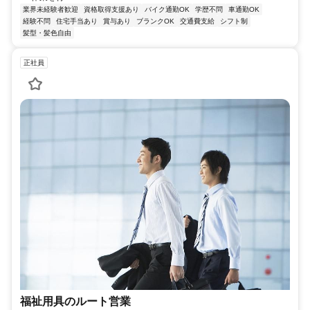
業界未経験者歓迎
資格取得支援あり
バイク通勤OK
学歴不問
車通勤OK
経験不問
住宅手当あり
賞与あり
ブランクOK
交通費支給
シフト制
髪型・髪色自由
正社員
福祉用具のルート営業