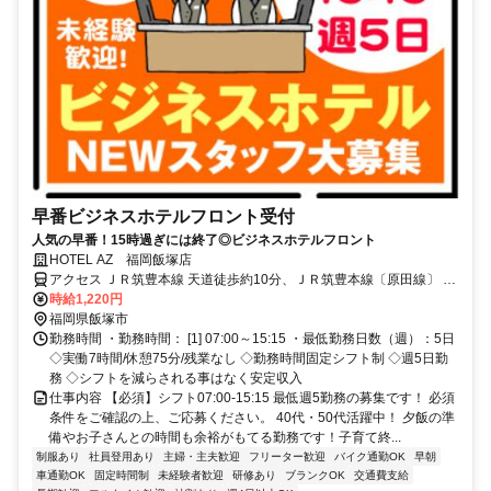
早番ビジネスホテルフロント受付
人気の早番！15時過ぎには終了◎ビジネスホテルフロント
HOTEL AZ 福岡飯塚店
アクセス ＪＲ筑豊本線 天道徒歩約10分、ＪＲ筑豊本線〔原田線〕 桂
川（福岡県）北口徒歩約27分、ＪＲ篠栗線〔福北ゆたか線〕 桂川
時給1,220円
（福岡県）北口徒歩約27分 R福北ゆたか線「天道駅」より車で約4分
福岡県飯塚市
勤務時間 ・勤務時間： [1] 07:00～15:15 ・最低勤務日数（週）：5日
◇実働7時間/休憩75分/残業なし ◇勤務時間固定シフト制 ◇週5日勤
務 ◇シフトを減らされる事はなく安定収入
仕事内容 【必須】シフト07:00-15:15 最低週5勤務の募集です！ 必須
条件をご確認の上、ご応募ください。 40代・50代活躍中！ 夕飯の準
備やお子さんとの時間も余裕がもてる勤務です！子育て終...
制服あり
社員登用あり
主婦・主夫歓迎
フリーター歓迎
バイク通勤OK
早朝
車通勤OK
固定時間制
未経験者歓迎
研修あり
ブランクOK
交通費支給