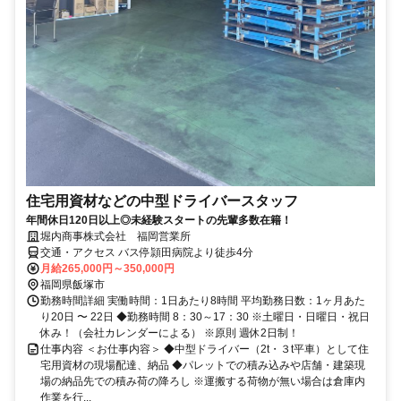
住宅用資材などの中型ドライバースタッフ
年間休日120日以上◎未経験スタートの先輩多数在籍！
堀内商事株式会社 福岡営業所
交通・アクセス バス停頴田病院より徒歩4分
月給265,000円～350,000円
福岡県飯塚市
勤務時間詳細 実働時間：1日あたり8時間 平均勤務日数：1ヶ月あた
り20日 〜 22日 ◆勤務時間 8：30～17：30 ※土曜日・日曜日・祝日
休み！（会社カレンダーによる） ※原則 週休2日制！
仕事内容 ＜お仕事内容＞ ◆中型ドライバー（2t・３t平車）として住
宅用資材の現場配達、納品 ◆パレットでの積み込みや店舗・建築現
場の納品先での積み荷の降ろし ※運搬する荷物が無い場合は倉庫内
作業を行...