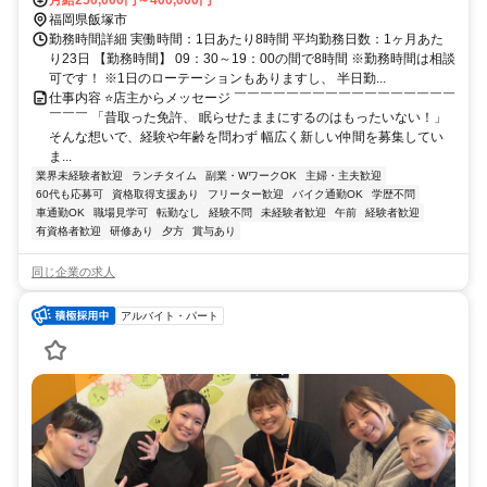
月給250,000円～400,000円
福岡県飯塚市
勤務時間詳細 実働時間：1日あたり8時間 平均勤務日数：1ヶ月あた
り23日 【勤務時間】 09：30～19：00の間で8時間 ※勤務時間は相談
可です！ ※1日のローテーションもありますし、 半日勤...
仕事内容 ⭐店主からメッセージ ￣￣￣￣￣￣￣￣￣￣￣￣￣￣￣￣￣
￣￣￣ 「昔取った免許、 眠らせたままにするのはもったいない！」
そんな想いで、経験や年齢を問わず 幅広く新しい仲間を募集してい
ま...
業界未経験者歓迎
ランチタイム
副業・WワークOK
主婦・主夫歓迎
60代も応募可
資格取得支援あり
フリーター歓迎
バイク通勤OK
学歴不問
車通勤OK
職場見学可
転勤なし
経験不問
未経験者歓迎
午前
経験者歓迎
有資格者歓迎
研修あり
夕方
賞与あり
同じ企業の求人
アルバイト・パート