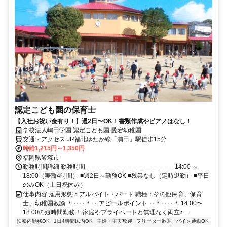
認定こども園の保育士
【入社お祝い金有り！】週2日〜OK！書類作成やピアノはなし！
学校法人嶋田学園 認定こども園 愛宕幼稚園
交通・アクセス JR福北ゆたか線「浦田」駅徒歩15分
時給1,215円～1,350円
福岡県飯塚市
勤務時間詳細 勤務時間 ─────────────────── 14:00 ～
18:00（実働4時間） ■週2日～勤務OK ■残業なし（定時退勤） ■平日
のみOK（土日祝休み）
仕事内容 雇用形態：アルバイト・パート 職種：その他保育、保育
士、幼稚園教諭 ＊‥‥＊‥ アピールポイント ‥＊‥‥＊ 14:00〜
18:00の短時間勤務！ 家庭やプライベートと無理なく両立♪ ...
扶養内勤務OK
1日4時間以内OK
主婦・主夫歓迎
フリーター歓迎
バイク通勤OK