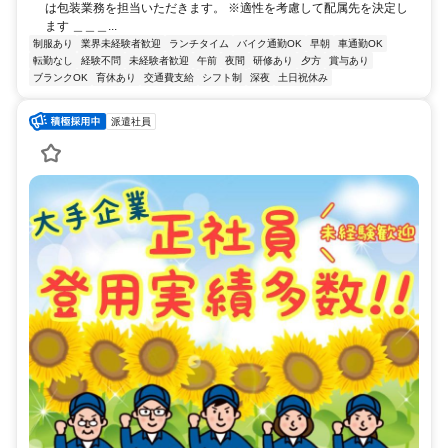
は包装業務を担当いただきます。 ※適性を考慮して配属先を決定し
ます ＿＿＿...
制服あり
業界未経験者歓迎
ランチタイム
バイク通勤OK
早朝
車通勤OK
転勤なし
経験不問
未経験者歓迎
午前
夜間
研修あり
夕方
賞与あり
ブランクOK
育休あり
交通費支給
シフト制
深夜
土日祝休み
派遣社員