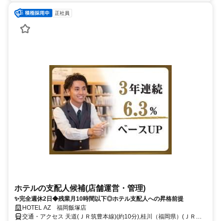
正社員
ホテルの支配人候補(店舗運営・管理)
✨完全週休2日◆残業月10時間以下◎ホテル支配人への昇格前提
HOTEL AZ 福岡飯塚店
交通・アクセス 天道(ＪＲ筑豊本線)(約10分),桂川（福岡県）(ＪＲ筑