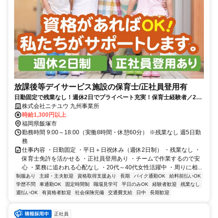
放課後等デイサービス施設の保育士/正社員登用有
日勤固定で残業なし！週休2日でプライベート充実！保育士経験者／20
代～40代の女性活躍中
株式会社ニチユウ 九州事業所
時給1,300円以上
福岡県飯塚市
勤務時間 9:00～18:00（実働8時間・休憩60分） ※残業なし 週5日勤
務
仕事内容 ・日勤固定 ・平日＋日祝休み（週休2日制） ・残業なし ・
保育士免許を活かせる ・正社員登用あり ・チームで作業するので安
心 ・業務に追われる心配なし ・20代～40代女性活躍中 ・周りに相...
制服あり
主婦・主夫歓迎
資格取得支援あり
長期
バイク通勤OK
給料前払いOK
学歴不問
車通勤OK
固定時間制
職場見学可
平日のみOK
経験者歓迎
残業なし
週払いOK
有資格者歓迎
社会保険完備
交通費支給
日中
長期歓迎
正社員