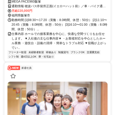
躍中◆生活も仕事も整う環境で、あなたの一歩を応援します。
MEGA FACE960飯塚
通勤情報 穂波バス停留所正面(イエローハット前）／車・バイク通勤
OK
月給220,000円
福岡県飯塚市
勤務時間 [1]08:30〜17:20（実働：8.0時間、休憩：50分） [2]11:10〜
20:45（実働：8.0時間、休憩：50分） [3]16:10〜01:00（実働：8.0時
間、休憩：50分）...
仕事内容 ホールでの接客業務を中心に、快適な空間づくりをお任せ
します。 ▼入社後の主な仕事内容▼ ・お客様対応を中心としたホー
ル業務 ・遊技台・設備の清掃 ・簡単なトラブル対応 ▼役職が上がっ
てい...
フリーター歓迎
未経験者歓迎
研修あり
制服貸与
ブランクOK
交通費支給
シフト制
週4日以上OK
寮・社宅あり
派遣社員