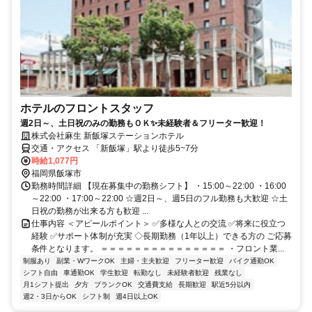
ホテルのフロントスタッフ
週2日～、土日祝のみの勤務もＯＫ✨未経験者＆フリーター歓迎！
株式会社麻生 新飯塚ステーションホテル
交通・アクセス 「新飯塚」駅より徒歩5~7分
時給1,077円
福岡県飯塚市
勤務時間詳細 【現在募集中の勤務シフト】 ・15:00～22:00 ・16:00
～22:00 ・17:00～22:00 ☆週2日～、週5日のフル勤務も大歓迎 ☆土
日祝の勤務が出来る方も歓迎 ...
仕事内容 ＜アピールポイント＞ ✅多様な人との交流 ✅将来に役立つ
経験 ✅サポート体制が充実 ◇長期勤務（1年以上）できる方の ご応募
条件となります。 ＝＝＝＝＝＝＝＝＝＝＝＝＝＝＝ ・フロント業...
制服あり
副業・WワークOK
主婦・主夫歓迎
フリーター歓迎
バイク通勤OK
シフト自由
車通勤OK
学生歓迎
転勤なし
未経験者歓迎
残業なし
月1シフト提出
夕方
ブランクOK
交通費支給
長期歓迎
駅近5分以内
週2・3日からOK
シフト制
週4日以上OK