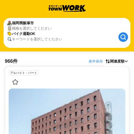
福岡県
飯塚市
職種を選択してください
バイク通勤OK
キーワードを選択してください
966件
条件保存
関連度順
アルバイト・パート