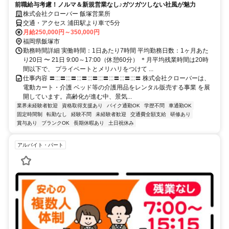
前職給与考慮！ノルマ＆新規営業なし♪ガツガツしない社風が魅力
株式会社クローバー 飯塚営業所
交通・アクセス 浦田駅より車で5分
月給250,000円～350,000円
福岡県飯塚市
勤務時間詳細 実働時間：1日あたり7時間 平均勤務日数：1ヶ月あた
り20日 〜 21日 9:00～17:00（休憩60分） ＊月平均残業時間は20時
間以下で、 プライベートとメリハリをつけて ...
仕事内容 〓:::〓:::〓:::〓:::〓:::〓:::〓:::〓:::〓 株式会社クローバーは、
電動カート・介護 ベッド等の介護用品をレンタル販売する事業 を展
開しています。高齢化が進む中、景気...
業界未経験者歓迎
資格取得支援あり
バイク通勤OK
学歴不問
車通勤OK
固定時間制
転勤なし
経験不問
未経験者歓迎
交通費全額支給
研修あり
賞与あり
ブランクOK
長期休暇あり
土日祝休み
アルバイト・パート