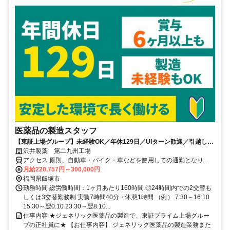
医薬品の製造スタッフ
【東証上場グループ】未経験OK／年休129日／UIターン歓迎／引越し費
用全額補助！／完全週休2日制／賞与年2回※6.5ヶ月実績有
沢井製薬 第二九州工場
アクセス 原則、自動車・バイク・車などを使用しての通勤となりま
す。＊JRの最寄駅より車で15分程度＊車通勤される方には、通勤手
月給220,757円～300,000円
当（ガソリン代）に加え、車両維持費として月5,000円を支給しま
福岡県飯塚市
す。シフトにもよりますが、通勤ラッシュを避けて出勤できるため、
勤務時間 総労働時間：1ヶ月あたり160時間 ◎24時間内での2交替も
渋滞のストレスもありません。
しくは3交替勤務制 実働7時間40分・休憩1時間 （例） 7:30～16:10
15:30～翌0:10 23:30～翌8:10...
仕事内容 ★ジェネリック医薬品の製造で、東証プライム上場グルー
プの正社員に★ 【お仕事内容】 ジェネリック医薬品の製造業務また