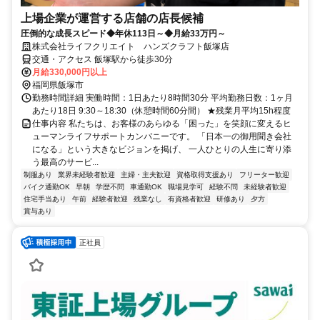
上場企業が運営する店舗の店長候補
圧倒的な成長スピード◆年休113日～◆月給33万円～
株式会社ライフクリエイト ハンズクラフト飯塚店
交通・アクセス 飯塚駅から徒歩30分
月給330,000円以上
福岡県飯塚市
勤務時間詳細 実働時間：1日あたり8時間30分 平均勤務日数：1ヶ月
あたり18日 9:30～18:30（休憩時間60分間） ★残業月平均15h程度
仕事内容 私たちは、お客様のあらゆる「困った」を笑顔に変えるヒ
ューマンライフサポートカンパニーです。 「日本一の御用聞き会社
になる」という大きなビジョンを掲げ、 一人ひとりの人生に寄り添
う最高のサービ...
制服あり
業界未経験者歓迎
主婦・主夫歓迎
資格取得支援あり
フリーター歓迎
バイク通勤OK
早朝
学歴不問
車通勤OK
職場見学可
経験不問
未経験者歓迎
住宅手当あり
午前
経験者歓迎
残業なし
有資格者歓迎
研修あり
夕方
賞与あり
正社員