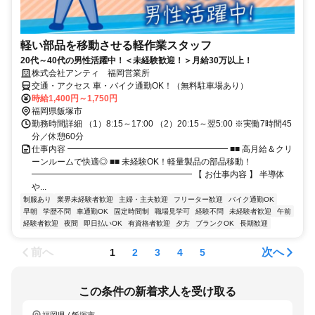
軽い部品を移動させる軽作業スタッフ
20代～40代の男性活躍中！＜未経験歓迎！＞月給30万以上！
株式会社アンティ 福岡営業所
交通・アクセス 車・バイク通勤OK！（無料駐車場あり）
時給1,400円～1,750円
福岡県飯塚市
勤務時間詳細 （1）8:15～17:00 （2）20:15～翌5:00 ※実働7時間45
分／休憩60分
仕事内容 ━━━━━━━━━━━━━━━━━━━ ■■ 高月給＆クリ
ーンルームで快適◎ ■■ 未経験OK！軽量製品の部品移動！
━━━━━━━━━━━━━━━━━━━ 【 お仕事内容 】 半導体
や...
制服あり
業界未経験者歓迎
主婦・主夫歓迎
フリーター歓迎
バイク通勤OK
早朝
学歴不問
車通勤OK
固定時間制
職場見学可
経験不問
未経験者歓迎
午前
経験者歓迎
夜間
即日払いOK
有資格者歓迎
夕方
ブランクOK
長期歓迎
前へ
次へ
1
2
3
4
5
この条件の新着求人を受け取る
福岡県 / 飯塚市