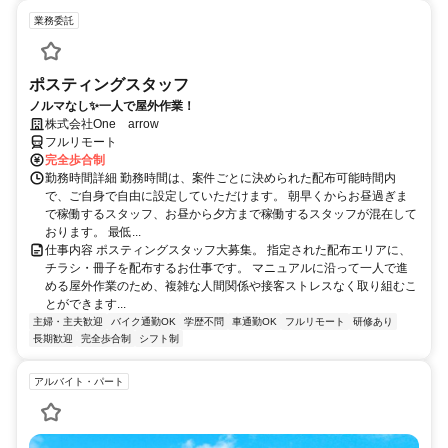
業務委託
ポスティングスタッフ
ノルマなし✨一人で屋外作業！
株式会社One arrow
フルリモート
完全歩合制
勤務時間詳細 勤務時間は、案件ごとに決められた配布可能時間内
で、ご自身で自由に設定していただけます。 朝早くからお昼過ぎま
で稼働するスタッフ、お昼から夕方まで稼働するスタッフが混在して
おります。 最低...
仕事内容 ポスティングスタッフ大募集。 指定された配布エリアに、
チラシ・冊子を配布するお仕事です。 マニュアルに沿って一人で進
める屋外作業のため、複雑な人間関係や接客ストレスなく取り組むこ
とができます...
主婦・主夫歓迎
バイク通勤OK
学歴不問
車通勤OK
フルリモート
研修あり
長期歓迎
完全歩合制
シフト制
アルバイト・パート