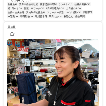
る仕事にしてい...
制服あり
業界未経験者歓迎
変形労働時間制
ランチタイム
扶養内勤務OK
週1日からOK
副業・WワークOK
1日4時間以内OK
土日祝のみOK
主婦・主夫歓迎
資格取得支援あり
フリーター歓迎
バイク通勤OK
学歴不問
車通勤OK
即日勤務OK
職場見学可
平日のみOK
転勤なし
経験不問
正社員