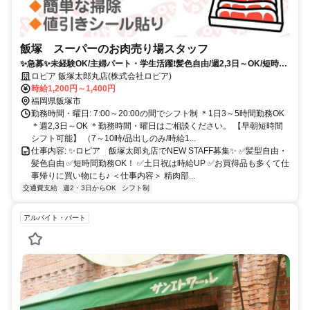
飯塚 スーパーのお肉売り場スタッフ
✨急募✨未経験OK/主婦パート・学生活躍❗︎髪色自由/週2,3日～OK/短時間
OK
ロピア 飯塚太郎丸店(株式会社ロピア)
時給1,200円～1,400円
福岡県飯塚市
勤務時間・曜日: 7:00～20:00の間でシフト制 ＊1日3～5時間勤務OK
＊週2,3日～OK ＊勤務時間・曜日はご相談ください。 【早朝短時間
シフト可能】 （7～10時/品出しのみ/時給1...
仕事内容: ✨ロピア 飯塚太郎丸店でNEW STAFF募集✨ ✅️髪型自由・
髪色自由 ✅️短時間勤務OK！ ✅️土日祝は時給UP ✅️お買得品も多くて仕
事帰りに買い物にも♪ ＜仕事内容＞ 精肉部...
交通費支給
週2・3日からOK
シフト制
アルバイト・パート