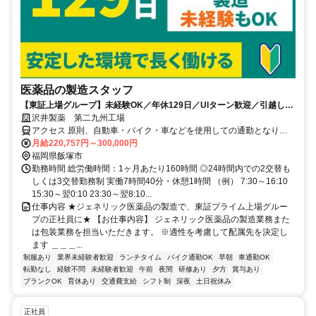
医薬品の製造スタッフ
【東証上場グループ】未経験OK／年休129日／UIターン歓迎／引越し費
用全額補助！／完全週休2日制／賞与年2回※6.5ヶ月実績有
沢井製薬 第二九州工場
アクセス 原則、自動車・バイク・車などを使用しての通勤となりま
す。＊JRの最寄駅より車で15分程度＊車通勤される方には、通勤手
月給220,757円～300,000円
当（ガソリン代）に加え、車両維持費として月5,000円を支給しま
福岡県飯塚市
す。シフトにもよりますが、通勤ラッシュを避けて出勤できるため、
勤務時間 総労働時間：1ヶ月あたり160時間 ◎24時間内での2交替も
渋滞のストレスもありません。
しくは3交替勤務制 実働7時間40分・休憩1時間 （例） 7:30～16:10
15:30～翌0:10 23:30～翌8:10...
仕事内容 ★ジェネリック医薬品の製造で、東証プライム上場グルー
プの正社員に★ 【お仕事内容】 ジェネリック医薬品の製造業務また
は包装業務を担当いただきます。 ※適性を考慮して配属先を決定し
ます ＿＿＿...
制服あり
業界未経験者歓迎
ランチタイム
バイク通勤OK
早朝
車通勤OK
転勤なし
経験不問
未経験者歓迎
午前
夜間
研修あり
夕方
賞与あり
ブランクOK
育休あり
交通費支給
シフト制
深夜
土日祝休み
正社員