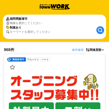
福岡県
飯塚市
職種を選択してください
制服あり
キーワードを選択してください
968件
条件保存
関連度順
アルバイト・パート