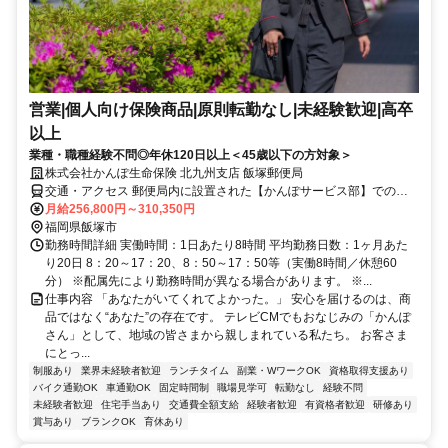
営業|個人向け保険商品|原則転勤なし|未経験歓迎|高卒
以上
業種・職種経験不問◎年休120日以上＜45歳以下の方対象＞
株式会社かんぽ生命保険 北九州支店 飯塚郵便局
交通・アクセス 郵便局内に設置された【かんぽサービス部】での勤
務となります
月給256,800円～310,350円
福岡県飯塚市
勤務時間詳細 実働時間：1日あたり8時間 平均勤務日数：1ヶ月あた
り20日 8：20～17：20、8：50～17：50等（実働8時間／休憩60
分） ※配属先により勤務時間が異なる場合があります。 ※...
仕事内容 「あなたがいてくれてよかった。」 安心を届けるのは、商
品ではなく“あなた”の存在です。 テレビCMでもおなじみの「かんぽ
さん」として、地域の皆さまから親しまれている私たち。 お客さま
にとっ...
制服あり
業界未経験者歓迎
ランチタイム
副業・WワークOK
資格取得支援あり
バイク通勤OK
車通勤OK
固定時間制
職場見学可
転勤なし
経験不問
未経験者歓迎
住宅手当あり
交通費全額支給
経験者歓迎
有資格者歓迎
研修あり
賞与あり
ブランクOK
育休あり