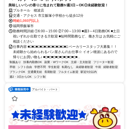
美味しいパンの香りに包まれて勤務✨週3日～OK◎未経験歓迎！
プルネール 穂波店
交通・アクセス 市立飯塚小学校から徒歩12分
時給1,060円以上
福岡県飯塚市
勤務時間詳細 ①6:00～15:00 ②7:00～13:00 ■週3～4日勤務OK ■土日
祝いずれか出勤できる方歓迎 ■短時間勤務など、働き方は お気軽にご
相談ください
仕事内容 ■□■□■□■□■□■□■□■□■□■□ ベーカリースタッフ大募集！！
未経験から始められるパン屋さんのお仕事☆ イオン穂波にあるので
帰りにお買い物も♪ ■□■□■□■□■□■□■□■□■...
制服あり
扶養内勤務OK
副業・WワークOK
主婦・主夫歓迎
フリーター歓迎
早朝
シフト自由
学歴不問
学生歓迎
転勤なし
未経験者歓迎
午前
経験者歓迎
ブランクOK
交通費支給
長期歓迎
フルタイム歓迎
駅近5分以内
週2・3日からOK
シフト制
アルバイト・パート