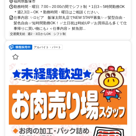
福岡県飯塚市
勤務時間・曜日: 7:00～20:00の間でシフト制 ＊1日3～5時間勤務OK
＊週2,3日～OK ＊勤務時間・曜日はご相談ください。
仕事内容: ✨ロピア 飯塚太郎丸店でNEW STAFF募集✨ ✅️髪型自由・
髪色自由 ✅️短時間勤務OK！ ✅️土日祝は時給UP ✅️お買得品も多くて仕
事帰りに買い物にも♪ ＜仕事内容＞ 鮮魚部...
交通費支給
週2・3日からOK
シフト制
アルバイト・パート