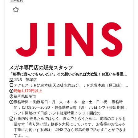
契約社員
メガネ専門店の販売スタッフ
「相手に喜んでもらいたい」その想いがあれば大歓迎！お互いを尊重し
あう優しい仲間に囲まれて、心から笑える毎日へ。
JINS 飯塚店
アクセス ＪＲ筑豊本線 天道徒歩約12分、ＪＲ筑豊本線〔原田線〕 桂
川（福岡県）徒歩約32分、ＪＲ篠栗線〔福北ゆたか線〕 桂川（福岡
時給1,170円以上
県）北口徒歩約32分 ＪＲ筑豊本線 天道駅より徒歩約15分
福岡県飯塚市
勤務時間 ・勤務曜日：月・火・水・木・金・土・日・祝 ・勤務時
間： [1] 09:30～20:30 ・最低勤務日数（週）：5日 シフト提出期限：
シフト開始の10日前 シフト確定時期：シフト開始の...
仕事内容 売るためではなく、喜んでもらうために。前職のスキルを
活かす「寄り添い型」接客を大切にしています。 お客様のお悩みを
丁寧にお伺いする経験、 JINSでなら最高の形で活かすことができま
すよ。 ...