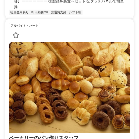
容】ーーーーーーー ①製品を装置へセット ②タッチパネルで簡単
操...
社員登用あり
即日勤務OK
交通費支給
シフト制
アルバイト・パート
ベーカリーのパン作りスタッフ