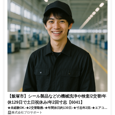
【飯塚市】シール製品などの機械洗浄や検査/2交替/年
休129日で土日祝休み/年2回寸志【6041】
★未経験OK♪★2交替勤務♪★年間休日約130日♪★寸志年2回♪★エアコン
完備♪★軽量品取扱い♪
株式会社プロサポート