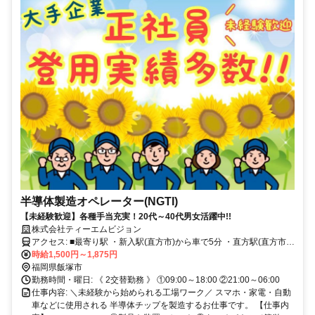
半導体製造オペレーター(NGTI)
【未経験歓迎】各種手当充実！20代～40代男女活躍中!!
株式会社ティーエムビジョン
アクセス: ■最寄り駅 ・新入駅(直方市)から車で5分 ・直方駅(直方市)
から車で8分 ・中間駅(中間市)から車で20分 ・飯塚駅(飯塚市)から車
時給1,500円～1,875円
で30分 ※その他 八幡西区・宮若市・飯塚市・田川市と他多数勤務地
福岡県飯塚市
あり。
勤務時間・曜日: 《 2交替勤務 》 ①09:00～18:00 ②21:00～06:00
仕事内容: ＼未経験から始められる工場ワーク／ スマホ・家電・自動
車などに使用される 半導体チップを製造するお仕事です。 【仕事内