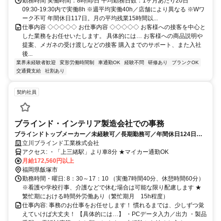
勤務時間 実働時間：8時間/日 平均勤務日数：1ヶ月あたり20日
09:30-19:30内で実働8h ※週平均実働40h／店舗により異なる ※Wワ
ーク不可 年間休日117日。月の平均残業15時間以...
仕事内容 ◇◇◇◇◇ お仕事内容 ◇◇◇◇◇ お客様への接客を中心と
した業務をお任せいたします。 具体的には… お客様への商品説明や
提案、メガネの受け渡しなどの接客 購入までのサポート、また入社
後...
業界未経験者歓迎
変形労働時間制
車通勤OK
経験不問
研修あり
ブランクOK
交通費支給
社割あり
契約社員
ブラインド・インテリア製造会社での事務
ブラインドトップメーカー／未経験可／長期勤務可／年間休日124日／
昇給・賞与あり
立川ブラインド工業株式会社
アクセス: ・「上三緒駅」より車8分 ★マイカー通勤OK
月給172,560円以上
福岡県飯塚市
勤務時間・曜日: 8：30～17：10 （実働7時間40分、休憩時間60分）
※看護や学校行事、介護などで休む場合は可能な限り配慮します ★
繁忙期における時間外労働あり（繁忙期月 15h程度）
仕事内容: 事務のお仕事をお任せします！ 慣れるまでは、少しずつ覚
えていけば大丈夫！ 【具体的には…】 ・PCデータ入力／出力 ・製品