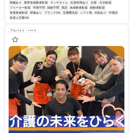
制服あり
業界未経験者歓迎
ランチタイム
社員登用あり
主婦・主夫歓迎
フリーター歓迎
学歴不問
経験不問
英語
未経験者歓迎
経験者歓迎
有資格者歓迎
研修あり
ブランクOK
交通費支給
シフト制
社割あり
中国語
友達と応募OK
アルバイト・パート