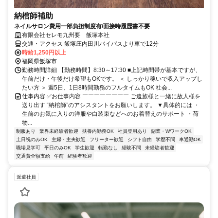
納棺師補助
ネイルサロン費用一部負担制度有/面接時履歴書不要
有限会社セレモ九州要 飯塚本社
交通・アクセス 飯塚庄内田川バイパスより車で12分
時給1,250円以上
福岡県飯塚市
勤務時間詳細 【勤務時間】8:30～17:30 ■上記時間帯が基本ですが、
午前だけ・午後だけ希望もOKです。 ＜ しっかり稼いで収入アップし
たい方 ＞ 週5日、1日8時間勤務のフルタイムもOK 社会...
仕事内容 ✅お仕事内容 ￣￣￣￣￣￣￣￣ ご遺族様と一緒に故人様を
送り出す “納棺師”のアシスタントをお願いします。 ▼具体的には ・
生前のお気に入りの洋服や白装束などへのお着替えのサポート ・荷
物...
制服あり
業界未経験者歓迎
扶養内勤務OK
社員登用あり
副業・WワークOK
土日祝のみOK
主婦・主夫歓迎
フリーター歓迎
シフト自由
学歴不問
車通勤OK
職場見学可
平日のみOK
学生歓迎
転勤なし
経験不問
未経験者歓迎
交通費全額支給
午前
経験者歓迎
派遣社員