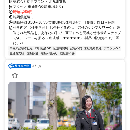
1250円×土日祝休みという黄金比。」 自分をすり減らさず、プライベー
株式会社総合プラント 北九州支店
トを最優先できる。これが理想の働き方。
アクセス 車通勤OK(駐車場あり)
時給1,250円
福岡県飯塚市
勤務時間 8:00～16:55(実働8時間/休憩1時間) 【期間】即日～長期
仕事内容 【仕事内容】 お任せするのは「究極のシンプルワーク」 製
造された製品を、あなたの手で「商品」へと完成させる最終ステップ
です。 シールを貼る（達成感：★★★★★） 製品の指定された位置
に、ペ...
業界未経験者歓迎
即日勤務OK
固定時間制
経験不問
未経験者歓迎
ブランクOK
交通費支給
長期歓迎
長期休暇あり
履歴書不要
正社員