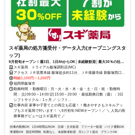
スギ薬局の処方箋受付・データ入力(オープニングスタ
ッフ)
9月初旬オープン！週3日、1日4hからOK│未経験歓迎│最大30％の社割
あり
スギ薬局 トライアル飯塚調剤店(MC)
アクセス ＪＲ筑豊本線 飯塚徒歩約11分、ＪＲ後藤寺線 新飯塚西口徒
歩約24分、ＪＲ筑豊本線 新飯塚西口徒歩約24分
時給1,100円～1,200円
福岡県飯塚市
勤務時間 ・勤務曜日：月・火・水・木・金・土・日・祝 ・勤務時
間： [1] 09:00～14:00 [2] 15:00～20:00 ・最低勤務日数（週）：3日
シフトサイクル：1ヶ月 ／ シフト...
仕事内容 家事や子育てとの両立も応援！！働きやすさもスキルアッ
プもスギ薬局で叶います！ ＼9月初旬 NEWオープン！／ ＼ 人気の医
療事務デビューはスギ薬局で ／
――――――――――――――――――...
扶養内勤務OK
1日4時間以内OK
主婦・主夫歓迎
フリーター歓迎
バイク通勤OK
車通勤OK
固定時間制
転勤なし
未経験者歓迎
月1シフト提出
ブランクOK