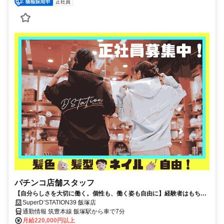
正社員
パチンコ店舗スタッフ
【自分らしさを大切に働く。個性も、働く姿も自由に】経験者はもちろ
ん 未経験者でもキャリアアップが可能。
SuperD’STATION39 飯塚店
通勤情報 筑豊本線 飯塚駅から車で7分
月給220,000円以上