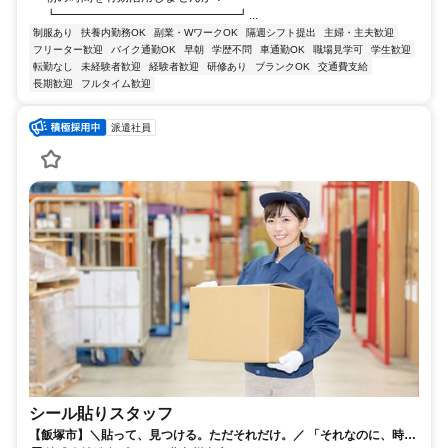
┗━━━━━━━━━━━━━━━┛...
制服あり
扶養内勤務OK
副業・WワークOK
隔週シフト提出
主婦・主夫歓迎
フリーター歓迎
バイク通勤OK
早朝
学歴不問
車通勤OK
職場見学可
学生歓迎
転勤なし
未経験者歓迎
経験者歓迎
研修あり
ブランクOK
交通費支給
長期歓迎
フルタイム歓迎
派遣社員
シール貼りスタッフ
【飯塚市】＼貼って、見つける。ただそれだけ。／ 「それなのに、時給