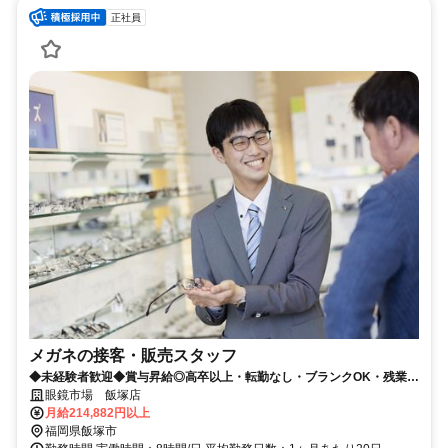
正社員
メガネの接客・販売スタッフ
◆未経験者歓迎◆賞与昇給◎高卒以上・転勤なし・ブランクOK・残業少
なめ・業界No1！
眼鏡市場 飯塚店
月給214,882円以上
福岡県飯塚市