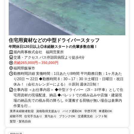
住宅用資材などの中型ドライバースタッフ
年間休日120日以上◎未経験スタートの先輩多数在籍！
堀内商事株式会社 福岡営業所
交通・アクセス バス停頴田病院より徒歩4分
月給265,000円～350,000円
福岡県飯塚市
勤務時間詳細 実働時間：1日あたり8時間 平均勤務日数：1ヶ月あた
り20日 〜 22日 ◆勤務時間 8：30～17：30 ※土曜日・日曜日・祝日
休み！（会社カレンダーによる） ※原則 週休2日制！
仕事内容 ＜お仕事内容＞ ◆中型ドライバー（2t・３t平車）として住
宅用資材の現場配達、納品 ◆パレットでの積み込みや店舗・建築現
場の納品先での積み荷の降ろし ※運搬する荷物が無い場合は倉庫内
作業を行...
業界未経験者歓迎
資格取得支援あり
バイク通勤OK
学歴不問
車通勤OK
経験不問
住宅手当あり
賞与あり
ブランクOK
交通費支給
シフト制
髪型・髪色自由