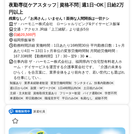
夜勤専従ケアスタッフ│資格不問│週1日~OK│日給2万
円以上
残業なし／「お局さん」いません！面倒な人間関係は一切ナシ
ザ・ハーモニー株式会社 ローシャルリビング&デイサービス飯塚
交通・アクセス JR線「上三緒駅」より徒歩5分
日給20,500円
福岡県飯塚市
勤務時間詳細 実働時間：1日あたり16時間30分 平均勤務日数：1ヶ月
あたり4日 〜 13日 1ヶ月単位の変形労働時間制 月間総労働時間：
167.33時間 【勤務時間】 17：30～翌9：30 ★...
仕事内容 ザ・ハーモニー株式会社は、福岡県内で住宅型有料老人ホ
ーム・デイサービスを運営する介護事業会社です。 「介護の未来を
ひらく」を合言葉に、業界全体をより前向きで、若い世代にも選ばれ
る仕事にしてい...
制服あり
業界未経験者歓迎
変形労働時間制
ランチタイム
扶養内勤務OK
週1日からOK
副業・WワークOK
1日4時間以内OK
土日祝のみOK
主婦・主夫歓迎
資格取得支援あり
フリーター歓迎
バイク通勤OK
学歴不問
車通勤OK
即日勤務OK
職場見学可
平日のみOK
転勤なし
経験不問
派遣社員