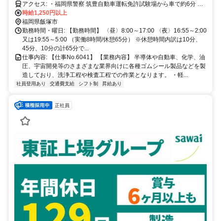
アクセス: ・福岡県警察 筑豊自動車運転免許試験場から車で約6分 ・
JR桂川駅から車で約11分 ・道の駅うすいから車で約12分 ・道の駅い
時給1,250円以上
とだから車で約14分
福岡県飯塚市
勤務時間・曜日: 【勤務時間】 〈昼〉8:00～17:00 〈夜〉16:55～2:00
又は19:55～5:00 （実働8時間/休憩65分） ※休憩時間内訳は10分、
45分、10分の計65分で...
仕事内容: 【仕事No.6041】 【業務内容】 半導体や自動車、化学、油
圧、宇宙開発等のさまざまな業界向けに各種ゴムシール製品などを製
造しており、洗浄工程や検査工程での作業となります。 ・軽...
社員登用あり
交通費支給
シフト制
昇給あり
正社員