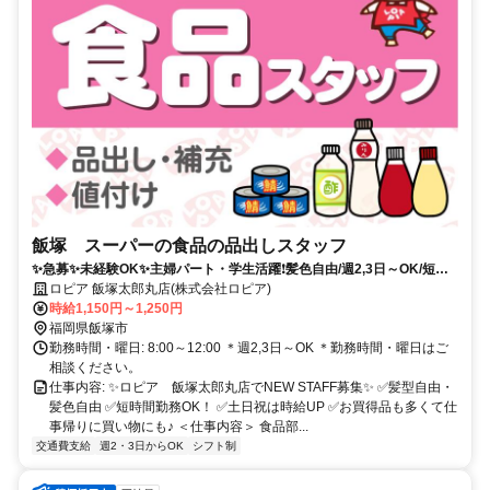
飯塚 スーパーの食品の品出しスタッフ
✨急募✨未経験OK✨主婦パート・学生活躍❗︎髪色自由/週2,3日～OK/短時
間OK
ロピア 飯塚太郎丸店(株式会社ロピア)
時給1,150円～1,250円
福岡県飯塚市
勤務時間・曜日: 8:00～12:00 ＊週2,3日～OK ＊勤務時間・曜日はご
相談ください。
仕事内容: ✨ロピア 飯塚太郎丸店でNEW STAFF募集✨ ✅️髪型自由・
髪色自由 ✅️短時間勤務OK！ ✅️土日祝は時給UP ✅️お買得品も多くて仕
事帰りに買い物にも♪ ＜仕事内容＞ 食品部...
交通費支給
週2・3日からOK
シフト制