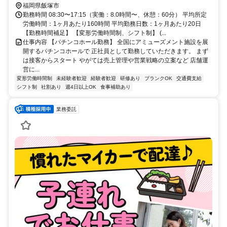
福岡県飯塚市
勤務時間 08:30〜17:15（実働：8.0時間〜、休憩：60分） 平均所定
労働時間：1ヶ月あたり160時間 平均勤務日数：1ヶ月あたり20日
【勤務時間補足】 【変形労働時間制、シフト制】 (...
仕事内容 【パチンコホール勤務】 全国にアミューズメント施設を展
開するパチンコホールで 正社員として勤務していただきます。 まず
は接客からスタート やがては売上管理や営業戦略の立案など 店舗運
営に...
変形労働時間制
未経験者歓迎
経験者歓迎
研修あり
ブランクOK
交通費支給
シフト制
社割あり
週4日以上OK
食事補助あり
業務委託