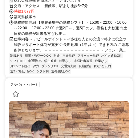
株式会社麻生 新飯塚ステーションホテル
交通・アクセス 「新飯塚」駅より徒歩5~7分
時給1,077円
福岡県飯塚市
勤務時間詳細 【現在募集中の勤務シフト】 ・15:00～22:00 ・16:00
～22:00 ・17:00～22:00 ☆週2日～、週5日のフル勤務も大歓迎 ☆土
日祝の勤務が出来る方も歓迎 ...
仕事内容 ＜アピールポイント＞ ✅多様な人との交流 ✅将来に役立つ
経験 ✅サポート体制が充実 ◇長期勤務（1年以上）できる方の ご応募
条件となります。 ＝＝＝＝＝＝＝＝＝＝＝＝＝＝＝ ・フロント業...
制服あり
副業・WワークOK
主婦・主夫歓迎
フリーター歓迎
バイク通勤OK
シフト自由
車通勤OK
学生歓迎
転勤なし
未経験者歓迎
残業なし
月1シフト提出
夕方
ブランクOK
交通費支給
長期歓迎
駅近5分以内
週2・3日からOK
シフト制
週4日以上OK
アルバイト・パート