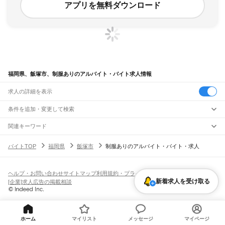
アプリを無料ダウンロード
福岡県、飯塚市、制服ありのアルバイト・バイト求人情報
求人の詳細を表示
条件を追加・変更して検索
市区町村を追加・変更
関連キーワード
福岡県 飯塚市 服
福岡県 飯塚市 賄いあり
福岡県 飯塚市 高校生可
福岡県
駅を追加・変更
バイトTOP
福岡県
飯塚市
制服ありのアルバイト・バイト・求人
福岡県 飯塚市 高校生
福岡県 飯塚市 寮完備
福岡県
すべて
北九州市
すべて
職種を追加・変更
JR山陽本線(岩国～門司)
門司区
若松区
戸畑区
小倉北区
小倉南区
八幡東区
八幡西区
門司駅
飲食・フードサービス
ヘルプ・お問い合わせ
サイトマップ
利用規約・プライバシーポリシー
福岡市
すべて
特徴を追加・変更
新着求人を受け取る
飲食・フードサービス
すべて
[企業]求人広告の掲載相談
JR博多南線
東区
博多区
中央区
南区
西区
城南区
早良区
ホールスタッフ
キッチンスタッフ
皿洗い・洗い場
精肉・鮮魚加工
給食調理
人気
博多駅
博多南駅
雇用形態を追加・変更
パン屋（ベーカリー）
フードカウンター販売員
バー（BAR）・バーテンダー
大牟田市
久留米市
直方市
飯塚市
田川市
柳川市
八女市
筑後市
大川市
行橋市
日払いOK
高校生歓迎
学生歓迎
深夜の仕事
髪型・髪色自由
ひげOK
ネイルOK
飲食店補助（開店・閉店準備）
飲食店（店長・マネージャー）
JR鹿児島本線(下関・門司港～博多)
豊前市
中間市
小郡市
筑紫野市
春日市
大野城市
宗像市
太宰府市
古賀市
福津市
ピアスOK
アルバイト・パート
履歴書不要
オープニングスタッフ
留学生・外国人活躍中
都道府県を変更
営業・販売
門司港駅
小森江駅
門司駅
小倉駅
西小倉駅
九州工大前駅
戸畑駅
枝光駅
うきは市
宮若市
嘉麻市
朝倉市
みやま市
糸島市
那珂川市
糟屋郡
遠賀郡
鞍手郡
勤務期間
正社員
ホーム
マイリスト
メッセージ
マイページ
スペースワールド駅
八幡駅
黒崎駅
陣原駅
折尾駅
水巻駅
遠賀川駅
海老津駅
営業・販売
すべて
嘉穂郡
朝倉郡
三井郡
三潴郡
八女郡
田川郡
京都郡
築上郡
短期
契約社員
単発・1日OK
長期
期間限定（春夏冬休み等）