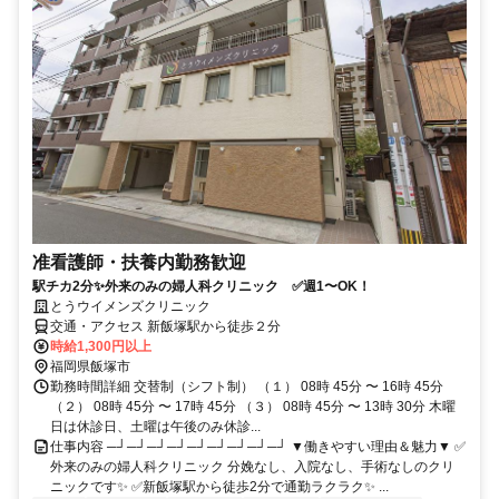
准看護師・扶養内勤務歓迎
駅チカ2分✨外来のみの婦人科クリニック ✅週1〜OK！
とうウイメンズクリニック
交通・アクセス 新飯塚駅から徒歩２分
時給1,300円以上
福岡県飯塚市
勤務時間詳細 交替制（シフト制） （１） 08時 45分 〜 16時 45分
（２） 08時 45分 〜 17時 45分 （３） 08時 45分 〜 13時 30分 木曜
日は休診日、土曜は午後のみ休診...
仕事内容 ─┘─┘─┘─┘─┘─┘─┘─┘─┘ ▼働きやすい理由＆魅力▼ ✅
外来のみの婦人科クリニック 分娩なし、入院なし、手術なしのクリ
ニックです✨ ✅新飯塚駅から徒歩2分で通勤ラクラク✨ ...