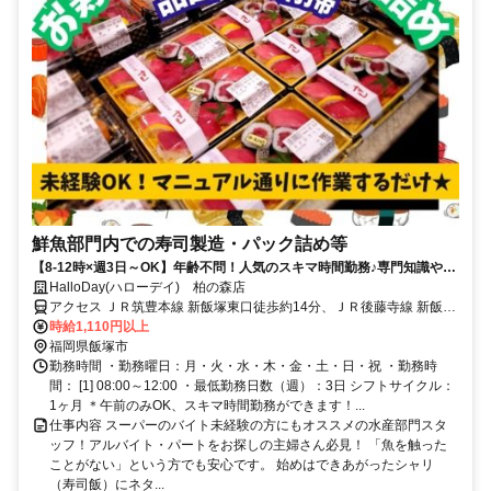
鮮魚部門内での寿司製造・パック詰め等
【8-12時×週3日～OK】年齢不問！人気のスキマ時間勤務♪専門知識や技
術は不要の寿司部門スタッフ
HalloDay(ハローデイ) 柏の森店
アクセス ＪＲ筑豊本線 新飯塚東口徒歩約14分、ＪＲ後藤寺線 新飯塚
東口徒歩約14分、ＪＲ筑豊本線 飯塚徒歩約33分 （西鉄バス）麻生塾
時給1,110円以上
徒歩6分、柏の森 徒歩10分
福岡県飯塚市
勤務時間 ・勤務曜日：月・火・水・木・金・土・日・祝 ・勤務時
間： [1] 08:00～12:00 ・最低勤務日数（週）：3日 シフトサイクル：
1ヶ月 ＊午前のみOK、スキマ時間勤務ができます！...
仕事内容 スーパーのバイト未経験の方にもオススメの水産部門スタ
ッフ！アルバイト・パートをお探しの主婦さん必見！ 「魚を触った
ことがない」という方でも安心です。 始めはできあがったシャリ
（寿司飯）にネタ...