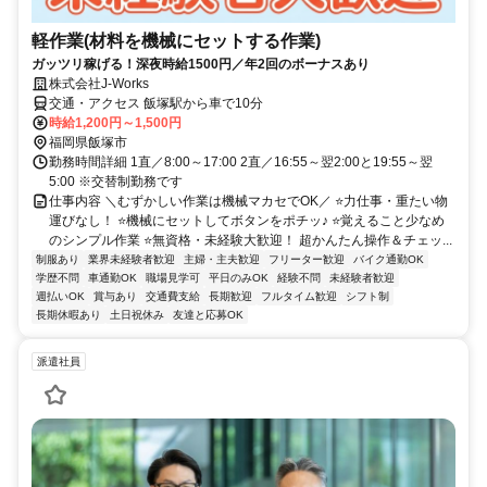
軽作業(材料を機械にセットする作業)
ガッツリ稼げる！深夜時給1500円／年2回のボーナスあり
株式会社J-Works
交通・アクセス 飯塚駅から車で10分
時給1,200円～1,500円
福岡県飯塚市
勤務時間詳細 1直／8:00～17:00 2直／16:55～翌2:00と19:55～翌
5:00 ※交替制勤務です
仕事内容 ＼むずかしい作業は機械マカセでOK／ ⭐力仕事・重たい物
運びなし！ ⭐機械にセットしてボタンをポチッ♪ ⭐覚えること少なめ
のシンプル作業 ⭐無資格・未経験大歓迎！ 超かんたん操作＆チェッ...
制服あり
業界未経験者歓迎
主婦・主夫歓迎
フリーター歓迎
バイク通勤OK
学歴不問
車通勤OK
職場見学可
平日のみOK
経験不問
未経験者歓迎
週払いOK
賞与あり
交通費支給
長期歓迎
フルタイム歓迎
シフト制
長期休暇あり
土日祝休み
友達と応募OK
派遣社員