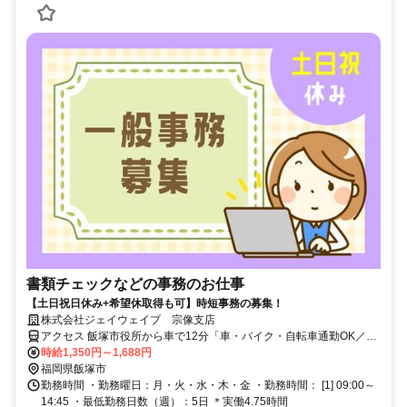
書類チェックなどの事務のお仕事
【土日祝日休み+希望休取得も可】時短事務の募集！
株式会社ジェイウェイブ 宗像支店
アクセス 飯塚市役所から車で12分「車・バイク・自転車通勤OK／駐
車場完備」
時給1,350円～1,688円
福岡県飯塚市
勤務時間 ・勤務曜日：月・火・水・木・金 ・勤務時間： [1] 09:00～
14:45 ・最低勤務日数（週）：5日 ＊実働4.75時間