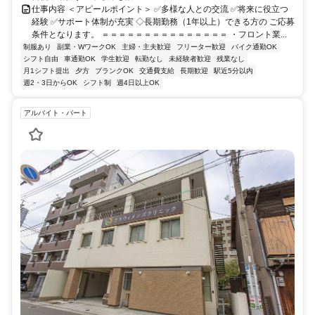
仕事内容 ＜アピールポイント＞ ✅多様な人との交流 ✅将来に役立つ
経験 ✅サポート体制が充実 ◇長期勤務（1年以上）できる方の ご応募
条件となります。 ＝＝＝＝＝＝＝＝＝＝＝＝＝＝＝ ・フロント業...
制服あり
副業・WワークOK
主婦・主夫歓迎
フリーター歓迎
バイク通勤OK
シフト自由
車通勤OK
学生歓迎
転勤なし
未経験者歓迎
残業なし
月1シフト提出
夕方
ブランクOK
交通費支給
長期歓迎
駅近5分以内
週2・3日からOK
シフト制
週4日以上OK
アルバイト・パート