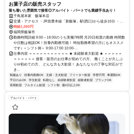
お菓子店の販売スタッフ
落ち着いた雰囲気で接客◎アルバイト・パートでも業績手当あり！
千鳥屋本家 飯塚本店
交通・アクセス ・JR筑豊本線「新飯塚」駅(西口)から徒歩16分 ・飯
塚バスターミナルから徒歩6分
時給1,060円
福岡県飯塚市
勤務時間詳細 9:00～18:00のうち実働7時間 月20日程度の勤務 時間数
や日数は相談OK！扶養内勤務可能！ 時短勤務希望の方にもオススメ
です♪ ＜シフト例＞ 9:00-17:00 10:00-...
仕事内容 ＝＝＝＝＝＝＝＝＝＝＝ ★ 未経験者大歓迎 ★ ＝＝＝＝＝
＝＝＝＝＝＝ 接客・販売のお仕事が初めての方、 働くことが久しぶ
りor初めての方、 どんな方も大歓迎！ あなたなりの丁寧な対応がで
き...
制服あり
扶養内勤務OK
主婦・主夫歓迎
フリーター歓迎
学歴不問
車通勤OK
平日のみOK
学生歓迎
転勤なし
未経験者歓迎
経験者歓迎
ブランクOK
長期歓迎
フルタイム歓迎
シフト制
週4日以上OK
アルバイト・パート