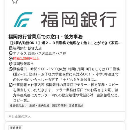
福岡銀行営業店での窓口・後方事務
【扶養内勤務OK！】週２～３日勤務で無理なく働くことができて家庭と
の両立が可能♪
福岡銀行 飯塚支店
アクセス 西鉄バス片島四角バス停
時給1,350円以上
福岡県飯塚市
勤務曜日・時間 9:00～16:00(休憩1時間) 月間10日もしくは11日勤務
(週2～3日勤務) ＜お子様の学童保育にも対応OK！＞ 小学3年生まで
のお子様がいらっしゃる方で 「子どもを学童保育に...
仕事情報 ● 仕事内容 福岡銀行の営業店でテラー・後方業務・ロビー
を担当していただきます。 テラー業務は窓口でのお客さま対応、後
方事務業務はカウンター内での勘定処理や電話応対、書類整理など、
ロビー業...
社員登用あり
主婦・主夫歓迎
固定時間制
交通費支給
同じ企業の求人
派遣社員