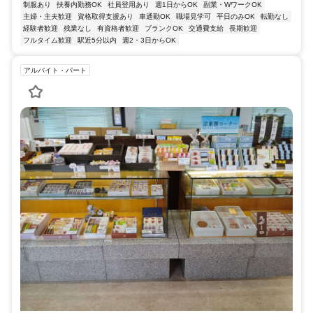
制服あり
扶養内勤務OK
社員登用あり
週1日からOK
副業・WワークOK
主婦・主夫歓迎
資格取得支援あり
車通勤OK
職場見学可
平日のみOK
転勤なし
経験者歓迎
残業なし
有資格者歓迎
ブランクOK
交通費支給
長期歓迎
フルタイム歓迎
駅近5分以内
週2・3日からOK
アルバイト・パート