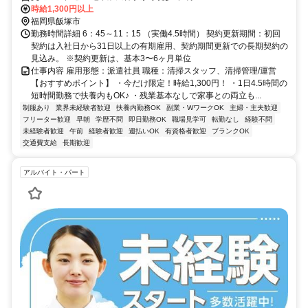
時給1,300円以上
福岡県飯塚市
勤務時間詳細 6：45～11：15 （実働4.5時間） 契約更新期間：初回
契約は入社日から31日以上の有期雇用、契約期間更新での長期契約の
見込み。 ※契約更新は、基本3〜6ヶ月単位
仕事内容 雇用形態：派遣社員 職種：清掃スタッフ、清掃管理/運営
【おすすめポイント】 ・今だけ限定！時給1,300円！ ・1日4.5時間の
短時間勤務で扶養内もOK♪ ・残業基本なしで家事との両立も...
制服あり
業界未経験者歓迎
扶養内勤務OK
副業・WワークOK
主婦・主夫歓迎
フリーター歓迎
早朝
学歴不問
即日勤務OK
職場見学可
転勤なし
経験不問
未経験者歓迎
午前
経験者歓迎
週払いOK
有資格者歓迎
ブランクOK
交通費支給
長期歓迎
アルバイト・パート