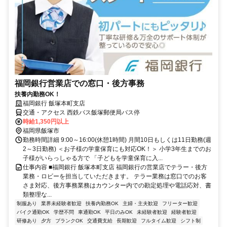
福岡銀行営業店での窓口・後方事務
扶養内勤務OK！
福岡銀行 飯塚本町支店
交通・アクセス 西鉄バス飯塚郵便局バス停
時給1,350円以上
福岡県飯塚市
勤務時間詳細 9:00～16:00(休憩1時間) 月間10日もしくは11日勤務(週
2～3日勤務) ＜お子様の学童保育にも対応OK！＞ 小学3年生までのお
子様がいらっしゃる方で 「子どもを学童保育に入...
仕事内容 ■福岡銀行 飯塚本町支店 福岡銀行の営業店でテラー・後方
業務・ロビーを担当していただきます。 テラー業務は窓口でのお客
さま対応、後方事務業務はカウンター内での勘定処理や電話応対、書
類整理な...
制服あり
業界未経験者歓迎
扶養内勤務OK
主婦・主夫歓迎
フリーター歓迎
バイク通勤OK
学歴不問
車通勤OK
平日のみOK
未経験者歓迎
経験者歓迎
研修あり
夕方
ブランクOK
交通費支給
長期歓迎
フルタイム歓迎
シフト制