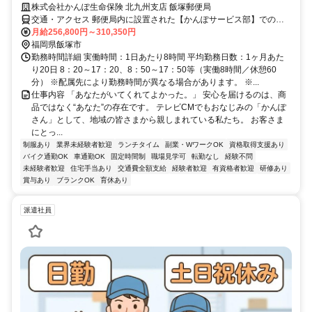
株式会社かんぽ生命保険 北九州支店 飯塚郵便局
交通・アクセス 郵便局内に設置された【かんぽサービス部】での勤
務となります
月給256,800円～310,350円
福岡県飯塚市
勤務時間詳細 実働時間：1日あたり8時間 平均勤務日数：1ヶ月あた
り20日 8：20～17：20、8：50～17：50等（実働8時間／休憩60
分） ※配属先により勤務時間が異なる場合があります。 ※...
仕事内容 「あなたがいてくれてよかった。」 安心を届けるのは、商
品ではなく“あなた”の存在です。 テレビCMでもおなじみの「かんぽ
さん」として、地域の皆さまから親しまれている私たち。 お客さま
にとっ...
制服あり
業界未経験者歓迎
ランチタイム
副業・WワークOK
資格取得支援あり
バイク通勤OK
車通勤OK
固定時間制
職場見学可
転勤なし
経験不問
未経験者歓迎
住宅手当あり
交通費全額支給
経験者歓迎
有資格者歓迎
研修あり
賞与あり
ブランクOK
育休あり
派遣社員