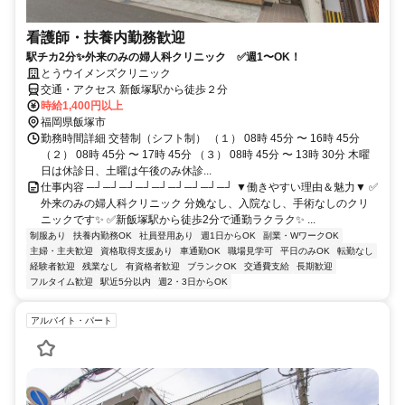
看護師・扶養内勤務歓迎
駅チカ2分✨外来のみの婦人科クリニック ✅週1〜OK！
とうウイメンズクリニック
交通・アクセス 新飯塚駅から徒歩２分
時給1,400円以上
福岡県飯塚市
勤務時間詳細 交替制（シフト制） （１） 08時 45分 〜 16時 45分
（２） 08時 45分 〜 17時 45分 （３） 08時 45分 〜 13時 30分 木曜
日は休診日、土曜は午後のみ休診...
仕事内容 ─┘─┘─┘─┘─┘─┘─┘─┘─┘ ▼働きやすい理由＆魅力▼ ✅
外来のみの婦人科クリニック 分娩なし、入院なし、手術なしのクリ
ニックです✨ ✅新飯塚駅から徒歩2分で通勤ラクラク✨ ...
制服あり
扶養内勤務OK
社員登用あり
週1日からOK
副業・WワークOK
主婦・主夫歓迎
資格取得支援あり
車通勤OK
職場見学可
平日のみOK
転勤なし
経験者歓迎
残業なし
有資格者歓迎
ブランクOK
交通費支給
長期歓迎
フルタイム歓迎
駅近5分以内
週2・3日からOK
アルバイト・パート