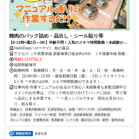
精肉のパック詰め・品出し・シール貼り等
【8-12時×週2日～OK】年齢不問！人気のスキマ時間勤務！未経験から
始められる精肉部門スタッフ
HalloDay(ハローデイ) 柏の森店
アクセス ＪＲ筑豊本線 新飯塚東口徒歩約14分、ＪＲ後藤寺線 新飯塚
東口徒歩約14分、ＪＲ筑豊本線 飯塚徒歩約33分 （西鉄バス）麻生塾
時給1,110円以上
徒歩6分、柏の森 徒歩10分
福岡県飯塚市
勤務時間 ・勤務曜日：月・火・水・木・金・土・日・祝 ・勤務時
間： [1] 08:00～12:00 ・最低勤務日数（週）：2日 シフトサイクル：
1ヶ月 ＊午前のみOK、スキマ時間勤務ができます！...
仕事内容 作業マニュアルがあるので安心／未経験者も多数活躍中◎
メインのお仕事は、ブロック肉を切り分けてパックに詰め、 売り場
へ品出しする作業です。 ＊ 一見シンプルですが、部位を見分けた
り、筋を取り...
制服あり
扶養内勤務OK
社員登用あり
副業・WワークOK
1日4時間以内OK
主婦・主夫歓迎
フリーター歓迎
学歴不問
未経験者歓迎
経験者歓迎
月1シフト提出
交通費支給
長期歓迎
シフト制
週4日以上OK
髪型・髪色自由
派遣社員