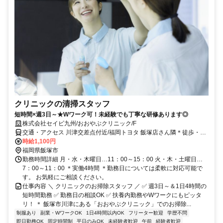
クリニックの清掃スタッフ
短時間×週3日～★Wワーク可！未経験でも丁寧な研修あります◎
株式会社セイビ九州/おおやぶクリニック/F
交通・アクセス 川津交差点付近/福岡トヨタ 飯塚店さん隣＊徒歩・自
転車・バイクで通勤OK
時給1,100円
福岡県飯塚市
勤務時間詳細 月・水・木曜日…11：00～15：00 火・木・土曜日…
7：00～11：00 ＊実働4時間 ＊勤務日については柔軟に対応可能で
す。 お気軽にご相談ください。
仕事内容 ＼ クリニックのお掃除スタッフ ／ ✅ 週3日～＆1日4時間の
短時間勤務 ✅ 勤務日の相談OK ✅ 扶養内勤務やWワークにもピッタ
リ！ ＊ 飯塚市川津にある「おおやぶクリニック」でのお掃除...
制服あり
副業・WワークOK
1日4時間以内OK
フリーター歓迎
学歴不問
即日勤務OK
固定時間制
平日のみOK
未経験者歓迎
午前
経験者歓迎