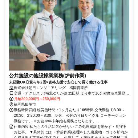
公共施設の施設操業業務(炉前作業)
未経験OK◎賞与年2回×資格支援で安心して長く働ける仕事
株式会社朝日エンジニアリング 福岡営業所
交通・アクセス JR福北ゆたか線 鯰田駅 より車で10分程度※車通勤
OK、無料駐車場有
月給200,000円～250,000円
福岡県飯塚市
勤務時間詳細 総労働時間：1ヶ月あたり168時間 交代勤務:1)8:00～
20:30、2)20:00～8:30、明休、公休の４日サイクル ローテーション
勤務です。 ※お盆や年末年始も業務となります。...
仕事内容 私たちの生活に欠かせない ごみ処理施設を動かす・見守る
お仕事。 ▼具体的には ・炉前作業(処理をした廃棄物・ゴミを炉内か
ら掻き出す業務)が主体です。 付随して ・施設内をまわって機械に異