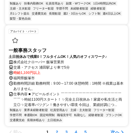
制服あり
扶養内勤務OK
社員登用あり
副業・WワークOK
1日4時間以内OK
主婦・主夫歓迎
フリーター歓迎
学歴不問
未経験者歓迎
経験者歓迎
月1シフト提出
交通費支給
長期歓迎
週2・3日からOK
シフト制
週4日以上OK
髪型・髪色自由
アルバイト・パート
一般事務スタッフ
土日祝休みで残業0！フルタイムOK！人気のオフィスワーク♪
株式会社クローバー 飯塚営業所
交通・アクセス 浦田駅より車で5分
時給1,100円以上
福岡県飯塚市
勤務時間詳細 勤務時間：9:00～17:00 休憩時間：1時間 ※残業は基本
ありません。
仕事内容 ■ アピールポイント ￣￣￣￣￣￣￣￣￣￣￣￣￣￣￣￣￣
￣￣ ✨時給1100円スタート！ ✨完全土日祝休み！家庭や私生活と両
立◎ ✨定着率バツグン！働きやすい環境 今回は、業績好調につ...
制服あり
業界未経験者歓迎
社員登用あり
主婦・主夫歓迎
フリーター歓迎
学歴不問
車通勤OK
固定時間制
職場見学可
転勤なし
経験者歓迎
ブランクOK
交通費支給
長期休暇あり
土日祝休み
前へ
次へ
1
2
3
4
5