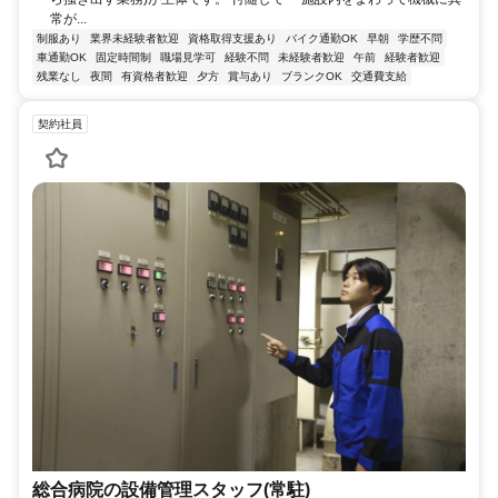
常が...
制服あり
業界未経験者歓迎
資格取得支援あり
バイク通勤OK
早朝
学歴不問
車通勤OK
固定時間制
職場見学可
経験不問
未経験者歓迎
午前
経験者歓迎
残業なし
夜間
有資格者歓迎
夕方
賞与あり
ブランクOK
交通費支給
契約社員
総合病院の設備管理スタッフ(常駐)