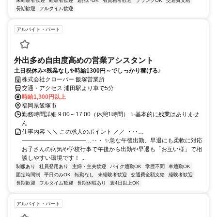
未経験者歓迎
経験者歓迎
週払いOK
有資格者歓迎
ブランクOK
交通費支給
長期歓迎
フルタイム歓迎
アルバイト・パート
外出多め自由度高めの営業アシスタント
土日祝休み×残業なし✨時給1300円～でしっかり稼げる♪
株式会社クローバー 飯塚営業所
交通・アクセス 浦田駅より車で5分
時給1,300円以上
福岡県飯塚市
勤務時間詳細 9:00～17:00（休憩1時間） ✨基本的に残業はありませ
ん
仕事内容 ＼＼ この求人のポイント ／／ ・‥…
━━━━━━━━━━━…‥・ ✨急な午後出勤、早退にも柔軟に対応
お子さんの病気や学校行事で午後から出勤や早退も「お互い様」で相
談しやすい環境です！ ...
制服あり
社員登用あり
主婦・主夫歓迎
バイク通勤OK
学歴不問
車通勤OK
固定時間制
平日のみOK
転勤なし
未経験者歓迎
交通費全額支給
経験者歓迎
長期歓迎
フルタイム歓迎
長期休暇あり
週4日以上OK
アルバイト・パート