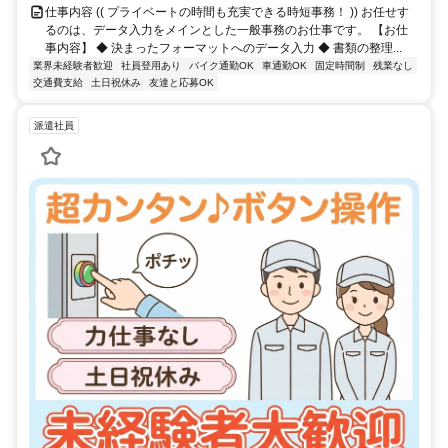
仕事内容 (( プライベートの時間も充実できる時短事務！ )) お任せす
るのは、データ入力をメインとした一般事務のお仕事です。 【お仕
事内容】 ◆ 決まったフォーマットへのデータ入力 ◆ 書類の整理...
業界未経験者歓迎
社員登用あり
バイク通勤OK
車通勤OK
固定時間制
残業なし
交通費支給
土日祝休み
友達と応募OK
派遣社員