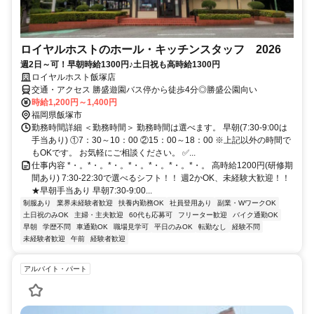
ロイヤルホストのホール・キッチンスタッフ 2026
週2日～可！早朝時給1300円♪土日祝も高時給1300円
ロイヤルホスト飯塚店
交通・アクセス 勝盛遊園バス停から徒歩4分◎勝盛公園向い
時給1,200円～1,400円
福岡県飯塚市
勤務時間詳細 ＜勤務時間＞ 勤務時間は選べます。 早朝(7:30-9:00は
手当あり) ①7：30～10：00 ②15：00～18：00 ※上記以外の時間で
もOKです。 お気軽にご相談ください。 ✅...
仕事内容 *・。*・。*・。*・。*・。*・。*・。 高時給1200円(研修期
間あり) 7:30-22:30で選べるシフト！！ 週2かOK、未経験大歓迎！！
★早朝手当あり 早朝7:30-9:00...
制服あり
業界未経験者歓迎
扶養内勤務OK
社員登用あり
副業・WワークOK
土日祝のみOK
主婦・主夫歓迎
60代も応募可
フリーター歓迎
バイク通勤OK
早朝
学歴不問
車通勤OK
職場見学可
平日のみOK
転勤なし
経験不問
未経験者歓迎
午前
経験者歓迎
アルバイト・パート