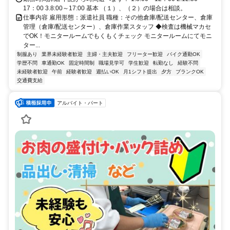
17：00 3.8:00～17:00 基本 （１）、（２）の場合は相談。
仕事内容 雇用形態：派遣社員 職種：その他倉庫/配送センター、倉庫
管理（倉庫/配送センター）、倉庫作業スタッフ ◆検査は機械マカセ
でOK！モニタールームでもくもくチェック モニタールームにてモニ
ター...
制服あり
業界未経験者歓迎
主婦・主夫歓迎
フリーター歓迎
バイク通勤OK
学歴不問
車通勤OK
固定時間制
職場見学可
学生歓迎
転勤なし
経験不問
未経験者歓迎
午前
経験者歓迎
週払いOK
月1シフト提出
夕方
ブランクOK
交通費支給
アルバイト・パート