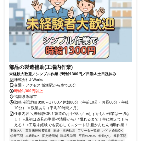
部品の製造補助(工場内作業)
未経験大歓迎／シンプル作業で時給1300円／日勤＆土日祝休み
株式会社J-Works
交通・アクセス 飯塚駅から車で10分
時給1,300円以上
福岡県飯塚市
勤務時間詳細 8:00～17:00／休憩80分（午前10分・お昼60分・午後
10分） ※残業あり（平均20時間／月）
仕事内容 ＼未経験OK！製造のお手伝い／ ⭐むずかしい作業は一切な
し！ ⭐最初は道具の準備や清掃から♪ ⭐慣れるまで丁寧に教えてもら
える！ ⭐工場未経験でも安心してスタート◎ 超かんたん補助作業！...
制服あり
業界未経験者歓迎
主婦・主夫歓迎
フリーター歓迎
バイク通勤OK
学歴不問
車通勤OK
固定時間制
職場見学可
平日のみOK
転勤なし
経験不問