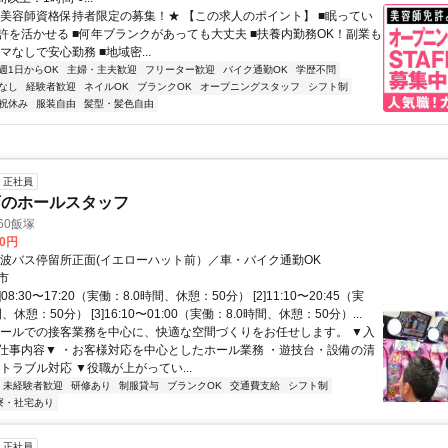
★美容師資格保持者限定の募集！★ 【この求人のポイント】 ■眠ってい
許を活かせる ■何年ブランクがあっても大丈夫 ■扶養内勤務OK！副業も
ルマなしで安心勤務 ■地域密...
週1日からOK
主婦・主夫歓迎
フリーター歓迎
バイク通勤OK
学歴不問
なし
経験者歓迎
ネイルOK
ブランクOK
オープニングスタッフ
シフト制
祝休み
服装自由
髪型・髪色自由
正社員
店のホールスタッフ
960飯塚
00円
穂波バス停留所正面(イエローハット前）／車・バイク通勤OK
市
]08:30〜17:20（実働：8.0時間、休憩：50分） [2]11:10〜20:45（実
、休憩：50分） [3]16:10〜01:00（実働：8.0時間、休憩：50分）...
ホールでの接客業務を中心に、快適な空間づくりをお任せします。 ▼入
仕事内容▼ ・お客様対応を中心としたホール業務 ・遊技台・設備の清
トラブル対応 ▼役職が上がってい...
未経験者歓迎
研修あり
制服貸与
ブランクOK
交通費支給
シフト制
寮・社宅あり
正社員