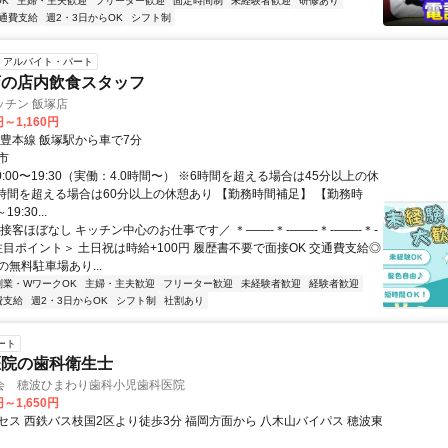
K
主婦・主夫歓迎
フリーター歓迎
固定時間制
未経験者歓迎
研修あり
通費支給
週2・3日からOK
シフト制
アルバイト・パート
店の店内飲食スタッフ
ッチン 飯塚店
円～1,160円
筑豊本線 飯塚駅から車で7分
市
0:00〜19:30（実働：4.0時間〜） ※6時間を超える場合は45分以上の休
8時間を超える場合は60分以上の休憩あり 【勤務時間補足】 【勤務時
19:30...
接客ほぼなし キッチン中心のお仕事です／ ＊――-＊-――-＊-――-＊-
注目ポイント＞ 土日祝は時給+100円 履歴書不要で面接OK 交通費支給◎
無料駐車場あり...
副業・WワークOK
主婦・主夫歓迎
フリーター歓迎
未経験者歓迎
経験者歓迎
費支給
週2・3日からOK
シフト制
社割あり
ート
医院の歯科衛生士
会 穂波ひまわり歯科小児歯科医院
円～1,650円
セス 西鉄バス枝国2区より徒歩3分 福岡方面から 八木山バイパス 穂波東