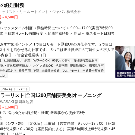
業の経理財務
シャリスト・リクルートメント・ジャパン株式会社
円～4,500円
ト
レックスタイム制度 ＜勤務時間について＞ 9:00～17:00(実働7時間00
間) ※残業月5～10時間程度 ＜勤務開始時期＞ 即日～ ※スタート日相談
＼おすすめポイント／ 1つ目はリモート勤務OKのお仕事です。 2つ目は
スキルを活かせるお仕事です。 3つ目は正社員登用の可能性大の求人で
事内容 】 ・資金管理業務（日...
迎
社員登用あり
副業・WワークOK
60代も応募可
資格取得支援あり
産休・育休取得実績あり
バイク通勤OK
学歴不問
即日勤務OK
職場見学可
与年1回あり
経験不問
英語
未経験者歓迎
フルリモート
交通費全額支給
修あり
アルバイト・パート
ラーリスト|全国1200店舗|要美免|オープニング
 IWASAKI 福岡堀池店
円～1,600円
セス 福北ゆたか線(折尾～桂川) 飯塚駅から徒歩で8分
市
 《シフト制》 ［定休日］土曜日 ［営業時間］9：00～18：00 【休憩
働6時間未満：0～30分（雇用契約による） 実働6時間以上8時間未満：45
以上：1時間 ●...