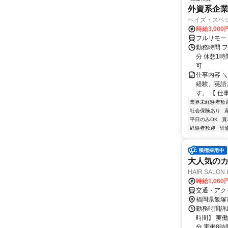
外資系企
ヘイズ・スペ
時給3,000
フルリモー
勤務時間 フ
分 休憩1時
可
仕事内容 
経験、英語
す。 【 仕
業界未経験者歓
社会保険あり
平日のみOK
賞
経験者歓迎
研
大人気のカ
HAIR SALON
時給1,060
交通・アク
福岡県飯塚
勤務時間詳細
時間】 実
分 実働8時間