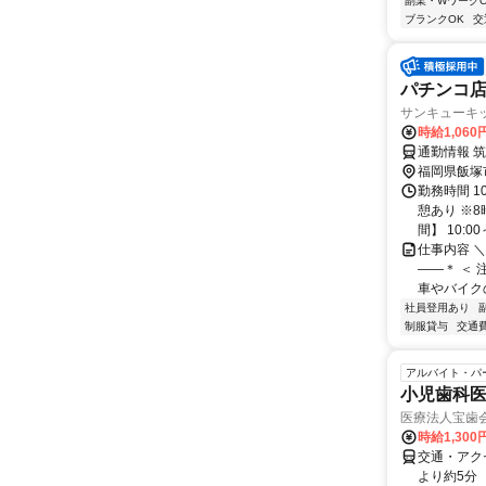
副業・WワークO
ブランクOK
交
パチンコ
サンキューキ
時給1,060
通勤情報 
福岡県飯塚
勤務時間 1
憩あり ※
間】 10:00～
仕事内容 ＼
――＊ ＜ 
車やバイクの
社員登用あり
制服貸与
交通
アルバイト・パ
小児歯科
医療法人宝歯
時給1,300
交通・アク
より約5分