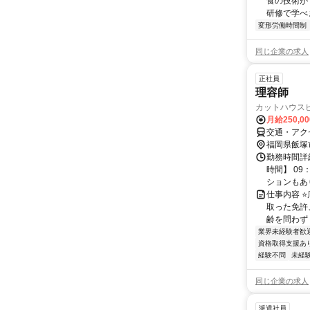
食の技術が
研修で学べ
変形労働時間制
同じ企業の求人
正社員
理容師
カットハウス
月給250,0
交通・アク
福岡県飯塚
勤務時間詳
時間】 09
ションもあり
仕事内容 
取った免許
齢を問わず 
業界未経験者歓
資格取得支援あ
経験不問
未経
同じ企業の求人
派遣社員