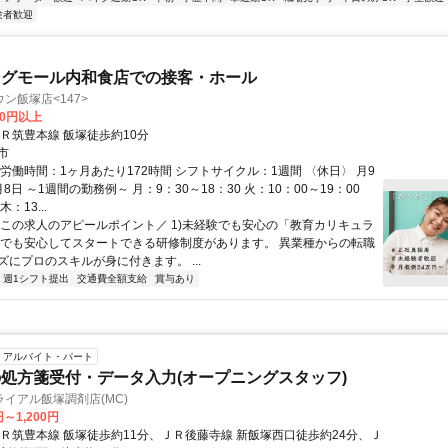
験者歓迎
ングモール内和食店での接客・ホール
ン飯塚店<147>
00円以上
ＪＲ筑豊本線 飯塚徒歩約10分
市
労働時間：1ヶ月あたり172時間 シフトサイクル：1週間 〈休日〉 月9
8日 ～1週間の勤務例～ 月：9：30～18：30 火：10：00～19：00
：13...
＼この求人のアピールポイント／ 1)未経験でも安心の「教育カリキュラ
験でも安心してスタートできる研修制度があります。 異業種からの転職
ズにプロのスキルが身に付きます。 ...
週1シフト提出
交通費全額支給
賞与あり
アルバイト・パート
処方箋受付・データ入力(オープニングスタッフ)
イアル飯塚調剤店(MC)
円～1,200円
ＪＲ筑豊本線 飯塚徒歩約11分、ＪＲ後藤寺線 新飯塚西口徒歩約24分、Ｊ