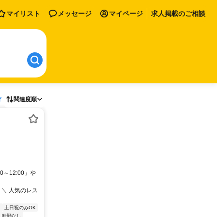
マイリスト
メッセージ
マイページ
求人掲載のご相談
存
関連度順
～12:00」や
 ＼ 人気のレス
出
土日祝のみOK
転勤なし