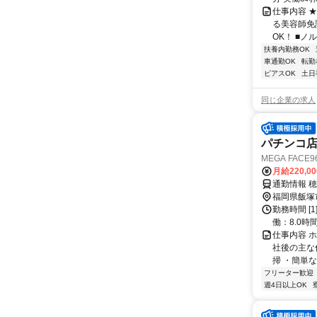
仕事内容 
る美容師免
OK！ ■ノ
扶養内勤務OK
車通勤OK
転勤
ピアスOK
土日
同じ企業の求人
パチンコ
MEGA FACE
月給220,0
通勤情報 
福岡県飯塚
勤務時間 [1
働：8.0時間
仕事内容 
社後の主な
掃 ・簡単な
フリーター歓迎
週4日以上OK