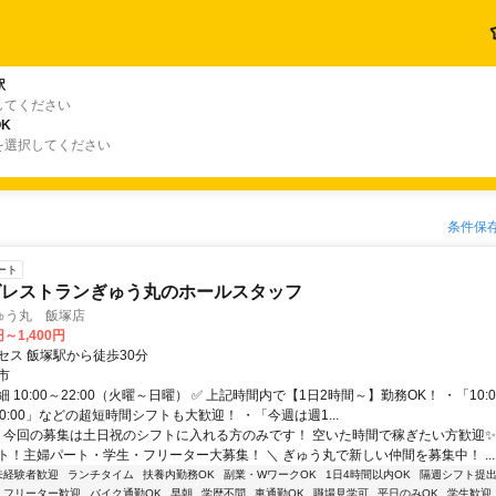
駅
してください
K
を選択してください
条件保
ート
グレストランぎゅう丸のホールスタッフ
ゅう丸 飯塚店
円～1,400円
セス 飯塚駅から徒歩30分
市
 10:00～22:00（火曜～日曜） ✅ 上記時間内で【1日2時間～】勤務OK！ ・「10:00
～20:00」などの超短時間シフトも大歓迎！ ・「今週は週1...
／ 今回の募集は土日祝のシフトに入れる方のみです！ 空いた時間で稼ぎたい方歓迎✨
ト！主婦パート・学生・フリーター大募集！ ＼ ぎゅう丸で新しい仲間を募集中！ ...
未経験者歓迎
ランチタイム
扶養内勤務OK
副業・WワークOK
1日4時間以内OK
隔週シフト提
フリーター歓迎
バイク通勤OK
早朝
学歴不問
車通勤OK
職場見学可
平日のみOK
学生歓迎