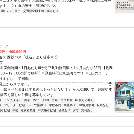
マニュアルで習得！ 未経験からでもプロの味を再現できる調理工程を
ます。 ２）食の安全・管理のスペシ...
週1シフト提出
交通費全額支給
賞与あり
ピース
00円～400,000円
セス 西鉄バス「穂波」より徒歩10分
市
細 実働時間：1日あたり8時間 平均勤務日数：1ヶ月あたり23日 【勤務
：30～19：00の間で8時間 ※勤務時間は相談可です！ ※1日のローテー
ますし、 半日勤...
⭐店主からメッセージ ￣￣￣￣￣￣￣￣￣￣￣￣￣￣￣￣￣￣￣￣ 「昔
、 眠らせたままにするのはもったいない！」 そんな想いで、経験や年
幅広く新しい仲間を募集していま...
迎
ランチタイム
副業・WワークOK
主婦・主夫歓迎
60代も応募可
り
フリーター歓迎
バイク通勤OK
学歴不問
車通勤OK
職場見学可
転勤なし
験者歓迎
午前
経験者歓迎
有資格者歓迎
研修あり
夕方
賞与あり