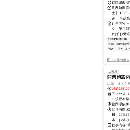
福岡県飯塚
勤務時間詳
土】 10:0
み！ ※残業基
仕事内容 
ク、第二新
れば お気軽
扶養内勤務OK
午前
経験者歓
週2・3日からO
同じ企業の求人
正社員
商業施設
庄屋 イオン穂
月給198,0
アクセス 
Ｒ筑豊本線
福岡県飯塚
勤務時間 総
日※2月は月
水：お休み 木
仕事内容 