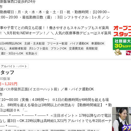
 新飯塚西口徒歩約24分
市
勤務曜日：月・火・水・木・金・土・日・祝 ・勤務時間： [1] 09:00～
2] 15:00～20:00 ・最低勤務日数（週）：3日 シフトサイクル：1ヶ月 ／ シ
家事や子育てとの両立も応援！！働きやすさもスキルアップもスギ薬局
！ ＼9月初旬 NEWオープン！／ ＼ 人気の医療事務デビューはスギ薬局
――――――――――――――――...
1日4時間以内OK
主婦・主夫歓迎
フリーター歓迎
バイク通勤OK
車通勤OK
勤なし
未経験者歓迎
月1シフト提出
ブランクOK
交通費支給
長期歓迎
週2・3日からOK
社割あり
アルバイト・パート
スタッフ
960飯塚
円～1,321円
穂波バス停留所正面(イエローハット前）／車・バイク通勤OK
市
7:10〜00:00（実働：4.0時間〜） ※1日の勤務時間が6時間を超える場
以上、 8時間を超える場合は1時間以上の休憩あり 【勤務時間補足】 ＊勤
は相談ＯＫ 「...
――-＊-――-＊-――-＊-――＊ ＜注目ポイント＞ 17時以降なので電話
し 週3日～OK 22時以降は高時給1,321円 アルバイトでも年2回ボーナ
-＊-――...