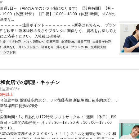
市
細 週3日～ （AMのみでのシフト制になります） 【診療時間】 【月～
0～19:00（休憩1時間） 【日 祝】 10:00～18:00（休憩1時間） ※AMの
本な...
＝＝＝＝＝＝＝注目ポイント＝＝＝＝＝＝＝ ⭐新卒はもちろん、 ブラン
卒も歓迎！ 臨床経験の長さやブランクに関係なく、 資格をお持ちであ
にご応募ください。 入社後は研修制...
主婦・主夫歓迎
バイク通勤OK
学歴不問
車通勤OK
経験不問
未経験者歓迎
迎
残業なし
月1シフト提出
研修あり
賞与あり
ブランクOK
交通費支給
K
シフト制
内和食店での調理・キッチン
波店<086>
00円以上
ＪＲ筑豊本線 飯塚徒歩約26分、ＪＲ後藤寺線 新飯塚西口徒歩約28分、Ｊ
 新飯塚西口徒歩約28分
市
労働時間：1ヶ月あたり172時間 シフトサイクル：1週間 〈休日〉 月9
8日 ～1週間の勤務例～ 月：9：30～18：30 火：10：00～19：00
：13...
”庄屋”の調理業務のオススメポイント！ １）スキルと知識が身につく 和