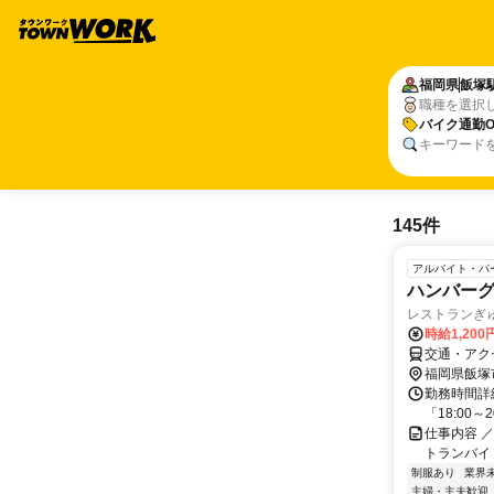
福岡県
飯塚
職種を選択
バイク通勤O
キーワード
145件
アルバイト・パ
ハンバー
レストランぎ
時給1,200
交通・アク
福岡県飯塚
勤務時間詳細
「18:00
仕事内容 
トランバイ
制服あり
業界
主婦・主夫歓迎