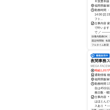
Ｒ筑豊本線
福岡県飯塚
勤務時間 ・
14:00 [
フト...
仕事内容 
で叶います
で ／ ――
扶養内勤務OK
固定時間制
転
フルタイム歓迎
夜間事務
MEGA FACE
時給1,057
通勤情報 
福岡県飯塚
勤務時間 1
合は45分
務日数・曜日
仕事内容 ＊
はほとんどな
スあり ＊――