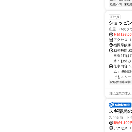
経験不問
未経
正社員
ショッピ
庄屋 ゆめタウ
月給198,0
アクセス 
福岡県飯塚
勤務時間 総
日※2月は月
水：お休み 木
仕事内容 
ム」 未経
でもスムー
変形労働時間制
同じ企業の求人
スギ薬局の
スギ薬局 トラ
時給1,100
アクセス 