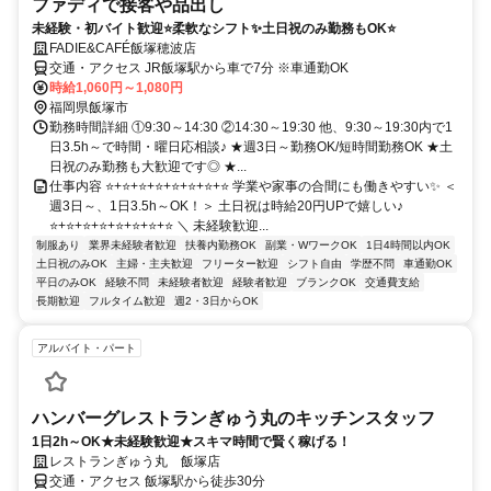
ファディで接客や品出し
未経験・初バイト歓迎⭐柔軟なシフト✨土日祝のみ勤務もOK⭐
FADIE&CAFÉ飯塚穂波店
交通・アクセス JR飯塚駅から車で7分 ※車通勤OK
時給1,060円～1,080円
福岡県飯塚市
勤務時間詳細 ①9:30～14:30 ②14:30～19:30 他、9:30～19:30内で1
日3.5h～で時間・曜日応相談♪ ★週3日～勤務OK/短時間勤務OK ★土
日祝のみ勤務も大歓迎です◎ ★...
仕事内容 ⭐+⭐+⭐+⭐+⭐+⭐+⭐+⭐ 学業や家事の合間にも働きやすい✨ ＜
週3日～、1日3.5h～OK！＞ 土日祝は時給20円UPで嬉しい♪
⭐+⭐+⭐+⭐+⭐+⭐+⭐+⭐ ＼ 未経験歓迎...
制服あり
業界未経験者歓迎
扶養内勤務OK
副業・WワークOK
1日4時間以内OK
土日祝のみOK
主婦・主夫歓迎
フリーター歓迎
シフト自由
学歴不問
車通勤OK
平日のみOK
経験不問
未経験者歓迎
経験者歓迎
ブランクOK
交通費支給
長期歓迎
フルタイム歓迎
週2・3日からOK
アルバイト・パート
ハンバーグレストランぎゅう丸のキッチンスタッフ
1日2h～OK★未経験歓迎★スキマ時間で賢く稼げる！
レストランぎゅう丸 飯塚店
交通・アクセス 飯塚駅から徒歩30分