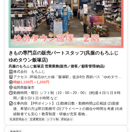
きもの専門店の販売パートスタッフ(呉服のもろふじ
ゆめタウン飯塚店)
呉服のもろふじ飯塚店 営業業務(販売／接客／顧客管理/納品)
株式会社 もろふじ
アクセス: JR福北ゆたか線「飯塚駅」徒歩8分 西鉄バス「ゆめタウン
飯塚」バス停すぐ
時給1,100円～1,200円
福岡県飯塚市
勤務時間・曜日: シフト制（10：00～20：00） (例)週４日/１日８時
間／週５日/１日６時間 など
仕事内容: 【PRポイント】 (1)勤務日数・勤務時間は応相談 (2)面接
後、希望の方は即日勤務可 (3)プライベートの都合や時間を考慮 (4)未
経験者でも安心！教育制度・研修が充実 着物...
社員登用あり
交通費支給
シフト制
昇給あり
業務委託