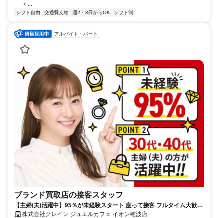
＜...
シフト自由
交通費支給
週2・3日からOK
シフト制
アルバイト・パート
ブランド買取店の接客スタッフ
【主婦(夫)活躍中】95％が未経験スタート 座って接客 フルタイム大歓迎
データ入力あり
株式会社クレイン ジュエルカフェ イオン穂波店