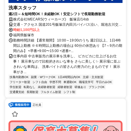
洗車スタッフ
週2日～＆短時間OK！未経験OK！安定シフトで長期勤務歓迎
株式会社WECARS(ウィーカーズ) 飯塚店/14sb
交通・アクセス 国道201号飯塚庄内田川バイパス沿い、堀池古川交差
点近くの店舗です。
時給1,100円以上
福岡県飯塚市
勤務時間詳細 【通常期間】 10:00～19:00のうち 週2日以上、1日4時
間以上勤務 ※６時間以上勤務の場合は 60分の休憩あり 【7～9月の期
間のみ】 <早番>9:00〜15:00 <遅番>...
仕事内容 中古車販売の展示車を洗車し、 ピカピカに仕上げるお仕
事！ 展示車なので比較的きれいな車を さらに美しく✨ 展示場に並ぶ
きれいな車両は、 洗車バイトの皆さんの努力のたまものです！ 展示
車がき...
扶養内勤務OK
副業・WワークOK
1日4時間以内OK
主婦・主夫歓迎
フリーター歓迎
シフト自由
学歴不問
車通勤OK
職場見学可
平日のみOK
学生歓迎
転勤なし
未経験者歓迎
経験者歓迎
研修あり
ブランクOK
交通費支給
長期歓迎
フルタイム歓迎
シフト制
正社員