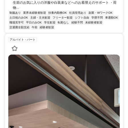
生前のお気に入りの洋服や白装束などへのお着替えのサポート ・荷
物...
制服あり
業界未経験者歓迎
扶養内勤務OK
社員登用あり
副業・WワークOK
土日祝のみOK
主婦・主夫歓迎
フリーター歓迎
シフト自由
学歴不問
車通勤OK
職場見学可
平日のみOK
学生歓迎
転勤なし
経験不問
未経験者歓迎
交通費全額支給
午前
経験者歓迎
アルバイト・パート