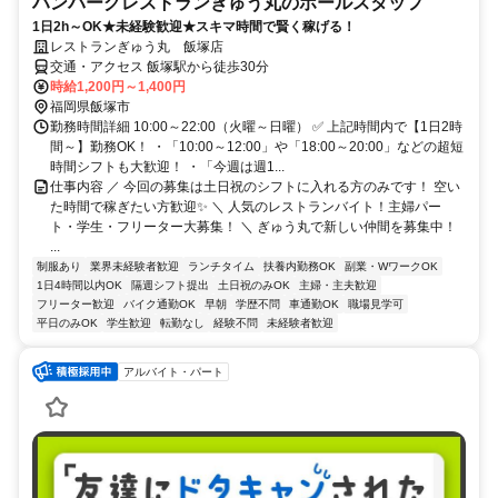
ハンバーグレストランぎゅう丸のホールスタッフ
1日2h～OK★未経験歓迎★スキマ時間で賢く稼げる！
レストランぎゅう丸 飯塚店
交通・アクセス 飯塚駅から徒歩30分
時給1,200円～1,400円
福岡県飯塚市
勤務時間詳細 10:00～22:00（火曜～日曜） ✅ 上記時間内で【1日2時
間～】勤務OK！ ・「10:00～12:00」や「18:00～20:00」などの超短
時間シフトも大歓迎！ ・「今週は週1...
仕事内容 ／ 今回の募集は土日祝のシフトに入れる方のみです！ 空い
た時間で稼ぎたい方歓迎✨ ＼ 人気のレストランバイト！主婦パー
ト・学生・フリーター大募集！ ＼ ぎゅう丸で新しい仲間を募集中！
...
制服あり
業界未経験者歓迎
ランチタイム
扶養内勤務OK
副業・WワークOK
1日4時間以内OK
隔週シフト提出
土日祝のみOK
主婦・主夫歓迎
フリーター歓迎
バイク通勤OK
早朝
学歴不問
車通勤OK
職場見学可
平日のみOK
学生歓迎
転勤なし
経験不問
未経験者歓迎
アルバイト・パート