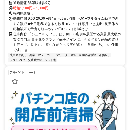
通勤情報 飯塚駅徒歩9分
時給1,100円～1,300円
福岡県飯塚市
勤務時間 9:00-20:00 ■週4日～/1日7時間～OK ■フルタイム勤務でき
る方歓迎 ■土日勤務できる方歓迎 ■シフトは毎月ごと提出 (長期休み
応相談可で予定も組みやすい◎) シフト削減はほ...
仕事内容 「ジュエルカフェ」は、約300店舗を展開する業界最大級の
買取専門店 貴金属やブランド品をメインに、さまざまな商品の買取
を行っております。 座りながらの接客が多く、負担の少ないお仕事
です。 き...
社員登用あり
副業・WワークOK
フリーター歓迎
未経験者歓迎
研修あり
ブランクOK
交通費支給
シフト制
アルバイト・パート