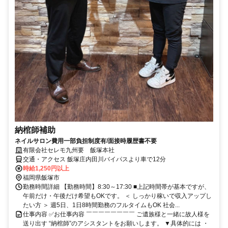
納棺師補助
ネイルサロン費用一部負担制度有/面接時履歴書不要
有限会社セレモ九州要 飯塚本社
交通・アクセス 飯塚庄内田川バイパスより車で12分
時給1,250円以上
福岡県飯塚市
勤務時間詳細 【勤務時間】8:30～17:30 ■上記時間帯が基本ですが、
午前だけ・午後だけ希望もOKです。 ＜ しっかり稼いで収入アップし
たい方 ＞ 週5日、1日8時間勤務のフルタイムもOK 社会...
仕事内容 ✅お仕事内容 ￣￣￣￣￣￣￣￣ ご遺族様と一緒に故人様を
送り出す “納棺師”のアシスタントをお願いします。 ▼具体的には ・