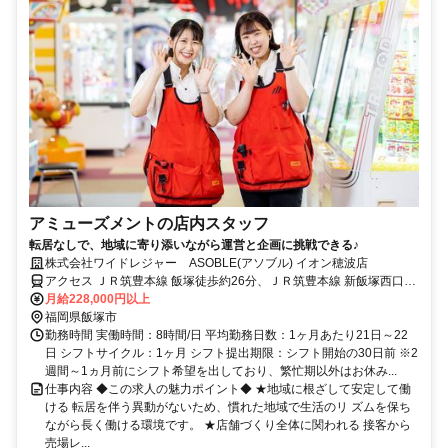
アミューズメントの店内スタッフ
転居なしで、地域に寄り添いながら運営と企画に挑戦できる♪
株式会社ワイドレジャー ASOBLE(アソブル) イオン穂波店
アクセス ＪＲ筑豊本線 飯塚徒歩約26分、ＪＲ筑豊本線 新飯塚西口徒
歩約28分、ＪＲ筑豊本線 浦田（福岡県）西口徒歩約47分 「イオン穂
月給228,000円以上
波店」内
福岡県飯塚市
勤務時間 実働時間：8時間/日 平均勤務日数：1ヶ月あたり21日～22
日 シフトサイクル：1ヶ月 シフト提出期限：シフト開始の30日前 ※2
週間～1ヵ月前にシフト希望を出しており、繁忙期以外はお休み...
仕事内容 ◆この求人の魅力ポイント◆ ★地域に根ざして安定して働
ける 転居を伴う異動がないため、慣れた地域で生活のリ ズムを保ち
ながら長く働ける環境です。 ★店舗づくり全体に関われる 接客から
売場レ...