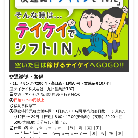
交通誘導・警備
＜1日ドリンク代200円＞高日給・日払い可・友達紹介10万円
テイケイ株式会社 九州営業所[187]
交通・アクセス 飯塚駅周辺/直行直帰OK
日給12,500円以上
福岡県飯塚市
勤務時間詳細 実働時間：1日あたり8時間 平均勤務日数：1ヶ月あた
り12日 〜 20日 【日勤】8:00～17:00(実働8h) 【夜勤】20:00～翌
5:00(実働8h) 自分らしく働ける♪ ━...
仕事内容 ☆─┐☆─┐☆─┐☆─┐ │装││備││充││実│
└─┛└─┛└─┛└─┛ ☆─┐☆─┐☆─┐☆─┐ │夏││も││快││適│