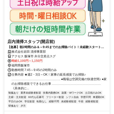
店内清掃スタッフ(開店前)
【急募】朝2時間のみ＆～9:45までのお掃除バイト！未経験スタートの
ミドル・シニア多数活躍中！Wワークにもオススメ
株式会社岩田 清掃事業部
アクセス 飯塚市 弁分交差点スグ
時給1,100円～1,150円
福岡県飯塚市
勤務時間 7:45～9:45の2時間のみ
仕事内容 ★週2・3日～OK！家事の延長感覚でお掃除♪
………………………………………… ●職場は空調完備の快適空間♪ ●家
のお掃除感覚でできるお仕事 …………………………………………
《具体的に...
制服あり
業界未経験者歓迎
扶養内勤務OK
副業・WワークOK
土日祝のみOK
主婦・主夫歓迎
60代も応募可
フリーター歓迎
シフト自由
学歴不問
車通勤OK
平日のみOK
学生歓迎
転勤なし
経験不問
未経験者歓迎
午前
経験者歓迎
研修あり
夕方