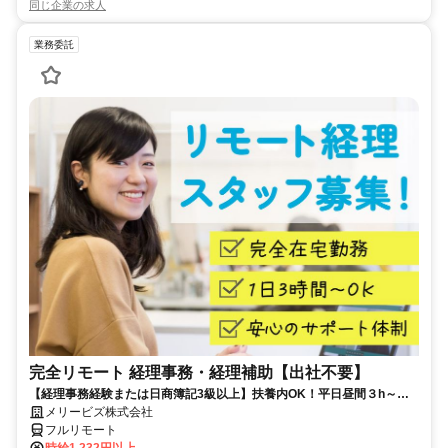
同じ企業の求人
業務委託
完全リモート 経理事務・経理補助【出社不要】
【経理事務経験または日商簿記3級以上】扶養内OK！平日昼間３h～。
完全在宅で育児・介護中の方も大歓迎♪
メリービズ株式会社
フルリモート