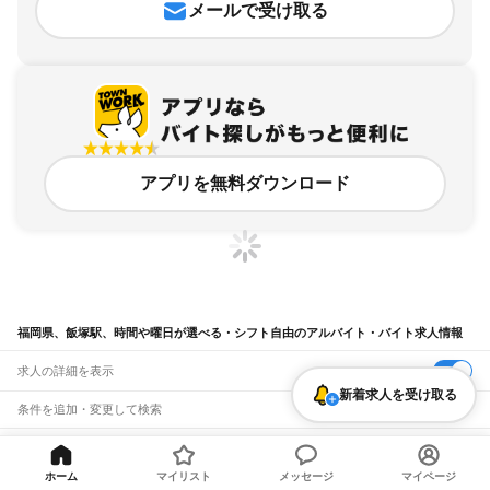
メールで受け取る
アプリを無料ダウンロード
福岡県、飯塚駅、時間や曜日が選べる・シフト自由のアルバイト・バイト求人情報
求人の詳細を表示
新着求人を受け取る
条件を追加・変更して検索
市区町村を追加・変更
関連キーワード
完全在宅ワーク 全国
シール貼り 在宅
現在地周辺
ガチャガチャ
犬カフェ
福岡県
ホーム
マイリスト
メッセージ
マイページ
駅を追加・変更
バイトTOP
福岡県
飯塚市
飯塚駅
時間や曜日が選べる・シフト自由