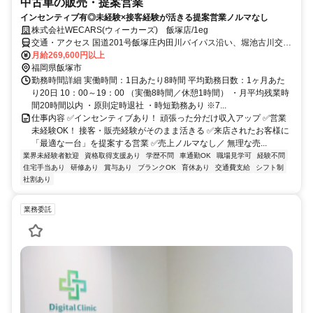
中古車の販売・提案営業
インセンティブ有◎未経験×接客経験が活きる提案営業ノルマなし
株式会社WECARS(ウィーカーズ) 飯塚店/1eg
交通・アクセス 国道201号飯塚庄内田川バイパス沿い、堀池古川交差
点近くの店舗です。
月給269,600円以上
福岡県飯塚市
勤務時間詳細 実働時間：1日あたり8時間 平均勤務日数：1ヶ月あた
り20日 10：00～19：00 （実働8時間／休憩1時間） ・月平均残業時
間20時間以内 ・原則定時退社 ・時短勤務あり ※7...
仕事内容 ✅インセンティブあり！ 頑張った分だけ収入アップ ✅営業
未経験OK！ 接客・販売経験がそのまま活きる ✅来店されたお客様に
「最適な一台」を提案する営業 ✅売上ノルマなし／ 無理な売...
業界未経験者歓迎
資格取得支援あり
学歴不問
車通勤OK
職場見学可
経験不問
住宅手当あり
研修あり
賞与あり
ブランクOK
育休あり
交通費支給
シフト制
社割あり
業務委託