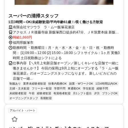
スーパーの清掃スタッフ
1日3時間～OK/未経験歓迎/平均年齢61歳！/長く働ける方歓迎
有限会社マツウラ ラ・ムー飯塚花瀬店
アクセス ＪＲ後藤寺線 新飯塚西口徒歩約47分、ＪＲ筑豊本線 新飯塚
西口徒歩約47分、ＪＲ筑豊本線 飯塚徒歩約53分
時給1,060円
福岡県飯塚市
勤務時間 ・勤務曜日：月・火・水・木・金・土・日・祝 ・勤務時
間： [1] 09:00～12:00 [2] 15:00～18:00 シフトサイクル：1ヶ月 実働3
時間 土日祝勤務はシフトによる
仕事内容 【＼9月上旬新店舗オープン／新しくキレイな店舗で一緒に
働きませんか？】 今回の採用は9月上旬にオープンする『ラ・ムー飯
塚花瀬店』のオープニングスタッフになります。 新しいピカピカの
店舗で一緒...
制服あり
業界未経験者歓迎
扶養内勤務OK
副業・WワークOK
1日4時間以内OK
主婦・主夫歓迎
フリーター歓迎
学歴不問
車通勤OK
学生歓迎
経験不問
未経験者歓迎
午前
経験者歓迎
有資格者歓迎
月1シフト提出
夕方
ブランクOK
オープニングスタッフ
長期歓迎
アルバイト・パート