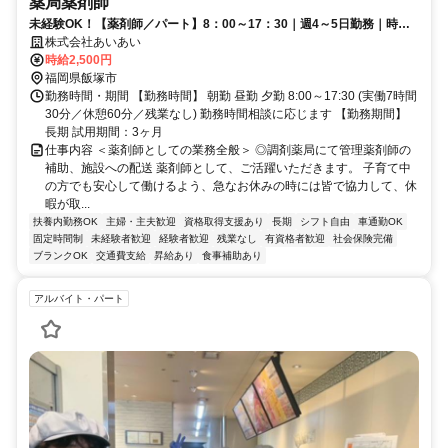
薬局薬剤師
未経験OK！【薬剤師／パート】8：00～17：30｜週4～5日勤務｜時給
2500円／昇給あり／マイカー通勤OK！
株式会社あいあい
時給2,500円
福岡県飯塚市
勤務時間・期間 【勤務時間】 朝勤 昼勤 夕勤 8:00～17:30 (実働7時間
30分／休憩60分／残業なし) 勤務時間相談に応じます 【勤務期間】
長期 試用期間：3ヶ月
仕事内容 ＜薬剤師としての業務全般＞ ◎調剤薬局にて管理薬剤師の
補助、施設への配送 薬剤師として、ご活躍いただきます。 子育て中
の方でも安心して働けるよう、急なお休みの時には皆で協力して、休
暇が取...
扶養内勤務OK
主婦・主夫歓迎
資格取得支援あり
長期
シフト自由
車通勤OK
固定時間制
未経験者歓迎
経験者歓迎
残業なし
有資格者歓迎
社会保険完備
ブランクOK
交通費支給
昇給あり
食事補助あり
アルバイト・パート