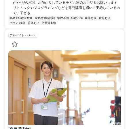
がやりがい◎） お預かりしている子ども達のお世話をお願いします
リトミックやプログラミングなどを専門講師を招いて実施しているの
で、子ども...
業界未経験者歓迎
変形労働時間制
学歴不問
経験不問
研修あり
賞与あり
ブランクOK
育休あり
交通費支給
アルバイト・パート