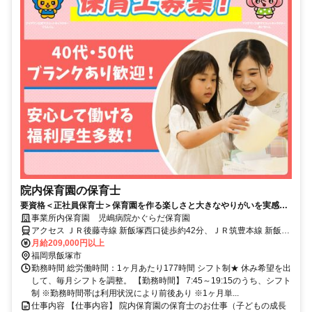
院内保育園の保育士
要資格＜正社員保育士＞保育園を作る楽しさと大きなやりがいを実感で
きるお仕事です◎育休・産休取得率100％
事業所内保育園 児嶋病院かぐらだ保育園
アクセス ＪＲ後藤寺線 新飯塚西口徒歩約42分、ＪＲ筑豊本線 新飯塚
西口徒歩約42分、ＪＲ筑豊本線 飯塚徒歩約48分
月給209,000円以上
福岡県飯塚市
勤務時間 総労働時間：1ヶ月あたり177時間 シフト制★ 休み希望を出
して、毎月シフトを調整。 【勤務時間】 7:45～19:15のうち、シフト
制 ※勤務時間帯は利用状況により前後あり ※1ヶ月単...
仕事内容 【仕事内容】 院内保育園の保育士のお仕事（子どもの成長