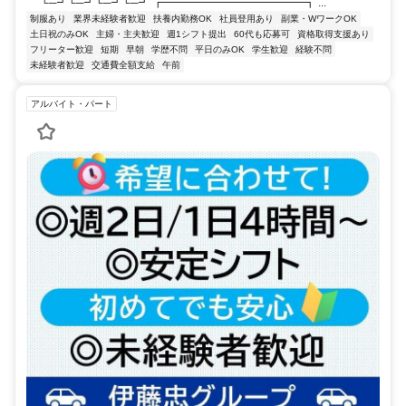
└─┛└─┛└─┛└─┛ ┏━━━━━━━━━━━━━┓ ...
制服あり
業界未経験者歓迎
扶養内勤務OK
社員登用あり
副業・WワークOK
土日祝のみOK
主婦・主夫歓迎
週1シフト提出
60代も応募可
資格取得支援あり
フリーター歓迎
短期
早朝
学歴不問
平日のみOK
学生歓迎
経験不問
未経験者歓迎
交通費全額支給
午前
アルバイト・パート