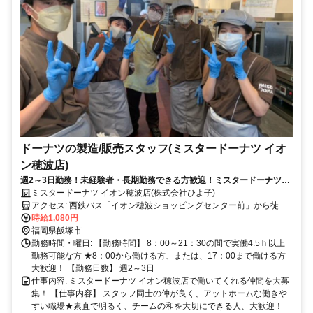
ドーナツの製造/販売スタッフ(ミスタードーナツ イオ
ン穂波店)
週2～3日勤務！未経験者・長期勤務できる方歓迎！ミスタードーナツで
の接客、販売業務
ミスタードーナツ イオン穂波店(株式会社ひよ子)
アクセス: 西鉄バス「イオン穂波ショッピングセンター前」から徒歩3
分
時給1,080円
福岡県飯塚市
勤務時間・曜日: 【勤務時間】 8：00～21：30の間で実働4.5ｈ以上
勤務可能な方 ★8：00から働ける方、または、17：00まで働ける方
大歓迎！ 【勤務日数】 週2～3日
仕事内容: ミスタードーナツ イオン穂波店で働いてくれる仲間を大募
集！ 【仕事内容】 スタッフ同士の仲が良く、アットホームな働きや
すい職場★素直で明るく、チームの和を大切にできる人、大歓迎！