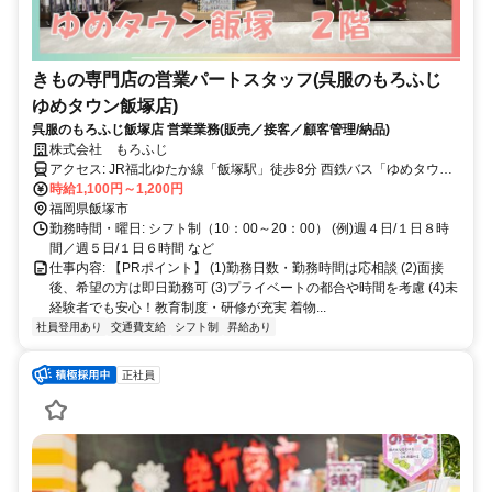
きもの専門店の営業パートスタッフ(呉服のもろふじ
ゆめタウン飯塚店)
呉服のもろふじ飯塚店 営業業務(販売／接客／顧客管理/納品)
株式会社 もろふじ
アクセス: JR福北ゆたか線「飯塚駅」徒歩8分 西鉄バス「ゆめタウン
飯塚」バス停すぐ
時給1,100円～1,200円
福岡県飯塚市
勤務時間・曜日: シフト制（10：00～20：00） (例)週４日/１日８時
間／週５日/１日６時間 など
仕事内容: 【PRポイント】 (1)勤務日数・勤務時間は応相談 (2)面接
後、希望の方は即日勤務可 (3)プライベートの都合や時間を考慮 (4)未
経験者でも安心！教育制度・研修が充実 着物...
社員登用あり
交通費支給
シフト制
昇給あり
正社員