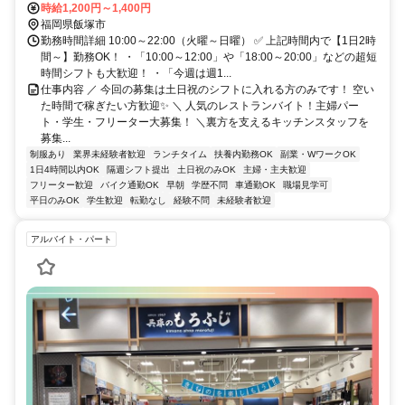
時給1,200円～1,400円
福岡県飯塚市
勤務時間詳細 10:00～22:00（火曜～日曜） ✅ 上記時間内で【1日2時
間～】勤務OK！ ・「10:00～12:00」や「18:00～20:00」などの超短
時間シフトも大歓迎！ ・「今週は週1...
仕事内容 ／ 今回の募集は土日祝のシフトに入れる方のみです！ 空い
た時間で稼ぎたい方歓迎✨ ＼ 人気のレストランバイト！主婦パー
ト・学生・フリーター大募集！ ＼裏方を支えるキッチンスタッフを
募集...
制服あり
業界未経験者歓迎
ランチタイム
扶養内勤務OK
副業・WワークOK
1日4時間以内OK
隔週シフト提出
土日祝のみOK
主婦・主夫歓迎
フリーター歓迎
バイク通勤OK
早朝
学歴不問
車通勤OK
職場見学可
平日のみOK
学生歓迎
転勤なし
経験不問
未経験者歓迎
アルバイト・パート