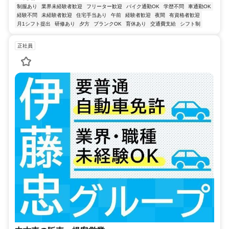
制服あり
業界未経験者歓迎
フリーター歓迎
バイク通勤OK
学歴不問
車通勤OK
経験不問
未経験者歓迎
住宅手当あり
午前
経験者歓迎
夜間
有資格者歓迎
月1シフト提出
研修あり
夕方
ブランクOK
育休あり
交通費支給
シフト制
正社員