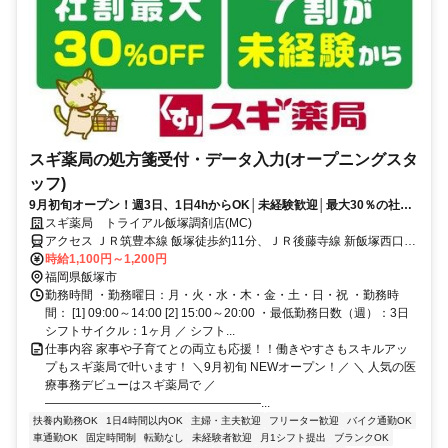
スギ薬局の処方箋受付・データ入力(オープニングスタ
ッフ)
9月初旬オープン！週3日、1日4hからOK│未経験歓迎│最大30％の社割
あり
スギ薬局 トライアル飯塚調剤店(MC)
アクセス ＪＲ筑豊本線 飯塚徒歩約11分、ＪＲ後藤寺線 新飯塚西口徒
歩約24分、ＪＲ筑豊本線 新飯塚西口徒歩約24分
時給1,100円～1,200円
福岡県飯塚市
勤務時間 ・勤務曜日：月・火・水・木・金・土・日・祝 ・勤務時
間： [1] 09:00～14:00 [2] 15:00～20:00 ・最低勤務日数（週）：3日
シフトサイクル：1ヶ月 ／ シフト...
仕事内容 家事や子育てとの両立も応援！！働きやすさもスキルアッ
プもスギ薬局で叶います！ ＼9月初旬 NEWオープン！／ ＼ 人気の医
療事務デビューはスギ薬局で ／
――――――――――――――――――...
扶養内勤務OK
1日4時間以内OK
主婦・主夫歓迎
フリーター歓迎
バイク通勤OK
車通勤OK
固定時間制
転勤なし
未経験者歓迎
月1シフト提出
ブランクOK