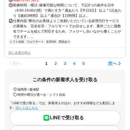
時給1,232円以上
勤務時間・曜日: 稼働可能な時間について、下記3つの条件を日中
（9:00-19:00の間）で満たす方 * 週あたり【平日3日】 以上 * 1日あた
り【連続3時間】 以上 * 週合計【15時間】以上...
仕事内容: 弊社のお客様よりご依頼いただいている経理代行サービス
の業務を、完全在宅・フルリモートでお任せします。案件ごとに複数
名でチームを組んで対応するため、フォローし合いながら働くことが
できます。...
シフト自由
フルリモート
在宅OK
昇給あり
同じ企業の求人
前へ
次へ
1
2
3
4
5
この条件の新着求人を受け取る
福岡県 / 飯塚駅
時間や曜日が選べる・シフト自由
「LINEで受け取る」では、新着求人のほか、おすすめ情報なども配信しま
す。
詳しくはこちら
LINEで受け取る