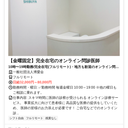
【金曜固定】完全在宅のオンライン問診医師
10時〜19時勤務/完全在宅(フルリモート)・地方も歓迎のオンライン問診
業務
一般社団法人博愛会
フルリモート
日給32,000円～80,000円
勤務時間・曜日: ✅勤務時間 毎週金曜日 10:00～19:00 ※他の曜日も
ご相談に乗れます。
仕事内容: スキマ時間に医師の診察が受けられる オンライン診療サー
ビス。 事業拡大に向けて患者様に 高品質な医療の提供をしていくた
め、 医師の皆様のお力添えが必要です！ ご自宅などでのオンライン
診...
シフト自由
フルリモート
残業なし