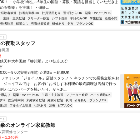
OK！ ・小学校1年生～6年生の国語・算数・英語を担当していただきま
める指導」を実践！ ・研修...
未経験者歓迎
扶養内勤務OK
社員登用あり
週1日からOK
副業・WワークOK
K
主婦・主夫歓迎
フリーター歓迎
シフト自由
平日のみOK
学生歓迎
経験不問
経験者歓迎
残業なし
有資格者歓迎
研修あり
夕方
ブランクOK
ート
ンの夜勤スタッフ
柳川店
円
西鉄天神大牟田線「柳川駅」より徒歩10分
市
:00～9:00(実働8時間) ☆週3日～勤務OK
＜ ファミレス「ジョイフル」店舗スタッフ ＞ キッチンでの業務全般をお
。 ジョイフルでは、お客様にお出しする料理の最終調理は店舗で行っ
 例えばハンバーグを焼いたり、からあ...
登用あり
副業・WワークOK
主婦・主夫歓迎
フリーター歓迎
バイク通勤OK
OK
固定時間制
未経験者歓迎
経験者歓迎
夜間
研修あり
ブランクOK
期歓迎
フルタイム歓迎
社割あり
深夜
ピアスOK
ート
対象のオンライン家庭教師
教育研修センター
円～1,240円