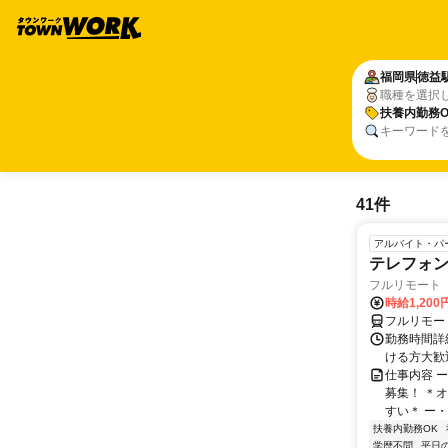
福岡県
徳益
職種を選択
扶養内勤務O
キーワード
41件
アルバイト・パ
テレフォ
フルリモート 
時給1,200
フルリモー
勤務時間詳細
ける方大歓
仕事内容 
募集！ ＊
すい＊ ー・
扶養内勤務OK
学歴不問
平日