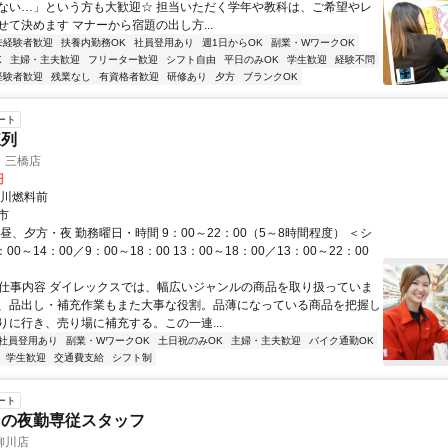
ない…」という方も大歓迎☆ 担当いただく学年や教科は、ご希望やレ
せて決めます マナーから宿題の出し方...
未経験者歓迎
扶養内勤務OK
社員登用あり
週1日からOK
副業・WワークOK
K
主婦・主夫歓迎
フリーター歓迎
シフト自由
平日のみOK
学生歓迎
経験不問
経験者歓迎
残業なし
有資格者歓迎
研修あり
夕方
ブランクOK
ート
陳列
 三橋店
円
平川燃料前
市
昼、夕方・夜 勤務曜日・時間 9：00～22：00（5～8時間程度） ＜シ
00～14：00／9：00～18：00 13：00～18：00／13：00～22：00
● 仕事内容 ダイレックスでは、幅広いジャンルの商品を取り扱っていま
、品出し・補充作業もまた大事な役割。品薄になっている商品を把握し
りに行き、売り場に補充する。この一連...
社員登用あり
副業・WワークOK
土日祝のみOK
主婦・主夫歓迎
バイク通勤OK
学生歓迎
交通費支給
シフト制
ート
ンの夜勤専従スタッフ
柳川店