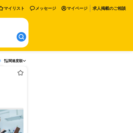
マイリスト
メッセージ
マイページ
求人掲載のご相談
存
関連度順