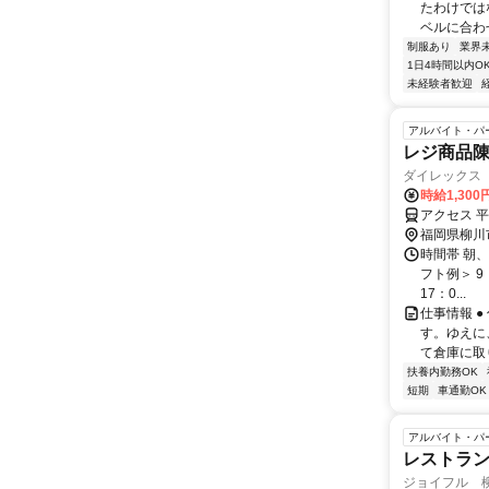
たわけでは
ベルに合わ
制服あり
業界
1日4時間以内O
未経験者歓迎
アルバイト・パ
レジ商品
ダイレックス
時給1,300
アクセス 
福岡県柳川
時間帯 朝、
フト例＞ 9：
17：0...
仕事情報 
す。ゆえに
て倉庫に取
扶養内勤務OK
短期
車通勤OK
アルバイト・パ
レストラ
ジョイフル 