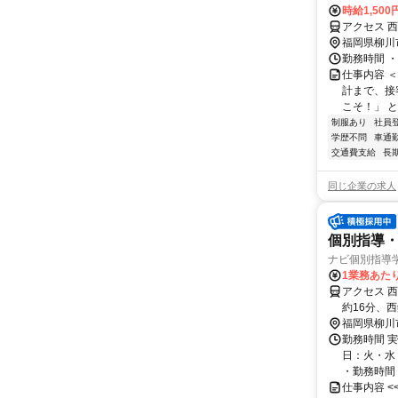
時給1,500
アクセス 
福岡県柳川
勤務時間 ・0
仕事内容 
計まで、接
こそ！」 と
制服あり
社員
学歴不問
車通勤
交通費支給
長
同じ企業の求人
個別指導・
ナビ個別指導
1業務あたり 
アクセス 
約16分、
福岡県柳川
勤務時間 実
日：火・水
・勤務時間： [
仕事内容 