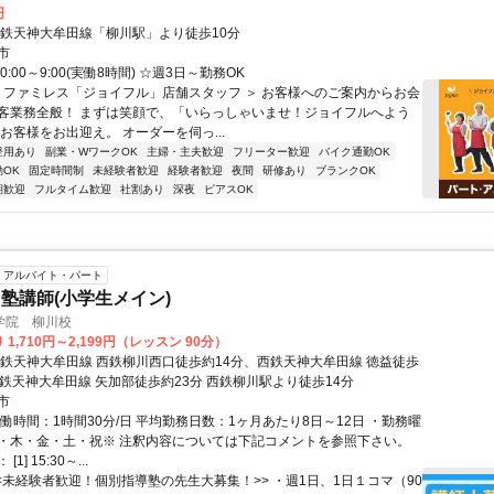
円
西鉄天神大牟田線「柳川駅」より徒歩10分
市
:00～9:00(実働8時間) ☆週3日～勤務OK
＜ ファミレス「ジョイフル」店舗スタッフ ＞ お客様へのご案内からお会
客業務全般！ まずは笑顔で、「いらっしゃいませ！ジョイフルへよう
お客様をお出迎え。 オーダーを伺っ...
登用あり
副業・WワークOK
主婦・主夫歓迎
フリーター歓迎
バイク通勤OK
OK
固定時間制
未経験者歓迎
経験者歓迎
夜間
研修あり
ブランクOK
期歓迎
フルタイム歓迎
社割あり
深夜
ピアスOK
アルバイト・パート
塾講師(小学生メイン)
学院 柳川校
1,710円～2,199円（レッスン 90分）
西鉄天神大牟田線 西鉄柳川西口徒歩約14分、西鉄天神大牟田線 徳益徒歩
西鉄天神大牟田線 矢加部徒歩約23分 西鉄柳川駅より徒歩14分
市
働時間：1時間30分/日 平均勤務日数：1ヶ月あたり8日～12日 ・勤務曜
・木・金・土・祝※ 注釈内容については下記コメントを参照下さい。
1] 15:30～...
<<未経験者歓迎！個別指導塾の先生大募集！>> ・週1日、1日１コマ（90