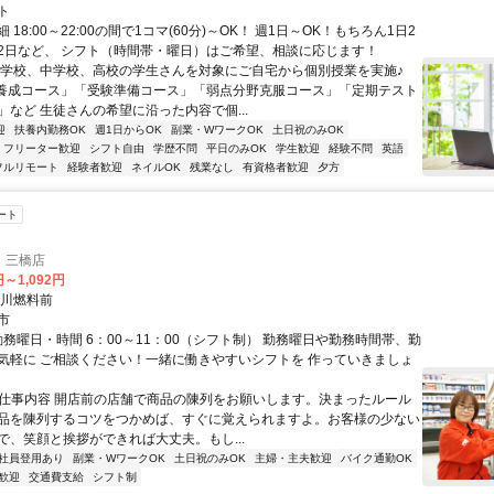
ト
 18:00～22:00の間で1コマ(60分)～OK！ 週1日～OK！もちろん1日2
2日など、 シフト（時間帯・曜日）はご希望、相談に応じます！
小学校、中学校、高校の学生さんを対象にご自宅から個別授業を実施♪
養成コース」「受験準備コース」「弱点分野克服コース」「定期テスト
」など 生徒さんの希望に沿った内容で個...
迎
扶養内勤務OK
週1日からOK
副業・WワークOK
土日祝のみOK
フリーター歓迎
シフト自由
学歴不問
平日のみOK
学生歓迎
経験不問
英語
フルリモート
経験者歓迎
ネイルOK
残業なし
有資格者歓迎
夕方
ート
 三橋店
円～1,092円
平川燃料前
市
勤務曜日・時間 6：00～11：00（シフト制） 勤務曜日や勤務時間帯、勤
気軽に ご相談ください！一緒に働きやすいシフトを 作っていきましょ
● 仕事内容 開店前の店舗で商品の陳列をお願いします。決まったルール
品を陳列するコツをつかめば、すぐに覚えられますよ。お客様の少ない
で、笑顔と挨拶ができれば大丈夫。もし...
社員登用あり
副業・WワークOK
土日祝のみOK
主婦・主夫歓迎
バイク通勤OK
歓迎
交通費支給
シフト制