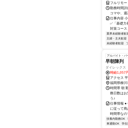
フルリモー
勤務時間詳細
コマや、週
仕事内容 
✅「基礎力
対策コース
業界未経験者歓
主婦・主夫歓迎
未経験者歓迎
アルバイト・パ
早朝陳列
ダイレックス
時給1,057
アクセス 
福岡県柳川
時間帯 朝 
務日数はお
う♪
仕事情報 
に従って商
時間帯なの
扶養内勤務OK
車通勤OK
学生