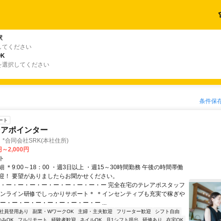
駅
してください
K
を選択してください
条件保
ート
ンアポインター
*合同会社SRK(本社住所)
円～2,000円
ト
 ＊9:00～18：00 ・週3日以上 ・週15～30時間勤務 午後の時間帯働
迎！ 要望がありましたらお聞かせください。
ー・ー・ー・ー・ー・ー・ー・ー・ー・ー 完全在宅のテレアポスタッフ
オンライン研修でしっかりサポート＊ ＊インセンティブも充実で稼ぎや
ー・ー・ー・ー・ー・ー・ー・ー・ー ...
社員登用あり
副業・WワークOK
主婦・主夫歓迎
フリーター歓迎
シフト自由
のみOK
フルリモート
経験者歓迎
ネイルOK
月1シフト提出
研修あり
在宅OK