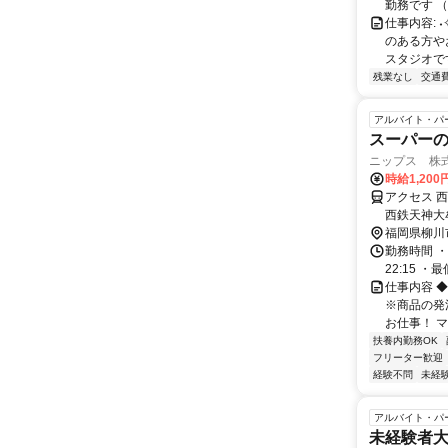
勤務です 
仕事内容: 
のある方や
スタジオです
残業なし
交通
アルバイト・パ
スーパーの夕
ニップス 株式
時給1,200
アクセス 
西鉄天神大
福岡県柳川
勤務時間 ・
22:15 
仕事内容 
※商品の発
お仕事！ 
扶養内勤務OK
フリーター歓迎
経験不問
未経
アルバイト・パ
未経験者