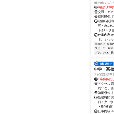
ポッポおじさ
時給1,12
交通・アクセ
福岡県柳川
勤務時間詳細
可・急な休
下さいね! 
仕事内容 
す。 ショ
制服あり
扶養
フリーター歓迎
ブランクOK
長
中学・高
ナビ個別指導
1業務あたり 
アクセス 
約16分、
福岡県柳川
勤務時間 実
日：火・水
・勤務時間： [
仕事内容 