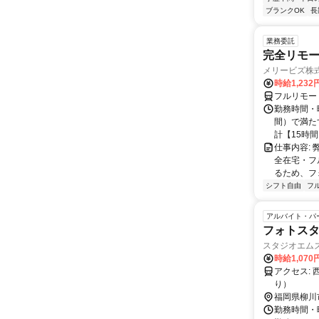
ブランクOK
長
業務委託
完全リモー
メリービズ株
時給1,23
フルリモー
勤務時間・曜
間）で満たす
計【15時間】
仕事内容:
全在宅・フ
るため、フ
シフト自由
フ
アルバイト・パ
フォトス
スタジオエム
時給1,070
アクセス: 西鉄柳川駅より徒歩10分 ※車・バイク・自転車通勤OK（無料駐車場あ
り）
福岡県柳川
勤務時間・曜