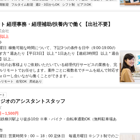
期歓迎
フルタイム歓迎
週2・3日からOK
シフト制
ピアスOK
ト 経理事務・経理補助/扶養内で働く【出社不要】
式会社
2円以上
ト
日: 稼働可能な時間について、下記3つの条件を日中（9:00-19:00の
方 * 週あたり【平日3日】 以上 * 1日あたり【連続3時間】 以上 * 週合
以上...
 弊社のお客様よりご依頼いただいている経理代行サービスの業務を、完
ルリモートでお任せします。案件ごとに複数名でチームを組んで対応す
ォローし合いながら働くことができます。...
ルリモート
在宅OK
昇給あり
ート
タジオのアシスタントスタッフ
ズ
円～1,500円
市
日: 営業時間 9：00 ～ 18：00 定休日 毎週月曜日 ※シフト制でのご