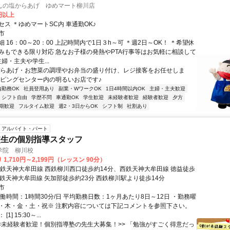
んの塩からあげ ゆめマート柳川店
0円以上
ス ＊ゆめマートSC内 車通勤OK♪
市
 16：00～20：00 上記時間内で1日３h～可 ＊週2日～OK！ ＊希望休
みもできる限り対応 急なお子様の発熱やPTA行事等はお気軽に相談して
主婦・主夫や学生...
からあげ・お惣菜の調理やお弁当の盛り付け、レジ接客をお任せしま
ッピングセンター内の明るいお店です♪
内勤務OK
社員登用あり
副業・WワークOK
1日4時間以内OK
主婦・主夫歓迎
シフト自由
学歴不問
車通勤OK
学生歓迎
未経験者歓迎
経験者歓迎
夕方
期歓迎
フルタイム歓迎
週2・3日からOK
シフト制
社割あり
アルバイト・パート
校生の個別指導スタッフ
学院 柳川校
1,710円～2,199円（レッスン 90分）
西鉄天神大牟田線 西鉄柳川西口徒歩約14分、西鉄天神大牟田線 徳益徒歩
西鉄天神大牟田線 矢加部徒歩約23分 西鉄柳川駅より徒歩14分
市
働時間：1時間30分/日 平均勤務日数：1ヶ月あたり8日～12日 ・勤務曜
・木・金・土・祝※ 注釈内容については下記コメントを参照下さい。
1] 15:30～...
<<未経験者歓迎！個別指導塾の先生大募集！>> 「勉強がすごく得意だっ