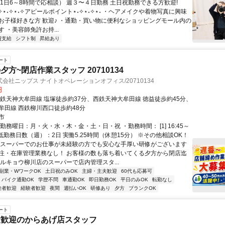
（1日6～8時間で応相談） 週３〜４日勤務 土日祝勤務できる方歓迎!
˖✧⋆˖✧⋆˖✧アピールポイント⋆˖✧⋆˖✧⋆˖ ・ヘアメイクや着物写真に興味
お子様好きな方 歓迎♪ ・通勤・買い物に便利なショッピングモール内の
 ・美容師免許お持...
費支給
シフト制
昇給あり
ート
方~閉店作業スタッフ 20710134
会社ニップス ナイトオペレーションオフィス/20710134
円
西鉄天神大牟田線 塩塚徒歩約37分、西鉄天神大牟田線 徳益徒歩約45分、
牟田線 西鉄柳川西口徒歩約48分
市
勤務曜日：月・火・水・木・金・土・日・祝 ・勤務時間： [1] 16:45～
・最低勤務日数（週）：2日 実働5.25時間（休憩15分） ※その他相談OK！
◆スーパーでのお仕事が未経験の方でも安心な手厚い研修がございます
注・在庫管理業務なし！ お客様の数も落ち着いてくる夕方から閉店迄
マルキョウ柳川店のスーパーで店内管理スタ...
副業・WワークOK
土日祝のみOK
主婦・主夫歓迎
60代も応募可
バイク通勤OK
学歴不問
車通勤OK
即日勤務OK
平日のみOK
転勤なし
験者歓迎
経験者歓迎
夜間
週払いOK
研修あり
夕方
ブランクOK
ート
大歓迎のからあげ店スタッフ