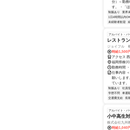
分）～勤務
す。 ・「ほ
制服あり
業界
1日4時間以内O
未経験者歓迎
アルバイト・パ
レストラ
ジョイフル 
時給1,500
アクセス 
福岡県柳川
勤務時間 ・0
仕事内容 
願いします
ています。
制服あり
社員
学歴不問
車通勤
交通費支給
長
アルバイト・パ
小中高生
株式会社九州
時給1,040