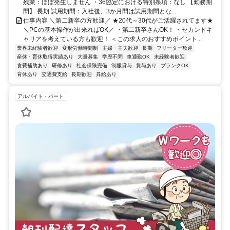
残業：ほぼ発生しません ・36協定における特別条項：なし 【勤務期
間】 長期 試用期間：入社後、3か月間は試用期間とな...
仕事内容 ＼第二新卒の方歓迎／ ★20代～30代がご活躍されてます★
＼PCの基本操作が出来ればOK／ ・第二新卒さんOK！ ・セカンドキ
ャリアを考えている方も歓迎！ ＜この求人のおすすめポイント...
業界未経験者歓迎
変形労働時間制
主婦・主夫歓迎
長期
フリーター歓迎
産休・育休取得実績あり
大量募集
学歴不問
車通勤OK
未経験者歓迎
食費補助あり
研修あり
社会保険完備
制服貸与
賞与あり
ブランクOK
育休あり
交通費支給
長期歓迎
昇給あり
アルバイト・パート