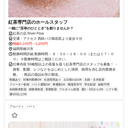
紅茶専門店のホールスタッフ
一緒に“至幸のひととき”を創りませんか？
紅茶の店 River Flow
交通・アクセス 西鉄バス御花前より徒歩５分
時給1,100円～1,200円
福岡県柳川市
勤務時間詳細 勤務時間： ９：３０～１８：００（または１７：０
０） ※勤務時間はご相談ください。
仕事内容 50種類以上の茶葉を扱う紅茶専門店のスタッフを募集！ ・
接客、配膳、レジなどをはじめとした清掃、雑用を含む店内業務全
般。 ・商品の袋詰め等の製造。
制服あり
扶養内勤務OK
社員登用あり
土日祝のみOK
主婦・主夫歓迎
フリーター歓迎
バイク通勤OK
車通勤OK
職場見学可
学生歓迎
経験不問
未経験者歓迎
経験者歓迎
長期歓迎
フルタイム歓迎
週2・3日からOK
シフト制
週4日以上OK
アルバイト・パート