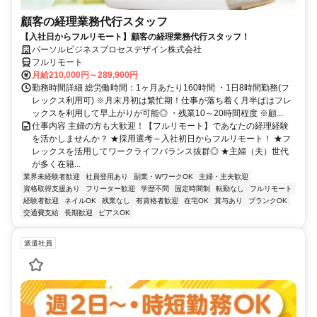
顧客の経理業務代行スタッフ
【入社日からフルリモート】顧客の経理業務代行スタッフ！
パーソルビジネスプロセスデザイン株式会社
フルリモート
月給210,000円～289,900円
勤務時間詳細 総労働時間：1ヶ月あたり160時間 ・1日8時間勤務(フ
レックス利用可) ※月末月初は繁忙期！仕事が落ち着く月半ばはフレ
ックスを利用して早上がりが可能◎ ・残業10～20時間程度 ※顧...
仕事内容 主婦の方も大歓迎！【フルリモート】であなたの経理経験
を活かしませんか？ ★採用選考～入社初日からフルリモート！ ★フ
レックスを活用してワークライフバランス抜群◎ ★主婦（夫）世代
が多く在籍...
業界未経験者歓迎
社員登用あり
副業・WワークOK
主婦・主夫歓迎
資格取得支援あり
フリーター歓迎
学歴不問
固定時間制
転勤なし
フルリモート
経験者歓迎
ネイルOK
残業なし
有資格者歓迎
在宅OK
賞与あり
ブランクOK
交通費支給
長期歓迎
ピアスOK
派遣社員