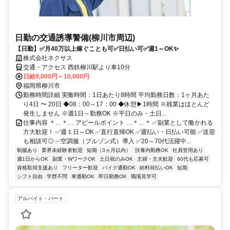
日勤の交通誘導警備(柳川市周辺)
【日勤】✅月40万以上稼ぐことも可✅日払い可✅週1～OK✨
株式会社ネクサス
交通・アクセス 西鉄柳川駅より車10分
日給9,000円～10,000円
福岡県柳川市
勤務時間詳細 実働時間：1日あたり8時間 平均勤務日数：1ヶ月あた
り4日 〜 20日 ◆08：00～17：00 ◆休憩▶1時間 ※残業はほとんど
発生しません ※週1日～勤務OK ※平日のみ・土日...
仕事内容 ＊…＊… アピールポイント …＊…＊ ✅副業として働かれる
方大歓迎！ ✅週１日～OK ✅直行直帰OK ✅週払い・日払い可能 ✅送迎
も相談可◎ ✅空調服（ブルゾン式）導入 ✅20～70代活躍中...
制服あり
業界未経験者歓迎
短期（3ヵ月以内）
扶養内勤務OK
社員登用あり
週1日からOK
副業・WワークOK
土日祝のみOK
主婦・主夫歓迎
60代も応募可
資格取得支援あり
フリーター歓迎
バイク通勤OK
給料前払いOK
短期
シフト自由
学歴不問
車通勤OK
即日勤務OK
職場見学可
アルバイト・パート