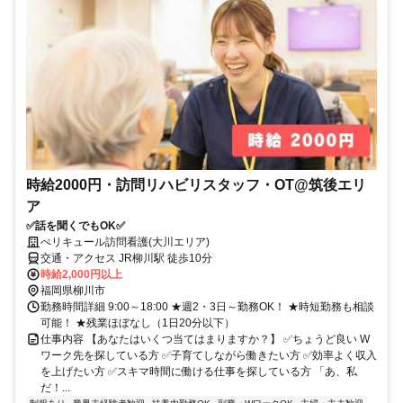
時給2000円・訪問リハビリスタッフ・OT@筑後エリ
ア
✅話を聞くでもOK✅
ぺリキュール訪問看護(大川エリア)
交通・アクセス JR柳川駅 徒歩10分
時給2,000円以上
福岡県柳川市
勤務時間詳細 9:00～18:00 ★週2・3日～勤務OK！ ★時短勤務も相談
可能！ ★残業ほぼなし（1日20分以下）
仕事内容 【あなたはいくつ当てはまりますか？】 ✅ちょうど良い W
ワーク先を探している方 ✅子育てしながら働きたい方 ✅効率よく収入
を上げたい方 ✅スキマ時間に働ける仕事を探している方 「あ、私
だ！...