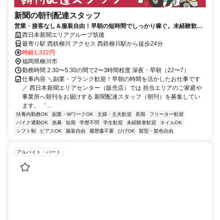
新聞の朝刊配達スタッフ
営業・接客なし＆服装自由！早朝の短時間でしっかり稼ぐ。未経験歓迎
の新聞配達スタッフ！
西日本新聞エリアグループ筑後
最寄り駅 西鉄柳川 アクセス 西鉄柳川駅から徒歩24分
時給1,322円
福岡県柳川市
勤務時間 2:30〜5:30の間で2〜3時間程度 深夜・早朝（22〜7）
仕事内容 ＼副業・ブランク歓迎！早朝の時間を活かしたお仕事です
／ 西日本新聞エリアセンター（販売店）では 担当エリアのご家庭や
事業所へ朝刊をお届けする 新聞配達スタッフ（朝刊）を募集してい
ます。 「...
扶養内勤務OK
副業・WワークOK
主婦・主夫歓迎
長期
フリーター歓迎
バイク通勤OK
急募
短期
学歴不問
学生歓迎
未経験者歓迎
ネイルOK
シフト制
ピアスOK
服装自由
履歴書不要
ひげOK
髪型・髪色自由
アルバイト・パート