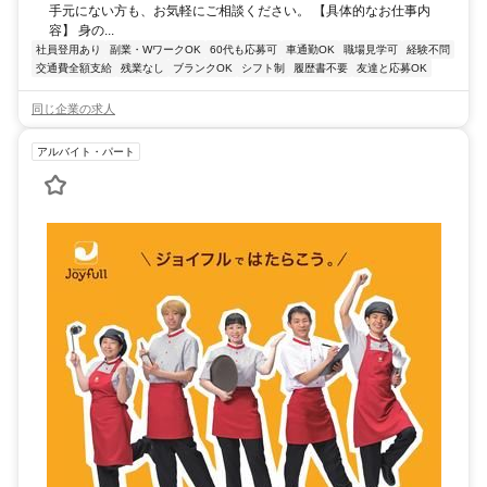
手元にない方も、お気軽にご相談ください。 【具体的なお仕事内
容】 身の...
社員登用あり
副業・WワークOK
60代も応募可
車通勤OK
職場見学可
経験不問
交通費全額支給
残業なし
ブランクOK
シフト制
履歴書不要
友達と応募OK
同じ企業の求人
アルバイト・パート