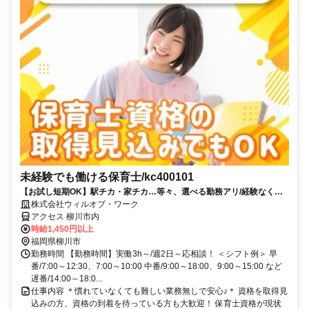
未経験でも働ける保育士/kc400101
【お試し短期OK】駅チカ・家チカ…等々、選べる勤務アリ/経験なくて
も高時給でスタート可能！
株式会社ウィルオブ・ワーク
アクセス 柳川市内
時給1,450円以上
福岡県柳川市
勤務時間 【勤務時間】実働3h～/週2日～応相談！ ＜シフト例＞ 早
番/7:00～12:30、7:00～10:00 中番/9:00～18:00、9:00～15:00 など
遅番/14:00～18:0...
仕事内容 ＊慣れていなくても難しい業務無しで安心♪＊ 資格を取得見
込みの方、資格の到着を待っている方も大歓迎！ 保育士資格が現状