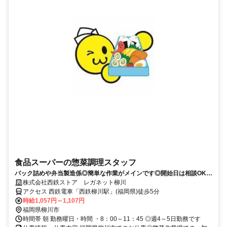
食品スーパーの惣菜調理スタッフ
パック詰めや弁当製造係◎簡単な作業がメインです◎開始日は相談OK！
全店で使える社割あり♪
株式会社西鉄ストア レガネット柳川
アクセス 西鉄電車「西鉄柳川駅」(福岡県)徒歩5分
時給1,057円～1,107円
福岡県柳川市
時間帯 朝 勤務曜日・時間 ・8：00～11：45 ◎週4～5日勤務です