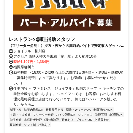
レストランの調理補助スタッフ
【フリーター必見！】夕方・夜からの高時給バイトで安定収入ゲット♪履
歴書不要◎
ジョイフル 柳川店
アクセス 西鉄天神大牟田線「柳川駅」より徒歩10分
時給1,107円～1,384円
福岡県柳川市
勤務時間 ・18:00～24:00 ☆上記の間で1日3時間～・週3日～勤務OK
（募集時間帯によって異なります。お気軽にお問い合わせくださ
い。）
仕事内容 ＜ ファミレス「ジョイフル」店舗スタッフ ＞ キッチンでの
業務全般をお願いします。 ジョイフルでは、お客様にお出しする料
理の最終調理は店舗で行っています。 例えばハンバーグを焼いた
り、からあ...
制服あり
扶養内勤務OK
社員登用あり
副業・WワークOK
土日祝のみOK
主婦・主夫歓迎
フリーター歓迎
バイク通勤OK
シフト自由
学歴不問
車通勤OK
学生歓迎
未経験者歓迎
経験者歓迎
研修あり
ブランクOK
交通費支給
長期歓迎
シフト制
社割あり