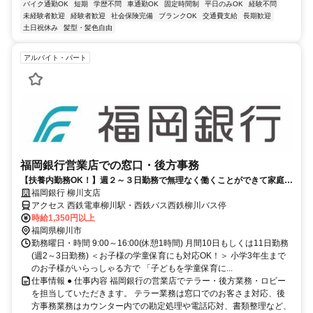
バイク通勤OK
短期
学歴不問
車通勤OK
固定時間制
平日のみOK
経験不問
未経験者歓迎
経験者歓迎
社会保険完備
ブランクOK
交通費支給
長期歓迎
土日祝休み
髪型・髪色自由
アルバイト・パート
福岡銀行営業店での窓口・後方事務
【扶養内勤務OK！】週２～３日勤務で無理なく働くことができて家庭と
の両立が可能♪
福岡銀行 柳川支店
アクセス 西鉄電車柳川駅・西鉄バス西鉄柳川バス停
時給1,350円以上
福岡県柳川市
勤務曜日・時間 9:00～16:00(休憩1時間) 月間10日もしくは11日勤務
(週2～3日勤務) ＜お子様の学童保育にも対応OK！＞ 小学3年生まで
のお子様がいらっしゃる方で 「子どもを学童保育に...
仕事情報 ● 仕事内容 福岡銀行の営業店でテラー・後方業務・ロビー
を担当していただきます。 テラー業務は窓口でのお客さま対応、後
方事務業務はカウンター内での勘定処理や電話応対、書類整理など、