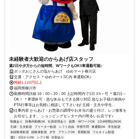
未経験者大歓迎のからあげ店スタッフ
週2日や夕方からの短時間、WワークもOK!/車通勤可能♪
ポッポおじさんの塩からあげ ゆめマート柳川店
交通・アクセス ＊ゆめマートSC内 車通勤OK♪
時給1,120円以上
福岡県柳川市
勤務時間詳細 16：00～20：00 上記時間内で1日３h～可 ＊週2日～
OK！ ＊希望休可・急な休みもできる限り対応 急なお子様の発熱や
PTA行事等はお気軽に相談して下さいね! 主婦・主夫や学生...
仕事内容 からあげ・お惣菜の調理やお弁当の盛り付け、レジ接客を
お任せします。 ショッピングセンター内の明るいお店です♪
制服あり
扶養内勤務OK
社員登用あり
副業・WワークOK
1日4時間以内OK
主婦・主夫歓迎
フリーター歓迎
シフト自由
学歴不問
車通勤OK
学生歓迎
未経験者歓迎
経験者歓迎
夕方
ブランクOK
長期歓迎
フルタイム歓迎
週2・3日からOK
シフト制
社割あり