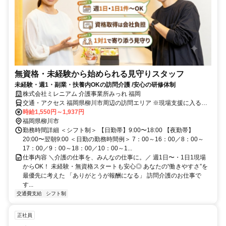
無資格・未経験から始められる見守りスタッフ
未経験・週1・副業・扶養内OKの訪問介護 /安心の研修体制
株式会社ミレニアム 介護事業所みっれ 福岡
交通・アクセス 福岡県柳川市周辺の訪問エリア ※現場支援に入る際
は利用者様宅でのお仕事になります。 ※担当エリアは応相談、詳細
時給1,550円～1,937円
は面接時にご確認ください
福岡県柳川市
勤務時間詳細 ＜シフト制＞ 【日勤帯】9:00〜18:00 【夜勤帯】
20:00〜翌朝9:00 ＜日勤の勤務時間例＞ 7：00～16：00／8：00～
17：00／9：00～18：00／10：00～1...
仕事内容 ＼介護の仕事を、みんなの仕事に。／ 週1日〜・1日1現場
からOK！ 未経験・無資格スタートも安心◎ あなたの“働きやすさ”を
最優先に考えた 「ありがとうが報酬になる」 訪問介護のお仕事で
す...
交通費支給
シフト制
正社員