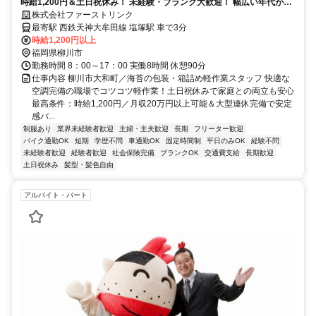
時給1,200円＆土日祝休み！ 未経験・ブランク大歓迎！ 幅広い年代が活
躍する安心＆快適な職場です
株式会社ファーストリンク
最寄駅 西鉄天神大牟田線 塩塚駅 車で3分
時給1,200円以上
福岡県柳川市
勤務時間 8：00～17：00 実働8時間 休憩90分
仕事内容 柳川市大和町／海苔の包装・箱詰め軽作業スタッフ 快適な
空調完備の職場でコツコツ軽作業！土日祝休みで家庭との両立も安心
最高条件：時給1,200円／月収20万円以上可能＆大型連休完備で安定
感バ...
制服あり
業界未経験者歓迎
主婦・主夫歓迎
長期
フリーター歓迎
バイク通勤OK
短期
学歴不問
車通勤OK
固定時間制
平日のみOK
経験不問
未経験者歓迎
経験者歓迎
社会保険完備
ブランクOK
交通費支給
長期歓迎
土日祝休み
髪型・髪色自由
アルバイト・パート