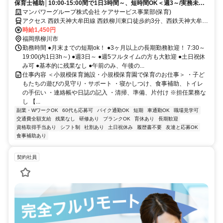
保育士補助│10:00-15:00間で1日3時間～、短時間OK＜週3～/実務未経
験OK＞日払いOK
マンパワーグループ株式会社 ケアサービス事業部(保育)
アクセス 西鉄天神大牟田線 西鉄柳川東口徒歩約3分、西鉄天神大牟田
線 矢加部徒歩約14分、西鉄天神大牟田線 徳益徒歩約23分 車・バイク
時給1,450円
通勤OK(派遣先による)
福岡県柳川市
勤務時間 ●月末までの短期ok！ ●3ヶ月以上の長期勤務歓迎！ 7:30～
19:00(内1日3h～) ●週3日～ ●週5フルタイムの方も大歓迎 ●土日祝休
み可 ●基本的に残業なし ●午前のみ、午後の...
仕事内容 ＜小規模保育施設・小規模保育園で保育のお仕事＞ ・子ど
もたちの遊びの見守り・サポート ・寝かしつけ、食事補助、トイレ
の手伝い ・連絡帳や日誌の記入 ・清掃、準備、片付け ※担任業務な
し 【...
副業・WワークOK
60代も応募可
バイク通勤OK
短期
車通勤OK
職場見学可
交通費全額支給
残業なし
研修あり
ブランクOK
育休あり
長期歓迎
資格取得手当あり
シフト制
社割あり
土日祝休み
履歴書不要
友達と応募OK
食事補助あり
契約社員