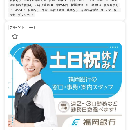
制服あり
業界未経験者歓迎
扶養内勤務OK
副業・WワークOK
主婦・主夫歓迎
資格取得支援あり
バイク通勤OK
学歴不問
車通勤OK
即日勤務OK
職場見学可
平日のみOK
転勤なし
午前
経験者歓迎
残業なし
有資格者歓迎
月1シフト提出
夕方
ブランクOK
アルバイト・パート