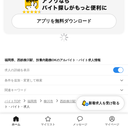
アプリを無料ダウンロード
福岡県、西鉄柳川駅、扶養内勤務OKのアルバイト・バイト求人情報
求人の詳細を表示
条件を追加・変更して検索
市区町村を追加・変更
関連キーワード
完全在宅ワーク 全国
シール貼り 在宅
現在地周辺
ガチャガチャ
犬カフェ
福岡県
駅を追加・変更
バイトTOP
福岡県
柳川市
西鉄柳川駅
扶養内勤務OKのアルバイ
福岡県
すべて
新着求人を受け取る
ト・バイト・求人
北九州市
すべて
職種を追加・変更
JR山陽本線(岩国～門司)
門司区
若松区
戸畑区
小倉北区
小倉南区
八幡東区
八幡西区
門司駅
飲食・フードサービス
福岡市
すべて
特徴を追加・変更
飲食・フードサービス
すべて
ヘルプ・お問い合わせ
サイトマップ
利用規約・プライバシーポリシー
JR博多南線
東区
博多区
中央区
南区
西区
城南区
早良区
ホーム
マイリスト
メッセージ
マイページ
ホールスタッフ
キッチンスタッフ
皿洗い・洗い場
精肉・鮮魚加工
給食調理
人気
[企業]求人広告の掲載相談
博多駅
博多南駅