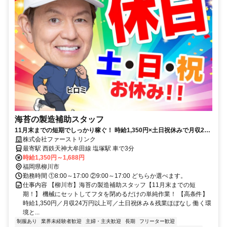
海苔の製造補助スタッフ
11月末までの短期でしっかり稼ぐ！ 時給1,350円×土日祝休みで月収22
万円以上 超シンプル軽作業
株式会社ファーストリンク
最寄駅 西鉄天神大牟田線 塩塚駅 車で3分
時給1,350円～1,688円
福岡県柳川市
勤務時間 ①8:00～17:00 ②9:00～17:00 どちらか選べます。
仕事内容 【柳川市】海苔の製造補助スタッフ【11月末までの短
期！】 機械にセットしてフタを閉めるだけの単純作業！ 【高条件】
時給1,350円／月収24万円以上可／土日祝休み＆残業ほぼなし 働く環
境と...
制服あり
業界未経験者歓迎
主婦・主夫歓迎
長期
フリーター歓迎