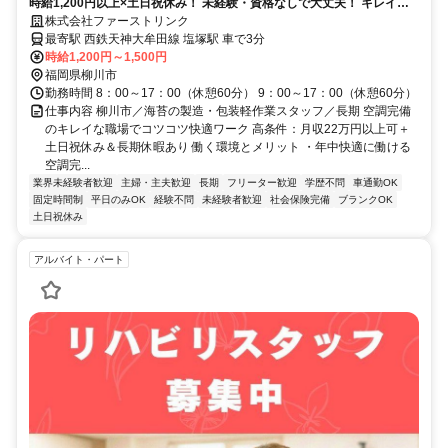
時給1,200円以上×土日祝休み！ 未経験・資格なしで大丈夫！ キレイな
職場でコツコツ快適
株式会社ファーストリンク
最寄駅 西鉄天神大牟田線 塩塚駅 車で3分
時給1,200円～1,500円
福岡県柳川市
勤務時間 8：00～17：00（休憩60分） 9：00～17：00（休憩60分）
仕事内容 柳川市／海苔の製造・包装軽作業スタッフ／長期 空調完備
のキレイな職場でコツコツ快適ワーク 高条件：月収22万円以上可＋
土日祝休み＆長期休暇あり 働く環境とメリット ・年中快適に働ける
空調完...
業界未経験者歓迎
主婦・主夫歓迎
長期
フリーター歓迎
学歴不問
車通勤OK
固定時間制
平日のみOK
経験不問
未経験者歓迎
社会保険完備
ブランクOK
土日祝休み
アルバイト・パート