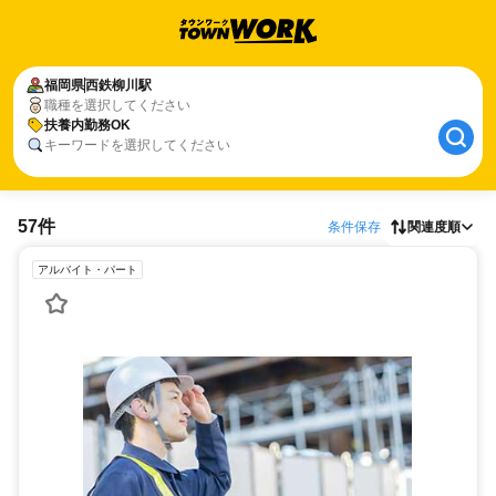
福岡県
西鉄柳川駅
職種を選択してください
扶養内勤務OK
キーワードを選択してください
57件
条件保存
関連度順
アルバイト・パート