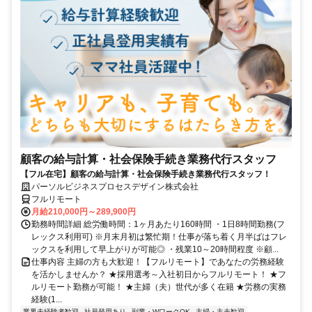
顧客の給与計算・社会保険手続き業務代行スタッフ
【フル在宅】顧客の給与計算・社会保険手続き業務代行スタッフ！
パーソルビジネスプロセスデザイン株式会社
フルリモート
月給210,000円～289,900円
勤務時間詳細 総労働時間：1ヶ月あたり160時間 ・1日8時間勤務(フ
レックス利用可) ※月末月初は繁忙期！仕事が落ち着く月半ばはフレ
ックスを利用して早上がりが可能◎ ・残業10～20時間程度 ※顧...
仕事内容 主婦の方も大歓迎！【フルリモート】であなたの労務経験
を活かしませんか？ ★採用選考～入社初日からフルリモート！ ★フ
ルリモート勤務が可能！ ★主婦（夫）世代が多く在籍 ★労務の実務
経験(1...
業界未経験者歓迎
社員登用あり
副業・WワークOK
主婦・主夫歓迎