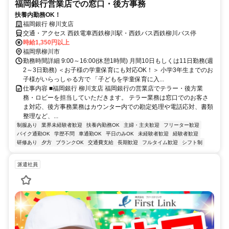
福岡銀行営業店での窓口・後方事務
扶養内勤務OK！
福岡銀行 柳川支店
交通・アクセス 西鉄電車西鉄柳川駅・西鉄バス西鉄柳川バス停
時給1,350円以上
福岡県柳川市
勤務時間詳細 9:00～16:00(休憩1時間) 月間10日もしくは11日勤務(週
2～3日勤務) ＜お子様の学童保育にも対応OK！＞ 小学3年生までのお
子様がいらっしゃる方で 「子どもを学童保育に入...
仕事内容 ■福岡銀行 柳川支店 福岡銀行の営業店でテラー・後方業
務・ロビーを担当していただきます。 テラー業務は窓口でのお客さ
ま対応、後方事務業務はカウンター内での勘定処理や電話応対、書類
整理など、...
制服あり
業界未経験者歓迎
扶養内勤務OK
主婦・主夫歓迎
フリーター歓迎
バイク通勤OK
学歴不問
車通勤OK
平日のみOK
未経験者歓迎
経験者歓迎
研修あり
夕方
ブランクOK
交通費支給
長期歓迎
フルタイム歓迎
シフト制
派遣社員