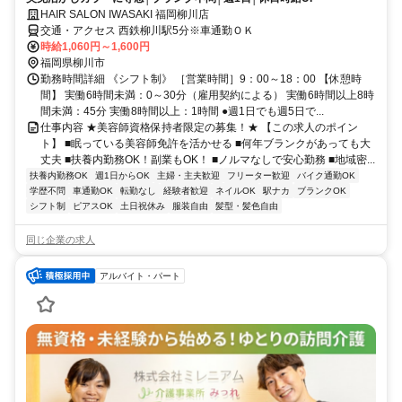
HAIR SALON IWASAKI 福岡柳川店
交通・アクセス 西鉄柳川駅5分※車通勤ＯＫ
時給1,060円～1,600円
福岡県柳川市
勤務時間詳細 《シフト制》 ［営業時間］9：00～18：00 【休憩時
間】 実働6時間未満：0～30分（雇用契約による） 実働6時間以上8時
間未満：45分 実働8時間以上：1時間 ●週1日でも週5日で...
仕事内容 ★美容師資格保持者限定の募集！★ 【この求人のポイン
ト】 ■眠っている美容師免許を活かせる ■何年ブランクがあっても大
丈夫 ■扶養内勤務OK！副業もOK！ ■ノルマなしで安心勤務 ■地域密...
扶養内勤務OK
週1日からOK
主婦・主夫歓迎
フリーター歓迎
バイク通勤OK
学歴不問
車通勤OK
転勤なし
経験者歓迎
ネイルOK
駅ナカ
ブランクOK
シフト制
ピアスOK
土日祝休み
服装自由
髪型・髪色自由
同じ企業の求人
アルバイト・パート