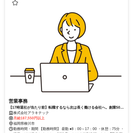
営業事務
【17時退社が当たり前】転職するなら次は長く働ける会社へ。創業50年
以上の安定企業。ブランクOKです◎
株式会社アラキテック
月給187,550円以上
福岡県柳川市
勤務時間・期間 【勤務時間】 昼勤 ●8：00～17：00 ・休憩：75分 ・