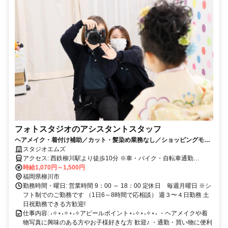
フォトスタジオのアシスタントスタッフ
ヘアメイク・着付け補助／カット・髪染め業務なし／ショッピングモー
ル内の写真スタジオです／週3〜4日働きたい方歓迎！
スタジオエムズ
アクセス: 西鉄柳川駅より徒歩10分 ※車・バイク・自転車通勤
OK（無料駐車場あり）
時給1,070円～1,500円
福岡県柳川市
勤務時間・曜日: 営業時間 9：00 ～ 18：00 定休日 毎週月曜日 ※シ
フト制でのご勤務です （1日6～8時間で応相談） 週３〜４日勤務 土
日祝勤務できる方歓迎!
仕事内容: ˖✧⋆˖✧⋆˖✧アピールポイント⋆˖✧⋆˖✧⋆˖ ・ヘアメイクや着
物写真に興味のある方やお子様好きな方 歓迎♪ ・通勤・買い物に便利