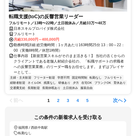
転職支援(toC)の反響営業リーダー
フルリモート／13時〜22時／土日祝休み／月給33万〜40万
日本スキルプロバイダ株式会社
フルリモート
月給330,000円～400,000円
勤務時間詳細 総労働時間：1ヶ月あたり163時間25分 13：00～22：
00（実働8時間／休憩1時間）
仕事内容 【新規営業スキルがそのまま活きる！】 当社の古くからの
クライアントである老舗人材紹介会社の、 「転職サポートの求職者
への反響営業業務」のリーダー職をお任せします。 まずはプレイヤ
ーとして...
主婦・主夫歓迎
フリーター歓迎
学歴不問
固定時間制
転勤なし
フルリモート
経験者歓迎
ネイルOK
残業なし
研修あり
夕方
在宅OK
ブランクOK
育休あり
交通費支給
長期歓迎
長期休暇あり
土日祝休み
服装自由
前へ
次へ
1
2
3
4
5
この条件の新着求人を受け取る
福岡県 / 西鉄中島駅
転勤なし