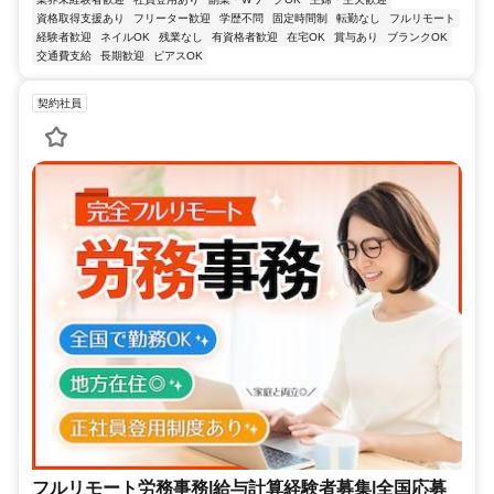
資格取得支援あり
フリーター歓迎
学歴不問
固定時間制
転勤なし
フルリモート
経験者歓迎
ネイルOK
残業なし
有資格者歓迎
在宅OK
賞与あり
ブランクOK
交通費支給
長期歓迎
ピアスOK
契約社員
フルリモート労務事務|給与計算経験者募集|全国応募