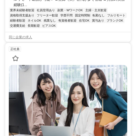
経験(1...
業界未経験者歓迎
社員登用あり
副業・WワークOK
主婦・主夫歓迎
資格取得支援あり
フリーター歓迎
学歴不問
固定時間制
転勤なし
フルリモート
経験者歓迎
ネイルOK
残業なし
有資格者歓迎
在宅OK
賞与あり
ブランクOK
交通費支給
長期歓迎
ピアスOK
同じ企業の求人
正社員