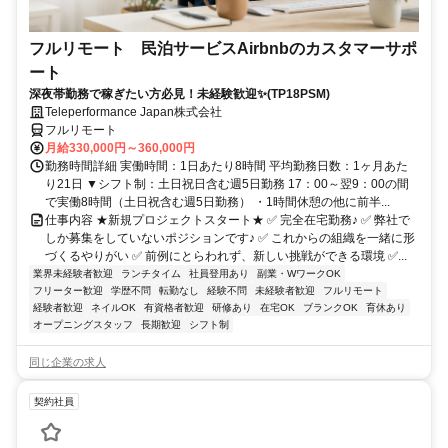
フルリモート 民泊サービスAirbnbのカスタマーサポ
ート
深夜帯勤務で稼ぎたい方必見！未経験歓迎✨(TP18PSM)
Teleperformance Japan株式会社
フルリモート
月給330,000円～360,000円
勤務時間詳細 実働時間：1日あたり8時間 平均勤務日数：1ヶ月あた
り21日 ▼シフト制：土日祝日含む週5日勤務 17：00～翌9：00の間
で実働8時間（土日祝含む週5日勤務） ・1時間休憩の他に前半...
仕事内容 ★新規プロジェクトスタート★ ✅ 完全在宅勤務♪ ✅ 弊社で
しか募集をしていないポジションです♪ ✅ これからの組織を一緒に形
づくるやりがい ✅ 前例にとらわれず、新しい挑戦ができる環境 ✅...
業界未経験者歓迎
ランチタイム
社員登用あり
副業・WワークOK
フリーター歓迎
学歴不問
転勤なし
経験不問
未経験者歓迎
フルリモート
経験者歓迎
ネイルOK
有資格者歓迎
研修あり
在宅OK
ブランクOK
育休あり
オープニングスタッフ
長期歓迎
シフト制
同じ企業の求人
契約社員