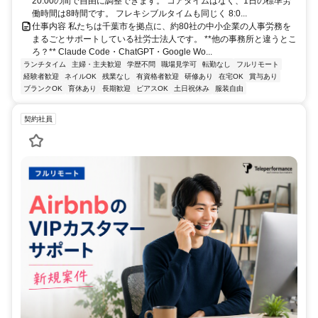
20:00の間で自由に調整できます。 コアタイムはなく、1日の標準労
働時間は8時間です。 フレキシブルタイムも同じく 8:0...
仕事内容 私たちは千葉市を拠点に、約80社の中小企業の人事労務を
まるごとサポートしている社労士法人です。 **他の事務所と違うとこ
ろ？** Claude Code・ChatGPT・Google Wo...
ランチタイム
主婦・主夫歓迎
学歴不問
職場見学可
転勤なし
フルリモート
経験者歓迎
ネイルOK
残業なし
有資格者歓迎
研修あり
在宅OK
賞与あり
ブランクOK
育休あり
長期歓迎
ピアスOK
土日祝休み
服装自由
契約社員