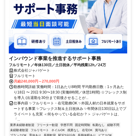
インバウンド事業を推進するサポート事務
フルリモート／年休130日／土日祝休／平均残業12h／24万
株式会社ジャパゲート
フルリモート
月給240,000円～270,000円
勤務時間詳細 実働時間：1日あたり8時間 平均勤務日数：1ヶ月あた
り18日 〜 20日 9:30〜18:30 (実働8時間／休憩1時間) ☆フレックス制
を導入 (出退勤を30分まで前後させることが...
仕事内容 ✨フルリモート・在宅勤務OK ✨外国人材の日本就業をサポ
ートする事業 ✨フレックス制＆土日祝休み ✨年間休日130日以上でプ
ライベートも充実 ＜何をやっている会社か？＞ ジャパゲートは、
「...
業界未経験者歓迎
フリーター歓迎
学歴不問
固定時間制
転勤なし
経験不問
未経験者歓迎
フルリモート
ネイルOK
残業なし
在宅OK
賞与あり
ブランクOK
育休あり
長期歓迎
駅近5分以内
長期休暇あり
ピアスOK