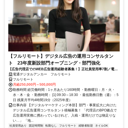
【フルリモート】デジタル広告の運用コンサルタン
ト 23年度新設部門オープニング・部門強化
【広告代理店でのWEB広告運用経験者募集！】正社員登用率7割／電通
G／全国×完全在宅／年休126日・土日祝休み／残業月平均4時間19分
電通デジタルアンカー フルリモート
フルリモート
月給250,000円～500,000円
勤務時間 総労働時間：1ヶ月あたり160時間 ・勤務曜日：月・火・
水・木・金 ・勤務時間： [1] 09:30～18:30 ・最低勤務日数（週）：5
日 残業月平均4時間19分（2025年度）
仕事内容 【デジタルマーケティング本部】部門・事業拡大に向けた
デジタル広告運用コンサルタント積極募集！ 「代理店のBPO拠点で
広告運用実務に携わっているけれど、入稿・運用だけでは物足りな
い…」 「地...
社員登用あり
固定時間制
転勤なし
フルリモート
経験者歓迎
ネイルOK