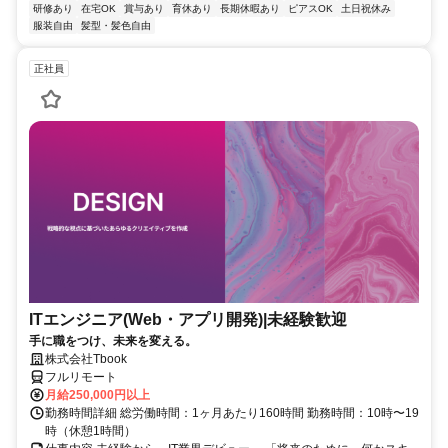
研修あり
在宅OK
賞与あり
育休あり
長期休暇あり
ピアスOK
土日祝休み
服装自由
髪型・髪色自由
正社員
ITエンジニア(Web・アプリ開発)|未経験歓迎
手に職をつけ、未来を変える。
株式会社Tbook
フルリモート
月給250,000円以上
勤務時間詳細 総労働時間：1ヶ月あたり160時間 勤務時間：10時〜19
時（休憩1時間）