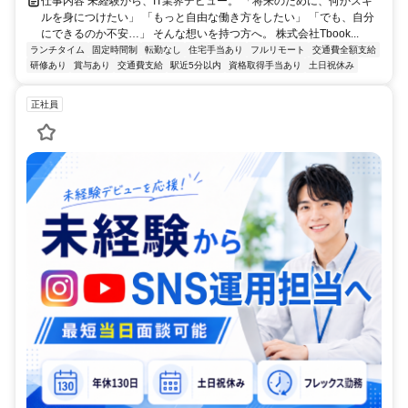
仕事内容 未経験から、IT業界デビュー。 「将来のために、何かスキ
ルを身につけたい」 「もっと自由な働き方をしたい」 「でも、自分
にできるのか不安…」 そんな想いを持つ方へ。 株式会社Tbook...
ランチタイム
固定時間制
転勤なし
住宅手当あり
フルリモート
交通費全額支給
研修あり
賞与あり
交通費支給
駅近5分以内
資格取得手当あり
土日祝休み
正社員