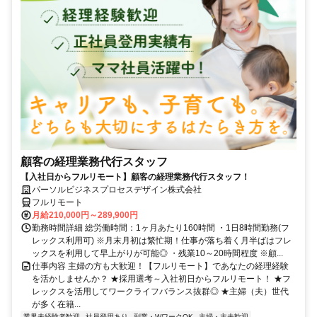
顧客の経理業務代行スタッフ
【入社日からフルリモート】顧客の経理業務代行スタッフ！
パーソルビジネスプロセスデザイン株式会社
フルリモート
月給210,000円～289,900円
勤務時間詳細 総労働時間：1ヶ月あたり160時間 ・1日8時間勤務(フ
レックス利用可) ※月末月初は繁忙期！仕事が落ち着く月半ばはフレ
ックスを利用して早上がりが可能◎ ・残業10～20時間程度 ※顧...
仕事内容 主婦の方も大歓迎！【フルリモート】であなたの経理経験
を活かしませんか？ ★採用選考～入社初日からフルリモート！ ★フ
レックスを活用してワークライフバランス抜群◎ ★主婦（夫）世代
が多く在籍...
業界未経験者歓迎
社員登用あり
副業・WワークOK
主婦・主夫歓迎