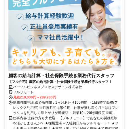
顧客の給与計算・社会保険手続き業務代行スタッフ
【フル在宅】顧客の給与計算・社会保険手続き業務代行スタッフ！
パーソルビジネスプロセスデザイン株式会社
フルリモート
月給210,000円～289,900円
勤務時間詳細 総労働時間：1ヶ月あたり160時間 ・1日8時間勤務(フ
レックス利用可) ※月末月初は繁忙期！仕事が落ち着く月半ばはフレ
ックスを利用して早上がりが可能◎ ・残業10～20時間程度 ※顧...
仕事内容 主婦の方も大歓迎！【フルリモート】であなたの労務経験
を活かしませんか？ ★採用選考～入社初日からフルリモート！ ★フ
ルリモート勤務が可能！ ★主婦（夫）世代が多く在籍 ★労務の実務