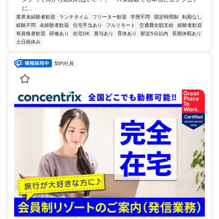
に...
業界未経験者歓迎
ランチタイム
フリーター歓迎
学歴不問
固定時間制
転勤なし
経験不問
未経験者歓迎
住宅手当あり
フルリモート
交通費全額支給
経験者歓迎
有資格者歓迎
研修あり
在宅OK
賞与あり
育休あり
駅近5分以内
長期休暇あり
土日祝休み
契約社員