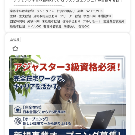
グラミング学習を頑張っている システムエンジニアを目指す皆様！
=======================...
業界未経験者歓迎
ランチタイム
社員登用あり
副業・WワークOK
主婦・主夫歓迎
資格取得支援あり
フリーター歓迎
学歴不問
車通勤OK
固定時間制
経験不問
未経験者歓迎
住宅手当あり
フルリモート
交通費全額支給
経験者歓迎
ネイルOK
有資格者歓迎
研修あり
在宅OK
正社員