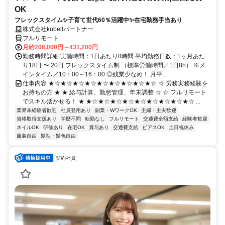
OK
フレックスタイム✨子育て世代60％活躍中✨在宅勤務手当あり
株式会社kubellパートナー
フルリモート
月給208,000円～431,200円
勤務時間詳細 実働時間：1日あたり8時間 平均勤務日数：1ヶ月あた
り18日 〜 20日 フレックスタイム制 （標準労働時間／1日8h） ※メ
インタイム／10：00～16：00 ◎残業少なめ！ 月平...
仕事内容 ★☆★☆★☆★☆★☆★☆★☆★☆★☆ ☆ 労務実務経験を
お持ちの方 ★ ★ 給与計算、勤怠管理、年末調整 ☆ ☆ フルリモート
でスキル活かせる！ ★ ★☆★☆★☆★☆★☆★☆★☆★☆★☆ ...
業界未経験者歓迎
社員登用あり
副業・WワークOK
主婦・主夫歓迎
資格取得支援あり
学歴不問
転勤なし
フルリモート
交通費全額支給
経験者歓迎
ネイルOK
研修あり
在宅OK
賞与あり
交通費支給
ピアスOK
土日祝休み
服装自由
髪型・髪色自由
契約社員