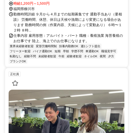
時給1,200円～1,500円
福岡県柳川市
勤務時間詳細 ９月から４月までの短期募集です 通勤手当あり（要相
談） 労働時間、休憩、休日は天候や漁期により変更になる場合があ
ります 勤務時間の例（作業内容、天候によって変動あり） ６時〜１
２時 ８時...
仕事内容 雇用形態：アルバイト・パート 職種：養殖漁業 海苔養殖の
お仕事です 陸上、海上でのお仕事になります。
業界未経験者歓迎
変形労働時間制
扶養内勤務OK
週1シフト提出
フリーター歓迎
バイク通勤OK
短期
早朝
学歴不問
車通勤OK
職場見学可
転勤なし
経験不問
未経験者歓迎
午前
経験者歓迎
ネイルOK
夜間
夕方
ブランクOK
正社員