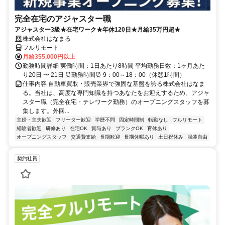
完全在宅のアジャスター職
アジャスター3級★在宅ワーク★年休120日★月給35万円超★
株式会社はなまる
フルリモート
月給355,000円以上
勤務時間詳細 実働時間：1日あたり8時間 平均勤務日数：1ヶ月あた
り20日 〜 21日 ⏰勤務時間⏰ 9：00～18：00（休憩1時間）
仕事内容 自動車買取・販売業界で強固な基盤を誇る株式会社はなま
る。当社は、高度な専門知識を持つあなたをお迎えするため、アジャ
スター職（完全在宅・テレワーク勤務）のオープニングスタッフを募
集します。外回...
主婦・主夫歓迎
フリーター歓迎
学歴不問
固定時間制
転勤なし
フルリモート
経験者歓迎
研修あり
在宅OK
賞与あり
ブランクOK
育休あり
オープニングスタッフ
交通費支給
長期歓迎
長期休暇あり
土日祝休み
服装自由
契約社員