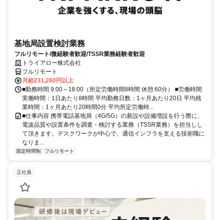
基地局設置検討業務
フルリモート/微経験者歓迎/TSSR業務経験者歓迎
トライアロー株式会社
フルリモート
月給231,260円以上
■勤務時間 9:00～18:00（所定労働時間8時間 休憩:60分） ■労働時間
実働時間：1日あたり8時間 平均勤務日数：1ヶ月あたり20日 平均残
業時間：1ヶ月あたり20時間0分 平均所定労働時...
■仕事内容 携帯電話基地局（4G/5G）の新設や設備増設を行う際に、
電波品質や設置条件を調査・検討する業務（TSSR業務）を担当しし
て頂きます。デスクワークが中心で、通信インフラを支える技術職に
なりま...
固定時間制
フルリモート
正社員