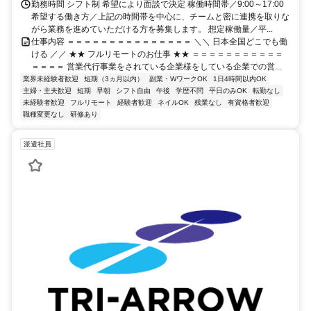
勤務時間 シフト制 希望により面談で決定 稼働時間帯／9:00～17:00
希望する働き方／上記の時間帯を中心に、チームと密に連携を取りな
がら業務を進めていただける方を募集します。 想定稼働量／平...
仕事内容 ＝＝＝＝＝＝＝＝＝＝＝＝＝＝＝ ＼＼ 日本全国どこでも働
ける ／／ ★★ フルリモートのお仕事 ★★ ＝＝＝＝＝＝＝＝＝＝＝
＝＝＝＝ 営業代行事業をされている企業様をしている企業での営...
業界未経験者歓迎
短期（3ヵ月以内）
副業・WワークOK
1日4時間以内OK
主婦・主夫歓迎
短期
早朝
シフト自由
午後
学歴不問
平日のみOK
転勤なし
未経験者歓迎
フルリモート
経験者歓迎
ネイルOK
残業なし
有資格者歓迎
職種変更なし
研修あり
派遣社員