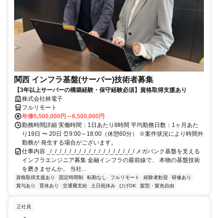
関西 インフラ基盤(サーバー)技術者募集
【3年以上サーバーの構築経験・保守経験必須】資格取得支援あり
株式会社林電子
フルリモート
年俸5,500,000円～6,500,000円
勤務時間詳細 実働時間：1日あたり8時間 平均勤務日数：1ヶ月あた
り19日 〜 20日 ⏰9:00～18:00（休憩60分） ※案件状況により時間外
勤務が 発生する場合がございます。
仕事内容 _/_/_/_/_/_/_/_/_/_/_/_/_/_/_/_/_/_/ メガバンク基盤を支える
インフラエンジニア募集 金融インフラの最前線で、 本物の基盤技術
を磨きませんか。 当社...
資格取得支援あり
固定時間制
転勤なし
フルリモート
経験者歓迎
研修あり
賞与あり
育休あり
交通費支給
土日祝休み
ひげOK
髪型・髪色自由
正社員