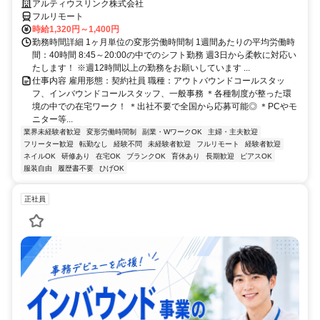
アルティウスリンク株式会社
フルリモート
時給1,320円～1,400円
勤務時間詳細 1ヶ月単位の変形労働時間制 1週間あたりの平均労働時
間：40時間 8:45～20:00の中でのシフト勤務 週3日から柔軟に対応い
たします！ ※週12時間以上の勤務をお願いしています ...
仕事内容 雇用形態：契約社員 職種：アウトバウンドコールスタッ
フ、インバウンドコールスタッフ、一般事務 ＊各種制度が整った環
境の中での在宅ワーク！ ＊出社不要で全国から応募可能◎ ＊PCやモ
ニター等...
業界未経験者歓迎
変形労働時間制
副業・WワークOK
主婦・主夫歓迎
フリーター歓迎
転勤なし
経験不問
未経験者歓迎
フルリモート
経験者歓迎
ネイルOK
研修あり
在宅OK
ブランクOK
育休あり
長期歓迎
ピアスOK
服装自由
履歴書不要
ひげOK
正社員