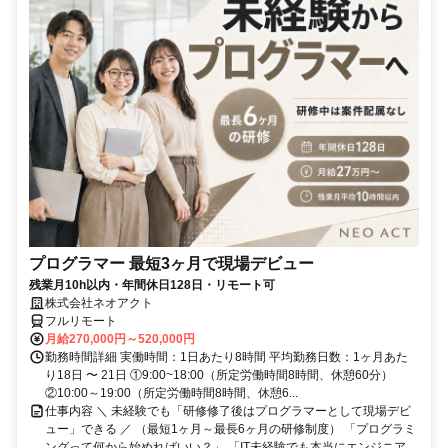
プログラマー 最短3ヶ月で現場デビュー
残業月10h以内・年間休日128日・リモート可
株式会社ネオアクト
フルリモート
月給270,000円～520,000円
勤務時間詳細 実働時間：1日あたり8時間 平均勤務日数：1ヶ月あた
り18日 〜 21日 ①9:00~18:00（所定労働時間8時間、休憩60分）
②10:00～19:00（所定労働時間8時間、休憩6...
仕事内容 ＼ 未経験でも「研修修了後はプログラマーとして現場デビ
ュー」できる ／ （最短1ヶ月～最長6ヶ月の研修制度） 「プログラミ
ングって何から始めればいい？」 「IT未経験でも本当にエンジニア