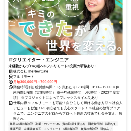
ITクリエイター・エンジニア
未経験からプロの道へ✨フルリモート×充実の研修あり！
株式会社TheNewGate
フルリモート
月給300,000円～700,000円
勤務時間詳細 総労働時間：1ヶ月あたり173時間 10:00～19:00 ※休
憩時間1時間（実働8時間） ※平均残業時間：月6時間（2023年度実
績） ※プロジェクトによってフレックスタイム制あり
仕事内容 ✨フルリモートも可能！自分らしく輝ける働き方◎ ✨社会人
デビューも歓迎！PC初心者でも安心スタート！ ✨独自の教育プログ
ラムで、エンジニアのゼロからプロへ ✨最新の技術で社会を支え、感
謝され...
業界未経験者歓迎
副業・WワークOK
資格取得支援あり
固定時間制
転勤なし
経験不問
未経験者歓迎
フルリモート
経験者歓迎
有資格者歓迎
研修あり