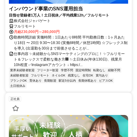
インバウンド事業のSNS運用担当
目指せ登録者1万人！土日祝休／平均残業12h／フルリモート
株式会社ジャパゲート
フルリモート
月給230,000円～280,000円
勤務時間詳細 実働時間：1日あたり8時間 平均勤務日数：1ヶ月あた
り18日 〜 20日 9:30〜18:30 (実働8時間／休憩1時間) ☆フレックス制
を導入 (出退勤を30分まで前後させることが...
仕事内容 ✨未経験からSNSマーケティングのプロに！ ✨フルリモー
ト＆フレックスで柔軟な働き方🏢 ✨土日休み(年休130日)、残業月
10h程度 ✅Instagramアカウント ↓ https:/...
業界未経験者歓迎
フリーター歓迎
学歴不問
固定時間制
転勤なし
経験不問
未経験者歓迎
フルリモート
ネイルOK
残業なし
在宅OK
賞与あり
ブランクOK
育休あり
長期歓迎
駅近5分以内
長期休暇あり
ピアスOK
土日祝休み
正社員