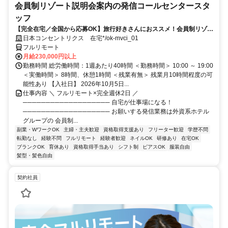
会員制リゾート説明会案内の発信コールセンタースタ
ッフ
【完全在宅／全国から応募OK】旅行好きさんにおススメ！会員制リゾー
トのご案内×テレワーク・リモートワーク◎月収34万円以上も可能！
日本コンセントリクス 在宅*/ok-mvci_01
フルリモート
月給230,000円以上
勤務時間 総労働時間：1週あたり40時間 ＜勤務時間＞ 10:00 ～ 19:00
＜実働時間＞ 8時間、休憩1時間 ＜残業有無＞ 残業月10時間程度の可
能性あり 【入社日】 2026年10月5日...
仕事内容 ＼ フルリモート×完全週休2日 ／
─────────────────── 自宅が仕事場になる！
─────────────────── お願いする発信業務は外資系ホテル
グループの 会員制...
副業・WワークOK
主婦・主夫歓迎
資格取得支援あり
フリーター歓迎
学歴不問
転勤なし
経験不問
フルリモート
経験者歓迎
ネイルOK
研修あり
在宅OK
ブランクOK
育休あり
資格取得手当あり
シフト制
ピアスOK
服装自由
髪型・髪色自由
契約社員