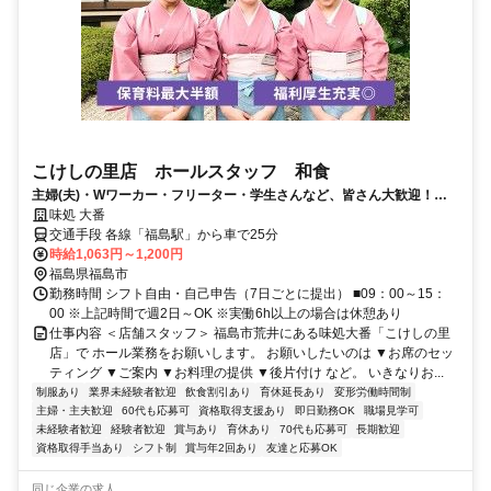
こけしの里店 ホールスタッフ 和食
主婦(夫)・Wワーカー・フリーター・学生さんなど、皆さん大歓迎！ラ
イフスタイルに合わせた働き方が可能です【土日のみでもOK】シフトが
味処 大番
7日ごとの自己申告制だからプライベートも充実☆バイトデビューにも
交通手段 各線「福島駅」から車で25分
ピッタリ♪
時給1,063円～1,200円
福島県福島市
勤務時間 シフト自由・自己申告（7日ごとに提出） ■09：00～15：
00 ※上記時間で週2日～OK ※実働6h以上の場合は休憩あり
仕事内容 ＜店舗スタッフ＞ 福島市荒井にある味処大番「こけしの里
店」で ホール業務をお願いします。 お願いしたいのは ▼お席のセッ
ティング ▼ご案内 ▼お料理の提供 ▼後片付け など。 いきなりお...
制服あり
業界未経験者歓迎
飲食割引あり
育休延長あり
変形労働時間制
主婦・主夫歓迎
60代も応募可
資格取得支援あり
即日勤務OK
職場見学可
未経験者歓迎
経験者歓迎
賞与あり
育休あり
70代も応募可
長期歓迎
資格取得手当あり
シフト制
賞与年2回あり
友達と応募OK
同じ企業の求人