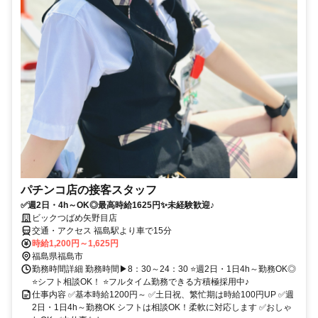
パチンコ店の接客スタッフ
✅週2日・4h～OK◎最高時給1625円✨未経験歓迎♪
ビックつばめ矢野目店
交通・アクセス 福島駅より車で15分
時給1,200円～1,625円
福島県福島市
勤務時間詳細 勤務時間▶8：30～24：30 ⭐週2日・1日4h～勤務OK◎
⭐シフト相談OK！ ⭐フルタイム勤務できる方積極採用中♪
仕事内容 ✅基本時給1200円～ ✅土日祝、繁忙期は時給100円UP ✅週
2日・1日4h～勤務OK シフトは相談OK！柔軟に対応します ✅おしゃ