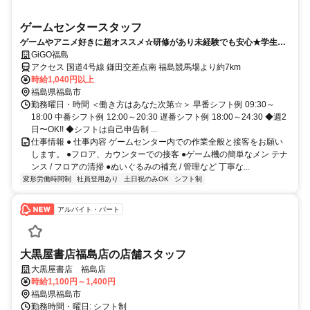
ゲームセンタースタッフ
ゲームやアニメ好きに超オススメ☆研修があり未経験でも安心★学生〜
主婦(夫)まで幅広く活躍中☆
GiGO福島
アクセス 国道4号線 鎌田交差点南 福島競馬場より約7km
時給1,040円以上
福島県福島市
勤務曜日・時間 ＜働き方はあなた次第☆＞ 早番シフト例 09:30～
18:00 中番シフト例 12:00～20:30 遅番シフト例 18:00～24:30 ◆週2
日〜OK!! ◆シフトは自己申告制 ...
仕事情報 ● 仕事内容 ゲームセンター内での作業全般と接客をお願い
します。 ●フロア、カウンターでの接客 ●ゲーム機の簡単なメン テナ
ンス / フロアの清掃 ●ぬいぐるみの補充 / 管理など 丁寧な...
変形労働時間制
社員登用あり
土日祝のみOK
シフト制
アルバイト・パート
大黒屋書店福島店の店舗スタッフ
大黒屋書店 福島店
時給1,100円～1,400円
福島県福島市
勤務時間・曜日: シフト制