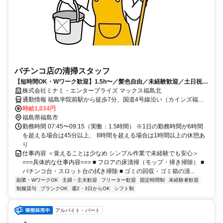
パチンコ店の清掃スタッフ
【短時間OK・Wワーク歓迎】1.5h〜／髪色自由／未経験歓迎／土日祝は
時給＋100円
株式会社ミナミ・エンタープライズ マックス福島北
通勤情報 福島学院前駅から徒歩7分、国道4号線沿い（カインズ福島
鎌田店様近郊）
時給1,034円
福島県福島市
勤務時間 07:45〜09:15（実働：1.5時間） ※1日の勤務時間が6時間
を超える場合は45分以上、 8時間を超える場合は1時間以上の休憩あ
り
仕事内容 ＜覚えることは少なめ シンプル作業で未経験でも安心＞
===具体的な仕事内容=== ■ フロアの床清掃（モップ・掃き掃除） ■
パチンコ台・スロット台の拭き掃除 ■ ゴミの回収・ゴミ箱の清...
副業・WワークOK
主婦・主夫歓迎
フリーター歓迎
固定時間制
未経験者歓迎
制服貸与
ブランクOK
週2・3日からOK
シフト制
アルバイト・パート