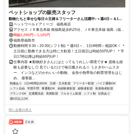
ペットショップの販売スタッフ
動物たちと幸せな毎日☆主婦＆フリーターさん活躍中♪＜週4日～＆1日4
時間～シフト相談OK＞
ペットワールドアミーゴ 福島南店
アクセス ＪＲ東北本線 南福島徒歩約25分、ＪＲ東北本線 福島（福島
県）東口(JR)徒歩約30分、福島交通飯坂線 曽根田徒歩約39分 南福島
時給1,090円～1,105円
駅より車で6分
福島県福島市
勤務時間 9:30～20:30(シフト制) ＊週4日～、1日4時間～相談OK！ ＊
土日祝に勤務できる方は特に大歓迎！土日祝日は時給50円UP！ ＊平
日17時以降は時給60円UP！
仕事内容 ★動物好きさんにはとってもうれしい環境です★ 資格も経
験も必要なし◎ 見ているだけで毎日癒される☆ うさぎやハムスタ
ー、インコなどのかわいい小動物、 金魚や熱帯魚の飼育管理をはじ
め、 接客販...
制服あり
1日4時間以内OK
主婦・主夫歓迎
フリーター歓迎
バイク通勤OK
シフト自由
学歴不問
車通勤OK
未経験者歓迎
経験者歓迎
有資格者歓迎
ブランクOK
交通費支給
長期歓迎
フルタイム歓迎
シフト制
社割あり
週4日以上OK
同じ企業の求人
正社員