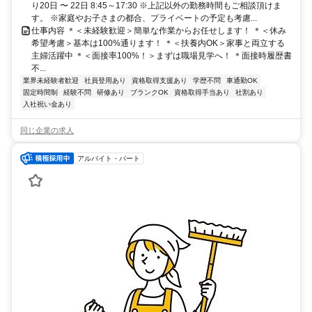
り20日 〜 22日 8:45～17:30 ※上記以外の勤務時間もご相談頂けま
す。 ※家庭やお子さまの都合、プライベートの予定も考慮...
仕事内容 ＊＜未経験歓迎＞簡単な作業からお任せします！ ＊＜休み
希望考慮＞基本は100%通ります！ ＊＜扶養内OK＞家事と両立する
主婦活躍中 ＊＜面接率100%！＞まずは職場見学へ！ ＊面接時履歴書
不...
業界未経験者歓迎
社員登用あり
資格取得支援あり
学歴不問
車通勤OK
固定時間制
経験不問
研修あり
ブランクOK
資格取得手当あり
社割あり
入社祝い金あり
同じ企業の求人
アルバイト・パート