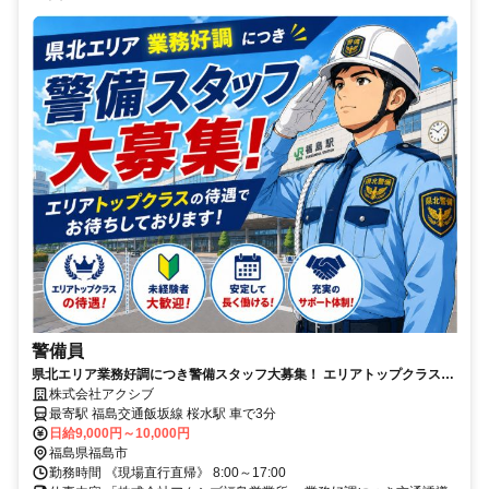
警備員
県北エリア業務好調につき警備スタッフ大募集！ エリアトップクラスの
待遇でお待ちしております！
株式会社アクシブ
最寄駅 福島交通飯坂線 桜水駅 車で3分
日給9,000円～10,000円
福島県福島市
勤務時間 《現場直行直帰》 8:00～17:00