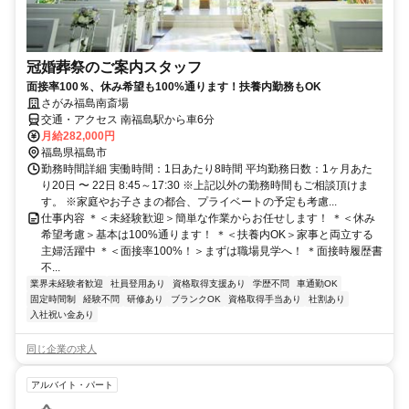
冠婚葬祭のご案内スタッフ
面接率100％、休み希望も100%通ります！扶養内勤務もOK
さがみ福島南斎場
交通・アクセス 南福島駅から車6分
月給282,000円
福島県福島市
勤務時間詳細 実働時間：1日あたり8時間 平均勤務日数：1ヶ月あた
り20日 〜 22日 8:45～17:30 ※上記以外の勤務時間もご相談頂けま
す。 ※家庭やお子さまの都合、プライベートの予定も考慮...
仕事内容 ＊＜未経験歓迎＞簡単な作業からお任せします！ ＊＜休み
希望考慮＞基本は100%通ります！ ＊＜扶養内OK＞家事と両立する
主婦活躍中 ＊＜面接率100%！＞まずは職場見学へ！ ＊面接時履歴書
不...
業界未経験者歓迎
社員登用あり
資格取得支援あり
学歴不問
車通勤OK
固定時間制
経験不問
研修あり
ブランクOK
資格取得手当あり
社割あり
入社祝い金あり
同じ企業の求人
アルバイト・パート