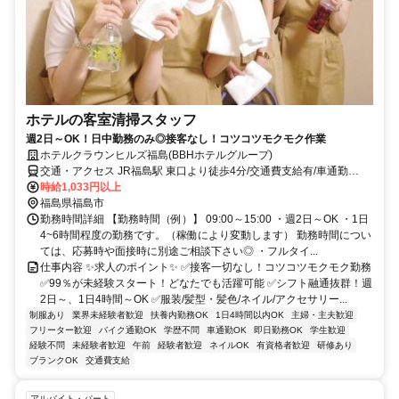
ホテルの客室清掃スタッフ
週2日～OK！日中勤務のみ◎接客なし！コツコツモクモク作業
ホテルクラウンヒルズ福島(BBHホテルグループ)
交通・アクセス JR福島駅 東口より徒歩4分/交通費支給有/車通勤
OK(駐車場完備)
時給1,033円以上
福島県福島市
勤務時間詳細 【勤務時間（例）】 09:00～15:00 ・週2日～OK ・1日
4~6時間程度の勤務です。（稼働により変動します） 勤務時間につい
ては、応募時や面接時に別途ご相談下さい◎ ・フルタイ...
仕事内容 ✨求人のポイント✨ ✅接客一切なし！コツコツモクモク勤務
✅99％が未経験スタート！どなたでも活躍可能 ✅シフト融通抜群！週
2日～、1日4時間～OK ✅服装/髪型・髪色/ネイル/アクセサリー...
制服あり
業界未経験者歓迎
扶養内勤務OK
1日4時間以内OK
主婦・主夫歓迎
フリーター歓迎
バイク通勤OK
学歴不問
車通勤OK
即日勤務OK
学生歓迎
経験不問
未経験者歓迎
午前
経験者歓迎
ネイルOK
有資格者歓迎
研修あり
ブランクOK
交通費支給
アルバイト・パート