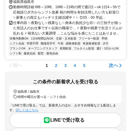
福島県福島市
勤務時間詳細 6時～10時、16時～21時の間で週2日～ok 1日4～5hで
応相談◎夕方からシフト急募 朝の時間を有効活用したい方も歓迎◎
✨家事との両立もバッチリ主婦活躍中！✨ ⏰05：00 早起...
仕事内容 ✨夜勤なし✨残業なし✨身体の負担少な目✨ の三拍子が揃っ
た世話人のお仕事です⭐ 以前の職場で… ⚡ 夜勤や残業で生活リズムが
乱れる ⚡ 味気ない大量調理 …こんな悩みを感じたことはありませ...
扶養内勤務OK
1日4時間以内OK
主婦・主夫歓迎
フリーター歓迎
早朝
シフト自由
学歴不問
職場見学可
午前
経験者歓迎
有資格者歓迎
夕方
ブランクOK
オープニングスタッフ
長期歓迎
フルタイム歓迎
週2・3日からOK
シフト制
服装自由
髪型・髪色自由
前へ
次へ
1
2
3
4
5
この条件の新着求人を受け取る
福島県 / 福島市
時間や曜日が選べる・シフト自由
「LINEで受け取る」では、新着求人のほか、おすすめ情報なども配信しま
す。
詳しくはこちら
LINEで受け取る