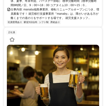
休、夏季、年末年始、バースデー休暇） 標準労働時間（標準労働時
間8時間／日、9：00〜18：00 コアタイム10：00〜15：0...
仕事内容: manaby福島事業所、移転リニューアルオープンにつき、増
員募集です！ 就労移行支援事業所『manaby』は、障がいがある方が
働くまでの道のりをサポートする場です。 就労支援スタッフ...
社員登用あり
駅近5分以内
シフト制
昇給あり
正社員