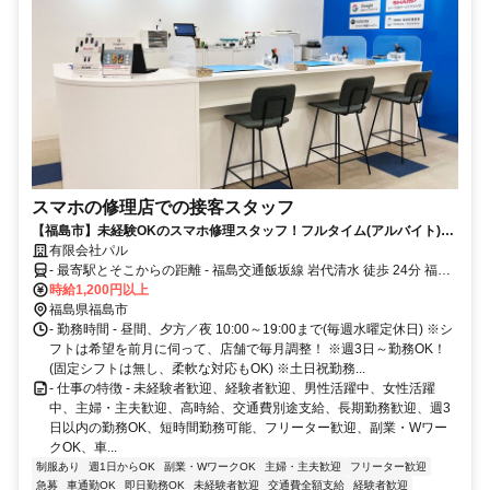
スマホの修理店での接客スタッフ
【福島市】未経験OKのスマホ修理スタッフ！フルタイム(アルバイト)募
集！時給1,200円～！／交通費全額支給／未経験歓迎／シフト柔軟対応
有限会社パル
- 最寄駅とそこからの距離 - 福島交通飯坂線 岩代清水 徒歩 24分 福島
交通「三本松」バス停より徒歩約1分
時給1,200円以上
福島県福島市
- 勤務時間 - 昼間、夕方／夜 10:00～19:00まで(毎週水曜定休日) ※シ
フトは希望を前月に伺って、店舗で毎月調整！ ※週3日～勤務OK！
(固定シフトは無し、柔軟な対応もOK) ※土日祝勤務...
- 仕事の特徴 - 未経験者歓迎、経験者歓迎、男性活躍中、女性活躍
中、主婦・主夫歓迎、高時給、交通費別途支給、長期勤務歓迎、週3
日以内の勤務OK、短時間勤務可能、フリーター歓迎、副業・Wワー
クOK、車...
制服あり
週1日からOK
副業・WワークOK
主婦・主夫歓迎
フリーター歓迎
急募
車通勤OK
即日勤務OK
未経験者歓迎
交通費全額支給
経験者歓迎