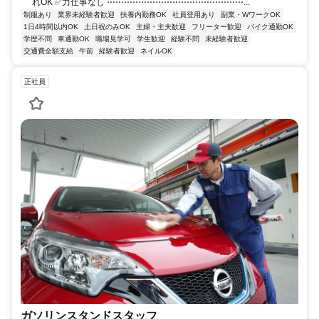
れOK ✅力仕事なし ⋯⋯⋯⋯⋯⋯⋯⋯⋯⋯⋯⋯⋯⋯⋯⋯...
制服あり
業界未経験者歓迎
扶養内勤務OK
社員登用あり
副業・WワークOK
1日4時間以内OK
土日祝のみOK
主婦・主夫歓迎
フリーター歓迎
バイク通勤OK
学歴不問
車通勤OK
職場見学可
学生歓迎
経験不問
未経験者歓迎
交通費全額支給
午前
経験者歓迎
ネイルOK
正社員
ガソリンスタンドスタッフ