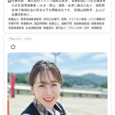
仕事内容 「株式会社アクシブ福島営業所」 業務好調につき交通誘導
の正社員増員募集 いわき・郡山・福島・会津に拠点があり、福島県
全域で地域社会の安全を守る警備会社です。 現場は福島市、および
近隣市町村と...
制服あり
業界未経験者歓迎
60代も応募可
長期
フリーター歓迎
バイク通勤OK
学歴不問
車通勤OK
固定時間制
転勤なし
経験不問
未経験者歓迎
経験者歓迎
有資格者歓迎
社会保険完備
制服貸与
賞与あり
ブランクOK
日中
長期歓迎
アルバイト・パート