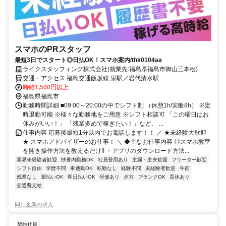
スマホのPRスタッフ
最短3日でスタート◎日払OK！スマホ案内/thk0104aa
ライクスタッフィング株式会社(就業先:福島県福島市御山三本松)
交通・アクセス 福島交通飯坂線 泉駅／岩代清水駅
時給1,500円以上
福島県福島市
勤務時間詳細 ■09:00～20:00の中でシフト制 （休憩1h/実働8h） ※定
時退勤可能 ※様々な勤務地をご用意 ※シフト相談可 「この曜日はお
休みがいい！」 「残業多めで稼ぎたい！」など、 ...
仕事内容 応募後最短1分以内でお電話します！！ ／ ★未経験大歓迎
★ スマホアドバイザーのお仕事！ ＼ ◆主なお仕事内容 ◎スマホ教室
を開き操作方法を教えるだけ!! ・アプリのダウンロード方法...
業界未経験者歓迎
扶養内勤務OK
社員登用あり
主婦・主夫歓迎
フリーター歓迎
シフト自由
学歴不問
車通勤OK
転勤なし
経験不問
未経験者歓迎
午前
残業なし
週払いOK
即日払いOK
研修あり
夕方
ブランクOK
育休あり
交通費支給
同じ企業の求人
契約社員