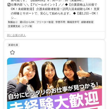
務可能です。 【勤務時間】 8：30～17：30（実働8時...
仕事内容 ＼＼【アピールポイント】／／ ◆【介護資格は入社後で
OK！未経験歓迎】 介護未経験者歓迎！訪問入浴未経験もOK！ 充実
の研修とサポートで、安心して始められます。 ◆【週1,2日～OK！
シ...
制服あり
週1日からOK
フリーター歓迎
学歴不問
職場見学可
経験者歓迎
交通費支給
シフト制
同じ企業の求人
派遣社員