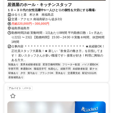
居酒屋のホール・キッチンスタッフ
１０～３０代の女性活躍中✨一人ひとりの個性を大切にする職場♪
ゆるりと菜 村さ来 南福島店
交通・アクセス 南福島駅から徒歩3分
月給220,000円～300,000円
福島県福島市
勤務時間詳細 実働時間：1日あたり8時間 平均勤務日数：1ヶ月あた
り22日 〜 23日 【勤務時間】 15:00～24:00 ※実働８時間、休憩時間
1時間
仕事内容 ＊＊＊＊＊＊＊＊＊＊＊＊＊＊＊＊＊＊＊＊ ★未経験OK！
正社員スタッフ大募集！★ 新しい「飲食店の働き方」を目指してま
す！ 若いスタッフさんが多い職場です✨ 接客が好き！料理に興味の
ある方大...
制服あり
業界未経験者歓迎
変形労働時間制
フリーター歓迎
バイク通勤OK
学歴不問
車通勤OK
職場見学可
転勤なし
経験不問
未経験者歓迎
駅ナカ
研修あり
夕方
賞与あり
ブランクOK
育休あり
交通費支給
駅近5分以内
昼食補助あり
アルバイト・パート