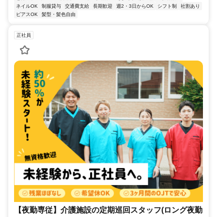
ネイルOK
制服貸与
交通費支給
長期歓迎
週2・3日からOK
シフト制
社割あり
ピアスOK
髪型・髪色自由
正社員
【夜勤専従】介護施設の定期巡回スタッフ(ロング夜勤