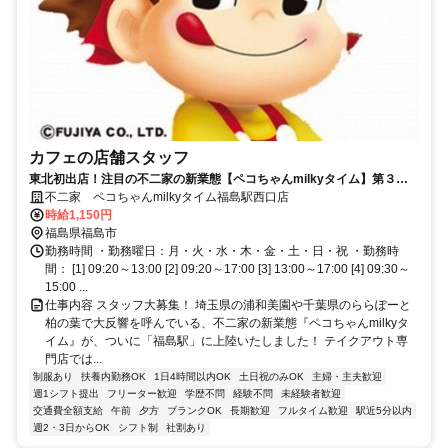
カフェの店舗スタッフ
東北初出店！注目の不二家の新業態【ペコちゃんmilkyタイム】第３号
店が福島駅西口に2026年7月OPEN!!
不二家 ペコちゃんmilkyタイム福島駅西口店
時給1,150円
福島県福島市
勤務時間 ・勤務曜日：月・火・水・木・金・土・日・祝 ・勤務時
間： [1] 09:20～13:00 [2] 09:20～17:00 [3] 13:00～17:00 [4] 09:30～
15:00 ...
仕事内容 スタッフ大募集！ 埼玉県の浦和美園や千葉県のららぽーと
柏の葉で大反響を呼んでいる、不二家の新業態『ペコちゃんmilkyタ
イム』が、ついに「福島駅」に上陸いたしました！ テイクアウト専
門店では...
制服あり
扶養内勤務OK
1日4時間以内OK
土日祝のみOK
主婦・主夫歓迎
週1シフト提出
フリーター歓迎
学歴不問
経験不問
未経験者歓迎
交通費全額支給
午前
夕方
ブランクOK
長期歓迎
フルタイム歓迎
駅近5分以内
週2・3日からOK
シフト制
社割あり