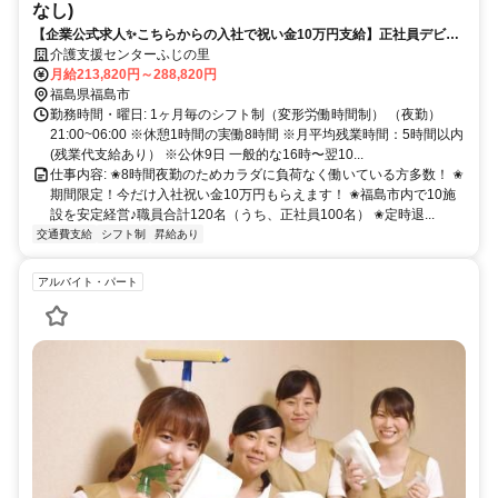
なし)
【企業公式求人✨こちらからの入社で祝い金10万円支給】正社員デビュ
ーしたい方歓迎✅未経験・無資格OK✿夜〜早朝まででロング夜勤がない
介護支援センターふじの里
のも魅力！
月給213,820円～288,820円
福島県福島市
勤務時間・曜日: 1ヶ月毎のシフト制（変形労働時間制） （夜勤）
21:00~06:00 ※休憩1時間の実働8時間 ※月平均残業時間：5時間以内
(残業代支給あり） ※公休9日 一般的な16時〜翌10...
仕事内容: ✬8時間夜勤のためカラダに負荷なく働いている方多数！ ✬
期間限定！今だけ入社祝い金10万円もらえます！ ✬福島市内で10施
設を安定経営♪職員合計120名（うち、正社員100名） ✬定時退...
交通費支給
シフト制
昇給あり
アルバイト・パート