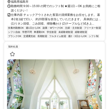
福島県福島市
勤務時間 9:00～15:00 の間でのシフト制 ★週1日～OK お気軽にご相
談ください！
仕事内容 チェックアウトされた客室の清掃業務をお任せします。 基
本2名1組で行い、 約20部屋を担当していただきます。 具体的には…
(1)リネン回収、ごみ回収、掃除機かけ (2)テーブルなど拭き上...
扶養内勤務OK
週1日からOK
副業・WワークOK
主婦・主夫歓迎
フリーター歓迎
シフト自由
学歴不問
車通勤OK
学生歓迎
未経験者歓迎
経験者歓迎
ブランクOK
交通費支給
長期歓迎
フルタイム歓迎
週2・3日からOK
シフト制
契約社員