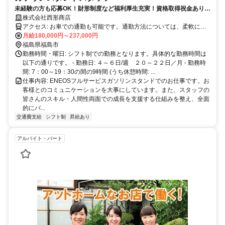
未経験の方も応募OK！財形制度など福利厚生充実！資格取得祝金あり！
安定の老舗企業らしく街と社員に「あたりまえの暮らしとその次の期
株式会社西形商店
待」をもたらすサービスを心がけています。
アクセス: お車での通勤も可能です。通勤方法については、柔軟に対
応いたしますので、お気軽にご相談ください。
月給180,000円～237,000円
福島県福島市
勤務時間・曜日: シフト制での勤務となります。具体的な勤務時間は
以下の通りです。 - 勤務日: ４～６日/週 ２０～２２日／月 - 勤務時
間: 7：00～19：30の間の9時間 (うち休憩時間: ...
仕事内容: ENEOSフルサービスガソリンスタンドでのお仕事です。お
客様とのコミュニケーションを大事にしています。また、スタッフの
皆さんのスキル・人間性両面での成長を支援する仕組みを整え、全面
的にバ...
交通費支給
シフト制
昇給あり
アルバイト・パート