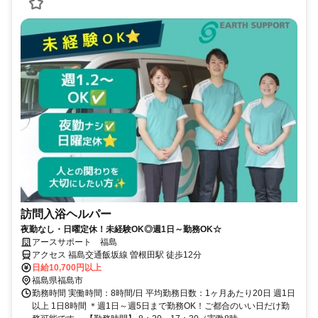
訪問入浴ヘルパー
夜勤なし・日曜定休！未経験OK◎週1日～勤務OK☆
アースサポート 福島
アクセス 福島交通飯坂線 曽根田駅 徒歩12分
日給10,700円以上
福島県福島市
勤務時間 実働時間：8時間/日 平均勤務日数：1ヶ月あたり20日 週1日
以上 1日8時間 ＊週1日～週5日まで勤務OK！ご都合のいい日だけ勤