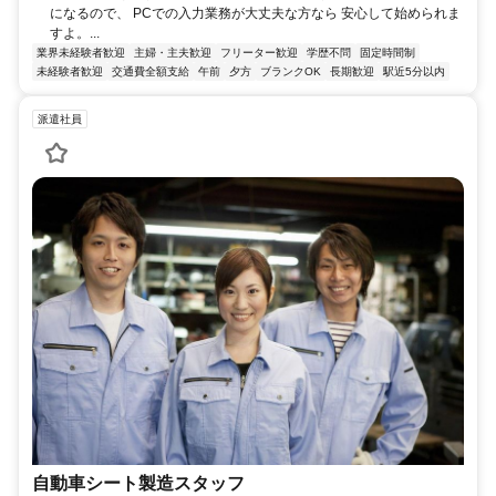
になるので、 PCでの入力業務が大丈夫な方なら 安心して始められま
すよ。...
業界未経験者歓迎
主婦・主夫歓迎
フリーター歓迎
学歴不問
固定時間制
未経験者歓迎
交通費全額支給
午前
夕方
ブランクOK
長期歓迎
駅近5分以内
派遣社員
自動車シート製造スタッフ