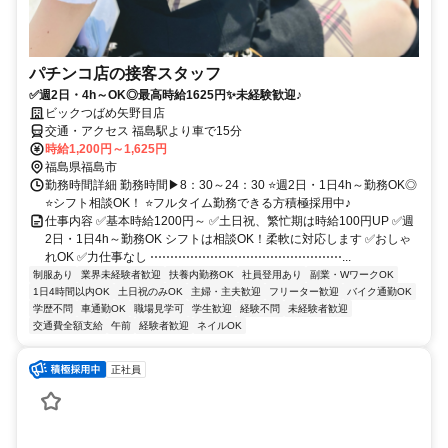
パチンコ店の接客スタッフ
✅週2日・4h～OK◎最高時給1625円✨未経験歓迎♪
ビックつばめ矢野目店
交通・アクセス 福島駅より車で15分
時給1,200円～1,625円
福島県福島市
勤務時間詳細 勤務時間▶8：30～24：30 ⭐週2日・1日4h～勤務OK◎
⭐シフト相談OK！ ⭐フルタイム勤務できる方積極採用中♪
仕事内容 ✅基本時給1200円～ ✅土日祝、繁忙期は時給100円UP ✅週
2日・1日4h～勤務OK シフトは相談OK！柔軟に対応します ✅おしゃ
れOK ✅力仕事なし ⋯⋯⋯⋯⋯⋯⋯⋯⋯⋯⋯⋯⋯⋯⋯⋯...
制服あり
業界未経験者歓迎
扶養内勤務OK
社員登用あり
副業・WワークOK
1日4時間以内OK
土日祝のみOK
主婦・主夫歓迎
フリーター歓迎
バイク通勤OK
学歴不問
車通勤OK
職場見学可
学生歓迎
経験不問
未経験者歓迎
交通費全額支給
午前
経験者歓迎
ネイルOK
正社員