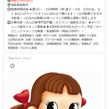
時給1,100円以上
福島県福島市
勤務時間詳細 ★週1日～・1日4時間～OK 週２～３日、土日のみ、な
ど あなたのライフスタイルに合わせて働けます！ ⭐土日勤務できる方
大歓迎！ ⭐土日のみ勤務もOK ⭐シフトの調整も柔軟に対応します
仕事内容 ＼わらび餅専門店門藤（カドフジ）福島丸子店／ ★オープ
ニング販売スタッフ募集★ ▶2026年10月3日(土)オープン予定 ✅オー
プニングスタッフ大募集 ✅未経験OK ✅時給1100円～ ✅...
制服あり
社員登用あり
副業・WワークOK
1日4時間以内OK
隔週シフト提出
土日祝のみOK
主婦・主夫歓迎
フリーター歓迎
バイク通勤OK
車通勤OK
平日のみOK
学生歓迎
転勤なし
未経験者歓迎
午前
残業なし
研修あり
夕方
長期歓迎
フルタイム歓迎
アルバイト・パート