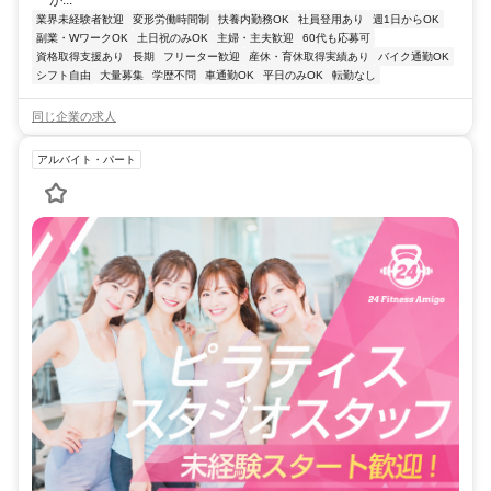
業界未経験者歓迎
変形労働時間制
扶養内勤務OK
社員登用あり
週1日からOK
副業・WワークOK
土日祝のみOK
主婦・主夫歓迎
60代も応募可
資格取得支援あり
長期
フリーター歓迎
産休・育休取得実績あり
バイク通勤OK
シフト自由
大量募集
学歴不問
車通勤OK
平日のみOK
転勤なし
同じ企業の求人
アルバイト・パート