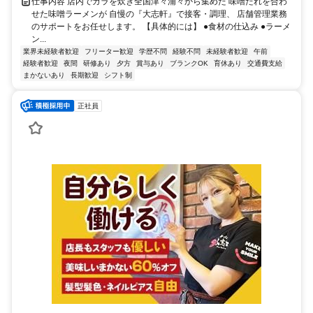
仕事内容 店内でガラを炊き全国津々浦々から集めた 味噌だれを合わ
せた味噌ラーメンが 自慢の『大志軒』で接客・調理、 店舗管理業務
のサポートをお任せします。 【具体的には】 ●食材の仕込み ●ラーメ
ン...
業界未経験者歓迎
フリーター歓迎
学歴不問
経験不問
未経験者歓迎
午前
経験者歓迎
夜間
研修あり
夕方
賞与あり
ブランクOK
育休あり
交通費支給
まかないあり
長期歓迎
シフト制
正社員