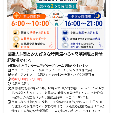
世話人✨朝と夕方好きな時間選べる✨簡単調理と掃除
経験活かせる
✨夜勤なし✨ワンルーム型グループホームで働きやすい！✨
グローバルホーム 福島/ハッピーホールディングス株式会社
交通・アクセス 「福島駅」～徒歩11分★車・バイク通勤可★
時給1,110円～2,000円
福島県福島市
勤務時間詳細 6時～10時、16時～21時の間で週2日～ok 1日4～5hで
応相談◎夕方からシフト急募 朝の時間を有効活用したい方も歓迎◎
✨家事との両立もバッチリ主婦活躍中！✨ ⏰05：00 早起...
仕事内容 ✨夜勤なし✨残業なし✨身体の負担少な目✨ の三拍子が揃っ
た世話人のお仕事です⭐ 以前の職場で… ⚡ 夜勤や残業で生活リズムが
乱れる ⚡ 味気ない大量調理 …こんな悩みを感じたことはありませ...