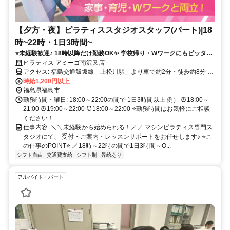
【夕方・夜】ピラティススタジオスタッフ(パート)|18
時~22時・1日3時間~
⭐未経験歓迎♪ 18時以降だけ勤務OK✨ 学校帰り・Wワークにもピッタリ
♪働きながらキレイになれる人気のマシンピラティススタジオ♪
ピラティス アミーゴ南沢又店
アクセス: 福島交通飯坂線「上松川駅」より車で約2分・徒歩約8分 福
島交通飯坂線「笹谷駅」より車で約3分 JR「福島駅」より車で約15
時給1,200円以上
分 ＊車通勤OK／無料駐車場あり ＊交通費支給 福島市内からはもちろ
福島県福島市
ん、 伊達市・桑折町・国見町・二本松市方面からも通勤しやすい立
勤務時間・曜日: 18:00～22:00の間で 1日3時間以上 例） ⏰18:00～
地です。
21:00 ⏰19:00～22:00 ⏰18:00～22:00 ⭐勤務時間はお気軽にご相談
ください！
仕事内容: ＼＼未経験から始められる！／／ マシンピラティス専門ス
タジオにて、 受付・ご案内・レッスンサポートをお任せします♪ ⭐こ
の仕事のPOINT⭐ ✅ 18時～22時の間で1日3時間～O...
シフト自由
交通費支給
シフト制
昇給あり
アルバイト・パート