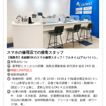
スマホの修理店での接客スタッフ
【福島市】未経験OKのスマホ修理スタッフ！フルタイム(アルバイト)募
集！時給1,200円～！／交通費全額支給／未経験歓迎／シフト柔軟対応
有限会社パル
- 最寄駅とそこからの距離 - 福島交通飯坂線 岩代清水 徒歩 24分 福島
交通「三本松」バス停より徒歩約1分
時給1,200円以上
福島県福島市
- 勤務時間 - 昼間、夕方／夜 10:00～19:00まで(毎週水曜定休日) ※シ
フトは希望を前月に伺って、店舗で毎月調整！ ※週3日～勤務OK！
(固定シフトは無し、柔軟な対応もOK) ※土日祝勤務...
- 仕事の特徴 - 未経験者歓迎、経験者歓迎、男性活躍中、女性活躍
中、主婦・主夫歓迎、高時給、交通費別途支給、長期勤務歓迎、週3
日以内の勤務OK、短時間勤務可能、フリーター歓迎、副業・Wワー
クOK、車...