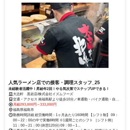
人気ラーメン店での接客・調理スタッフ_25
未経験者活躍中！昇給年2回！やる気次第でステップUPできる！
大志軒 黒岩店/株式会社イズムフーズ
交通・アクセス 南福島駅より徒歩10分／車通勤・バイク通勤・自転
車通勤OK!交通費支給
月給293,000円～333,000円
福島県福島市
勤務時間詳細 総労働時間：1ヶ月あたり160時間 【シフト制】 09：
00～22：00の中で実働8時間 ※1週間ごとのシフト ［シフト例］
11：00～21：00 (休憩120分) 09：00～1...