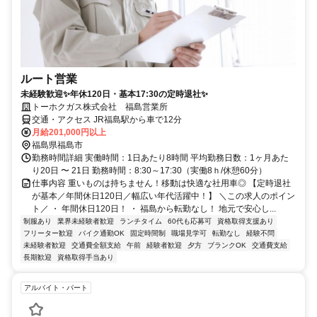
ルート営業
未経験歓迎✨年休120日・基本17:30の定時退社✨
トーホクガス株式会社 福島営業所
交通・アクセス JR福島駅から車で12分
月給201,000円以上
福島県福島市
勤務時間詳細 実働時間：1日あたり8時間 平均勤務日数：1ヶ月あた
り20日 〜 21日 勤務時間：8:30～17:30（実働8ｈ/休憩60分）
仕事内容 重いものは持ちません！移動は快適な社用車◎ 【定時退社
が基本／年間休日120日／幅広い年代活躍中！】 ＼この求人のポイン
ト／ ・ 年間休日120日！ ・ 福島から転勤なし！ 地元で安心し...
制服あり
業界未経験者歓迎
ランチタイム
60代も応募可
資格取得支援あり
フリーター歓迎
バイク通勤OK
固定時間制
職場見学可
転勤なし
経験不問
未経験者歓迎
交通費全額支給
午前
経験者歓迎
夕方
ブランクOK
交通費支給
長期歓迎
資格取得手当あり
アルバイト・パート