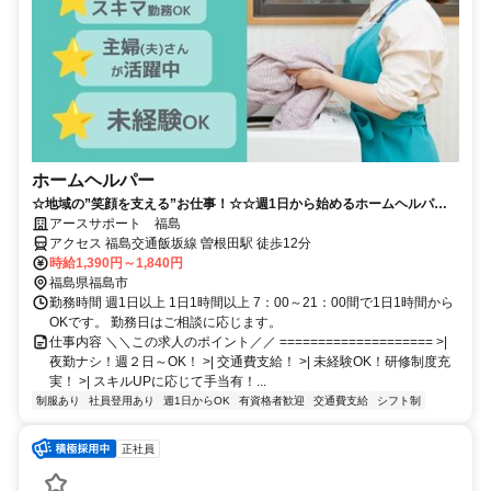
ホームヘルパー
☆地域の”笑顔を支える”お仕事！☆☆週1日から始めるホームヘルパー
☆
アースサポート 福島
アクセス 福島交通飯坂線 曽根田駅 徒歩12分
時給1,390円～1,840円
福島県福島市
勤務時間 週1日以上 1日1時間以上 7：00～21：00間で1日1時間から
OKです。 勤務日はご相談に応じます。
仕事内容 ＼＼この求人のポイント／／ ==================== >|
夜勤ナシ！週２日～OK！ >| 交通費支給！ >| 未経験OK！研修制度充
実！ >| スキルUPに応じて手当有！...
制服あり
社員登用あり
週1日からOK
有資格者歓迎
交通費支給
シフト制
正社員