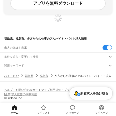
アプリを無料ダウンロード
福島県、福島市、夕方からの仕事のアルバイト・バイト求人情報
求人の詳細を表示
条件を追加・変更して検索
市区町村を追加・変更
関連キーワード
福島県 福島市 夕方から勤務
福島県 朝から夕方 仕事
福島県 夕方の仕事
福島県
駅を追加・変更
バイトTOP
福島県
福島市
夕方からの仕事のアルバイト・バイト・求人
福島県 福島市 夜からの仕事 夜
福島県 福島市 夕方 バイト
福島県
すべて
福島市
会津若松市
郡山市
いわき市
白河市
須賀川市
喜多方市
相馬市
二本松市
職種を追加・変更
JR東北本線(黒磯～利府・盛岡)
田村市
南相馬市
伊達市
本宮市
伊達郡
安達郡
岩瀬郡
南会津郡
耶麻郡
河沼郡
白坂駅
新白河駅
白河駅
久田野駅
泉崎駅
矢吹駅
鏡石駅
須賀川駅
安積永盛駅
郡山駅
飲食・フードサービス
大沼郡
西白河郡
東白川郡
石川郡
田村郡
双葉郡
相馬郡
ヘルプ・お問い合わせ
サイトマップ
利用規約・プライバシーポリシー
特徴を追加・変更
日和田駅
五百川駅
本宮駅
杉田駅
二本松駅
安達駅
松川駅
金谷川駅
南福島駅
福島駅
新着求人を受け取る
飲食・フードサービス
すべて
[企業]求人広告の掲載相談
東福島駅
伊達駅
桑折駅
藤田駅
貝田駅
ホールスタッフ
キッチンスタッフ
皿洗い・洗い場
精肉・鮮魚加工
給食調理
人気
雇用形態を追加・変更
パン屋（ベーカリー）
フードカウンター販売員
バー（BAR）・バーテンダー
日払いOK
高校生歓迎
学生歓迎
深夜の仕事
髪型・髪色自由
ひげOK
ネイルOK
山形線
飲食店補助（開店・閉店準備）
飲食店（店長・マネージャー）
ピアスOK
アルバイト・パート
履歴書不要
オープニングスタッフ
留学生・外国人活躍中
福島駅
笹木野駅
庭坂駅
都道府県を変更
営業・販売
勤務期間
正社員
ホーム
マイリスト
メッセージ
マイページ
JR磐越西線(郡山～会津若松)
営業・販売
すべて