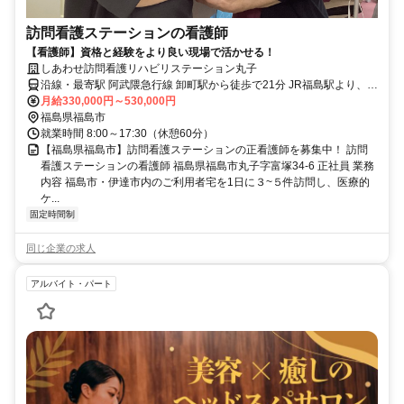
訪問看護ステーションの看護師
【看護師】資格と経験をより良い現場で活かせる！
しあわせ訪問看護リハビリステーション丸子
沿線・最寄駅 阿武隈急行線 卸町駅から徒歩で21分 JR福島駅より、路
線バスで 最寄りのバス停（福島交通バス富塚バス停）まで２０分
月給330,000円～530,000円
福島県福島市
就業時間 8:00～17:30（休憩60分）
【福島県福島市】訪問看護ステーションの正看護師を募集中！ 訪問
看護ステーションの看護師 福島県福島市丸子字富塚34-6 正社員 業務
内容 福島市・伊達市内のご利用者宅を1日に３~５件訪問し、医療的
ケ...
固定時間制
同じ企業の求人
アルバイト・パート