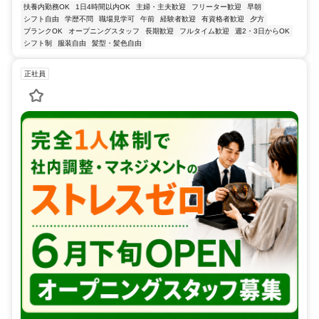
扶養内勤務OK
1日4時間以内OK
主婦・主夫歓迎
フリーター歓迎
早朝
シフト自由
学歴不問
職場見学可
午前
経験者歓迎
有資格者歓迎
夕方
ブランクOK
オープニングスタッフ
長期歓迎
フルタイム歓迎
週2・3日からOK
シフト制
服装自由
髪型・髪色自由
正社員