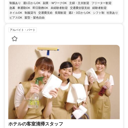
制服あり
週1日からOK
副業・WワークOK
主婦・主夫歓迎
フリーター歓迎
急募
車通勤OK
即日勤務OK
未経験者歓迎
交通費全額支給
経験者歓迎
ネイルOK
制服貸与
交通費支給
長期歓迎
週2・3日からOK
シフト制
社割あり
ピアスOK
髪型・髪色自由
アルバイト・パート
ホテルの客室清掃スタッフ