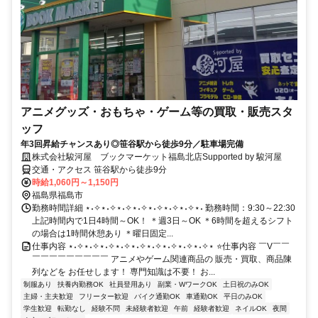
アニメグッズ・おもちゃ・ゲーム等の買取・販売スタ
ッフ
年3回昇給チャンスあり◎笹谷駅から徒歩9分／駐車場完備
株式会社駿河屋 ブックマーケット福島北店Supported by 駿河屋
交通・アクセス 笹谷駅から徒歩9分
時給1,060円～1,150円
福島県福島市
勤務時間詳細 ⋆˖✧⋆˖✧⋆˖✧⋆˖✧⋆˖✧⋆˖✧⋆˖✧⋆˖ 勤務時間：9:30～22:30
上記時間内で1日4時間～OK！ ＊週3日～OK ＊6時間を超えるシフト
の場合は1時間休憩あり ＊曜日固定...
仕事内容 ⋆˖✧⋆˖✧⋆˖✧⋆˖✧⋆˖✧⋆˖✧⋆˖✧⋆˖✧⋆˖✧⋆ ⭐仕事内容 ￣V￣￣
￣￣￣￣￣￣￣￣￣ アニメやゲーム関連商品の 販売・買取、商品陳
列などを お任せします！ 専門知識は不要！ お...
制服あり
扶養内勤務OK
社員登用あり
副業・WワークOK
土日祝のみOK
主婦・主夫歓迎
フリーター歓迎
バイク通勤OK
車通勤OK
平日のみOK
学生歓迎
転勤なし
経験不問
未経験者歓迎
午前
経験者歓迎
ネイルOK
夜間