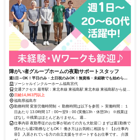
障がい者グループホームの夜勤サポートスタッフ
週1日～OK！平日のみ・土日祝のみOK！無資格・未経験でも始められ
ます。目の前の人に喜んでいただくことに、一生懸命になれる仕事で
ソーシャルインクルーホーム福島宮代
す。
交通アクセス 最寄駅：東北本線 東福島駅 東北本線 東福島駅から徒歩
13分 阿武隈急行線 福嶋学院前駅から徒歩11分
日給14,963円以上
福島県福島市
勤務時間 変形労働時間制 ＜ 勤務時間は以下を参照 ＞ 実働時間： １
日あたり 13.0時間 17：00〜翌9：00 (実働13h・休憩3h） ※残業ほ
ぼなし ※残業はほとんどありません。 週...
仕事内容 夜勤専従のお仕事が初めての方も大歓迎〇 まずは週1勤務で
慣れたら週2勤務などもOK！ 働き方はお気軽に相談を！ 【お仕事内
容】 入居されている方の自立支援をサポートするお仕事です。 介護
が...