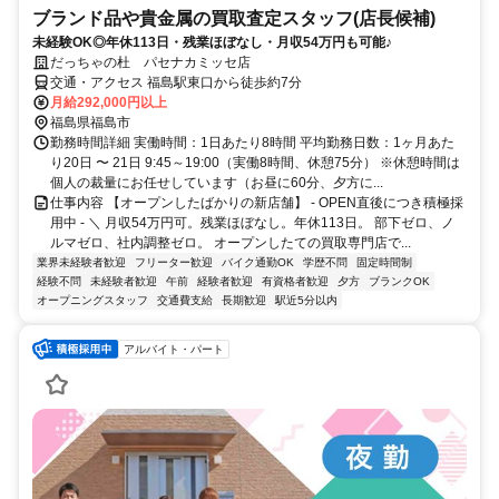
ブランド品や貴金属の買取査定スタッフ(店長候補)
未経験OK◎年休113日・残業ほぼなし・月収54万円も可能♪
だっちゃの杜 パセナカミッセ店
交通・アクセス 福島駅東口から徒歩約7分
月給292,000円以上
福島県福島市
勤務時間詳細 実働時間：1日あたり8時間 平均勤務日数：1ヶ月あた
り20日 〜 21日 9:45～19:00（実働8時間、休憩75分） ※休憩時間は
個人の裁量にお任せしています（お昼に60分、夕方に...
仕事内容 【オープンしたばかりの新店舗】 - OPEN直後につき積極採
用中 - ＼ 月収54万円可。残業ほぼなし。年休113日。 部下ゼロ、ノ
ルマゼロ、社内調整ゼロ。 オープンしたての買取専門店で...
業界未経験者歓迎
フリーター歓迎
バイク通勤OK
学歴不問
固定時間制
経験不問
未経験者歓迎
午前
経験者歓迎
有資格者歓迎
夕方
ブランクOK
オープニングスタッフ
交通費支給
長期歓迎
駅近5分以内
アルバイト・パート