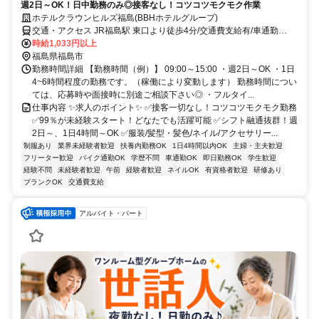
週2日～OK！日中勤務のみ◎接客なし！コツコツモクモク作業
ホテルクラウンヒルズ福島(BBHホテルグループ)
交通・アクセス JR福島駅 東口より徒歩4分/交通費支給有/車通勤
OK(駐車場完備)
時給1,033円以上
福島県福島市
勤務時間詳細 【勤務時間（例）】 09:00～15:00 ・週2日～OK ・1日
4~6時間程度の勤務です。（稼働により変動します） 勤務時間につい
ては、応募時や面接時に別途ご相談下さい◎ ・フルタイ...
仕事内容 ✨求人のポイント✨ ✅接客一切なし！コツコツモクモク勤務
✅99％が未経験スタート！どなたでも活躍可能 ✅シフト融通抜群！週
2日～、1日4時間～OK ✅服装/髪型・髪色/ネイル/アクセサリー...
制服あり
業界未経験者歓迎
扶養内勤務OK
1日4時間以内OK
主婦・主夫歓迎
フリーター歓迎
バイク通勤OK
学歴不問
車通勤OK
即日勤務OK
学生歓迎
経験不問
未経験者歓迎
午前
経験者歓迎
ネイルOK
有資格者歓迎
研修あり
ブランクOK
交通費支給
アルバイト・パート