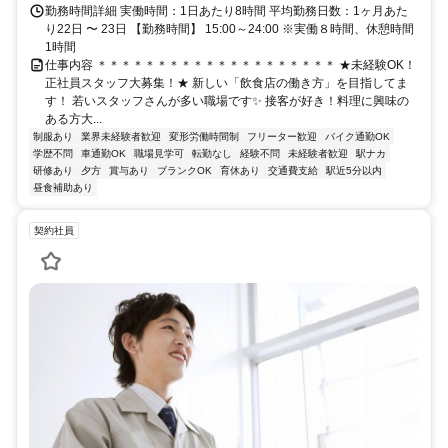
勤務時間詳細 実働時間：1日あたり8時間 平均勤務日数：1ヶ月あた
り22日 〜 23日 【勤務時間】 15:00～24:00 ※実働８時間、休憩時間
1時間
仕事内容 ＊＊＊＊＊＊＊＊＊＊＊＊＊＊＊＊＊＊＊＊ ★未経験OK！
正社員スタッフ大募集！★ 新しい「飲食店の働き方」を目指してま
す！ 若いスタッフさんが多い職場です✨ 接客が好き！料理に興味の
ある方大...
制服あり
業界未経験者歓迎
変形労働時間制
フリーター歓迎
バイク通勤OK
学歴不問
車通勤OK
職場見学可
転勤なし
経験不問
未経験者歓迎
駅ナカ
研修あり
夕方
賞与あり
ブランクOK
育休あり
交通費支給
駅近5分以内
昼食補助あり
契約社員