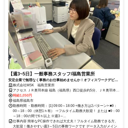
【週3~5日】一般事務スタッフ/福島営業所
安定企業で無理なく事務のお仕事始めませんか！オフィスワークデビュ
ーも大歓迎！＜主婦活躍中＞
株式会社MSK 福島営業所
アクセス ＪＲ奥羽本線 福島（福島県）西口徒歩約5分、ＪＲ奥羽本線
福島（福島県）西口徒歩約5分、ＪＲ奥羽本線 福島（福島県）西口徒
時給1,050円
歩約5分 福島駅より徒歩5分
福島県福島市
勤務時間 ・勤務時間： [1] 09:00～18:00 <働き方は2パターン> ■9：
00～18：00（休憩1ｈ有） ⇒フルタイム勤務大歓迎！ または ■9：00
～18：00の間で6ｈ以上 ※週3～...
仕事内容 簡単なPC操作できれば大丈夫！フルタイム勤務できる方、
大歓迎！働きやすい週3～5日の事務ワークです データ入力がメイン