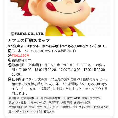
カフェの店舗スタッフ
東北初出店！注目の不二家の新業態【ペコちゃんmilkyタイム】第３号
店が福島駅西口に2026年7月OPEN!!
不二家 ペコちゃんmilkyタイム福島駅西口店
時給1,150円
福島県福島市
勤務時間 ・勤務曜日：月・火・水・木・金・土・日・祝 ・勤務時
間： [1] 09:20～13:00 [2] 09:20～17:00 [3] 13:00～17:00 [4] 09:30～
15:00 ...
仕事内容 スタッフ大募集！ 埼玉県の浦和美園や千葉県のららぽーと
柏の葉で大反響を呼んでいる、不二家の新業態『ペコちゃんmilkyタ
イム』が、ついに「福島駅」に上陸いたしました！ テイクアウト専
門店では...
制服あり
扶養内勤務OK
1日4時間以内OK
土日祝のみOK
主婦・主夫歓迎
週1シフト提出
フリーター歓迎
学歴不問
経験不問
未経験者歓迎
交通費全額支給
午前
夕方
ブランクOK
長期歓迎
フルタイム歓迎
駅近5分以内
週2・3日からOK
シフト制
社割あり