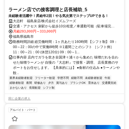
ラーメン店での接客調理と店長補助_5
未経験者活躍中！昇給年2回！やる気次第でステップUPできる！
大志軒 福島泉店/株式会社イズムフーズ
交通・アクセス 泉駅から徒歩10分程度／車通勤可能（駐車場完
備）・交通費支給
月給293,000円～333,000円
福島県福島市
勤務時間詳細 総労働時間：1ヶ月あたり160時間 【シフト制】 09：
00～22：00の中で実働8時間 ※1週間ごとのシフト ［シフト例］
11：00～21：00 (休憩120分) 09：00～1...
仕事内容 店内でガラを炊き全国津々浦々から集めた 味噌だれを合わ
せた味噌ラーメンが 自慢の『大志軒』で接客・調理、 店長業務のサ
ポートをお任せします。 【具体的には】 ●食材の仕込み ●ラーメンや
餃...
業界未経験者歓迎
フリーター歓迎
学歴不問
経験不問
未経験者歓迎
午前
経験者歓迎
夜間
研修あり
夕方
賞与あり
ブランクOK
育休あり
交通費支給
まかないあり
長期歓迎
シフト制
同じ企業の求人
アルバイト・パート