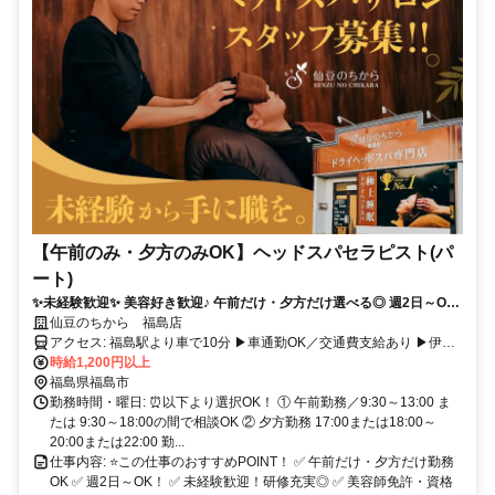
【午前のみ・夕方のみOK】ヘッドスパセラピスト(パ
ート)
✨未経験歓迎✨ 美容好き歓迎♪ 午前だけ・夕方だけ選べる◎ 週2日～OK
／時給1,200円・1,300円／扶養内・Wワーク歓迎！
仙豆のちから 福島店
アクセス: 福島駅より車で10分 ▶車通勤OK／交通費支給あり ▶伊達
市・二本松市・伊達郡川俣町からもアクセス良好
時給1,200円以上
福島県福島市
勤務時間・曜日: ⏰以下より選択OK！ ① 午前勤務／9:30～13:00 ま
たは 9:30～18:00の間で相談OK ② 夕方勤務 17:00または18:00～
20:00または22:00 勤...
仕事内容: ⭐この仕事のおすすめPOINT！ ✅ 午前だけ・夕方だけ勤務
OK ✅ 週2日～OK！ ✅ 未経験歓迎！研修充実◎ ✅ 美容師免許・資格