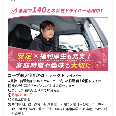
コープ個人宅配の2tトラックドライバー
未経験・普通免許でOK！生協（コープ）の 日勤 個人宅配ドライバー
（2t）正社員求人！
株式会社流通サービス ふくしま北南センター
アクセス 福島駅より車で10分程度
月給249,860円
福島県福島市
時間帯 朝、昼、夕方・夜 勤務曜日・時間 月曜日～金曜日 7：30～
16：30 土日休み：週休2日制 （年末）年始休暇 ※36協定における特
別条項あり