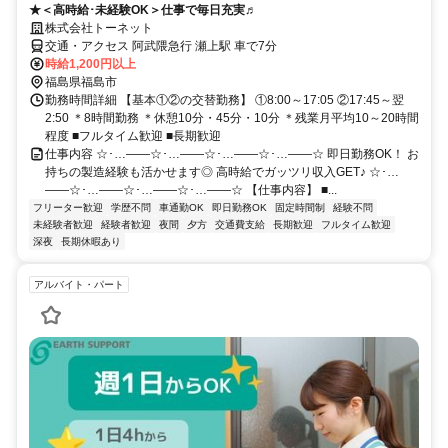
★＜高時給･未経験OK＞仕事で毎日充実♬
株式会社トーネット
交通・アクセス 阿武隈急行 瀬上駅 車で7分
時給1,200円以上
福島県福島市
勤務時間詳細 【基本①②の交替勤務】 ①8:00～17:05 ②17:45～翌
2:50 ＊8時間勤務 ＊休憩10分・45分・10分 ＊残業月平均10～20時間
程度 ■フルタイム歓迎 ■長期歓迎
仕事内容 ☆･…――☆･…――☆･…――☆･…――☆ 即日勤務OK！ お
持ちの製造経験も活かせます◎ 高時給でガッツリ収入GET♪ ☆･…
――☆･…――☆･…――☆･…――☆ 【仕事内容】 ■...
フリーター歓迎
学歴不問
車通勤OK
即日勤務OK
固定時間制
経験不問
未経験者歓迎
経験者歓迎
夜間
夕方
交通費支給
長期歓迎
フルタイム歓迎
深夜
長期休暇あり
アルバイト・パート