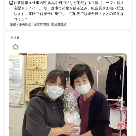
仕事情報 ● 仕事内容 食品や日用品など宅配する生協（コープ）個人
宅配ドライバー。 朝、倉庫で荷物を積み込み、組合員さま宅へ配送
します。運転中 は安全に集中し、宅配先では組合員さまとの適度な
コミュニ...
主婦・主夫歓迎
固定時間制
交通費支給
正社員