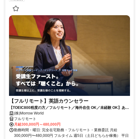
【フルリモート】英語カウンセラー
【TOEIC800程度の方／フルリモート／海外在住 OK／未経験 OK】あな
たが英語学習で経験した失敗も成功も。すべてが、受講生の人生を変え
(株)Morrow World
るお仕事です。
フルリモート
月給300,000円～480,000円
勤務時間・曜日: 完全在宅勤務・フルリモート・業務委託 月給
300,000円〜480,000円 フルタイム 週5日（土日どちらか稼働） 平日