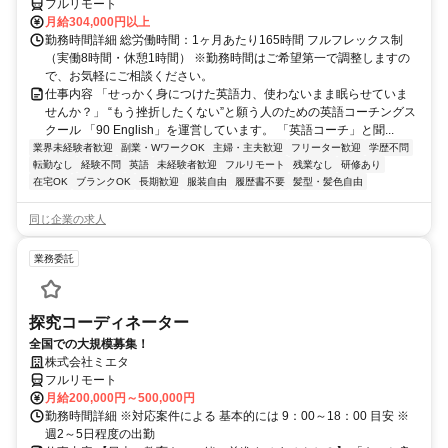
フルリモート
月給304,000円以上
勤務時間詳細 総労働時間：1ヶ月あたり165時間 フルフレックス制
（実働8時間・休憩1時間） ※勤務時間はご希望第一で調整しますの
で、お気軽にご相談ください。
仕事内容 「せっかく身につけた英語力、使わないまま眠らせていま
せんか？」 “もう挫折したくない”と願う人のための英語コーチングス
クール 「90 English」を運営しています。 「英語コーチ」と聞...
業界未経験者歓迎
副業・WワークOK
主婦・主夫歓迎
フリーター歓迎
学歴不問
転勤なし
経験不問
英語
未経験者歓迎
フルリモート
残業なし
研修あり
在宅OK
ブランクOK
長期歓迎
服装自由
履歴書不要
髪型・髪色自由
同じ企業の求人
業務委託
探究コーディネーター
全国での大規模募集！
株式会社ミエタ
フルリモート
月給200,000円～500,000円
勤務時間詳細 ※対応案件による 基本的には 9：00～18：00 目安 ※
週2～5日程度の出勤