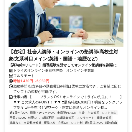
【在宅】社会人講師・オンラインの塾講師/高校生対
象/文系科目メイン(英語・国語・地歴など)
【高時給×リモート】指導経験を活かしてオンライン塾講師を副業に！
週1～OK！
トライのオンライン個別指導塾 オンライン事業部
フルリモート
時給1,430円～6,930円
勤務時間 担当科目や勤務曜日/時間は柔軟に対応でき、ご希望に応じ
てシフトの調整が可能です。
仕事内容 【―― ブランクOK！オンラインでトライの先生に！ ――】
▼▼ この求人のPOINT！ ▼▼ □最高時給6,930円！明確なランクアッ
プ制度 □完全在宅！Wワーク・副業に最適なオンライン指...
週1日からOK
副業・WワークOK
土日祝のみOK
主婦・主夫歓迎
シフト自由
平日のみOK
転勤なし
経験不問
未経験者歓迎
フルリモート
経験者歓迎
残業なし
有資格者歓迎
研修あり
在宅OK
シフト制
週4日以上OK
服装自由