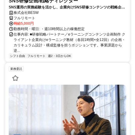
SNS研修企画/戦略ディレクター
SNS運用の実務経験を活かし、企業向けSNS研修コンテンツの戦略企
画・カリキュラム設計・監修を担う上流ポジションです。
株式会社BESW
フルリモート
時給5,000円
勤務時間・曜日: ・週10時間以上の稼働想定
仕事内容: ■研修戦略パートナー／eラーニングコンテンツ企画制作 ク
ライアント企業向けeラーニング教材（各回1時間×全12回）の企画・
カリキュラム設計・構成監修を担うポジションです。事業課題から
逆...
シフト自由
フルリモート
週2・3日からOK
業務委託