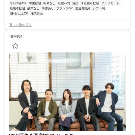
平日のみOK
学生歓迎
転勤なし
経験不問
英語
未経験者歓迎
フルリモート
経験者歓迎
残業なし
研修あり
ブランクOK
交通費支給
シフト制
週4日以上OK
服装自由
同じ企業の求人
業務委託