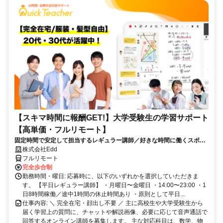
【スキマ時間に報酬GET!】大学受験生の学習サポート
【高単価・フルリモート】
固定時間で安定して担当するレギュラー講師／好きな時間に働くスポッ
ト講師から選べます！
株式会社Edd
フルリモート
完全歩合制
勤務時間・曜日: 応募時に、以下のいずれかを選択していただきま
す。 【平日レギュラー講師】 ・月曜日〜金曜日 ・14:00〜23:00 ・1
日8時間稼働／途中1時間の休止時間あり ・原則として平日...
仕事内容: ＼ 完全在宅・顔出し不要 ／ 主に高校生や大学受験生から
届く学習上の質問に、チャットや解説画像、必要に応じて音声通話で
回答するオンライン講師を募集します。 主な対応科目は、数学、物