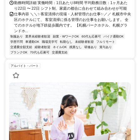
勤務時間詳細 実働時間：1日あたり8時間 平均勤務日数：1ヶ月あた
り22日 〜 22日 シフト制、家庭の都合に合わせて組み合わせが可能
仕事内容 ＼＼✨客室清掃の現場・人材管理のお仕事✨／／ 札幌市中央
区のホテルにて、 客室清掃に係る管理のお仕事をお願いします。 全
てのホテルが地下鉄徒歩圏内です。 【札幌パークホテル、札幌グラ
ンドホ...
制服あり
業界未経験者歓迎
副業・WワークOK
60代も応募可
バイク通勤OK
学歴不問
車通勤OK
職場見学可
転勤なし
未経験者歓迎
フルリモート
交通費全額支給
経験者歓迎
ネイルOK
残業なし
研修あり
賞与あり
ブランクOK
70代も応募可
交通費支給
アルバイト・パート