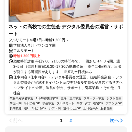
ネットの高校での生徒会 デジタル委員会の運営・サポ
ート
フルリモート✨週3日～時給1,300円～
学校法人角川ドワンゴ学園
フルリモート
時給1,300円以上
勤務時間詳細 平日9:00~21:00の時間帯で、一回あたり4~8時間、週
3~5回 （毎週月曜日16:30‒17:30の勤務必須） ※年に4回程度、出張
が発生する可能性があります。 ※原則土日祝休み...
仕事内容 <仕事内容> ・デジタル委員会の運営、組織開発業務 ・デジ
タル委員会が実施するイベント及びデジタル委員会が運営する学内ヘ
ルプサ イトの企画、運営の伴走、サポート、引率業務 ・その他、生
徒会...
業界未経験者歓迎
1日4時間以内OK
主婦・主夫歓迎
フリーター歓迎
シフト自由
学歴不問
平日のみOK
学生歓迎
フルリモート
午前
夕方
在宅OK
ブランクOK
長期歓迎
週2・3日からOK
シフト制
週4日以上OK
土日祝休み
服装自由
前へ
次へ
1
2