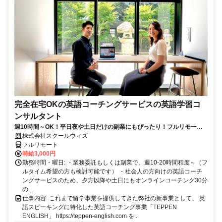
完全在宅OKの英語コーチングサービスの英語学習コ
ンサルタント
週10時間～OK！平日夜や土日だけの副業にもぴったり！フルリモート
OKなので世界のどこからでも働けます！
株式会社スクールウィズ
フルリモート
時給3,000円
勤務時間・曜日: ・業務委託もしくは副業で、週10-20時間程度～（フ
ルタイム希望の方も検討可能です） ・社会人の方向けの英語コーチ
ングサービスのため、夕方以降や土日にもオンラインコーチング30分
の...
仕事内容: これまで留学事業を提供してきた弊社の新事業として、 英
語スピーキングに特化した英語コーチング事業「TEPPEN
ENGLISH」 https://teppen-english.com を...