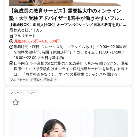
【急成長の教育サービス】需要拡大中のオンライン
塾・大学受験アドバイザー!|若手が働きやすいフルリ
【未経験OK！即日入社OK】オープンポジション／日本の教育を共に変
モート勤務
える仲間を募集します！
株式会社アリカノ
フルリモート
月給246,675円～610,500円
勤務時間・曜日: フレックス制（コアタイムあり） * 9:00〜22:00の間
で標準労働時間8時間（休憩1時間） * コアタイム：11:30〜14:00／
18:00〜22:00 ※土日は基本的に...
仕事内容: ✨️事業拡大&繁忙期のため急募!! 8月から働ける方を、優先
採用中！✨️ 大学受験向けオンライン個別指導サービスを運営する当社
は、 「教育格差をなくし、すべての受験生にチャンスを届ける...
フルリモート
在宅OK
昇給あり
アルバイト・パート