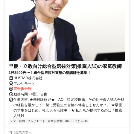
早慶・立教向け総合型選抜対策(推薦入試)の家庭教師
1枠2500円〜！総合型選抜対策塾の塾講師を募集！
HUSTAR株式会社
フルリモート
完全歩合制
勤務時間・曜日: 自由
仕事内容: ★未経験歓迎★「AO、指定校推薦、その他推薦入試の合格
の経験を活かして一緒に受験生の合格へ伴走しませんか？」 ★早慶
の学生をはじめ、社会人も活躍中！★ 私たちが提供するのは「推薦
入試対...
シフト自由
フルリモート
完全歩合制
週2・3日からOK
同じ企業の求人