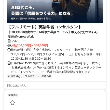
【フルリモート】英語学習コンサルタント
【TOEIC800程度の方／AI時代の英語コーチへ】教えるだけで終わらな
い。受講生の学習習慣と“自分の言葉で伝える力”を育てるお仕事です
(株)Morrow World
フルリモート
月給300,000円～500,000円
勤務時間・曜日: 完全在宅勤務・フルリモート・業務委託 月給
300,000円〜500,000円 フルタイム 週5日（土日どちらか稼働） 平日
12:30~21:30 土日9:30〜18:30
仕事内容: ▼AIで翻訳できる時代に、英語教育の価値をもう一度つく
る 株式会社Morrow Worldが運営するオンライン英語コーチングサー
ビス「イングリード」で、受講生様の英語学習を支援します。...
社員登用あり
フルリモート
昇給あり
同じ企業の求人
業務委託