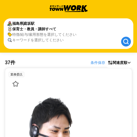
福島県
福島県
庭坂駅
庭坂駅
保育士・教員・講師すべて
保育士・教員・講師すべて
特徴/給与/雇用形態を選択してください
キーワードを選択してください
37件
条件保存
関連度順
業務委託