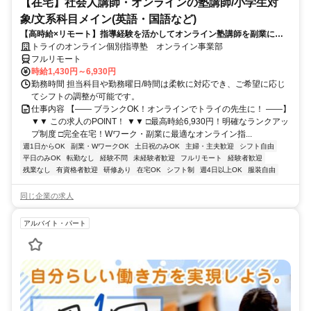
【在宅】社会人講師・オンラインの塾講師/小学生対
象/文系科目メイン(英語・国語など)
【高時給×リモート】指導経験を活かしてオンライン塾講師を副業に！
週1～OK！
トライのオンライン個別指導塾 オンライン事業部
フルリモート
時給1,430円～6,930円
勤務時間 担当科目や勤務曜日/時間は柔軟に対応でき、ご希望に応じ
てシフトの調整が可能です。
仕事内容 【―― ブランクOK！オンラインでトライの先生に！ ――】
▼▼ この求人のPOINT！ ▼▼ □最高時給6,930円！明確なランクアッ
プ制度 □完全在宅！Wワーク・副業に最適なオンライン指...
週1日からOK
副業・WワークOK
土日祝のみOK
主婦・主夫歓迎
シフト自由
平日のみOK
転勤なし
経験不問
未経験者歓迎
フルリモート
経験者歓迎
残業なし
有資格者歓迎
研修あり
在宅OK
シフト制
週4日以上OK
服装自由
同じ企業の求人
アルバイト・パート