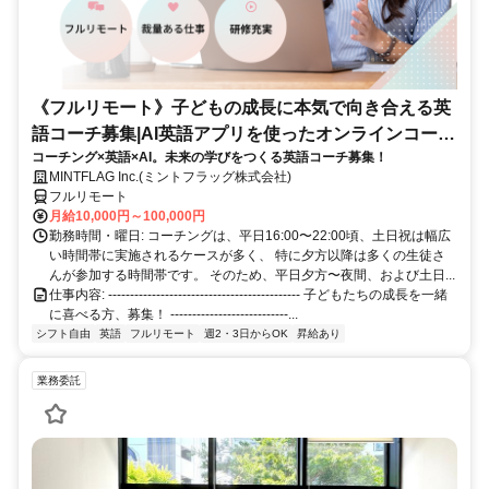
《フルリモート》子どもの成長に本気で向き合える英
語コーチ募集|AI英語アプリを使ったオンラインコーチ
コーチング×英語×AI。未来の学びをつくる英語コーチ募集！
ング
MINTFLAG Inc.(ミントフラッグ株式会社)
フルリモート
月給10,000円～100,000円
勤務時間・曜日: コーチングは、平日16:00〜22:00頃、土日祝は幅広
い時間帯に実施されるケースが多く、 特に夕方以降は多くの生徒さ
んが参加する時間帯です。 そのため、平日夕方〜夜間、および土日...
仕事内容: -------------------------------------------- 子どもたちの成長を一緒
に喜べる方、募集！ ---------------------------...
シフト自由
英語
フルリモート
週2・3日からOK
昇給あり
業務委託