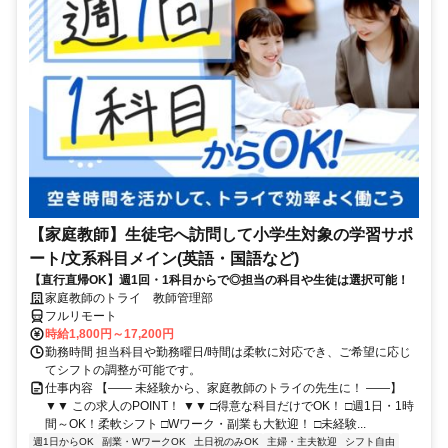
【家庭教師】生徒宅へ訪問して小学生対象の学習サポ
ート/文系科目メイン(英語・国語など)
【直行直帰OK】週1回・1科目からで◎担当の科目や生徒は選択可能！
家庭教師のトライ 教師管理部
フルリモート
時給1,800円～17,200円
勤務時間 担当科目や勤務曜日/時間は柔軟に対応でき、ご希望に応じ
てシフトの調整が可能です。
仕事内容 【―― 未経験から、家庭教師のトライの先生に！ ――】
▼▼ この求人のPOINT！ ▼▼ □得意な科目だけでOK！ □週1日・1時
間～OK！柔軟シフト □Wワーク・副業も大歓迎！ □未経験...
週1日からOK
副業・WワークOK
土日祝のみOK
主婦・主夫歓迎
シフト自由