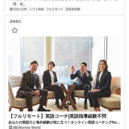
理、化...
週1日からOK
シフト自由
フルリモート
完全歩合制
業務委託
【フルリモート】英語コーチ|英語指導経験不問
あなたの英語力と海外経験が役に立つ！オンライン英語コーチングNo1
のイングリード
(株)Morrow World