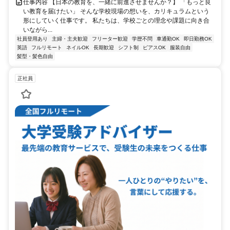
仕事内容 【日本の教育を、一緒に前進させませんか？】 「もっと良
い教育を届けたい」 そんな学校現場の想いを、カリキュラムという
形にしていく仕事です。 私たちは、学校ごとの理念や課題に向き合
いながら...
社員登用あり
主婦・主夫歓迎
フリーター歓迎
学歴不問
車通勤OK
即日勤務OK
英語
フルリモート
ネイルOK
長期歓迎
シフト制
ピアスOK
服装自由
髪型・髪色自由
正社員