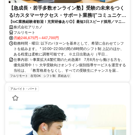
【急成長・若手多数オンライン塾】受験の未来をつく
る!カスタマーサクセス・サポート業務!|”コミュニケー
【toC業務経験者歓迎！充実研修あり◎】最短3日スピード採用／マニュ
ション”が好きな方!|「フルリモート勤務」
アル化が進んでいて、迷わず働ける環境です！
株式会社アリカノ
フルリモート
月給246,675円～447,700円
勤務時間・曜日: 以下のパターンを基本として、希望に合わせてシフ
トを組みます。 * 10:00~22:00の間の8時間のシフト制 上記のほか、
ある程度は柔軟に調整可能です。 ※土日出勤あり（平日...
仕事内容: ✨️事業拡大&繁忙期のため急募!! 7月8月から働ける方を、
優先採用中！✨️ 大学受験向けオンライン個別指導サービスを運営する
当社は、 「教育格差をなくし、すべての受験生にチャンスを届...
フルリモート
在宅OK
シフト制
昇給あり
アルバイト・パート