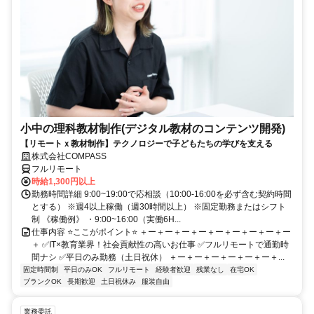
小中の理科教材制作(デジタル教材のコンテンツ開発)
【リモートｘ教材制作】テクノロジーで子どもたちの学びを支える
株式会社COMPASS
フルリモート
時給1,300円以上
勤務時間詳細 9:00~19:00で応相談（10:00-16:00を必ず含む契約時間
とする） ※週4以上稼働（週30時間以上） ※固定勤務またはシフト
制 《稼働例》 ・9:00~16:00（実働6H...
仕事内容 ⭐ここがポイント⭐ ＋ー＋ー＋ー＋ー＋ー＋ー＋ー＋ー＋ー
＋ ✅IT×教育業界！社会貢献性の高いお仕事 ✅フルリモートで通勤時
間ナシ ✅平日のみ勤務（土日祝休） ＋ー＋ー＋ー＋ー＋ー＋ー＋...
固定時間制
平日のみOK
フルリモート
経験者歓迎
残業なし
在宅OK
ブランクOK
長期歓迎
土日祝休み
服装自由
業務委託