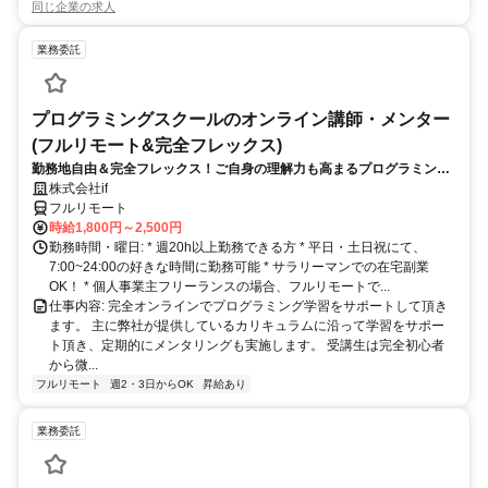
同じ企業の求人
業務委託
プログラミングスクールのオンライン講師・メンター
(フルリモート&完全フレックス)
勤務地自由＆完全フレックス！ご自身の理解力も高まるプログラミング
講師のお仕事です
株式会社if
フルリモート
時給1,800円～2,500円
勤務時間・曜日: * 週20h以上勤務できる方 * 平日・土日祝にて、
7:00~24:00の好きな時間に勤務可能 * サラリーマンでの在宅副業
OK！ * 個人事業主フリーランスの場合、フルリモートで...
仕事内容: 完全オンラインでプログラミング学習をサポートして頂き
ます。 主に弊社が提供しているカリキュラムに沿って学習をサポー
ト頂き、定期的にメンタリングも実施します。 受講生は完全初心者
から微...
フルリモート
週2・3日からOK
昇給あり
業務委託