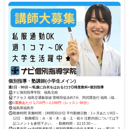
個別指導・塾講師(小学生メイン)
週1日・90分～/私服に白衣をはおるだけ◎得意教科×個別指導
ナビ個別指導学院 福島北校
アクセス 福島交通飯坂線 曽根田徒歩約7分、阿武隈急行 福島（福島
県）東口徒歩約13分、福島交通飯坂線 福島（福島県）東口徒歩約13
1業務あたり 1,710円～2,199円（レッスン 90分）
分 曽根田駅より徒歩7分
福島県福島市
勤務時間 実働時間：1時間30分/日 平均勤務日数：1ヶ月あたり8日～
12日 ・勤務曜日：火・水・木・金・土・祝※ 注釈内容については下
記コメントを参照下さい。 ・勤務時間： [1] 15:30～...
仕事内容 <<未経験者歓迎！個別指導塾の先生大募集！>> ・週1日、1