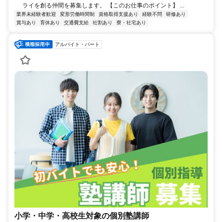
ライを創る仲間を募集します。 【このお仕事のポイント】 ...
業界未経験者歓迎
変形労働時間制
資格取得支援あり
経験不問
研修あり
賞与あり
育休あり
交通費支給
社割あり
寮・社宅あり
アルバイト・パート
小学・中学・高校生対象の個別塾講師