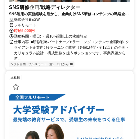
SNS研修企画/戦略ディレクター
SNS運用の実務経験を活かし、企業向けSNS研修コンテンツの戦略企
画・カリキュラム設計・監修を担う上流ポジションです。
株式会社BESW
フルリモート
時給5,000円
勤務時間・曜日: ・週10時間以上の稼働想定
仕事内容: ■研修戦略パートナー／eラーニングコンテンツ企画制作 ク
ライアント企業向けeラーニング教材（各回1時間×全12回）の企画・
カリキュラム設計・構成監修を担うポジションです。事業課題から
逆...
シフト自由
フルリモート
週2・3日からOK
正社員