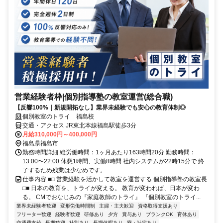
営業経験者枠|個別指導塾の教室運営(総合職)
【反響100%｜新規開拓なし】業界未経験でも安心の教育体制◎
個別教室のトライ 福島校
交通・アクセス JR東北本線福島駅徒歩3分
月給310,000円～400,000円
福島県福島市
勤務時間詳細 総労働時間：1ヶ月あたり163時間20分 勤務時間：
13:00〜22:00 休憩1時間、実働8時間 社内システムが22時15分で 終
了するため残業は少なめです。
仕事内容 ■□ 営業経験を活かして教室を運営する 個別指導塾の教室長
□■ 日本の教育を、トライが変える。 教育が変われば、日本が変わ
る。 CMでおなじみの『家庭教師のトライ』 『個別教室のトライ...
業界未経験者歓迎
変形労働時間制
主婦・主夫歓迎
資格取得支援あり
フリーター歓迎
経験者歓迎
研修あり
夕方
賞与あり
ブランクOK
育休あり
交通費支給
長期歓迎
社割あり
長期休暇あり
寮・社宅あり