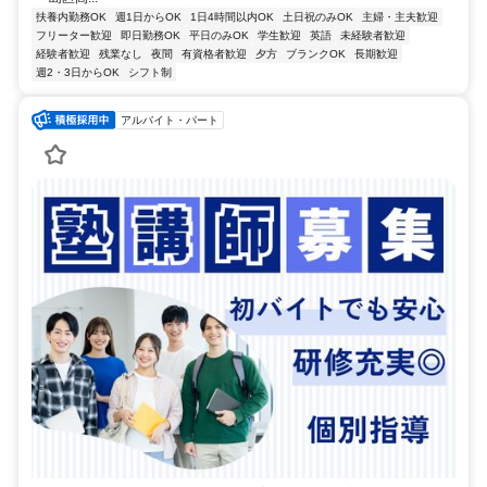
扶養内勤務OK
週1日からOK
1日4時間以内OK
土日祝のみOK
主婦・主夫歓迎
フリーター歓迎
即日勤務OK
平日のみOK
学生歓迎
英語
未経験者歓迎
経験者歓迎
残業なし
夜間
有資格者歓迎
夕方
ブランクOK
長期歓迎
週2・3日からOK
シフト制
アルバイト・パート