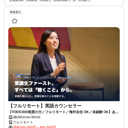
業務委託
【フルリモート】英語カウンセラー
【TOEIC800程度の方／フルリモート／海外在住 OK／未経験 OK】あな
たが英語学習で経験した失敗も成功も。すべてが、受講生の人生を変え
(株)Morrow World
るお仕事です。
フルリモート
月給300,000円～480,000円