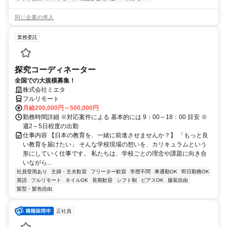
同じ企業の求人
業務委託
探究コーディネーター
全国での大規模募集！
株式会社ミエタ
フルリモート
月給200,000円～500,000円
勤務時間詳細 ※対応案件による 基本的には 9：00～18：00 目安 ※
週2～5日程度の出勤
仕事内容 【日本の教育を、一緒に前進させませんか？】 「もっと良
い教育を届けたい」 そんな学校現場の想いを、カリキュラムという
形にしていく仕事です。 私たちは、学校ごとの理念や課題に向き合
いながら...
社員登用あり
主婦・主夫歓迎
フリーター歓迎
学歴不問
車通勤OK
即日勤務OK
英語
フルリモート
ネイルOK
長期歓迎
シフト制
ピアスOK
服装自由
髪型・髪色自由
正社員