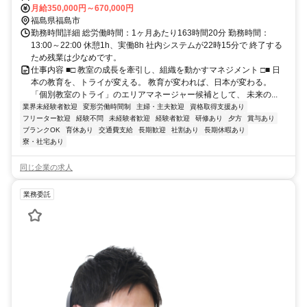
月給350,000円～670,000円
福島県福島市
勤務時間詳細 総労働時間：1ヶ月あたり163時間20分 勤務時間：
13:00～22:00 休憩1h、実働8h 社内システムが22時15分で 終了する
ため残業は少なめです。
仕事内容 ■□ 教室の成長を牽引し、組織を動かすマネジメント □■ 日
本の教育を、トライが変える。 教育が変われば、日本が変わる。
「個別教室のトライ」のエリアマネージャー候補として、 未来の...
業界未経験者歓迎
変形労働時間制
主婦・主夫歓迎
資格取得支援あり
フリーター歓迎
経験不問
未経験者歓迎
経験者歓迎
研修あり
夕方
賞与あり
ブランクOK
育休あり
交通費支給
長期歓迎
社割あり
長期休暇あり
寮・社宅あり
同じ企業の求人
業務委託