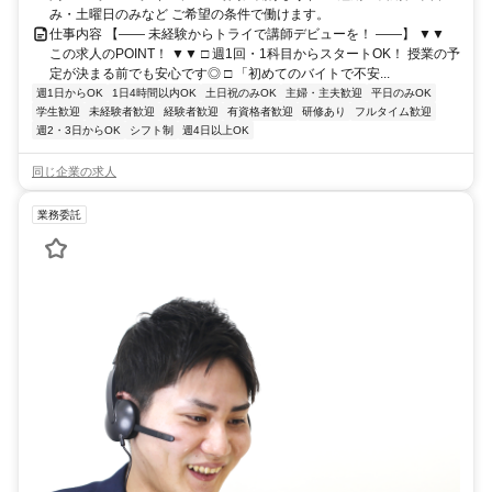
み・土曜日のみなど ご希望の条件で働けます。
仕事内容 【―― 未経験からトライで講師デビューを！ ――】 ▼▼
この求人のPOINT！ ▼▼ □ 週1回・1科目からスタートOK！ 授業の予
定が決まる前でも安心です◎ □ 「初めてのバイトで不安...
週1日からOK
1日4時間以内OK
土日祝のみOK
主婦・主夫歓迎
平日のみOK
学生歓迎
未経験者歓迎
経験者歓迎
有資格者歓迎
研修あり
フルタイム歓迎
週2・3日からOK
シフト制
週4日以上OK
同じ企業の求人
業務委託