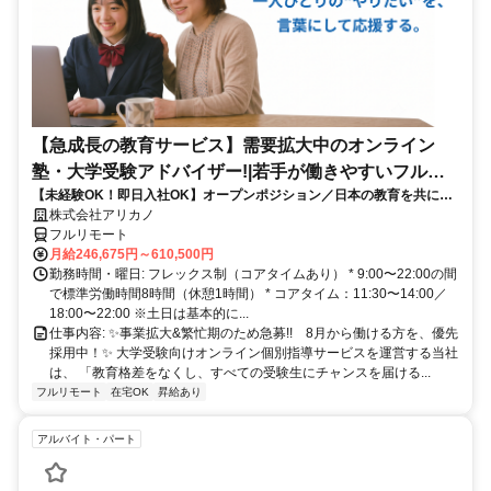
【急成長の教育サービス】需要拡大中のオンライン
塾・大学受験アドバイザー!|若手が働きやすいフルリ
【未経験OK！即日入社OK】オープンポジション／日本の教育を共に変
モート勤務
える仲間を募集します！
株式会社アリカノ
フルリモート
月給246,675円～610,500円
勤務時間・曜日: フレックス制（コアタイムあり） * 9:00〜22:00の間
で標準労働時間8時間（休憩1時間） * コアタイム：11:30〜14:00／
18:00〜22:00 ※土日は基本的に...
仕事内容: ✨️事業拡大&繁忙期のため急募!! 8月から働ける方を、優先
採用中！✨️ 大学受験向けオンライン個別指導サービスを運営する当社
は、 「教育格差をなくし、すべての受験生にチャンスを届ける...
フルリモート
在宅OK
昇給あり
アルバイト・パート