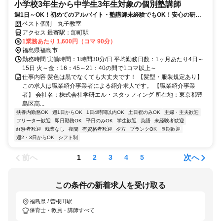
小学校3年生から中学生3年生対象の個別塾講師
週1日～OK！初めてのアルバイト・塾講師未経験でもOK！安心の研修
制度あり★
ベスト個別 丸子教室
アクセス 最寄駅：卸町駅
1業務あたり 1,600円（コマ 90分）
福島県福島市
勤務時間 実働時間：1時間30分/日 平均勤務日数：1ヶ月あたり4日～
15日 火～金：16：45～21：40の間で1コマ以上～
仕事内容 髪色は黒でなくても大丈夫です！ 【髪型・服装規定あり】
この求人は職業紹介事業者による紹介求人です。 【職業紹介事業
者】 会社名：株式会社学研エル・スタッフィング 所在地：東京都豊
島区高...
扶養内勤務OK
週1日からOK
1日4時間以内OK
土日祝のみOK
主婦・主夫歓迎
フリーター歓迎
即日勤務OK
平日のみOK
学生歓迎
英語
未経験者歓迎
経験者歓迎
残業なし
夜間
有資格者歓迎
夕方
ブランクOK
長期歓迎
週2・3日からOK
シフト制
前へ
次へ
1
2
3
4
5
この条件の新着求人を受け取る
福島県 / 曽根田駅
保育士・教員・講師すべて