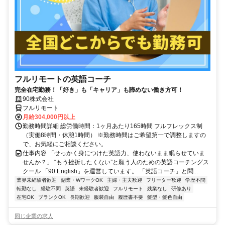
フルリモートの英語コーチ
完全在宅勤務！「好き」も「キャリア」も諦めない働き方可！
90株式会社
フルリモート
月給304,000円以上
勤務時間詳細 総労働時間：1ヶ月あたり165時間 フルフレックス制
（実働8時間・休憩1時間） ※勤務時間はご希望第一で調整しますの
で、お気軽にご相談ください。
仕事内容 「せっかく身につけた英語力、使わないまま眠らせていま
せんか？」 “もう挫折したくない”と願う人のための英語コーチングス
クール 「90 English」を運営しています。 「英語コーチ」と聞...
業界未経験者歓迎
副業・WワークOK
主婦・主夫歓迎
フリーター歓迎
学歴不問
転勤なし
経験不問
英語
未経験者歓迎
フルリモート
残業なし
研修あり
在宅OK
ブランクOK
長期歓迎
服装自由
履歴書不要
髪型・髪色自由
同じ企業の求人