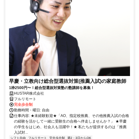
早慶・立教向け総合型選抜対策(推薦入試)の家庭教師
1枠2500円〜！総合型選抜対策塾の塾講師を募集！
HUSTAR株式会社
フルリモート
完全歩合制
勤務時間・曜日: 自由
仕事内容: ★未経験歓迎★「AO、指定校推薦、その他推薦入試の合格
の経験を活かして一緒に受験生の合格へ伴走しませんか？」 ★早慶
の学生をはじめ、社会人も活躍中！★ 私たちが提供するのは「推薦
入試対...
シフト自由
フルリモート
完全歩合制
週2・3日からOK