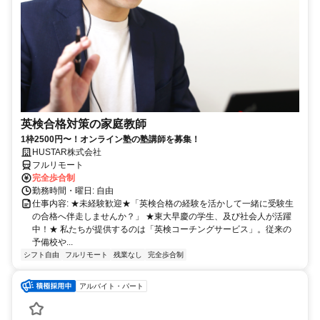
英検合格対策の家庭教師
1枠2500円〜！オンライン塾の塾講師を募集！
HUSTAR株式会社
フルリモート
完全歩合制
勤務時間・曜日: 自由
仕事内容: ★未経験歓迎★「英検合格の経験を活かして一緒に受験生
の合格へ伴走しませんか？」 ★東大早慶の学生、及び社会人が活躍
中！★ 私たちが提供するのは「英検コーチングサービス」。従来の
予備校や...
シフト自由
フルリモート
残業なし
完全歩合制
アルバイト・パート