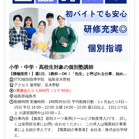
小学・中学・高校生対象の個別塾講師
【積極採用！】週1日、1教科～OK！「先生」と呼ばれる仕事、始めま
せんか？
ITTO個別指導学院 福島笹木野校
アクセス 最寄駅：笹木野駅
1業務あたり 1,968円（コマ 90分）
福島県福島市
勤務時間 実働時間：1時間30分/日 平均勤務日数：1ヶ月あたり4日～
15日 平日 16:00～22:00 土曜 14:00～22:00 週1日以上、1日1コマ以
上 ※講習期間中は10:00～2...
仕事内容 【服装】 原則スーツ着用(クールビズ制度導入)です。 詳し
くは採用担当者にお問い合わせください。 この求人は職業紹介事業
者による紹介求人です。 【職業紹介事業者】 会社名：株式会社学研
エ...