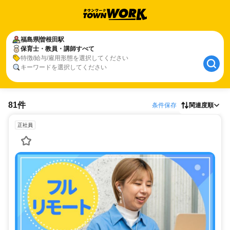
福島県
曽根田駅
保育士・教員・講師すべて
特徴/給与/雇用形態を選択してください
キーワードを選択してください
81件
条件保存
関連度順
正社員