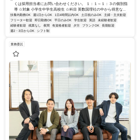
くは採用担当者にお問い合わせください。 １：１～１：３の個別指
導 ☆対象 小学生中学生高校生 ☆科目 英数国理社の中から得意な...
扶養内勤務OK
週1日からOK
1日4時間以内OK
土日祝のみOK
主婦・主夫歓迎
フリーター歓迎
即日勤務OK
平日のみOK
学生歓迎
英語
未経験者歓迎
経験者歓迎
残業なし
夜間
有資格者歓迎
夕方
ブランクOK
長期歓迎
週2・3日からOK
シフト制
業務委託