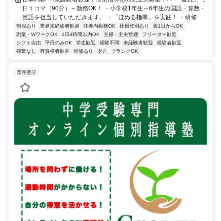
日１コマ（90分）～勤務OK！ ・小学校1年生～6年生の国語・算数・
英語を担当していただきます。 ・「ほめる指導」を実践！ ・研修...
制服あり
業界未経験者歓迎
扶養内勤務OK
社員登用あり
週1日からOK
副業・WワークOK
1日4時間以内OK
主婦・主夫歓迎
フリーター歓迎
シフト自由
平日のみOK
学生歓迎
経験不問
未経験者歓迎
経験者歓迎
残業なし
有資格者歓迎
研修あり
夕方
ブランクOK
業務委託