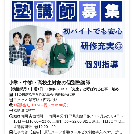
小学・中学・高校生対象の個別塾講師
【積極採用！】週1日、1教科～OK！「先生」と呼ばれる仕事、始めま
せんか？
ITTO個別指導学院福島会津若松米代校
アクセス 最寄駅：西若松駅
1業務あたり 1,968円（コマ 90分）
福島県福島市
勤務時間 実働時間：1時間30分/日 平均勤務日数：1ヶ月あたり4日～
15日 平日16:00～22:00 土曜14:00～22:00 週1日以上、1日1コマ以上
※講習期間中は10:00～20:...
仕事内容 【服装】 原則スーツ着用(クールビズ制度導入)です。 詳し