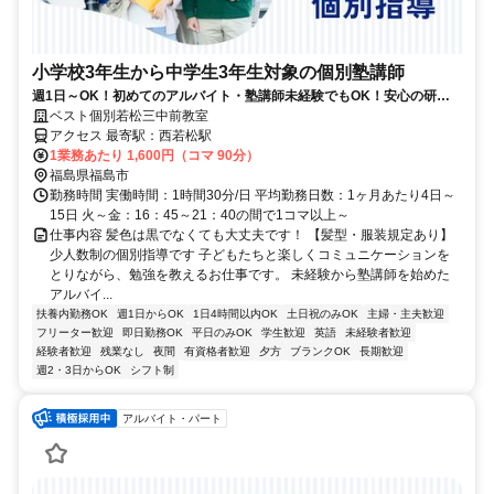
小学校3年生から中学生3年生対象の個別塾講師
週1日～OK！初めてのアルバイト・塾講師未経験でもOK！安心の研修
制度あり★
ベスト個別若松三中前教室
アクセス 最寄駅：西若松駅
1業務あたり 1,600円（コマ 90分）
福島県福島市
勤務時間 実働時間：1時間30分/日 平均勤務日数：1ヶ月あたり4日～
15日 火～金：16：45～21：40の間で1コマ以上～
仕事内容 髪色は黒でなくても大丈夫です！ 【髪型・服装規定あり】
少人数制の個別指導です 子どもたちと楽しくコミュニケーションを
とりながら、勉強を教えるお仕事です。 未経験から塾講師を始めた
アルバイ...
扶養内勤務OK
週1日からOK
1日4時間以内OK
土日祝のみOK
主婦・主夫歓迎
フリーター歓迎
即日勤務OK
平日のみOK
学生歓迎
英語
未経験者歓迎
経験者歓迎
残業なし
夜間
有資格者歓迎
夕方
ブランクOK
長期歓迎
週2・3日からOK
シフト制
アルバイト・パート