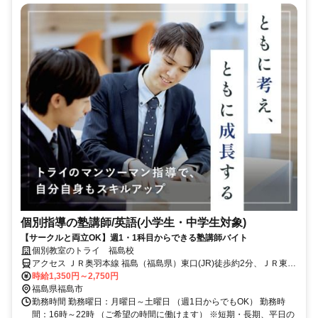
個別指導の塾講師/英語(小学生・中学生対象)
【サークルと両立OK】週1・1科目からできる塾講師バイト
個別教室のトライ 福島校
アクセス ＪＲ奥羽本線 福島（福島県）東口(JR)徒歩約2分、ＪＲ東北
新幹線 福島（福島県）東口(JR)徒歩約2分、ＪＲ東北本線 福島（福島
時給1,350円～2,750円
県）東口(JR)徒歩約2分 JR東北本線福島駅徒歩３分
福島県福島市
勤務時間 勤務曜日：月曜日～土曜日 （週1日からでもOK） 勤務時
間：16時～22時 （ご希望の時間に働けます） ※短期・長期、平日の