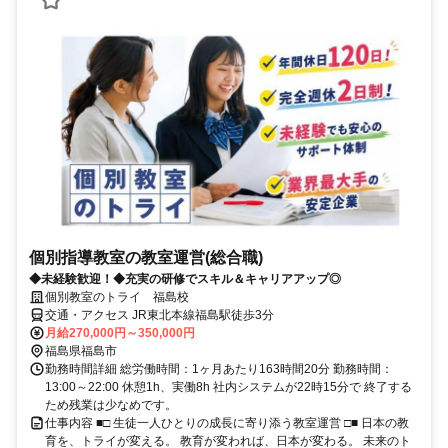
個別指導教室の教室運営(総合職)
◆未経験歓迎！◆充実の研修でスキル＆キャリアアップ◎
個別教室のトライ 福島校
交通・アクセス JR東北本線福島駅徒歩3分
月給270,000円～350,000円
福島県福島市
勤務時間詳細 総労働時間：1ヶ月あたり163時間20分 勤務時間：
13:00～22:00 休憩1h、実働8h 社内システムが22時15分で 終了する
ため残業は少なめです。
仕事内容 ■□ 生徒一人ひとりの成長に寄り添う教室運営 □■ 日本の教
育を、トライが変える。 教育が変われば、日本が変わる。 未来のト