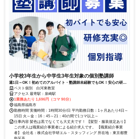
小学校3年生から中学生3年生対象の個別塾講師
週1日～OK！初めてのアルバイト・塾講師未経験でもOK！安心の研修
制度あり★
ベスト個別 白河東教室
アクセス 最寄駅：泉崎駅
1業務あたり 1,696円（コマ 90分）
福島県福島市
勤務時間 実働時間：1時間30分/日 平均勤務日数：1ヶ月あたり4日～
15日 火～金：16：45～21：40の間で1コマ以上～
仕事内容 髪色は黒でなくても大丈夫です！ 【髪型・服装規定あり】
この求人は職業紹介事業者による紹介求人です。 【職業紹介事業
者】 会社名：株式会社学研エル・スタッフィング 所在地：東京都豊
島区高...