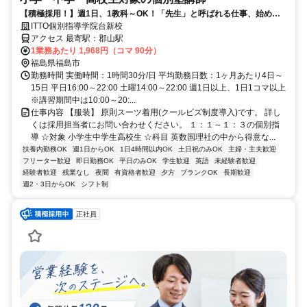
【積極採用！】週1日、1教科～OK！「先生」と呼ばれる仕事、始めま
せんか？
ITTO個別指導学院台新校
アクセス 最寄駅：郡山駅
1業務あたり 1,968円（コマ 90分）
福島県福島市
勤務時間 実働時間：1時間30分/日 平均勤務日数：1ヶ月あたり4日～
15日 平日16:00～22:00 土曜14:00～22:00 週1日以上、1日1コマ以上
※講習期間中は10:00～20:...
仕事内容 【服装】 原則スーツ着用(クールビズ制度導入)です。 詳し
くは採用担当者にお問い合わせください。 １：１～１：３の個別指
導 ☆対象 小学生中学生高校生 ☆科目 英数国理社の中から得意な...
扶養内勤務OK
週1日からOK
1日4時間以内OK
土日祝のみOK
主婦・主夫歓迎
フリーター歓迎
即日勤務OK
平日のみOK
学生歓迎
英語
未経験者歓迎
経験者歓迎
残業なし
夜間
有資格者歓迎
夕方
ブランクOK
長期歓迎
週2・3日からOK
シフト制
正社員