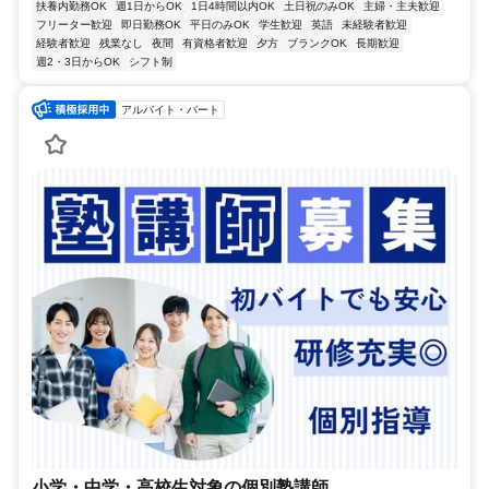
扶養内勤務OK
週1日からOK
1日4時間以内OK
土日祝のみOK
主婦・主夫歓迎
フリーター歓迎
即日勤務OK
平日のみOK
学生歓迎
英語
未経験者歓迎
経験者歓迎
残業なし
夜間
有資格者歓迎
夕方
ブランクOK
長期歓迎
週2・3日からOK
シフト制
アルバイト・パート
小学・中学・高校生対象の個別塾講師