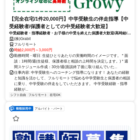
【完全在宅/1件20,000円】中学受験生の伴走指導【中
受経験者/保護者としての中受経験者大歓迎】
中受経験者・指導経験者・お子様の中受を終えた保護者大歓迎/高時給/週
1〜OK！/面接〜研修までオンライン完結
(株)Grabit
フルリモート
時給2,000円～3,000円
勤務時間・曜日: 生徒ひとりあたりの実働時間のイメージです。 * 面
談：1時間/週(生徒様、保護者様と相談の上時間を決定します。) * 週
間スケジュール作成：30分/週(面談終了後に取り組んでいた...
仕事内容: 中学受験生へのコーチング指導になります！ あなたの経験
と知識を活かして、フルリモートで悩める中学受験生と保護者の相談
に乗り、中学受験の伴走をしていただきます。 中学受験経験・指導
経験が...
シフト自由
フルリモート
在宅OK
アルバイト・パート