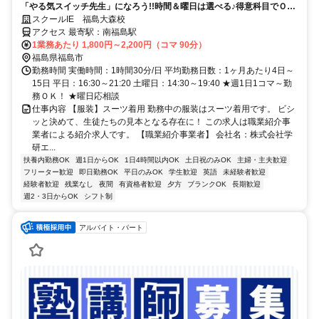
「やる気スイッチ先生」になろう!!時間＆曜日は選べる♪得意科目でＯＫ
≪未経験歓迎!!≫
スクールIE 福島大森校
アクセス 最寄駅：南福島駅
1業務あたり 1,800円～2,200円（コマ 90分）
福島県福島市
勤務時間 実働時間：1時間30分/日 平均勤務日数：1ヶ月あたり4日～
15日 平日：16:30～21:20 土曜日：14:30～19:40 ★週1日1コマ～勤
務ＯＫ！ ★曜日応相談
仕事内容 【服装】スーツ着用 勤務中の服装はスーツ着用です。 ビシ
ッと決めて、生徒たちの見本となる存在に！ この求人は職業紹介事
業者による紹介求人です。 【職業紹介事業者】 会社名：株式会社学
研エ...
扶養内勤務OK
週1日からOK
1日4時間以内OK
土日祝のみOK
主婦・主夫歓迎
フリーター歓迎
即日勤務OK
平日のみOK
学生歓迎
英語
未経験者歓迎
経験者歓迎
残業なし
夜間
有資格者歓迎
夕方
ブランクOK
長期歓迎
週2・3日からOK
シフト制
アルバイト・パート